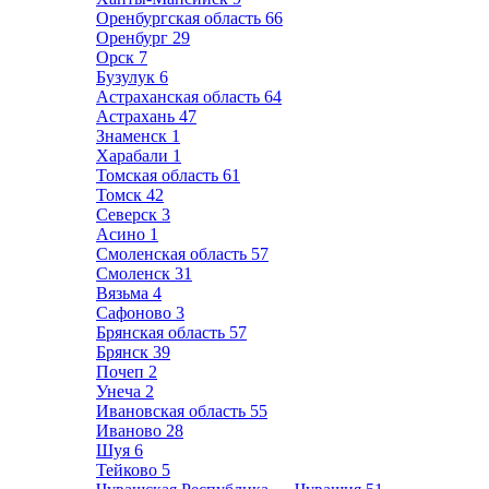
Оренбургская область
66
Оренбург
29
Орск
7
Бузулук
6
Астраханская область
64
Астрахань
47
Знаменск
1
Харабали
1
Томская область
61
Томск
42
Северск
3
Асино
1
Смоленская область
57
Смоленск
31
Вязьма
4
Сафоново
3
Брянская область
57
Брянск
39
Почеп
2
Унеча
2
Ивановская область
55
Иваново
28
Шуя
6
Тейково
5