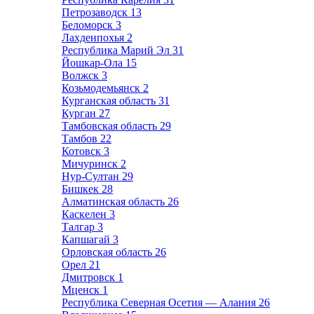
Петрозаводск
13
Беломорск
3
Лахденпохья
2
Республика Марий Эл
31
Йошкар-Ола
15
Волжск
3
Козьмодемьянск
2
Курганская область
31
Курган
27
Тамбовская область
29
Тамбов
22
Котовск
3
Мичуринск
2
Нур-Султан
29
Бишкек
28
Алматинская область
26
Каскелен
3
Талгар
3
Капшагай
3
Орловская область
26
Орел
21
Дмитровск
1
Мценск
1
Республика Северная Осетия — Алания
26