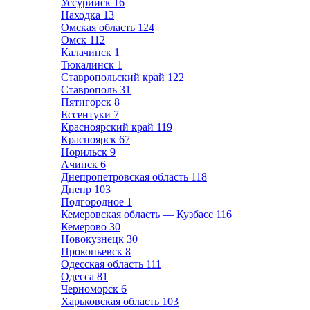
Уссурийск
16
Находка
13
Омская область
124
Омск
112
Калачинск
1
Тюкалинск
1
Ставропольский край
122
Ставрополь
31
Пятигорск
8
Ессентуки
7
Красноярский край
119
Красноярск
67
Норильск
9
Ачинск
6
Днепропетровская область
118
Днепр
103
Подгородное
1
Кемеровская область — Кузбасс
116
Кемерово
30
Новокузнецк
30
Прокопьевск
8
Одесская область
111
Одесса
81
Черноморск
6
Харьковская область
103