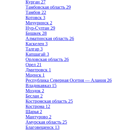
Курган
27
Тамбовская область
29
Тамбов
22
Котовск
3
Мичуринск
2
Нур-Султан
29
Бишкек
28
Алматинская область
26
Каскелен
3
Талгар
3
Капшагай
3
Орловская область
26
Орел
21
Дмитровск
1
Мценск
1
Республика Северная Осетия — Алания
26
Владикавказ
15
Моздок
2
Беслан
2
Костромская область
25
Кострома
12
Шарья
2
Мантурово
2
Амурская область
25
Благовещенск
13