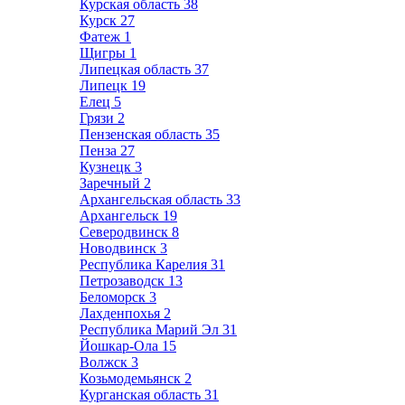
Курская область
38
Курск
27
Фатеж
1
Щигры
1
Липецкая область
37
Липецк
19
Елец
5
Грязи
2
Пензенская область
35
Пенза
27
Кузнецк
3
Заречный
2
Архангельская область
33
Архангельск
19
Северодвинск
8
Новодвинск
3
Республика Карелия
31
Петрозаводск
13
Беломорск
3
Лахденпохья
2
Республика Марий Эл
31
Йошкар-Ола
15
Волжск
3
Козьмодемьянск
2
Курганская область
31