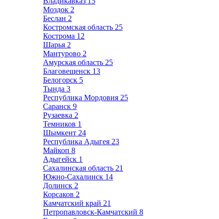
Владикавказ
15
Моздок
2
Беслан
2
Костромская область
25
Кострома
12
Шарья
2
Мантурово
2
Амурская область
25
Благовещенск
13
Белогорск
5
Тында
3
Республика Мордовия
25
Саранск
9
Рузаевка
2
Темников
1
Шымкент
24
Республика Адыгея
23
Майкоп
8
Адыгейск
1
Сахалинская область
21
Южно-Сахалинск
14
Долинск
2
Корсаков
2
Камчатский край
21
Петропавловск-Камчатский
8