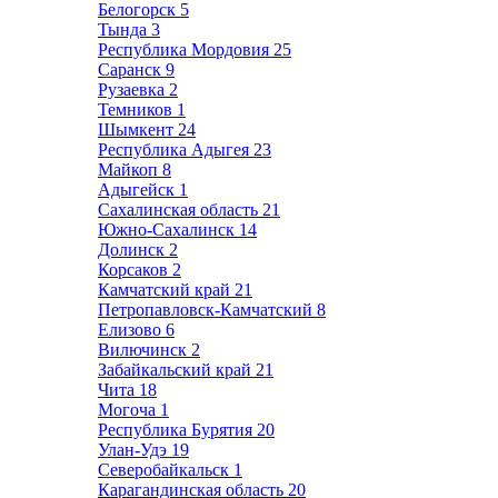
Белогорск
5
Тында
3
Республика Мордовия
25
Саранск
9
Рузаевка
2
Темников
1
Шымкент
24
Республика Адыгея
23
Майкоп
8
Адыгейск
1
Сахалинская область
21
Южно-Сахалинск
14
Долинск
2
Корсаков
2
Камчатский край
21
Петропавловск-Камчатский
8
Елизово
6
Вилючинск
2
Забайкальский край
21
Чита
18
Могоча
1
Республика Бурятия
20
Улан-Удэ
19
Северобайкальск
1
Карагандинская область
20