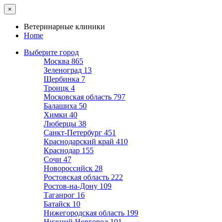
×
Ветеринарные клиники
Home
Выберите город
Москва
865
Зеленоград
13
Щербинка
7
Троицк
4
Московская область
797
Балашиха
50
Химки
40
Люберцы
38
Санкт-Петербург
451
Краснодарский край
410
Краснодар
155
Сочи
47
Новороссийск
28
Ростовская область
222
Ростов-на-Дону
109
Таганрог
16
Батайск
10
Нижегородская область
199
Нижний Новгород
101