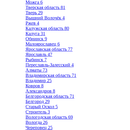
Можга
6
Тверская область
81
Тверь
29
Вышний Волочёк
4
Ржев
4
Калужская область
80
Калуга
31
Обнинск
9
Малоярославец
6
Ярославская область
77
Ярославль
47
Рыбинск
7
Переславль-Залесский
4
Алматы
73
Владимирская область
71
Владимир
25
Ковров
8
Александров
8
Белгородская область
71
Белгород
29
Старый Оскол
5
Строитель
3
Вологодская область
69
Вологда
26
Череповец
25