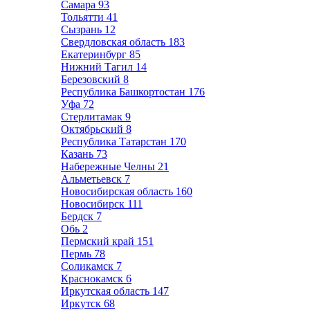
Самара
93
Тольятти
41
Сызрань
12
Свердловская область
183
Екатеринбург
85
Нижний Тагил
14
Березовский
8
Республика Башкортостан
176
Уфа
72
Стерлитамак
9
Октябрьский
8
Республика Татарстан
170
Казань
73
Набережные Челны
21
Альметьевск
7
Новосибирская область
160
Новосибирск
111
Бердск
7
Обь
2
Пермский край
151
Пермь
78
Соликамск
7
Краснокамск
6
Иркутская область
147
Иркутск
68