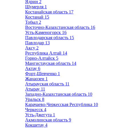
Ядрин
2
Шумерля
1
Костанайская область
17
Костанай
15
Тобыл
2
Восточно-Казахстанская область
16
Усть-Каменогорск
16
Павлодарская область
15
Павлодар
13
Аксу
2
Республика Алтай
14
Горно-Алтайск
5
Мангистауская область
14
Актау
6
Форт-Шевченко
1
Жанаозен
1
Атырауская область
11
Атырау
11
Западно-Казахстанская область
10
Уральск
8
Карачаево-Черкесская Республика
10
Черкесск
4
Усть-Джегута
1
Акмолинская область
9
Кокшетау
4