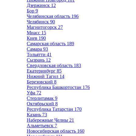
Дзержинск
12
Бор
9
Челябинская область
196
Челябинск
90
Магнитогорск
27
Миасс
15
Киев
190
Самарская область
189
Самара
93
Тольятти
41
Сызрань
12
Свердловская область
183
Екатеринбург
85
Нижний Тагил
14
Березовский
8
Республика Башкортостан
176
Уфа
72
Стерлитамак
9
Октябрьский
8
Республика Татарстан
170
Казань
73
Набережные Челны
21
Альметьевск
7
Новосибирская область
160