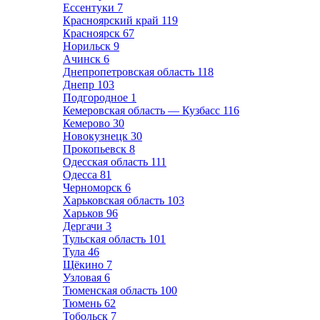
Ессентуки
7
Красноярский край
119
Красноярск
67
Норильск
9
Ачинск
6
Днепропетровская область
118
Днепр
103
Подгородное
1
Кемеровская область — Кузбасс
116
Кемерово
30
Новокузнецк
30
Прокопьевск
8
Одесская область
111
Одесса
81
Черноморск
6
Харьковская область
103
Харьков
96
Дергачи
3
Тульская область
101
Тула
46
Щёкино
7
Узловая
6
Тюменская область
100
Тюмень
62
Тобольск
7