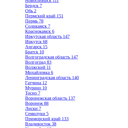
Новосибирск
111
Бердск
7
Обь
2
Пермский край
151
Пермь
78
Соликамск
7
Краснокамск
6
Иркутская область
147
Иркутск
68
Ангарск
15
Братск
10
Волгоградская область
147
Волгоград
83
Волжский
11
Михайловка
6
Ленинградская область
140
Гатчина
12
Мурино
10
Тосно
7
Воронежская область
137
Воронеж
88
Лиски
7
Семилуки
5
Приморский край
133
Владивосток
38