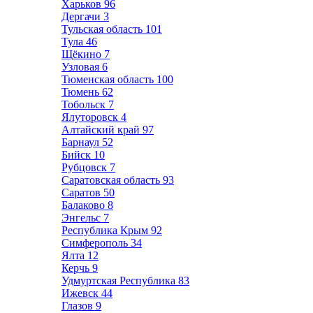
Харьков
96
Дергачи
3
Тульская область
101
Тула
46
Щёкино
7
Узловая
6
Тюменская область
100
Тюмень
62
Тобольск
7
Ялуторовск
4
Алтайский край
97
Барнаул
52
Бийск
10
Рубцовск
7
Саратовская область
93
Саратов
50
Балаково
8
Энгельс
7
Республика Крым
92
Симферополь
34
Ялта
12
Керчь
9
Удмуртская Республика
83
Ижевск
44
Глазов
9