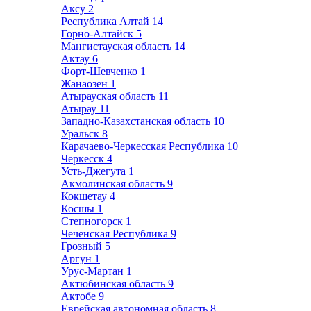
Аксу
2
Республика Алтай
14
Горно-Алтайск
5
Мангистауская область
14
Актау
6
Форт-Шевченко
1
Жанаозен
1
Атырауская область
11
Атырау
11
Западно-Казахстанская область
10
Уральск
8
Карачаево-Черкесская Республика
10
Черкесск
4
Усть-Джегута
1
Акмолинская область
9
Кокшетау
4
Косшы
1
Степногорск
1
Чеченская Республика
9
Грозный
5
Аргун
1
Урус-Мартан
1
Актюбинская область
9
Актобе
9
Еврейская автономная область
8