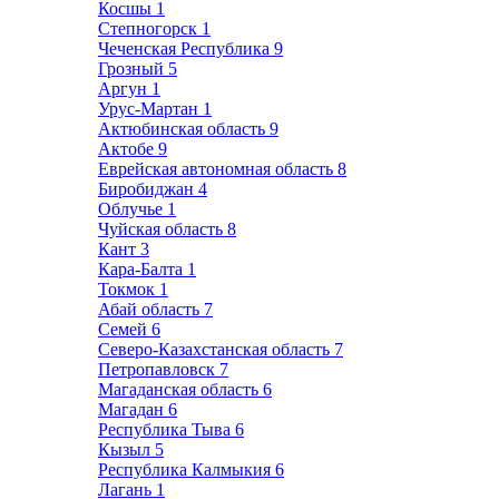
Косшы
1
Степногорск
1
Чеченская Республика
9
Грозный
5
Аргун
1
Урус-Мартан
1
Актюбинская область
9
Актобе
9
Еврейская автономная область
8
Биробиджан
4
Облучье
1
Чуйская область
8
Кант
3
Кара-Балта
1
Токмок
1
Абай область
7
Семей
6
Северо-Казахстанская область
7
Петропавловск
7
Магаданская область
6
Магадан
6
Республика Тыва
6
Кызыл
5
Республика Калмыкия
6
Лагань
1