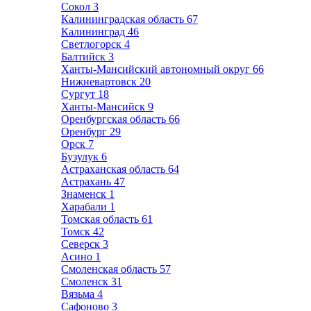
Сокол
3
Калининградская область
67
Калининград
46
Светлогорск
4
Балтийск
3
Ханты-Мансийский автономный округ
66
Нижневартовск
20
Сургут
18
Ханты-Мансийск
9
Оренбургская область
66
Оренбург
29
Орск
7
Бузулук
6
Астраханская область
64
Астрахань
47
Знаменск
1
Харабали
1
Томская область
61
Томск
42
Северск
3
Асино
1
Смоленская область
57
Смоленск
31
Вязьма
4
Сафоново
3