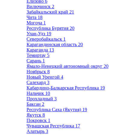
Елизово
6
Вилючинск
2
Забайкальский край
21
Чита
18
Могоча
1
Республика Бурятия
20
Улан-Удэ
19
Северобайкальск
1
Карагандинская область
20
Караганда
13
Темиртау
5
Сарань
1
Ямало-Ненецкий автономный округ
20
Ноябрьск
8
Новый Уренгой
4
Салехард
3
Кабардино-Балкарская Республика
19
Нальчик
10
Прохладный
3
Баксан
2
Республика Саха (Якутия)
19
Якутск
8
Покровск
1
Чувашская Республика
17
Алатырь
3