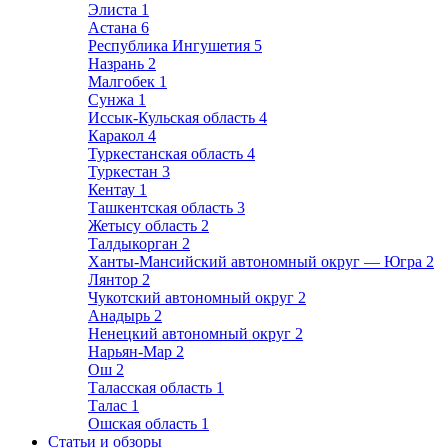
Элиста
1
Астана
6
Республика Ингушетия
5
Назрань
2
Малгобек
1
Сунжа
1
Иссык-Кульская область
4
Каракол
4
Туркестанская область
4
Туркестан
3
Кентау
1
Ташкентская область
3
Жетысу область
2
Талдыкорган
2
Ханты-Мансийский автономный округ — Югра
2
Лянтор
2
Чукотский автономный округ
2
Анадырь
2
Ненецкий автономный округ
2
Нарьян-Мар
2
Ош
2
Таласская область
1
Талас
1
Ошская область
1
Статьи и обзоры