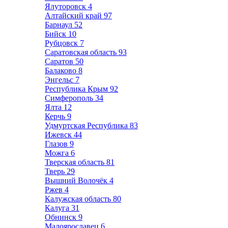
Ялуторовск
4
Алтайский край
97
Барнаул
52
Бийск
10
Рубцовск
7
Саратовская область
93
Саратов
50
Балаково
8
Энгельс
7
Республика Крым
92
Симферополь
34
Ялта
12
Керчь
9
Удмуртская Республика
83
Ижевск
44
Глазов
9
Можга
6
Тверская область
81
Тверь
29
Вышний Волочёк
4
Ржев
4
Калужская область
80
Калуга
31
Обнинск
9
Малоярославец
6