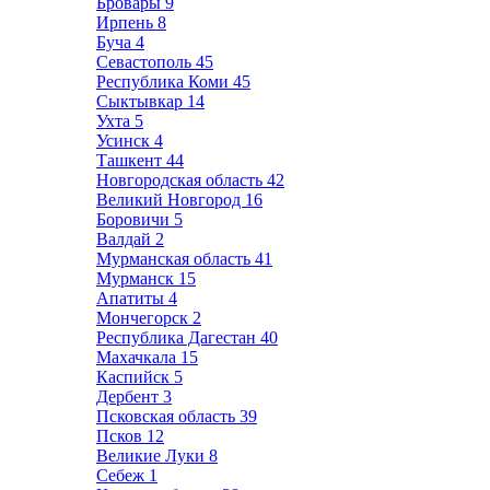
Бровары
9
Ирпень
8
Буча
4
Севастополь
45
Республика Коми
45
Сыктывкар
14
Ухта
5
Усинск
4
Ташкент
44
Новгородская область
42
Великий Новгород
16
Боровичи
5
Валдай
2
Мурманская область
41
Мурманск
15
Апатиты
4
Мончегорск
2
Республика Дагестан
40
Махачкала
15
Каспийск
5
Дербент
3
Псковская область
39
Псков
12
Великие Луки
8
Себеж
1