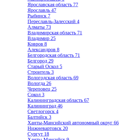
Ярославская область
77
Ярославль
47
Рыбинск
7
Переславль-Залесский
4
Алматы
73
Владимирская область
71
Владимир
25
Ковров
8
Александров
8
Белгородская область
71
Белгород
29
Старый Оскол
5
Строитель
3
Вологодская область
69
Вологда
26
Череповец
25
Сокол
3
Калининградская область
67
Калининград
46
Светлогорск
4
Балтийск
3
Ханты-Мансийский автономный округ
66
Нижневартовск
20
Сургут
18
Ханты-Мансийск
9