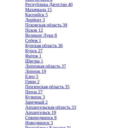
Республика Дагестан
40
Махачкала
15
Каспийск
5
Дербент
3
Псковская область
39
Псков
12
Великие Луки
8
Себеж
1
Курская область
38
Курск
27
Фатеж
1
Щигры
1
Липецкая область
37
Липецк
19
Елец
5
Грязи
2
Пензенская область
35
Пенза
27
Кузнецк
3
Заречный
2
Архангельская область
33
Архангельск
19
Северодвинск
8
Новодвинск
3
Республика Карелия
31