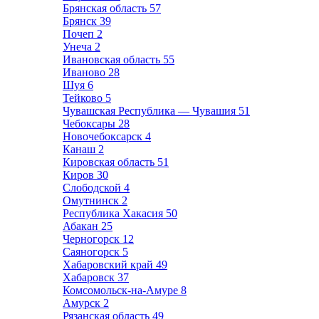
Брянская область
57
Брянск
39
Почеп
2
Унеча
2
Ивановская область
55
Иваново
28
Шуя
6
Тейково
5
Чувашская Республика — Чувашия
51
Чебоксары
28
Новочебоксарск
4
Канаш
2
Кировская область
51
Киров
30
Слободской
4
Омутнинск
2
Республика Хакасия
50
Абакан
25
Черногорск
12
Саяногорск
5
Хабаровский край
49
Хабаровск
37
Комсомольск-на-Амуре
8
Амурск
2
Рязанская область
49