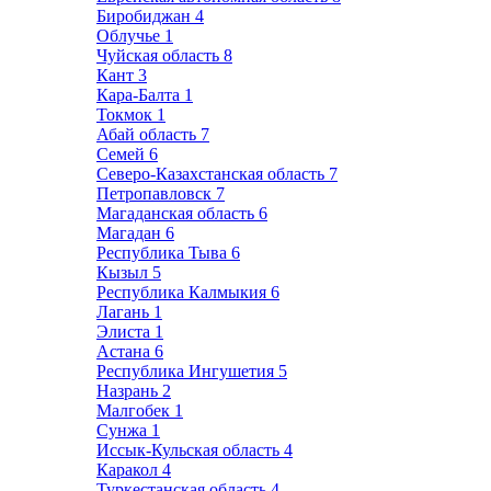
Биробиджан
4
Облучье
1
Чуйская область
8
Кант
3
Кара-Балта
1
Токмок
1
Абай область
7
Семей
6
Северо-Казахстанская область
7
Петропавловск
7
Магаданская область
6
Магадан
6
Республика Тыва
6
Кызыл
5
Республика Калмыкия
6
Лагань
1
Элиста
1
Астана
6
Республика Ингушетия
5
Назрань
2
Малгобек
1
Сунжа
1
Иссык-Кульская область
4
Каракол
4
Туркестанская область
4