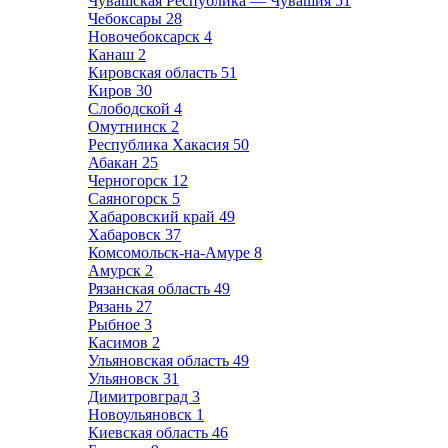
Чувашская Республика — Чувашия
51
Чебоксары
28
Новочебоксарск
4
Канаш
2
Кировская область
51
Киров
30
Слободской
4
Омутнинск
2
Республика Хакасия
50
Абакан
25
Черногорск
12
Саяногорск
5
Хабаровский край
49
Хабаровск
37
Комсомольск-на-Амуре
8
Амурск
2
Рязанская область
49
Рязань
27
Рыбное
3
Касимов
2
Ульяновская область
49
Ульяновск
31
Димитровград
3
Новоульяновск
1
Киевская область
46