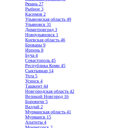
Рязань
27
Рыбное
3
Касимов
2
Ульяновская область
49
Ульяновск
31
Димитровград
3
Новоульяновск
1
Киевская область
46
Бровары
9
Ирпень
8
Буча
4
Севастополь
45
Республика Коми
45
Сыктывкар
14
Ухта
5
Усинск
4
Ташкент
44
Новгородская область
42
Великий Новгород
16
Боровичи
5
Валдай
2
Мурманская область
41
Мурманск
15
Апатиты
4
Мончегорск
2