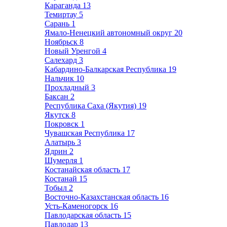
Караганда
13
Темиртау
5
Сарань
1
Ямало-Ненецкий автономный округ
20
Ноябрьск
8
Новый Уренгой
4
Салехард
3
Кабардино-Балкарская Республика
19
Нальчик
10
Прохладный
3
Баксан
2
Республика Саха (Якутия)
19
Якутск
8
Покровск
1
Чувашская Республика
17
Алатырь
3
Ядрин
2
Шумерля
1
Костанайская область
17
Костанай
15
Тобыл
2
Восточно-Казахстанская область
16
Усть-Каменогорск
16
Павлодарская область
15
Павлодар
13