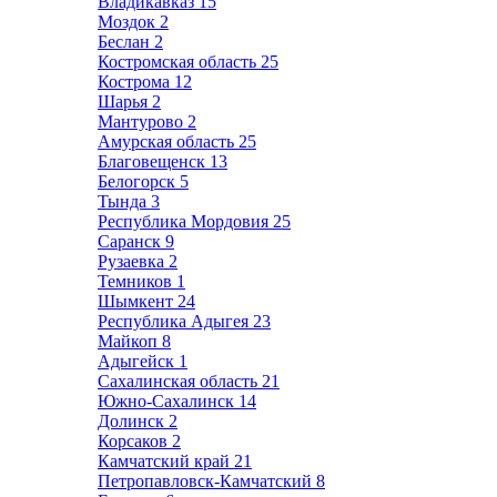
Владикавказ
15
Моздок
2
Беслан
2
Костромская область
25
Кострома
12
Шарья
2
Мантурово
2
Амурская область
25
Благовещенск
13
Белогорск
5
Тында
3
Республика Мордовия
25
Саранск
9
Рузаевка
2
Темников
1
Шымкент
24
Республика Адыгея
23
Майкоп
8
Адыгейск
1
Сахалинская область
21
Южно-Сахалинск
14
Долинск
2
Корсаков
2
Камчатский край
21
Петропавловск-Камчатский
8