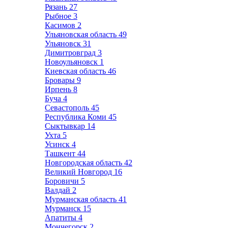
Рязань
27
Рыбное
3
Касимов
2
Ульяновская область
49
Ульяновск
31
Димитровград
3
Новоульяновск
1
Киевская область
46
Бровары
9
Ирпень
8
Буча
4
Севастополь
45
Республика Коми
45
Сыктывкар
14
Ухта
5
Усинск
4
Ташкент
44
Новгородская область
42
Великий Новгород
16
Боровичи
5
Валдай
2
Мурманская область
41
Мурманск
15
Апатиты
4
Мончегорск
2