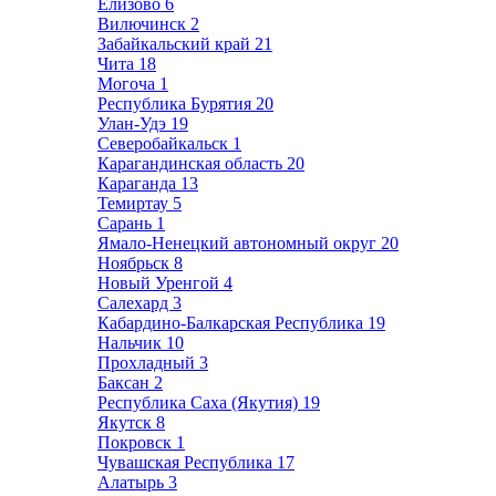
Елизово
6
Вилючинск
2
Забайкальский край
21
Чита
18
Могоча
1
Республика Бурятия
20
Улан-Удэ
19
Северобайкальск
1
Карагандинская область
20
Караганда
13
Темиртау
5
Сарань
1
Ямало-Ненецкий автономный округ
20
Ноябрьск
8
Новый Уренгой
4
Салехард
3
Кабардино-Балкарская Республика
19
Нальчик
10
Прохладный
3
Баксан
2
Республика Саха (Якутия)
19
Якутск
8
Покровск
1
Чувашская Республика
17
Алатырь
3