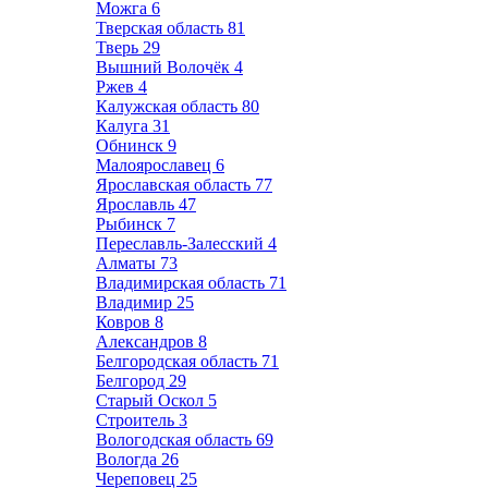
Можга
6
Тверская область
81
Тверь
29
Вышний Волочёк
4
Ржев
4
Калужская область
80
Калуга
31
Обнинск
9
Малоярославец
6
Ярославская область
77
Ярославль
47
Рыбинск
7
Переславль-Залесский
4
Алматы
73
Владимирская область
71
Владимир
25
Ковров
8
Александров
8
Белгородская область
71
Белгород
29
Старый Оскол
5
Строитель
3
Вологодская область
69
Вологда
26
Череповец
25