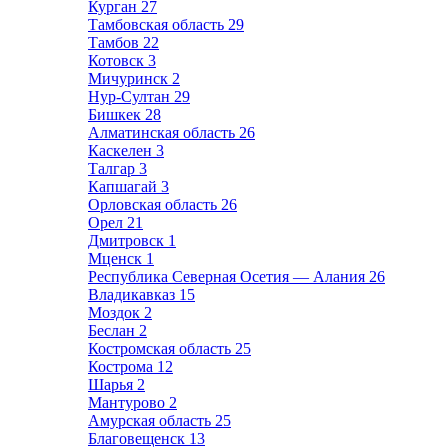
Курган
27
Тамбовская область
29
Тамбов
22
Котовск
3
Мичуринск
2
Нур-Султан
29
Бишкек
28
Алматинская область
26
Каскелен
3
Талгар
3
Капшагай
3
Орловская область
26
Орел
21
Дмитровск
1
Мценск
1
Республика Северная Осетия — Алания
26
Владикавказ
15
Моздок
2
Беслан
2
Костромская область
25
Кострома
12
Шарья
2
Мантурово
2
Амурская область
25
Благовещенск
13