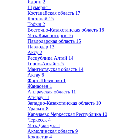
Ядрин
2
Шумерля
1
Костанайская область
17
Костанай
15
Тобыл
2
Восточно-Казахстанская область
16
Усть-Каменогорск
16
Павлодарская область
15
Павлодар
13
Аксу
2
Республика Алтай
14
Горно-Алтайск
5
Мангистауская область
14
Актау
6
Форт-Шевченко
1
Жанаозен
1
Атырауская область
11
Атырау
11
Западно-Казахстанская область
10
Уральск
8
Карачаево-Черкесская Республика
10
Черкесск
4
Усть-Джегута
1
Акмолинская область
9
Кокшетау
4