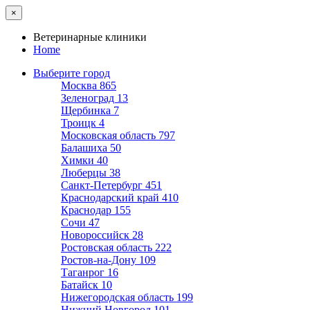
×
Ветеринарные клиники
Home
Выберите город
Москва
865
Зеленоград
13
Щербинка
7
Троицк
4
Московская область
797
Балашиха
50
Химки
40
Люберцы
38
Санкт-Петербург
451
Краснодарский край
410
Краснодар
155
Сочи
47
Новороссийск
28
Ростовская область
222
Ростов-на-Дону
109
Таганрог
16
Батайск
10
Нижегородская область
199
Нижний Новгород
101