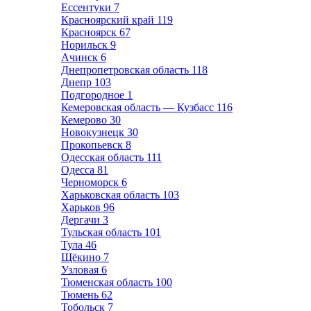
Ессентуки
7
Красноярский край
119
Красноярск
67
Норильск
9
Ачинск
6
Днепропетровская область
118
Днепр
103
Подгородное
1
Кемеровская область — Кузбасс
116
Кемерово
30
Новокузнецк
30
Прокопьевск
8
Одесская область
111
Одесса
81
Черноморск
6
Харьковская область
103
Харьков
96
Дергачи
3
Тульская область
101
Тула
46
Щёкино
7
Узловая
6
Тюменская область
100
Тюмень
62
Тобольск
7