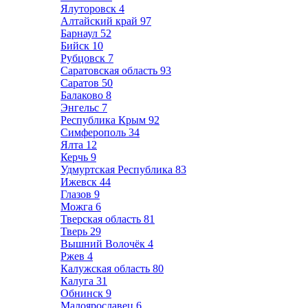
Ялуторовск
4
Алтайский край
97
Барнаул
52
Бийск
10
Рубцовск
7
Саратовская область
93
Саратов
50
Балаково
8
Энгельс
7
Республика Крым
92
Симферополь
34
Ялта
12
Керчь
9
Удмуртская Республика
83
Ижевск
44
Глазов
9
Можга
6
Тверская область
81
Тверь
29
Вышний Волочёк
4
Ржев
4
Калужская область
80
Калуга
31
Обнинск
9
Малоярославец
6