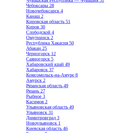
Чувашская Республика — Чувашия
51
Чебоксары
28
Новочебоксарск
4
Канаш
2
Кировская область
51
Киров
30
Слободской
4
Омутнинск
2
Республика Хакасия
50
Абакан
25
Черногорск
12
Саяногорск
5
Хабаровский край
49
Хабаровск
37
Комсомольск-на-Амуре
8
Амурск
2
Рязанская область
49
Рязань
27
Рыбное
3
Касимов
2
Ульяновская область
49
Ульяновск
31
Димитровград
3
Новоульяновск
1
Киевская область
46