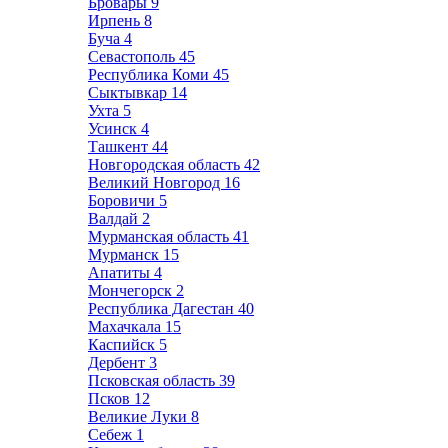
Бровары
9
Ирпень
8
Буча
4
Севастополь
45
Республика Коми
45
Сыктывкар
14
Ухта
5
Усинск
4
Ташкент
44
Новгородская область
42
Великий Новгород
16
Боровичи
5
Валдай
2
Мурманская область
41
Мурманск
15
Апатиты
4
Мончегорск
2
Республика Дагестан
40
Махачкала
15
Каспийск
5
Дербент
3
Псковская область
39
Псков
12
Великие Луки
8
Себеж
1