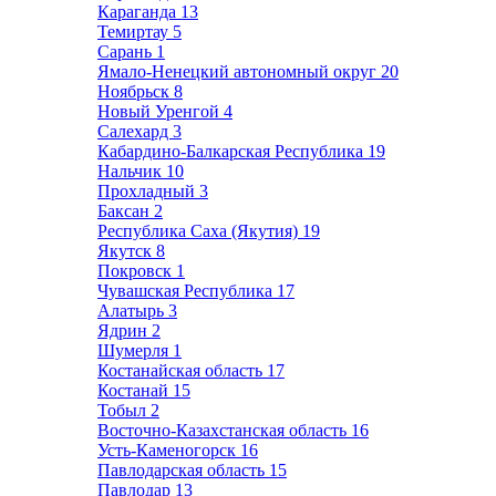
Караганда
13
Темиртау
5
Сарань
1
Ямало-Ненецкий автономный округ
20
Ноябрьск
8
Новый Уренгой
4
Салехард
3
Кабардино-Балкарская Республика
19
Нальчик
10
Прохладный
3
Баксан
2
Республика Саха (Якутия)
19
Якутск
8
Покровск
1
Чувашская Республика
17
Алатырь
3
Ядрин
2
Шумерля
1
Костанайская область
17
Костанай
15
Тобыл
2
Восточно-Казахстанская область
16
Усть-Каменогорск
16
Павлодарская область
15
Павлодар
13