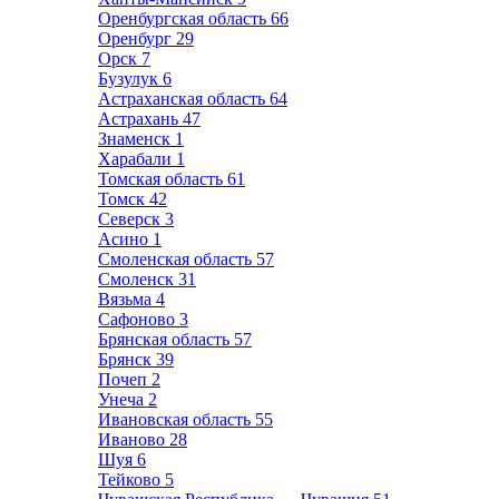
Оренбургская область
66
Оренбург
29
Орск
7
Бузулук
6
Астраханская область
64
Астрахань
47
Знаменск
1
Харабали
1
Томская область
61
Томск
42
Северск
3
Асино
1
Смоленская область
57
Смоленск
31
Вязьма
4
Сафоново
3
Брянская область
57
Брянск
39
Почеп
2
Унеча
2
Ивановская область
55
Иваново
28
Шуя
6
Тейково
5