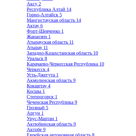
Аксу
2
Республика Алтай
14
Горно-Алтайск
5
Мангистауская область
14
Актау
6
Форт-Шевченко
1
Жанаозен
1
Атырауская область
11
Атырау
11
Западно-Казахстанская область
10
Уральск
8
Карачаево-Черкесская Республика
10
Черкесск
4
Усть-Джегута
1
Акмолинская область
9
Кокшетау
4
Косшы
1
Степногорск
1
Чеченская Республика
9
Грозный
5
Аргун
1
Урус-Мартан
1
Актюбинская область
9
Актобе
9
Еврейская автономная область
8