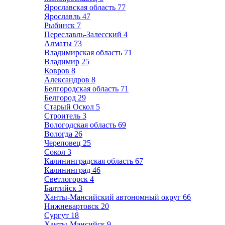
Ярославская область
77
Ярославль
47
Рыбинск
7
Переславль-Залесский
4
Алматы
73
Владимирская область
71
Владимир
25
Ковров
8
Александров
8
Белгородская область
71
Белгород
29
Старый Оскол
5
Строитель
3
Вологодская область
69
Вологда
26
Череповец
25
Сокол
3
Калининградская область
67
Калининград
46
Светлогорск
4
Балтийск
3
Ханты-Мансийский автономный округ
66
Нижневартовск
20
Сургут
18
Ханты-Мансийск
9