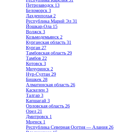
Петрозаводск
13
Беломорск
3
Лахденпохья
2
Республика Марий Эл
31
Йошкар-Ола
15
Волжск
3
Козьмодемьянск
2
Курганская область
31
Курган
27
Тамбовская область
29
Тамбов
22
Котовск
3
Мичуринск
2
Нур-Султан
29
Бишкек
28
Алматинская область
26
Каскелен
3
Талгар
3
Капшагай
3
Орловская область
26
Орел
21
Дмитровск
1
Мценск
1
Республика Северная Осетия — Алания
26