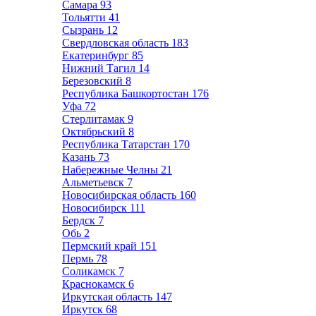
Самара
93
Тольятти
41
Сызрань
12
Свердловская область
183
Екатеринбург
85
Нижний Тагил
14
Березовский
8
Республика Башкортостан
176
Уфа
72
Стерлитамак
9
Октябрьский
8
Республика Татарстан
170
Казань
73
Набережные Челны
21
Альметьевск
7
Новосибирская область
160
Новосибирск
111
Бердск
7
Обь
2
Пермский край
151
Пермь
78
Соликамск
7
Краснокамск
6
Иркутская область
147
Иркутск
68