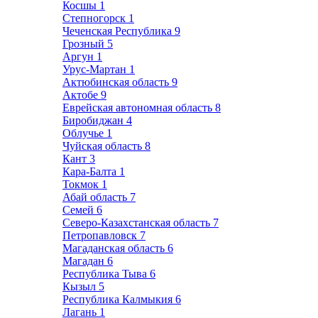
Косшы
1
Степногорск
1
Чеченская Республика
9
Грозный
5
Аргун
1
Урус-Мартан
1
Актюбинская область
9
Актобе
9
Еврейская автономная область
8
Биробиджан
4
Облучье
1
Чуйская область
8
Кант
3
Кара-Балта
1
Токмок
1
Абай область
7
Семей
6
Северо-Казахстанская область
7
Петропавловск
7
Магаданская область
6
Магадан
6
Республика Тыва
6
Кызыл
5
Республика Калмыкия
6
Лагань
1