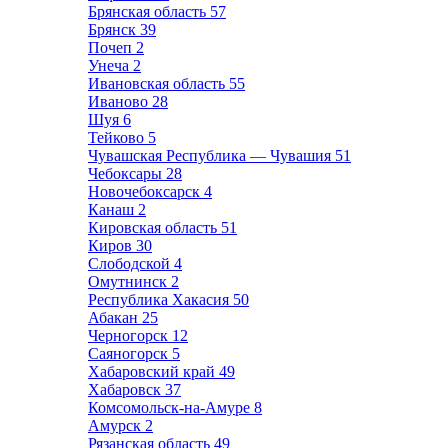
Брянская область
57
Брянск
39
Почеп
2
Унеча
2
Ивановская область
55
Иваново
28
Шуя
6
Тейково
5
Чувашская Республика — Чувашия
51
Чебоксары
28
Новочебоксарск
4
Канаш
2
Кировская область
51
Киров
30
Слободской
4
Омутнинск
2
Республика Хакасия
50
Абакан
25
Черногорск
12
Саяногорск
5
Хабаровский край
49
Хабаровск
37
Комсомольск-на-Амуре
8
Амурск
2
Рязанская область
49