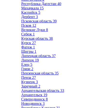
Республика Дагестан
40
Махачкала
15
Каспийск
5
Дербент
3
Псковская область
39
Псков
12
Великие Луки
8
Себеж
1
Курская область
38
Курск
27
Фатеж
1
Щигры
1
Липецкая область
37
Липецк
19
Елец
5
Грязи
2
Пензенская область
35
Пенза
27
Кузнецк
3
Заречный
2
Архангельская область
33
Архангельск
19
Северодвинск
8
Новодвинск
3
Республика Карелия
31