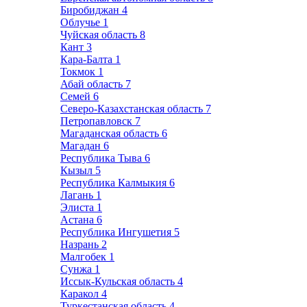
Биробиджан
4
Облучье
1
Чуйская область
8
Кант
3
Кара-Балта
1
Токмок
1
Абай область
7
Семей
6
Северо-Казахстанская область
7
Петропавловск
7
Магаданская область
6
Магадан
6
Республика Тыва
6
Кызыл
5
Республика Калмыкия
6
Лагань
1
Элиста
1
Астана
6
Республика Ингушетия
5
Назрань
2
Малгобек
1
Сунжа
1
Иссык-Кульская область
4
Каракол
4
Туркестанская область
4