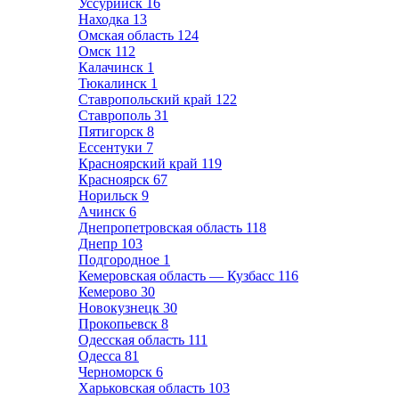
Уссурийск
16
Находка
13
Омская область
124
Омск
112
Калачинск
1
Тюкалинск
1
Ставропольский край
122
Ставрополь
31
Пятигорск
8
Ессентуки
7
Красноярский край
119
Красноярск
67
Норильск
9
Ачинск
6
Днепропетровская область
118
Днепр
103
Подгородное
1
Кемеровская область — Кузбасс
116
Кемерово
30
Новокузнецк
30
Прокопьевск
8
Одесская область
111
Одесса
81
Черноморск
6
Харьковская область
103