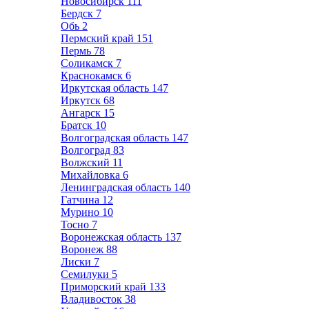
Новосибирск
111
Бердск
7
Обь
2
Пермский край
151
Пермь
78
Соликамск
7
Краснокамск
6
Иркутская область
147
Иркутск
68
Ангарск
15
Братск
10
Волгоградская область
147
Волгоград
83
Волжский
11
Михайловка
6
Ленинградская область
140
Гатчина
12
Мурино
10
Тосно
7
Воронежская область
137
Воронеж
88
Лиски
7
Семилуки
5
Приморский край
133
Владивосток
38