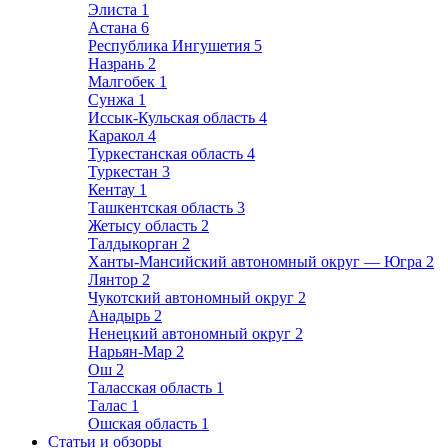
Элиста
1
Астана
6
Республика Ингушетия
5
Назрань
2
Малгобек
1
Сунжа
1
Иссык-Кульская область
4
Каракол
4
Туркестанская область
4
Туркестан
3
Кентау
1
Ташкентская область
3
Жетысу область
2
Талдыкорган
2
Ханты-Мансийский автономный округ — Югра
2
Лянтор
2
Чукотский автономный округ
2
Анадырь
2
Ненецкий автономный округ
2
Нарьян-Мар
2
Ош
2
Таласская область
1
Талас
1
Ошская область
1
Статьи и обзоры