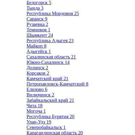
Белогорск
5
Тында
3
Республика Мордовия
25
Саранск
9
Рузаевка
2
Темников
1
Шымкент
24
Республика Адыгея
23
Майкоп
8
Адыгейск
1
Сахалинская область
21
Южно-Сахалинск
14
Долинск
2
Корсаков
2
Камчатский край
21
Петропавловск-Камчатский
8
Елизово
6
Вилючинск
2
Забайкальский край
21
Чита
18
Могоча
1
Республика Бурятия
20
Улан-Удэ
19
Северобайкальск
1
Карагандинская область
20