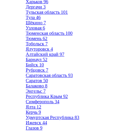
Харьков
96
Дергачи
3
Тульская область
101
Тула
46
Щёкино
7
Узловая
6
Тюменская область
100
Тюмень
62
Тобольск
7
Ялуторовск
4
Алтайский край
97
Барнаул
52
Бийск
10
Рубцовск
7
Саратовская область
93
Саратов
50
Балаково
8
Энгельс
7
Республика Крым
92
Симферополь
34
Ялта
12
Керчь
9
Удмуртская Республика
83
Ижевск
44
Глазов
9