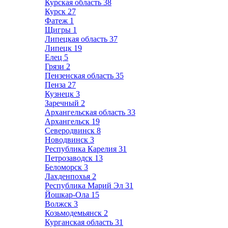
Курская область
38
Курск
27
Фатеж
1
Щигры
1
Липецкая область
37
Липецк
19
Елец
5
Грязи
2
Пензенская область
35
Пенза
27
Кузнецк
3
Заречный
2
Архангельская область
33
Архангельск
19
Северодвинск
8
Новодвинск
3
Республика Карелия
31
Петрозаводск
13
Беломорск
3
Лахденпохья
2
Республика Марий Эл
31
Йошкар-Ола
15
Волжск
3
Козьмодемьянск
2
Курганская область
31