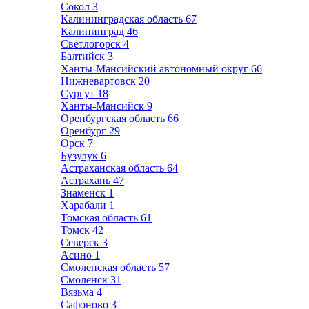
Сокол
3
Калининградская область
67
Калининград
46
Светлогорск
4
Балтийск
3
Ханты-Мансийский автономный округ
66
Нижневартовск
20
Сургут
18
Ханты-Мансийск
9
Оренбургская область
66
Оренбург
29
Орск
7
Бузулук
6
Астраханская область
64
Астрахань
47
Знаменск
1
Харабали
1
Томская область
61
Томск
42
Северск
3
Асино
1
Смоленская область
57
Смоленск
31
Вязьма
4
Сафоново
3