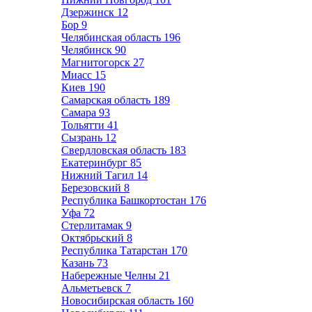
Дзержинск
12
Бор
9
Челябинская область
196
Челябинск
90
Магнитогорск
27
Миасс
15
Киев
190
Самарская область
189
Самара
93
Тольятти
41
Сызрань
12
Свердловская область
183
Екатеринбург
85
Нижний Тагил
14
Березовский
8
Республика Башкортостан
176
Уфа
72
Стерлитамак
9
Октябрьский
8
Республика Татарстан
170
Казань
73
Набережные Челны
21
Альметьевск
7
Новосибирская область
160