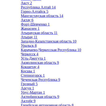
Аксу
2
Республика Алтай
14
Горно-Алтайск
5
Мангистауская область
14
Актау
6
Форт-Шевченко
1
Жанаозен
1
Атырауская область
11
Атырау
11
Западно-Казахстанская область
10
Уральск
8
Карачаево-Черкесская Республика
10
Черкесск
4
Усть-Джегута
1
Акмолинская область
9
Кокшетау
4
Косшы
1
Степногорск
1
Чеченская Республика
9
Грозный
5
Аргун
1
Урус-Мартан
1
Актюбинская область
9
Актобе
9
Еврейская автономная область
8