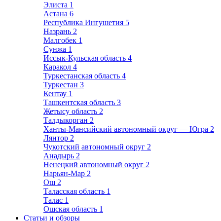
Элиста
1
Астана
6
Республика Ингушетия
5
Назрань
2
Малгобек
1
Сунжа
1
Иссык-Кульская область
4
Каракол
4
Туркестанская область
4
Туркестан
3
Кентау
1
Ташкентская область
3
Жетысу область
2
Талдыкорган
2
Ханты-Мансийский автономный округ — Югра
2
Лянтор
2
Чукотский автономный округ
2
Анадырь
2
Ненецкий автономный округ
2
Нарьян-Мар
2
Ош
2
Таласская область
1
Талас
1
Ошская область
1
Статьи и обзоры