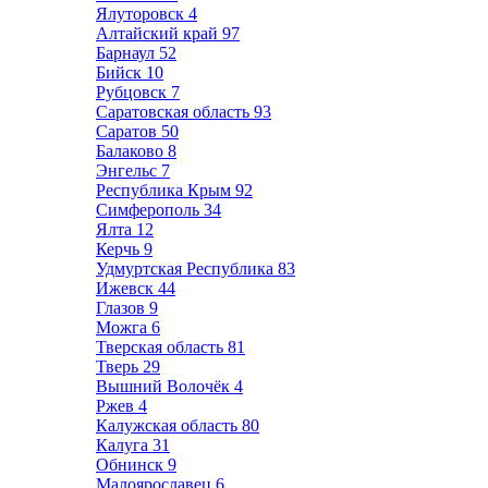
Ялуторовск
4
Алтайский край
97
Барнаул
52
Бийск
10
Рубцовск
7
Саратовская область
93
Саратов
50
Балаково
8
Энгельс
7
Республика Крым
92
Симферополь
34
Ялта
12
Керчь
9
Удмуртская Республика
83
Ижевск
44
Глазов
9
Можга
6
Тверская область
81
Тверь
29
Вышний Волочёк
4
Ржев
4
Калужская область
80
Калуга
31
Обнинск
9
Малоярославец
6