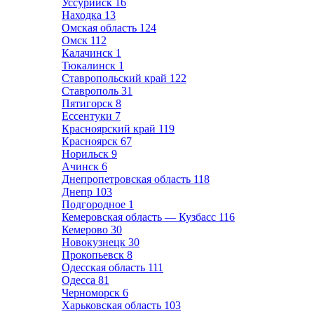
Уссурийск
16
Находка
13
Омская область
124
Омск
112
Калачинск
1
Тюкалинск
1
Ставропольский край
122
Ставрополь
31
Пятигорск
8
Ессентуки
7
Красноярский край
119
Красноярск
67
Норильск
9
Ачинск
6
Днепропетровская область
118
Днепр
103
Подгородное
1
Кемеровская область — Кузбасс
116
Кемерово
30
Новокузнецк
30
Прокопьевск
8
Одесская область
111
Одесса
81
Черноморск
6
Харьковская область
103