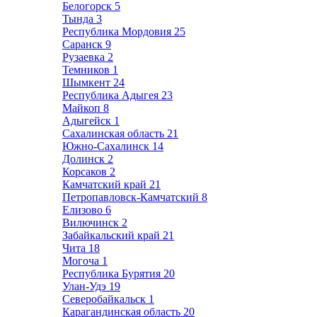
Белогорск
5
Тында
3
Республика Мордовия
25
Саранск
9
Рузаевка
2
Темников
1
Шымкент
24
Республика Адыгея
23
Майкоп
8
Адыгейск
1
Сахалинская область
21
Южно-Сахалинск
14
Долинск
2
Корсаков
2
Камчатский край
21
Петропавловск-Камчатский
8
Елизово
6
Вилючинск
2
Забайкальский край
21
Чита
18
Могоча
1
Республика Бурятия
20
Улан-Удэ
19
Северобайкальск
1
Карагандинская область
20