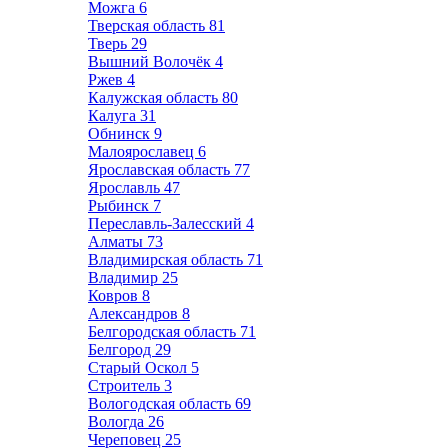
Можга
6
Тверская область
81
Тверь
29
Вышний Волочёк
4
Ржев
4
Калужская область
80
Калуга
31
Обнинск
9
Малоярославец
6
Ярославская область
77
Ярославль
47
Рыбинск
7
Переславль-Залесский
4
Алматы
73
Владимирская область
71
Владимир
25
Ковров
8
Александров
8
Белгородская область
71
Белгород
29
Старый Оскол
5
Строитель
3
Вологодская область
69
Вологда
26
Череповец
25