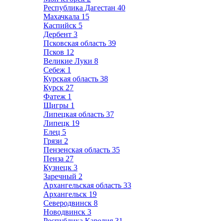
Республика Дагестан
40
Махачкала
15
Каспийск
5
Дербент
3
Псковская область
39
Псков
12
Великие Луки
8
Себеж
1
Курская область
38
Курск
27
Фатеж
1
Щигры
1
Липецкая область
37
Липецк
19
Елец
5
Грязи
2
Пензенская область
35
Пенза
27
Кузнецк
3
Заречный
2
Архангельская область
33
Архангельск
19
Северодвинск
8
Новодвинск
3
Республика Карелия
31