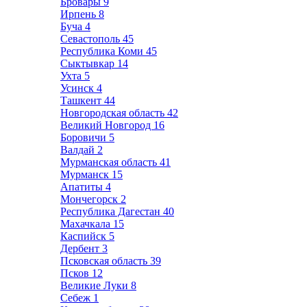
Бровары
9
Ирпень
8
Буча
4
Севастополь
45
Республика Коми
45
Сыктывкар
14
Ухта
5
Усинск
4
Ташкент
44
Новгородская область
42
Великий Новгород
16
Боровичи
5
Валдай
2
Мурманская область
41
Мурманск
15
Апатиты
4
Мончегорск
2
Республика Дагестан
40
Махачкала
15
Каспийск
5
Дербент
3
Псковская область
39
Псков
12
Великие Луки
8
Себеж
1