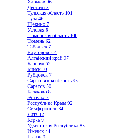
Харьков
96
Дергачи
3
Тульская область
101
Тула
46
Щёкино
7
Узловая
6
Тюменская область
100
Тюмень
62
Тобольск
7
Ялуторовск
4
Алтайский край
97
Барнаул
52
Бийск
10
Рубцовск
7
Саратовская область
93
Саратов
50
Балаково
8
Энгельс
7
Республика Крым
92
Симферополь
34
Ялта
12
Керчь
9
Удмуртская Республика
83
Ижевск
44
Глазов
9