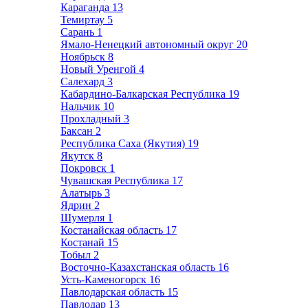
Караганда
13
Темиртау
5
Сарань
1
Ямало-Ненецкий автономный округ
20
Ноябрьск
8
Новый Уренгой
4
Салехард
3
Кабардино-Балкарская Республика
19
Нальчик
10
Прохладный
3
Баксан
2
Республика Саха (Якутия)
19
Якутск
8
Покровск
1
Чувашская Республика
17
Алатырь
3
Ядрин
2
Шумерля
1
Костанайская область
17
Костанай
15
Тобыл
2
Восточно-Казахстанская область
16
Усть-Каменогорск
16
Павлодарская область
15
Павлодар
13