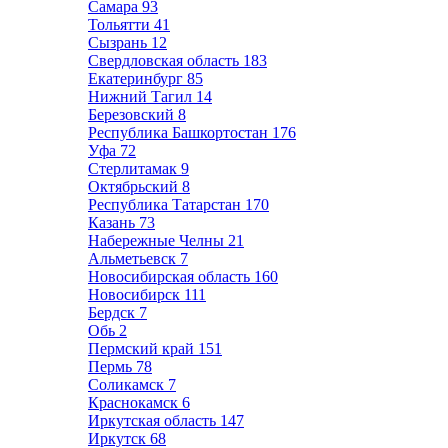
Самара
93
Тольятти
41
Сызрань
12
Свердловская область
183
Екатеринбург
85
Нижний Тагил
14
Березовский
8
Республика Башкортостан
176
Уфа
72
Стерлитамак
9
Октябрьский
8
Республика Татарстан
170
Казань
73
Набережные Челны
21
Альметьевск
7
Новосибирская область
160
Новосибирск
111
Бердск
7
Обь
2
Пермский край
151
Пермь
78
Соликамск
7
Краснокамск
6
Иркутская область
147
Иркутск
68