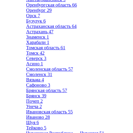
Оренбургская область
66
Оренбург
29
Орск
7
Бузулук
6
Астраханская область
64
Астрахань
47
Знаменск
1
Харабали
1
Томская область
61
Томск
42
Северск
3
Асино
1
Смоленская область
57
Смоленск
31
Вязьма
4
Сафоново
3
Брянская область
57
Брянск
39
Почеп
2
Унеча
2
Ивановская область
55
Иваново
28
Шуя
6
Тейково
5