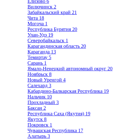
Елизово
6
Вилючинск
2
Забайкальский край
21
Чита
18
Могоча
1
Республика Бурятия
20
Улан-Удэ
19
Северобайкальск
1
Карагандинская область
20
Караганда
13
Темиртау
5
Сарань
1
Ямало-Ненецкий автономный округ
20
Ноябрьск
8
Новый Уренгой
4
Салехард
3
Кабардино-Балкарская Республика
19
Нальчик
10
Прохладный
3
Баксан
2
Республика Саха (Якутия)
19
Якутск
8
Покровск
1
Чувашская Республика
17
Алатырь
3