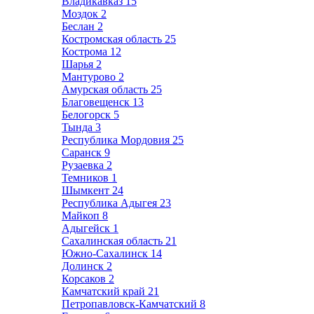
Владикавказ
15
Моздок
2
Беслан
2
Костромская область
25
Кострома
12
Шарья
2
Мантурово
2
Амурская область
25
Благовещенск
13
Белогорск
5
Тында
3
Республика Мордовия
25
Саранск
9
Рузаевка
2
Темников
1
Шымкент
24
Республика Адыгея
23
Майкоп
8
Адыгейск
1
Сахалинская область
21
Южно-Сахалинск
14
Долинск
2
Корсаков
2
Камчатский край
21
Петропавловск-Камчатский
8