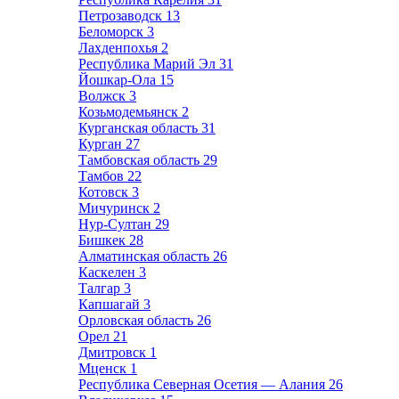
Петрозаводск
13
Беломорск
3
Лахденпохья
2
Республика Марий Эл
31
Йошкар-Ола
15
Волжск
3
Козьмодемьянск
2
Курганская область
31
Курган
27
Тамбовская область
29
Тамбов
22
Котовск
3
Мичуринск
2
Нур-Султан
29
Бишкек
28
Алматинская область
26
Каскелен
3
Талгар
3
Капшагай
3
Орловская область
26
Орел
21
Дмитровск
1
Мценск
1
Республика Северная Осетия — Алания
26