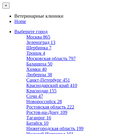
×
Ветеринарные клиники
Home
Выберите город
Москва
865
Зеленоград
13
Щербинка
7
Троицк
4
Московская область
797
Балашиха
50
Химки
40
Люберцы
38
Санкт-Петербург
451
Краснодарский край
410
Краснодар
155
Сочи
47
Новороссийск
28
Ростовская область
222
Ростов-на-Дону
109
Таганрог
16
Батайск
10
Нижегородская область
199
Нижний Новгород
101