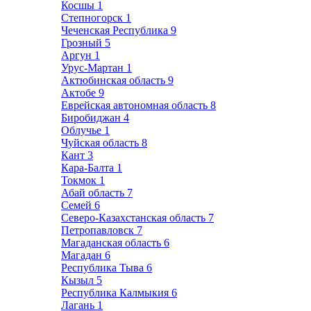
Косшы
1
Степногорск
1
Чеченская Республика
9
Грозный
5
Аргун
1
Урус-Мартан
1
Актюбинская область
9
Актобе
9
Еврейская автономная область
8
Биробиджан
4
Облучье
1
Чуйская область
8
Кант
3
Кара-Балта
1
Токмок
1
Абай область
7
Семей
6
Северо-Казахстанская область
7
Петропавловск
7
Магаданская область
6
Магадан
6
Республика Тыва
6
Кызыл
5
Республика Калмыкия
6
Лагань
1