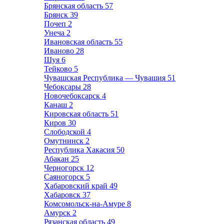
Брянская область
57
Брянск
39
Почеп
2
Унеча
2
Ивановская область
55
Иваново
28
Шуя
6
Тейково
5
Чувашская Республика — Чувашия
51
Чебоксары
28
Новочебоксарск
4
Канаш
2
Кировская область
51
Киров
30
Слободской
4
Омутнинск
2
Республика Хакасия
50
Абакан
25
Черногорск
12
Саяногорск
5
Хабаровский край
49
Хабаровск
37
Комсомольск-на-Амуре
8
Амурск
2
Рязанская область
49