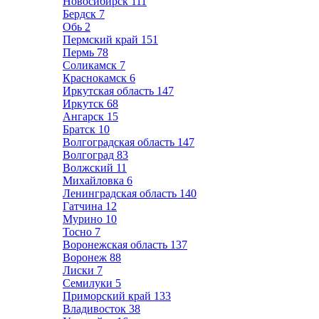
Новосибирск
111
Бердск
7
Обь
2
Пермский край
151
Пермь
78
Соликамск
7
Краснокамск
6
Иркутская область
147
Иркутск
68
Ангарск
15
Братск
10
Волгоградская область
147
Волгоград
83
Волжский
11
Михайловка
6
Ленинградская область
140
Гатчина
12
Мурино
10
Тосно
7
Воронежская область
137
Воронеж
88
Лиски
7
Семилуки
5
Приморский край
133
Владивосток
38