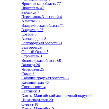
Ярославская область
77
Ярославль
47
Рыбинск
7
Переславль-Залесский
4
Алматы
73
Владимирская область
71
Владимир
25
Ковров
8
Александров
8
Белгородская область
71
Белгород
29
Старый Оскол
5
Строитель
3
Вологодская область
69
Вологда
26
Череповец
25
Сокол
3
Калининградская область
67
Калининград
46
Светлогорск
4
Балтийск
3
Ханты-Мансийский автономный округ
66
Нижневартовск
20
Сургут
18
Ханты-Мансийск
9