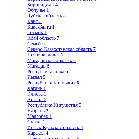
Биробиджан
4
Облучье
1
Чуйская область
8
Кант
3
Кара-Балта
1
Токмок
1
Абай область
7
Семей
6
Северо-Казахстанская область
7
Петропавловск
7
Магаданская область
6
Магадан
6
Республика Тыва
6
Кызыл
5
Республика Калмыкия
6
Лагань
1
Элиста
1
Астана
6
Республика Ингушетия
5
Назрань
2
Малгобек
1
Сунжа
1
Иссык-Кульская область
4
Каракол
4
Туркестанская область
4