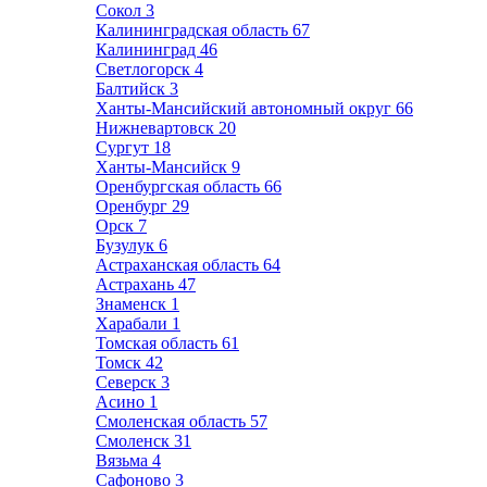
Сокол
3
Калининградская область
67
Калининград
46
Светлогорск
4
Балтийск
3
Ханты-Мансийский автономный округ
66
Нижневартовск
20
Сургут
18
Ханты-Мансийск
9
Оренбургская область
66
Оренбург
29
Орск
7
Бузулук
6
Астраханская область
64
Астрахань
47
Знаменск
1
Харабали
1
Томская область
61
Томск
42
Северск
3
Асино
1
Смоленская область
57
Смоленск
31
Вязьма
4
Сафоново
3