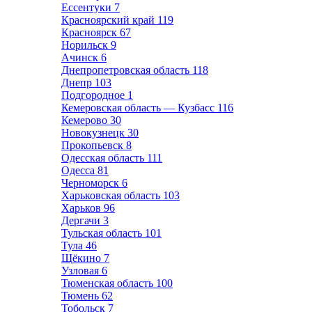
Ессентуки
7
Красноярский край
119
Красноярск
67
Норильск
9
Ачинск
6
Днепропетровская область
118
Днепр
103
Подгородное
1
Кемеровская область — Кузбасс
116
Кемерово
30
Новокузнецк
30
Прокопьевск
8
Одесская область
111
Одесса
81
Черноморск
6
Харьковская область
103
Харьков
96
Дергачи
3
Тульская область
101
Тула
46
Щёкино
7
Узловая
6
Тюменская область
100
Тюмень
62
Тобольск
7