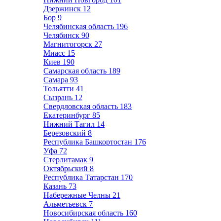
Дзержинск
12
Бор
9
Челябинская область
196
Челябинск
90
Магнитогорск
27
Миасс
15
Киев
190
Самарская область
189
Самара
93
Тольятти
41
Сызрань
12
Свердловская область
183
Екатеринбург
85
Нижний Тагил
14
Березовский
8
Республика Башкортостан
176
Уфа
72
Стерлитамак
9
Октябрьский
8
Республика Татарстан
170
Казань
73
Набережные Челны
21
Альметьевск
7
Новосибирская область
160