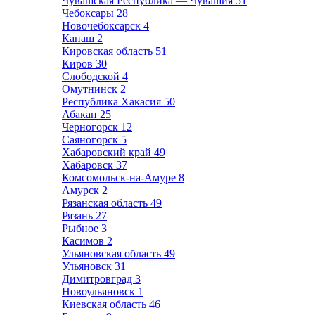
Чувашская Республика — Чувашия
51
Чебоксары
28
Новочебоксарск
4
Канаш
2
Кировская область
51
Киров
30
Слободской
4
Омутнинск
2
Республика Хакасия
50
Абакан
25
Черногорск
12
Саяногорск
5
Хабаровский край
49
Хабаровск
37
Комсомольск-на-Амуре
8
Амурск
2
Рязанская область
49
Рязань
27
Рыбное
3
Касимов
2
Ульяновская область
49
Ульяновск
31
Димитровград
3
Новоульяновск
1
Киевская область
46