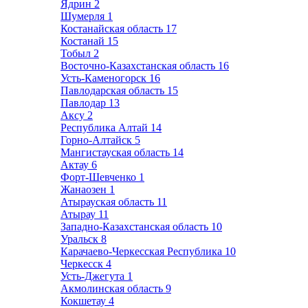
Ядрин
2
Шумерля
1
Костанайская область
17
Костанай
15
Тобыл
2
Восточно-Казахстанская область
16
Усть-Каменогорск
16
Павлодарская область
15
Павлодар
13
Аксу
2
Республика Алтай
14
Горно-Алтайск
5
Мангистауская область
14
Актау
6
Форт-Шевченко
1
Жанаозен
1
Атырауская область
11
Атырау
11
Западно-Казахстанская область
10
Уральск
8
Карачаево-Черкесская Республика
10
Черкесск
4
Усть-Джегута
1
Акмолинская область
9
Кокшетау
4