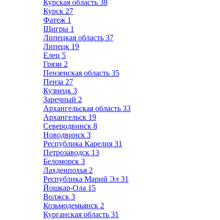
Курская область
38
Курск
27
Фатеж
1
Щигры
1
Липецкая область
37
Липецк
19
Елец
5
Грязи
2
Пензенская область
35
Пенза
27
Кузнецк
3
Заречный
2
Архангельская область
33
Архангельск
19
Северодвинск
8
Новодвинск
3
Республика Карелия
31
Петрозаводск
13
Беломорск
3
Лахденпохья
2
Республика Марий Эл
31
Йошкар-Ола
15
Волжск
3
Козьмодемьянск
2
Курганская область
31