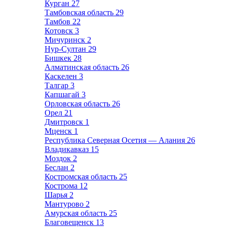
Курган
27
Тамбовская область
29
Тамбов
22
Котовск
3
Мичуринск
2
Нур-Султан
29
Бишкек
28
Алматинская область
26
Каскелен
3
Талгар
3
Капшагай
3
Орловская область
26
Орел
21
Дмитровск
1
Мценск
1
Республика Северная Осетия — Алания
26
Владикавказ
15
Моздок
2
Беслан
2
Костромская область
25
Кострома
12
Шарья
2
Мантурово
2
Амурская область
25
Благовещенск
13