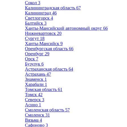
Сокол
3
Калининградская область
67
Калининград
46
Светлогорск
4
Балтийск
3
Ханты-Мансийский автономный округ
66
Нижневартовск
20
Сургут
18
Ханты-Мансийск
9
Оренбургская область
66
Оренбург
29
Орск
7
Бузулук
6
Астраханская область
64
Астрахань
47
Знаменск
1
Харабали
1
Томская область
61
Томск
42
Северск
3
Асино
1
Смоленская область
57
Смоленск
31
Вязьма
4
Сафоново
3