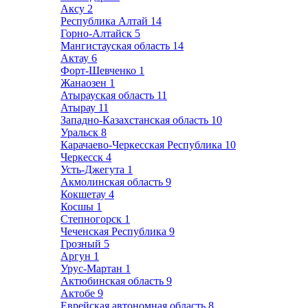
Аксу
2
Республика Алтай
14
Горно-Алтайск
5
Мангистауская область
14
Актау
6
Форт-Шевченко
1
Жанаозен
1
Атырауская область
11
Атырау
11
Западно-Казахстанская область
10
Уральск
8
Карачаево-Черкесская Республика
10
Черкесск
4
Усть-Джегута
1
Акмолинская область
9
Кокшетау
4
Косшы
1
Степногорск
1
Чеченская Республика
9
Грозный
5
Аргун
1
Урус-Мартан
1
Актюбинская область
9
Актобе
9
Еврейская автономная область
8