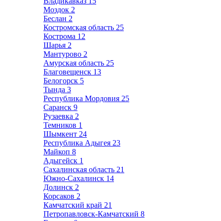
Владикавказ
15
Моздок
2
Беслан
2
Костромская область
25
Кострома
12
Шарья
2
Мантурово
2
Амурская область
25
Благовещенск
13
Белогорск
5
Тында
3
Республика Мордовия
25
Саранск
9
Рузаевка
2
Темников
1
Шымкент
24
Республика Адыгея
23
Майкоп
8
Адыгейск
1
Сахалинская область
21
Южно-Сахалинск
14
Долинск
2
Корсаков
2
Камчатский край
21
Петропавловск-Камчатский
8