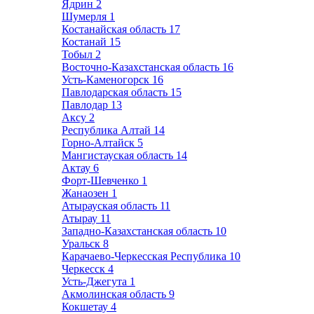
Ядрин
2
Шумерля
1
Костанайская область
17
Костанай
15
Тобыл
2
Восточно-Казахстанская область
16
Усть-Каменогорск
16
Павлодарская область
15
Павлодар
13
Аксу
2
Республика Алтай
14
Горно-Алтайск
5
Мангистауская область
14
Актау
6
Форт-Шевченко
1
Жанаозен
1
Атырауская область
11
Атырау
11
Западно-Казахстанская область
10
Уральск
8
Карачаево-Черкесская Республика
10
Черкесск
4
Усть-Джегута
1
Акмолинская область
9
Кокшетау
4