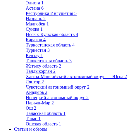
Элиста
1
Астана
6
Республика Ингушетия
5
Назрань
2
Малгобек
1
Сунжа
1
Иссык-Кульская область
4
Каракол
4
Туркестанская область
4
Туркестан
3
Кентау
1
Ташкентская область
3
Жетысу область
2
Талдыкорган
2
Ханты-Мансийский автономный округ — Югра
2
Лянтор
2
Чукотский автономный округ
2
Анадырь
2
Ненецкий автономный округ
2
Нарьян-Мар
2
Ош
2
Таласская область
1
Талас
1
Ошская область
1
Статьи и обзоры