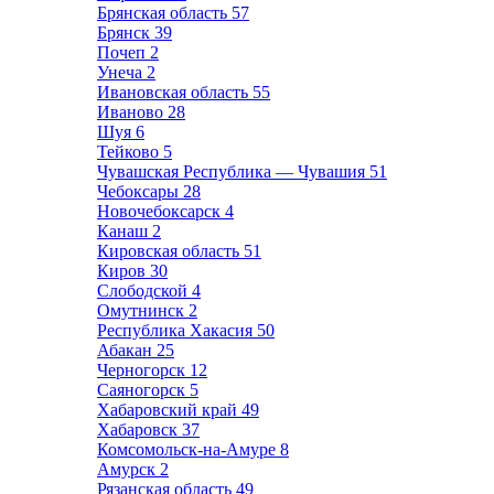
Брянская область
57
Брянск
39
Почеп
2
Унеча
2
Ивановская область
55
Иваново
28
Шуя
6
Тейково
5
Чувашская Республика — Чувашия
51
Чебоксары
28
Новочебоксарск
4
Канаш
2
Кировская область
51
Киров
30
Слободской
4
Омутнинск
2
Республика Хакасия
50
Абакан
25
Черногорск
12
Саяногорск
5
Хабаровский край
49
Хабаровск
37
Комсомольск-на-Амуре
8
Амурск
2
Рязанская область
49