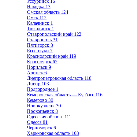
Уссурийск
16
Находка
13
Омская область
124
Омск
112
Калачинск
1
Тюкалинск
1
Ставропольский край
122
Ставрополь
31
Пятигорск
8
Ессентуки
7
Красноярский край
119
Красноярск
67
Норильск
9
Ачинск
6
Днепропетровская область
118
Днепр
103
Подгородное
1
Кемеровская область — Кузбасс
116
Кемерово
30
Новокузнецк
30
Прокопьевск
8
Одесская область
111
Одесса
81
Черноморск
6
Харьковская область
103