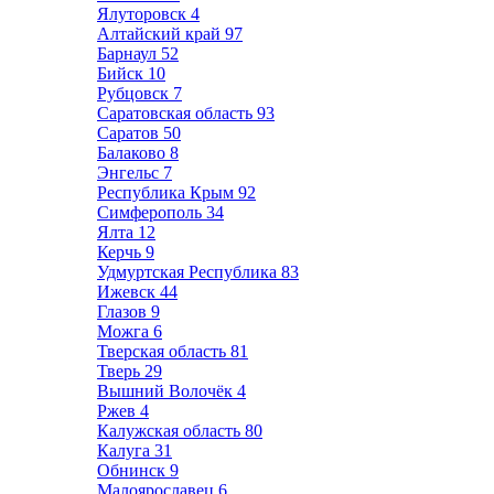
Ялуторовск
4
Алтайский край
97
Барнаул
52
Бийск
10
Рубцовск
7
Саратовская область
93
Саратов
50
Балаково
8
Энгельс
7
Республика Крым
92
Симферополь
34
Ялта
12
Керчь
9
Удмуртская Республика
83
Ижевск
44
Глазов
9
Можга
6
Тверская область
81
Тверь
29
Вышний Волочёк
4
Ржев
4
Калужская область
80
Калуга
31
Обнинск
9
Малоярославец
6