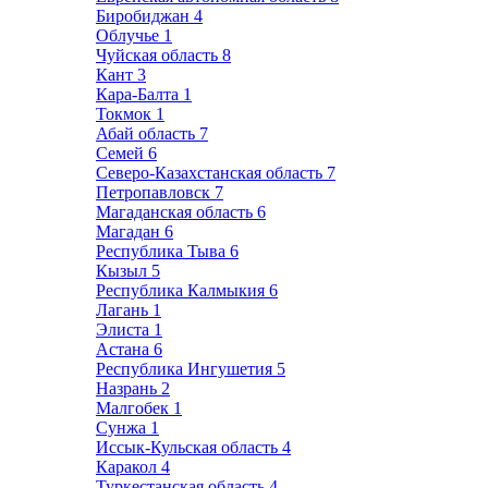
Биробиджан
4
Облучье
1
Чуйская область
8
Кант
3
Кара-Балта
1
Токмок
1
Абай область
7
Семей
6
Северо-Казахстанская область
7
Петропавловск
7
Магаданская область
6
Магадан
6
Республика Тыва
6
Кызыл
5
Республика Калмыкия
6
Лагань
1
Элиста
1
Астана
6
Республика Ингушетия
5
Назрань
2
Малгобек
1
Сунжа
1
Иссык-Кульская область
4
Каракол
4
Туркестанская область
4