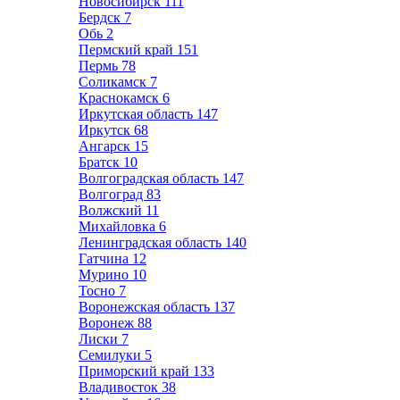
Новосибирск
111
Бердск
7
Обь
2
Пермский край
151
Пермь
78
Соликамск
7
Краснокамск
6
Иркутская область
147
Иркутск
68
Ангарск
15
Братск
10
Волгоградская область
147
Волгоград
83
Волжский
11
Михайловка
6
Ленинградская область
140
Гатчина
12
Мурино
10
Тосно
7
Воронежская область
137
Воронеж
88
Лиски
7
Семилуки
5
Приморский край
133
Владивосток
38