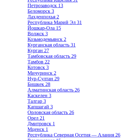
Петрозаводск
13
Беломорск
3
Лахденпохья
2
Республика Марий Эл
31
Йошкар-Ола
15
Волжск
3
Козьмодемьянск
2
Курганская область
31
Курган
27
Тамбовская область
29
Тамбов
22
Котовск
3
Мичуринск
2
Нур-Султан
29
Бишкек
28
Алматинская область
26
Каскелен
3
Талгар
3
Капшагай
3
Орловская область
26
Орел
21
Дмитровск
1
Мценск
1
Республика Северная Осетия — Алания
26