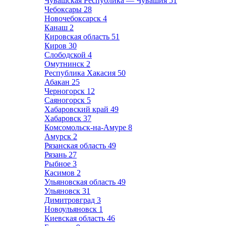
Чувашская Республика — Чувашия
51
Чебоксары
28
Новочебоксарск
4
Канаш
2
Кировская область
51
Киров
30
Слободской
4
Омутнинск
2
Республика Хакасия
50
Абакан
25
Черногорск
12
Саяногорск
5
Хабаровский край
49
Хабаровск
37
Комсомольск-на-Амуре
8
Амурск
2
Рязанская область
49
Рязань
27
Рыбное
3
Касимов
2
Ульяновская область
49
Ульяновск
31
Димитровград
3
Новоульяновск
1
Киевская область
46