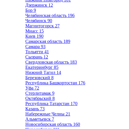
Дзержинск
12
Бор
9
Челябинская область
196
Челябинск
90
Магнитогорск
27
Миасс
15
Киев
190
Самарская область
189
Самара
93
Тольятти
41
Сызрань
12
Свердловская область
183
Екатеринбург
85
Нижний Тагил
14
Березовский
8
Республика Башкортостан
176
Уфа
72
Стерлитамак
9
Октябрьский
8
Республика Татарстан
170
Казань
73
Набережные Челны
21
Альметьевск
7
Новосибирская область
160