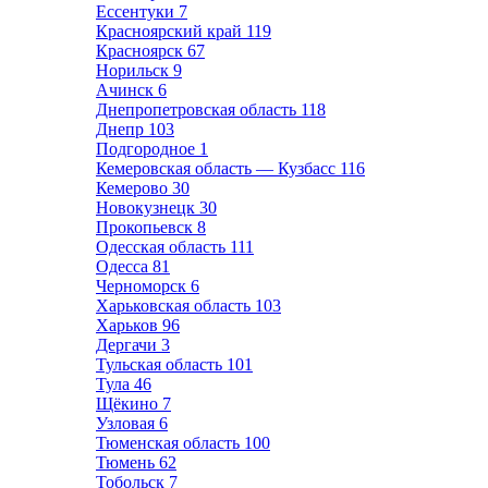
Ессентуки
7
Красноярский край
119
Красноярск
67
Норильск
9
Ачинск
6
Днепропетровская область
118
Днепр
103
Подгородное
1
Кемеровская область — Кузбасс
116
Кемерово
30
Новокузнецк
30
Прокопьевск
8
Одесская область
111
Одесса
81
Черноморск
6
Харьковская область
103
Харьков
96
Дергачи
3
Тульская область
101
Тула
46
Щёкино
7
Узловая
6
Тюменская область
100
Тюмень
62
Тобольск
7