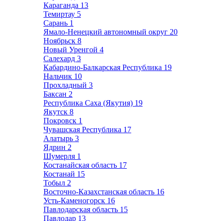
Караганда
13
Темиртау
5
Сарань
1
Ямало-Ненецкий автономный округ
20
Ноябрьск
8
Новый Уренгой
4
Салехард
3
Кабардино-Балкарская Республика
19
Нальчик
10
Прохладный
3
Баксан
2
Республика Саха (Якутия)
19
Якутск
8
Покровск
1
Чувашская Республика
17
Алатырь
3
Ядрин
2
Шумерля
1
Костанайская область
17
Костанай
15
Тобыл
2
Восточно-Казахстанская область
16
Усть-Каменогорск
16
Павлодарская область
15
Павлодар
13