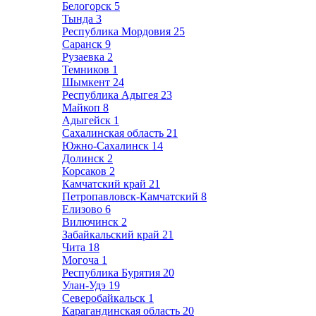
Белогорск
5
Тында
3
Республика Мордовия
25
Саранск
9
Рузаевка
2
Темников
1
Шымкент
24
Республика Адыгея
23
Майкоп
8
Адыгейск
1
Сахалинская область
21
Южно-Сахалинск
14
Долинск
2
Корсаков
2
Камчатский край
21
Петропавловск-Камчатский
8
Елизово
6
Вилючинск
2
Забайкальский край
21
Чита
18
Могоча
1
Республика Бурятия
20
Улан-Удэ
19
Северобайкальск
1
Карагандинская область
20