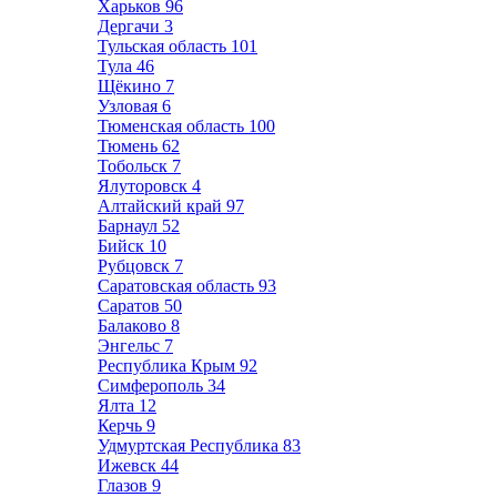
Харьков
96
Дергачи
3
Тульская область
101
Тула
46
Щёкино
7
Узловая
6
Тюменская область
100
Тюмень
62
Тобольск
7
Ялуторовск
4
Алтайский край
97
Барнаул
52
Бийск
10
Рубцовск
7
Саратовская область
93
Саратов
50
Балаково
8
Энгельс
7
Республика Крым
92
Симферополь
34
Ялта
12
Керчь
9
Удмуртская Республика
83
Ижевск
44
Глазов
9