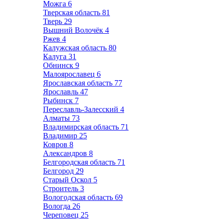
Можга
6
Тверская область
81
Тверь
29
Вышний Волочёк
4
Ржев
4
Калужская область
80
Калуга
31
Обнинск
9
Малоярославец
6
Ярославская область
77
Ярославль
47
Рыбинск
7
Переславль-Залесский
4
Алматы
73
Владимирская область
71
Владимир
25
Ковров
8
Александров
8
Белгородская область
71
Белгород
29
Старый Оскол
5
Строитель
3
Вологодская область
69
Вологда
26
Череповец
25