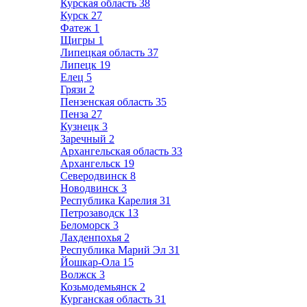
Курская область
38
Курск
27
Фатеж
1
Щигры
1
Липецкая область
37
Липецк
19
Елец
5
Грязи
2
Пензенская область
35
Пенза
27
Кузнецк
3
Заречный
2
Архангельская область
33
Архангельск
19
Северодвинск
8
Новодвинск
3
Республика Карелия
31
Петрозаводск
13
Беломорск
3
Лахденпохья
2
Республика Марий Эл
31
Йошкар-Ола
15
Волжск
3
Козьмодемьянск
2
Курганская область
31