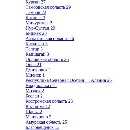
Курган
27
Тамбовская область
29
Тамбов
22
Котовск
3
Мичуринск
2
Нур-Султан
29
Бишкек
28
Алматинская область
26
Каскелен
3
Талгар
3
Капшагай
3
Орловская область
26
Орел
21
Дмитровск
1
Мценск
1
Республика Северная Осетия — Алания
26
Владикавказ
15
Моздок
2
Беслан
2
Костромская область
25
Кострома
12
Шарья
2
Мантурово
2
Амурская область
25
Благовещенск
13