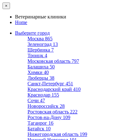
×
Ветеринарные клиники
Home
Выберите город
Москва
865
Зеленоград
13
Щербинка
7
Троицк
4
Московская область
797
Балашиха
50
Химки
40
Люберцы
38
Санкт-Петербург
451
Краснодарский край
410
Краснодар
155
Сочи
47
Новороссийск
28
Ростовская область
222
Ростов-на-Дону
109
Таганрог
16
Батайск
10
Нижегородская область
199
Нижний Новгород
101