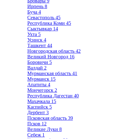
Бровары
9
Ирпень
8
Буча
4
Севастополь
45
Республика Коми
45
Сыктывкар
14
Ухта
5
Усинск
4
Ташкент
44
Новгородская область
42
Великий Новгород
16
Боровичи
5
Валдай
2
Мурманская область
41
Мурманск
15
Апатиты
4
Мончегорск
2
Республика Дагестан
40
Махачкала
15
Каспийск
5
Дербент
3
Псковская область
39
Псков
12
Великие Луки
8
Себеж
1