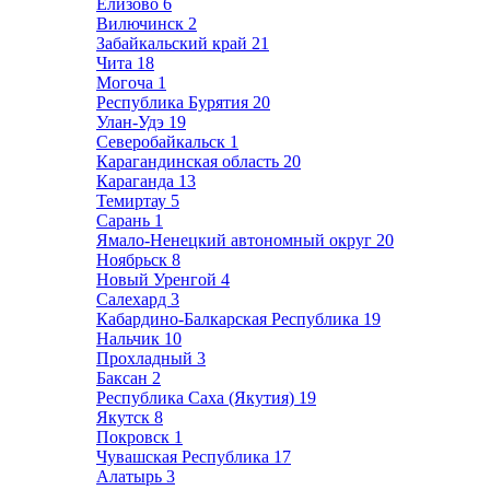
Елизово
6
Вилючинск
2
Забайкальский край
21
Чита
18
Могоча
1
Республика Бурятия
20
Улан-Удэ
19
Северобайкальск
1
Карагандинская область
20
Караганда
13
Темиртау
5
Сарань
1
Ямало-Ненецкий автономный округ
20
Ноябрьск
8
Новый Уренгой
4
Салехард
3
Кабардино-Балкарская Республика
19
Нальчик
10
Прохладный
3
Баксан
2
Республика Саха (Якутия)
19
Якутск
8
Покровск
1
Чувашская Республика
17
Алатырь
3