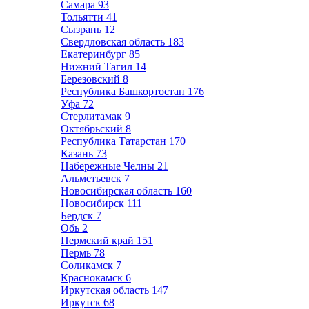
Самара
93
Тольятти
41
Сызрань
12
Свердловская область
183
Екатеринбург
85
Нижний Тагил
14
Березовский
8
Республика Башкортостан
176
Уфа
72
Стерлитамак
9
Октябрьский
8
Республика Татарстан
170
Казань
73
Набережные Челны
21
Альметьевск
7
Новосибирская область
160
Новосибирск
111
Бердск
7
Обь
2
Пермский край
151
Пермь
78
Соликамск
7
Краснокамск
6
Иркутская область
147
Иркутск
68