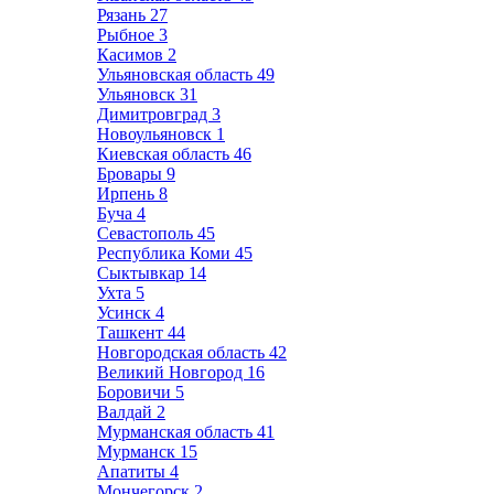
Рязань
27
Рыбное
3
Касимов
2
Ульяновская область
49
Ульяновск
31
Димитровград
3
Новоульяновск
1
Киевская область
46
Бровары
9
Ирпень
8
Буча
4
Севастополь
45
Республика Коми
45
Сыктывкар
14
Ухта
5
Усинск
4
Ташкент
44
Новгородская область
42
Великий Новгород
16
Боровичи
5
Валдай
2
Мурманская область
41
Мурманск
15
Апатиты
4
Мончегорск
2