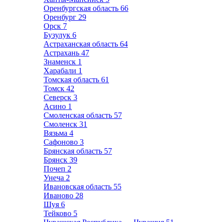
Оренбургская область
66
Оренбург
29
Орск
7
Бузулук
6
Астраханская область
64
Астрахань
47
Знаменск
1
Харабали
1
Томская область
61
Томск
42
Северск
3
Асино
1
Смоленская область
57
Смоленск
31
Вязьма
4
Сафоново
3
Брянская область
57
Брянск
39
Почеп
2
Унеча
2
Ивановская область
55
Иваново
28
Шуя
6
Тейково
5