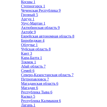
Косшы
1
Степногорск
1
Чеченская Республика
9
Грозный
5
Аргун
1
Урус-Мартан
1
Актюбинская область
9
Актобе
9
Еврейская автономная область
8
Биробиджан
4
Облучье
1
Чуйская область
8
Кант
3
Кара-Балта
1
Токмок
1
Абай область
7
Семей
6
Северо-Казахстанская область
7
Петропавловск
7
Магаданская область
6
Магадан
6
Республика Тыва
6
Кызыл
5
Республика Калмыкия
6
Лагань
1