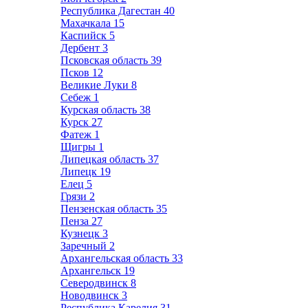
Республика Дагестан
40
Махачкала
15
Каспийск
5
Дербент
3
Псковская область
39
Псков
12
Великие Луки
8
Себеж
1
Курская область
38
Курск
27
Фатеж
1
Щигры
1
Липецкая область
37
Липецк
19
Елец
5
Грязи
2
Пензенская область
35
Пенза
27
Кузнецк
3
Заречный
2
Архангельская область
33
Архангельск
19
Северодвинск
8
Новодвинск
3
Республика Карелия
31