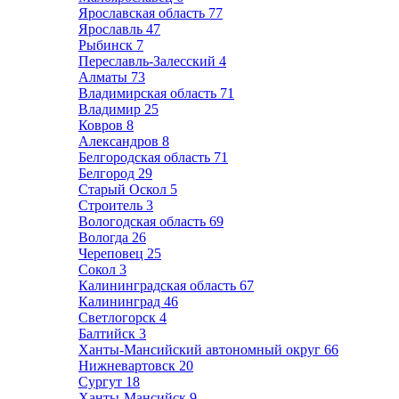
Ярославская область
77
Ярославль
47
Рыбинск
7
Переславль-Залесский
4
Алматы
73
Владимирская область
71
Владимир
25
Ковров
8
Александров
8
Белгородская область
71
Белгород
29
Старый Оскол
5
Строитель
3
Вологодская область
69
Вологда
26
Череповец
25
Сокол
3
Калининградская область
67
Калининград
46
Светлогорск
4
Балтийск
3
Ханты-Мансийский автономный округ
66
Нижневартовск
20
Сургут
18
Ханты-Мансийск
9