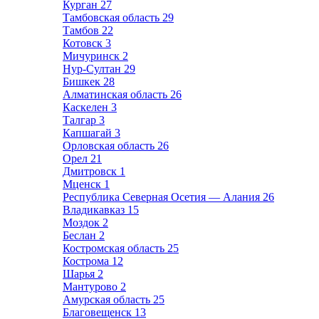
Курган
27
Тамбовская область
29
Тамбов
22
Котовск
3
Мичуринск
2
Нур-Султан
29
Бишкек
28
Алматинская область
26
Каскелен
3
Талгар
3
Капшагай
3
Орловская область
26
Орел
21
Дмитровск
1
Мценск
1
Республика Северная Осетия — Алания
26
Владикавказ
15
Моздок
2
Беслан
2
Костромская область
25
Кострома
12
Шарья
2
Мантурово
2
Амурская область
25
Благовещенск
13