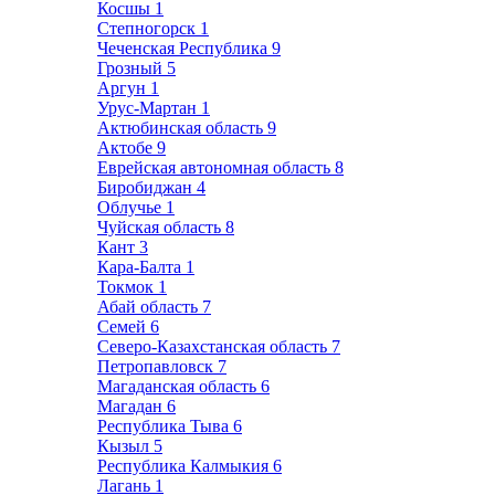
Косшы
1
Степногорск
1
Чеченская Республика
9
Грозный
5
Аргун
1
Урус-Мартан
1
Актюбинская область
9
Актобе
9
Еврейская автономная область
8
Биробиджан
4
Облучье
1
Чуйская область
8
Кант
3
Кара-Балта
1
Токмок
1
Абай область
7
Семей
6
Северо-Казахстанская область
7
Петропавловск
7
Магаданская область
6
Магадан
6
Республика Тыва
6
Кызыл
5
Республика Калмыкия
6
Лагань
1