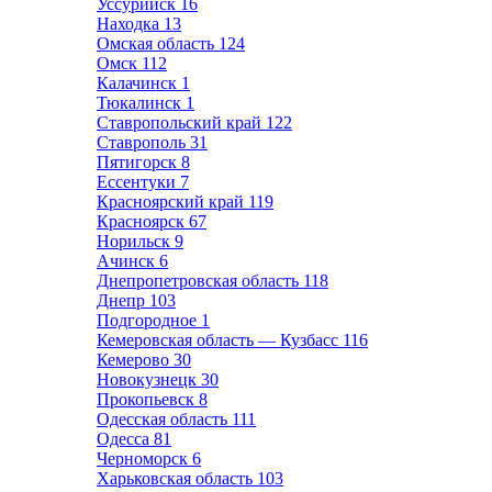
Уссурийск
16
Находка
13
Омская область
124
Омск
112
Калачинск
1
Тюкалинск
1
Ставропольский край
122
Ставрополь
31
Пятигорск
8
Ессентуки
7
Красноярский край
119
Красноярск
67
Норильск
9
Ачинск
6
Днепропетровская область
118
Днепр
103
Подгородное
1
Кемеровская область — Кузбасс
116
Кемерово
30
Новокузнецк
30
Прокопьевск
8
Одесская область
111
Одесса
81
Черноморск
6
Харьковская область
103