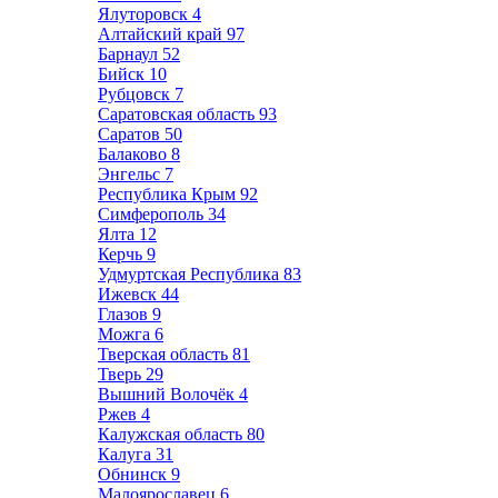
Ялуторовск
4
Алтайский край
97
Барнаул
52
Бийск
10
Рубцовск
7
Саратовская область
93
Саратов
50
Балаково
8
Энгельс
7
Республика Крым
92
Симферополь
34
Ялта
12
Керчь
9
Удмуртская Республика
83
Ижевск
44
Глазов
9
Можга
6
Тверская область
81
Тверь
29
Вышний Волочёк
4
Ржев
4
Калужская область
80
Калуга
31
Обнинск
9
Малоярославец
6