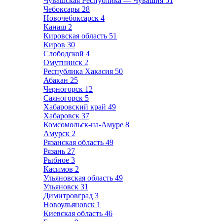
Чувашская Республика — Чувашия
51
Чебоксары
28
Новочебоксарск
4
Канаш
2
Кировская область
51
Киров
30
Слободской
4
Омутнинск
2
Республика Хакасия
50
Абакан
25
Черногорск
12
Саяногорск
5
Хабаровский край
49
Хабаровск
37
Комсомольск-на-Амуре
8
Амурск
2
Рязанская область
49
Рязань
27
Рыбное
3
Касимов
2
Ульяновская область
49
Ульяновск
31
Димитровград
3
Новоульяновск
1
Киевская область
46