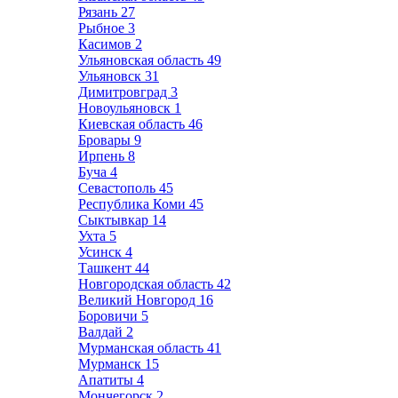
Рязань
27
Рыбное
3
Касимов
2
Ульяновская область
49
Ульяновск
31
Димитровград
3
Новоульяновск
1
Киевская область
46
Бровары
9
Ирпень
8
Буча
4
Севастополь
45
Республика Коми
45
Сыктывкар
14
Ухта
5
Усинск
4
Ташкент
44
Новгородская область
42
Великий Новгород
16
Боровичи
5
Валдай
2
Мурманская область
41
Мурманск
15
Апатиты
4
Мончегорск
2