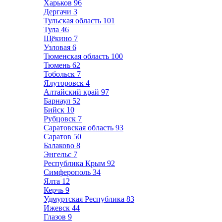
Харьков
96
Дергачи
3
Тульская область
101
Тула
46
Щёкино
7
Узловая
6
Тюменская область
100
Тюмень
62
Тобольск
7
Ялуторовск
4
Алтайский край
97
Барнаул
52
Бийск
10
Рубцовск
7
Саратовская область
93
Саратов
50
Балаково
8
Энгельс
7
Республика Крым
92
Симферополь
34
Ялта
12
Керчь
9
Удмуртская Республика
83
Ижевск
44
Глазов
9