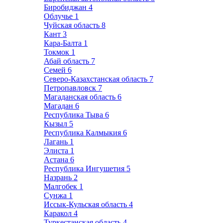
Биробиджан
4
Облучье
1
Чуйская область
8
Кант
3
Кара-Балта
1
Токмок
1
Абай область
7
Семей
6
Северо-Казахстанская область
7
Петропавловск
7
Магаданская область
6
Магадан
6
Республика Тыва
6
Кызыл
5
Республика Калмыкия
6
Лагань
1
Элиста
1
Астана
6
Республика Ингушетия
5
Назрань
2
Малгобек
1
Сунжа
1
Иссык-Кульская область
4
Каракол
4
Туркестанская область
4