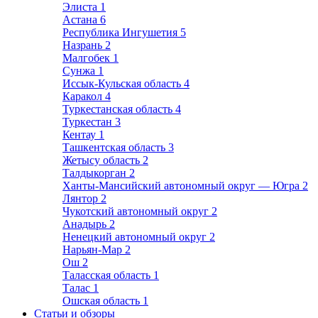
Элиста
1
Астана
6
Республика Ингушетия
5
Назрань
2
Малгобек
1
Сунжа
1
Иссык-Кульская область
4
Каракол
4
Туркестанская область
4
Туркестан
3
Кентау
1
Ташкентская область
3
Жетысу область
2
Талдыкорган
2
Ханты-Мансийский автономный округ — Югра
2
Лянтор
2
Чукотский автономный округ
2
Анадырь
2
Ненецкий автономный округ
2
Нарьян-Мар
2
Ош
2
Таласская область
1
Талас
1
Ошская область
1
Статьи и обзоры