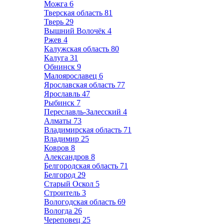
Можга
6
Тверская область
81
Тверь
29
Вышний Волочёк
4
Ржев
4
Калужская область
80
Калуга
31
Обнинск
9
Малоярославец
6
Ярославская область
77
Ярославль
47
Рыбинск
7
Переславль-Залесский
4
Алматы
73
Владимирская область
71
Владимир
25
Ковров
8
Александров
8
Белгородская область
71
Белгород
29
Старый Оскол
5
Строитель
3
Вологодская область
69
Вологда
26
Череповец
25