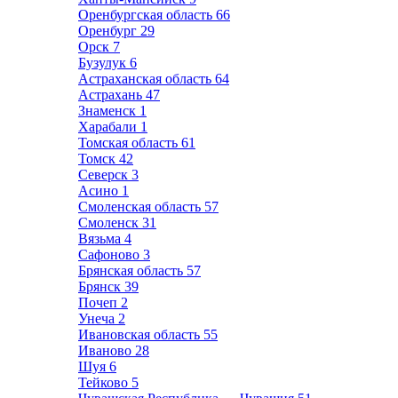
Оренбургская область
66
Оренбург
29
Орск
7
Бузулук
6
Астраханская область
64
Астрахань
47
Знаменск
1
Харабали
1
Томская область
61
Томск
42
Северск
3
Асино
1
Смоленская область
57
Смоленск
31
Вязьма
4
Сафоново
3
Брянская область
57
Брянск
39
Почеп
2
Унеча
2
Ивановская область
55
Иваново
28
Шуя
6
Тейково
5