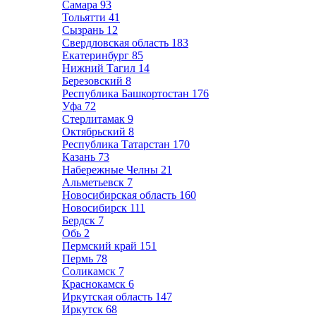
Самара
93
Тольятти
41
Сызрань
12
Свердловская область
183
Екатеринбург
85
Нижний Тагил
14
Березовский
8
Республика Башкортостан
176
Уфа
72
Стерлитамак
9
Октябрьский
8
Республика Татарстан
170
Казань
73
Набережные Челны
21
Альметьевск
7
Новосибирская область
160
Новосибирск
111
Бердск
7
Обь
2
Пермский край
151
Пермь
78
Соликамск
7
Краснокамск
6
Иркутская область
147
Иркутск
68