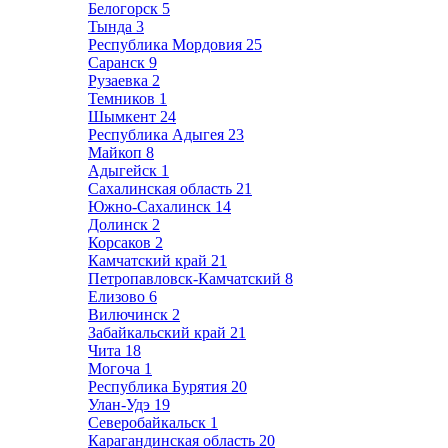
Белогорск
5
Тында
3
Республика Мордовия
25
Саранск
9
Рузаевка
2
Темников
1
Шымкент
24
Республика Адыгея
23
Майкоп
8
Адыгейск
1
Сахалинская область
21
Южно-Сахалинск
14
Долинск
2
Корсаков
2
Камчатский край
21
Петропавловск-Камчатский
8
Елизово
6
Вилючинск
2
Забайкальский край
21
Чита
18
Могоча
1
Республика Бурятия
20
Улан-Удэ
19
Северобайкальск
1
Карагандинская область
20