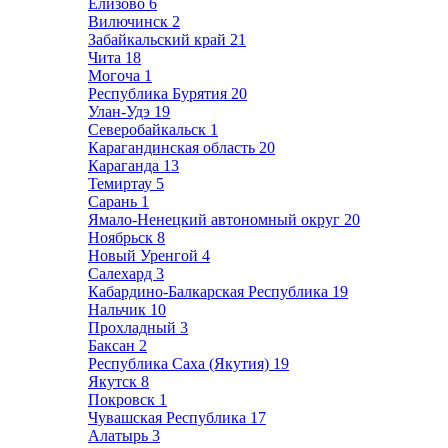
Елизово
6
Вилючинск
2
Забайкальский край
21
Чита
18
Могоча
1
Республика Бурятия
20
Улан-Удэ
19
Северобайкальск
1
Карагандинская область
20
Караганда
13
Темиртау
5
Сарань
1
Ямало-Ненецкий автономный округ
20
Ноябрьск
8
Новый Уренгой
4
Салехард
3
Кабардино-Балкарская Республика
19
Нальчик
10
Прохладный
3
Баксан
2
Республика Саха (Якутия)
19
Якутск
8
Покровск
1
Чувашская Республика
17
Алатырь
3