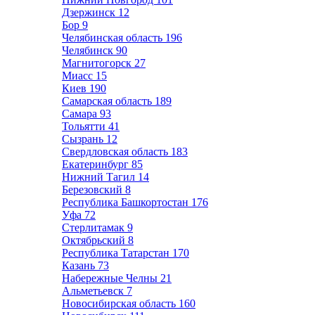
Дзержинск
12
Бор
9
Челябинская область
196
Челябинск
90
Магнитогорск
27
Миасс
15
Киев
190
Самарская область
189
Самара
93
Тольятти
41
Сызрань
12
Свердловская область
183
Екатеринбург
85
Нижний Тагил
14
Березовский
8
Республика Башкортостан
176
Уфа
72
Стерлитамак
9
Октябрьский
8
Республика Татарстан
170
Казань
73
Набережные Челны
21
Альметьевск
7
Новосибирская область
160