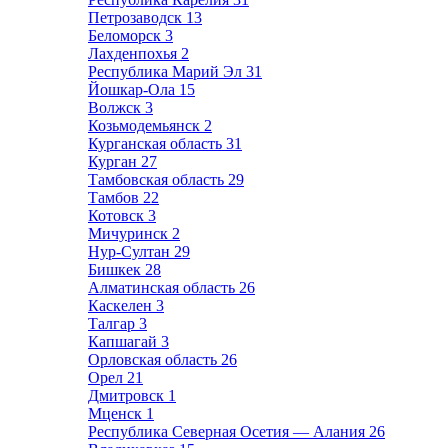
Петрозаводск
13
Беломорск
3
Лахденпохья
2
Республика Марий Эл
31
Йошкар-Ола
15
Волжск
3
Козьмодемьянск
2
Курганская область
31
Курган
27
Тамбовская область
29
Тамбов
22
Котовск
3
Мичуринск
2
Нур-Султан
29
Бишкек
28
Алматинская область
26
Каскелен
3
Талгар
3
Капшагай
3
Орловская область
26
Орел
21
Дмитровск
1
Мценск
1
Республика Северная Осетия — Алания
26