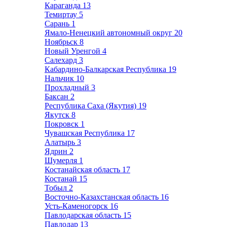
Караганда
13
Темиртау
5
Сарань
1
Ямало-Ненецкий автономный округ
20
Ноябрьск
8
Новый Уренгой
4
Салехард
3
Кабардино-Балкарская Республика
19
Нальчик
10
Прохладный
3
Баксан
2
Республика Саха (Якутия)
19
Якутск
8
Покровск
1
Чувашская Республика
17
Алатырь
3
Ядрин
2
Шумерля
1
Костанайская область
17
Костанай
15
Тобыл
2
Восточно-Казахстанская область
16
Усть-Каменогорск
16
Павлодарская область
15
Павлодар
13