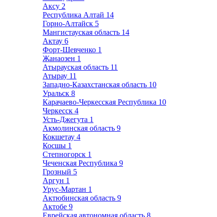
Аксу
2
Республика Алтай
14
Горно-Алтайск
5
Мангистауская область
14
Актау
6
Форт-Шевченко
1
Жанаозен
1
Атырауская область
11
Атырау
11
Западно-Казахстанская область
10
Уральск
8
Карачаево-Черкесская Республика
10
Черкесск
4
Усть-Джегута
1
Акмолинская область
9
Кокшетау
4
Косшы
1
Степногорск
1
Чеченская Республика
9
Грозный
5
Аргун
1
Урус-Мартан
1
Актюбинская область
9
Актобе
9
Еврейская автономная область
8