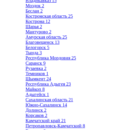
Владикавказ
15
Моздок
2
Беслан
2
Костромская область
25
Кострома
12
Шарья
2
Мантурово
2
Амурская область
25
Благовещенск
13
Белогорск
5
Тында
3
Республика Мордовия
25
Саранск
9
Рузаевка
2
Темников
1
Шымкент
24
Республика Адыгея
23
Майкоп
8
Адыгейск
1
Сахалинская область
21
Южно-Сахалинск
14
Долинск
2
Корсаков
2
Камчатский край
21
Петропавловск-Камчатский
8