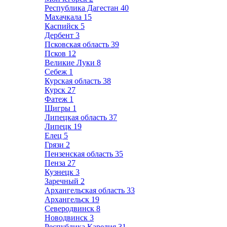
Республика Дагестан
40
Махачкала
15
Каспийск
5
Дербент
3
Псковская область
39
Псков
12
Великие Луки
8
Себеж
1
Курская область
38
Курск
27
Фатеж
1
Щигры
1
Липецкая область
37
Липецк
19
Елец
5
Грязи
2
Пензенская область
35
Пенза
27
Кузнецк
3
Заречный
2
Архангельская область
33
Архангельск
19
Северодвинск
8
Новодвинск
3
Республика Карелия
31