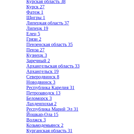
Курская область
38
Курск
27
Фатеж
1
Щигры
1
Липецкая область
37
Липецк
19
Елец
5
Грязи
2
Пензенская область
35
Пенза
27
Кузнецк
3
Заречный
2
Архангельская область
33
Архангельск
19
Северодвинск
8
Новодвинск
3
Республика Карелия
31
Петрозаводск
13
Беломорск
3
Лахденпохья
2
Республика Марий Эл
31
Йошкар-Ола
15
Волжск
3
Козьмодемьянск
2
Курганская область
31