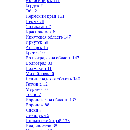
Новосибирск
111
Бердск
7
Обь
2
Пермский край
151
Пермь
78
Соликамск
7
Краснокамск
6
Иркутская область
147
Иркутск
68
Ангарск
15
Братск
10
Волгоградская область
147
Волгоград
83
Волжский
11
Михайловка
6
Ленинградская область
140
Гатчина
12
Мурино
10
Тосно
7
Воронежская область
137
Воронеж
88
Лиски
7
Семилуки
5
Приморский край
133
Владивосток
38