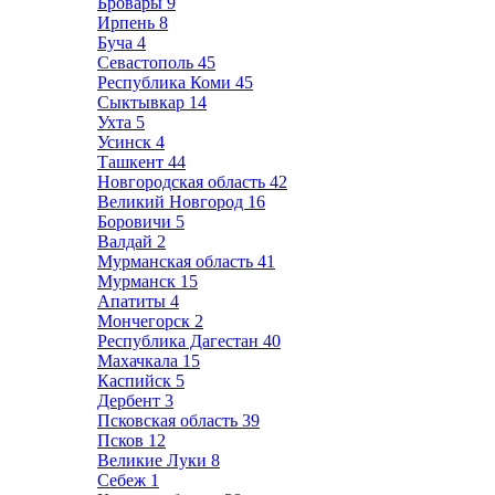
Бровары
9
Ирпень
8
Буча
4
Севастополь
45
Республика Коми
45
Сыктывкар
14
Ухта
5
Усинск
4
Ташкент
44
Новгородская область
42
Великий Новгород
16
Боровичи
5
Валдай
2
Мурманская область
41
Мурманск
15
Апатиты
4
Мончегорск
2
Республика Дагестан
40
Махачкала
15
Каспийск
5
Дербент
3
Псковская область
39
Псков
12
Великие Луки
8
Себеж
1