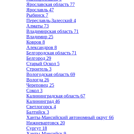
Ярославская область
77
Ярославль
47
Рыбинск
7
Переславль-Залесский
4
Алматы
73
Владимирская область
71
Владимир
25
Ковров
8
Александров
8
Белгородская область
71
Белгород
29
Старый Оскол
5
Строитель
3
Вологодская область
69
Вологда
26
Череповец
25
Сокол
3
Калининградская область
67
Калининград
46
Светлогорск
4
Балтийск
3
Ханты-Мансийский автономный округ
66
Нижневартовск
20
Сургут
18
Ханты-Мансийск
9