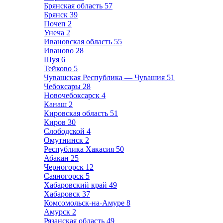
Брянская область
57
Брянск
39
Почеп
2
Унеча
2
Ивановская область
55
Иваново
28
Шуя
6
Тейково
5
Чувашская Республика — Чувашия
51
Чебоксары
28
Новочебоксарск
4
Канаш
2
Кировская область
51
Киров
30
Слободской
4
Омутнинск
2
Республика Хакасия
50
Абакан
25
Черногорск
12
Саяногорск
5
Хабаровский край
49
Хабаровск
37
Комсомольск-на-Амуре
8
Амурск
2
Рязанская область
49