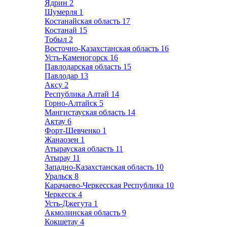
Ядрин
2
Шумерля
1
Костанайская область
17
Костанай
15
Тобыл
2
Восточно-Казахстанская область
16
Усть-Каменогорск
16
Павлодарская область
15
Павлодар
13
Аксу
2
Республика Алтай
14
Горно-Алтайск
5
Мангистауская область
14
Актау
6
Форт-Шевченко
1
Жанаозен
1
Атырауская область
11
Атырау
11
Западно-Казахстанская область
10
Уральск
8
Карачаево-Черкесская Республика
10
Черкесск
4
Усть-Джегута
1
Акмолинская область
9
Кокшетау
4