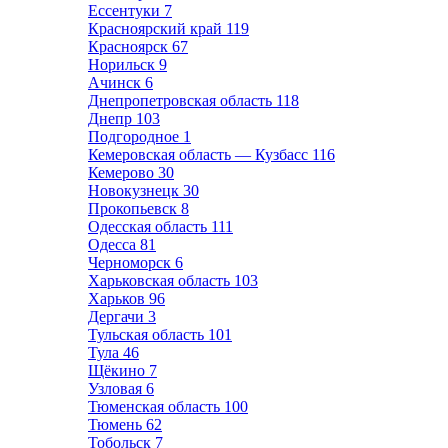
Ессентуки
7
Красноярский край
119
Красноярск
67
Норильск
9
Ачинск
6
Днепропетровская область
118
Днепр
103
Подгородное
1
Кемеровская область — Кузбасс
116
Кемерово
30
Новокузнецк
30
Прокопьевск
8
Одесская область
111
Одесса
81
Черноморск
6
Харьковская область
103
Харьков
96
Дергачи
3
Тульская область
101
Тула
46
Щёкино
7
Узловая
6
Тюменская область
100
Тюмень
62
Тобольск
7