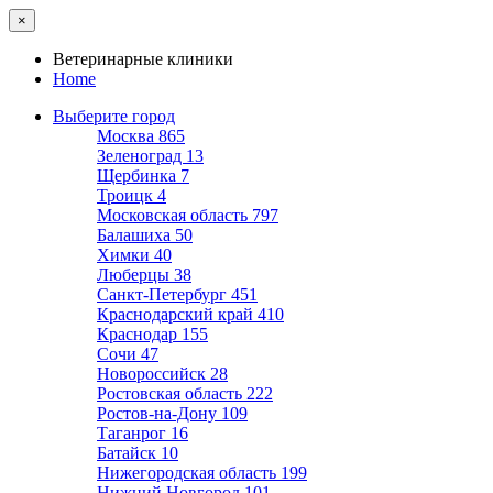
×
Ветеринарные клиники
Home
Выберите город
Москва
865
Зеленоград
13
Щербинка
7
Троицк
4
Московская область
797
Балашиха
50
Химки
40
Люберцы
38
Санкт-Петербург
451
Краснодарский край
410
Краснодар
155
Сочи
47
Новороссийск
28
Ростовская область
222
Ростов-на-Дону
109
Таганрог
16
Батайск
10
Нижегородская область
199
Нижний Новгород
101