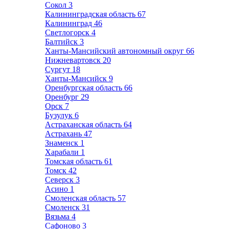
Сокол
3
Калининградская область
67
Калининград
46
Светлогорск
4
Балтийск
3
Ханты-Мансийский автономный округ
66
Нижневартовск
20
Сургут
18
Ханты-Мансийск
9
Оренбургская область
66
Оренбург
29
Орск
7
Бузулук
6
Астраханская область
64
Астрахань
47
Знаменск
1
Харабали
1
Томская область
61
Томск
42
Северск
3
Асино
1
Смоленская область
57
Смоленск
31
Вязьма
4
Сафоново
3