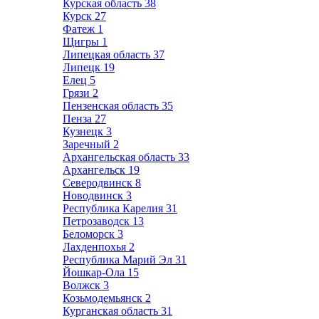
Курская область
38
Курск
27
Фатеж
1
Щигры
1
Липецкая область
37
Липецк
19
Елец
5
Грязи
2
Пензенская область
35
Пенза
27
Кузнецк
3
Заречный
2
Архангельская область
33
Архангельск
19
Северодвинск
8
Новодвинск
3
Республика Карелия
31
Петрозаводск
13
Беломорск
3
Лахденпохья
2
Республика Марий Эл
31
Йошкар-Ола
15
Волжск
3
Козьмодемьянск
2
Курганская область
31