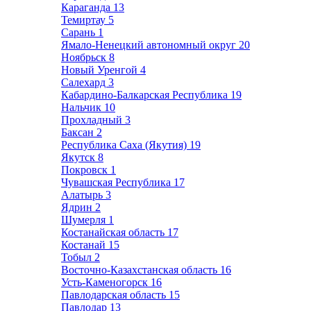
Караганда
13
Темиртау
5
Сарань
1
Ямало-Ненецкий автономный округ
20
Ноябрьск
8
Новый Уренгой
4
Салехард
3
Кабардино-Балкарская Республика
19
Нальчик
10
Прохладный
3
Баксан
2
Республика Саха (Якутия)
19
Якутск
8
Покровск
1
Чувашская Республика
17
Алатырь
3
Ядрин
2
Шумерля
1
Костанайская область
17
Костанай
15
Тобыл
2
Восточно-Казахстанская область
16
Усть-Каменогорск
16
Павлодарская область
15
Павлодар
13