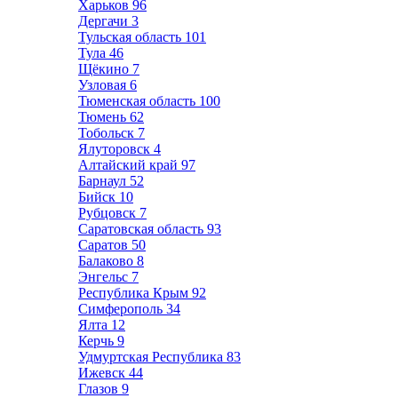
Харьков
96
Дергачи
3
Тульская область
101
Тула
46
Щёкино
7
Узловая
6
Тюменская область
100
Тюмень
62
Тобольск
7
Ялуторовск
4
Алтайский край
97
Барнаул
52
Бийск
10
Рубцовск
7
Саратовская область
93
Саратов
50
Балаково
8
Энгельс
7
Республика Крым
92
Симферополь
34
Ялта
12
Керчь
9
Удмуртская Республика
83
Ижевск
44
Глазов
9