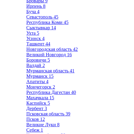
Бровары
9
Ирпень
8
Буча
4
Севастополь
45
Республика Коми
45
Сыктывкар
14
Ухта
5
Усинск
4
Ташкент
44
Новгородская область
42
Великий Новгород
16
Боровичи
5
Валдай
2
Мурманская область
41
Мурманск
15
Апатиты
4
Мончегорск
2
Республика Дагестан
40
Махачкала
15
Каспийск
5
Дербент
3
Псковская область
39
Псков
12
Великие Луки
8
Себеж
1