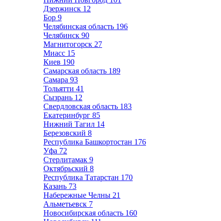
Дзержинск
12
Бор
9
Челябинская область
196
Челябинск
90
Магнитогорск
27
Миасс
15
Киев
190
Самарская область
189
Самара
93
Тольятти
41
Сызрань
12
Свердловская область
183
Екатеринбург
85
Нижний Тагил
14
Березовский
8
Республика Башкортостан
176
Уфа
72
Стерлитамак
9
Октябрьский
8
Республика Татарстан
170
Казань
73
Набережные Челны
21
Альметьевск
7
Новосибирская область
160