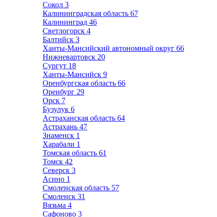
Сокол
3
Калининградская область
67
Калининград
46
Светлогорск
4
Балтийск
3
Ханты-Мансийский автономный округ
66
Нижневартовск
20
Сургут
18
Ханты-Мансийск
9
Оренбургская область
66
Оренбург
29
Орск
7
Бузулук
6
Астраханская область
64
Астрахань
47
Знаменск
1
Харабали
1
Томская область
61
Томск
42
Северск
3
Асино
1
Смоленская область
57
Смоленск
31
Вязьма
4
Сафоново
3