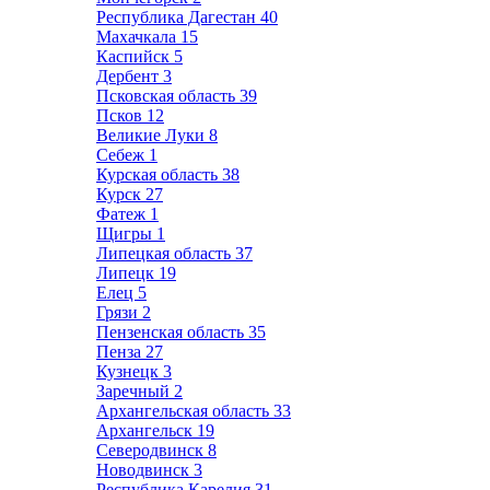
Республика Дагестан
40
Махачкала
15
Каспийск
5
Дербент
3
Псковская область
39
Псков
12
Великие Луки
8
Себеж
1
Курская область
38
Курск
27
Фатеж
1
Щигры
1
Липецкая область
37
Липецк
19
Елец
5
Грязи
2
Пензенская область
35
Пенза
27
Кузнецк
3
Заречный
2
Архангельская область
33
Архангельск
19
Северодвинск
8
Новодвинск
3
Республика Карелия
31