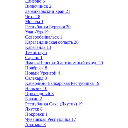
Елизово
6
Вилючинск
2
Забайкальский край
21
Чита
18
Могоча
1
Республика Бурятия
20
Улан-Удэ
19
Северобайкальск
1
Карагандинская область
20
Караганда
13
Темиртау
5
Сарань
1
Ямало-Ненецкий автономный округ
20
Ноябрьск
8
Новый Уренгой
4
Салехард
3
Кабардино-Балкарская Республика
19
Нальчик
10
Прохладный
3
Баксан
2
Республика Саха (Якутия)
19
Якутск
8
Покровск
1
Чувашская Республика
17
Алатырь
3