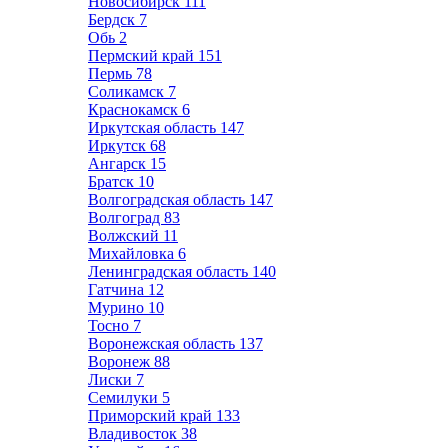
Новосибирск
111
Бердск
7
Обь
2
Пермский край
151
Пермь
78
Соликамск
7
Краснокамск
6
Иркутская область
147
Иркутск
68
Ангарск
15
Братск
10
Волгоградская область
147
Волгоград
83
Волжский
11
Михайловка
6
Ленинградская область
140
Гатчина
12
Мурино
10
Тосно
7
Воронежская область
137
Воронеж
88
Лиски
7
Семилуки
5
Приморский край
133
Владивосток
38