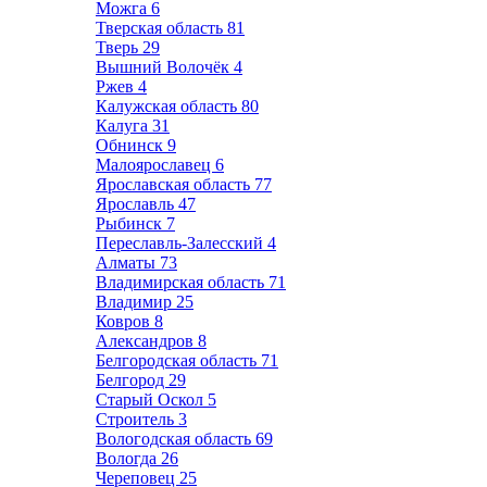
Можга
6
Тверская область
81
Тверь
29
Вышний Волочёк
4
Ржев
4
Калужская область
80
Калуга
31
Обнинск
9
Малоярославец
6
Ярославская область
77
Ярославль
47
Рыбинск
7
Переславль-Залесский
4
Алматы
73
Владимирская область
71
Владимир
25
Ковров
8
Александров
8
Белгородская область
71
Белгород
29
Старый Оскол
5
Строитель
3
Вологодская область
69
Вологда
26
Череповец
25