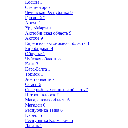
Косшы
1
Степногорск
1
Чеченская Республика
9
Грозный
5
Аргун
1
Урус-Мартан
1
Актюбинская область
9
Актобе
9
Еврейская автономная область
8
Биробиджан
4
Облучье
1
Чуйская область
8
Кант
3
Кара-Балта
1
Токмок
1
Абай область
7
Семей
6
Северо-Казахстанская область
7
Петропавловск
7
Магаданская область
6
Магадан
6
Республика Тыва
6
Кызыл
5
Республика Калмыкия
6
Лагань
1