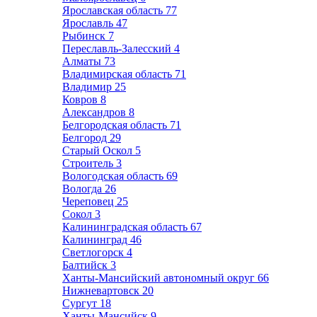
Ярославская область
77
Ярославль
47
Рыбинск
7
Переславль-Залесский
4
Алматы
73
Владимирская область
71
Владимир
25
Ковров
8
Александров
8
Белгородская область
71
Белгород
29
Старый Оскол
5
Строитель
3
Вологодская область
69
Вологда
26
Череповец
25
Сокол
3
Калининградская область
67
Калининград
46
Светлогорск
4
Балтийск
3
Ханты-Мансийский автономный округ
66
Нижневартовск
20
Сургут
18
Ханты-Мансийск
9