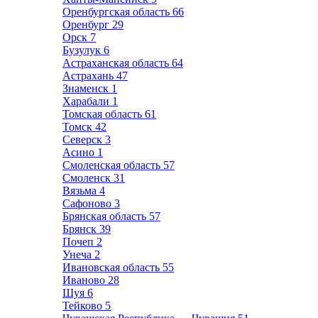
Оренбургская область
66
Оренбург
29
Орск
7
Бузулук
6
Астраханская область
64
Астрахань
47
Знаменск
1
Харабали
1
Томская область
61
Томск
42
Северск
3
Асино
1
Смоленская область
57
Смоленск
31
Вязьма
4
Сафоново
3
Брянская область
57
Брянск
39
Почеп
2
Унеча
2
Ивановская область
55
Иваново
28
Шуя
6
Тейково
5