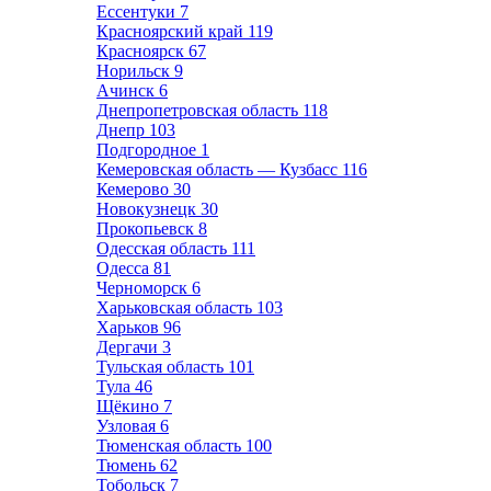
Ессентуки
7
Красноярский край
119
Красноярск
67
Норильск
9
Ачинск
6
Днепропетровская область
118
Днепр
103
Подгородное
1
Кемеровская область — Кузбасс
116
Кемерово
30
Новокузнецк
30
Прокопьевск
8
Одесская область
111
Одесса
81
Черноморск
6
Харьковская область
103
Харьков
96
Дергачи
3
Тульская область
101
Тула
46
Щёкино
7
Узловая
6
Тюменская область
100
Тюмень
62
Тобольск
7