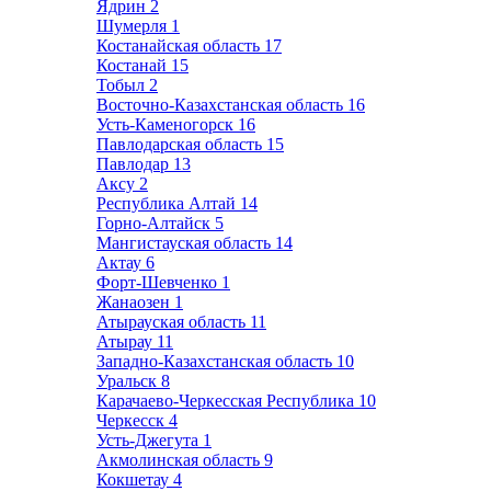
Ядрин
2
Шумерля
1
Костанайская область
17
Костанай
15
Тобыл
2
Восточно-Казахстанская область
16
Усть-Каменогорск
16
Павлодарская область
15
Павлодар
13
Аксу
2
Республика Алтай
14
Горно-Алтайск
5
Мангистауская область
14
Актау
6
Форт-Шевченко
1
Жанаозен
1
Атырауская область
11
Атырау
11
Западно-Казахстанская область
10
Уральск
8
Карачаево-Черкесская Республика
10
Черкесск
4
Усть-Джегута
1
Акмолинская область
9
Кокшетау
4