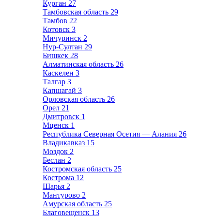
Курган
27
Тамбовская область
29
Тамбов
22
Котовск
3
Мичуринск
2
Нур-Султан
29
Бишкек
28
Алматинская область
26
Каскелен
3
Талгар
3
Капшагай
3
Орловская область
26
Орел
21
Дмитровск
1
Мценск
1
Республика Северная Осетия — Алания
26
Владикавказ
15
Моздок
2
Беслан
2
Костромская область
25
Кострома
12
Шарья
2
Мантурово
2
Амурская область
25
Благовещенск
13