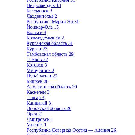
Петрозаводск
13
Беломорск
3
Лахденпохья
2
Республика Марий Эл
31
Йошкар-Ола
15
Волжск
3
Козьмодемьянск
2
Курганская область
31
Курган
27
Тамбовская область
29
Тамбов
22
Котовск
3
Мичуринск
2
Нур-Султан
29
Бишкек
28
Алматинская область
26
Каскелен
3
Талгар
3
Капшагай
3
Орловская область
26
Орел
21
Дмитровск
1
Мценск
1
Республика Северная Осетия — Алания
26