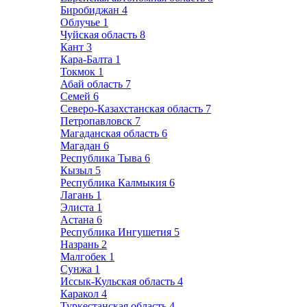
Биробиджан
4
Облучье
1
Чуйская область
8
Кант
3
Кара-Балта
1
Токмок
1
Абай область
7
Семей
6
Северо-Казахстанская область
7
Петропавловск
7
Магаданская область
6
Магадан
6
Республика Тыва
6
Кызыл
5
Республика Калмыкия
6
Лагань
1
Элиста
1
Астана
6
Республика Ингушетия
5
Назрань
2
Малгобек
1
Сунжа
1
Иссык-Кульская область
4
Каракол
4
Туркестанская область
4