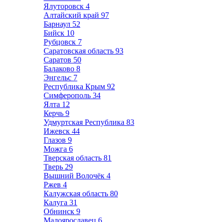
Ялуторовск
4
Алтайский край
97
Барнаул
52
Бийск
10
Рубцовск
7
Саратовская область
93
Саратов
50
Балаково
8
Энгельс
7
Республика Крым
92
Симферополь
34
Ялта
12
Керчь
9
Удмуртская Республика
83
Ижевск
44
Глазов
9
Можга
6
Тверская область
81
Тверь
29
Вышний Волочёк
4
Ржев
4
Калужская область
80
Калуга
31
Обнинск
9
Малоярославец
6