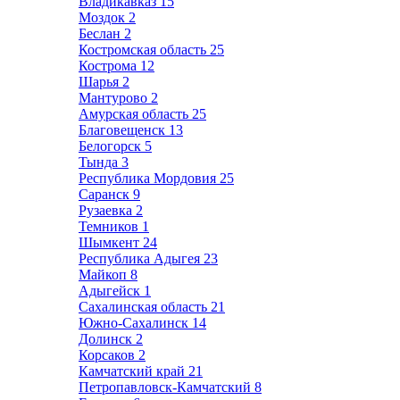
Владикавказ
15
Моздок
2
Беслан
2
Костромская область
25
Кострома
12
Шарья
2
Мантурово
2
Амурская область
25
Благовещенск
13
Белогорск
5
Тында
3
Республика Мордовия
25
Саранск
9
Рузаевка
2
Темников
1
Шымкент
24
Республика Адыгея
23
Майкоп
8
Адыгейск
1
Сахалинская область
21
Южно-Сахалинск
14
Долинск
2
Корсаков
2
Камчатский край
21
Петропавловск-Камчатский
8