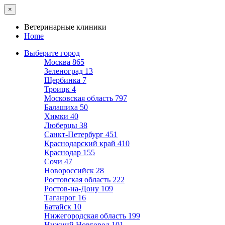
×
Ветеринарные клиники
Home
Выберите город
Москва
865
Зеленоград
13
Щербинка
7
Троицк
4
Московская область
797
Балашиха
50
Химки
40
Люберцы
38
Санкт-Петербург
451
Краснодарский край
410
Краснодар
155
Сочи
47
Новороссийск
28
Ростовская область
222
Ростов-на-Дону
109
Таганрог
16
Батайск
10
Нижегородская область
199
Нижний Новгород
101