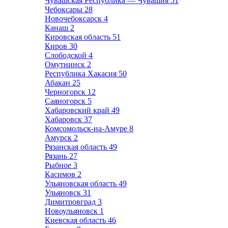
Чувашская Республика — Чувашия
51
Чебоксары
28
Новочебоксарск
4
Канаш
2
Кировская область
51
Киров
30
Слободской
4
Омутнинск
2
Республика Хакасия
50
Абакан
25
Черногорск
12
Саяногорск
5
Хабаровский край
49
Хабаровск
37
Комсомольск-на-Амуре
8
Амурск
2
Рязанская область
49
Рязань
27
Рыбное
3
Касимов
2
Ульяновская область
49
Ульяновск
31
Димитровград
3
Новоульяновск
1
Киевская область
46