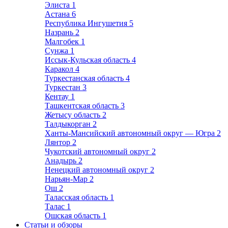
Элиста
1
Астана
6
Республика Ингушетия
5
Назрань
2
Малгобек
1
Сунжа
1
Иссык-Кульская область
4
Каракол
4
Туркестанская область
4
Туркестан
3
Кентау
1
Ташкентская область
3
Жетысу область
2
Талдыкорган
2
Ханты-Мансийский автономный округ — Югра
2
Лянтор
2
Чукотский автономный округ
2
Анадырь
2
Ненецкий автономный округ
2
Нарьян-Мар
2
Ош
2
Таласская область
1
Талас
1
Ошская область
1
Статьи и обзоры