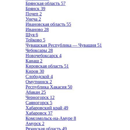
Брянская область
57
Брянск
39
Почеп
2
Унеча
2
Ивановская область
55
Иваново
28
Шуя
6
Тейково
5
Чувашская Республика — Чувашия
51
Чебоксары
28
Новочебоксарск
4
Канаш
2
Кировская область
51
Киров
30
Слободской
4
Омутнинск
2
Республика Хакасия
50
Абакан
25
Черногорск
12
Саяногорск
5
Хабаровский край
49
Хабаровск
37
Комсомольск-на-Амуре
8
Амурск
2
Рязанская область
49