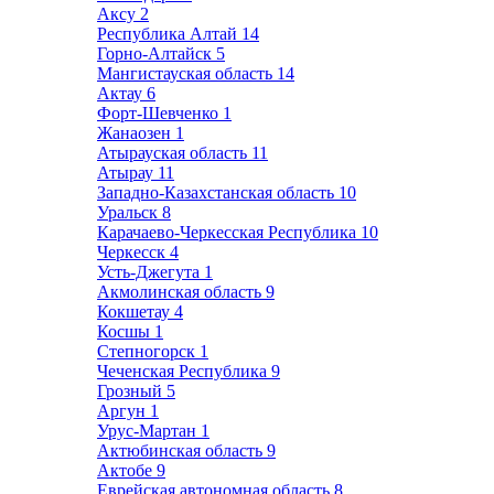
Аксу
2
Республика Алтай
14
Горно-Алтайск
5
Мангистауская область
14
Актау
6
Форт-Шевченко
1
Жанаозен
1
Атырауская область
11
Атырау
11
Западно-Казахстанская область
10
Уральск
8
Карачаево-Черкесская Республика
10
Черкесск
4
Усть-Джегута
1
Акмолинская область
9
Кокшетау
4
Косшы
1
Степногорск
1
Чеченская Республика
9
Грозный
5
Аргун
1
Урус-Мартан
1
Актюбинская область
9
Актобе
9
Еврейская автономная область
8