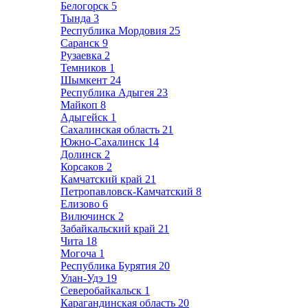
Белогорск
5
Тында
3
Республика Мордовия
25
Саранск
9
Рузаевка
2
Темников
1
Шымкент
24
Республика Адыгея
23
Майкоп
8
Адыгейск
1
Сахалинская область
21
Южно-Сахалинск
14
Долинск
2
Корсаков
2
Камчатский край
21
Петропавловск-Камчатский
8
Елизово
6
Вилючинск
2
Забайкальский край
21
Чита
18
Могоча
1
Республика Бурятия
20
Улан-Удэ
19
Северобайкальск
1
Карагандинская область
20