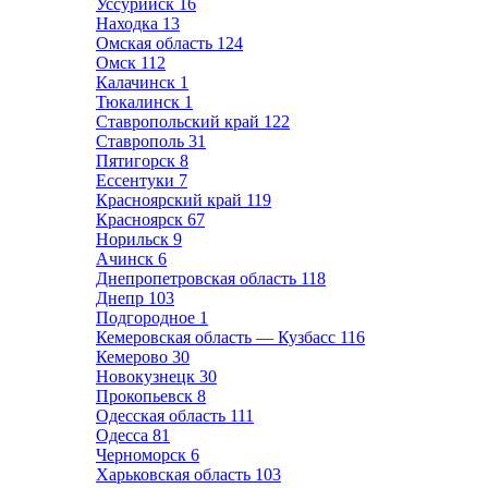
Уссурийск
16
Находка
13
Омская область
124
Омск
112
Калачинск
1
Тюкалинск
1
Ставропольский край
122
Ставрополь
31
Пятигорск
8
Ессентуки
7
Красноярский край
119
Красноярск
67
Норильск
9
Ачинск
6
Днепропетровская область
118
Днепр
103
Подгородное
1
Кемеровская область — Кузбасс
116
Кемерово
30
Новокузнецк
30
Прокопьевск
8
Одесская область
111
Одесса
81
Черноморск
6
Харьковская область
103