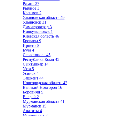
Рязань
27
Рыбное
3
Касимов
2
Ульяновская область
49
Ульяновск
31
Димитровград
3
Новоульяновск
1
Киевская область
46
Бровары
9
Ирпень
8
Буча
4
Севастополь
45
Республика Коми
45
Сыктывкар
14
Ухта
5
Усинск
4
Ташкент
44
Новгородская область
42
Великий Новгород
16
Боровичи
5
Валдай
2
Мурманская область
41
Мурманск
15
Апатиты
4
Мончегорск
2