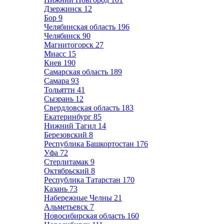
Дзержинск
12
Бор
9
Челябинская область
196
Челябинск
90
Магнитогорск
27
Миасс
15
Киев
190
Самарская область
189
Самара
93
Тольятти
41
Сызрань
12
Свердловская область
183
Екатеринбург
85
Нижний Тагил
14
Березовский
8
Республика Башкортостан
176
Уфа
72
Стерлитамак
9
Октябрьский
8
Республика Татарстан
170
Казань
73
Набережные Челны
21
Альметьевск
7
Новосибирская область
160