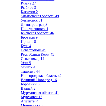
Рязань
27
Рыбное
3
Касимов
2
Ульяновская область
49
Ульяновск
31
Димитровград
3
Новоульяновск
1
Киевская область
46
Бровары
9
Ирпень
8
Буча
4
Севастополь
45
Республика Коми
45
Сыктывкар
14
Ухта
5
Усинск
4
Ташкент
44
Новгородская область
42
Великий Новгород
16
Боровичи
5
Валдай
2
Мурманская область
41
Мурманск
15
Апатиты
4
Мончегорск
2