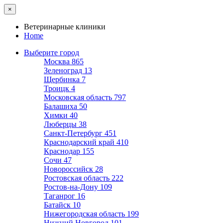
×
Ветеринарные клиники
Home
Выберите город
Москва
865
Зеленоград
13
Щербинка
7
Троицк
4
Московская область
797
Балашиха
50
Химки
40
Люберцы
38
Санкт-Петербург
451
Краснодарский край
410
Краснодар
155
Сочи
47
Новороссийск
28
Ростовская область
222
Ростов-на-Дону
109
Таганрог
16
Батайск
10
Нижегородская область
199
Нижний Новгород
101