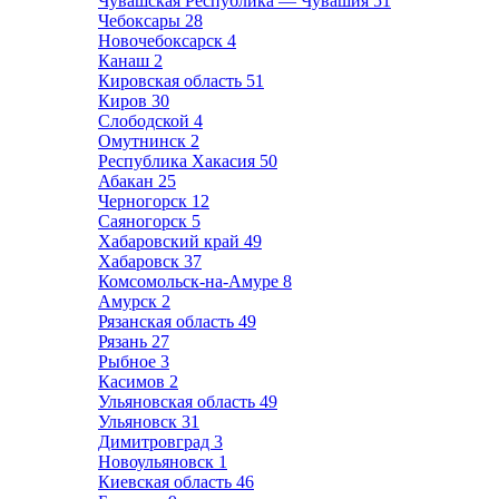
Чувашская Республика — Чувашия
51
Чебоксары
28
Новочебоксарск
4
Канаш
2
Кировская область
51
Киров
30
Слободской
4
Омутнинск
2
Республика Хакасия
50
Абакан
25
Черногорск
12
Саяногорск
5
Хабаровский край
49
Хабаровск
37
Комсомольск-на-Амуре
8
Амурск
2
Рязанская область
49
Рязань
27
Рыбное
3
Касимов
2
Ульяновская область
49
Ульяновск
31
Димитровград
3
Новоульяновск
1
Киевская область
46