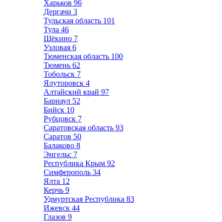
Харьков
96
Дергачи
3
Тульская область
101
Тула
46
Щёкино
7
Узловая
6
Тюменская область
100
Тюмень
62
Тобольск
7
Ялуторовск
4
Алтайский край
97
Барнаул
52
Бийск
10
Рубцовск
7
Саратовская область
93
Саратов
50
Балаково
8
Энгельс
7
Республика Крым
92
Симферополь
34
Ялта
12
Керчь
9
Удмуртская Республика
83
Ижевск
44
Глазов
9