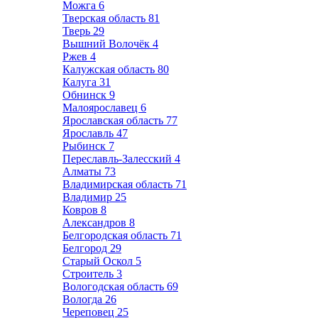
Можга
6
Тверская область
81
Тверь
29
Вышний Волочёк
4
Ржев
4
Калужская область
80
Калуга
31
Обнинск
9
Малоярославец
6
Ярославская область
77
Ярославль
47
Рыбинск
7
Переславль-Залесский
4
Алматы
73
Владимирская область
71
Владимир
25
Ковров
8
Александров
8
Белгородская область
71
Белгород
29
Старый Оскол
5
Строитель
3
Вологодская область
69
Вологда
26
Череповец
25