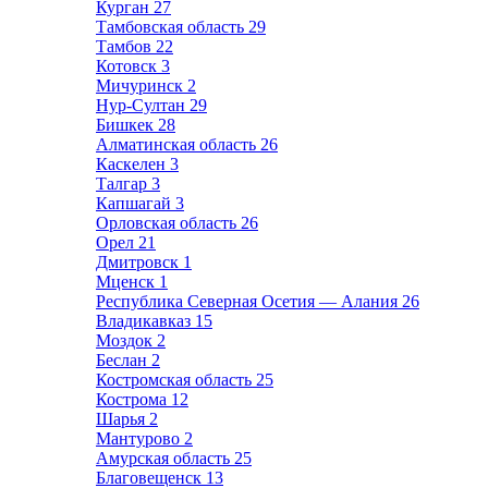
Курган
27
Тамбовская область
29
Тамбов
22
Котовск
3
Мичуринск
2
Нур-Султан
29
Бишкек
28
Алматинская область
26
Каскелен
3
Талгар
3
Капшагай
3
Орловская область
26
Орел
21
Дмитровск
1
Мценск
1
Республика Северная Осетия — Алания
26
Владикавказ
15
Моздок
2
Беслан
2
Костромская область
25
Кострома
12
Шарья
2
Мантурово
2
Амурская область
25
Благовещенск
13