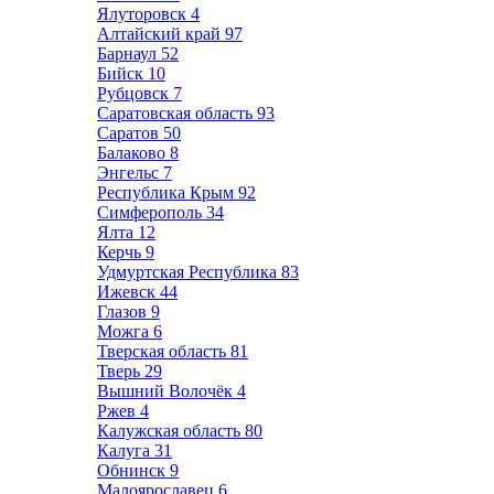
Ялуторовск
4
Алтайский край
97
Барнаул
52
Бийск
10
Рубцовск
7
Саратовская область
93
Саратов
50
Балаково
8
Энгельс
7
Республика Крым
92
Симферополь
34
Ялта
12
Керчь
9
Удмуртская Республика
83
Ижевск
44
Глазов
9
Можга
6
Тверская область
81
Тверь
29
Вышний Волочёк
4
Ржев
4
Калужская область
80
Калуга
31
Обнинск
9
Малоярославец
6