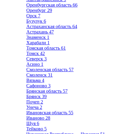
Оренбургская область
66
Оренбург
29
Орск
7
Бузулук
6
Астраханская область
64
Астрахань
47
Знаменск
1
Харабали
1
Томская область
61
Томск
42
Северск
3
Асино
1
Смоленская область
57
Смоленск
31
Вязьма
4
Сафоново
3
Брянская область
57
Брянск
39
Почеп
2
Унеча
2
Ивановская область
55
Иваново
28
Шуя
6
Тейково
5