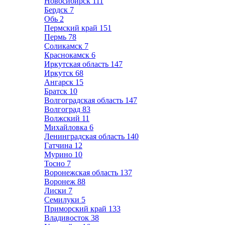
Новосибирск
111
Бердск
7
Обь
2
Пермский край
151
Пермь
78
Соликамск
7
Краснокамск
6
Иркутская область
147
Иркутск
68
Ангарск
15
Братск
10
Волгоградская область
147
Волгоград
83
Волжский
11
Михайловка
6
Ленинградская область
140
Гатчина
12
Мурино
10
Тосно
7
Воронежская область
137
Воронеж
88
Лиски
7
Семилуки
5
Приморский край
133
Владивосток
38