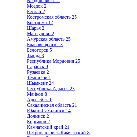
Владикавказ
15
Моздок
2
Беслан
2
Костромская область
25
Кострома
12
Шарья
2
Мантурово
2
Амурская область
25
Благовещенск
13
Белогорск
5
Тында
3
Республика Мордовия
25
Саранск
9
Рузаевка
2
Темников
1
Шымкент
24
Республика Адыгея
23
Майкоп
8
Адыгейск
1
Сахалинская область
21
Южно-Сахалинск
14
Долинск
2
Корсаков
2
Камчатский край
21
Петропавловск-Камчатский
8