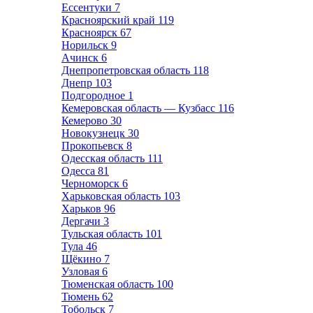
Ессентуки
7
Красноярский край
119
Красноярск
67
Норильск
9
Ачинск
6
Днепропетровская область
118
Днепр
103
Подгородное
1
Кемеровская область — Кузбасс
116
Кемерово
30
Новокузнецк
30
Прокопьевск
8
Одесская область
111
Одесса
81
Черноморск
6
Харьковская область
103
Харьков
96
Дергачи
3
Тульская область
101
Тула
46
Щёкино
7
Узловая
6
Тюменская область
100
Тюмень
62
Тобольск
7