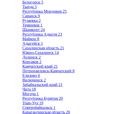
Белогорск
5
Тында
3
Республика Мордовия
25
Саранск
9
Рузаевка
2
Темников
1
Шымкент
24
Республика Адыгея
23
Майкоп
8
Адыгейск
1
Сахалинская область
21
Южно-Сахалинск
14
Долинск
2
Корсаков
2
Камчатский край
21
Петропавловск-Камчатский
8
Елизово
6
Вилючинск
2
Забайкальский край
21
Чита
18
Могоча
1
Республика Бурятия
20
Улан-Удэ
19
Северобайкальск
1
Карагандинская область
20