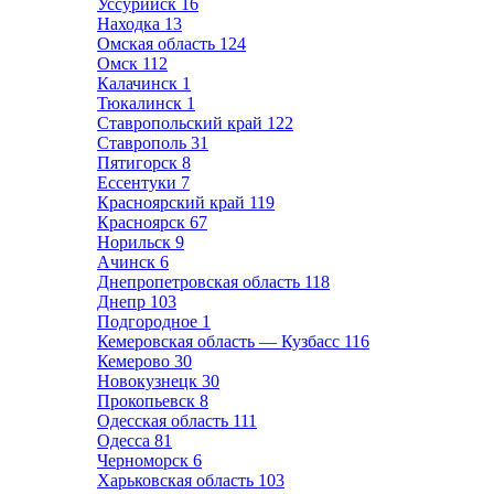
Уссурийск
16
Находка
13
Омская область
124
Омск
112
Калачинск
1
Тюкалинск
1
Ставропольский край
122
Ставрополь
31
Пятигорск
8
Ессентуки
7
Красноярский край
119
Красноярск
67
Норильск
9
Ачинск
6
Днепропетровская область
118
Днепр
103
Подгородное
1
Кемеровская область — Кузбасс
116
Кемерово
30
Новокузнецк
30
Прокопьевск
8
Одесская область
111
Одесса
81
Черноморск
6
Харьковская область
103