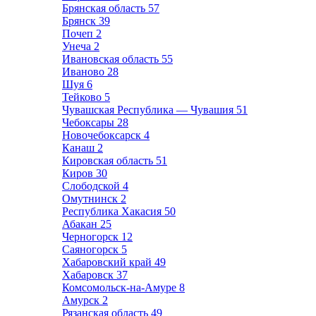
Брянская область
57
Брянск
39
Почеп
2
Унеча
2
Ивановская область
55
Иваново
28
Шуя
6
Тейково
5
Чувашская Республика — Чувашия
51
Чебоксары
28
Новочебоксарск
4
Канаш
2
Кировская область
51
Киров
30
Слободской
4
Омутнинск
2
Республика Хакасия
50
Абакан
25
Черногорск
12
Саяногорск
5
Хабаровский край
49
Хабаровск
37
Комсомольск-на-Амуре
8
Амурск
2
Рязанская область
49