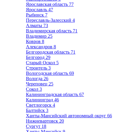
Ярославская область
77
Ярославль
47
Рыбинск
7
Переславль-Залесский
4
Алматы
73
Владимирская область
71
Владимир
25
Ковров
8
Александров
8
Белгородская область
71
Белгород
29
Старый Оскол
5
Строитель
3
Вологодская область
69
Вологда
26
Череповец
25
Сокол
3
Калининградская область
67
Калининград
46
Светлогорск
4
Балтийск
3
Ханты-Мансийский автономный округ
66
Нижневартовск
20
Сургут
18
Ханты-Мансийск
9