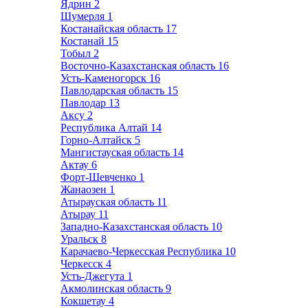
Ядрин
2
Шумерля
1
Костанайская область
17
Костанай
15
Тобыл
2
Восточно-Казахстанская область
16
Усть-Каменогорск
16
Павлодарская область
15
Павлодар
13
Аксу
2
Республика Алтай
14
Горно-Алтайск
5
Мангистауская область
14
Актау
6
Форт-Шевченко
1
Жанаозен
1
Атырауская область
11
Атырау
11
Западно-Казахстанская область
10
Уральск
8
Карачаево-Черкесская Республика
10
Черкесск
4
Усть-Джегута
1
Акмолинская область
9
Кокшетау
4