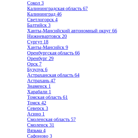
Сокол
3
Калининградская область
67
Калининград
46
Светлогорск
4
Балтийск
3
Ханты-Мансийский автономный округ
66
Нижневартовск
20
Сургут
18
Ханты-Мансийск
9
Оренбургская область
66
Оренбург
29
Орск
7
Бузулук
6
Астраханская область
64
Астрахань
47
Знаменск
1
Харабали
1
Томская область
61
Томск
42
Северск
3
Асино
1
Смоленская область
57
Смоленск
31
Вязьма
4
Сафоново
3