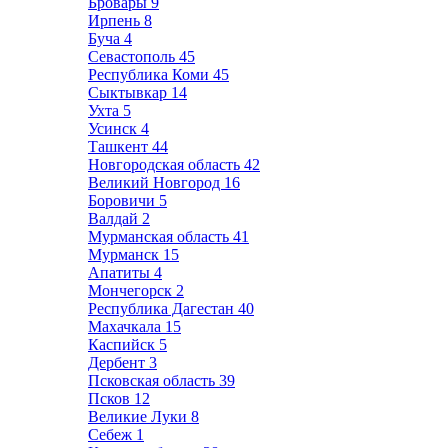
Бровары
9
Ирпень
8
Буча
4
Севастополь
45
Республика Коми
45
Сыктывкар
14
Ухта
5
Усинск
4
Ташкент
44
Новгородская область
42
Великий Новгород
16
Боровичи
5
Валдай
2
Мурманская область
41
Мурманск
15
Апатиты
4
Мончегорск
2
Республика Дагестан
40
Махачкала
15
Каспийск
5
Дербент
3
Псковская область
39
Псков
12
Великие Луки
8
Себеж
1