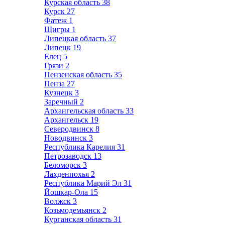
Курская область
38
Курск
27
Фатеж
1
Щигры
1
Липецкая область
37
Липецк
19
Елец
5
Грязи
2
Пензенская область
35
Пенза
27
Кузнецк
3
Заречный
2
Архангельская область
33
Архангельск
19
Северодвинск
8
Новодвинск
3
Республика Карелия
31
Петрозаводск
13
Беломорск
3
Лахденпохья
2
Республика Марий Эл
31
Йошкар-Ола
15
Волжск
3
Козьмодемьянск
2
Курганская область
31