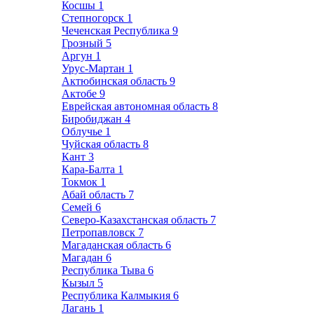
Косшы
1
Степногорск
1
Чеченская Республика
9
Грозный
5
Аргун
1
Урус-Мартан
1
Актюбинская область
9
Актобе
9
Еврейская автономная область
8
Биробиджан
4
Облучье
1
Чуйская область
8
Кант
3
Кара-Балта
1
Токмок
1
Абай область
7
Семей
6
Северо-Казахстанская область
7
Петропавловск
7
Магаданская область
6
Магадан
6
Республика Тыва
6
Кызыл
5
Республика Калмыкия
6
Лагань
1