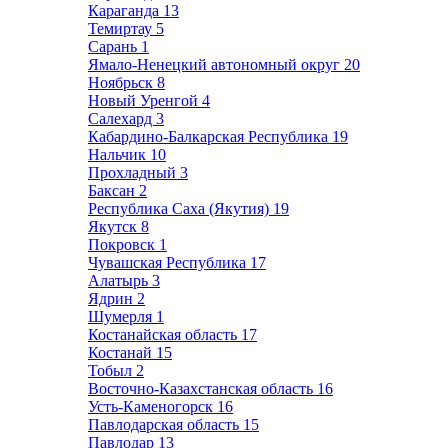
Караганда
13
Темиртау
5
Сарань
1
Ямало-Ненецкий автономный округ
20
Ноябрьск
8
Новый Уренгой
4
Салехард
3
Кабардино-Балкарская Республика
19
Нальчик
10
Прохладный
3
Баксан
2
Республика Саха (Якутия)
19
Якутск
8
Покровск
1
Чувашская Республика
17
Алатырь
3
Ядрин
2
Шумерля
1
Костанайская область
17
Костанай
15
Тобыл
2
Восточно-Казахстанская область
16
Усть-Каменогорск
16
Павлодарская область
15
Павлодар
13