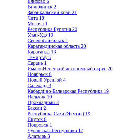
Елизово
6
Вилючинск
2
Забайкальский край
21
Чита
18
Могоча
1
Республика Бурятия
20
Улан-Удэ
19
Северобайкальск
1
Карагандинская область
20
Караганда
13
Темиртау
5
Сарань
1
Ямало-Ненецкий автономный округ
20
Ноябрьск
8
Новый Уренгой
4
Салехард
3
Кабардино-Балкарская Республика
19
Нальчик
10
Прохладный
3
Баксан
2
Республика Саха (Якутия)
19
Якутск
8
Покровск
1
Чувашская Республика
17
Алатырь
3