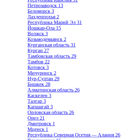
Петрозаводск
13
Беломорск
3
Лахденпохья
2
Республика Марий Эл
31
Йошкар-Ола
15
Волжск
3
Козьмодемьянск
2
Курганская область
31
Курган
27
Тамбовская область
29
Тамбов
22
Котовск
3
Мичуринск
2
Нур-Султан
29
Бишкек
28
Алматинская область
26
Каскелен
3
Талгар
3
Капшагай
3
Орловская область
26
Орел
21
Дмитровск
1
Мценск
1
Республика Северная Осетия — Алания
26