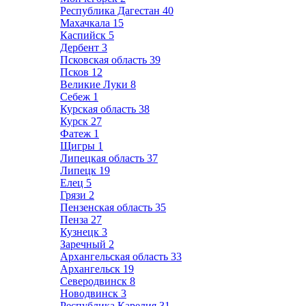
Республика Дагестан
40
Махачкала
15
Каспийск
5
Дербент
3
Псковская область
39
Псков
12
Великие Луки
8
Себеж
1
Курская область
38
Курск
27
Фатеж
1
Щигры
1
Липецкая область
37
Липецк
19
Елец
5
Грязи
2
Пензенская область
35
Пенза
27
Кузнецк
3
Заречный
2
Архангельская область
33
Архангельск
19
Северодвинск
8
Новодвинск
3
Республика Карелия
31