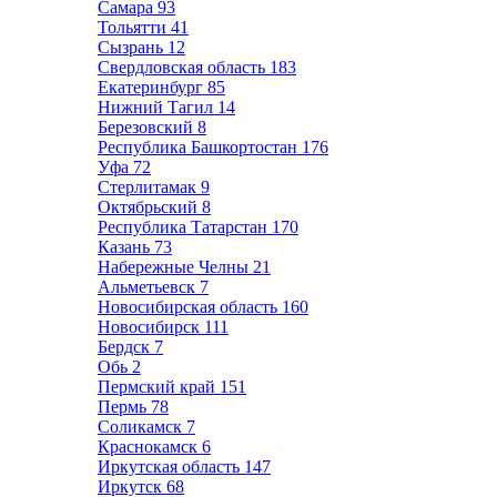
Самара
93
Тольятти
41
Сызрань
12
Свердловская область
183
Екатеринбург
85
Нижний Тагил
14
Березовский
8
Республика Башкортостан
176
Уфа
72
Стерлитамак
9
Октябрьский
8
Республика Татарстан
170
Казань
73
Набережные Челны
21
Альметьевск
7
Новосибирская область
160
Новосибирск
111
Бердск
7
Обь
2
Пермский край
151
Пермь
78
Соликамск
7
Краснокамск
6
Иркутская область
147
Иркутск
68