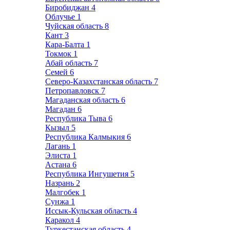
Биробиджан
4
Облучье
1
Чуйская область
8
Кант
3
Кара-Балта
1
Токмок
1
Абай область
7
Семей
6
Северо-Казахстанская область
7
Петропавловск
7
Магаданская область
6
Магадан
6
Республика Тыва
6
Кызыл
5
Республика Калмыкия
6
Лагань
1
Элиста
1
Астана
6
Республика Ингушетия
5
Назрань
2
Малгобек
1
Сунжа
1
Иссык-Кульская область
4
Каракол
4
Туркестанская область
4