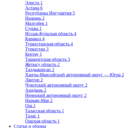
Элиста
1
Астана
6
Республика Ингушетия
5
Назрань
2
Малгобек
1
Сунжа
1
Иссык-Кульская область
4
Каракол
4
Туркестанская область
4
Туркестан
3
Кентау
1
Ташкентская область
3
Жетысу область
2
Талдыкорган
2
Ханты-Мансийский автономный округ — Югра
2
Лянтор
2
Чукотский автономный округ
2
Анадырь
2
Ненецкий автономный округ
2
Нарьян-Мар
2
Ош
2
Таласская область
1
Талас
1
Ошская область
1
Статьи и обзоры