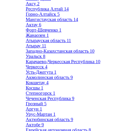
Аксу
2
Республика Алтай
14
Горно-Алтайск
5
Мангистауская область
14
Актау
6
Форт-Шевченко
1
Жанаозен
1
Атырауская область
11
Атырау
11
Западно-Казахстанская область
10
Уральск
8
Карачаево-Черкесская Республика
10
Черкесск
4
Усть-Джегута
1
Акмолинская область
9
Кокшетау
4
Косшы
1
Степногорск
1
Чеченская Республика
9
Грозный
5
Аргун
1
Урус-Мартан
1
Актюбинская область
9
Актобе
9
Еврейская автономная область
8