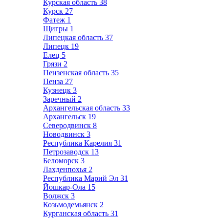
Курская область
38
Курск
27
Фатеж
1
Щигры
1
Липецкая область
37
Липецк
19
Елец
5
Грязи
2
Пензенская область
35
Пенза
27
Кузнецк
3
Заречный
2
Архангельская область
33
Архангельск
19
Северодвинск
8
Новодвинск
3
Республика Карелия
31
Петрозаводск
13
Беломорск
3
Лахденпохья
2
Республика Марий Эл
31
Йошкар-Ола
15
Волжск
3
Козьмодемьянск
2
Курганская область
31