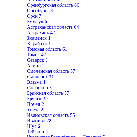
Оренбургская область
66
Оренбург
29
Орск
7
Бузулук
6
Астраханская область
64
Астрахань
47
Знаменск
1
Харабали
1
Томская область
61
Томск
42
Северск
3
Асино
1
Смоленская область
57
Смоленск
31
Вязьма
4
Сафоново
3
Брянская область
57
Брянск
39
Почеп
2
Унеча
2
Ивановская область
55
Иваново
28
Шуя
6
Тейково
5