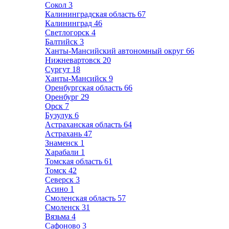
Сокол
3
Калининградская область
67
Калининград
46
Светлогорск
4
Балтийск
3
Ханты-Мансийский автономный округ
66
Нижневартовск
20
Сургут
18
Ханты-Мансийск
9
Оренбургская область
66
Оренбург
29
Орск
7
Бузулук
6
Астраханская область
64
Астрахань
47
Знаменск
1
Харабали
1
Томская область
61
Томск
42
Северск
3
Асино
1
Смоленская область
57
Смоленск
31
Вязьма
4
Сафоново
3