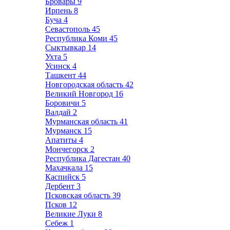
Бровары
9
Ирпень
8
Буча
4
Севастополь
45
Республика Коми
45
Сыктывкар
14
Ухта
5
Усинск
4
Ташкент
44
Новгородская область
42
Великий Новгород
16
Боровичи
5
Валдай
2
Мурманская область
41
Мурманск
15
Апатиты
4
Мончегорск
2
Республика Дагестан
40
Махачкала
15
Каспийск
5
Дербент
3
Псковская область
39
Псков
12
Великие Луки
8
Себеж
1