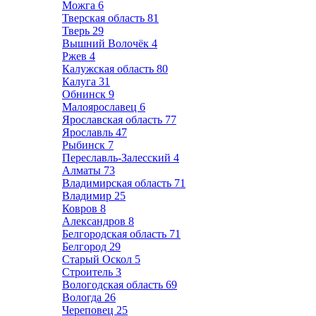
Можга
6
Тверская область
81
Тверь
29
Вышний Волочёк
4
Ржев
4
Калужская область
80
Калуга
31
Обнинск
9
Малоярославец
6
Ярославская область
77
Ярославль
47
Рыбинск
7
Переславль-Залесский
4
Алматы
73
Владимирская область
71
Владимир
25
Ковров
8
Александров
8
Белгородская область
71
Белгород
29
Старый Оскол
5
Строитель
3
Вологодская область
69
Вологда
26
Череповец
25