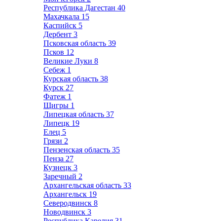
Республика Дагестан
40
Махачкала
15
Каспийск
5
Дербент
3
Псковская область
39
Псков
12
Великие Луки
8
Себеж
1
Курская область
38
Курск
27
Фатеж
1
Щигры
1
Липецкая область
37
Липецк
19
Елец
5
Грязи
2
Пензенская область
35
Пенза
27
Кузнецк
3
Заречный
2
Архангельская область
33
Архангельск
19
Северодвинск
8
Новодвинск
3
Республика Карелия
31