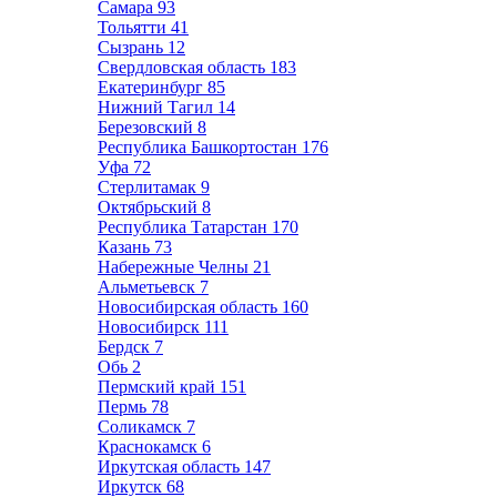
Самара
93
Тольятти
41
Сызрань
12
Свердловская область
183
Екатеринбург
85
Нижний Тагил
14
Березовский
8
Республика Башкортостан
176
Уфа
72
Стерлитамак
9
Октябрьский
8
Республика Татарстан
170
Казань
73
Набережные Челны
21
Альметьевск
7
Новосибирская область
160
Новосибирск
111
Бердск
7
Обь
2
Пермский край
151
Пермь
78
Соликамск
7
Краснокамск
6
Иркутская область
147
Иркутск
68