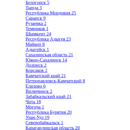
Белогорск
5
Тында
3
Республика Мордовия
25
Саранск
9
Рузаевка
2
Темников
1
Шымкент
24
Республика Адыгея
23
Майкоп
8
Адыгейск
1
Сахалинская область
21
Южно-Сахалинск
14
Долинск
2
Корсаков
2
Камчатский край
21
Петропавловск-Камчатский
8
Елизово
6
Вилючинск
2
Забайкальский край
21
Чита
18
Могоча
1
Республика Бурятия
20
Улан-Удэ
19
Северобайкальск
1
Карагандинская область
20