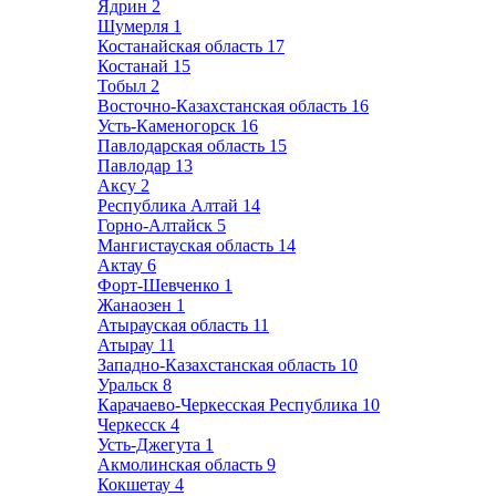
Ядрин
2
Шумерля
1
Костанайская область
17
Костанай
15
Тобыл
2
Восточно-Казахстанская область
16
Усть-Каменогорск
16
Павлодарская область
15
Павлодар
13
Аксу
2
Республика Алтай
14
Горно-Алтайск
5
Мангистауская область
14
Актау
6
Форт-Шевченко
1
Жанаозен
1
Атырауская область
11
Атырау
11
Западно-Казахстанская область
10
Уральск
8
Карачаево-Черкесская Республика
10
Черкесск
4
Усть-Джегута
1
Акмолинская область
9
Кокшетау
4