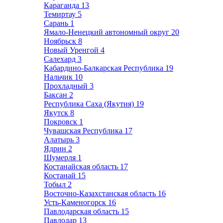
Караганда
13
Темиртау
5
Сарань
1
Ямало-Ненецкий автономный округ
20
Ноябрьск
8
Новый Уренгой
4
Салехард
3
Кабардино-Балкарская Республика
19
Нальчик
10
Прохладный
3
Баксан
2
Республика Саха (Якутия)
19
Якутск
8
Покровск
1
Чувашская Республика
17
Алатырь
3
Ядрин
2
Шумерля
1
Костанайская область
17
Костанай
15
Тобыл
2
Восточно-Казахстанская область
16
Усть-Каменогорск
16
Павлодарская область
15
Павлодар
13