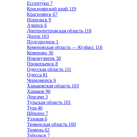
Ессентуки
7
Красноярский край
119
Красноярск
67
Норильск
9
Ачинск
6
Днепропетровская область
118
Днепр
103
Подгородное
1
Кемеровская область — Кузбасс
116
Кемерово
30
Новокузнецк
30
Прокопьевск
8
Одесская область
111
Одесса
81
Черноморск
6
Харьковская область
103
Харьков
96
Дергачи
3
Тульская область
101
Тула
46
Щёкино
7
Узловая
6
Тюменская область
100
Тюмень
62
Тобольск
7