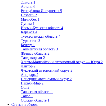
Элиста
1
Астана
6
Республика Ингушетия
5
Назрань
2
Малгобек
1
Сунжа
1
Иссык-Кульская область
4
Каракол
4
Туркестанская область
4
Туркестан
3
Кентау
1
Ташкентская область
3
Жетысу область
2
Талдыкорган
2
Ханты-Мансийский автономный округ — Югра
2
Лянтор
2
Чукотский автономный округ
2
Анадырь
2
Ненецкий автономный округ
2
Нарьян-Мар
2
Ош
2
Таласская область
1
Талас
1
Ошская область
1
Статьи и обзоры