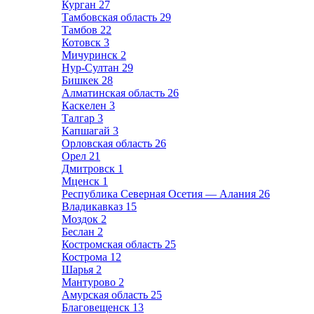
Курган
27
Тамбовская область
29
Тамбов
22
Котовск
3
Мичуринск
2
Нур-Султан
29
Бишкек
28
Алматинская область
26
Каскелен
3
Талгар
3
Капшагай
3
Орловская область
26
Орел
21
Дмитровск
1
Мценск
1
Республика Северная Осетия — Алания
26
Владикавказ
15
Моздок
2
Беслан
2
Костромская область
25
Кострома
12
Шарья
2
Мантурово
2
Амурская область
25
Благовещенск
13