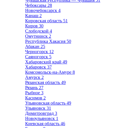
Чувашская Республика — Чувашия
51
Чебоксары
28
Новочебоксарск
4
Канаш
2
Кировская область
51
Киров
30
Слободской
4
Омутнинск
2
Республика Хакасия
50
Абакан
25
Черногорск
12
Саяногорск
5
Хабаровский край
49
Хабаровск
37
Комсомольск-на-Амуре
8
Амурск
2
Рязанская область
49
Рязань
27
Рыбное
3
Касимов
2
Ульяновская область
49
Ульяновск
31
Димитровград
3
Новоульяновск
1
Киевская область
46