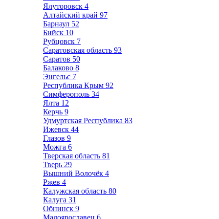
Ялуторовск
4
Алтайский край
97
Барнаул
52
Бийск
10
Рубцовск
7
Саратовская область
93
Саратов
50
Балаково
8
Энгельс
7
Республика Крым
92
Симферополь
34
Ялта
12
Керчь
9
Удмуртская Республика
83
Ижевск
44
Глазов
9
Можга
6
Тверская область
81
Тверь
29
Вышний Волочёк
4
Ржев
4
Калужская область
80
Калуга
31
Обнинск
9
Малоярославец
6