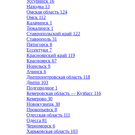
Уссурийск
16
Находка
13
Омская область
124
Омск
112
Калачинск
1
Тюкалинск
1
Ставропольский край
122
Ставрополь
31
Пятигорск
8
Ессентуки
7
Красноярский край
119
Красноярск
67
Норильск
9
Ачинск
6
Днепропетровская область
118
Днепр
103
Подгородное
1
Кемеровская область — Кузбасс
116
Кемерово
30
Новокузнецк
30
Прокопьевск
8
Одесская область
111
Одесса
81
Черноморск
6
Харьковская область
103