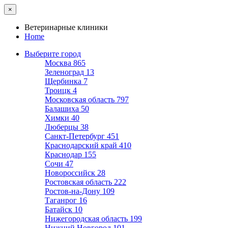
×
Ветеринарные клиники
Home
Выберите город
Москва
865
Зеленоград
13
Щербинка
7
Троицк
4
Московская область
797
Балашиха
50
Химки
40
Люберцы
38
Санкт-Петербург
451
Краснодарский край
410
Краснодар
155
Сочи
47
Новороссийск
28
Ростовская область
222
Ростов-на-Дону
109
Таганрог
16
Батайск
10
Нижегородская область
199
Нижний Новгород
101