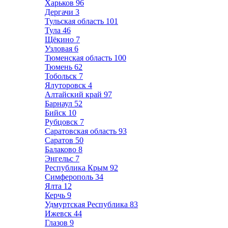
Харьков
96
Дергачи
3
Тульская область
101
Тула
46
Щёкино
7
Узловая
6
Тюменская область
100
Тюмень
62
Тобольск
7
Ялуторовск
4
Алтайский край
97
Барнаул
52
Бийск
10
Рубцовск
7
Саратовская область
93
Саратов
50
Балаково
8
Энгельс
7
Республика Крым
92
Симферополь
34
Ялта
12
Керчь
9
Удмуртская Республика
83
Ижевск
44
Глазов
9