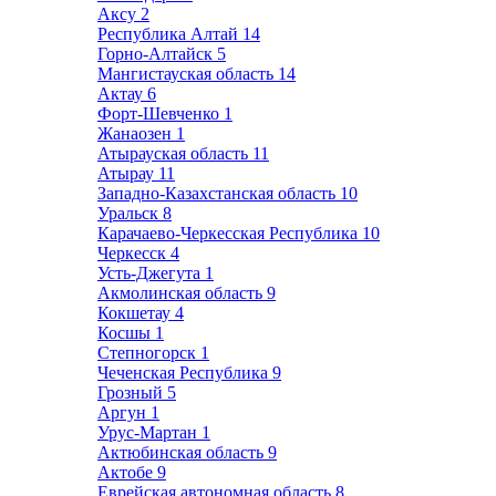
Аксу
2
Республика Алтай
14
Горно-Алтайск
5
Мангистауская область
14
Актау
6
Форт-Шевченко
1
Жанаозен
1
Атырауская область
11
Атырау
11
Западно-Казахстанская область
10
Уральск
8
Карачаево-Черкесская Республика
10
Черкесск
4
Усть-Джегута
1
Акмолинская область
9
Кокшетау
4
Косшы
1
Степногорск
1
Чеченская Республика
9
Грозный
5
Аргун
1
Урус-Мартан
1
Актюбинская область
9
Актобе
9
Еврейская автономная область
8