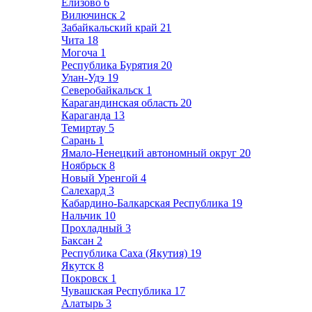
Елизово
6
Вилючинск
2
Забайкальский край
21
Чита
18
Могоча
1
Республика Бурятия
20
Улан-Удэ
19
Северобайкальск
1
Карагандинская область
20
Караганда
13
Темиртау
5
Сарань
1
Ямало-Ненецкий автономный округ
20
Ноябрьск
8
Новый Уренгой
4
Салехард
3
Кабардино-Балкарская Республика
19
Нальчик
10
Прохладный
3
Баксан
2
Республика Саха (Якутия)
19
Якутск
8
Покровск
1
Чувашская Республика
17
Алатырь
3