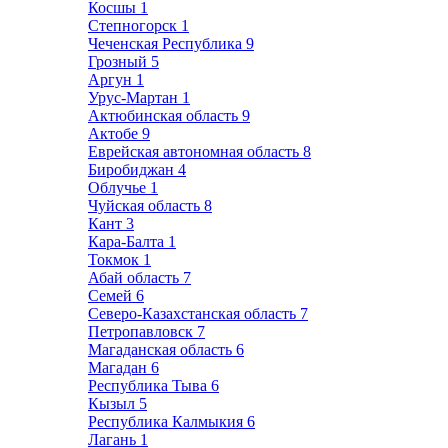
Косшы
1
Степногорск
1
Чеченская Республика
9
Грозный
5
Аргун
1
Урус-Мартан
1
Актюбинская область
9
Актобе
9
Еврейская автономная область
8
Биробиджан
4
Облучье
1
Чуйская область
8
Кант
3
Кара-Балта
1
Токмок
1
Абай область
7
Семей
6
Северо-Казахстанская область
7
Петропавловск
7
Магаданская область
6
Магадан
6
Республика Тыва
6
Кызыл
5
Республика Калмыкия
6
Лагань
1