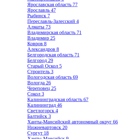
Ярославская область
77
Ярославль
47
Рыбинск
7
Переславль-Залесский
4
Алматы
73
Владимирская область
71
Владимир
25
Ковров
8
Александров
8
Белгородская область
71
Белгород
29
Старый Оскол
5
Строитель
3
Вологодская область
69
Вологда
26
Череповец
25
Сокол
3
Калининградская область
67
Калининград
46
Светлогорск
4
Балтийск
3
Ханты-Мансийский автономный округ
66
Нижневартовск
20
Сургут
18
Ханты-Мансийск
9