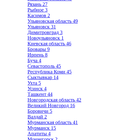
Рязань
27
Рыбное
3
Касимов
2
Ульяновская область
49
Ульяновск
31
Димитровград
3
Новоульяновск
1
Киевская область
46
Бровары
9
Ирпень
8
Буча
4
Севастополь
45
Республика Коми
45
Сыктывкар
14
Ухта
5
Усинск
4
Ташкент
44
Новгородская область
42
Великий Новгород
16
Боровичи
5
Валдай
2
Мурманская область
41
Мурманск
15
Апатиты
4
Мончегорск
2