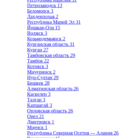
Петрозаводск
13
Беломорск
3
Лахденпохья
2
Республика Марий Эл
31
Йошкар-Ола
15
Волжск
3
Козьмодемьянск
2
Курганская область
31
Курган
27
Тамбовская область
29
Тамбов
22
Котовск
3
Мичуринск
2
Нур-Султан
29
Бишкек
28
Алматинская область
26
Каскелен
3
Талгар
3
Капшагай
3
Орловская область
26
Орел
21
Дмитровск
1
Мценск
1
Республика Северная Осетия — Алания
26