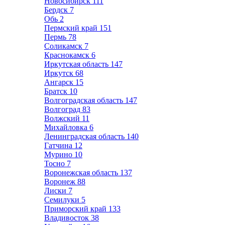
Новосибирск
111
Бердск
7
Обь
2
Пермский край
151
Пермь
78
Соликамск
7
Краснокамск
6
Иркутская область
147
Иркутск
68
Ангарск
15
Братск
10
Волгоградская область
147
Волгоград
83
Волжский
11
Михайловка
6
Ленинградская область
140
Гатчина
12
Мурино
10
Тосно
7
Воронежская область
137
Воронеж
88
Лиски
7
Семилуки
5
Приморский край
133
Владивосток
38