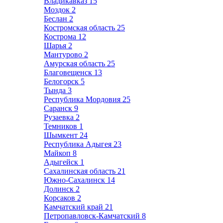
Владикавказ
15
Моздок
2
Беслан
2
Костромская область
25
Кострома
12
Шарья
2
Мантурово
2
Амурская область
25
Благовещенск
13
Белогорск
5
Тында
3
Республика Мордовия
25
Саранск
9
Рузаевка
2
Темников
1
Шымкент
24
Республика Адыгея
23
Майкоп
8
Адыгейск
1
Сахалинская область
21
Южно-Сахалинск
14
Долинск
2
Корсаков
2
Камчатский край
21
Петропавловск-Камчатский
8