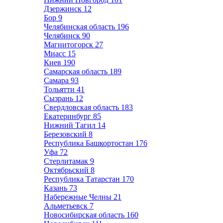
Дзержинск
12
Бор
9
Челябинская область
196
Челябинск
90
Магнитогорск
27
Миасс
15
Киев
190
Самарская область
189
Самара
93
Тольятти
41
Сызрань
12
Свердловская область
183
Екатеринбург
85
Нижний Тагил
14
Березовский
8
Республика Башкортостан
176
Уфа
72
Стерлитамак
9
Октябрьский
8
Республика Татарстан
170
Казань
73
Набережные Челны
21
Альметьевск
7
Новосибирская область
160