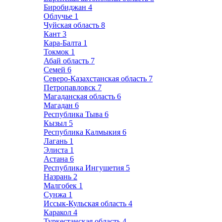
Биробиджан
4
Облучье
1
Чуйская область
8
Кант
3
Кара-Балта
1
Токмок
1
Абай область
7
Семей
6
Северо-Казахстанская область
7
Петропавловск
7
Магаданская область
6
Магадан
6
Республика Тыва
6
Кызыл
5
Республика Калмыкия
6
Лагань
1
Элиста
1
Астана
6
Республика Ингушетия
5
Назрань
2
Малгобек
1
Сунжа
1
Иссык-Кульская область
4
Каракол
4
Туркестанская область
4