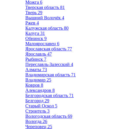
Можга
6
Тверская область
81
Тверь
29
Вышний Волочёк
4
Ржев
4
Калужская область
80
Калуга
31
Обнинск
9
Малоярославец
6
Ярославская область
77
Ярославль
47
Рыбинск
7
Переславль-Залесский
4
Алматы
73
Владимирская область
71
Владимир
25
Ковров
8
Александров
8
Белгородская область
71
Белгород
29
Старый Оскол
5
Строитель
3
Вологодская область
69
Вологда
26
Череповец
25