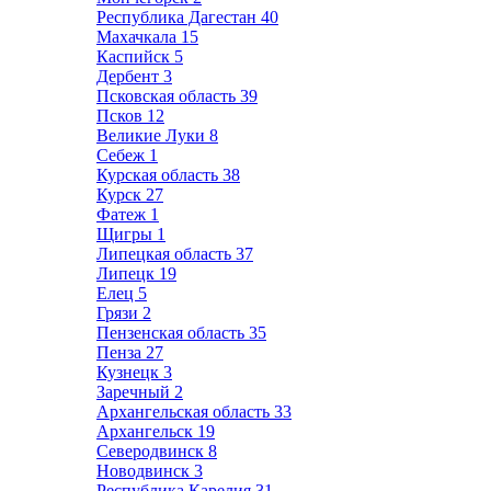
Республика Дагестан
40
Махачкала
15
Каспийск
5
Дербент
3
Псковская область
39
Псков
12
Великие Луки
8
Себеж
1
Курская область
38
Курск
27
Фатеж
1
Щигры
1
Липецкая область
37
Липецк
19
Елец
5
Грязи
2
Пензенская область
35
Пенза
27
Кузнецк
3
Заречный
2
Архангельская область
33
Архангельск
19
Северодвинск
8
Новодвинск
3
Республика Карелия
31