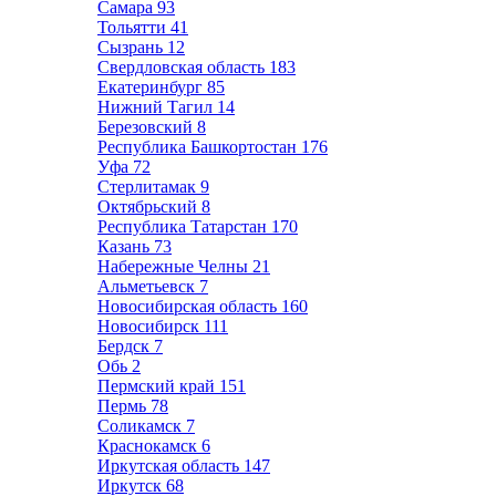
Самара
93
Тольятти
41
Сызрань
12
Свердловская область
183
Екатеринбург
85
Нижний Тагил
14
Березовский
8
Республика Башкортостан
176
Уфа
72
Стерлитамак
9
Октябрьский
8
Республика Татарстан
170
Казань
73
Набережные Челны
21
Альметьевск
7
Новосибирская область
160
Новосибирск
111
Бердск
7
Обь
2
Пермский край
151
Пермь
78
Соликамск
7
Краснокамск
6
Иркутская область
147
Иркутск
68