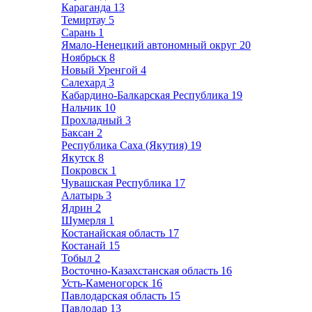
Караганда
13
Темиртау
5
Сарань
1
Ямало-Ненецкий автономный округ
20
Ноябрьск
8
Новый Уренгой
4
Салехард
3
Кабардино-Балкарская Республика
19
Нальчик
10
Прохладный
3
Баксан
2
Республика Саха (Якутия)
19
Якутск
8
Покровск
1
Чувашская Республика
17
Алатырь
3
Ядрин
2
Шумерля
1
Костанайская область
17
Костанай
15
Тобыл
2
Восточно-Казахстанская область
16
Усть-Каменогорск
16
Павлодарская область
15
Павлодар
13