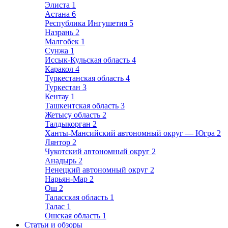
Элиста
1
Астана
6
Республика Ингушетия
5
Назрань
2
Малгобек
1
Сунжа
1
Иссык-Кульская область
4
Каракол
4
Туркестанская область
4
Туркестан
3
Кентау
1
Ташкентская область
3
Жетысу область
2
Талдыкорган
2
Ханты-Мансийский автономный округ — Югра
2
Лянтор
2
Чукотский автономный округ
2
Анадырь
2
Ненецкий автономный округ
2
Нарьян-Мар
2
Ош
2
Таласская область
1
Талас
1
Ошская область
1
Статьи и обзоры