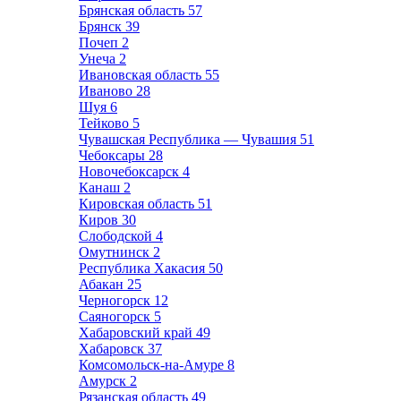
Брянская область
57
Брянск
39
Почеп
2
Унеча
2
Ивановская область
55
Иваново
28
Шуя
6
Тейково
5
Чувашская Республика — Чувашия
51
Чебоксары
28
Новочебоксарск
4
Канаш
2
Кировская область
51
Киров
30
Слободской
4
Омутнинск
2
Республика Хакасия
50
Абакан
25
Черногорск
12
Саяногорск
5
Хабаровский край
49
Хабаровск
37
Комсомольск-на-Амуре
8
Амурск
2
Рязанская область
49