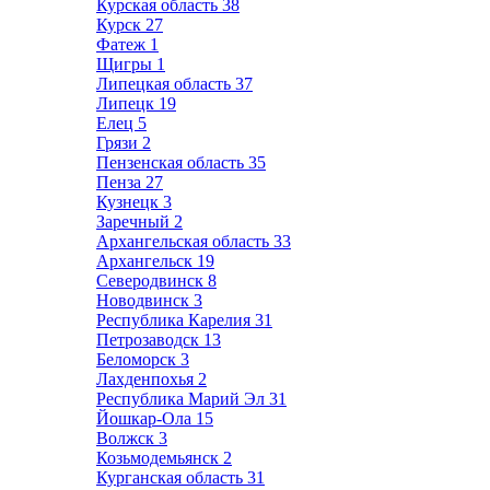
Курская область
38
Курск
27
Фатеж
1
Щигры
1
Липецкая область
37
Липецк
19
Елец
5
Грязи
2
Пензенская область
35
Пенза
27
Кузнецк
3
Заречный
2
Архангельская область
33
Архангельск
19
Северодвинск
8
Новодвинск
3
Республика Карелия
31
Петрозаводск
13
Беломорск
3
Лахденпохья
2
Республика Марий Эл
31
Йошкар-Ола
15
Волжск
3
Козьмодемьянск
2
Курганская область
31