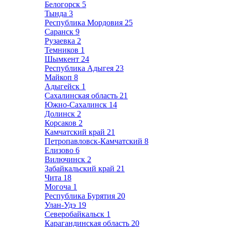
Белогорск
5
Тында
3
Республика Мордовия
25
Саранск
9
Рузаевка
2
Темников
1
Шымкент
24
Республика Адыгея
23
Майкоп
8
Адыгейск
1
Сахалинская область
21
Южно-Сахалинск
14
Долинск
2
Корсаков
2
Камчатский край
21
Петропавловск-Камчатский
8
Елизово
6
Вилючинск
2
Забайкальский край
21
Чита
18
Могоча
1
Республика Бурятия
20
Улан-Удэ
19
Северобайкальск
1
Карагандинская область
20