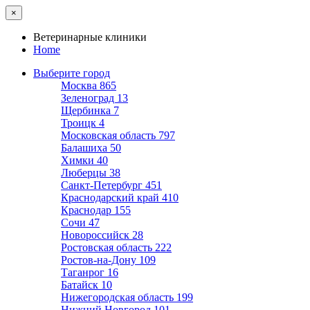
×
Ветеринарные клиники
Home
Выберите город
Москва
865
Зеленоград
13
Щербинка
7
Троицк
4
Московская область
797
Балашиха
50
Химки
40
Люберцы
38
Санкт-Петербург
451
Краснодарский край
410
Краснодар
155
Сочи
47
Новороссийск
28
Ростовская область
222
Ростов-на-Дону
109
Таганрог
16
Батайск
10
Нижегородская область
199
Нижний Новгород
101