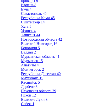
Бровары
9
Ирпень
8
Буча
4
Севастополь
45
Республика Коми
45
Сыктывкар
14
Ухта
5
Усинск
4
Ташкент
44
Новгородская область
42
Великий Новгород
16
Боровичи
5
Валдай
2
Мурманская область
41
Мурманск
15
Апатиты
4
Мончегорск
2
Республика Дагестан
40
Махачкала
15
Каспийск
5
Дербент
3
Псковская область
39
Псков
12
Великие Луки
8
Себеж
1