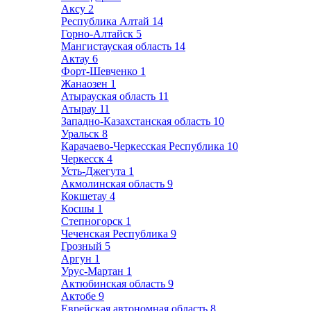
Аксу
2
Республика Алтай
14
Горно-Алтайск
5
Мангистауская область
14
Актау
6
Форт-Шевченко
1
Жанаозен
1
Атырауская область
11
Атырау
11
Западно-Казахстанская область
10
Уральск
8
Карачаево-Черкесская Республика
10
Черкесск
4
Усть-Джегута
1
Акмолинская область
9
Кокшетау
4
Косшы
1
Степногорск
1
Чеченская Республика
9
Грозный
5
Аргун
1
Урус-Мартан
1
Актюбинская область
9
Актобе
9
Еврейская автономная область
8