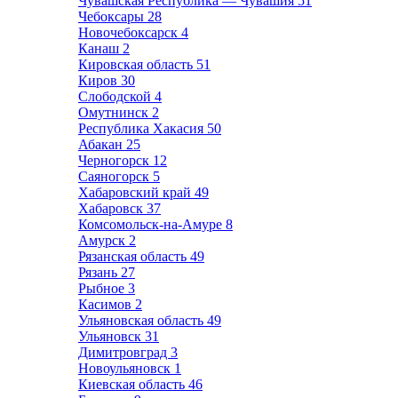
Чувашская Республика — Чувашия
51
Чебоксары
28
Новочебоксарск
4
Канаш
2
Кировская область
51
Киров
30
Слободской
4
Омутнинск
2
Республика Хакасия
50
Абакан
25
Черногорск
12
Саяногорск
5
Хабаровский край
49
Хабаровск
37
Комсомольск-на-Амуре
8
Амурск
2
Рязанская область
49
Рязань
27
Рыбное
3
Касимов
2
Ульяновская область
49
Ульяновск
31
Димитровград
3
Новоульяновск
1
Киевская область
46