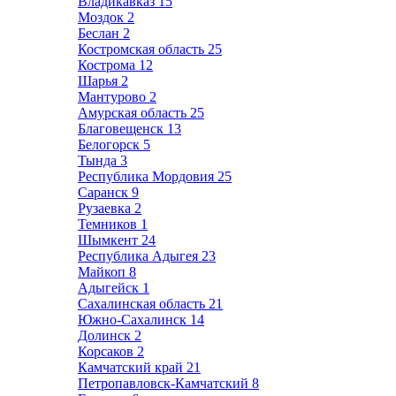
Владикавказ
15
Моздок
2
Беслан
2
Костромская область
25
Кострома
12
Шарья
2
Мантурово
2
Амурская область
25
Благовещенск
13
Белогорск
5
Тында
3
Республика Мордовия
25
Саранск
9
Рузаевка
2
Темников
1
Шымкент
24
Республика Адыгея
23
Майкоп
8
Адыгейск
1
Сахалинская область
21
Южно-Сахалинск
14
Долинск
2
Корсаков
2
Камчатский край
21
Петропавловск-Камчатский
8