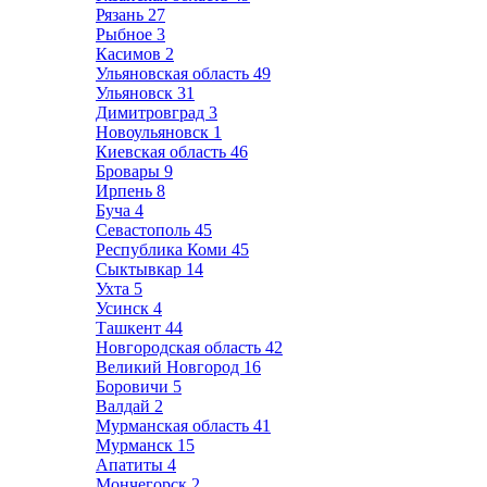
Рязань
27
Рыбное
3
Касимов
2
Ульяновская область
49
Ульяновск
31
Димитровград
3
Новоульяновск
1
Киевская область
46
Бровары
9
Ирпень
8
Буча
4
Севастополь
45
Республика Коми
45
Сыктывкар
14
Ухта
5
Усинск
4
Ташкент
44
Новгородская область
42
Великий Новгород
16
Боровичи
5
Валдай
2
Мурманская область
41
Мурманск
15
Апатиты
4
Мончегорск
2