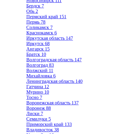
Новосибирск
111
Бердск
7
Обь
2
Пермский край
151
Пермь
78
Соликамск
7
Краснокамск
6
Иркутская область
147
Иркутск
68
Ангарск
15
Братск
10
Волгоградская область
147
Волгоград
83
Волжский
11
Михайловка
6
Ленинградская область
140
Гатчина
12
Мурино
10
Тосно
7
Воронежская область
137
Воронеж
88
Лиски
7
Семилуки
5
Приморский край
133
Владивосток
38