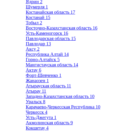
Ядрин
2
Шумерля
1
Костанайская область
17
Костанай
15
Тобыл
2
Восточно-Казахстанская область
16
Усть-Каменогорск
16
Павлодарская область
15
Павлодар
13
Аксу
2
Республика Алтай
14
Горно-Алтайск
5
Мангистауская область
14
Актау
6
Форт-Шевченко
1
Жанаозен
1
Атырауская область
11
Атырау
11
Западно-Казахстанская область
10
Уральск
8
Карачаево-Черкесская Республика
10
Черкесск
4
Усть-Джегута
1
Акмолинская область
9
Кокшетау
4