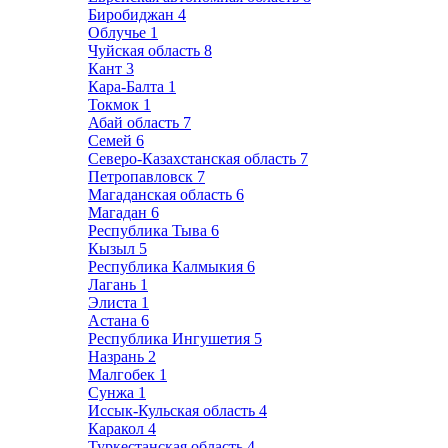
Биробиджан
4
Облучье
1
Чуйская область
8
Кант
3
Кара-Балта
1
Токмок
1
Абай область
7
Семей
6
Северо-Казахстанская область
7
Петропавловск
7
Магаданская область
6
Магадан
6
Республика Тыва
6
Кызыл
5
Республика Калмыкия
6
Лагань
1
Элиста
1
Астана
6
Республика Ингушетия
5
Назрань
2
Малгобек
1
Сунжа
1
Иссык-Кульская область
4
Каракол
4
Туркестанская область
4