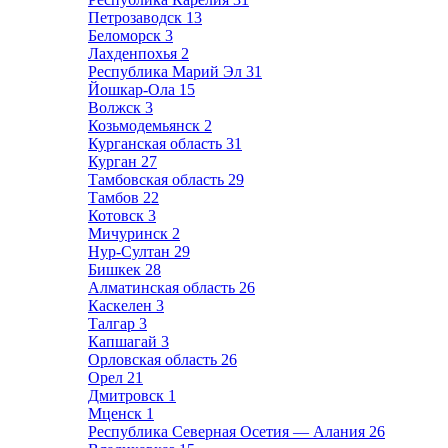
Петрозаводск
13
Беломорск
3
Лахденпохья
2
Республика Марий Эл
31
Йошкар-Ола
15
Волжск
3
Козьмодемьянск
2
Курганская область
31
Курган
27
Тамбовская область
29
Тамбов
22
Котовск
3
Мичуринск
2
Нур-Султан
29
Бишкек
28
Алматинская область
26
Каскелен
3
Талгар
3
Капшагай
3
Орловская область
26
Орел
21
Дмитровск
1
Мценск
1
Республика Северная Осетия — Алания
26