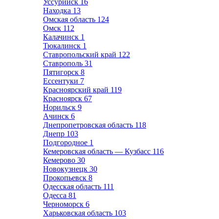
Уссурийск
16
Находка
13
Омская область
124
Омск
112
Калачинск
1
Тюкалинск
1
Ставропольский край
122
Ставрополь
31
Пятигорск
8
Ессентуки
7
Красноярский край
119
Красноярск
67
Норильск
9
Ачинск
6
Днепропетровская область
118
Днепр
103
Подгородное
1
Кемеровская область — Кузбасс
116
Кемерово
30
Новокузнецк
30
Прокопьевск
8
Одесская область
111
Одесса
81
Черноморск
6
Харьковская область
103