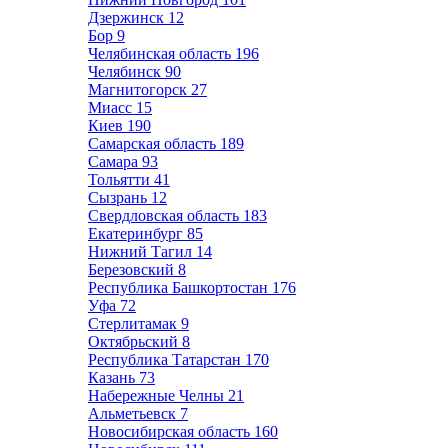
Дзержинск
12
Бор
9
Челябинская область
196
Челябинск
90
Магнитогорск
27
Миасс
15
Киев
190
Самарская область
189
Самара
93
Тольятти
41
Сызрань
12
Свердловская область
183
Екатеринбург
85
Нижний Тагил
14
Березовский
8
Республика Башкортостан
176
Уфа
72
Стерлитамак
9
Октябрьский
8
Республика Татарстан
170
Казань
73
Набережные Челны
21
Альметьевск
7
Новосибирская область
160