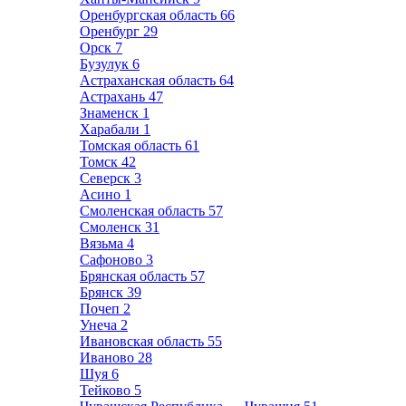
Оренбургская область
66
Оренбург
29
Орск
7
Бузулук
6
Астраханская область
64
Астрахань
47
Знаменск
1
Харабали
1
Томская область
61
Томск
42
Северск
3
Асино
1
Смоленская область
57
Смоленск
31
Вязьма
4
Сафоново
3
Брянская область
57
Брянск
39
Почеп
2
Унеча
2
Ивановская область
55
Иваново
28
Шуя
6
Тейково
5