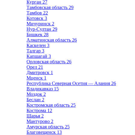
Курган
27
Тамбовская область
29
Тамбов
22
Котовск
3
Мичуринск
2
Нур-Султан
29
Бишкек
28
Алматинская область
26
Каскелен
3
Талгар
3
Капшагай
3
Орловская область
26
Орел
21
Дмитровск
1
Мценск
1
Республика Северная Осетия — Алания
26
Владикавказ
15
Моздок
2
Беслан
2
Костромская область
25
Кострома
12
Шарья
2
Мантурово
2
Амурская область
25
Благовещенск
13