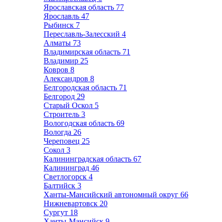
Ярославская область
77
Ярославль
47
Рыбинск
7
Переславль-Залесский
4
Алматы
73
Владимирская область
71
Владимир
25
Ковров
8
Александров
8
Белгородская область
71
Белгород
29
Старый Оскол
5
Строитель
3
Вологодская область
69
Вологда
26
Череповец
25
Сокол
3
Калининградская область
67
Калининград
46
Светлогорск
4
Балтийск
3
Ханты-Мансийский автономный округ
66
Нижневартовск
20
Сургут
18
Ханты-Мансийск
9