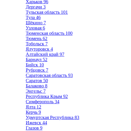
Харьков
96
Дергачи
3
Тульская область
101
Тула
46
Щёкино
7
Узловая
6
Тюменская область
100
Тюмень
62
Тобольск
7
Ялуторовск
4
Алтайский край
97
Барнаул
52
Бийск
10
Рубцовск
7
Саратовская область
93
Саратов
50
Балаково
8
Энгельс
7
Республика Крым
92
Симферополь
34
Ялта
12
Керчь
9
Удмуртская Республика
83
Ижевск
44
Глазов
9