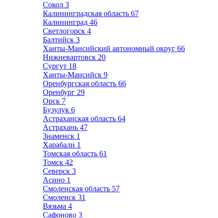
Сокол
3
Калининградская область
67
Калининград
46
Светлогорск
4
Балтийск
3
Ханты-Мансийский автономный округ
66
Нижневартовск
20
Сургут
18
Ханты-Мансийск
9
Оренбургская область
66
Оренбург
29
Орск
7
Бузулук
6
Астраханская область
64
Астрахань
47
Знаменск
1
Харабали
1
Томская область
61
Томск
42
Северск
3
Асино
1
Смоленская область
57
Смоленск
31
Вязьма
4
Сафоново
3