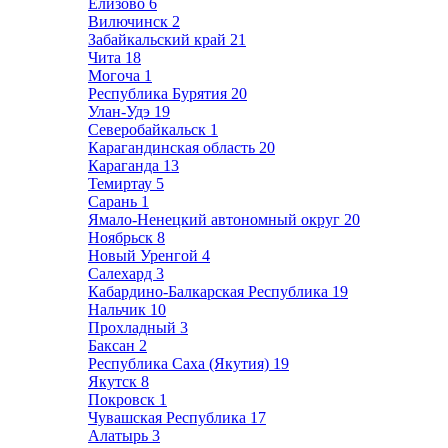
Елизово
6
Вилючинск
2
Забайкальский край
21
Чита
18
Могоча
1
Республика Бурятия
20
Улан-Удэ
19
Северобайкальск
1
Карагандинская область
20
Караганда
13
Темиртау
5
Сарань
1
Ямало-Ненецкий автономный округ
20
Ноябрьск
8
Новый Уренгой
4
Салехард
3
Кабардино-Балкарская Республика
19
Нальчик
10
Прохладный
3
Баксан
2
Республика Саха (Якутия)
19
Якутск
8
Покровск
1
Чувашская Республика
17
Алатырь
3