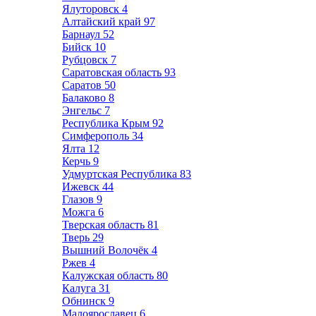
Ялуторовск
4
Алтайский край
97
Барнаул
52
Бийск
10
Рубцовск
7
Саратовская область
93
Саратов
50
Балаково
8
Энгельс
7
Республика Крым
92
Симферополь
34
Ялта
12
Керчь
9
Удмуртская Республика
83
Ижевск
44
Глазов
9
Можга
6
Тверская область
81
Тверь
29
Вышний Волочёк
4
Ржев
4
Калужская область
80
Калуга
31
Обнинск
9
Малоярославец
6