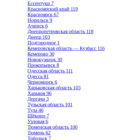
Ессентуки
7
Красноярский край
119
Красноярск
67
Норильск
9
Ачинск
6
Днепропетровская область
118
Днепр
103
Подгородное
1
Кемеровская область — Кузбасс
116
Кемерово
30
Новокузнецк
30
Прокопьевск
8
Одесская область
111
Одесса
81
Черноморск
6
Харьковская область
103
Харьков
96
Дергачи
3
Тульская область
101
Тула
46
Щёкино
7
Узловая
6
Тюменская область
100
Тюмень
62
Тобольск
7