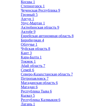
Косшы
1
Степногорск
1
Чеченская Республика
9
Грозный
5
Аргун
1
Урус-Мартан
1
Актюбинская область
9
Актобе
9
Еврейская автономная область
8
Биробиджан
4
Облучье
1
Чуйская область
8
Кант
3
Кара-Балта
1
Токмок
1
Абай область
7
Семей
6
Северо-Казахстанская область
7
Петропавловск
7
Магаданская область
6
Магадан
6
Республика Тыва
6
Кызыл
5
Республика Калмыкия
6
Лагань
1