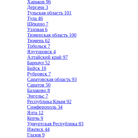
Харьков
96
Дергачи
3
Тульская область
101
Тула
46
Щёкино
7
Узловая
6
Тюменская область
100
Тюмень
62
Тобольск
7
Ялуторовск
4
Алтайский край
97
Барнаул
52
Бийск
10
Рубцовск
7
Саратовская область
93
Саратов
50
Балаково
8
Энгельс
7
Республика Крым
92
Симферополь
34
Ялта
12
Керчь
9
Удмуртская Республика
83
Ижевск
44
Глазов
9