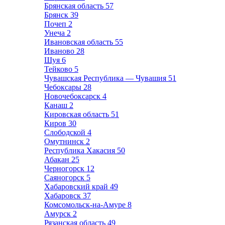
Брянская область
57
Брянск
39
Почеп
2
Унеча
2
Ивановская область
55
Иваново
28
Шуя
6
Тейково
5
Чувашская Республика — Чувашия
51
Чебоксары
28
Новочебоксарск
4
Канаш
2
Кировская область
51
Киров
30
Слободской
4
Омутнинск
2
Республика Хакасия
50
Абакан
25
Черногорск
12
Саяногорск
5
Хабаровский край
49
Хабаровск
37
Комсомольск-на-Амуре
8
Амурск
2
Рязанская область
49