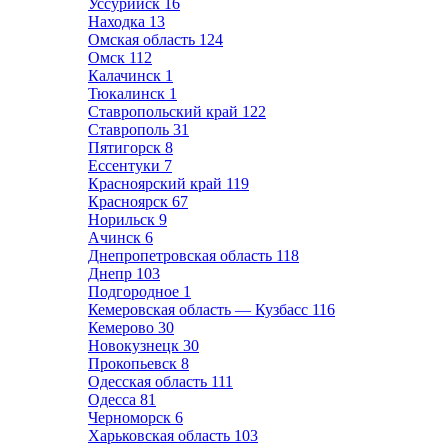
Уссурийск
16
Находка
13
Омская область
124
Омск
112
Калачинск
1
Тюкалинск
1
Ставропольский край
122
Ставрополь
31
Пятигорск
8
Ессентуки
7
Красноярский край
119
Красноярск
67
Норильск
9
Ачинск
6
Днепропетровская область
118
Днепр
103
Подгородное
1
Кемеровская область — Кузбасс
116
Кемерово
30
Новокузнецк
30
Прокопьевск
8
Одесская область
111
Одесса
81
Черноморск
6
Харьковская область
103