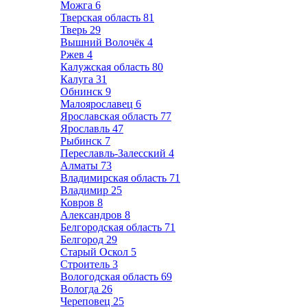
Можга
6
Тверская область
81
Тверь
29
Вышний Волочёк
4
Ржев
4
Калужская область
80
Калуга
31
Обнинск
9
Малоярославец
6
Ярославская область
77
Ярославль
47
Рыбинск
7
Переславль-Залесский
4
Алматы
73
Владимирская область
71
Владимир
25
Ковров
8
Александров
8
Белгородская область
71
Белгород
29
Старый Оскол
5
Строитель
3
Вологодская область
69
Вологда
26
Череповец
25