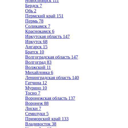
Новосибирск
111
Бердск
7
Обь
2
Пермский край
151
Пермь
78
Соликамск
7
Краснокамск
6
Иркутская область
147
Иркутск
68
Ангарск
15
Братск
10
Волгоградская область
147
Волгоград
83
Волжский
11
Михайловка
6
Ленинградская область
140
Гатчина
12
Мурино
10
Тосно
7
Воронежская область
137
Воронеж
88
Лиски
7
Семилуки
5
Приморский край
133
Владивосток
38