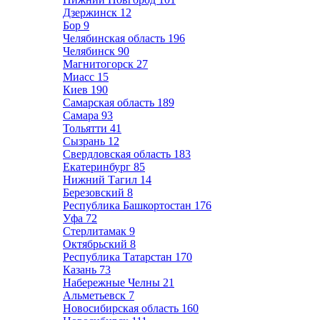
Дзержинск
12
Бор
9
Челябинская область
196
Челябинск
90
Магнитогорск
27
Миасс
15
Киев
190
Самарская область
189
Самара
93
Тольятти
41
Сызрань
12
Свердловская область
183
Екатеринбург
85
Нижний Тагил
14
Березовский
8
Республика Башкортостан
176
Уфа
72
Стерлитамак
9
Октябрьский
8
Республика Татарстан
170
Казань
73
Набережные Челны
21
Альметьевск
7
Новосибирская область
160