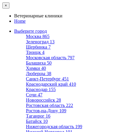
×
Ветеринарные клиники
Home
Выберите город
Москва
865
Зеленоград
13
Щербинка
7
Троицк
4
Московская область
797
Балашиха
50
Химки
40
Люберцы
38
Санкт-Петербург
451
Краснодарский край
410
Краснодар
155
Сочи
47
Новороссийск
28
Ростовская область
222
Ростов-на-Дону
109
Таганрог
16
Батайск
10
Нижегородская область
199
Нижний Новгород
101