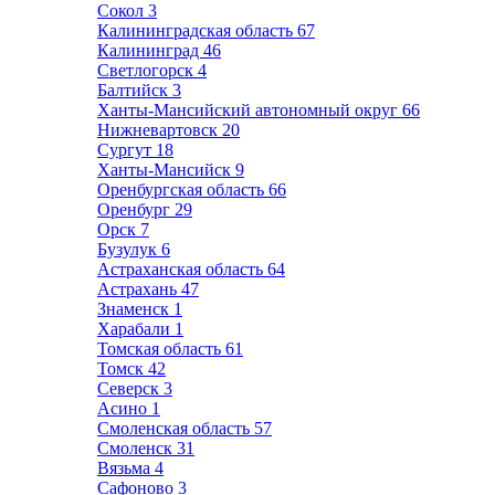
Сокол
3
Калининградская область
67
Калининград
46
Светлогорск
4
Балтийск
3
Ханты-Мансийский автономный округ
66
Нижневартовск
20
Сургут
18
Ханты-Мансийск
9
Оренбургская область
66
Оренбург
29
Орск
7
Бузулук
6
Астраханская область
64
Астрахань
47
Знаменск
1
Харабали
1
Томская область
61
Томск
42
Северск
3
Асино
1
Смоленская область
57
Смоленск
31
Вязьма
4
Сафоново
3