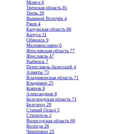
Можга
6
Тверская область
81
Тверь
29
Вышний Волочёк
4
Ржев
4
Калужская область
80
Калуга
31
Обнинск
9
Малоярославец
6
Ярославская область
77
Ярославль
47
Рыбинск
7
Переславль-Залесский
4
Алматы
73
Владимирская область
71
Владимир
25
Ковров
8
Александров
8
Белгородская область
71
Белгород
29
Старый Оскол
5
Строитель
3
Вологодская область
69
Вологда
26
Череповец
25