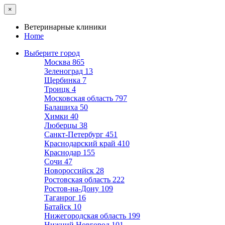
×
Ветеринарные клиники
Home
Выберите город
Москва
865
Зеленоград
13
Щербинка
7
Троицк
4
Московская область
797
Балашиха
50
Химки
40
Люберцы
38
Санкт-Петербург
451
Краснодарский край
410
Краснодар
155
Сочи
47
Новороссийск
28
Ростовская область
222
Ростов-на-Дону
109
Таганрог
16
Батайск
10
Нижегородская область
199
Нижний Новгород
101