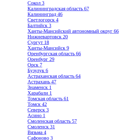
Сокол
3
Калининградская область
67
Калининград
46
Светлогорск
4
Балтийск
3
Ханты-Мансийский автономный округ
66
Нижневартовск
20
Сургут
18
Ханты-Мансийск
9
Оренбургская область
66
Оренбург
29
Орск
7
Бузулук
6
Астраханская область
64
Астрахань
47
Знаменск
1
Харабали
1
Томская область
61
Томск
42
Северск
3
Асино
1
Смоленская область
57
Смоленск
31
Вязьма
4
Сафоново
3