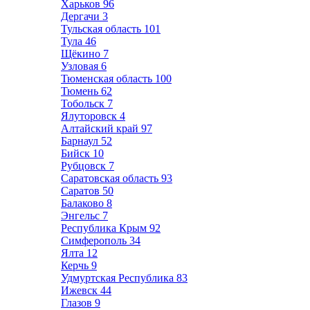
Харьков
96
Дергачи
3
Тульская область
101
Тула
46
Щёкино
7
Узловая
6
Тюменская область
100
Тюмень
62
Тобольск
7
Ялуторовск
4
Алтайский край
97
Барнаул
52
Бийск
10
Рубцовск
7
Саратовская область
93
Саратов
50
Балаково
8
Энгельс
7
Республика Крым
92
Симферополь
34
Ялта
12
Керчь
9
Удмуртская Республика
83
Ижевск
44
Глазов
9