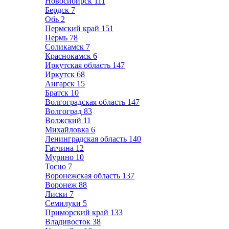
Новосибирск
111
Бердск
7
Обь
2
Пермский край
151
Пермь
78
Соликамск
7
Краснокамск
6
Иркутская область
147
Иркутск
68
Ангарск
15
Братск
10
Волгоградская область
147
Волгоград
83
Волжский
11
Михайловка
6
Ленинградская область
140
Гатчина
12
Мурино
10
Тосно
7
Воронежская область
137
Воронеж
88
Лиски
7
Семилуки
5
Приморский край
133
Владивосток
38