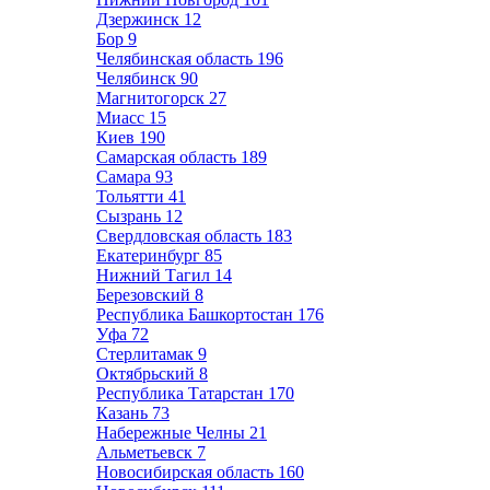
Дзержинск
12
Бор
9
Челябинская область
196
Челябинск
90
Магнитогорск
27
Миасс
15
Киев
190
Самарская область
189
Самара
93
Тольятти
41
Сызрань
12
Свердловская область
183
Екатеринбург
85
Нижний Тагил
14
Березовский
8
Республика Башкортостан
176
Уфа
72
Стерлитамак
9
Октябрьский
8
Республика Татарстан
170
Казань
73
Набережные Челны
21
Альметьевск
7
Новосибирская область
160