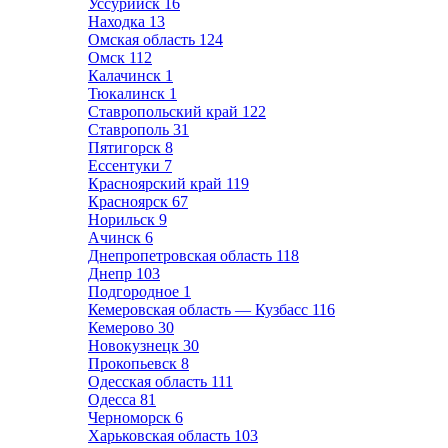
Уссурийск
16
Находка
13
Омская область
124
Омск
112
Калачинск
1
Тюкалинск
1
Ставропольский край
122
Ставрополь
31
Пятигорск
8
Ессентуки
7
Красноярский край
119
Красноярск
67
Норильск
9
Ачинск
6
Днепропетровская область
118
Днепр
103
Подгородное
1
Кемеровская область — Кузбасс
116
Кемерово
30
Новокузнецк
30
Прокопьевск
8
Одесская область
111
Одесса
81
Черноморск
6
Харьковская область
103