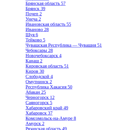
Брянская область
57
Брянск
39
Почеп
2
Унеча
2
Ивановская область
55
Иваново
28
Шуя
6
Тейково
5
Чувашская Республика — Чувашия
51
Чебоксары
28
Новочебоксарск
4
Канаш
2
Кировская область
51
Киров
30
Слободской
4
Омутнинск
2
Республика Хакасия
50
Абакан
25
Черногорск
12
Саяногорск
5
Хабаровский край
49
Хабаровск
37
Комсомольск-на-Амуре
8
Амурск
2
Рязанская область
49