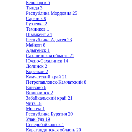
Белогорск
5
Тында
3
Республика Мордовия
25
Саранск
9
Рузаевка
2
Темников
1
Шымкент
24
Республика Адыгея
23
Майкоп
8
Адыгейск
1
Сахалинская область
21
Южно-Сахалинск
14
Долинск
2
Корсаков
2
Камчатский край
21
Петропавловск-Камчатский
8
Елизово
6
Вилючинск
2
Забайкальский край
21
Чита
18
Могоча
1
Республика Бурятия
20
Улан-Удэ
19
Северобайкальск
1
Карагандинская область
20