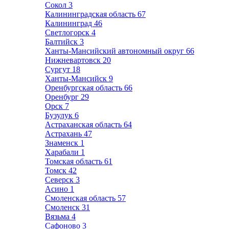
Сокол
3
Калининградская область
67
Калининград
46
Светлогорск
4
Балтийск
3
Ханты-Мансийский автономный округ
66
Нижневартовск
20
Сургут
18
Ханты-Мансийск
9
Оренбургская область
66
Оренбург
29
Орск
7
Бузулук
6
Астраханская область
64
Астрахань
47
Знаменск
1
Харабали
1
Томская область
61
Томск
42
Северск
3
Асино
1
Смоленская область
57
Смоленск
31
Вязьма
4
Сафоново
3