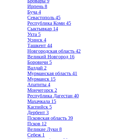
Бровары
9
Ирпень
8
Буча
4
Севастополь
45
Республика Коми
45
Сыктывкар
14
Ухта
5
Усинск
4
Ташкент
44
Новгородская область
42
Великий Новгород
16
Боровичи
5
Валдай
2
Мурманская область
41
Мурманск
15
Апатиты
4
Мончегорск
2
Республика Дагестан
40
Махачкала
15
Каспийск
5
Дербент
3
Псковская область
39
Псков
12
Великие Луки
8
Себеж
1