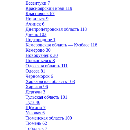
Ессентуки
7
Красноярский край
119
Красноярск
67
Норильск
9
Ачинск
6
Днепропетровская область
118
Днепр
103
Подгородное
1
Кемеровская область — Кузбасс
116
Кемерово
30
Новокузнецк
30
Прокопьевск
8
Одесская область
111
Одесса
81
Черноморск
6
Харьковская область
103
Харьков
96
Дергачи
3
Тульская область
101
Тула
46
Щёкино
7
Узловая
6
Тюменская область
100
Тюмень
62
Тобольск
7