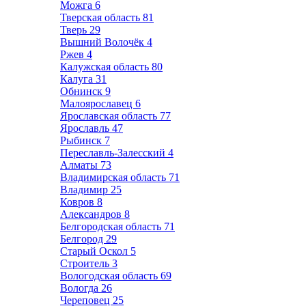
Можга
6
Тверская область
81
Тверь
29
Вышний Волочёк
4
Ржев
4
Калужская область
80
Калуга
31
Обнинск
9
Малоярославец
6
Ярославская область
77
Ярославль
47
Рыбинск
7
Переславль-Залесский
4
Алматы
73
Владимирская область
71
Владимир
25
Ковров
8
Александров
8
Белгородская область
71
Белгород
29
Старый Оскол
5
Строитель
3
Вологодская область
69
Вологда
26
Череповец
25