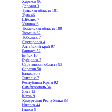
Харьков
96
Дергачи
3
Тульская область
101
Тула
46
Щёкино
7
Узловая
6
Тюменская область
100
Тюмень
62
Тобольск
7
Ялуторовск
4
Алтайский край
97
Барнаул
52
Бийск
10
Рубцовск
7
Саратовская область
93
Саратов
50
Балаково
8
Энгельс
7
Республика Крым
92
Симферополь
34
Ялта
12
Керчь
9
Удмуртская Республика
83
Ижевск
44
Глазов
9