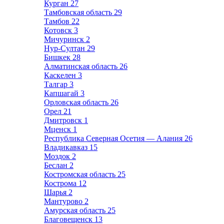
Курган
27
Тамбовская область
29
Тамбов
22
Котовск
3
Мичуринск
2
Нур-Султан
29
Бишкек
28
Алматинская область
26
Каскелен
3
Талгар
3
Капшагай
3
Орловская область
26
Орел
21
Дмитровск
1
Мценск
1
Республика Северная Осетия — Алания
26
Владикавказ
15
Моздок
2
Беслан
2
Костромская область
25
Кострома
12
Шарья
2
Мантурово
2
Амурская область
25
Благовещенск
13