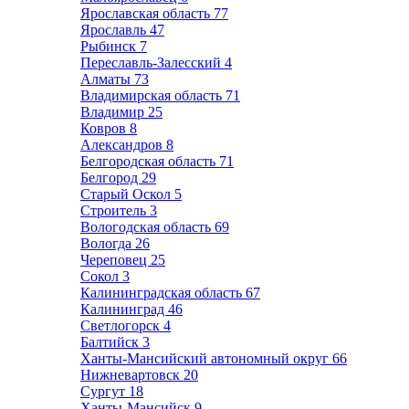
Ярославская область
77
Ярославль
47
Рыбинск
7
Переславль-Залесский
4
Алматы
73
Владимирская область
71
Владимир
25
Ковров
8
Александров
8
Белгородская область
71
Белгород
29
Старый Оскол
5
Строитель
3
Вологодская область
69
Вологда
26
Череповец
25
Сокол
3
Калининградская область
67
Калининград
46
Светлогорск
4
Балтийск
3
Ханты-Мансийский автономный округ
66
Нижневартовск
20
Сургут
18
Ханты-Мансийск
9