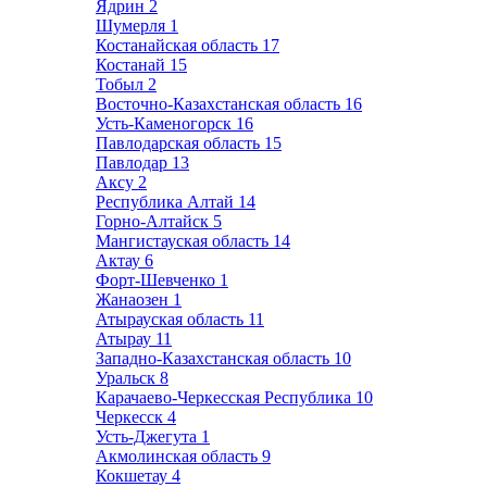
Ядрин
2
Шумерля
1
Костанайская область
17
Костанай
15
Тобыл
2
Восточно-Казахстанская область
16
Усть-Каменогорск
16
Павлодарская область
15
Павлодар
13
Аксу
2
Республика Алтай
14
Горно-Алтайск
5
Мангистауская область
14
Актау
6
Форт-Шевченко
1
Жанаозен
1
Атырауская область
11
Атырау
11
Западно-Казахстанская область
10
Уральск
8
Карачаево-Черкесская Республика
10
Черкесск
4
Усть-Джегута
1
Акмолинская область
9
Кокшетау
4