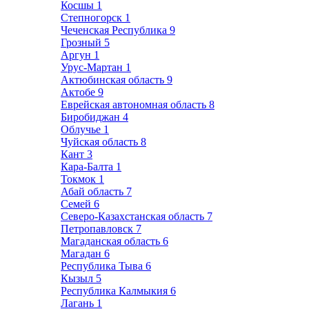
Косшы
1
Степногорск
1
Чеченская Республика
9
Грозный
5
Аргун
1
Урус-Мартан
1
Актюбинская область
9
Актобе
9
Еврейская автономная область
8
Биробиджан
4
Облучье
1
Чуйская область
8
Кант
3
Кара-Балта
1
Токмок
1
Абай область
7
Семей
6
Северо-Казахстанская область
7
Петропавловск
7
Магаданская область
6
Магадан
6
Республика Тыва
6
Кызыл
5
Республика Калмыкия
6
Лагань
1