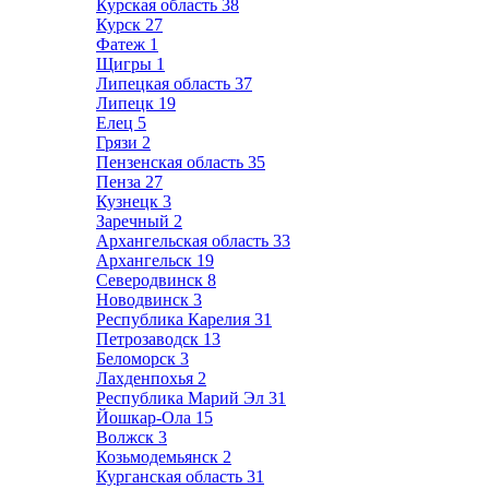
Курская область
38
Курск
27
Фатеж
1
Щигры
1
Липецкая область
37
Липецк
19
Елец
5
Грязи
2
Пензенская область
35
Пенза
27
Кузнецк
3
Заречный
2
Архангельская область
33
Архангельск
19
Северодвинск
8
Новодвинск
3
Республика Карелия
31
Петрозаводск
13
Беломорск
3
Лахденпохья
2
Республика Марий Эл
31
Йошкар-Ола
15
Волжск
3
Козьмодемьянск
2
Курганская область
31