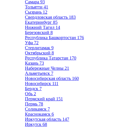
Самара
93
Тольятти
41
Сызрань
12
Свердловская область
183
Екатеринбург
85
Нижний Тагил
14
Березовский
8
Республика Башкортостан
176
Уфа
72
Стерлитамак
9
Октябрьский
8
Республика Татарстан
170
Казань
73
Набережные Челны
21
Альметьевск
7
Новосибирская область
160
Новосибирск
111
Бердск
7
Обь
2
Пермский край
151
Пермь
78
Соликамск
7
Краснокамск
6
Иркутская область
147
Иркутск
68