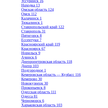
Уссурийск
16
Находка
13
Омская область
124
Омск
112
Калачинск
1
Тюкалинск
1
Ставропольский край
122
Ставрополь
31
Пятигорск
8
Ессентуки
7
Красноярский край
119
Красноярск
67
Норильск
9
Ачинск
6
Днепропетровская область
118
Днепр
103
Подгородное
1
Кемеровская область — Кузбасс
116
Кемерово
30
Новокузнецк
30
Прокопьевск
8
Одесская область
111
Одесса
81
Черноморск
6
Харьковская область
103