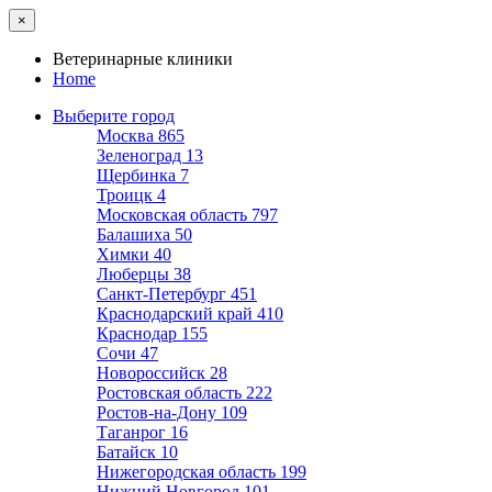
×
Ветеринарные клиники
Home
Выберите город
Москва
865
Зеленоград
13
Щербинка
7
Троицк
4
Московская область
797
Балашиха
50
Химки
40
Люберцы
38
Санкт-Петербург
451
Краснодарский край
410
Краснодар
155
Сочи
47
Новороссийск
28
Ростовская область
222
Ростов-на-Дону
109
Таганрог
16
Батайск
10
Нижегородская область
199
Нижний Новгород
101