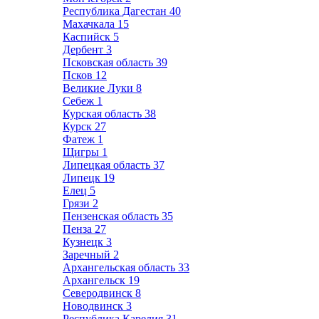
Республика Дагестан
40
Махачкала
15
Каспийск
5
Дербент
3
Псковская область
39
Псков
12
Великие Луки
8
Себеж
1
Курская область
38
Курск
27
Фатеж
1
Щигры
1
Липецкая область
37
Липецк
19
Елец
5
Грязи
2
Пензенская область
35
Пенза
27
Кузнецк
3
Заречный
2
Архангельская область
33
Архангельск
19
Северодвинск
8
Новодвинск
3
Республика Карелия
31