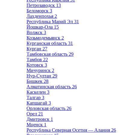
Петрозаводск
13
Беломорск
3
Лахденпохья
2
Республика Марий Эл
31
Йошкар-Ола
15
Волжск
3
Козьмодемьянск
2
Курганская область
31
Курган
27
Тамбовская область
29
Тамбов
22
Котовск
3
Мичуринск
2
Нур-Султан
29
Бишкек
28
Алматинская область
26
Каскелен
3
Талгар
3
Капшагай
3
Орловская область
26
Орел
21
Дмитровск
1
Мценск
1
Республика Северная Осетия — Алания
26