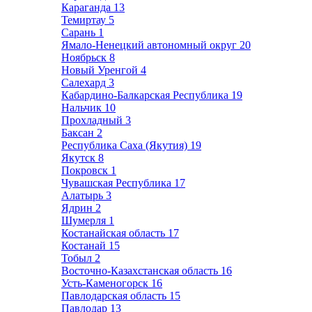
Караганда
13
Темиртау
5
Сарань
1
Ямало-Ненецкий автономный округ
20
Ноябрьск
8
Новый Уренгой
4
Салехард
3
Кабардино-Балкарская Республика
19
Нальчик
10
Прохладный
3
Баксан
2
Республика Саха (Якутия)
19
Якутск
8
Покровск
1
Чувашская Республика
17
Алатырь
3
Ядрин
2
Шумерля
1
Костанайская область
17
Костанай
15
Тобыл
2
Восточно-Казахстанская область
16
Усть-Каменогорск
16
Павлодарская область
15
Павлодар
13