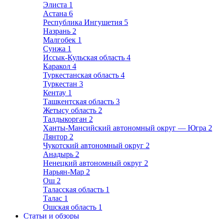
Элиста
1
Астана
6
Республика Ингушетия
5
Назрань
2
Малгобек
1
Сунжа
1
Иссык-Кульская область
4
Каракол
4
Туркестанская область
4
Туркестан
3
Кентау
1
Ташкентская область
3
Жетысу область
2
Талдыкорган
2
Ханты-Мансийский автономный округ — Югра
2
Лянтор
2
Чукотский автономный округ
2
Анадырь
2
Ненецкий автономный округ
2
Нарьян-Мар
2
Ош
2
Таласская область
1
Талас
1
Ошская область
1
Статьи и обзоры