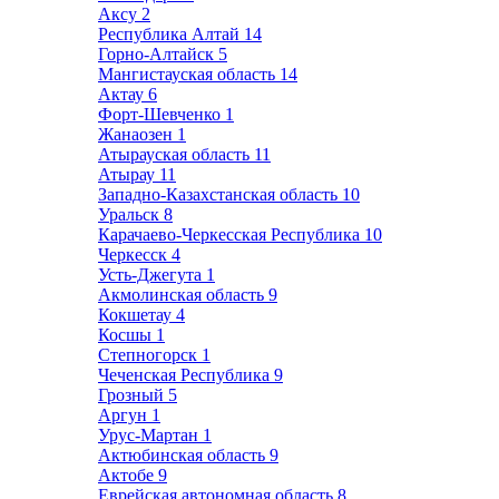
Аксу
2
Республика Алтай
14
Горно-Алтайск
5
Мангистауская область
14
Актау
6
Форт-Шевченко
1
Жанаозен
1
Атырауская область
11
Атырау
11
Западно-Казахстанская область
10
Уральск
8
Карачаево-Черкесская Республика
10
Черкесск
4
Усть-Джегута
1
Акмолинская область
9
Кокшетау
4
Косшы
1
Степногорск
1
Чеченская Республика
9
Грозный
5
Аргун
1
Урус-Мартан
1
Актюбинская область
9
Актобе
9
Еврейская автономная область
8