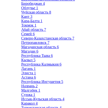
Биробиджан
4
Облучье
1
Чуйская область
8
Кант
3
Кара-Балта
1
Токмок
1
Абай область
7
Семей
6
Северо-Казахстанская область
7
Петропавловск
7
Магаданская область
6
Магадан
6
Республика Тыва
6
Кызыл
5
Республика Калмыкия
6
Лагань
1
Элиста
1
Астана
6
Республика Ингушетия
5
Назрань
2
Малгобек
1
Сунжа
1
Иссык-Кульская область
4
Каракол
4
Туркестанская область
4