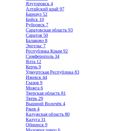
Ялуторовск
4
Алтайский край
97
Барнаул
52
Бийск
10
Рубцовск
7
Саратовская область
93
Саратов
50
Балаково
8
Энгельс
7
Республика Крым
92
Симферополь
34
Ялта
12
Керчь
9
Удмуртская Республика
83
Ижевск
44
Глазов
9
Можга
6
Тверская область
81
Тверь
29
Вышний Волочёк
4
Ржев
4
Калужская область
80
Калуга
31
Обнинск
9
Малоярославец
6