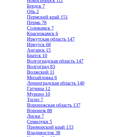
Новосибирск
111
Бердск
7
Обь
2
Пермский край
151
Пермь
78
Соликамск
7
Краснокамск
6
Иркутская область
147
Иркутск
68
Ангарск
15
Братск
10
Волгоградская область
147
Волгоград
83
Волжский
11
Михайловка
6
Ленинградская область
140
Гатчина
12
Мурино
10
Тосно
7
Воронежская область
137
Воронеж
88
Лиски
7
Семилуки
5
Приморский край
133
Владивосток
38