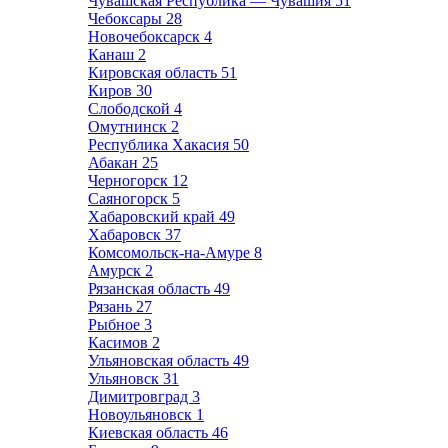
Чувашская Республика — Чувашия
51
Чебоксары
28
Новочебоксарск
4
Канаш
2
Кировская область
51
Киров
30
Слободской
4
Омутнинск
2
Республика Хакасия
50
Абакан
25
Черногорск
12
Саяногорск
5
Хабаровский край
49
Хабаровск
37
Комсомольск-на-Амуре
8
Амурск
2
Рязанская область
49
Рязань
27
Рыбное
3
Касимов
2
Ульяновская область
49
Ульяновск
31
Димитровград
3
Новоульяновск
1
Киевская область
46