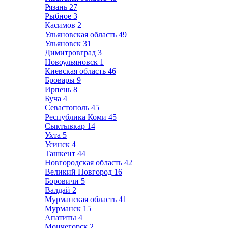
Рязань
27
Рыбное
3
Касимов
2
Ульяновская область
49
Ульяновск
31
Димитровград
3
Новоульяновск
1
Киевская область
46
Бровары
9
Ирпень
8
Буча
4
Севастополь
45
Республика Коми
45
Сыктывкар
14
Ухта
5
Усинск
4
Ташкент
44
Новгородская область
42
Великий Новгород
16
Боровичи
5
Валдай
2
Мурманская область
41
Мурманск
15
Апатиты
4
Мончегорск
2