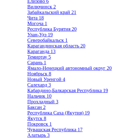
Елизово
6
Вилючинск
2
Забайкальский край
21
Чита
18
Могоча
1
Республика Бурятия
20
Улан-Удэ
19
Северобайкальск
1
Карагандинская область
20
Караганда
13
Темиртау
5
Сарань
1
Ямало-Ненецкий автономный округ
20
Ноябрьск
8
Новый Уренгой
4
Салехард
3
Кабардино-Балкарская Республика
19
Нальчик
10
Прохладный
3
Баксан
2
Республика Саха (Якутия)
19
Якутск
8
Покровск
1
Чувашская Республика
17
Алатырь
3