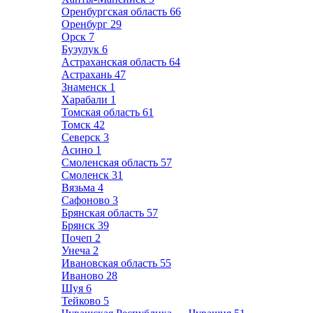
Оренбургская область
66
Оренбург
29
Орск
7
Бузулук
6
Астраханская область
64
Астрахань
47
Знаменск
1
Харабали
1
Томская область
61
Томск
42
Северск
3
Асино
1
Смоленская область
57
Смоленск
31
Вязьма
4
Сафоново
3
Брянская область
57
Брянск
39
Почеп
2
Унеча
2
Ивановская область
55
Иваново
28
Шуя
6
Тейково
5