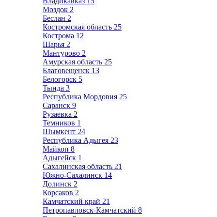
Владикавказ
15
Моздок
2
Беслан
2
Костромская область
25
Кострома
12
Шарья
2
Мантурово
2
Амурская область
25
Благовещенск
13
Белогорск
5
Тында
3
Республика Мордовия
25
Саранск
9
Рузаевка
2
Темников
1
Шымкент
24
Республика Адыгея
23
Майкоп
8
Адыгейск
1
Сахалинская область
21
Южно-Сахалинск
14
Долинск
2
Корсаков
2
Камчатский край
21
Петропавловск-Камчатский
8