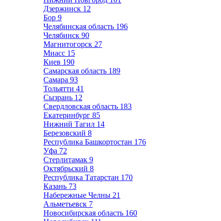
Дзержинск
12
Бор
9
Челябинская область
196
Челябинск
90
Магнитогорск
27
Миасс
15
Киев
190
Самарская область
189
Самара
93
Тольятти
41
Сызрань
12
Свердловская область
183
Екатеринбург
85
Нижний Тагил
14
Березовский
8
Республика Башкортостан
176
Уфа
72
Стерлитамак
9
Октябрьский
8
Республика Татарстан
170
Казань
73
Набережные Челны
21
Альметьевск
7
Новосибирская область
160