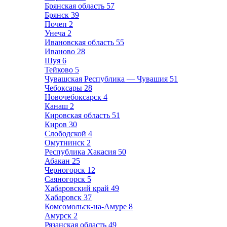
Брянская область
57
Брянск
39
Почеп
2
Унеча
2
Ивановская область
55
Иваново
28
Шуя
6
Тейково
5
Чувашская Республика — Чувашия
51
Чебоксары
28
Новочебоксарск
4
Канаш
2
Кировская область
51
Киров
30
Слободской
4
Омутнинск
2
Республика Хакасия
50
Абакан
25
Черногорск
12
Саяногорск
5
Хабаровский край
49
Хабаровск
37
Комсомольск-на-Амуре
8
Амурск
2
Рязанская область
49