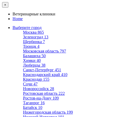
×
Ветеринарные клиники
Home
Выберите город
Москва
865
Зеленоград
13
Щербинка
7
Троицк
4
Московская область
797
Балашиха
50
Химки
40
Люберцы
38
Санкт-Петербург
451
Краснодарский край
410
Краснодар
155
Сочи
47
Новороссийск
28
Ростовская область
222
Ростов-на-Дону
109
Таганрог
16
Батайск
10
Нижегородская область
199
Нижний Новгород
101