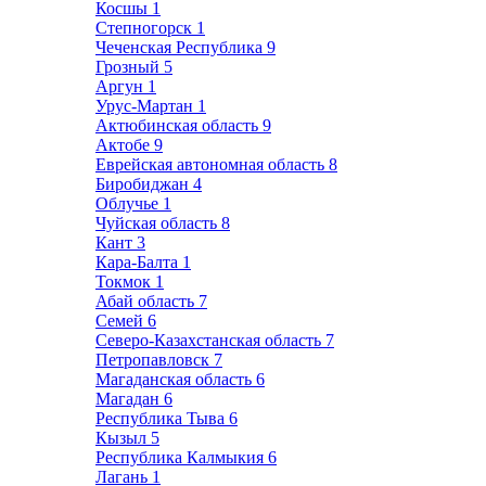
Косшы
1
Степногорск
1
Чеченская Республика
9
Грозный
5
Аргун
1
Урус-Мартан
1
Актюбинская область
9
Актобе
9
Еврейская автономная область
8
Биробиджан
4
Облучье
1
Чуйская область
8
Кант
3
Кара-Балта
1
Токмок
1
Абай область
7
Семей
6
Северо-Казахстанская область
7
Петропавловск
7
Магаданская область
6
Магадан
6
Республика Тыва
6
Кызыл
5
Республика Калмыкия
6
Лагань
1