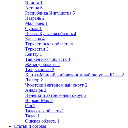
Элиста
1
Астана
6
Республика Ингушетия
5
Назрань
2
Малгобек
1
Сунжа
1
Иссык-Кульская область
4
Каракол
4
Туркестанская область
4
Туркестан
3
Кентау
1
Ташкентская область
3
Жетысу область
2
Талдыкорган
2
Ханты-Мансийский автономный округ — Югра
2
Лянтор
2
Чукотский автономный округ
2
Анадырь
2
Ненецкий автономный округ
2
Нарьян-Мар
2
Ош
2
Таласская область
1
Талас
1
Ошская область
1
Статьи и обзоры