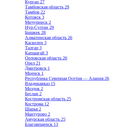
Курган
27
Тамбовская область
29
Тамбов
22
Котовск
3
Мичуринск
2
Нур-Султан
29
Бишкек
28
Алматинская область
26
Каскелен
3
Талгар
3
Капшагай
3
Орловская область
26
Орел
21
Дмитровск
1
Мценск
1
Республика Северная Осетия — Алания
26
Владикавказ
15
Моздок
2
Беслан
2
Костромская область
25
Кострома
12
Шарья
2
Мантурово
2
Амурская область
25
Благовещенск
13