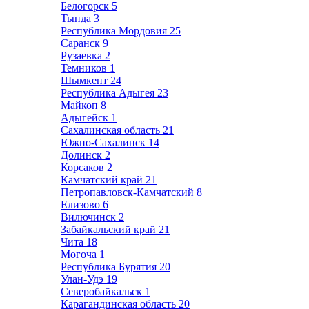
Белогорск
5
Тында
3
Республика Мордовия
25
Саранск
9
Рузаевка
2
Темников
1
Шымкент
24
Республика Адыгея
23
Майкоп
8
Адыгейск
1
Сахалинская область
21
Южно-Сахалинск
14
Долинск
2
Корсаков
2
Камчатский край
21
Петропавловск-Камчатский
8
Елизово
6
Вилючинск
2
Забайкальский край
21
Чита
18
Могоча
1
Республика Бурятия
20
Улан-Удэ
19
Северобайкальск
1
Карагандинская область
20