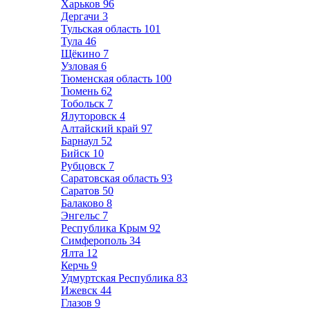
Харьков
96
Дергачи
3
Тульская область
101
Тула
46
Щёкино
7
Узловая
6
Тюменская область
100
Тюмень
62
Тобольск
7
Ялуторовск
4
Алтайский край
97
Барнаул
52
Бийск
10
Рубцовск
7
Саратовская область
93
Саратов
50
Балаково
8
Энгельс
7
Республика Крым
92
Симферополь
34
Ялта
12
Керчь
9
Удмуртская Республика
83
Ижевск
44
Глазов
9