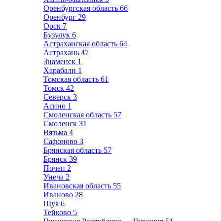
Оренбургская область
66
Оренбург
29
Орск
7
Бузулук
6
Астраханская область
64
Астрахань
47
Знаменск
1
Харабали
1
Томская область
61
Томск
42
Северск
3
Асино
1
Смоленская область
57
Смоленск
31
Вязьма
4
Сафоново
3
Брянская область
57
Брянск
39
Почеп
2
Унеча
2
Ивановская область
55
Иваново
28
Шуя
6
Тейково
5