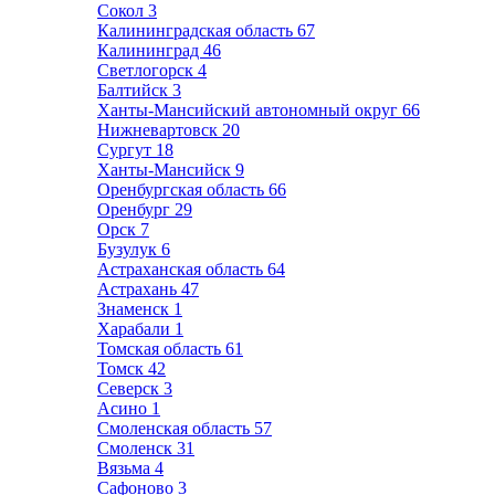
Сокол
3
Калининградская область
67
Калининград
46
Светлогорск
4
Балтийск
3
Ханты-Мансийский автономный округ
66
Нижневартовск
20
Сургут
18
Ханты-Мансийск
9
Оренбургская область
66
Оренбург
29
Орск
7
Бузулук
6
Астраханская область
64
Астрахань
47
Знаменск
1
Харабали
1
Томская область
61
Томск
42
Северск
3
Асино
1
Смоленская область
57
Смоленск
31
Вязьма
4
Сафоново
3