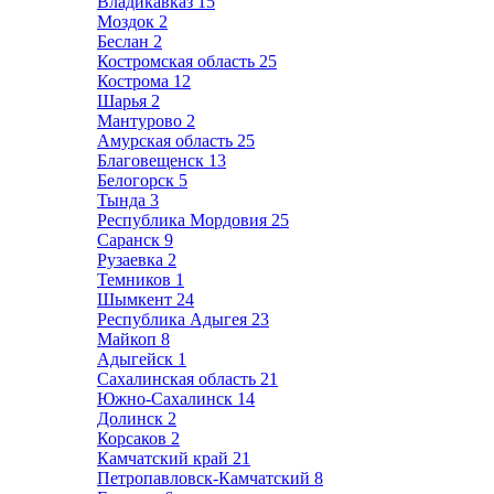
Владикавказ
15
Моздок
2
Беслан
2
Костромская область
25
Кострома
12
Шарья
2
Мантурово
2
Амурская область
25
Благовещенск
13
Белогорск
5
Тында
3
Республика Мордовия
25
Саранск
9
Рузаевка
2
Темников
1
Шымкент
24
Республика Адыгея
23
Майкоп
8
Адыгейск
1
Сахалинская область
21
Южно-Сахалинск
14
Долинск
2
Корсаков
2
Камчатский край
21
Петропавловск-Камчатский
8