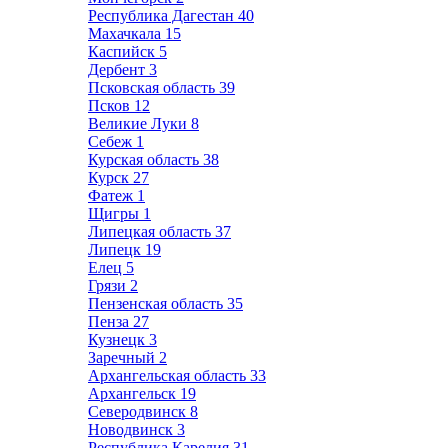
Республика Дагестан
40
Махачкала
15
Каспийск
5
Дербент
3
Псковская область
39
Псков
12
Великие Луки
8
Себеж
1
Курская область
38
Курск
27
Фатеж
1
Щигры
1
Липецкая область
37
Липецк
19
Елец
5
Грязи
2
Пензенская область
35
Пенза
27
Кузнецк
3
Заречный
2
Архангельская область
33
Архангельск
19
Северодвинск
8
Новодвинск
3
Республика Карелия
31