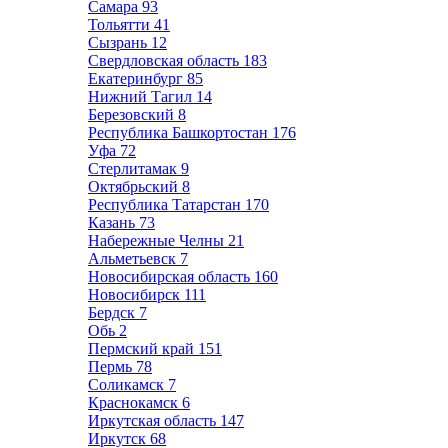
Самара
93
Тольятти
41
Сызрань
12
Свердловская область
183
Екатеринбург
85
Нижний Тагил
14
Березовский
8
Республика Башкортостан
176
Уфа
72
Стерлитамак
9
Октябрьский
8
Республика Татарстан
170
Казань
73
Набережные Челны
21
Альметьевск
7
Новосибирская область
160
Новосибирск
111
Бердск
7
Обь
2
Пермский край
151
Пермь
78
Соликамск
7
Краснокамск
6
Иркутская область
147
Иркутск
68