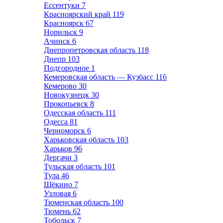
Ессентуки
7
Красноярский край
119
Красноярск
67
Норильск
9
Ачинск
6
Днепропетровская область
118
Днепр
103
Подгородное
1
Кемеровская область — Кузбасс
116
Кемерово
30
Новокузнецк
30
Прокопьевск
8
Одесская область
111
Одесса
81
Черноморск
6
Харьковская область
103
Харьков
96
Дергачи
3
Тульская область
101
Тула
46
Щёкино
7
Узловая
6
Тюменская область
100
Тюмень
62
Тобольск
7