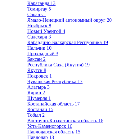
Караганда
13
Темиртау
5
Сарань
1
Ямало-Ненецкий автономный округ
20
Ноябрьск
8
Новый Уренгой
4
Салехард
3
Кабардино-Балкарская Республика
19
Нальчик
10
Прохладный
3
Баксан
2
Республика Саха (Якутия)
19
Якутск
8
Покровск
1
Чувашская Республика
17
Алатырь
3
Ядрин
2
Шумерля
1
Костанайская область
17
Костанай
15
Тобыл
2
Восточно-Казахстанская область
16
Усть-Каменогорск
16
Павлодарская область
15
Павлодар
13