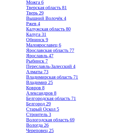
Можга
6
Тверская область
81
Тверь
29
Вышний Волочёк
4
Ржев
4
Калужская область
80
Калуга
31
Обнинск
9
Малоярославец
6
Ярославская область
77
Ярославль
47
Рыбинск
7
Переславль-Залесский
4
Алматы
73
Владимирская область
71
Владимир
25
Ковров
8
Александров
8
Белгородская область
71
Белгород
29
Старый Оскол
5
Строитель
3
Вологодская область
69
Вологда
26
Череповец
25