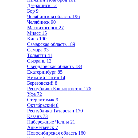
Дзержинск
12
Бор
9
Челябинская область
196
Челябинск
90
Магнитогорск
27
Миасс
15
Киев
190
Самарская область
189
Самара
93
Тольятти
41
Сызрань
12
Свердловская область
183
Екатеринбург
85
Нижний Тагил
14
Березовский
8
Республика Башкортостан
176
Уфа
72
Стерлитамак
9
Октябрьский
8
Республика Татарстан
170
Казань
73
Набережные Челны
21
Альметьевск
7
Новосибирская область
160