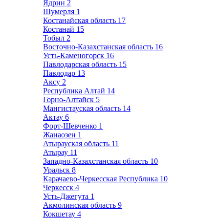
Ядрин
2
Шумерля
1
Костанайская область
17
Костанай
15
Тобыл
2
Восточно-Казахстанская область
16
Усть-Каменогорск
16
Павлодарская область
15
Павлодар
13
Аксу
2
Республика Алтай
14
Горно-Алтайск
5
Мангистауская область
14
Актау
6
Форт-Шевченко
1
Жанаозен
1
Атырауская область
11
Атырау
11
Западно-Казахстанская область
10
Уральск
8
Карачаево-Черкесская Республика
10
Черкесск
4
Усть-Джегута
1
Акмолинская область
9
Кокшетау
4