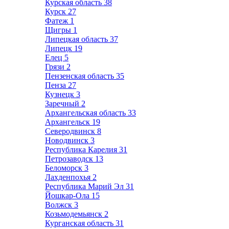
Курская область
38
Курск
27
Фатеж
1
Щигры
1
Липецкая область
37
Липецк
19
Елец
5
Грязи
2
Пензенская область
35
Пенза
27
Кузнецк
3
Заречный
2
Архангельская область
33
Архангельск
19
Северодвинск
8
Новодвинск
3
Республика Карелия
31
Петрозаводск
13
Беломорск
3
Лахденпохья
2
Республика Марий Эл
31
Йошкар-Ола
15
Волжск
3
Козьмодемьянск
2
Курганская область
31