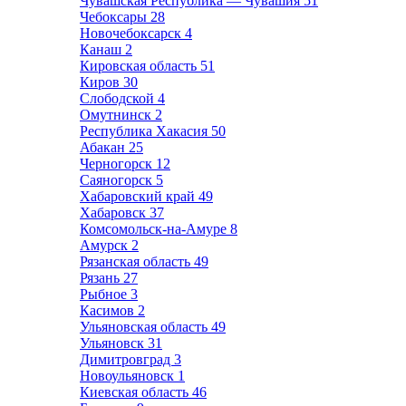
Чувашская Республика — Чувашия
51
Чебоксары
28
Новочебоксарск
4
Канаш
2
Кировская область
51
Киров
30
Слободской
4
Омутнинск
2
Республика Хакасия
50
Абакан
25
Черногорск
12
Саяногорск
5
Хабаровский край
49
Хабаровск
37
Комсомольск-на-Амуре
8
Амурск
2
Рязанская область
49
Рязань
27
Рыбное
3
Касимов
2
Ульяновская область
49
Ульяновск
31
Димитровград
3
Новоульяновск
1
Киевская область
46