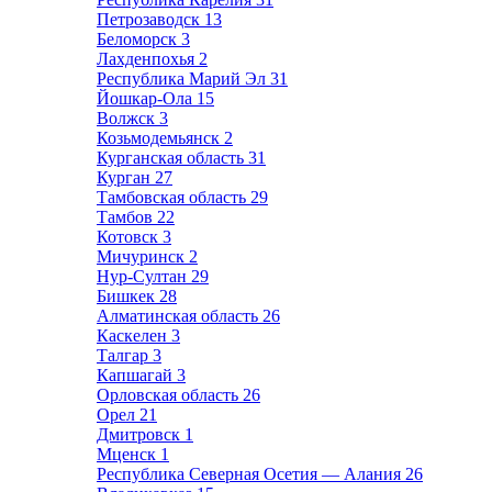
Петрозаводск
13
Беломорск
3
Лахденпохья
2
Республика Марий Эл
31
Йошкар-Ола
15
Волжск
3
Козьмодемьянск
2
Курганская область
31
Курган
27
Тамбовская область
29
Тамбов
22
Котовск
3
Мичуринск
2
Нур-Султан
29
Бишкек
28
Алматинская область
26
Каскелен
3
Талгар
3
Капшагай
3
Орловская область
26
Орел
21
Дмитровск
1
Мценск
1
Республика Северная Осетия — Алания
26