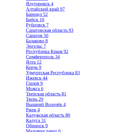
Ялуторовск
4
Алтайский край
97
Барнаул
52
Бийск
10
Рубцовск
7
Саратовская область
93
Саратов
50
Балаково
8
Энгельс
7
Республика Крым
92
Симферополь
34
Ялта
12
Керчь
9
Удмуртская Республика
83
Ижевск
44
Глазов
9
Можга
6
Тверская область
81
Тверь
29
Вышний Волочёк
4
Ржев
4
Калужская область
80
Калуга
31
Обнинск
9
Малоярославец
6