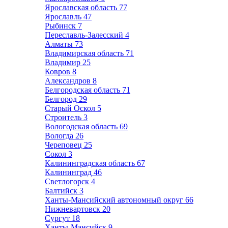
Ярославская область
77
Ярославль
47
Рыбинск
7
Переславль-Залесский
4
Алматы
73
Владимирская область
71
Владимир
25
Ковров
8
Александров
8
Белгородская область
71
Белгород
29
Старый Оскол
5
Строитель
3
Вологодская область
69
Вологда
26
Череповец
25
Сокол
3
Калининградская область
67
Калининград
46
Светлогорск
4
Балтийск
3
Ханты-Мансийский автономный округ
66
Нижневартовск
20
Сургут
18
Ханты-Мансийск
9