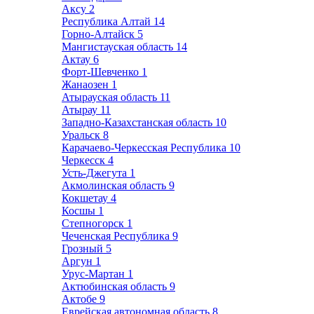
Аксу
2
Республика Алтай
14
Горно-Алтайск
5
Мангистауская область
14
Актау
6
Форт-Шевченко
1
Жанаозен
1
Атырауская область
11
Атырау
11
Западно-Казахстанская область
10
Уральск
8
Карачаево-Черкесская Республика
10
Черкесск
4
Усть-Джегута
1
Акмолинская область
9
Кокшетау
4
Косшы
1
Степногорск
1
Чеченская Республика
9
Грозный
5
Аргун
1
Урус-Мартан
1
Актюбинская область
9
Актобе
9
Еврейская автономная область
8