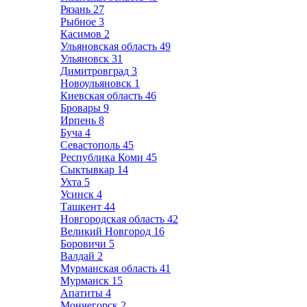
Рязань
27
Рыбное
3
Касимов
2
Ульяновская область
49
Ульяновск
31
Димитровград
3
Новоульяновск
1
Киевская область
46
Бровары
9
Ирпень
8
Буча
4
Севастополь
45
Республика Коми
45
Сыктывкар
14
Ухта
5
Усинск
4
Ташкент
44
Новгородская область
42
Великий Новгород
16
Боровичи
5
Валдай
2
Мурманская область
41
Мурманск
15
Апатиты
4
Мончегорск
2