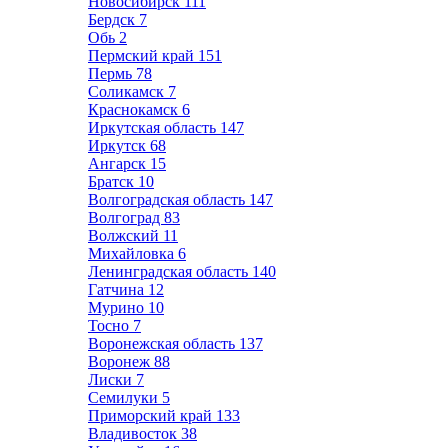
Новосибирск
111
Бердск
7
Обь
2
Пермский край
151
Пермь
78
Соликамск
7
Краснокамск
6
Иркутская область
147
Иркутск
68
Ангарск
15
Братск
10
Волгоградская область
147
Волгоград
83
Волжский
11
Михайловка
6
Ленинградская область
140
Гатчина
12
Мурино
10
Тосно
7
Воронежская область
137
Воронеж
88
Лиски
7
Семилуки
5
Приморский край
133
Владивосток
38