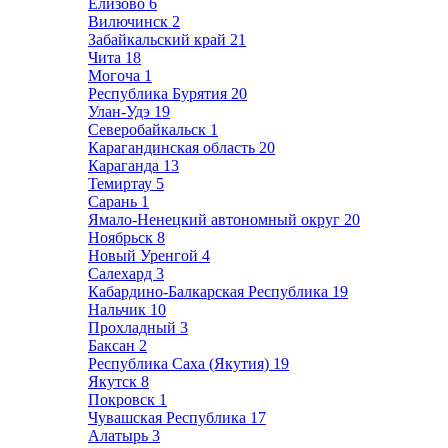
Елизово
6
Вилючинск
2
Забайкальский край
21
Чита
18
Могоча
1
Республика Бурятия
20
Улан-Удэ
19
Северобайкальск
1
Карагандинская область
20
Караганда
13
Темиртау
5
Сарань
1
Ямало-Ненецкий автономный округ
20
Ноябрьск
8
Новый Уренгой
4
Салехард
3
Кабардино-Балкарская Республика
19
Нальчик
10
Прохладный
3
Баксан
2
Республика Саха (Якутия)
19
Якутск
8
Покровск
1
Чувашская Республика
17
Алатырь
3