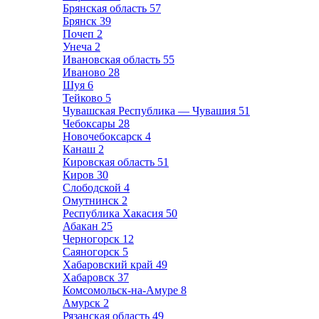
Брянская область
57
Брянск
39
Почеп
2
Унеча
2
Ивановская область
55
Иваново
28
Шуя
6
Тейково
5
Чувашская Республика — Чувашия
51
Чебоксары
28
Новочебоксарск
4
Канаш
2
Кировская область
51
Киров
30
Слободской
4
Омутнинск
2
Республика Хакасия
50
Абакан
25
Черногорск
12
Саяногорск
5
Хабаровский край
49
Хабаровск
37
Комсомольск-на-Амуре
8
Амурск
2
Рязанская область
49