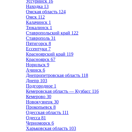
Уссурийск
16
Находка
13
Омская область
124
Омск
112
Калачинск
1
Тюкалинск
1
Ставропольский край
122
Ставрополь
31
Пятигорск
8
Ессентуки
7
Красноярский край
119
Красноярск
67
Норильск
9
Ачинск
6
Днепропетровская область
118
Днепр
103
Подгородное
1
Кемеровская область — Кузбасс
116
Кемерово
30
Новокузнецк
30
Прокопьевск
8
Одесская область
111
Одесса
81
Черноморск
6
Харьковская область
103