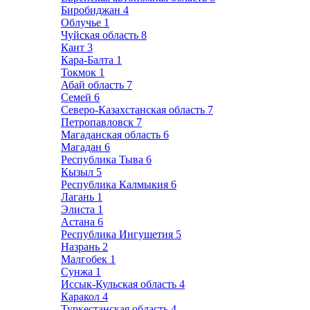
Биробиджан
4
Облучье
1
Чуйская область
8
Кант
3
Кара-Балта
1
Токмок
1
Абай область
7
Семей
6
Северо-Казахстанская область
7
Петропавловск
7
Магаданская область
6
Магадан
6
Республика Тыва
6
Кызыл
5
Республика Калмыкия
6
Лагань
1
Элиста
1
Астана
6
Республика Ингушетия
5
Назрань
2
Малгобек
1
Сунжа
1
Иссык-Кульская область
4
Каракол
4
Туркестанская область
4