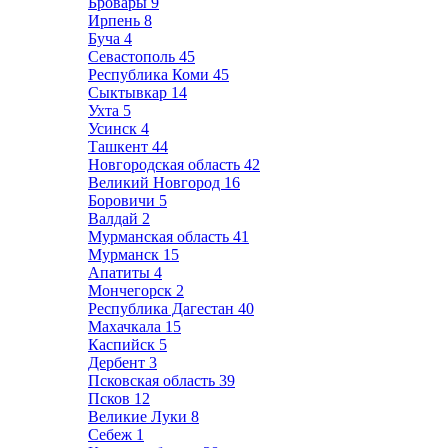
Бровары
9
Ирпень
8
Буча
4
Севастополь
45
Республика Коми
45
Сыктывкар
14
Ухта
5
Усинск
4
Ташкент
44
Новгородская область
42
Великий Новгород
16
Боровичи
5
Валдай
2
Мурманская область
41
Мурманск
15
Апатиты
4
Мончегорск
2
Республика Дагестан
40
Махачкала
15
Каспийск
5
Дербент
3
Псковская область
39
Псков
12
Великие Луки
8
Себеж
1