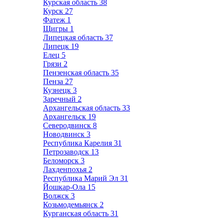
Курская область
38
Курск
27
Фатеж
1
Щигры
1
Липецкая область
37
Липецк
19
Елец
5
Грязи
2
Пензенская область
35
Пенза
27
Кузнецк
3
Заречный
2
Архангельская область
33
Архангельск
19
Северодвинск
8
Новодвинск
3
Республика Карелия
31
Петрозаводск
13
Беломорск
3
Лахденпохья
2
Республика Марий Эл
31
Йошкар-Ола
15
Волжск
3
Козьмодемьянск
2
Курганская область
31