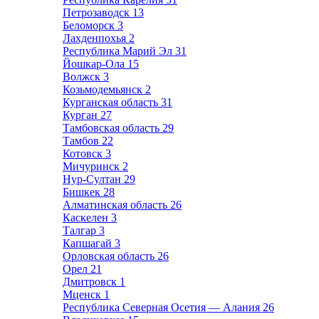
Петрозаводск
13
Беломорск
3
Лахденпохья
2
Республика Марий Эл
31
Йошкар-Ола
15
Волжск
3
Козьмодемьянск
2
Курганская область
31
Курган
27
Тамбовская область
29
Тамбов
22
Котовск
3
Мичуринск
2
Нур-Султан
29
Бишкек
28
Алматинская область
26
Каскелен
3
Талгар
3
Капшагай
3
Орловская область
26
Орел
21
Дмитровск
1
Мценск
1
Республика Северная Осетия — Алания
26