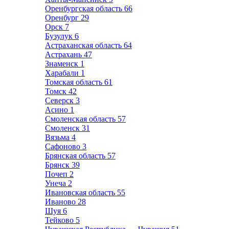
Оренбургская область
66
Оренбург
29
Орск
7
Бузулук
6
Астраханская область
64
Астрахань
47
Знаменск
1
Харабали
1
Томская область
61
Томск
42
Северск
3
Асино
1
Смоленская область
57
Смоленск
31
Вязьма
4
Сафоново
3
Брянская область
57
Брянск
39
Почеп
2
Унеча
2
Ивановская область
55
Иваново
28
Шуя
6
Тейково
5