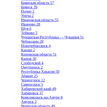
Брянская область
57
Брянск
39
Почеп
2
Унеча
2
Ивановская область
55
Иваново
28
Шуя
6
Тейково
5
Чувашская Республика — Чувашия
51
Чебоксары
28
Новочебоксарск
4
Канаш
2
Кировская область
51
Киров
30
Слободской
4
Омутнинск
2
Республика Хакасия
50
Абакан
25
Черногорск
12
Саяногорск
5
Хабаровский край
49
Хабаровск
37
Комсомольск-на-Амуре
8
Амурск
2
Рязанская область
49