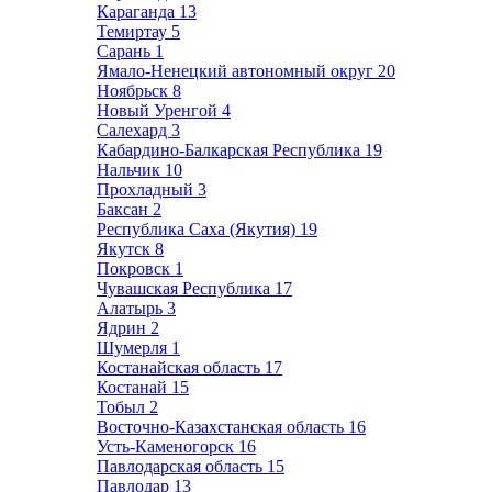
Караганда
13
Темиртау
5
Сарань
1
Ямало-Ненецкий автономный округ
20
Ноябрьск
8
Новый Уренгой
4
Салехард
3
Кабардино-Балкарская Республика
19
Нальчик
10
Прохладный
3
Баксан
2
Республика Саха (Якутия)
19
Якутск
8
Покровск
1
Чувашская Республика
17
Алатырь
3
Ядрин
2
Шумерля
1
Костанайская область
17
Костанай
15
Тобыл
2
Восточно-Казахстанская область
16
Усть-Каменогорск
16
Павлодарская область
15
Павлодар
13