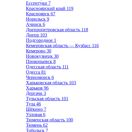
Ессентуки
7
Красноярский край
119
Красноярск
67
Норильск
9
Ачинск
6
Днепропетровская область
118
Днепр
103
Подгородное
1
Кемеровская область — Кузбасс
116
Кемерово
30
Новокузнецк
30
Прокопьевск
8
Одесская область
111
Одесса
81
Черноморск
6
Харьковская область
103
Харьков
96
Дергачи
3
Тульская область
101
Тула
46
Щёкино
7
Узловая
6
Тюменская область
100
Тюмень
62
Тобольск
7