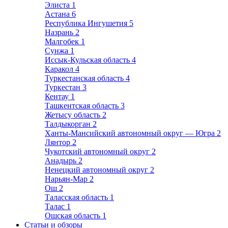
Элиста
1
Астана
6
Республика Ингушетия
5
Назрань
2
Малгобек
1
Сунжа
1
Иссык-Кульская область
4
Каракол
4
Туркестанская область
4
Туркестан
3
Кентау
1
Ташкентская область
3
Жетысу область
2
Талдыкорган
2
Ханты-Мансийский автономный округ — Югра
2
Лянтор
2
Чукотский автономный округ
2
Анадырь
2
Ненецкий автономный округ
2
Нарьян-Мар
2
Ош
2
Таласская область
1
Талас
1
Ошская область
1
Статьи и обзоры