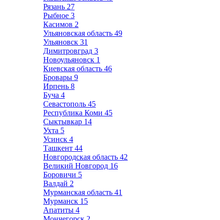
Рязань
27
Рыбное
3
Касимов
2
Ульяновская область
49
Ульяновск
31
Димитровград
3
Новоульяновск
1
Киевская область
46
Бровары
9
Ирпень
8
Буча
4
Севастополь
45
Республика Коми
45
Сыктывкар
14
Ухта
5
Усинск
4
Ташкент
44
Новгородская область
42
Великий Новгород
16
Боровичи
5
Валдай
2
Мурманская область
41
Мурманск
15
Апатиты
4
Мончегорск
2