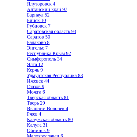
Ялуторовск
4
Алтайский край
97
Барнаул
52
Бийск
10
Рубцовск
7
Саратовская область
93
Саратов
50
Балаково
8
Энгельс
7
Республика Крым
92
Симферополь
34
Ялта
12
Керчь
9
Удмуртская Республика
83
Ижевск
44
Глазов
9
Можга
6
Тверская область
81
Тверь
29
Вышний Волочёк
4
Ржев
4
Калужская область
80
Калуга
31
Обнинск
9
Малоярославец
6