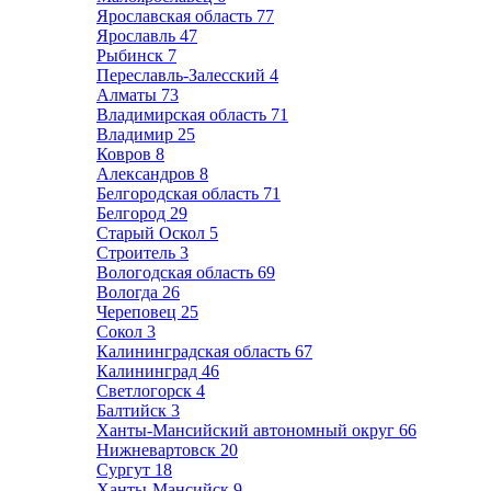
Ярославская область
77
Ярославль
47
Рыбинск
7
Переславль-Залесский
4
Алматы
73
Владимирская область
71
Владимир
25
Ковров
8
Александров
8
Белгородская область
71
Белгород
29
Старый Оскол
5
Строитель
3
Вологодская область
69
Вологда
26
Череповец
25
Сокол
3
Калининградская область
67
Калининград
46
Светлогорск
4
Балтийск
3
Ханты-Мансийский автономный округ
66
Нижневартовск
20
Сургут
18
Ханты-Мансийск
9