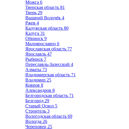
Можга
6
Тверская область
81
Тверь
29
Вышний Волочёк
4
Ржев
4
Калужская область
80
Калуга
31
Обнинск
9
Малоярославец
6
Ярославская область
77
Ярославль
47
Рыбинск
7
Переславль-Залесский
4
Алматы
73
Владимирская область
71
Владимир
25
Ковров
8
Александров
8
Белгородская область
71
Белгород
29
Старый Оскол
5
Строитель
3
Вологодская область
69
Вологда
26
Череповец
25