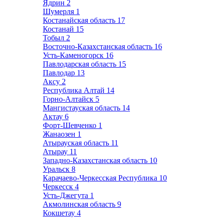
Ядрин
2
Шумерля
1
Костанайская область
17
Костанай
15
Тобыл
2
Восточно-Казахстанская область
16
Усть-Каменогорск
16
Павлодарская область
15
Павлодар
13
Аксу
2
Республика Алтай
14
Горно-Алтайск
5
Мангистауская область
14
Актау
6
Форт-Шевченко
1
Жанаозен
1
Атырауская область
11
Атырау
11
Западно-Казахстанская область
10
Уральск
8
Карачаево-Черкесская Республика
10
Черкесск
4
Усть-Джегута
1
Акмолинская область
9
Кокшетау
4