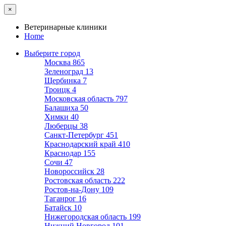
×
Ветеринарные клиники
Home
Выберите город
Москва
865
Зеленоград
13
Щербинка
7
Троицк
4
Московская область
797
Балашиха
50
Химки
40
Люберцы
38
Санкт-Петербург
451
Краснодарский край
410
Краснодар
155
Сочи
47
Новороссийск
28
Ростовская область
222
Ростов-на-Дону
109
Таганрог
16
Батайск
10
Нижегородская область
199
Нижний Новгород
101