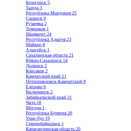
Белогорск
5
Тында
3
Республика Мордовия
25
Саранск
9
Рузаевка
2
Темников
1
Шымкент
24
Республика Адыгея
23
Майкоп
8
Адыгейск
1
Сахалинская область
21
Южно-Сахалинск
14
Долинск
2
Корсаков
2
Камчатский край
21
Петропавловск-Камчатский
8
Елизово
6
Вилючинск
2
Забайкальский край
21
Чита
18
Могоча
1
Республика Бурятия
20
Улан-Удэ
19
Северобайкальск
1
Карагандинская область
20