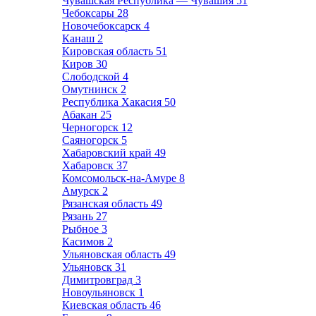
Чувашская Республика — Чувашия
51
Чебоксары
28
Новочебоксарск
4
Канаш
2
Кировская область
51
Киров
30
Слободской
4
Омутнинск
2
Республика Хакасия
50
Абакан
25
Черногорск
12
Саяногорск
5
Хабаровский край
49
Хабаровск
37
Комсомольск-на-Амуре
8
Амурск
2
Рязанская область
49
Рязань
27
Рыбное
3
Касимов
2
Ульяновская область
49
Ульяновск
31
Димитровград
3
Новоульяновск
1
Киевская область
46