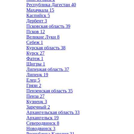
Республика Дагестан
40
Махачкала
15
Каспийск
5
Дербент
3
Псковская область
39
Псков
12
Великие Луки
8
Себеж
1
Курская область
38
Курск
27
Фатеж
1
Щигры
1
Липецкая область
37
Липецк
19
Елец
5
Грязи
2
Пензенская область
35
Пенза
27
Кузнецк
3
Заречный
2
Архангельская область
33
Архангельск
19
Северодвинск
8
Новодвинск
3
Республика Карелия
31