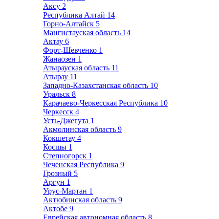
Аксу
2
Республика Алтай
14
Горно-Алтайск
5
Мангистауская область
14
Актау
6
Форт-Шевченко
1
Жанаозен
1
Атырауская область
11
Атырау
11
Западно-Казахстанская область
10
Уральск
8
Карачаево-Черкесская Республика
10
Черкесск
4
Усть-Джегута
1
Акмолинская область
9
Кокшетау
4
Косшы
1
Степногорск
1
Чеченская Республика
9
Грозный
5
Аргун
1
Урус-Мартан
1
Актюбинская область
9
Актобе
9
Еврейская автономная область
8