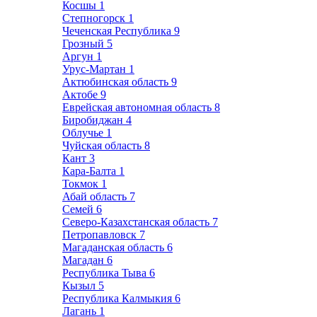
Косшы
1
Степногорск
1
Чеченская Республика
9
Грозный
5
Аргун
1
Урус-Мартан
1
Актюбинская область
9
Актобе
9
Еврейская автономная область
8
Биробиджан
4
Облучье
1
Чуйская область
8
Кант
3
Кара-Балта
1
Токмок
1
Абай область
7
Семей
6
Северо-Казахстанская область
7
Петропавловск
7
Магаданская область
6
Магадан
6
Республика Тыва
6
Кызыл
5
Республика Калмыкия
6
Лагань
1