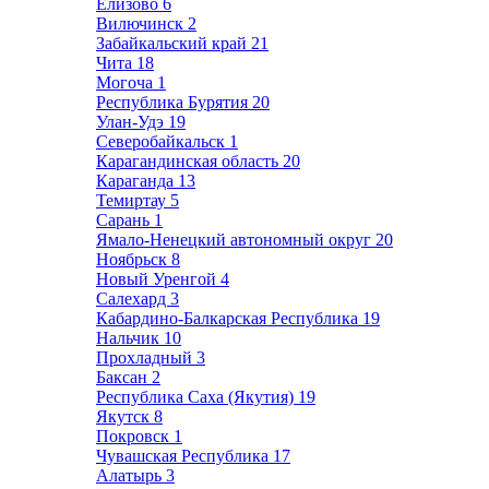
Елизово
6
Вилючинск
2
Забайкальский край
21
Чита
18
Могоча
1
Республика Бурятия
20
Улан-Удэ
19
Северобайкальск
1
Карагандинская область
20
Караганда
13
Темиртау
5
Сарань
1
Ямало-Ненецкий автономный округ
20
Ноябрьск
8
Новый Уренгой
4
Салехард
3
Кабардино-Балкарская Республика
19
Нальчик
10
Прохладный
3
Баксан
2
Республика Саха (Якутия)
19
Якутск
8
Покровск
1
Чувашская Республика
17
Алатырь
3