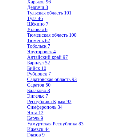
Харьков
96
Дергачи
3
Тульская область
101
Тула
46
Щёкино
7
Узловая
6
Тюменская область
100
Тюмень
62
Тобольск
7
Ялуторовск
4
Алтайский край
97
Барнаул
52
Бийск
10
Рубцовск
7
Саратовская область
93
Саратов
50
Балаково
8
Энгельс
7
Республика Крым
92
Симферополь
34
Ялта
12
Керчь
9
Удмуртская Республика
83
Ижевск
44
Глазов
9