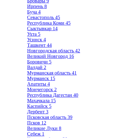
Бровары
9
Ирпень
8
Буча
4
Севастополь
45
Республика Коми
45
Сыктывкар
14
Ухта
5
Усинск
4
Ташкент
44
Новгородская область
42
Великий Новгород
16
Боровичи
5
Валдай
2
Мурманская область
41
Мурманск
15
Апатиты
4
Мончегорск
2
Республика Дагестан
40
Махачкала
15
Каспийск
5
Дербент
3
Псковская область
39
Псков
12
Великие Луки
8
Себеж
1