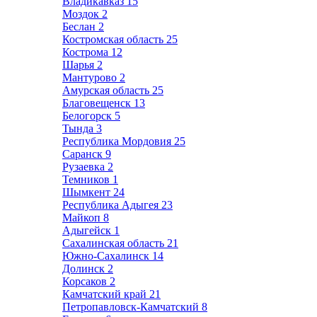
Владикавказ
15
Моздок
2
Беслан
2
Костромская область
25
Кострома
12
Шарья
2
Мантурово
2
Амурская область
25
Благовещенск
13
Белогорск
5
Тында
3
Республика Мордовия
25
Саранск
9
Рузаевка
2
Темников
1
Шымкент
24
Республика Адыгея
23
Майкоп
8
Адыгейск
1
Сахалинская область
21
Южно-Сахалинск
14
Долинск
2
Корсаков
2
Камчатский край
21
Петропавловск-Камчатский
8