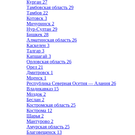
Курган
27
Тамбовская область
29
Тамбов
22
Котовск
3
Мичуринск
2
Нур-Султан
29
Бишкек
28
Алматинская область
26
Каскелен
3
Талгар
3
Капшагай
3
Орловская область
26
Орел
21
Дмитровск
1
Мценск
1
Республика Северная Осетия — Алания
26
Владикавказ
15
Моздок
2
Беслан
2
Костромская область
25
Кострома
12
Шарья
2
Мантурово
2
Амурская область
25
Благовещенск
13