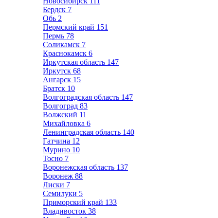
Новосибирск
111
Бердск
7
Обь
2
Пермский край
151
Пермь
78
Соликамск
7
Краснокамск
6
Иркутская область
147
Иркутск
68
Ангарск
15
Братск
10
Волгоградская область
147
Волгоград
83
Волжский
11
Михайловка
6
Ленинградская область
140
Гатчина
12
Мурино
10
Тосно
7
Воронежская область
137
Воронеж
88
Лиски
7
Семилуки
5
Приморский край
133
Владивосток
38