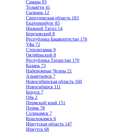
Самара
93
Тольятти
41
Сызрань
12
Свердловская область
183
Екатеринбург
85
Нижний Тагил
14
Березовский
8
Республика Башкортостан
176
Уфа
72
Стерлитамак
9
Октябрьский
8
Республика Татарстан
170
Казань
73
Набережные Челны
21
Альметьевск
7
Новосибирская область
160
Новосибирск
111
Бердск
7
Обь
2
Пермский край
151
Пермь
78
Соликамск
7
Краснокамск
6
Иркутская область
147
Иркутск
68