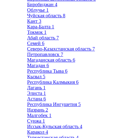
Биробиджан
4
Облучье
1
Чуйская область
8
Кант
3
Кара-Балта
1
Токмок
1
Абай область
7
Семей
6
Северо-Казахстанская область
7
Петропавловск
7
Магаданская область
6
Магадан
6
Республика Тыва
6
Кызыл
5
Республика Калмыкия
6
Лагань
1
Элиста
1
Астана
6
Республика Ингушетия
5
Назрань
2
Малгобек
1
Сунжа
1
Иссык-Кульская область
4
Каракол
4
Туркестанская область
4