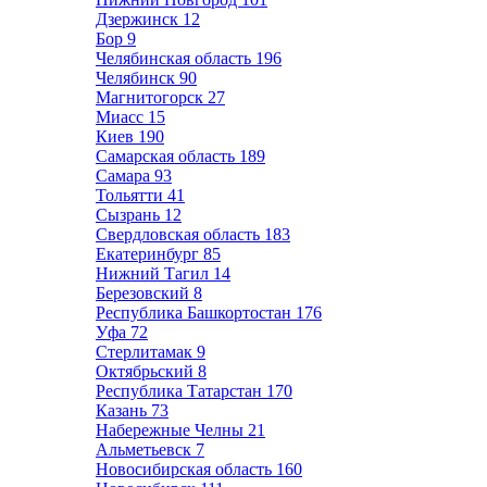
Дзержинск
12
Бор
9
Челябинская область
196
Челябинск
90
Магнитогорск
27
Миасс
15
Киев
190
Самарская область
189
Самара
93
Тольятти
41
Сызрань
12
Свердловская область
183
Екатеринбург
85
Нижний Тагил
14
Березовский
8
Республика Башкортостан
176
Уфа
72
Стерлитамак
9
Октябрьский
8
Республика Татарстан
170
Казань
73
Набережные Челны
21
Альметьевск
7
Новосибирская область
160