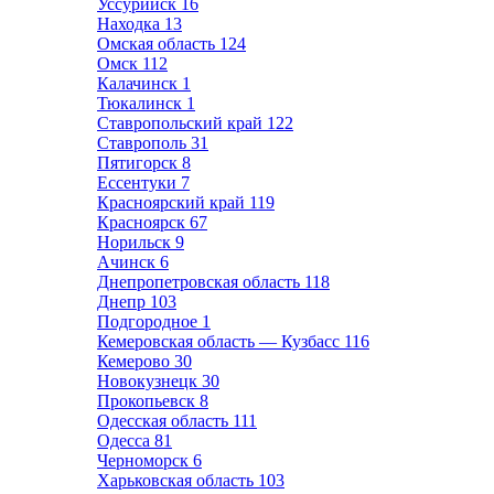
Уссурийск
16
Находка
13
Омская область
124
Омск
112
Калачинск
1
Тюкалинск
1
Ставропольский край
122
Ставрополь
31
Пятигорск
8
Ессентуки
7
Красноярский край
119
Красноярск
67
Норильск
9
Ачинск
6
Днепропетровская область
118
Днепр
103
Подгородное
1
Кемеровская область — Кузбасс
116
Кемерово
30
Новокузнецк
30
Прокопьевск
8
Одесская область
111
Одесса
81
Черноморск
6
Харьковская область
103