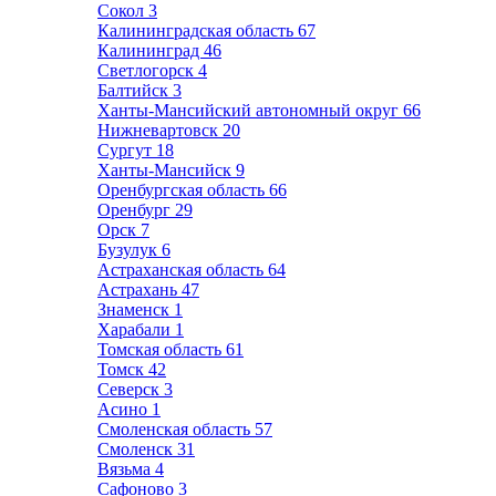
Сокол
3
Калининградская область
67
Калининград
46
Светлогорск
4
Балтийск
3
Ханты-Мансийский автономный округ
66
Нижневартовск
20
Сургут
18
Ханты-Мансийск
9
Оренбургская область
66
Оренбург
29
Орск
7
Бузулук
6
Астраханская область
64
Астрахань
47
Знаменск
1
Харабали
1
Томская область
61
Томск
42
Северск
3
Асино
1
Смоленская область
57
Смоленск
31
Вязьма
4
Сафоново
3