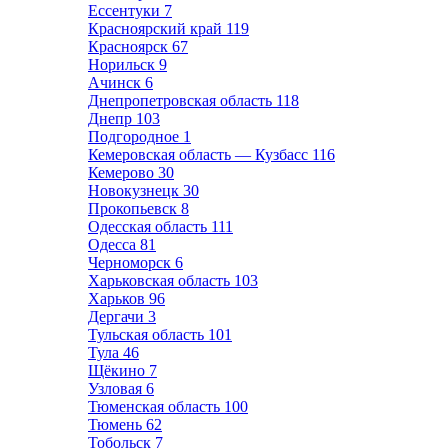
Ессентуки
7
Красноярский край
119
Красноярск
67
Норильск
9
Ачинск
6
Днепропетровская область
118
Днепр
103
Подгородное
1
Кемеровская область — Кузбасс
116
Кемерово
30
Новокузнецк
30
Прокопьевск
8
Одесская область
111
Одесса
81
Черноморск
6
Харьковская область
103
Харьков
96
Дергачи
3
Тульская область
101
Тула
46
Щёкино
7
Узловая
6
Тюменская область
100
Тюмень
62
Тобольск
7