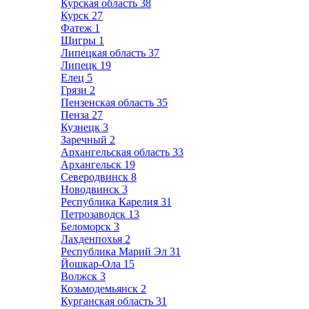
Курская область
38
Курск
27
Фатеж
1
Щигры
1
Липецкая область
37
Липецк
19
Елец
5
Грязи
2
Пензенская область
35
Пенза
27
Кузнецк
3
Заречный
2
Архангельская область
33
Архангельск
19
Северодвинск
8
Новодвинск
3
Республика Карелия
31
Петрозаводск
13
Беломорск
3
Лахденпохья
2
Республика Марий Эл
31
Йошкар-Ола
15
Волжск
3
Козьмодемьянск
2
Курганская область
31