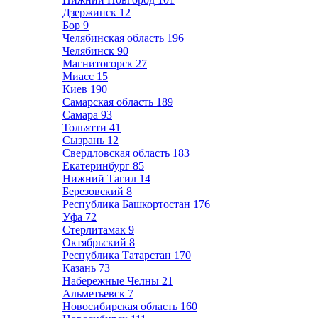
Дзержинск
12
Бор
9
Челябинская область
196
Челябинск
90
Магнитогорск
27
Миасс
15
Киев
190
Самарская область
189
Самара
93
Тольятти
41
Сызрань
12
Свердловская область
183
Екатеринбург
85
Нижний Тагил
14
Березовский
8
Республика Башкортостан
176
Уфа
72
Стерлитамак
9
Октябрьский
8
Республика Татарстан
170
Казань
73
Набережные Челны
21
Альметьевск
7
Новосибирская область
160