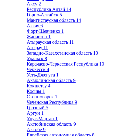
Аксу
2
Республика Алтай
14
Горно-Алтайск
5
Мангистауская область
14
Актау
6
Форт-Шевченко
1
Жанаозен
1
Атырауская область
11
Атырау
11
Западно-Казахстанская область
10
Уральск
8
Карачаево-Черкесская Республика
10
Черкесск
4
Усть-Джегута
1
Акмолинская область
9
Кокшетау
4
Косшы
1
Степногорск
1
Чеченская Республика
9
Грозный
5
Аргун
1
Урус-Мартан
1
Актюбинская область
9
Актобе
9
Еврейская автономная область
8