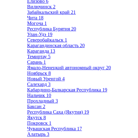
Елизово
6
Вилючинск
2
Забайкальский край
21
Чита
18
Могоча
1
Республика Бурятия
20
Улан-Удэ
19
Северобайкальск
1
Карагандинская область
20
Караганда
13
Темиртау
5
Сарань
1
Ямало-Ненецкий автономный округ
20
Ноябрьск
8
Новый Уренгой
4
Салехард
3
Кабардино-Балкарская Республика
19
Нальчик
10
Прохладный
3
Баксан
2
Республика Саха (Якутия)
19
Якутск
8
Покровск
1
Чувашская Республика
17
Алатырь
3