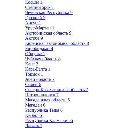
Косшы
1
Степногорск
1
Чеченская Республика
9
Грозный
5
Аргун
1
Урус-Мартан
1
Актюбинская область
9
Актобе
9
Еврейская автономная область
8
Биробиджан
4
Облучье
1
Чуйская область
8
Кант
3
Кара-Балта
1
Токмок
1
Абай область
7
Семей
6
Северо-Казахстанская область
7
Петропавловск
7
Магаданская область
6
Магадан
6
Республика Тыва
6
Кызыл
5
Республика Калмыкия
6
Лагань
1