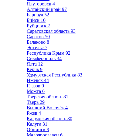
Ялуторовск
4
Алтайский край
97
Барнаул
52
Бийск
10
Рубцовск
7
Саратовская область
93
Саратов
50
Балаково
8
Энгельс
7
Республика Крым
92
Симферополь
34
Ялта
12
Керчь
9
Удмуртская Республика
83
Ижевск
44
Глазов
9
Можга
6
Тверская область
81
Тверь
29
Вышний Волочёк
4
Ржев
4
Калужская область
80
Калуга
31
Обнинск
9
Малоярославец
6