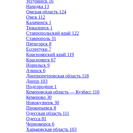
Уссурийск
16
Находка
13
Омская область
124
Омск
112
Калачинск
1
Тюкалинск
1
Ставропольский край
122
Ставрополь
31
Пятигорск
8
Ессентуки
7
Красноярский край
119
Красноярск
67
Норильск
9
Ачинск
6
Днепропетровская область
118
Днепр
103
Подгородное
1
Кемеровская область — Кузбасс
116
Кемерово
30
Новокузнецк
30
Прокопьевск
8
Одесская область
111
Одесса
81
Черноморск
6
Харьковская область
103