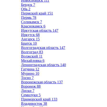
Новосибирск
111
Бердск
7
Обь
2
Пермский край
151
Пермь
78
Соликамск
7
Краснокамск
6
Иркутская область
147
Иркутск
68
Ангарск
15
Братск
10
Волгоградская область
147
Волгоград
83
Волжский
11
Михайловка
6
Ленинградская область
140
Гатчина
12
Мурино
10
Тосно
7
Воронежская область
137
Воронеж
88
Лиски
7
Семилуки
5
Приморский край
133
Владивосток
38