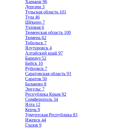
Харьков
96
Дергачи
3
Тульская область
101
Тула
46
Щёкино
7
Узловая
6
Тюменская область
100
Тюмень
62
Тобольск
7
Ялуторовск
4
Алтайский край
97
Барнаул
52
Бийск
10
Рубцовск
7
Саратовская область
93
Саратов
50
Балаково
8
Энгельс
7
Республика Крым
92
Симферополь
34
Ялта
12
Керчь
9
Удмуртская Республика
83
Ижевск
44
Глазов
9