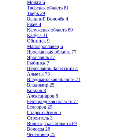
Можга
6
Тверская область
81
Тверь
29
Вышний Волочёк
4
Ржев
4
Калужская область
80
Калуга
31
Обнинск
9
Малоярославец
6
Ярославская область
77
Ярославль
47
Рыбинск
7
Переславль-Залесский
4
Алматы
73
Владимирская область
71
Владимир
25
Ковров
8
Александров
8
Белгородская область
71
Белгород
29
Старый Оскол
5
Строитель
3
Вологодская область
69
Вологда
26
Череповец
25