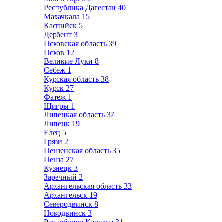
Республика Дагестан
40
Махачкала
15
Каспийск
5
Дербент
3
Псковская область
39
Псков
12
Великие Луки
8
Себеж
1
Курская область
38
Курск
27
Фатеж
1
Щигры
1
Липецкая область
37
Липецк
19
Елец
5
Грязи
2
Пензенская область
35
Пенза
27
Кузнецк
3
Заречный
2
Архангельская область
33
Архангельск
19
Северодвинск
8
Новодвинск
3
Республика Карелия
31