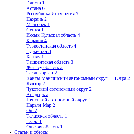
Элиста
1
Астана
6
Республика Ингушетия
5
Назрань
2
Малгобек
1
Сунжа
1
Иссык-Кульская область
4
Каракол
4
Туркестанская область
4
Туркестан
3
Кентау
1
Ташкентская область
3
Жетысу область
2
Талдыкорган
2
Ханты-Мансийский автономный округ — Югра
2
Лянтор
2
Чукотский автономный округ
2
Анадырь
2
Ненецкий автономный округ
2
Нарьян-Мар
2
Ош
2
Таласская область
1
Талас
1
Ошская область
1
Статьи и обзоры