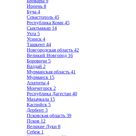
Бровары
9
Ирпень
8
Буча
4
Севастополь
45
Республика Коми
45
Сыктывкар
14
Ухта
5
Усинск
4
Ташкент
44
Новгородская область
42
Великий Новгород
16
Боровичи
5
Валдай
2
Мурманская область
41
Мурманск
15
Апатиты
4
Мончегорск
2
Республика Дагестан
40
Махачкала
15
Каспийск
5
Дербент
3
Псковская область
39
Псков
12
Великие Луки
8
Себеж
1