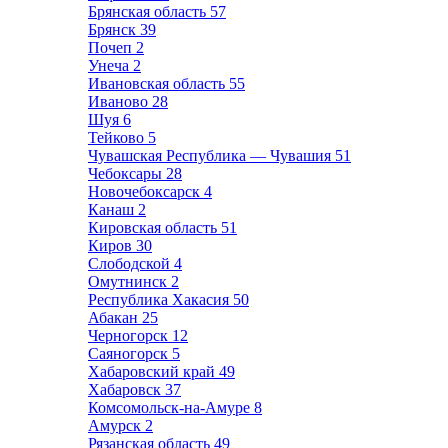
Брянская область
57
Брянск
39
Почеп
2
Унеча
2
Ивановская область
55
Иваново
28
Шуя
6
Тейково
5
Чувашская Республика — Чувашия
51
Чебоксары
28
Новочебоксарск
4
Канаш
2
Кировская область
51
Киров
30
Слободской
4
Омутнинск
2
Республика Хакасия
50
Абакан
25
Черногорск
12
Саяногорск
5
Хабаровский край
49
Хабаровск
37
Комсомольск-на-Амуре
8
Амурск
2
Рязанская область
49