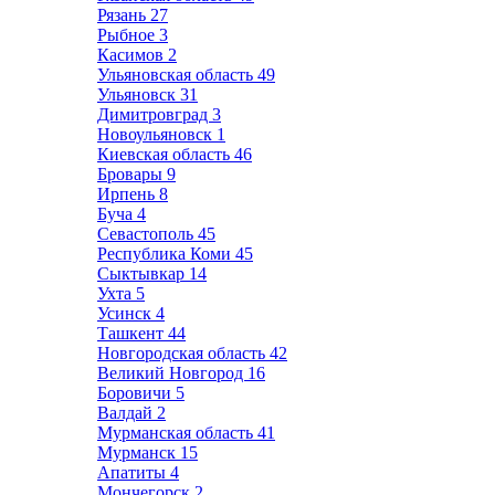
Рязань
27
Рыбное
3
Касимов
2
Ульяновская область
49
Ульяновск
31
Димитровград
3
Новоульяновск
1
Киевская область
46
Бровары
9
Ирпень
8
Буча
4
Севастополь
45
Республика Коми
45
Сыктывкар
14
Ухта
5
Усинск
4
Ташкент
44
Новгородская область
42
Великий Новгород
16
Боровичи
5
Валдай
2
Мурманская область
41
Мурманск
15
Апатиты
4
Мончегорск
2