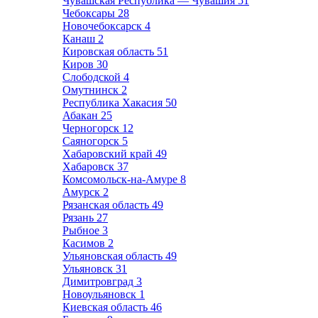
Чувашская Республика — Чувашия
51
Чебоксары
28
Новочебоксарск
4
Канаш
2
Кировская область
51
Киров
30
Слободской
4
Омутнинск
2
Республика Хакасия
50
Абакан
25
Черногорск
12
Саяногорск
5
Хабаровский край
49
Хабаровск
37
Комсомольск-на-Амуре
8
Амурск
2
Рязанская область
49
Рязань
27
Рыбное
3
Касимов
2
Ульяновская область
49
Ульяновск
31
Димитровград
3
Новоульяновск
1
Киевская область
46