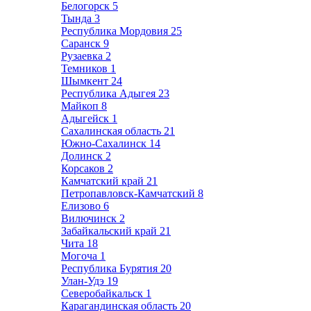
Белогорск
5
Тында
3
Республика Мордовия
25
Саранск
9
Рузаевка
2
Темников
1
Шымкент
24
Республика Адыгея
23
Майкоп
8
Адыгейск
1
Сахалинская область
21
Южно-Сахалинск
14
Долинск
2
Корсаков
2
Камчатский край
21
Петропавловск-Камчатский
8
Елизово
6
Вилючинск
2
Забайкальский край
21
Чита
18
Могоча
1
Республика Бурятия
20
Улан-Удэ
19
Северобайкальск
1
Карагандинская область
20