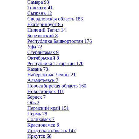
Самара
93
Тольятти
41
Сызрань
12
Свердловская область
183
Екатеринбург
85
Нижний Тагил
14
Березовский
8
Республика Башкортостан
176
Уфа
72
Стерлитамак
9
Октябрьский
8
Республика Татарстан
170
Казань
73
Набережные Челны
21
Альметьевск
7
Новосибирская область
160
Новосибирск
111
Бердск
7
Обь
2
Пермский край
151
Пермь
78
Соликамск
7
Краснокамск
6
Иркутская область
147
Иркутск
68