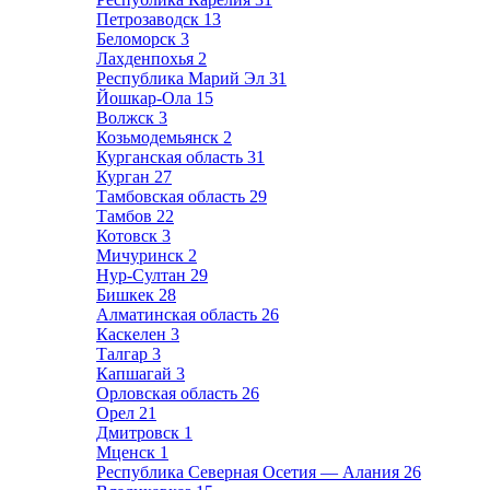
Петрозаводск
13
Беломорск
3
Лахденпохья
2
Республика Марий Эл
31
Йошкар-Ола
15
Волжск
3
Козьмодемьянск
2
Курганская область
31
Курган
27
Тамбовская область
29
Тамбов
22
Котовск
3
Мичуринск
2
Нур-Султан
29
Бишкек
28
Алматинская область
26
Каскелен
3
Талгар
3
Капшагай
3
Орловская область
26
Орел
21
Дмитровск
1
Мценск
1
Республика Северная Осетия — Алания
26