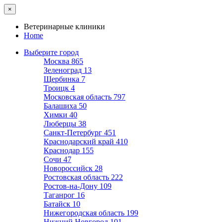
×
Ветеринарные клиники
Home
Выберите город
Москва
865
Зеленоград
13
Щербинка
7
Троицк
4
Московская область
797
Балашиха
50
Химки
40
Люберцы
38
Санкт-Петербург
451
Краснодарский край
410
Краснодар
155
Сочи
47
Новороссийск
28
Ростовская область
222
Ростов-на-Дону
109
Таганрог
16
Батайск
10
Нижегородская область
199
Нижний Новгород
101