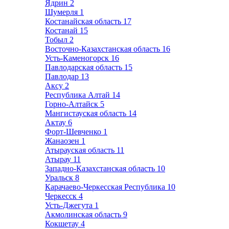
Ядрин
2
Шумерля
1
Костанайская область
17
Костанай
15
Тобыл
2
Восточно-Казахстанская область
16
Усть-Каменогорск
16
Павлодарская область
15
Павлодар
13
Аксу
2
Республика Алтай
14
Горно-Алтайск
5
Мангистауская область
14
Актау
6
Форт-Шевченко
1
Жанаозен
1
Атырауская область
11
Атырау
11
Западно-Казахстанская область
10
Уральск
8
Карачаево-Черкесская Республика
10
Черкесск
4
Усть-Джегута
1
Акмолинская область
9
Кокшетау
4