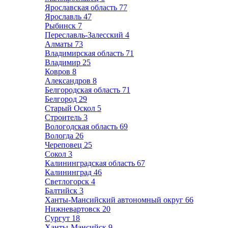
Ярославская область
77
Ярославль
47
Рыбинск
7
Переславль-Залесский
4
Алматы
73
Владимирская область
71
Владимир
25
Ковров
8
Александров
8
Белгородская область
71
Белгород
29
Старый Оскол
5
Строитель
3
Вологодская область
69
Вологда
26
Череповец
25
Сокол
3
Калининградская область
67
Калининград
46
Светлогорск
4
Балтийск
3
Ханты-Мансийский автономный округ
66
Нижневартовск
20
Сургут
18
Ханты-Мансийск
9