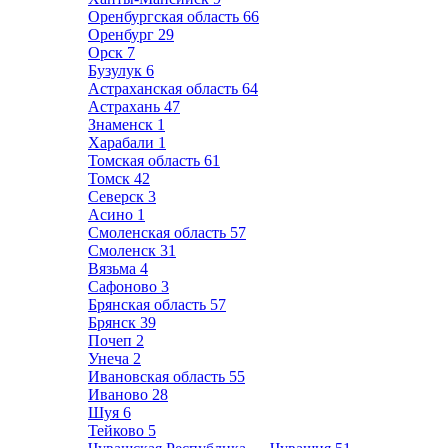
Оренбургская область
66
Оренбург
29
Орск
7
Бузулук
6
Астраханская область
64
Астрахань
47
Знаменск
1
Харабали
1
Томская область
61
Томск
42
Северск
3
Асино
1
Смоленская область
57
Смоленск
31
Вязьма
4
Сафоново
3
Брянская область
57
Брянск
39
Почеп
2
Унеча
2
Ивановская область
55
Иваново
28
Шуя
6
Тейково
5