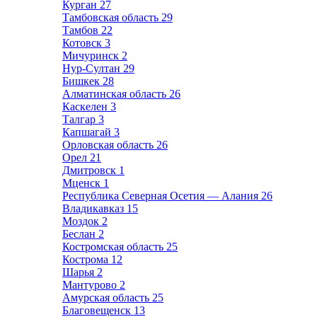
Курган
27
Тамбовская область
29
Тамбов
22
Котовск
3
Мичуринск
2
Нур-Султан
29
Бишкек
28
Алматинская область
26
Каскелен
3
Талгар
3
Капшагай
3
Орловская область
26
Орел
21
Дмитровск
1
Мценск
1
Республика Северная Осетия — Алания
26
Владикавказ
15
Моздок
2
Беслан
2
Костромская область
25
Кострома
12
Шарья
2
Мантурово
2
Амурская область
25
Благовещенск
13