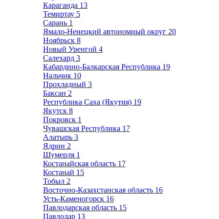
Караганда
13
Темиртау
5
Сарань
1
Ямало-Ненецкий автономный округ
20
Ноябрьск
8
Новый Уренгой
4
Салехард
3
Кабардино-Балкарская Республика
19
Нальчик
10
Прохладный
3
Баксан
2
Республика Саха (Якутия)
19
Якутск
8
Покровск
1
Чувашская Республика
17
Алатырь
3
Ядрин
2
Шумерля
1
Костанайская область
17
Костанай
15
Тобыл
2
Восточно-Казахстанская область
16
Усть-Каменогорск
16
Павлодарская область
15
Павлодар
13