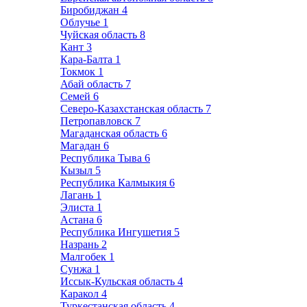
Биробиджан
4
Облучье
1
Чуйская область
8
Кант
3
Кара-Балта
1
Токмок
1
Абай область
7
Семей
6
Северо-Казахстанская область
7
Петропавловск
7
Магаданская область
6
Магадан
6
Республика Тыва
6
Кызыл
5
Республика Калмыкия
6
Лагань
1
Элиста
1
Астана
6
Республика Ингушетия
5
Назрань
2
Малгобек
1
Сунжа
1
Иссык-Кульская область
4
Каракол
4
Туркестанская область
4