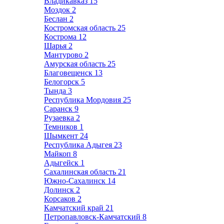
Владикавказ
15
Моздок
2
Беслан
2
Костромская область
25
Кострома
12
Шарья
2
Мантурово
2
Амурская область
25
Благовещенск
13
Белогорск
5
Тында
3
Республика Мордовия
25
Саранск
9
Рузаевка
2
Темников
1
Шымкент
24
Республика Адыгея
23
Майкоп
8
Адыгейск
1
Сахалинская область
21
Южно-Сахалинск
14
Долинск
2
Корсаков
2
Камчатский край
21
Петропавловск-Камчатский
8