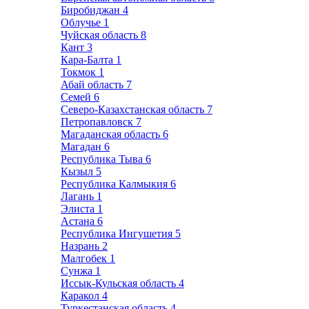
Биробиджан
4
Облучье
1
Чуйская область
8
Кант
3
Кара-Балта
1
Токмок
1
Абай область
7
Семей
6
Северо-Казахстанская область
7
Петропавловск
7
Магаданская область
6
Магадан
6
Республика Тыва
6
Кызыл
5
Республика Калмыкия
6
Лагань
1
Элиста
1
Астана
6
Республика Ингушетия
5
Назрань
2
Малгобек
1
Сунжа
1
Иссык-Кульская область
4
Каракол
4
Туркестанская область
4