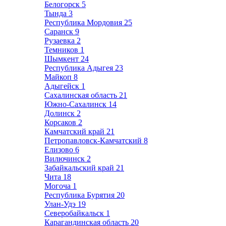
Белогорск
5
Тында
3
Республика Мордовия
25
Саранск
9
Рузаевка
2
Темников
1
Шымкент
24
Республика Адыгея
23
Майкоп
8
Адыгейск
1
Сахалинская область
21
Южно-Сахалинск
14
Долинск
2
Корсаков
2
Камчатский край
21
Петропавловск-Камчатский
8
Елизово
6
Вилючинск
2
Забайкальский край
21
Чита
18
Могоча
1
Республика Бурятия
20
Улан-Удэ
19
Северобайкальск
1
Карагандинская область
20