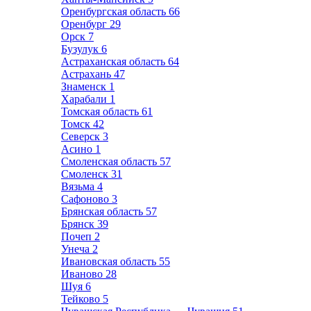
Оренбургская область
66
Оренбург
29
Орск
7
Бузулук
6
Астраханская область
64
Астрахань
47
Знаменск
1
Харабали
1
Томская область
61
Томск
42
Северск
3
Асино
1
Смоленская область
57
Смоленск
31
Вязьма
4
Сафоново
3
Брянская область
57
Брянск
39
Почеп
2
Унеча
2
Ивановская область
55
Иваново
28
Шуя
6
Тейково
5