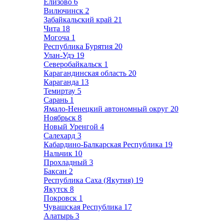
Елизово
6
Вилючинск
2
Забайкальский край
21
Чита
18
Могоча
1
Республика Бурятия
20
Улан-Удэ
19
Северобайкальск
1
Карагандинская область
20
Караганда
13
Темиртау
5
Сарань
1
Ямало-Ненецкий автономный округ
20
Ноябрьск
8
Новый Уренгой
4
Салехард
3
Кабардино-Балкарская Республика
19
Нальчик
10
Прохладный
3
Баксан
2
Республика Саха (Якутия)
19
Якутск
8
Покровск
1
Чувашская Республика
17
Алатырь
3