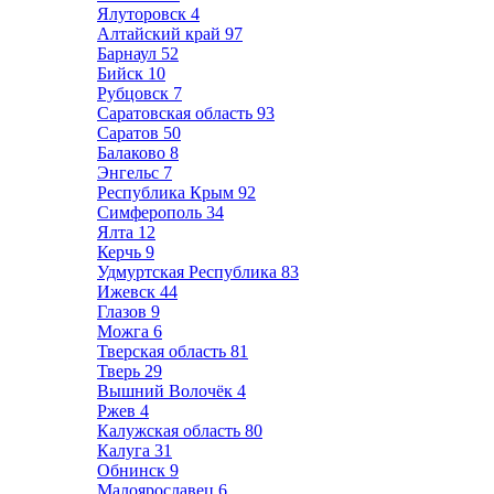
Ялуторовск
4
Алтайский край
97
Барнаул
52
Бийск
10
Рубцовск
7
Саратовская область
93
Саратов
50
Балаково
8
Энгельс
7
Республика Крым
92
Симферополь
34
Ялта
12
Керчь
9
Удмуртская Республика
83
Ижевск
44
Глазов
9
Можга
6
Тверская область
81
Тверь
29
Вышний Волочёк
4
Ржев
4
Калужская область
80
Калуга
31
Обнинск
9
Малоярославец
6