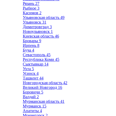
Рязань
27
Рыбное
3
Касимов
2
Ульяновская область
49
Ульяновск
31
Димитровград
3
Новоульяновск
1
Киевская область
46
Бровары
9
Ирпень
8
Буча
4
Севастополь
45
Республика Коми
45
Сыктывкар
14
Ухта
5
Усинск
4
Ташкент
44
Новгородская область
42
Великий Новгород
16
Боровичи
5
Валдай
2
Мурманская область
41
Мурманск
15
Апатиты
4
Мончегорск
2