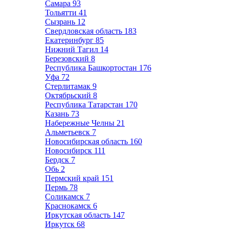
Самара
93
Тольятти
41
Сызрань
12
Свердловская область
183
Екатеринбург
85
Нижний Тагил
14
Березовский
8
Республика Башкортостан
176
Уфа
72
Стерлитамак
9
Октябрьский
8
Республика Татарстан
170
Казань
73
Набережные Челны
21
Альметьевск
7
Новосибирская область
160
Новосибирск
111
Бердск
7
Обь
2
Пермский край
151
Пермь
78
Соликамск
7
Краснокамск
6
Иркутская область
147
Иркутск
68