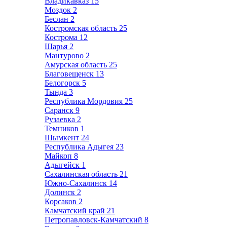
Владикавказ
15
Моздок
2
Беслан
2
Костромская область
25
Кострома
12
Шарья
2
Мантурово
2
Амурская область
25
Благовещенск
13
Белогорск
5
Тында
3
Республика Мордовия
25
Саранск
9
Рузаевка
2
Темников
1
Шымкент
24
Республика Адыгея
23
Майкоп
8
Адыгейск
1
Сахалинская область
21
Южно-Сахалинск
14
Долинск
2
Корсаков
2
Камчатский край
21
Петропавловск-Камчатский
8