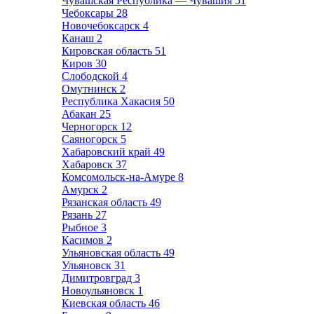
Чувашская Республика — Чувашия
51
Чебоксары
28
Новочебоксарск
4
Канаш
2
Кировская область
51
Киров
30
Слободской
4
Омутнинск
2
Республика Хакасия
50
Абакан
25
Черногорск
12
Саяногорск
5
Хабаровский край
49
Хабаровск
37
Комсомольск-на-Амуре
8
Амурск
2
Рязанская область
49
Рязань
27
Рыбное
3
Касимов
2
Ульяновская область
49
Ульяновск
31
Димитровград
3
Новоульяновск
1
Киевская область
46