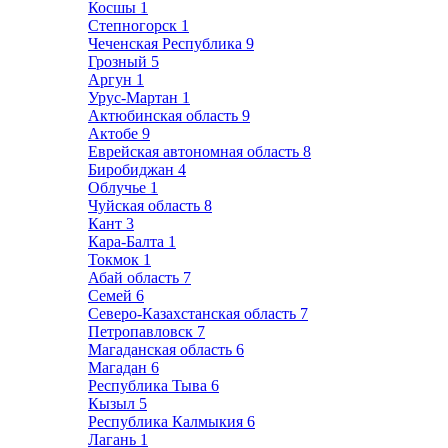
Косшы
1
Степногорск
1
Чеченская Республика
9
Грозный
5
Аргун
1
Урус-Мартан
1
Актюбинская область
9
Актобе
9
Еврейская автономная область
8
Биробиджан
4
Облучье
1
Чуйская область
8
Кант
3
Кара-Балта
1
Токмок
1
Абай область
7
Семей
6
Северо-Казахстанская область
7
Петропавловск
7
Магаданская область
6
Магадан
6
Республика Тыва
6
Кызыл
5
Республика Калмыкия
6
Лагань
1