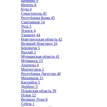
Бровары
9
Ирпень
8
Буча
4
Севастополь
45
Республика Коми
45
Сыктывкар
14
Ухта
5
Усинск
4
Ташкент
44
Новгородская область
42
Великий Новгород
16
Боровичи
5
Валдай
2
Мурманская область
41
Мурманск
15
Апатиты
4
Мончегорск
2
Республика Дагестан
40
Махачкала
15
Каспийск
5
Дербент
3
Псковская область
39
Псков
12
Великие Луки
8
Себеж
1