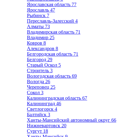
Ярославская область
77
Ярославль
47
Рыбинск
7
Переславль-Залесский
4
Алматы
73
Владимирская область
71
Владимир
25
Ковров
8
Александров
8
Белгородская область
71
Белгород
29
Старый Оскол
5
Строитель
3
Вологодская область
69
Вологда
26
Череповец
25
Сокол
3
Калининградская область
67
Калининград
46
Светлогорск
4
Балтийск
3
Ханты-Мансийский автономный округ
66
Нижневартовск
20
Сургут
18
Ханты-Мансийск
9