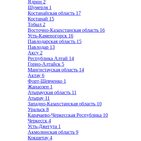
Ядрин
2
Шумерля
1
Костанайская область
17
Костанай
15
Тобыл
2
Восточно-Казахстанская область
16
Усть-Каменогорск
16
Павлодарская область
15
Павлодар
13
Аксу
2
Республика Алтай
14
Горно-Алтайск
5
Мангистауская область
14
Актау
6
Форт-Шевченко
1
Жанаозен
1
Атырауская область
11
Атырау
11
Западно-Казахстанская область
10
Уральск
8
Карачаево-Черкесская Республика
10
Черкесск
4
Усть-Джегута
1
Акмолинская область
9
Кокшетау
4