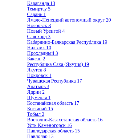
Караганда
13
Темиртау
5
Сарань
1
Ямало-Ненецкий автономный округ
20
Ноябрьск
8
Новый Уренгой
4
Салехард
3
Кабардино-Балкарская Республика
19
Нальчик
10
Прохладный
3
Баксан
2
Республика Саха (Якутия)
19
Якутск
8
Покровск
1
Чувашская Республика
17
Алатырь
3
Ядрин
2
Шумерля
1
Костанайская область
17
Костанай
15
Тобыл
2
Восточно-Казахстанская область
16
Усть-Каменогорск
16
Павлодарская область
15
Павлодар
13