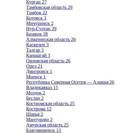
Курган
27
Тамбовская область
29
Тамбов
22
Котовск
3
Мичуринск
2
Нур-Султан
29
Бишкек
28
Алматинская область
26
Каскелен
3
Талгар
3
Капшагай
3
Орловская область
26
Орел
21
Дмитровск
1
Мценск
1
Республика Северная Осетия — Алания
26
Владикавказ
15
Моздок
2
Беслан
2
Костромская область
25
Кострома
12
Шарья
2
Мантурово
2
Амурская область
25
Благовещенск
13