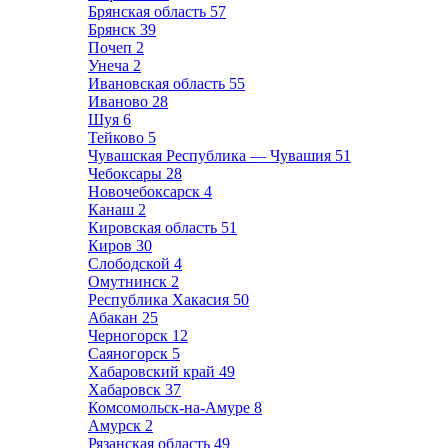
Брянская область
57
Брянск
39
Почеп
2
Унеча
2
Ивановская область
55
Иваново
28
Шуя
6
Тейково
5
Чувашская Республика — Чувашия
51
Чебоксары
28
Новочебоксарск
4
Канаш
2
Кировская область
51
Киров
30
Слободской
4
Омутнинск
2
Республика Хакасия
50
Абакан
25
Черногорск
12
Саяногорск
5
Хабаровский край
49
Хабаровск
37
Комсомольск-на-Амуре
8
Амурск
2
Рязанская область
49