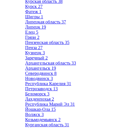
Курская область
38
Курск
27
Фатеж
1
Щигры
1
Липецкая область
37
Липецк
19
Елец
5
Грязи
2
Пензенская область
35
Пенза
27
Кузнецк
3
Заречный
2
Архангельская область
33
Архангельск
19
Северодвинск
8
Новодвинск
3
Республика Карелия
31
Петрозаводск
13
Беломорск
3
Лахденпохья
2
Республика Марий Эл
31
Йошкар-Ола
15
Волжск
3
Козьмодемьянск
2
Курганская область
31