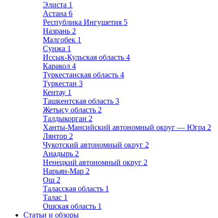
Элиста
1
Астана
6
Республика Ингушетия
5
Назрань
2
Малгобек
1
Сунжа
1
Иссык-Кульская область
4
Каракол
4
Туркестанская область
4
Туркестан
3
Кентау
1
Ташкентская область
3
Жетысу область
2
Талдыкорган
2
Ханты-Мансийский автономный округ — Югра
2
Лянтор
2
Чукотский автономный округ
2
Анадырь
2
Ненецкий автономный округ
2
Нарьян-Мар
2
Ош
2
Таласская область
1
Талас
1
Ошская область
1
Статьи и обзоры