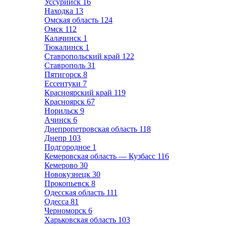
Уссурийск
16
Находка
13
Омская область
124
Омск
112
Калачинск
1
Тюкалинск
1
Ставропольский край
122
Ставрополь
31
Пятигорск
8
Ессентуки
7
Красноярский край
119
Красноярск
67
Норильск
9
Ачинск
6
Днепропетровская область
118
Днепр
103
Подгородное
1
Кемеровская область — Кузбасс
116
Кемерово
30
Новокузнецк
30
Прокопьевск
8
Одесская область
111
Одесса
81
Черноморск
6
Харьковская область
103