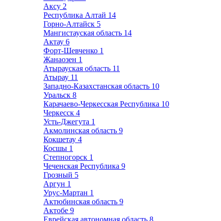
Аксу
2
Республика Алтай
14
Горно-Алтайск
5
Мангистауская область
14
Актау
6
Форт-Шевченко
1
Жанаозен
1
Атырауская область
11
Атырау
11
Западно-Казахстанская область
10
Уральск
8
Карачаево-Черкесская Республика
10
Черкесск
4
Усть-Джегута
1
Акмолинская область
9
Кокшетау
4
Косшы
1
Степногорск
1
Чеченская Республика
9
Грозный
5
Аргун
1
Урус-Мартан
1
Актюбинская область
9
Актобе
9
Еврейская автономная область
8