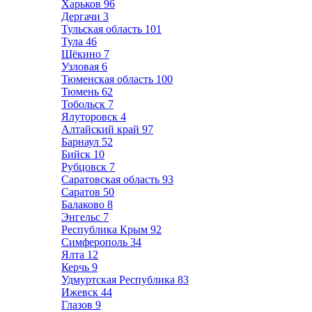
Харьков
96
Дергачи
3
Тульская область
101
Тула
46
Щёкино
7
Узловая
6
Тюменская область
100
Тюмень
62
Тобольск
7
Ялуторовск
4
Алтайский край
97
Барнаул
52
Бийск
10
Рубцовск
7
Саратовская область
93
Саратов
50
Балаково
8
Энгельс
7
Республика Крым
92
Симферополь
34
Ялта
12
Керчь
9
Удмуртская Республика
83
Ижевск
44
Глазов
9