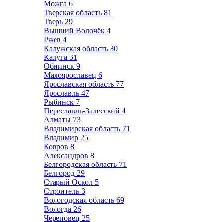
Можга
6
Тверская область
81
Тверь
29
Вышний Волочёк
4
Ржев
4
Калужская область
80
Калуга
31
Обнинск
9
Малоярославец
6
Ярославская область
77
Ярославль
47
Рыбинск
7
Переславль-Залесский
4
Алматы
73
Владимирская область
71
Владимир
25
Ковров
8
Александров
8
Белгородская область
71
Белгород
29
Старый Оскол
5
Строитель
3
Вологодская область
69
Вологда
26
Череповец
25