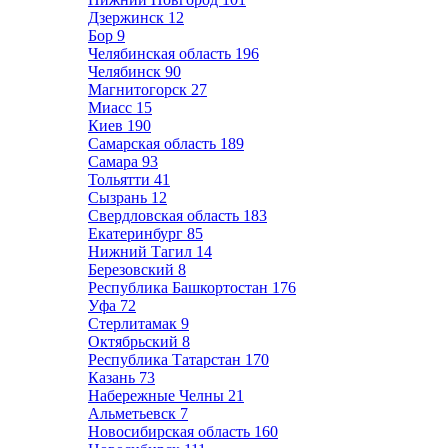
Дзержинск
12
Бор
9
Челябинская область
196
Челябинск
90
Магнитогорск
27
Миасс
15
Киев
190
Самарская область
189
Самара
93
Тольятти
41
Сызрань
12
Свердловская область
183
Екатеринбург
85
Нижний Тагил
14
Березовский
8
Республика Башкортостан
176
Уфа
72
Стерлитамак
9
Октябрьский
8
Республика Татарстан
170
Казань
73
Набережные Челны
21
Альметьевск
7
Новосибирская область
160