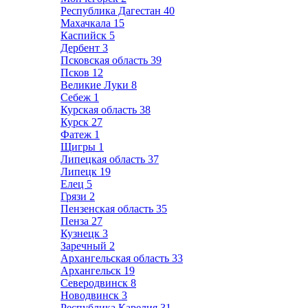
Республика Дагестан
40
Махачкала
15
Каспийск
5
Дербент
3
Псковская область
39
Псков
12
Великие Луки
8
Себеж
1
Курская область
38
Курск
27
Фатеж
1
Щигры
1
Липецкая область
37
Липецк
19
Елец
5
Грязи
2
Пензенская область
35
Пенза
27
Кузнецк
3
Заречный
2
Архангельская область
33
Архангельск
19
Северодвинск
8
Новодвинск
3
Республика Карелия
31