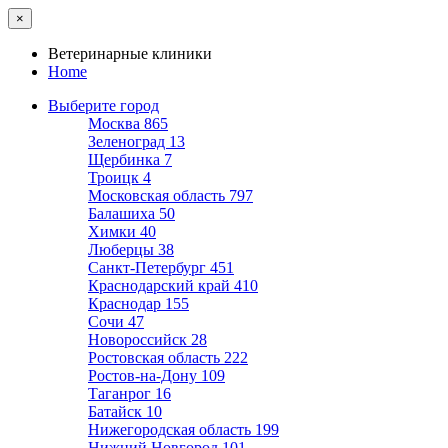
×
Ветеринарные клиники
Home
Выберите город
Москва
865
Зеленоград
13
Щербинка
7
Троицк
4
Московская область
797
Балашиха
50
Химки
40
Люберцы
38
Санкт-Петербург
451
Краснодарский край
410
Краснодар
155
Сочи
47
Новороссийск
28
Ростовская область
222
Ростов-на-Дону
109
Таганрог
16
Батайск
10
Нижегородская область
199
Нижний Новгород
101