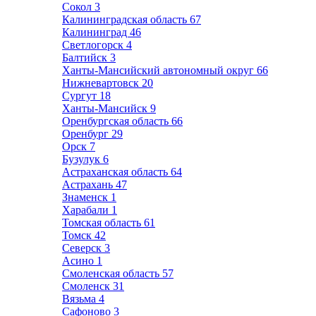
Сокол
3
Калининградская область
67
Калининград
46
Светлогорск
4
Балтийск
3
Ханты-Мансийский автономный округ
66
Нижневартовск
20
Сургут
18
Ханты-Мансийск
9
Оренбургская область
66
Оренбург
29
Орск
7
Бузулук
6
Астраханская область
64
Астрахань
47
Знаменск
1
Харабали
1
Томская область
61
Томск
42
Северск
3
Асино
1
Смоленская область
57
Смоленск
31
Вязьма
4
Сафоново
3