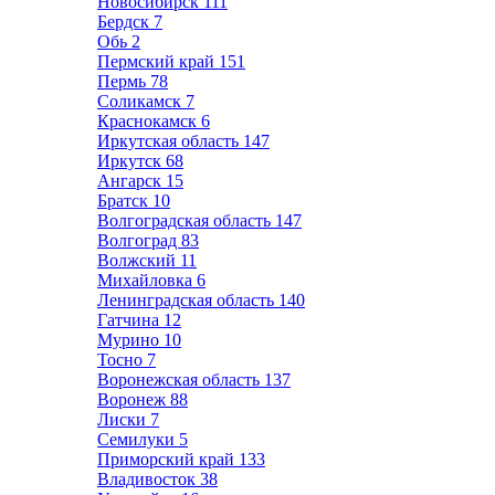
Новосибирск
111
Бердск
7
Обь
2
Пермский край
151
Пермь
78
Соликамск
7
Краснокамск
6
Иркутская область
147
Иркутск
68
Ангарск
15
Братск
10
Волгоградская область
147
Волгоград
83
Волжский
11
Михайловка
6
Ленинградская область
140
Гатчина
12
Мурино
10
Тосно
7
Воронежская область
137
Воронеж
88
Лиски
7
Семилуки
5
Приморский край
133
Владивосток
38