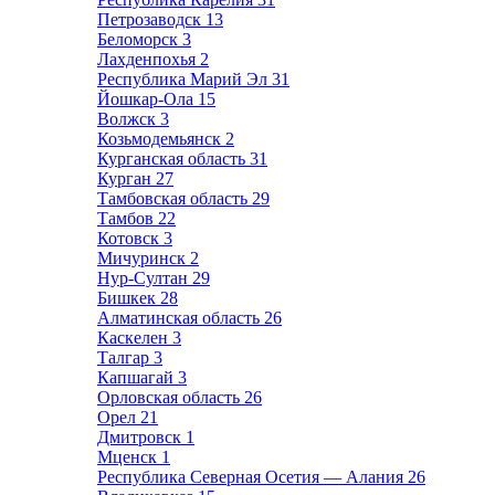
Петрозаводск
13
Беломорск
3
Лахденпохья
2
Республика Марий Эл
31
Йошкар-Ола
15
Волжск
3
Козьмодемьянск
2
Курганская область
31
Курган
27
Тамбовская область
29
Тамбов
22
Котовск
3
Мичуринск
2
Нур-Султан
29
Бишкек
28
Алматинская область
26
Каскелен
3
Талгар
3
Капшагай
3
Орловская область
26
Орел
21
Дмитровск
1
Мценск
1
Республика Северная Осетия — Алания
26