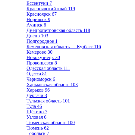
Ессентуки
7
Красноярский край
119
Красноярск
67
Норильск
9
Ачинск
6
Днепропетровская область
118
Днепр
103
Подгородное
1
Кемеровская область — Кузбасс
116
Кемерово
30
Новокузнецк
30
Прокопьевск
8
Одесская область
111
Одесса
81
Черноморск
6
Харьковская область
103
Харьков
96
Дергачи
3
Тульская область
101
Тула
46
Щёкино
7
Узловая
6
Тюменская область
100
Тюмень
62
Тобольск
7