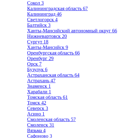
Сокол
3
Калининградская область
67
Калининград
46
Светлогорск
4
Балтийск
3
Ханты-Мансийский автономный округ
66
Нижневартовск
20
Сургут
18
Ханты-Мансийск
9
Оренбургская область
66
Оренбург
29
Орск
7
Бузулук
6
Астраханская область
64
Астрахань
47
Знаменск
1
Харабали
1
Томская область
61
Томск
42
Северск
3
Асино
1
Смоленская область
57
Смоленск
31
Вязьма
4
Сафоново
3