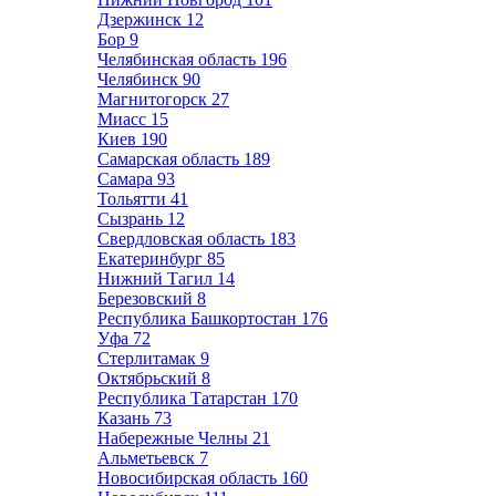
Дзержинск
12
Бор
9
Челябинская область
196
Челябинск
90
Магнитогорск
27
Миасс
15
Киев
190
Самарская область
189
Самара
93
Тольятти
41
Сызрань
12
Свердловская область
183
Екатеринбург
85
Нижний Тагил
14
Березовский
8
Республика Башкортостан
176
Уфа
72
Стерлитамак
9
Октябрьский
8
Республика Татарстан
170
Казань
73
Набережные Челны
21
Альметьевск
7
Новосибирская область
160