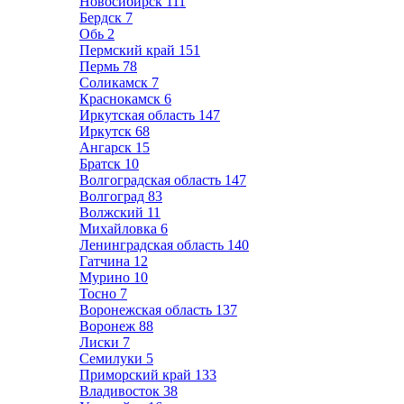
Новосибирск
111
Бердск
7
Обь
2
Пермский край
151
Пермь
78
Соликамск
7
Краснокамск
6
Иркутская область
147
Иркутск
68
Ангарск
15
Братск
10
Волгоградская область
147
Волгоград
83
Волжский
11
Михайловка
6
Ленинградская область
140
Гатчина
12
Мурино
10
Тосно
7
Воронежская область
137
Воронеж
88
Лиски
7
Семилуки
5
Приморский край
133
Владивосток
38