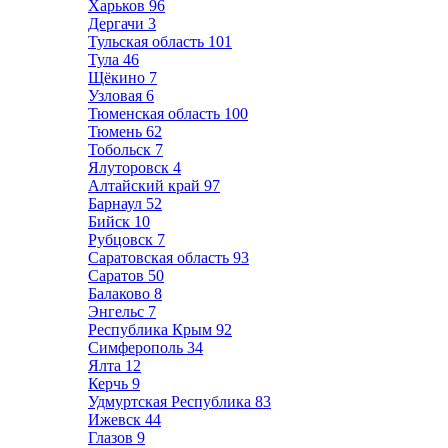
Харьков
96
Дергачи
3
Тульская область
101
Тула
46
Щёкино
7
Узловая
6
Тюменская область
100
Тюмень
62
Тобольск
7
Ялуторовск
4
Алтайский край
97
Барнаул
52
Бийск
10
Рубцовск
7
Саратовская область
93
Саратов
50
Балаково
8
Энгельс
7
Республика Крым
92
Симферополь
34
Ялта
12
Керчь
9
Удмуртская Республика
83
Ижевск
44
Глазов
9