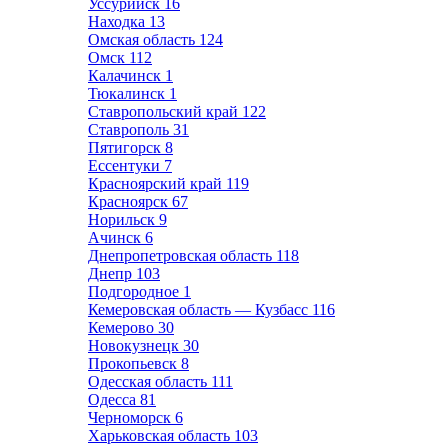
Уссурийск
16
Находка
13
Омская область
124
Омск
112
Калачинск
1
Тюкалинск
1
Ставропольский край
122
Ставрополь
31
Пятигорск
8
Ессентуки
7
Красноярский край
119
Красноярск
67
Норильск
9
Ачинск
6
Днепропетровская область
118
Днепр
103
Подгородное
1
Кемеровская область — Кузбасс
116
Кемерово
30
Новокузнецк
30
Прокопьевск
8
Одесская область
111
Одесса
81
Черноморск
6
Харьковская область
103