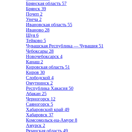
Брянская область
57
Брянск
39
Почеп
2
Унеча
2
Ивановская область
55
Иваново
28
Шуя
6
Тейково
5
Чувашская Республика — Чувашия
51
Чебоксары
28
Новочебоксарск
4
Канаш
2
Кировская область
51
Киров
30
Слободской
4
Омутнинск
2
Республика Хакасия
50
Абакан
25
Черногорск
12
Саяногорск
5
Хабаровский край
49
Хабаровск
37
Комсомольск-на-Амуре
8
Амурск
2
Рязанская область
49