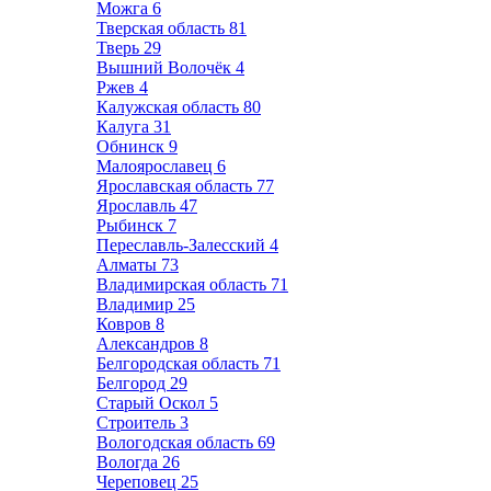
Можга
6
Тверская область
81
Тверь
29
Вышний Волочёк
4
Ржев
4
Калужская область
80
Калуга
31
Обнинск
9
Малоярославец
6
Ярославская область
77
Ярославль
47
Рыбинск
7
Переславль-Залесский
4
Алматы
73
Владимирская область
71
Владимир
25
Ковров
8
Александров
8
Белгородская область
71
Белгород
29
Старый Оскол
5
Строитель
3
Вологодская область
69
Вологда
26
Череповец
25