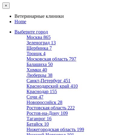
×
Ветеринарные клиники
Home
Выберите город
Москва
865
Зеленоград
13
Щербинка
7
Троицк
4
Московская область
797
Балашиха
50
Химки
40
Люберцы
38
Санкт-Петербург
451
Краснодарский край
410
Краснодар
155
Сочи
47
Новороссийск
28
Ростовская область
222
Ростов-на-Дону
109
Таганрог
16
Батайск
10
Нижегородская область
199
Нижний Новгород
101