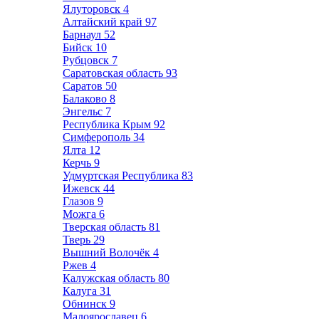
Ялуторовск
4
Алтайский край
97
Барнаул
52
Бийск
10
Рубцовск
7
Саратовская область
93
Саратов
50
Балаково
8
Энгельс
7
Республика Крым
92
Симферополь
34
Ялта
12
Керчь
9
Удмуртская Республика
83
Ижевск
44
Глазов
9
Можга
6
Тверская область
81
Тверь
29
Вышний Волочёк
4
Ржев
4
Калужская область
80
Калуга
31
Обнинск
9
Малоярославец
6