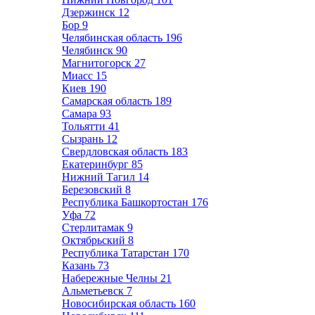
Дзержинск
12
Бор
9
Челябинская область
196
Челябинск
90
Магнитогорск
27
Миасс
15
Киев
190
Самарская область
189
Самара
93
Тольятти
41
Сызрань
12
Свердловская область
183
Екатеринбург
85
Нижний Тагил
14
Березовский
8
Республика Башкортостан
176
Уфа
72
Стерлитамак
9
Октябрьский
8
Республика Татарстан
170
Казань
73
Набережные Челны
21
Альметьевск
7
Новосибирская область
160