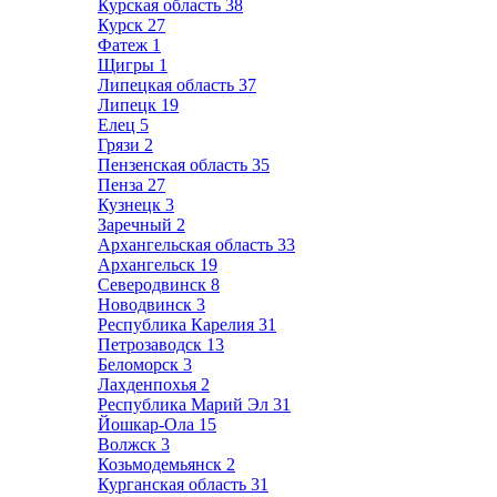
Курская область
38
Курск
27
Фатеж
1
Щигры
1
Липецкая область
37
Липецк
19
Елец
5
Грязи
2
Пензенская область
35
Пенза
27
Кузнецк
3
Заречный
2
Архангельская область
33
Архангельск
19
Северодвинск
8
Новодвинск
3
Республика Карелия
31
Петрозаводск
13
Беломорск
3
Лахденпохья
2
Республика Марий Эл
31
Йошкар-Ола
15
Волжск
3
Козьмодемьянск
2
Курганская область
31