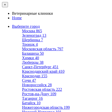
×
Ветеринарные клиники
Home
Выберите город
Москва
865
Зеленоград
13
Щербинка
7
Троицк
4
Московская область
797
Балашиха
50
Химки
40
Люберцы
38
Санкт-Петербург
451
Краснодарский край
410
Краснодар
155
Сочи
47
Новороссийск
28
Ростовская область
222
Ростов-на-Дону
109
Таганрог
16
Батайск
10
Нижегородская область
199
Нижний Новгород
101