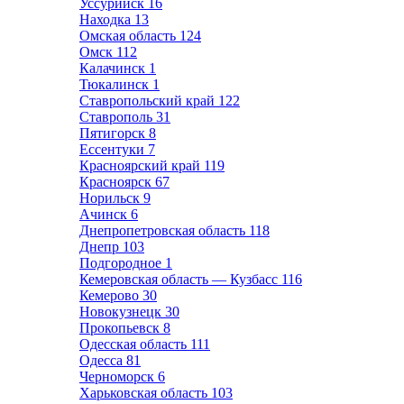
Уссурийск
16
Находка
13
Омская область
124
Омск
112
Калачинск
1
Тюкалинск
1
Ставропольский край
122
Ставрополь
31
Пятигорск
8
Ессентуки
7
Красноярский край
119
Красноярск
67
Норильск
9
Ачинск
6
Днепропетровская область
118
Днепр
103
Подгородное
1
Кемеровская область — Кузбасс
116
Кемерово
30
Новокузнецк
30
Прокопьевск
8
Одесская область
111
Одесса
81
Черноморск
6
Харьковская область
103