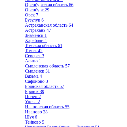
Оренбургская область
66
Оренбург
29
Орск
7
Бузулук
6
Астраханская область
64
Астрахань
47
Знаменск
1
Харабали
1
Томская область
61
Томск
42
Северск
3
Асино
1
Смоленская область
57
Смоленск
31
Вязьма
4
Сафоново
3
Брянская область
57
Брянск
39
Почеп
2
Унеча
2
Ивановская область
55
Иваново
28
Шуя
6
Тейково
5