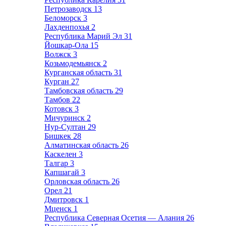
Петрозаводск
13
Беломорск
3
Лахденпохья
2
Республика Марий Эл
31
Йошкар-Ола
15
Волжск
3
Козьмодемьянск
2
Курганская область
31
Курган
27
Тамбовская область
29
Тамбов
22
Котовск
3
Мичуринск
2
Нур-Султан
29
Бишкек
28
Алматинская область
26
Каскелен
3
Талгар
3
Капшагай
3
Орловская область
26
Орел
21
Дмитровск
1
Мценск
1
Республика Северная Осетия — Алания
26