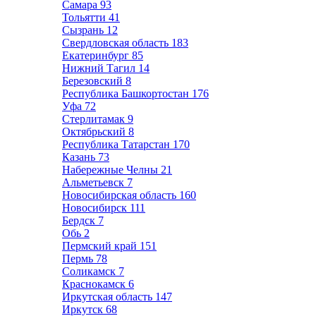
Самара
93
Тольятти
41
Сызрань
12
Свердловская область
183
Екатеринбург
85
Нижний Тагил
14
Березовский
8
Республика Башкортостан
176
Уфа
72
Стерлитамак
9
Октябрьский
8
Республика Татарстан
170
Казань
73
Набережные Челны
21
Альметьевск
7
Новосибирская область
160
Новосибирск
111
Бердск
7
Обь
2
Пермский край
151
Пермь
78
Соликамск
7
Краснокамск
6
Иркутская область
147
Иркутск
68