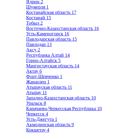
Ядрин
2
Шумерля
1
Костанайская область
17
Костанай
15
Тобыл
2
Восточно-Казахстанская область
16
Усть-Каменогорск
16
Павлодарская область
15
Павлодар
13
Аксу
2
Республика Алтай
14
Горно-Алтайск
5
Мангистауская область
14
Актау
6
Форт-Шевченко
1
Жанаозен
1
Атырауская область
11
Атырау
11
Западно-Казахстанская область
10
Уральск
8
Карачаево-Черкесская Республика
10
Черкесск
4
Усть-Джегута
1
Акмолинская область
9
Кокшетау
4