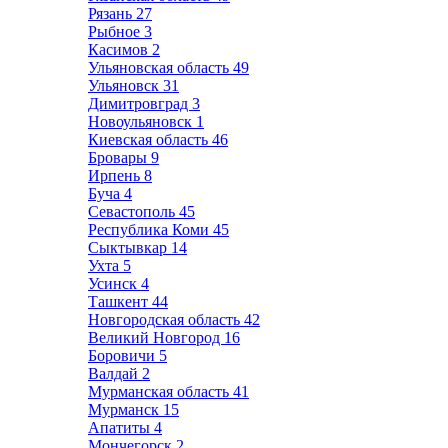
Рязань
27
Рыбное
3
Касимов
2
Ульяновская область
49
Ульяновск
31
Димитровград
3
Новоульяновск
1
Киевская область
46
Бровары
9
Ирпень
8
Буча
4
Севастополь
45
Республика Коми
45
Сыктывкар
14
Ухта
5
Усинск
4
Ташкент
44
Новгородская область
42
Великий Новгород
16
Боровичи
5
Валдай
2
Мурманская область
41
Мурманск
15
Апатиты
4
Мончегорск
2