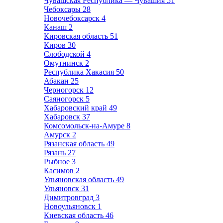
Чувашская Республика — Чувашия
51
Чебоксары
28
Новочебоксарск
4
Канаш
2
Кировская область
51
Киров
30
Слободской
4
Омутнинск
2
Республика Хакасия
50
Абакан
25
Черногорск
12
Саяногорск
5
Хабаровский край
49
Хабаровск
37
Комсомольск-на-Амуре
8
Амурск
2
Рязанская область
49
Рязань
27
Рыбное
3
Касимов
2
Ульяновская область
49
Ульяновск
31
Димитровград
3
Новоульяновск
1
Киевская область
46