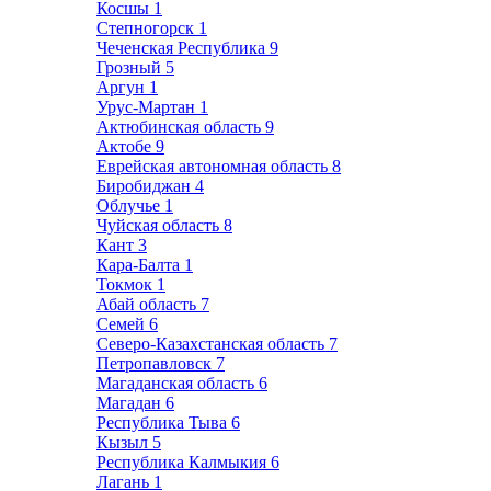
Косшы
1
Степногорск
1
Чеченская Республика
9
Грозный
5
Аргун
1
Урус-Мартан
1
Актюбинская область
9
Актобе
9
Еврейская автономная область
8
Биробиджан
4
Облучье
1
Чуйская область
8
Кант
3
Кара-Балта
1
Токмок
1
Абай область
7
Семей
6
Северо-Казахстанская область
7
Петропавловск
7
Магаданская область
6
Магадан
6
Республика Тыва
6
Кызыл
5
Республика Калмыкия
6
Лагань
1