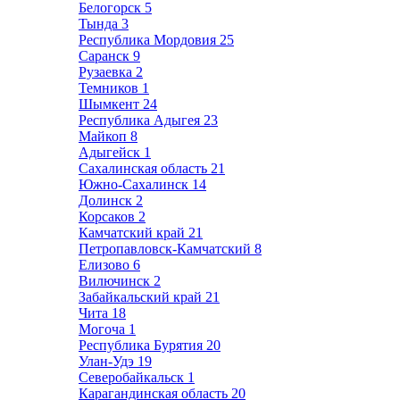
Белогорск
5
Тында
3
Республика Мордовия
25
Саранск
9
Рузаевка
2
Темников
1
Шымкент
24
Республика Адыгея
23
Майкоп
8
Адыгейск
1
Сахалинская область
21
Южно-Сахалинск
14
Долинск
2
Корсаков
2
Камчатский край
21
Петропавловск-Камчатский
8
Елизово
6
Вилючинск
2
Забайкальский край
21
Чита
18
Могоча
1
Республика Бурятия
20
Улан-Удэ
19
Северобайкальск
1
Карагандинская область
20