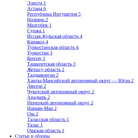
Элиста
1
Астана
6
Республика Ингушетия
5
Назрань
2
Малгобек
1
Сунжа
1
Иссык-Кульская область
4
Каракол
4
Туркестанская область
4
Туркестан
3
Кентау
1
Ташкентская область
3
Жетысу область
2
Талдыкорган
2
Ханты-Мансийский автономный округ — Югра
2
Лянтор
2
Чукотский автономный округ
2
Анадырь
2
Ненецкий автономный округ
2
Нарьян-Мар
2
Ош
2
Таласская область
1
Талас
1
Ошская область
1
Статьи и обзоры