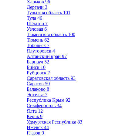
Харьков
96
Дергачи
3
Тульская область
101
Тула
46
Щёкино
7
Узловая
6
Тюменская область
100
Тюмень
62
Тобольск
7
Ялуторовск
4
Алтайский край
97
Барнаул
52
Бийск
10
Рубцовск
7
Саратовская область
93
Саратов
50
Балаково
8
Энгельс
7
Республика Крым
92
Симферополь
34
Ялта
12
Керчь
9
Удмуртская Республика
83
Ижевск
44
Глазов
9