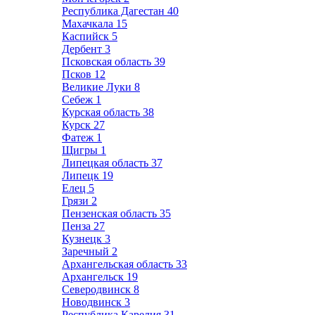
Республика Дагестан
40
Махачкала
15
Каспийск
5
Дербент
3
Псковская область
39
Псков
12
Великие Луки
8
Себеж
1
Курская область
38
Курск
27
Фатеж
1
Щигры
1
Липецкая область
37
Липецк
19
Елец
5
Грязи
2
Пензенская область
35
Пенза
27
Кузнецк
3
Заречный
2
Архангельская область
33
Архангельск
19
Северодвинск
8
Новодвинск
3
Республика Карелия
31