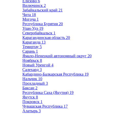
Елизово
6
Вилючинск
2
Забайкальский край
21
Чита
18
Могоча
1
Республика Бурятия
20
Улан-Удэ
19
Северобайкальск
1
Карагандинская область
20
Караганда
13
Темиртау
5
Сарань
1
Ямало-Ненецкий автономный округ
20
Ноябрьск
8
Новый Уренгой
4
Салехард
3
Кабардино-Балкарская Республика
19
Нальчик
10
Прохладный
3
Баксан
2
Республика Саха (Якутия)
19
Якутск
8
Покровск
1
Чувашская Республика
17
Алатырь
3