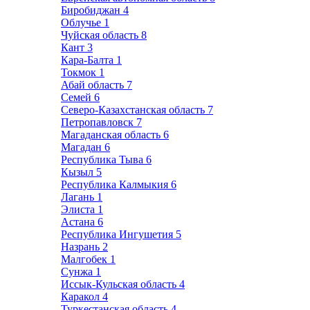
Биробиджан
4
Облучье
1
Чуйская область
8
Кант
3
Кара-Балта
1
Токмок
1
Абай область
7
Семей
6
Северо-Казахстанская область
7
Петропавловск
7
Магаданская область
6
Магадан
6
Республика Тыва
6
Кызыл
5
Республика Калмыкия
6
Лагань
1
Элиста
1
Астана
6
Республика Ингушетия
5
Назрань
2
Малгобек
1
Сунжа
1
Иссык-Кульская область
4
Каракол
4
Туркестанская область
4