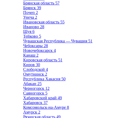
Брянская область
57
Брянск
39
Почеп
2
Унеча
2
Ивановская область
55
Иваново
28
Шуя
6
Тейково
5
Чувашская Республика — Чувашия
51
Чебоксары
28
Новочебоксарск
4
Канаш
2
Кировская область
51
Киров
30
Слободской
4
Омутнинск
2
Республика Хакасия
50
Абакан
25
Черногорск
12
Саяногорск
5
Хабаровский край
49
Хабаровск
37
Комсомольск-на-Амуре
8
Амурск
2
Рязанская область
49