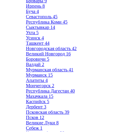
Бровары
9
Ирпень
8
Буча
4
Севастополь
45
Республика Коми
45
Сыктывкар
14
Ухта
5
Усинск
4
Ташкент
44
Новгородская область
42
Великий Новгород
16
Боровичи
5
Валдай
2
Мурманская область
41
Мурманск
15
Апатиты
4
Мончегорск
2
Республика Дагестан
40
Махачкала
15
Каспийск
5
Дербент
3
Псковская область
39
Псков
12
Великие Луки
8
Себеж
1