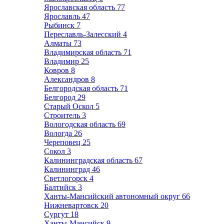
Ярославская область
77
Ярославль
47
Рыбинск
7
Переславль-Залесский
4
Алматы
73
Владимирская область
71
Владимир
25
Ковров
8
Александров
8
Белгородская область
71
Белгород
29
Старый Оскол
5
Строитель
3
Вологодская область
69
Вологда
26
Череповец
25
Сокол
3
Калининградская область
67
Калининград
46
Светлогорск
4
Балтийск
3
Ханты-Мансийский автономный округ
66
Нижневартовск
20
Сургут
18
Ханты-Мансийск
9