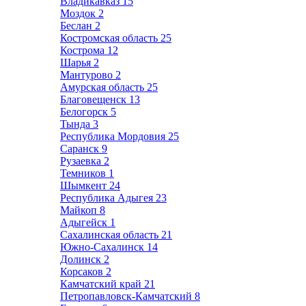
Владикавказ
15
Моздок
2
Беслан
2
Костромская область
25
Кострома
12
Шарья
2
Мантурово
2
Амурская область
25
Благовещенск
13
Белогорск
5
Тында
3
Республика Мордовия
25
Саранск
9
Рузаевка
2
Темников
1
Шымкент
24
Республика Адыгея
23
Майкоп
8
Адыгейск
1
Сахалинская область
21
Южно-Сахалинск
14
Долинск
2
Корсаков
2
Камчатский край
21
Петропавловск-Камчатский
8