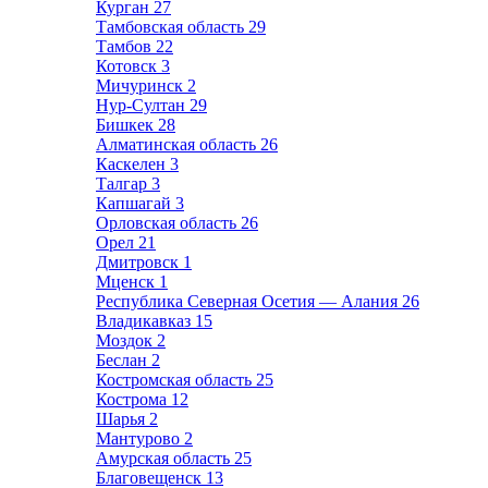
Курган
27
Тамбовская область
29
Тамбов
22
Котовск
3
Мичуринск
2
Нур-Султан
29
Бишкек
28
Алматинская область
26
Каскелен
3
Талгар
3
Капшагай
3
Орловская область
26
Орел
21
Дмитровск
1
Мценск
1
Республика Северная Осетия — Алания
26
Владикавказ
15
Моздок
2
Беслан
2
Костромская область
25
Кострома
12
Шарья
2
Мантурово
2
Амурская область
25
Благовещенск
13