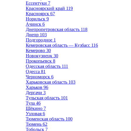
Ессентуки
7
Красноярский край
119
Красноярск
67
Норильск
9
Ачинск
6
Днепропетровская область
118
Днепр
103
Подгородное
1
Кемеровская область — Кузбасс
116
Кемерово
30
Новокузнецк
30
Прокопьевск
8
Одесская область
111
Одесса
81
Черноморск
6
Харьковская область
103
Харьков
96
Дергачи
3
Тульская область
101
Тула
46
Щёкино
7
Узловая
6
Тюменская область
100
Тюмень
62
Тобольск
7