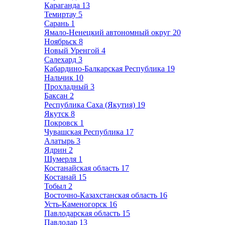
Караганда
13
Темиртау
5
Сарань
1
Ямало-Ненецкий автономный округ
20
Ноябрьск
8
Новый Уренгой
4
Салехард
3
Кабардино-Балкарская Республика
19
Нальчик
10
Прохладный
3
Баксан
2
Республика Саха (Якутия)
19
Якутск
8
Покровск
1
Чувашская Республика
17
Алатырь
3
Ядрин
2
Шумерля
1
Костанайская область
17
Костанай
15
Тобыл
2
Восточно-Казахстанская область
16
Усть-Каменогорск
16
Павлодарская область
15
Павлодар
13