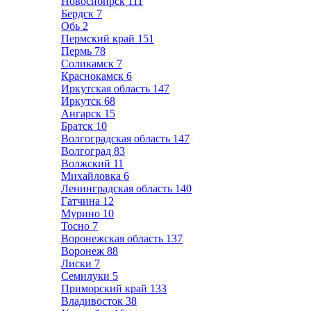
Новосибирск
111
Бердск
7
Обь
2
Пермский край
151
Пермь
78
Соликамск
7
Краснокамск
6
Иркутская область
147
Иркутск
68
Ангарск
15
Братск
10
Волгоградская область
147
Волгоград
83
Волжский
11
Михайловка
6
Ленинградская область
140
Гатчина
12
Мурино
10
Тосно
7
Воронежская область
137
Воронеж
88
Лиски
7
Семилуки
5
Приморский край
133
Владивосток
38