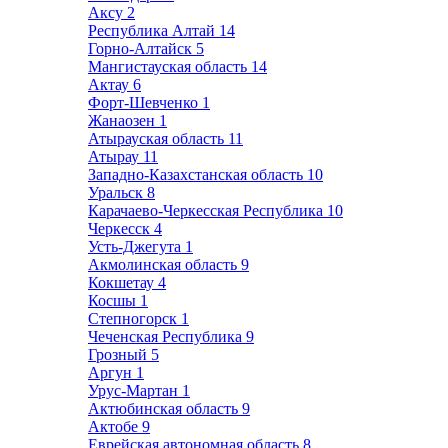
Аксу
2
Республика Алтай
14
Горно-Алтайск
5
Мангистауская область
14
Актау
6
Форт-Шевченко
1
Жанаозен
1
Атырауская область
11
Атырау
11
Западно-Казахстанская область
10
Уральск
8
Карачаево-Черкесская Республика
10
Черкесск
4
Усть-Джегута
1
Акмолинская область
9
Кокшетау
4
Косшы
1
Степногорск
1
Чеченская Республика
9
Грозный
5
Аргун
1
Урус-Мартан
1
Актюбинская область
9
Актобе
9
Еврейская автономная область
8