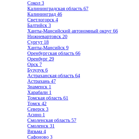
Сокол
3
Калининградская область
67
Калининград
46
Светлогорск
4
Балтийск
3
Ханты-Мансийский автономный округ
66
Нижневартовск
20
Сургут
18
Ханты-Мансийск
9
Оренбургская область
66
Оренбург
29
Орск
7
Бузулук
6
Астраханская область
64
Астрахань
47
Знаменск
1
Харабали
1
Томская область
61
Томск
42
Северск
3
Асино
1
Смоленская область
57
Смоленск
31
Вязьма
4
Сафоново
3