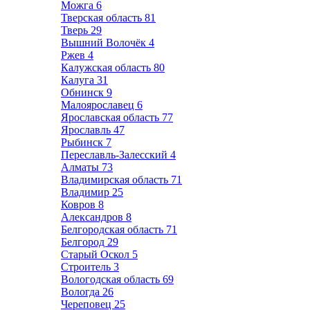
Можга
6
Тверская область
81
Тверь
29
Вышний Волочёк
4
Ржев
4
Калужская область
80
Калуга
31
Обнинск
9
Малоярославец
6
Ярославская область
77
Ярославль
47
Рыбинск
7
Переславль-Залесский
4
Алматы
73
Владимирская область
71
Владимир
25
Ковров
8
Александров
8
Белгородская область
71
Белгород
29
Старый Оскол
5
Строитель
3
Вологодская область
69
Вологда
26
Череповец
25