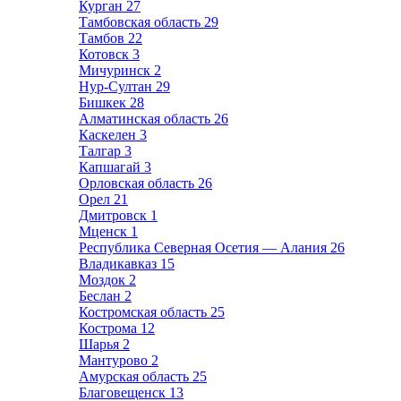
Курган
27
Тамбовская область
29
Тамбов
22
Котовск
3
Мичуринск
2
Нур-Султан
29
Бишкек
28
Алматинская область
26
Каскелен
3
Талгар
3
Капшагай
3
Орловская область
26
Орел
21
Дмитровск
1
Мценск
1
Республика Северная Осетия — Алания
26
Владикавказ
15
Моздок
2
Беслан
2
Костромская область
25
Кострома
12
Шарья
2
Мантурово
2
Амурская область
25
Благовещенск
13