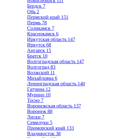
Новосибирск
111
Бердск
7
Обь
2
Пермский край
151
Пермь
78
Соликамск
7
Краснокамск
6
Иркутская область
147
Иркутск
68
Ангарск
15
Братск
10
Волгоградская область
147
Волгоград
83
Волжский
11
Михайловка
6
Ленинградская область
140
Гатчина
12
Мурино
10
Тосно
7
Воронежская область
137
Воронеж
88
Лиски
7
Семилуки
5
Приморский край
133
Владивосток
38