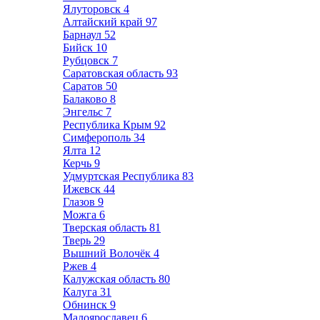
Ялуторовск
4
Алтайский край
97
Барнаул
52
Бийск
10
Рубцовск
7
Саратовская область
93
Саратов
50
Балаково
8
Энгельс
7
Республика Крым
92
Симферополь
34
Ялта
12
Керчь
9
Удмуртская Республика
83
Ижевск
44
Глазов
9
Можга
6
Тверская область
81
Тверь
29
Вышний Волочёк
4
Ржев
4
Калужская область
80
Калуга
31
Обнинск
9
Малоярославец
6