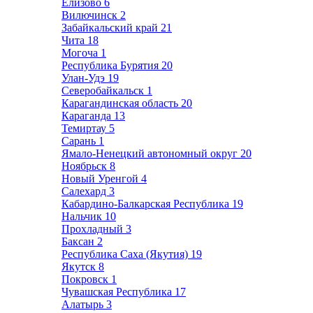
Елизово
6
Вилючинск
2
Забайкальский край
21
Чита
18
Могоча
1
Республика Бурятия
20
Улан-Удэ
19
Северобайкальск
1
Карагандинская область
20
Караганда
13
Темиртау
5
Сарань
1
Ямало-Ненецкий автономный округ
20
Ноябрьск
8
Новый Уренгой
4
Салехард
3
Кабардино-Балкарская Республика
19
Нальчик
10
Прохладный
3
Баксан
2
Республика Саха (Якутия)
19
Якутск
8
Покровск
1
Чувашская Республика
17
Алатырь
3