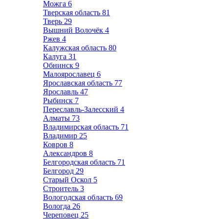
Можга
6
Тверская область
81
Тверь
29
Вышний Волочёк
4
Ржев
4
Калужская область
80
Калуга
31
Обнинск
9
Малоярославец
6
Ярославская область
77
Ярославль
47
Рыбинск
7
Переславль-Залесский
4
Алматы
73
Владимирская область
71
Владимир
25
Ковров
8
Александров
8
Белгородская область
71
Белгород
29
Старый Оскол
5
Строитель
3
Вологодская область
69
Вологда
26
Череповец
25