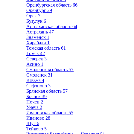
Оренбургская область
66
Оренбург
29
Орск
7
Бузулук
6
Астраханская область
64
Астрахань
47
Знаменск
1
Харабали
1
Томская область
61
Томск
42
Северск
3
Асино
1
Смоленская область
57
Смоленск
31
Вязьма
4
Сафоново
3
Брянская область
57
Брянск
39
Почеп
2
Унеча
2
Ивановская область
55
Иваново
28
Шуя
6
Тейково
5