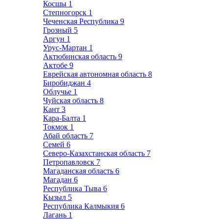
Косшы
1
Степногорск
1
Чеченская Республика
9
Грозный
5
Аргун
1
Урус-Мартан
1
Актюбинская область
9
Актобе
9
Еврейская автономная область
8
Биробиджан
4
Облучье
1
Чуйская область
8
Кант
3
Кара-Балта
1
Токмок
1
Абай область
7
Семей
6
Северо-Казахстанская область
7
Петропавловск
7
Магаданская область
6
Магадан
6
Республика Тыва
6
Кызыл
5
Республика Калмыкия
6
Лагань
1