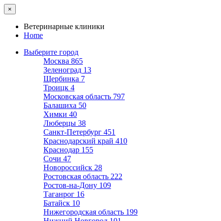
×
Ветеринарные клиники
Home
Выберите город
Москва
865
Зеленоград
13
Щербинка
7
Троицк
4
Московская область
797
Балашиха
50
Химки
40
Люберцы
38
Санкт-Петербург
451
Краснодарский край
410
Краснодар
155
Сочи
47
Новороссийск
28
Ростовская область
222
Ростов-на-Дону
109
Таганрог
16
Батайск
10
Нижегородская область
199
Нижний Новгород
101