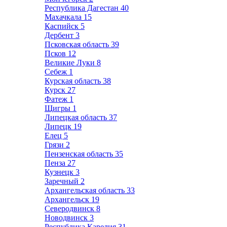
Республика Дагестан
40
Махачкала
15
Каспийск
5
Дербент
3
Псковская область
39
Псков
12
Великие Луки
8
Себеж
1
Курская область
38
Курск
27
Фатеж
1
Щигры
1
Липецкая область
37
Липецк
19
Елец
5
Грязи
2
Пензенская область
35
Пенза
27
Кузнецк
3
Заречный
2
Архангельская область
33
Архангельск
19
Северодвинск
8
Новодвинск
3
Республика Карелия
31