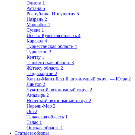
Элиста
1
Астана
6
Республика Ингушетия
5
Назрань
2
Малгобек
1
Сунжа
1
Иссык-Кульская область
4
Каракол
4
Туркестанская область
4
Туркестан
3
Кентау
1
Ташкентская область
3
Жетысу область
2
Талдыкорган
2
Ханты-Мансийский автономный округ — Югра
2
Лянтор
2
Чукотский автономный округ
2
Анадырь
2
Ненецкий автономный округ
2
Нарьян-Мар
2
Ош
2
Таласская область
1
Талас
1
Ошская область
1
Статьи и обзоры