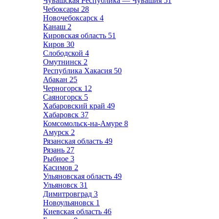
Чувашская Республика — Чувашия
51
Чебоксары
28
Новочебоксарск
4
Канаш
2
Кировская область
51
Киров
30
Слободской
4
Омутнинск
2
Республика Хакасия
50
Абакан
25
Черногорск
12
Саяногорск
5
Хабаровский край
49
Хабаровск
37
Комсомольск-на-Амуре
8
Амурск
2
Рязанская область
49
Рязань
27
Рыбное
3
Касимов
2
Ульяновская область
49
Ульяновск
31
Димитровград
3
Новоульяновск
1
Киевская область
46