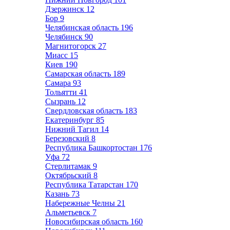
Дзержинск
12
Бор
9
Челябинская область
196
Челябинск
90
Магнитогорск
27
Миасс
15
Киев
190
Самарская область
189
Самара
93
Тольятти
41
Сызрань
12
Свердловская область
183
Екатеринбург
85
Нижний Тагил
14
Березовский
8
Республика Башкортостан
176
Уфа
72
Стерлитамак
9
Октябрьский
8
Республика Татарстан
170
Казань
73
Набережные Челны
21
Альметьевск
7
Новосибирская область
160