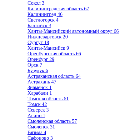
Сокол
3
Калининградская область
67
Калининград
46
Светлогорск
4
Балтийск
3
Ханты-Мансийский автономный округ
66
Нижневартовск
20
Сургут
18
Ханты-Мансийск
9
Оренбургская область
66
Оренбург
29
Орск
7
Бузулук
6
Астраханская область
64
Астрахань
47
Знаменск
1
Харабали
1
Томская область
61
Томск
42
Северск
3
Асино
1
Смоленская область
57
Смоленск
31
Вязьма
4
Сафоново
3