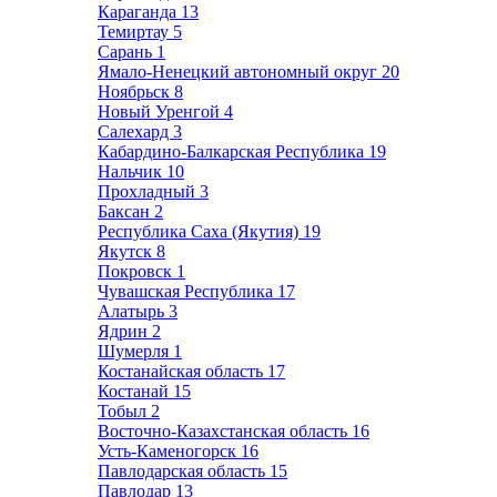
Караганда
13
Темиртау
5
Сарань
1
Ямало-Ненецкий автономный округ
20
Ноябрьск
8
Новый Уренгой
4
Салехард
3
Кабардино-Балкарская Республика
19
Нальчик
10
Прохладный
3
Баксан
2
Республика Саха (Якутия)
19
Якутск
8
Покровск
1
Чувашская Республика
17
Алатырь
3
Ядрин
2
Шумерля
1
Костанайская область
17
Костанай
15
Тобыл
2
Восточно-Казахстанская область
16
Усть-Каменогорск
16
Павлодарская область
15
Павлодар
13