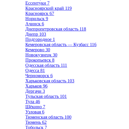
Ессентуки
7
Красноярский край
119
Красноярск
67
Норильск
9
Ачинск
6
Днепропетровская область
118
Днепр
103
Подгородное
1
Кемеровская область — Кузбасс
116
Кемерово
30
Новокузнецк
30
Прокопьевск
8
Одесская область
111
Одесса
81
Черноморск
6
Харьковская область
103
Харьков
96
Дергачи
3
Тульская область
101
Тула
46
Щёкино
7
Узловая
6
Тюменская область
100
Тюмень
62
Тобольск
7