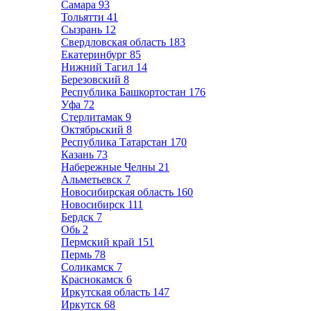
Самара
93
Тольятти
41
Сызрань
12
Свердловская область
183
Екатеринбург
85
Нижний Тагил
14
Березовский
8
Республика Башкортостан
176
Уфа
72
Стерлитамак
9
Октябрьский
8
Республика Татарстан
170
Казань
73
Набережные Челны
21
Альметьевск
7
Новосибирская область
160
Новосибирск
111
Бердск
7
Обь
2
Пермский край
151
Пермь
78
Соликамск
7
Краснокамск
6
Иркутская область
147
Иркутск
68