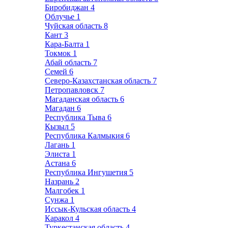
Биробиджан
4
Облучье
1
Чуйская область
8
Кант
3
Кара-Балта
1
Токмок
1
Абай область
7
Семей
6
Северо-Казахстанская область
7
Петропавловск
7
Магаданская область
6
Магадан
6
Республика Тыва
6
Кызыл
5
Республика Калмыкия
6
Лагань
1
Элиста
1
Астана
6
Республика Ингушетия
5
Назрань
2
Малгобек
1
Сунжа
1
Иссык-Кульская область
4
Каракол
4
Туркестанская область
4