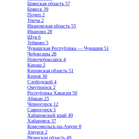
Брянская область
57
Брянск
39
Почеп
2
Унеча
2
Ивановская область
55
Иваново
28
Шуя
6
Тейково
5
Чувашская Республика — Чувашия
51
Чебоксары
28
Новочебоксарск
4
Канаш
2
Кировская область
51
Киров
30
Слободской
4
Омутнинск
2
Республика Хакасия
50
Абакан
25
Черногорск
12
Саяногорск
5
Хабаровский край
49
Хабаровск
37
Комсомольск-на-Амуре
8
Амурск
2
Рязанская область
49