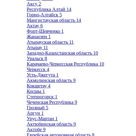
Аксу
2
Республика Алтай
14
Горно-Алтайск
5
Мангистауская область
14
Актау
6
Форт-Шевченко
1
Жанаозен
1
Атырауская область
11
Атырау
11
Западно-Казахстанская область
10
Уральск
8
Карачаево-Черкесская Республика
10
Черкесск
4
Усть-Джегута
1
Акмолинская область
9
Кокшетау
4
Косшы
1
Степногорск
1
Чеченская Республика
9
Грозный
5
Аргун
1
Урус-Мартан
1
Актюбинская область
9
Актобе
9
Еврейская автономная область
8