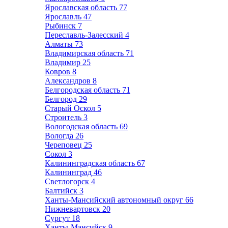
Ярославская область
77
Ярославль
47
Рыбинск
7
Переславль-Залесский
4
Алматы
73
Владимирская область
71
Владимир
25
Ковров
8
Александров
8
Белгородская область
71
Белгород
29
Старый Оскол
5
Строитель
3
Вологодская область
69
Вологда
26
Череповец
25
Сокол
3
Калининградская область
67
Калининград
46
Светлогорск
4
Балтийск
3
Ханты-Мансийский автономный округ
66
Нижневартовск
20
Сургут
18
Ханты-Мансийск
9