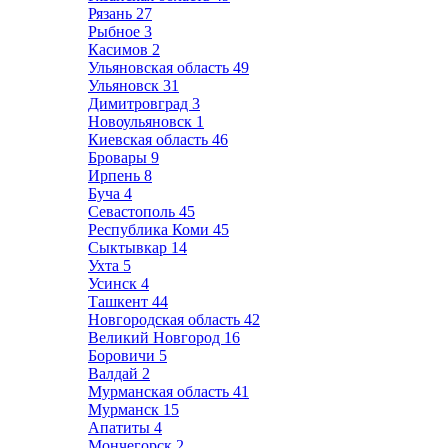
Рязань
27
Рыбное
3
Касимов
2
Ульяновская область
49
Ульяновск
31
Димитровград
3
Новоульяновск
1
Киевская область
46
Бровары
9
Ирпень
8
Буча
4
Севастополь
45
Республика Коми
45
Сыктывкар
14
Ухта
5
Усинск
4
Ташкент
44
Новгородская область
42
Великий Новгород
16
Боровичи
5
Валдай
2
Мурманская область
41
Мурманск
15
Апатиты
4
Мончегорск
2