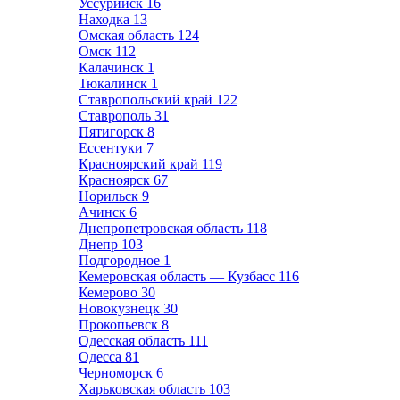
Уссурийск
16
Находка
13
Омская область
124
Омск
112
Калачинск
1
Тюкалинск
1
Ставропольский край
122
Ставрополь
31
Пятигорск
8
Ессентуки
7
Красноярский край
119
Красноярск
67
Норильск
9
Ачинск
6
Днепропетровская область
118
Днепр
103
Подгородное
1
Кемеровская область — Кузбасс
116
Кемерово
30
Новокузнецк
30
Прокопьевск
8
Одесская область
111
Одесса
81
Черноморск
6
Харьковская область
103