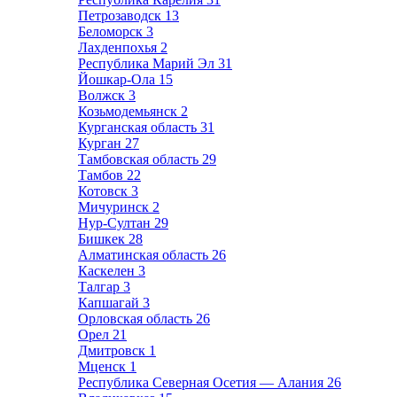
Петрозаводск
13
Беломорск
3
Лахденпохья
2
Республика Марий Эл
31
Йошкар-Ола
15
Волжск
3
Козьмодемьянск
2
Курганская область
31
Курган
27
Тамбовская область
29
Тамбов
22
Котовск
3
Мичуринск
2
Нур-Султан
29
Бишкек
28
Алматинская область
26
Каскелен
3
Талгар
3
Капшагай
3
Орловская область
26
Орел
21
Дмитровск
1
Мценск
1
Республика Северная Осетия — Алания
26