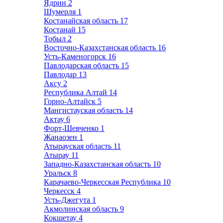
Ядрин
2
Шумерля
1
Костанайская область
17
Костанай
15
Тобыл
2
Восточно-Казахстанская область
16
Усть-Каменогорск
16
Павлодарская область
15
Павлодар
13
Аксу
2
Республика Алтай
14
Горно-Алтайск
5
Мангистауская область
14
Актау
6
Форт-Шевченко
1
Жанаозен
1
Атырауская область
11
Атырау
11
Западно-Казахстанская область
10
Уральск
8
Карачаево-Черкесская Республика
10
Черкесск
4
Усть-Джегута
1
Акмолинская область
9
Кокшетау
4