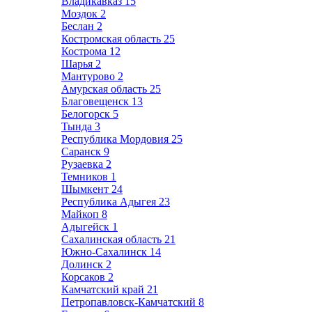
Владикавказ
15
Моздок
2
Беслан
2
Костромская область
25
Кострома
12
Шарья
2
Мантурово
2
Амурская область
25
Благовещенск
13
Белогорск
5
Тында
3
Республика Мордовия
25
Саранск
9
Рузаевка
2
Темников
1
Шымкент
24
Республика Адыгея
23
Майкоп
8
Адыгейск
1
Сахалинская область
21
Южно-Сахалинск
14
Долинск
2
Корсаков
2
Камчатский край
21
Петропавловск-Камчатский
8