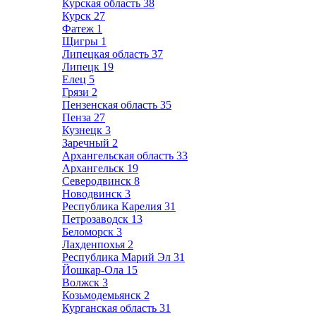
Курская область
38
Курск
27
Фатеж
1
Щигры
1
Липецкая область
37
Липецк
19
Елец
5
Грязи
2
Пензенская область
35
Пенза
27
Кузнецк
3
Заречный
2
Архангельская область
33
Архангельск
19
Северодвинск
8
Новодвинск
3
Республика Карелия
31
Петрозаводск
13
Беломорск
3
Лахденпохья
2
Республика Марий Эл
31
Йошкар-Ола
15
Волжск
3
Козьмодемьянск
2
Курганская область
31