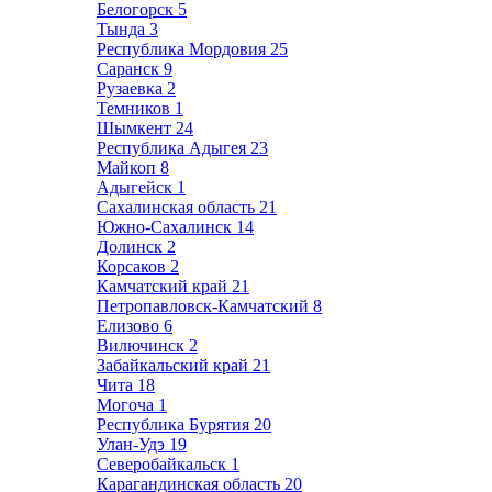
Белогорск
5
Тында
3
Республика Мордовия
25
Саранск
9
Рузаевка
2
Темников
1
Шымкент
24
Республика Адыгея
23
Майкоп
8
Адыгейск
1
Сахалинская область
21
Южно-Сахалинск
14
Долинск
2
Корсаков
2
Камчатский край
21
Петропавловск-Камчатский
8
Елизово
6
Вилючинск
2
Забайкальский край
21
Чита
18
Могоча
1
Республика Бурятия
20
Улан-Удэ
19
Северобайкальск
1
Карагандинская область
20