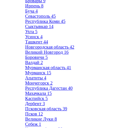
Бровары
9
Ирпень
8
Буча
4
Севастополь
45
Республика Коми
45
Сыктывкар
14
Ухта
5
Усинск
4
Ташкент
44
Новгородская область
42
Великий Новгород
16
Боровичи
5
Валдай
2
Мурманская область
41
Мурманск
15
Апатиты
4
Мончегорск
2
Республика Дагестан
40
Махачкала
15
Каспийск
5
Дербент
3
Псковская область
39
Псков
12
Великие Луки
8
Себеж
1