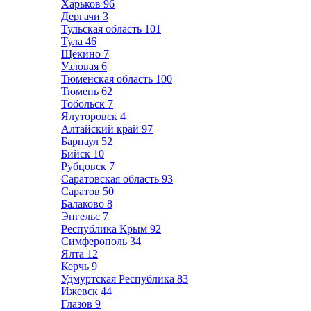
Харьков
96
Дергачи
3
Тульская область
101
Тула
46
Щёкино
7
Узловая
6
Тюменская область
100
Тюмень
62
Тобольск
7
Ялуторовск
4
Алтайский край
97
Барнаул
52
Бийск
10
Рубцовск
7
Саратовская область
93
Саратов
50
Балаково
8
Энгельс
7
Республика Крым
92
Симферополь
34
Ялта
12
Керчь
9
Удмуртская Республика
83
Ижевск
44
Глазов
9