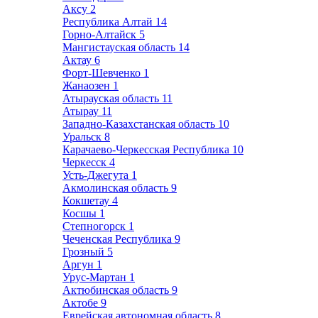
Аксу
2
Республика Алтай
14
Горно-Алтайск
5
Мангистауская область
14
Актау
6
Форт-Шевченко
1
Жанаозен
1
Атырауская область
11
Атырау
11
Западно-Казахстанская область
10
Уральск
8
Карачаево-Черкесская Республика
10
Черкесск
4
Усть-Джегута
1
Акмолинская область
9
Кокшетау
4
Косшы
1
Степногорск
1
Чеченская Республика
9
Грозный
5
Аргун
1
Урус-Мартан
1
Актюбинская область
9
Актобе
9
Еврейская автономная область
8