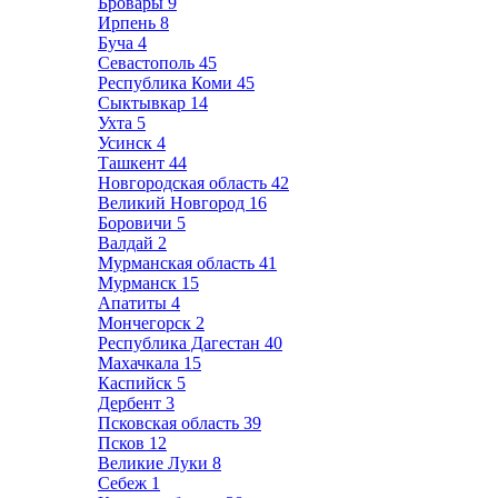
Бровары
9
Ирпень
8
Буча
4
Севастополь
45
Республика Коми
45
Сыктывкар
14
Ухта
5
Усинск
4
Ташкент
44
Новгородская область
42
Великий Новгород
16
Боровичи
5
Валдай
2
Мурманская область
41
Мурманск
15
Апатиты
4
Мончегорск
2
Республика Дагестан
40
Махачкала
15
Каспийск
5
Дербент
3
Псковская область
39
Псков
12
Великие Луки
8
Себеж
1