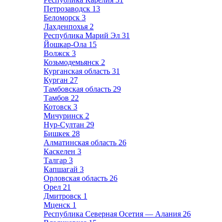
Петрозаводск
13
Беломорск
3
Лахденпохья
2
Республика Марий Эл
31
Йошкар-Ола
15
Волжск
3
Козьмодемьянск
2
Курганская область
31
Курган
27
Тамбовская область
29
Тамбов
22
Котовск
3
Мичуринск
2
Нур-Султан
29
Бишкек
28
Алматинская область
26
Каскелен
3
Талгар
3
Капшагай
3
Орловская область
26
Орел
21
Дмитровск
1
Мценск
1
Республика Северная Осетия — Алания
26