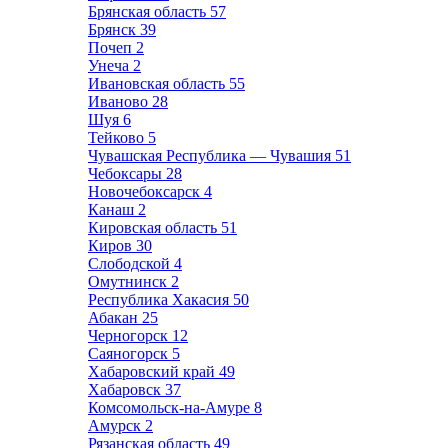
Брянская область
57
Брянск
39
Почеп
2
Унеча
2
Ивановская область
55
Иваново
28
Шуя
6
Тейково
5
Чувашская Республика — Чувашия
51
Чебоксары
28
Новочебоксарск
4
Канаш
2
Кировская область
51
Киров
30
Слободской
4
Омутнинск
2
Республика Хакасия
50
Абакан
25
Черногорск
12
Саяногорск
5
Хабаровский край
49
Хабаровск
37
Комсомольск-на-Амуре
8
Амурск
2
Рязанская область
49