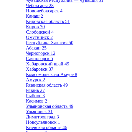
Чувашская Республика — Чувашия
51
Чебоксары
28
Новочебоксарск
4
Канаш
2
Кировская область
51
Киров
30
Слободской
4
Омутнинск
2
Республика Хакасия
50
Абакан
25
Черногорск
12
Саяногорск
5
Хабаровский край
49
Хабаровск
37
Комсомольск-на-Амуре
8
Амурск
2
Рязанская область
49
Рязань
27
Рыбное
3
Касимов
2
Ульяновская область
49
Ульяновск
31
Димитровград
3
Новоульяновск
1
Киевская область
46