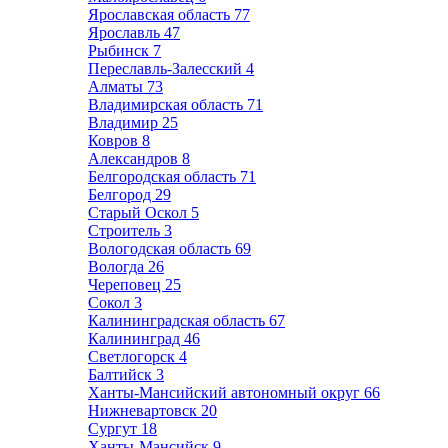
Ярославская область
77
Ярославль
47
Рыбинск
7
Переславль-Залесский
4
Алматы
73
Владимирская область
71
Владимир
25
Ковров
8
Александров
8
Белгородская область
71
Белгород
29
Старый Оскол
5
Строитель
3
Вологодская область
69
Вологда
26
Череповец
25
Сокол
3
Калининградская область
67
Калининград
46
Светлогорск
4
Балтийск
3
Ханты-Мансийский автономный округ
66
Нижневартовск
20
Сургут
18
Ханты-Мансийск
9