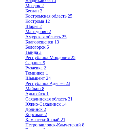
Владикавказ
15
Моздок
2
Беслан
2
Костромская область
25
Кострома
12
Шарья
2
Мантурово
2
Амурская область
25
Благовещенск
13
Белогорск
5
Тында
3
Республика Мордовия
25
Саранск
9
Рузаевка
2
Темников
1
Шымкент
24
Республика Адыгея
23
Майкоп
8
Адыгейск
1
Сахалинская область
21
Южно-Сахалинск
14
Долинск
2
Корсаков
2
Камчатский край
21
Петропавловск-Камчатский
8