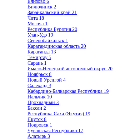
Елизово
6
Вилючинск
2
Забайкальский край
21
Чита
18
Могоча
1
Республика Бурятия
20
Улан-Удэ
19
Северобайкальск
1
Карагандинская область
20
Караганда
13
Темиртау
5
Сарань
1
Ямало-Ненецкий автономный округ
20
Ноябрьск
8
Новый Уренгой
4
Салехард
3
Кабардино-Балкарская Республика
19
Нальчик
10
Прохладный
3
Баксан
2
Республика Саха (Якутия)
19
Якутск
8
Покровск
1
Чувашская Республика
17
Алатырь
3