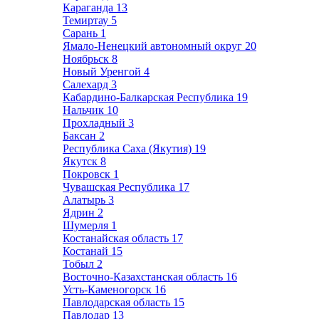
Караганда
13
Темиртау
5
Сарань
1
Ямало-Ненецкий автономный округ
20
Ноябрьск
8
Новый Уренгой
4
Салехард
3
Кабардино-Балкарская Республика
19
Нальчик
10
Прохладный
3
Баксан
2
Республика Саха (Якутия)
19
Якутск
8
Покровск
1
Чувашская Республика
17
Алатырь
3
Ядрин
2
Шумерля
1
Костанайская область
17
Костанай
15
Тобыл
2
Восточно-Казахстанская область
16
Усть-Каменогорск
16
Павлодарская область
15
Павлодар
13