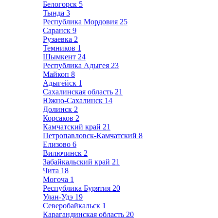
Белогорск
5
Тында
3
Республика Мордовия
25
Саранск
9
Рузаевка
2
Темников
1
Шымкент
24
Республика Адыгея
23
Майкоп
8
Адыгейск
1
Сахалинская область
21
Южно-Сахалинск
14
Долинск
2
Корсаков
2
Камчатский край
21
Петропавловск-Камчатский
8
Елизово
6
Вилючинск
2
Забайкальский край
21
Чита
18
Могоча
1
Республика Бурятия
20
Улан-Удэ
19
Северобайкальск
1
Карагандинская область
20