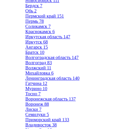
Новосибирск
111
Бердск
7
Обь
2
Пермский край
151
Пермь
78
Соликамск
7
Краснокамск
6
Иркутская область
147
Иркутск
68
Ангарск
15
Братск
10
Волгоградская область
147
Волгоград
83
Волжский
11
Михайловка
6
Ленинградская область
140
Гатчина
12
Мурино
10
Тосно
7
Воронежская область
137
Воронеж
88
Лиски
7
Семилуки
5
Приморский край
133
Владивосток
38