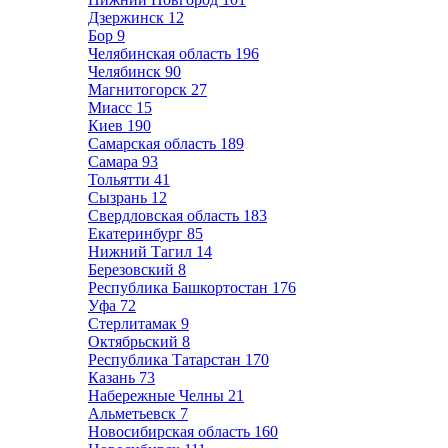
Дзержинск
12
Бор
9
Челябинская область
196
Челябинск
90
Магнитогорск
27
Миасс
15
Киев
190
Самарская область
189
Самара
93
Тольятти
41
Сызрань
12
Свердловская область
183
Екатеринбург
85
Нижний Тагил
14
Березовский
8
Республика Башкортостан
176
Уфа
72
Стерлитамак
9
Октябрьский
8
Республика Татарстан
170
Казань
73
Набережные Челны
21
Альметьевск
7
Новосибирская область
160