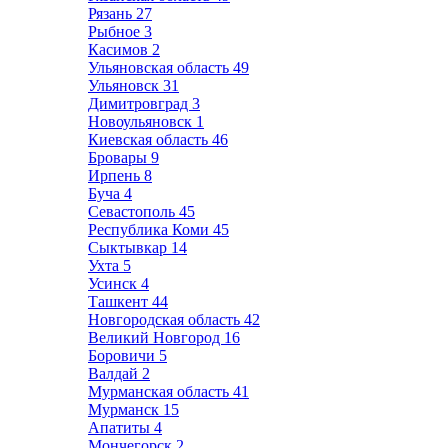
Рязань
27
Рыбное
3
Касимов
2
Ульяновская область
49
Ульяновск
31
Димитровград
3
Новоульяновск
1
Киевская область
46
Бровары
9
Ирпень
8
Буча
4
Севастополь
45
Республика Коми
45
Сыктывкар
14
Ухта
5
Усинск
4
Ташкент
44
Новгородская область
42
Великий Новгород
16
Боровичи
5
Валдай
2
Мурманская область
41
Мурманск
15
Апатиты
4
Мончегорск
2