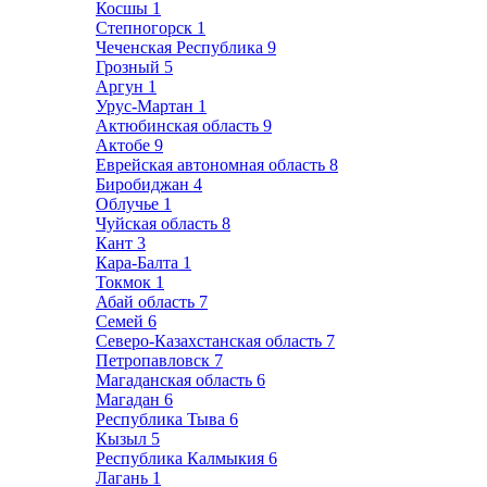
Косшы
1
Степногорск
1
Чеченская Республика
9
Грозный
5
Аргун
1
Урус-Мартан
1
Актюбинская область
9
Актобе
9
Еврейская автономная область
8
Биробиджан
4
Облучье
1
Чуйская область
8
Кант
3
Кара-Балта
1
Токмок
1
Абай область
7
Семей
6
Северо-Казахстанская область
7
Петропавловск
7
Магаданская область
6
Магадан
6
Республика Тыва
6
Кызыл
5
Республика Калмыкия
6
Лагань
1