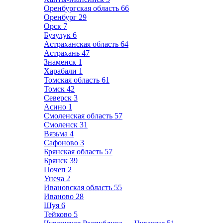
Оренбургская область
66
Оренбург
29
Орск
7
Бузулук
6
Астраханская область
64
Астрахань
47
Знаменск
1
Харабали
1
Томская область
61
Томск
42
Северск
3
Асино
1
Смоленская область
57
Смоленск
31
Вязьма
4
Сафоново
3
Брянская область
57
Брянск
39
Почеп
2
Унеча
2
Ивановская область
55
Иваново
28
Шуя
6
Тейково
5