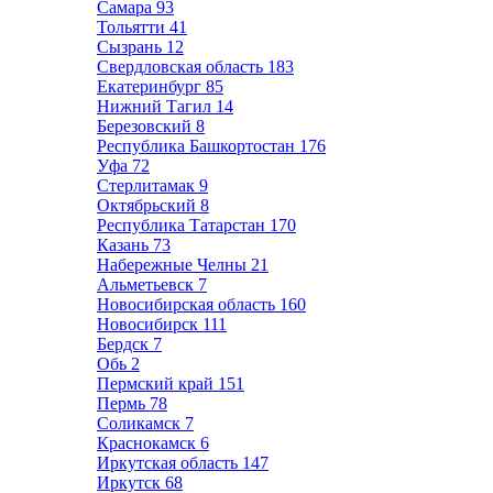
Самара
93
Тольятти
41
Сызрань
12
Свердловская область
183
Екатеринбург
85
Нижний Тагил
14
Березовский
8
Республика Башкортостан
176
Уфа
72
Стерлитамак
9
Октябрьский
8
Республика Татарстан
170
Казань
73
Набережные Челны
21
Альметьевск
7
Новосибирская область
160
Новосибирск
111
Бердск
7
Обь
2
Пермский край
151
Пермь
78
Соликамск
7
Краснокамск
6
Иркутская область
147
Иркутск
68