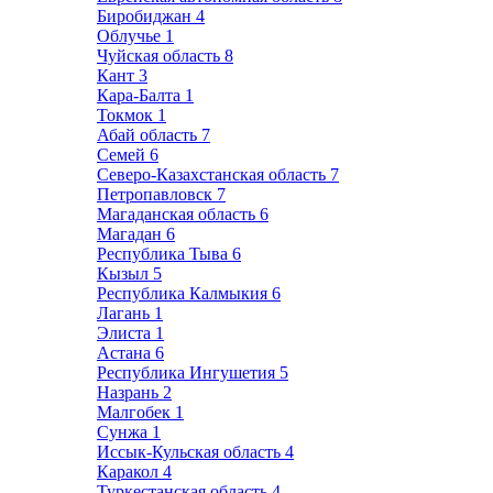
Биробиджан
4
Облучье
1
Чуйская область
8
Кант
3
Кара-Балта
1
Токмок
1
Абай область
7
Семей
6
Северо-Казахстанская область
7
Петропавловск
7
Магаданская область
6
Магадан
6
Республика Тыва
6
Кызыл
5
Республика Калмыкия
6
Лагань
1
Элиста
1
Астана
6
Республика Ингушетия
5
Назрань
2
Малгобек
1
Сунжа
1
Иссык-Кульская область
4
Каракол
4
Туркестанская область
4