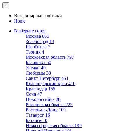
×
Ветеринарные клиники
Home
Выберите город
Москва
865
Зеленоград
13
Щербинка
7
Троицк
4
Московская область
797
Балашиха
50
Химки
40
Люберцы
38
Санкт-Петербург
451
Краснодарский край
410
Краснодар
155
Сочи
47
Новороссийск
28
Ростовская область
222
Ростов-на-Дону
109
Таганрог
16
Батайск
10
Нижегородская область
199
Нижний Новгород
101