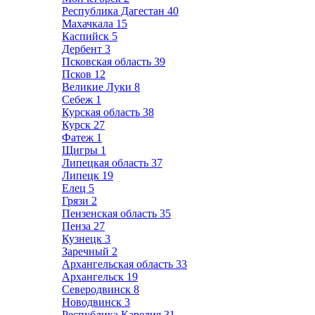
Республика Дагестан
40
Махачкала
15
Каспийск
5
Дербент
3
Псковская область
39
Псков
12
Великие Луки
8
Себеж
1
Курская область
38
Курск
27
Фатеж
1
Щигры
1
Липецкая область
37
Липецк
19
Елец
5
Грязи
2
Пензенская область
35
Пенза
27
Кузнецк
3
Заречный
2
Архангельская область
33
Архангельск
19
Северодвинск
8
Новодвинск
3
Республика Карелия
31