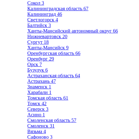
Сокол
3
Калининградская область
67
Калининград
46
Светлогорск
4
Балтийск
3
Ханты-Мансийский автономный округ
66
Нижневартовск
20
Сургут
18
Ханты-Мансийск
9
Оренбургская область
66
Оренбург
29
Орск
7
Бузулук
6
Астраханская область
64
Астрахань
47
Знаменск
1
Харабали
1
Томская область
61
Томск
42
Северск
3
Асино
1
Смоленская область
57
Смоленск
31
Вязьма
4
Сафоново
3