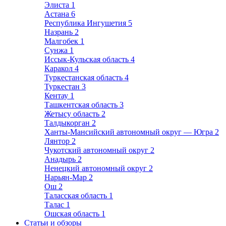
Элиста
1
Астана
6
Республика Ингушетия
5
Назрань
2
Малгобек
1
Сунжа
1
Иссык-Кульская область
4
Каракол
4
Туркестанская область
4
Туркестан
3
Кентау
1
Ташкентская область
3
Жетысу область
2
Талдыкорган
2
Ханты-Мансийский автономный округ — Югра
2
Лянтор
2
Чукотский автономный округ
2
Анадырь
2
Ненецкий автономный округ
2
Нарьян-Мар
2
Ош
2
Таласская область
1
Талас
1
Ошская область
1
Статьи и обзоры