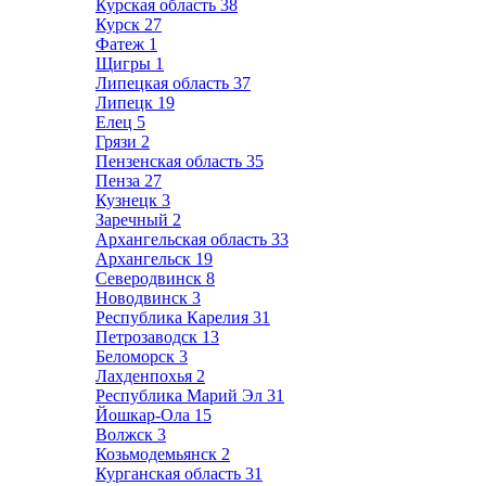
Курская область
38
Курск
27
Фатеж
1
Щигры
1
Липецкая область
37
Липецк
19
Елец
5
Грязи
2
Пензенская область
35
Пенза
27
Кузнецк
3
Заречный
2
Архангельская область
33
Архангельск
19
Северодвинск
8
Новодвинск
3
Республика Карелия
31
Петрозаводск
13
Беломорск
3
Лахденпохья
2
Республика Марий Эл
31
Йошкар-Ола
15
Волжск
3
Козьмодемьянск
2
Курганская область
31