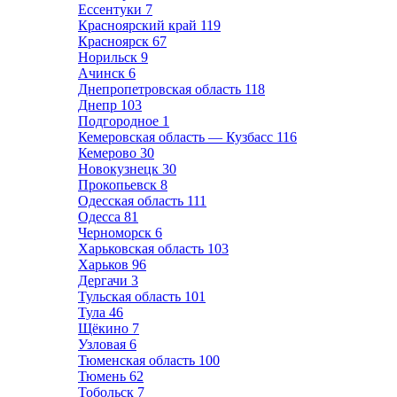
Ессентуки
7
Красноярский край
119
Красноярск
67
Норильск
9
Ачинск
6
Днепропетровская область
118
Днепр
103
Подгородное
1
Кемеровская область — Кузбасс
116
Кемерово
30
Новокузнецк
30
Прокопьевск
8
Одесская область
111
Одесса
81
Черноморск
6
Харьковская область
103
Харьков
96
Дергачи
3
Тульская область
101
Тула
46
Щёкино
7
Узловая
6
Тюменская область
100
Тюмень
62
Тобольск
7