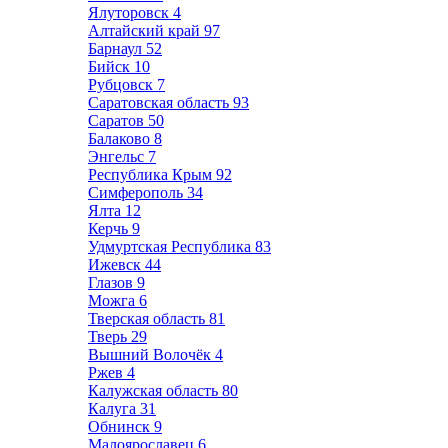
Ялуторовск
4
Алтайский край
97
Барнаул
52
Бийск
10
Рубцовск
7
Саратовская область
93
Саратов
50
Балаково
8
Энгельс
7
Республика Крым
92
Симферополь
34
Ялта
12
Керчь
9
Удмуртская Республика
83
Ижевск
44
Глазов
9
Можга
6
Тверская область
81
Тверь
29
Вышний Волочёк
4
Ржев
4
Калужская область
80
Калуга
31
Обнинск
9
Малоярославец
6