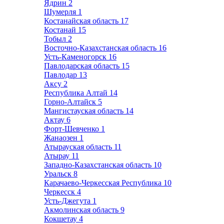
Ядрин
2
Шумерля
1
Костанайская область
17
Костанай
15
Тобыл
2
Восточно-Казахстанская область
16
Усть-Каменогорск
16
Павлодарская область
15
Павлодар
13
Аксу
2
Республика Алтай
14
Горно-Алтайск
5
Мангистауская область
14
Актау
6
Форт-Шевченко
1
Жанаозен
1
Атырауская область
11
Атырау
11
Западно-Казахстанская область
10
Уральск
8
Карачаево-Черкесская Республика
10
Черкесск
4
Усть-Джегута
1
Акмолинская область
9
Кокшетау
4