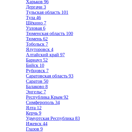
Харьков
96
Дергачи
3
Тульская область
101
Тула
46
Щёкино
7
Узловая
6
Тюменская область
100
Тюмень
62
Тобольск
7
Ялуторовск
4
Алтайский край
97
Барнаул
52
Бийск
10
Рубцовск
7
Саратовская область
93
Саратов
50
Балаково
8
Энгельс
7
Республика Крым
92
Симферополь
34
Ялта
12
Керчь
9
Удмуртская Республика
83
Ижевск
44
Глазов
9