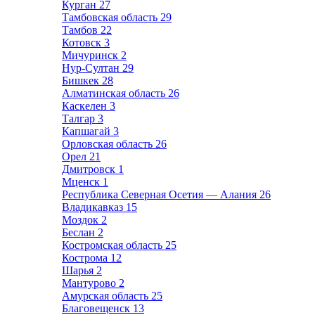
Курган
27
Тамбовская область
29
Тамбов
22
Котовск
3
Мичуринск
2
Нур-Султан
29
Бишкек
28
Алматинская область
26
Каскелен
3
Талгар
3
Капшагай
3
Орловская область
26
Орел
21
Дмитровск
1
Мценск
1
Республика Северная Осетия — Алания
26
Владикавказ
15
Моздок
2
Беслан
2
Костромская область
25
Кострома
12
Шарья
2
Мантурово
2
Амурская область
25
Благовещенск
13