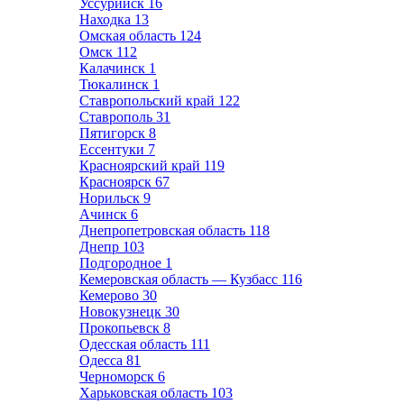
Уссурийск
16
Находка
13
Омская область
124
Омск
112
Калачинск
1
Тюкалинск
1
Ставропольский край
122
Ставрополь
31
Пятигорск
8
Ессентуки
7
Красноярский край
119
Красноярск
67
Норильск
9
Ачинск
6
Днепропетровская область
118
Днепр
103
Подгородное
1
Кемеровская область — Кузбасс
116
Кемерово
30
Новокузнецк
30
Прокопьевск
8
Одесская область
111
Одесса
81
Черноморск
6
Харьковская область
103