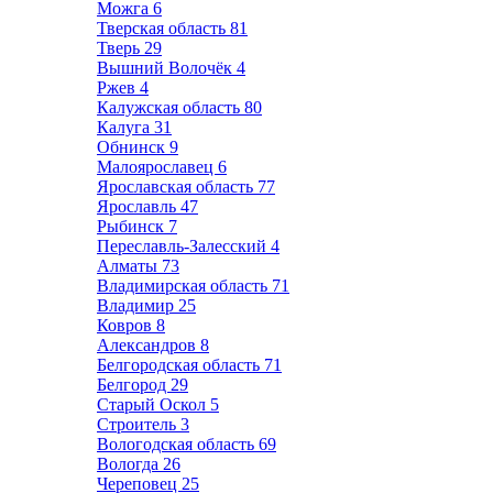
Можга
6
Тверская область
81
Тверь
29
Вышний Волочёк
4
Ржев
4
Калужская область
80
Калуга
31
Обнинск
9
Малоярославец
6
Ярославская область
77
Ярославль
47
Рыбинск
7
Переславль-Залесский
4
Алматы
73
Владимирская область
71
Владимир
25
Ковров
8
Александров
8
Белгородская область
71
Белгород
29
Старый Оскол
5
Строитель
3
Вологодская область
69
Вологда
26
Череповец
25