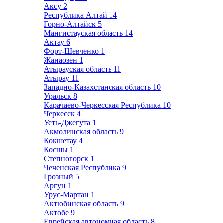
Аксу
2
Республика Алтай
14
Горно-Алтайск
5
Мангистауская область
14
Актау
6
Форт-Шевченко
1
Жанаозен
1
Атырауская область
11
Атырау
11
Западно-Казахстанская область
10
Уральск
8
Карачаево-Черкесская Республика
10
Черкесск
4
Усть-Джегута
1
Акмолинская область
9
Кокшетау
4
Косшы
1
Степногорск
1
Чеченская Республика
9
Грозный
5
Аргун
1
Урус-Мартан
1
Актюбинская область
9
Актобе
9
Еврейская автономная область
8