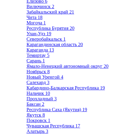
Елизово
6
Вилючинск
2
Забайкальский край
21
Чита
18
Могоча
1
Республика Бурятия
20
Улан-Удэ
19
Северобайкальск
1
Карагандинская область
20
Караганда
13
Темиртау
5
Сарань
1
Ямало-Ненецкий автономный округ
20
Ноябрьск
8
Новый Уренгой
4
Салехард
3
Кабардино-Балкарская Республика
19
Нальчик
10
Прохладный
3
Баксан
2
Республика Саха (Якутия)
19
Якутск
8
Покровск
1
Чувашская Республика
17
Алатырь
3