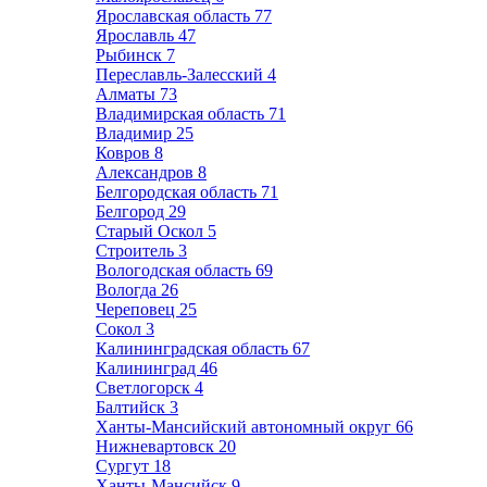
Ярославская область
77
Ярославль
47
Рыбинск
7
Переславль-Залесский
4
Алматы
73
Владимирская область
71
Владимир
25
Ковров
8
Александров
8
Белгородская область
71
Белгород
29
Старый Оскол
5
Строитель
3
Вологодская область
69
Вологда
26
Череповец
25
Сокол
3
Калининградская область
67
Калининград
46
Светлогорск
4
Балтийск
3
Ханты-Мансийский автономный округ
66
Нижневартовск
20
Сургут
18
Ханты-Мансийск
9