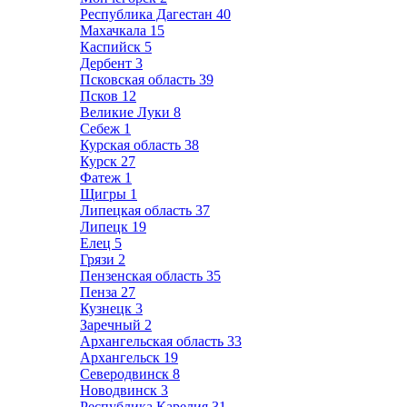
Республика Дагестан
40
Махачкала
15
Каспийск
5
Дербент
3
Псковская область
39
Псков
12
Великие Луки
8
Себеж
1
Курская область
38
Курск
27
Фатеж
1
Щигры
1
Липецкая область
37
Липецк
19
Елец
5
Грязи
2
Пензенская область
35
Пенза
27
Кузнецк
3
Заречный
2
Архангельская область
33
Архангельск
19
Северодвинск
8
Новодвинск
3
Республика Карелия
31