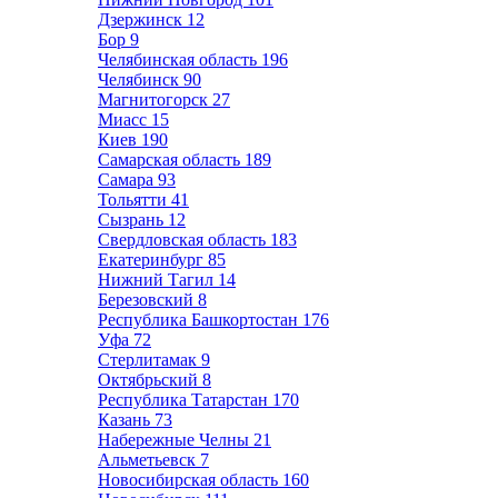
Дзержинск
12
Бор
9
Челябинская область
196
Челябинск
90
Магнитогорск
27
Миасс
15
Киев
190
Самарская область
189
Самара
93
Тольятти
41
Сызрань
12
Свердловская область
183
Екатеринбург
85
Нижний Тагил
14
Березовский
8
Республика Башкортостан
176
Уфа
72
Стерлитамак
9
Октябрьский
8
Республика Татарстан
170
Казань
73
Набережные Челны
21
Альметьевск
7
Новосибирская область
160