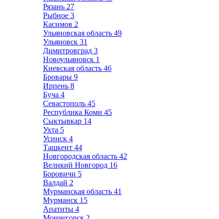
Рязань
27
Рыбное
3
Касимов
2
Ульяновская область
49
Ульяновск
31
Димитровград
3
Новоульяновск
1
Киевская область
46
Бровары
9
Ирпень
8
Буча
4
Севастополь
45
Республика Коми
45
Сыктывкар
14
Ухта
5
Усинск
4
Ташкент
44
Новгородская область
42
Великий Новгород
16
Боровичи
5
Валдай
2
Мурманская область
41
Мурманск
15
Апатиты
4
Мончегорск
2