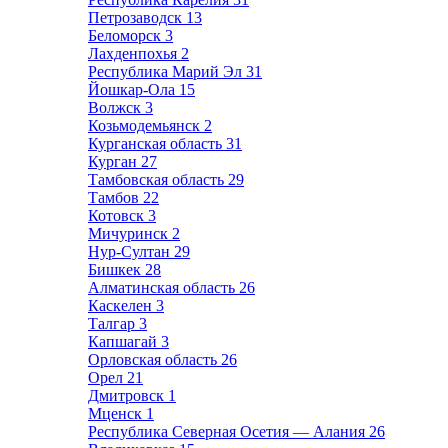
Петрозаводск
13
Беломорск
3
Лахденпохья
2
Республика Марий Эл
31
Йошкар-Ола
15
Волжск
3
Козьмодемьянск
2
Курганская область
31
Курган
27
Тамбовская область
29
Тамбов
22
Котовск
3
Мичуринск
2
Нур-Султан
29
Бишкек
28
Алматинская область
26
Каскелен
3
Талгар
3
Капшагай
3
Орловская область
26
Орел
21
Дмитровск
1
Мценск
1
Республика Северная Осетия — Алания
26