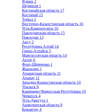
Ядрин
2
Шумерля
1
Костанайская область
17
Костанай
15
Тобыл
2
Восточно-Казахстанская область
16
Усть-Каменогорск
16
Павлодарская область
15
Павлодар
13
Аксу
2
Республика Алтай
14
Горно-Алтайск
5
Мангистауская область
14
Актау
6
Форт-Шевченко
1
Жанаозен
1
Атырауская область
11
Атырау
11
Западно-Казахстанская область
10
Уральск
8
Карачаево-Черкесская Республика
10
Черкесск
4
Усть-Джегута
1
Акмолинская область
9
Кокшетау
4