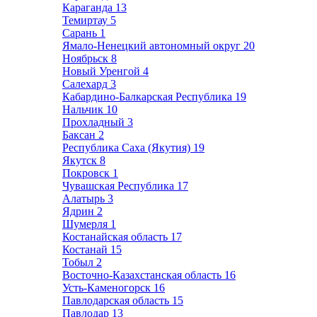
Караганда
13
Темиртау
5
Сарань
1
Ямало-Ненецкий автономный округ
20
Ноябрьск
8
Новый Уренгой
4
Салехард
3
Кабардино-Балкарская Республика
19
Нальчик
10
Прохладный
3
Баксан
2
Республика Саха (Якутия)
19
Якутск
8
Покровск
1
Чувашская Республика
17
Алатырь
3
Ядрин
2
Шумерля
1
Костанайская область
17
Костанай
15
Тобыл
2
Восточно-Казахстанская область
16
Усть-Каменогорск
16
Павлодарская область
15
Павлодар
13