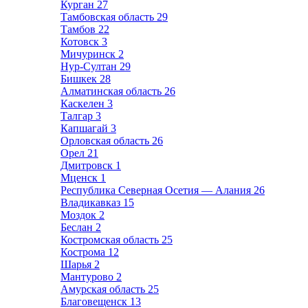
Курган
27
Тамбовская область
29
Тамбов
22
Котовск
3
Мичуринск
2
Нур-Султан
29
Бишкек
28
Алматинская область
26
Каскелен
3
Талгар
3
Капшагай
3
Орловская область
26
Орел
21
Дмитровск
1
Мценск
1
Республика Северная Осетия — Алания
26
Владикавказ
15
Моздок
2
Беслан
2
Костромская область
25
Кострома
12
Шарья
2
Мантурово
2
Амурская область
25
Благовещенск
13