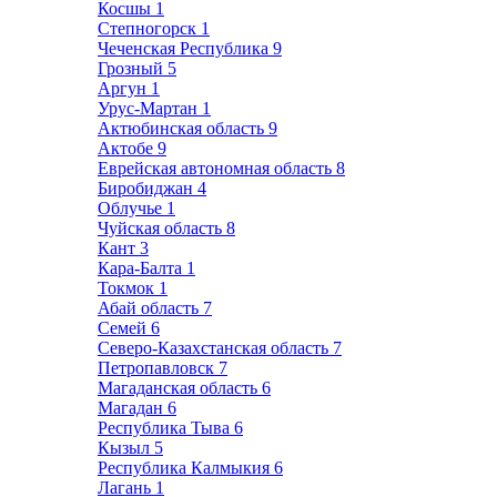
Косшы
1
Степногорск
1
Чеченская Республика
9
Грозный
5
Аргун
1
Урус-Мартан
1
Актюбинская область
9
Актобе
9
Еврейская автономная область
8
Биробиджан
4
Облучье
1
Чуйская область
8
Кант
3
Кара-Балта
1
Токмок
1
Абай область
7
Семей
6
Северо-Казахстанская область
7
Петропавловск
7
Магаданская область
6
Магадан
6
Республика Тыва
6
Кызыл
5
Республика Калмыкия
6
Лагань
1