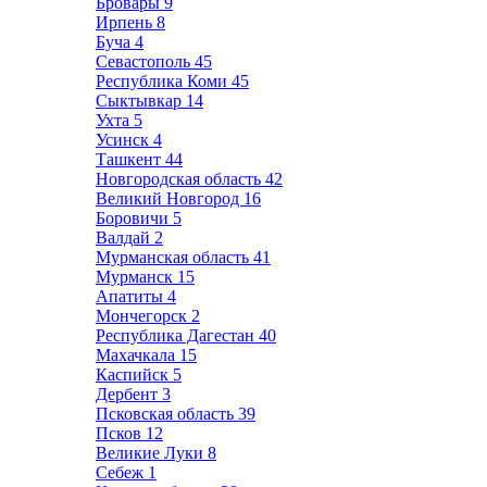
Бровары
9
Ирпень
8
Буча
4
Севастополь
45
Республика Коми
45
Сыктывкар
14
Ухта
5
Усинск
4
Ташкент
44
Новгородская область
42
Великий Новгород
16
Боровичи
5
Валдай
2
Мурманская область
41
Мурманск
15
Апатиты
4
Мончегорск
2
Республика Дагестан
40
Махачкала
15
Каспийск
5
Дербент
3
Псковская область
39
Псков
12
Великие Луки
8
Себеж
1