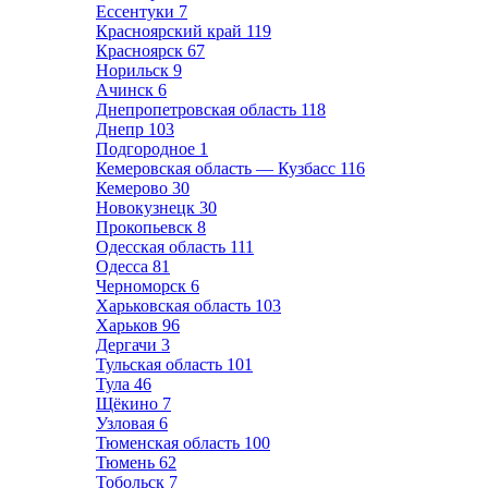
Ессентуки
7
Красноярский край
119
Красноярск
67
Норильск
9
Ачинск
6
Днепропетровская область
118
Днепр
103
Подгородное
1
Кемеровская область — Кузбасс
116
Кемерово
30
Новокузнецк
30
Прокопьевск
8
Одесская область
111
Одесса
81
Черноморск
6
Харьковская область
103
Харьков
96
Дергачи
3
Тульская область
101
Тула
46
Щёкино
7
Узловая
6
Тюменская область
100
Тюмень
62
Тобольск
7