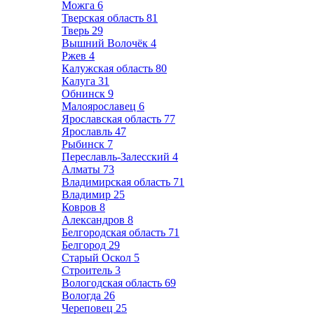
Можга
6
Тверская область
81
Тверь
29
Вышний Волочёк
4
Ржев
4
Калужская область
80
Калуга
31
Обнинск
9
Малоярославец
6
Ярославская область
77
Ярославль
47
Рыбинск
7
Переславль-Залесский
4
Алматы
73
Владимирская область
71
Владимир
25
Ковров
8
Александров
8
Белгородская область
71
Белгород
29
Старый Оскол
5
Строитель
3
Вологодская область
69
Вологда
26
Череповец
25