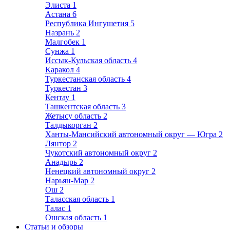
Элиста
1
Астана
6
Республика Ингушетия
5
Назрань
2
Малгобек
1
Сунжа
1
Иссык-Кульская область
4
Каракол
4
Туркестанская область
4
Туркестан
3
Кентау
1
Ташкентская область
3
Жетысу область
2
Талдыкорган
2
Ханты-Мансийский автономный округ — Югра
2
Лянтор
2
Чукотский автономный округ
2
Анадырь
2
Ненецкий автономный округ
2
Нарьян-Мар
2
Ош
2
Таласская область
1
Талас
1
Ошская область
1
Статьи и обзоры