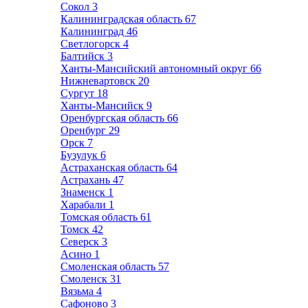
Сокол
3
Калининградская область
67
Калининград
46
Светлогорск
4
Балтийск
3
Ханты-Мансийский автономный округ
66
Нижневартовск
20
Сургут
18
Ханты-Мансийск
9
Оренбургская область
66
Оренбург
29
Орск
7
Бузулук
6
Астраханская область
64
Астрахань
47
Знаменск
1
Харабали
1
Томская область
61
Томск
42
Северск
3
Асино
1
Смоленская область
57
Смоленск
31
Вязьма
4
Сафоново
3