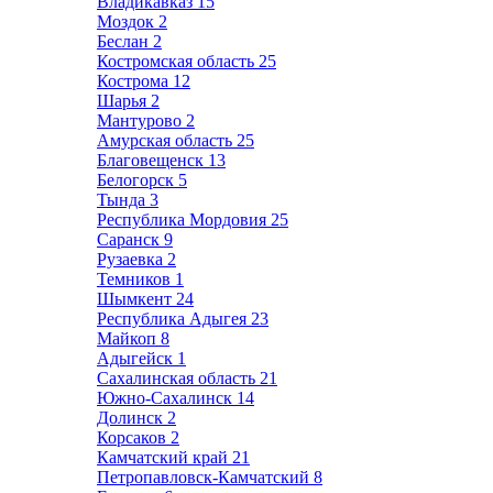
Владикавказ
15
Моздок
2
Беслан
2
Костромская область
25
Кострома
12
Шарья
2
Мантурово
2
Амурская область
25
Благовещенск
13
Белогорск
5
Тында
3
Республика Мордовия
25
Саранск
9
Рузаевка
2
Темников
1
Шымкент
24
Республика Адыгея
23
Майкоп
8
Адыгейск
1
Сахалинская область
21
Южно-Сахалинск
14
Долинск
2
Корсаков
2
Камчатский край
21
Петропавловск-Камчатский
8