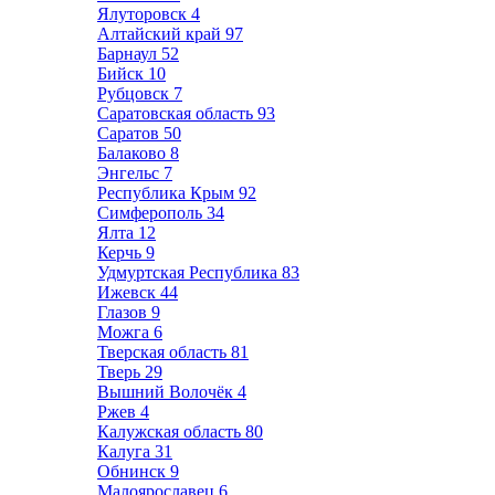
Ялуторовск
4
Алтайский край
97
Барнаул
52
Бийск
10
Рубцовск
7
Саратовская область
93
Саратов
50
Балаково
8
Энгельс
7
Республика Крым
92
Симферополь
34
Ялта
12
Керчь
9
Удмуртская Республика
83
Ижевск
44
Глазов
9
Можга
6
Тверская область
81
Тверь
29
Вышний Волочёк
4
Ржев
4
Калужская область
80
Калуга
31
Обнинск
9
Малоярославец
6