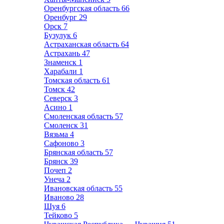
Оренбургская область
66
Оренбург
29
Орск
7
Бузулук
6
Астраханская область
64
Астрахань
47
Знаменск
1
Харабали
1
Томская область
61
Томск
42
Северск
3
Асино
1
Смоленская область
57
Смоленск
31
Вязьма
4
Сафоново
3
Брянская область
57
Брянск
39
Почеп
2
Унеча
2
Ивановская область
55
Иваново
28
Шуя
6
Тейково
5