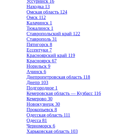
Уссурийск
16
Находка
13
Омская область
124
Омск
112
Калачинск
1
Тюкалинск
1
Ставропольский край
122
Ставрополь
31
Пятигорск
8
Ессентуки
7
Красноярский край
119
Красноярск
67
Норильск
9
Ачинск
6
Днепропетровская область
118
Днепр
103
Подгородное
1
Кемеровская область — Кузбасс
116
Кемерово
30
Новокузнецк
30
Прокопьевск
8
Одесская область
111
Одесса
81
Черноморск
6
Харьковская область
103