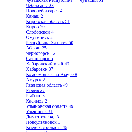
Чувашская Республика — Чувашия
51
Чебоксары
28
Новочебоксарск
4
Канаш
2
Кировская область
51
Киров
30
Слободской
4
Омутнинск
2
Республика Хакасия
50
Абакан
25
Черногорск
12
Саяногорск
5
Хабаровский край
49
Хабаровск
37
Комсомольск-на-Амуре
8
Амурск
2
Рязанская область
49
Рязань
27
Рыбное
3
Касимов
2
Ульяновская область
49
Ульяновск
31
Димитровград
3
Новоульяновск
1
Киевская область
46