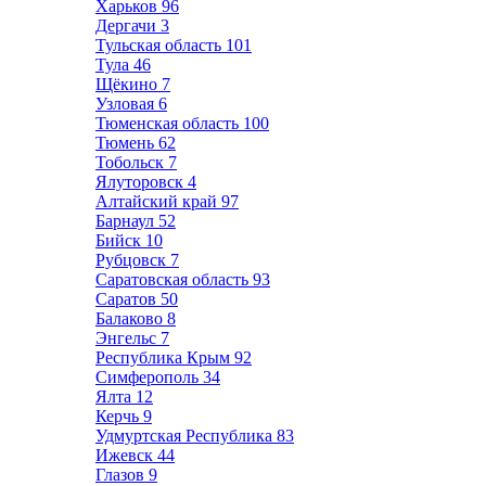
Харьков
96
Дергачи
3
Тульская область
101
Тула
46
Щёкино
7
Узловая
6
Тюменская область
100
Тюмень
62
Тобольск
7
Ялуторовск
4
Алтайский край
97
Барнаул
52
Бийск
10
Рубцовск
7
Саратовская область
93
Саратов
50
Балаково
8
Энгельс
7
Республика Крым
92
Симферополь
34
Ялта
12
Керчь
9
Удмуртская Республика
83
Ижевск
44
Глазов
9