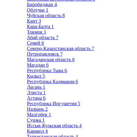
Биробиджан
4
Облучье
1
Чуйская область
8
Кант
3
Кара-Балта
1
Токмок
1
Абай область
7
Семей
6
Северо-Казахстанская область
7
Петропавловск
7
Магаданская область
6
Магадан
6
Республика Тыва
6
Кызыл
5
Республика Калмыкия
6
Лагань
1
Элиста
1
Астана
6
Республика Ингушетия
5
Назрань
2
Малгобек
1
Сунжа
1
Иссык-Кульская область
4
Каракол
4
Туркестанская область
4