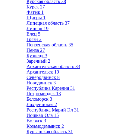
Курская область
38
Курск
27
Фатеж
1
Щигры
1
Липецкая область
37
Липецк
19
Елец
5
Грязи
2
Пензенская область
35
Пенза
27
Кузнецк
3
Заречный
2
Архангельская область
33
Архангельск
19
Северодвинск
8
Новодвинск
3
Республика Карелия
31
Петрозаводск
13
Беломорск
3
Лахденпохья
2
Республика Марий Эл
31
Йошкар-Ола
15
Волжск
3
Козьмодемьянск
2
Курганская область
31