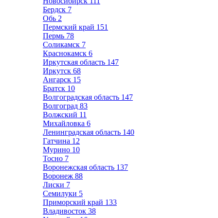
Новосибирск
111
Бердск
7
Обь
2
Пермский край
151
Пермь
78
Соликамск
7
Краснокамск
6
Иркутская область
147
Иркутск
68
Ангарск
15
Братск
10
Волгоградская область
147
Волгоград
83
Волжский
11
Михайловка
6
Ленинградская область
140
Гатчина
12
Мурино
10
Тосно
7
Воронежская область
137
Воронеж
88
Лиски
7
Семилуки
5
Приморский край
133
Владивосток
38