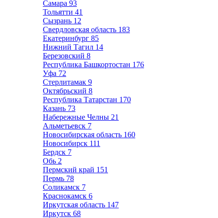
Самара
93
Тольятти
41
Сызрань
12
Свердловская область
183
Екатеринбург
85
Нижний Тагил
14
Березовский
8
Республика Башкортостан
176
Уфа
72
Стерлитамак
9
Октябрьский
8
Республика Татарстан
170
Казань
73
Набережные Челны
21
Альметьевск
7
Новосибирская область
160
Новосибирск
111
Бердск
7
Обь
2
Пермский край
151
Пермь
78
Соликамск
7
Краснокамск
6
Иркутская область
147
Иркутск
68