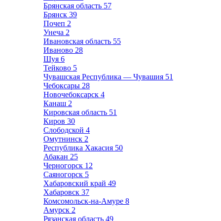
Брянская область
57
Брянск
39
Почеп
2
Унеча
2
Ивановская область
55
Иваново
28
Шуя
6
Тейково
5
Чувашская Республика — Чувашия
51
Чебоксары
28
Новочебоксарск
4
Канаш
2
Кировская область
51
Киров
30
Слободской
4
Омутнинск
2
Республика Хакасия
50
Абакан
25
Черногорск
12
Саяногорск
5
Хабаровский край
49
Хабаровск
37
Комсомольск-на-Амуре
8
Амурск
2
Рязанская область
49