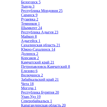
Белогорск
5
Тында
3
Республика Мордовия
25
Саранск
9
Рузаевка
2
Темников
1
Шымкент
24
Республика Адыгея
23
Майкоп
8
Адыгейск
1
Сахалинская область
21
Южно-Сахалинск
14
Долинск
2
Корсаков
2
Камчатский край
21
Петропавловск-Камчатский
8
Елизово
6
Вилючинск
2
Забайкальский край
21
Чита
18
Могоча
1
Республика Бурятия
20
Улан-Удэ
19
Северобайкальск
1
Карагандинская область
20