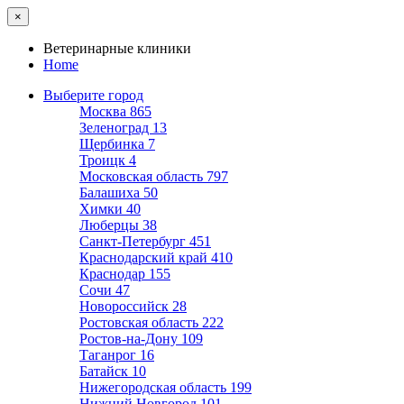
×
Ветеринарные клиники
Home
Выберите город
Москва
865
Зеленоград
13
Щербинка
7
Троицк
4
Московская область
797
Балашиха
50
Химки
40
Люберцы
38
Санкт-Петербург
451
Краснодарский край
410
Краснодар
155
Сочи
47
Новороссийск
28
Ростовская область
222
Ростов-на-Дону
109
Таганрог
16
Батайск
10
Нижегородская область
199
Нижний Новгород
101