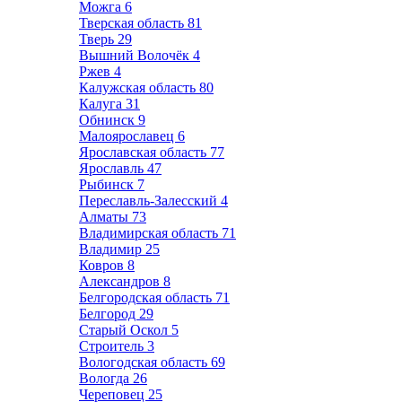
Можга
6
Тверская область
81
Тверь
29
Вышний Волочёк
4
Ржев
4
Калужская область
80
Калуга
31
Обнинск
9
Малоярославец
6
Ярославская область
77
Ярославль
47
Рыбинск
7
Переславль-Залесский
4
Алматы
73
Владимирская область
71
Владимир
25
Ковров
8
Александров
8
Белгородская область
71
Белгород
29
Старый Оскол
5
Строитель
3
Вологодская область
69
Вологда
26
Череповец
25