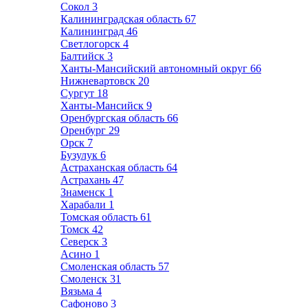
Сокол
3
Калининградская область
67
Калининград
46
Светлогорск
4
Балтийск
3
Ханты-Мансийский автономный округ
66
Нижневартовск
20
Сургут
18
Ханты-Мансийск
9
Оренбургская область
66
Оренбург
29
Орск
7
Бузулук
6
Астраханская область
64
Астрахань
47
Знаменск
1
Харабали
1
Томская область
61
Томск
42
Северск
3
Асино
1
Смоленская область
57
Смоленск
31
Вязьма
4
Сафоново
3