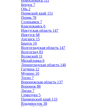
Новосибирск
111
Бердск
7
Обь
2
Пермский край
151
Пермь
78
Соликамск
7
Краснокамск
6
Иркутская область
147
Иркутск
68
Ангарск
15
Братск
10
Волгоградская область
147
Волгоград
83
Волжский
11
Михайловка
6
Ленинградская область
140
Гатчина
12
Мурино
10
Тосно
7
Воронежская область
137
Воронеж
88
Лиски
7
Семилуки
5
Приморский край
133
Владивосток
38