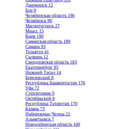
Дзержинск
12
Бор
9
Челябинская область
196
Челябинск
90
Магнитогорск
27
Миасс
15
Киев
190
Самарская область
189
Самара
93
Тольятти
41
Сызрань
12
Свердловская область
183
Екатеринбург
85
Нижний Тагил
14
Березовский
8
Республика Башкортостан
176
Уфа
72
Стерлитамак
9
Октябрьский
8
Республика Татарстан
170
Казань
73
Набережные Челны
21
Альметьевск
7
Новосибирская область
160