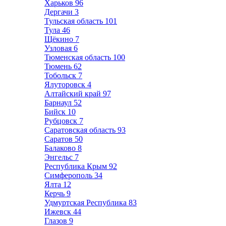
Харьков
96
Дергачи
3
Тульская область
101
Тула
46
Щёкино
7
Узловая
6
Тюменская область
100
Тюмень
62
Тобольск
7
Ялуторовск
4
Алтайский край
97
Барнаул
52
Бийск
10
Рубцовск
7
Саратовская область
93
Саратов
50
Балаково
8
Энгельс
7
Республика Крым
92
Симферополь
34
Ялта
12
Керчь
9
Удмуртская Республика
83
Ижевск
44
Глазов
9