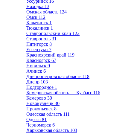
Уссурийск
16
Находка
13
Омская область
124
Омск
112
Калачинск
1
Тюкалинск
1
Ставропольский край
122
Ставрополь
31
Пятигорск
8
Ессентуки
7
Красноярский край
119
Красноярск
67
Норильск
9
Ачинск
6
Днепропетровская область
118
Днепр
103
Подгородное
1
Кемеровская область — Кузбасс
116
Кемерово
30
Новокузнецк
30
Прокопьевск
8
Одесская область
111
Одесса
81
Черноморск
6
Харьковская область
103