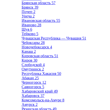
Брянская область
57
Брянск
39
Почеп
2
Унеча
2
Ивановская область
55
Иваново
28
Шуя
6
Тейково
5
Чувашская Республика — Чувашия
51
Чебоксары
28
Новочебоксарск
4
Канаш
2
Кировская область
51
Киров
30
Слободской
4
Омутнинск
2
Республика Хакасия
50
Абакан
25
Черногорск
12
Саяногорск
5
Хабаровский край
49
Хабаровск
37
Комсомольск-на-Амуре
8
Амурск
2
Рязанская область
49