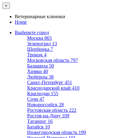
×
Ветеринарные клиники
Home
Выберите город
Москва
865
Зеленоград
13
Щербинка
7
Троицк
4
Московская область
797
Балашиха
50
Химки
40
Люберцы
38
Санкт-Петербург
451
Краснодарский край
410
Краснодар
155
Сочи
47
Новороссийск
28
Ростовская область
222
Ростов-на-Дону
109
Таганрог
16
Батайск
10
Нижегородская область
199
Нижний Новгород
101