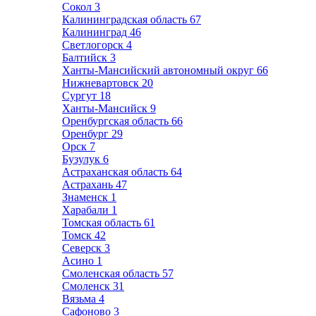
Сокол
3
Калининградская область
67
Калининград
46
Светлогорск
4
Балтийск
3
Ханты-Мансийский автономный округ
66
Нижневартовск
20
Сургут
18
Ханты-Мансийск
9
Оренбургская область
66
Оренбург
29
Орск
7
Бузулук
6
Астраханская область
64
Астрахань
47
Знаменск
1
Харабали
1
Томская область
61
Томск
42
Северск
3
Асино
1
Смоленская область
57
Смоленск
31
Вязьма
4
Сафоново
3