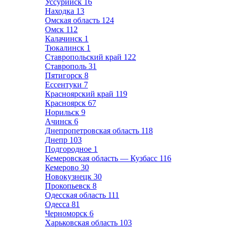
Уссурийск
16
Находка
13
Омская область
124
Омск
112
Калачинск
1
Тюкалинск
1
Ставропольский край
122
Ставрополь
31
Пятигорск
8
Ессентуки
7
Красноярский край
119
Красноярск
67
Норильск
9
Ачинск
6
Днепропетровская область
118
Днепр
103
Подгородное
1
Кемеровская область — Кузбасс
116
Кемерово
30
Новокузнецк
30
Прокопьевск
8
Одесская область
111
Одесса
81
Черноморск
6
Харьковская область
103