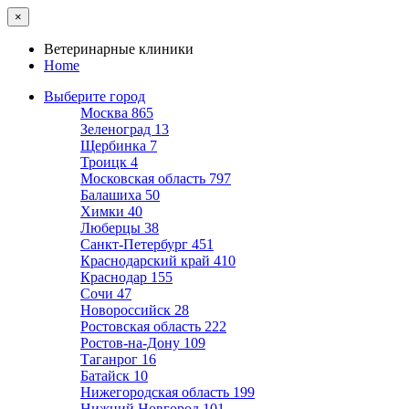
×
Ветеринарные клиники
Home
Выберите город
Москва
865
Зеленоград
13
Щербинка
7
Троицк
4
Московская область
797
Балашиха
50
Химки
40
Люберцы
38
Санкт-Петербург
451
Краснодарский край
410
Краснодар
155
Сочи
47
Новороссийск
28
Ростовская область
222
Ростов-на-Дону
109
Таганрог
16
Батайск
10
Нижегородская область
199
Нижний Новгород
101