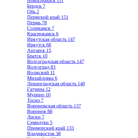
Новосибирск
111
Бердск
7
Обь
2
Пермский край
151
Пермь
78
Соликамск
7
Краснокамск
6
Иркутская область
147
Иркутск
68
Ангарск
15
Братск
10
Волгоградская область
147
Волгоград
83
Волжский
11
Михайловка
6
Ленинградская область
140
Гатчина
12
Мурино
10
Тосно
7
Воронежская область
137
Воронеж
88
Лиски
7
Семилуки
5
Приморский край
133
Владивосток
38