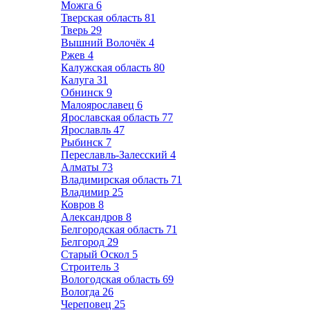
Можга
6
Тверская область
81
Тверь
29
Вышний Волочёк
4
Ржев
4
Калужская область
80
Калуга
31
Обнинск
9
Малоярославец
6
Ярославская область
77
Ярославль
47
Рыбинск
7
Переславль-Залесский
4
Алматы
73
Владимирская область
71
Владимир
25
Ковров
8
Александров
8
Белгородская область
71
Белгород
29
Старый Оскол
5
Строитель
3
Вологодская область
69
Вологда
26
Череповец
25