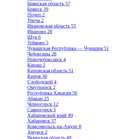
Брянская область
57
Брянск
39
Почеп
2
Унеча
2
Ивановская область
55
Иваново
28
Шуя
6
Тейково
5
Чувашская Республика — Чувашия
51
Чебоксары
28
Новочебоксарск
4
Канаш
2
Кировская область
51
Киров
30
Слободской
4
Омутнинск
2
Республика Хакасия
50
Абакан
25
Черногорск
12
Саяногорск
5
Хабаровский край
49
Хабаровск
37
Комсомольск-на-Амуре
8
Амурск
2
Рязанская область
49