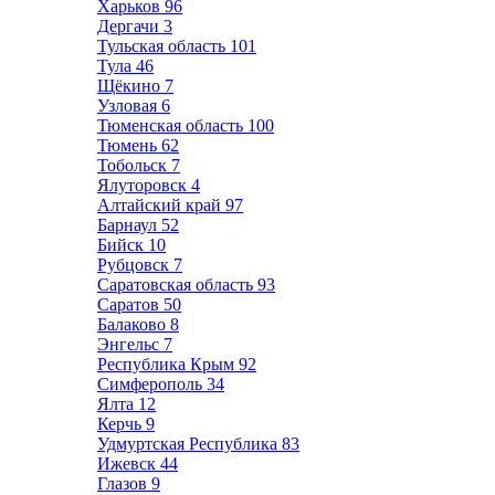
Харьков
96
Дергачи
3
Тульская область
101
Тула
46
Щёкино
7
Узловая
6
Тюменская область
100
Тюмень
62
Тобольск
7
Ялуторовск
4
Алтайский край
97
Барнаул
52
Бийск
10
Рубцовск
7
Саратовская область
93
Саратов
50
Балаково
8
Энгельс
7
Республика Крым
92
Симферополь
34
Ялта
12
Керчь
9
Удмуртская Республика
83
Ижевск
44
Глазов
9