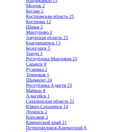
Владикавказ
15
Моздок
2
Беслан
2
Костромская область
25
Кострома
12
Шарья
2
Мантурово
2
Амурская область
25
Благовещенск
13
Белогорск
5
Тында
3
Республика Мордовия
25
Саранск
9
Рузаевка
2
Темников
1
Шымкент
24
Республика Адыгея
23
Майкоп
8
Адыгейск
1
Сахалинская область
21
Южно-Сахалинск
14
Долинск
2
Корсаков
2
Камчатский край
21
Петропавловск-Камчатский
8