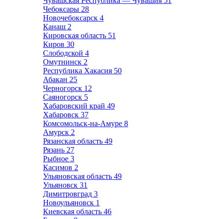
Чувашская Республика — Чувашия
51
Чебоксары
28
Новочебоксарск
4
Канаш
2
Кировская область
51
Киров
30
Слободской
4
Омутнинск
2
Республика Хакасия
50
Абакан
25
Черногорск
12
Саяногорск
5
Хабаровский край
49
Хабаровск
37
Комсомольск-на-Амуре
8
Амурск
2
Рязанская область
49
Рязань
27
Рыбное
3
Касимов
2
Ульяновская область
49
Ульяновск
31
Димитровград
3
Новоульяновск
1
Киевская область
46