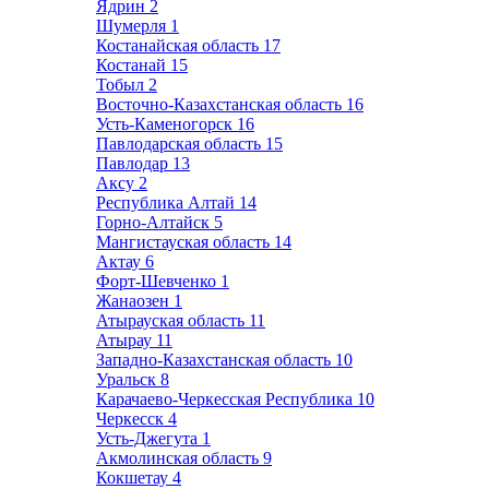
Ядрин
2
Шумерля
1
Костанайская область
17
Костанай
15
Тобыл
2
Восточно-Казахстанская область
16
Усть-Каменогорск
16
Павлодарская область
15
Павлодар
13
Аксу
2
Республика Алтай
14
Горно-Алтайск
5
Мангистауская область
14
Актау
6
Форт-Шевченко
1
Жанаозен
1
Атырауская область
11
Атырау
11
Западно-Казахстанская область
10
Уральск
8
Карачаево-Черкесская Республика
10
Черкесск
4
Усть-Джегута
1
Акмолинская область
9
Кокшетау
4