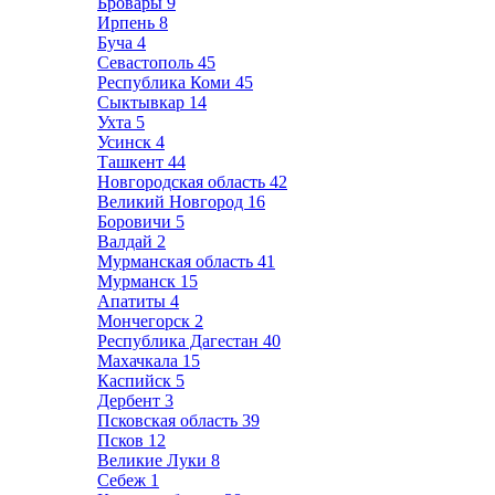
Бровары
9
Ирпень
8
Буча
4
Севастополь
45
Республика Коми
45
Сыктывкар
14
Ухта
5
Усинск
4
Ташкент
44
Новгородская область
42
Великий Новгород
16
Боровичи
5
Валдай
2
Мурманская область
41
Мурманск
15
Апатиты
4
Мончегорск
2
Республика Дагестан
40
Махачкала
15
Каспийск
5
Дербент
3
Псковская область
39
Псков
12
Великие Луки
8
Себеж
1