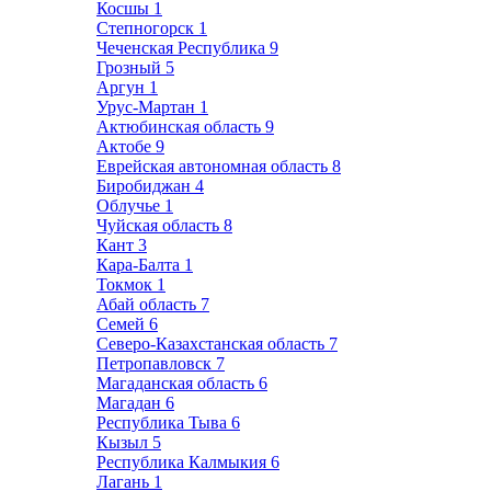
Косшы
1
Степногорск
1
Чеченская Республика
9
Грозный
5
Аргун
1
Урус-Мартан
1
Актюбинская область
9
Актобе
9
Еврейская автономная область
8
Биробиджан
4
Облучье
1
Чуйская область
8
Кант
3
Кара-Балта
1
Токмок
1
Абай область
7
Семей
6
Северо-Казахстанская область
7
Петропавловск
7
Магаданская область
6
Магадан
6
Республика Тыва
6
Кызыл
5
Республика Калмыкия
6
Лагань
1