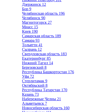
Дзержинск
12
Бор
9
Челябинская область
196
Челябинск
90
Магнитогорск
27
Миасс
15
Киев
190
Самарская область
189
Самара
93
Тольятти
41
Сызрань
12
Свердловская область
183
Екатеринбург
85
Нижний Тагил
14
Березовский
8
Республика Башкортостан
176
Уфа
72
Стерлитамак
9
Октябрьский
8
Республика Татарстан
170
Казань
73
Набережные Челны
21
Альметьевск
7
Новосибирская область
160