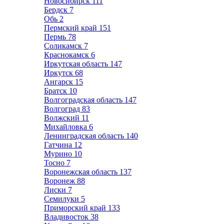
Новосибирск
111
Бердск
7
Обь
2
Пермский край
151
Пермь
78
Соликамск
7
Краснокамск
6
Иркутская область
147
Иркутск
68
Ангарск
15
Братск
10
Волгоградская область
147
Волгоград
83
Волжский
11
Михайловка
6
Ленинградская область
140
Гатчина
12
Мурино
10
Тосно
7
Воронежская область
137
Воронеж
88
Лиски
7
Семилуки
5
Приморский край
133
Владивосток
38