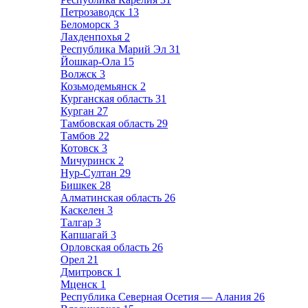
Петрозаводск
13
Беломорск
3
Лахденпохья
2
Республика Марий Эл
31
Йошкар-Ола
15
Волжск
3
Козьмодемьянск
2
Курганская область
31
Курган
27
Тамбовская область
29
Тамбов
22
Котовск
3
Мичуринск
2
Нур-Султан
29
Бишкек
28
Алматинская область
26
Каскелен
3
Талгар
3
Капшагай
3
Орловская область
26
Орел
21
Дмитровск
1
Мценск
1
Республика Северная Осетия — Алания
26