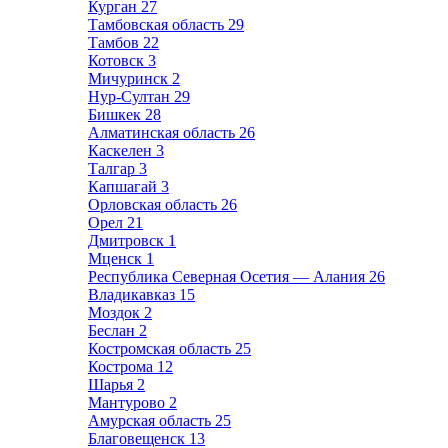
Курган
27
Тамбовская область
29
Тамбов
22
Котовск
3
Мичуринск
2
Нур-Султан
29
Бишкек
28
Алматинская область
26
Каскелен
3
Талгар
3
Капшагай
3
Орловская область
26
Орел
21
Дмитровск
1
Мценск
1
Республика Северная Осетия — Алания
26
Владикавказ
15
Моздок
2
Беслан
2
Костромская область
25
Кострома
12
Шарья
2
Мантурово
2
Амурская область
25
Благовещенск
13