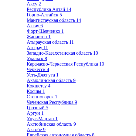
Аксу
2
Республика Алтай
14
Горно-Алтайск
5
Мангистауская область
14
Актау
6
Форт-Шевченко
1
Жанаозен
1
Атырауская область
11
Атырау
11
Западно-Казахстанская область
10
Уральск
8
Карачаево-Черкесская Республика
10
Черкесск
4
Усть-Джегута
1
Акмолинская область
9
Кокшетау
4
Косшы
1
Степногорск
1
Чеченская Республика
9
Грозный
5
Аргун
1
Урус-Мартан
1
Актюбинская область
9
Актобе
9
Еврейская автономная область
8