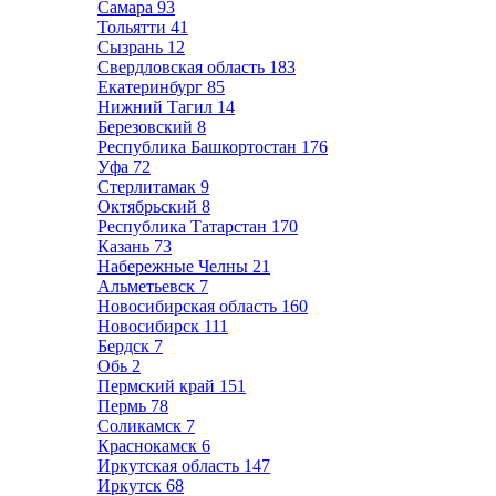
Самара
93
Тольятти
41
Сызрань
12
Свердловская область
183
Екатеринбург
85
Нижний Тагил
14
Березовский
8
Республика Башкортостан
176
Уфа
72
Стерлитамак
9
Октябрьский
8
Республика Татарстан
170
Казань
73
Набережные Челны
21
Альметьевск
7
Новосибирская область
160
Новосибирск
111
Бердск
7
Обь
2
Пермский край
151
Пермь
78
Соликамск
7
Краснокамск
6
Иркутская область
147
Иркутск
68