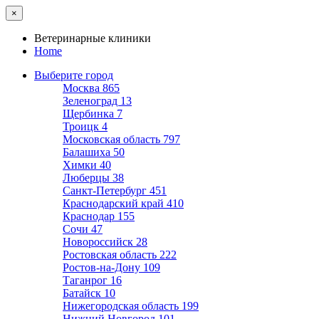
×
Ветеринарные клиники
Home
Выберите город
Москва
865
Зеленоград
13
Щербинка
7
Троицк
4
Московская область
797
Балашиха
50
Химки
40
Люберцы
38
Санкт-Петербург
451
Краснодарский край
410
Краснодар
155
Сочи
47
Новороссийск
28
Ростовская область
222
Ростов-на-Дону
109
Таганрог
16
Батайск
10
Нижегородская область
199
Нижний Новгород
101