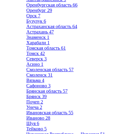
Оренбургская область
66
Оренбург
29
Орск
7
Бузулук
6
Астраханская область
64
Астрахань
47
Знаменск
1
Харабали
1
Томская область
61
Томск
42
Северск
3
Асино
1
Смоленская область
57
Смоленск
31
Вязьма
4
Сафоново
3
Брянская область
57
Брянск
39
Почеп
2
Унеча
2
Ивановская область
55
Иваново
28
Шуя
6
Тейково
5