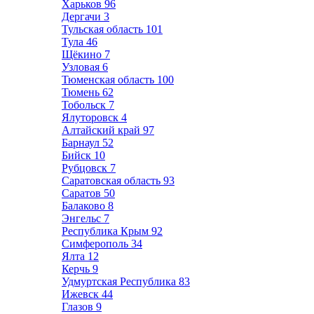
Харьков
96
Дергачи
3
Тульская область
101
Тула
46
Щёкино
7
Узловая
6
Тюменская область
100
Тюмень
62
Тобольск
7
Ялуторовск
4
Алтайский край
97
Барнаул
52
Бийск
10
Рубцовск
7
Саратовская область
93
Саратов
50
Балаково
8
Энгельс
7
Республика Крым
92
Симферополь
34
Ялта
12
Керчь
9
Удмуртская Республика
83
Ижевск
44
Глазов
9