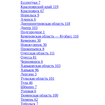
Ессентуки
7
Красноярский край
119
Красноярск
67
Норильск
9
Ачинск
6
Днепропетровская область
118
Днепр
103
Подгородное
1
Кемеровская область — Кузбасс
116
Кемерово
30
Новокузнецк
30
Прокопьевск
8
Одесская область
111
Одесса
81
Черноморск
6
Харьковская область
103
Харьков
96
Дергачи
3
Тульская область
101
Тула
46
Щёкино
7
Узловая
6
Тюменская область
100
Тюмень
62
Тобольск
7