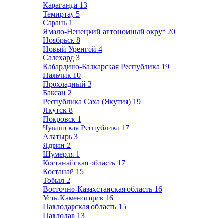
Караганда
13
Темиртау
5
Сарань
1
Ямало-Ненецкий автономный округ
20
Ноябрьск
8
Новый Уренгой
4
Салехард
3
Кабардино-Балкарская Республика
19
Нальчик
10
Прохладный
3
Баксан
2
Республика Саха (Якутия)
19
Якутск
8
Покровск
1
Чувашская Республика
17
Алатырь
3
Ядрин
2
Шумерля
1
Костанайская область
17
Костанай
15
Тобыл
2
Восточно-Казахстанская область
16
Усть-Каменогорск
16
Павлодарская область
15
Павлодар
13