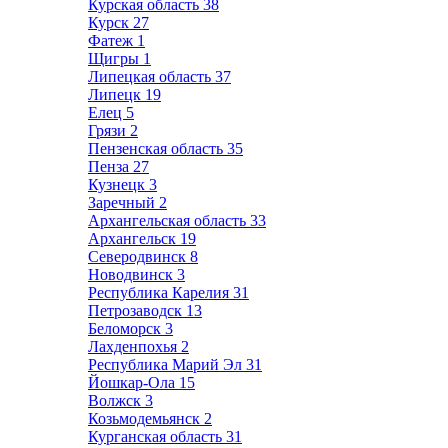
Курская область
38
Курск
27
Фатеж
1
Щигры
1
Липецкая область
37
Липецк
19
Елец
5
Грязи
2
Пензенская область
35
Пенза
27
Кузнецк
3
Заречный
2
Архангельская область
33
Архангельск
19
Северодвинск
8
Новодвинск
3
Республика Карелия
31
Петрозаводск
13
Беломорск
3
Лахденпохья
2
Республика Марий Эл
31
Йошкар-Ола
15
Волжск
3
Козьмодемьянск
2
Курганская область
31