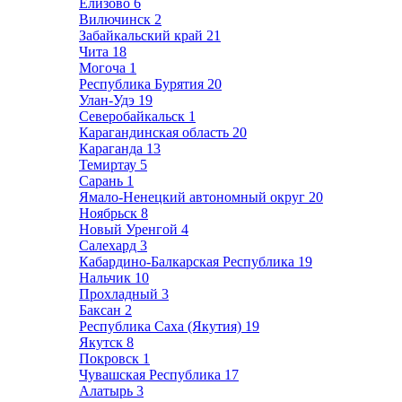
Елизово
6
Вилючинск
2
Забайкальский край
21
Чита
18
Могоча
1
Республика Бурятия
20
Улан-Удэ
19
Северобайкальск
1
Карагандинская область
20
Караганда
13
Темиртау
5
Сарань
1
Ямало-Ненецкий автономный округ
20
Ноябрьск
8
Новый Уренгой
4
Салехард
3
Кабардино-Балкарская Республика
19
Нальчик
10
Прохладный
3
Баксан
2
Республика Саха (Якутия)
19
Якутск
8
Покровск
1
Чувашская Республика
17
Алатырь
3