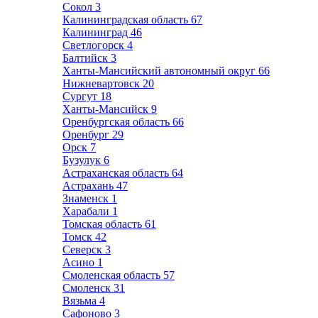
Сокол
3
Калининградская область
67
Калининград
46
Светлогорск
4
Балтийск
3
Ханты-Мансийский автономный округ
66
Нижневартовск
20
Сургут
18
Ханты-Мансийск
9
Оренбургская область
66
Оренбург
29
Орск
7
Бузулук
6
Астраханская область
64
Астрахань
47
Знаменск
1
Харабали
1
Томская область
61
Томск
42
Северск
3
Асино
1
Смоленская область
57
Смоленск
31
Вязьма
4
Сафоново
3