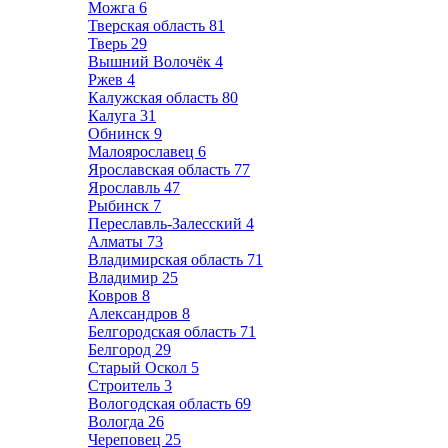
Можга
6
Тверская область
81
Тверь
29
Вышний Волочёк
4
Ржев
4
Калужская область
80
Калуга
31
Обнинск
9
Малоярославец
6
Ярославская область
77
Ярославль
47
Рыбинск
7
Переславль-Залесский
4
Алматы
73
Владимирская область
71
Владимир
25
Ковров
8
Александров
8
Белгородская область
71
Белгород
29
Старый Оскол
5
Строитель
3
Вологодская область
69
Вологда
26
Череповец
25