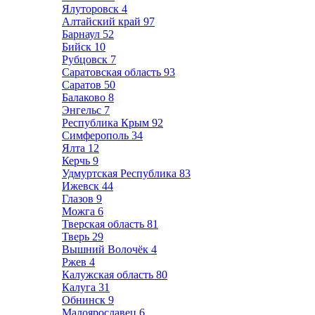
Ялуторовск
4
Алтайский край
97
Барнаул
52
Бийск
10
Рубцовск
7
Саратовская область
93
Саратов
50
Балаково
8
Энгельс
7
Республика Крым
92
Симферополь
34
Ялта
12
Керчь
9
Удмуртская Республика
83
Ижевск
44
Глазов
9
Можга
6
Тверская область
81
Тверь
29
Вышний Волочёк
4
Ржев
4
Калужская область
80
Калуга
31
Обнинск
9
Малоярославец
6