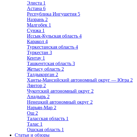
Элиста
1
Астана
6
Республика Ингушетия
5
Назрань
2
Малгобек
1
Сунжа
1
Иссык-Кульская область
4
Каракол
4
Туркестанская область
4
Туркестан
3
Кентау
1
Ташкентская область
3
Жетысу область
2
Талдыкорган
2
Ханты-Мансийский автономный округ — Югра
2
Лянтор
2
Чукотский автономный округ
2
Анадырь
2
Ненецкий автономный округ
2
Нарьян-Мар
2
Ош
2
Таласская область
1
Талас
1
Ошская область
1
Статьи и обзоры