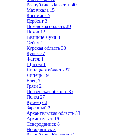
Республика Дагестан
40
Махачкала
15
Каспийск
5
Дербент
3
Псковская область
39
Псков
12
Великие Луки
8
Себеж
1
Курская область
38
Курск
27
Фатеж
1
Щигры
1
Липецкая область
37
Липецк
19
Елец
5
Грязи
2
Пензенская область
35
Пенза
27
Кузнецк
3
Заречный
2
Архангельская область
33
Архангельск
19
Северодвинск
8
Новодвинск
3
Республика Карелия
31