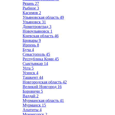
Рязань
27
Рыбное
3
Касимов
2
Ульяновская область
49
Ульяновск
31
Димитровград
3
Новоульяновск
1
Киевская область
46
Бровары
9
Ирпень
8
Буча
4
Севастополь
45
Республика Коми
45
Сыктывкар
14
Ухта
5
Усинск
4
Ташкент
44
Новгородская область
42
Великий Новгород
16
Боровичи
5
Валдай
2
Мурманская область
41
Мурманск
15
Апатиты
4
Мончегорск
2