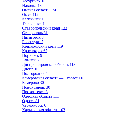
Уссурийск
16
Находка
13
Омская область
124
Омск
112
Калачинск
1
Тюкалинск
1
Ставропольский край
122
Ставрополь
31
Пятигорск
8
Ессентуки
7
Красноярский край
119
Красноярск
67
Норильск
9
Ачинск
6
Днепропетровская область
118
Днепр
103
Подгородное
1
Кемеровская область — Кузбасс
116
Кемерово
30
Новокузнецк
30
Прокопьевск
8
Одесская область
111
Одесса
81
Черноморск
6
Харьковская область
103