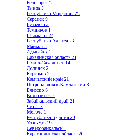
Белогорск
5
Тында
3
Республика Мордовия
25
Саранск
9
Рузаевка
2
Темников
1
Шымкент
24
Республика Адыгея
23
Майкоп
8
Адыгейск
1
Сахалинская область
21
Южно-Сахалинск
14
Долинск
2
Корсаков
2
Камчатский край
21
Петропавловск-Камчатский
8
Елизово
6
Вилючинск
2
Забайкальский край
21
Чита
18
Могоча
1
Республика Бурятия
20
Улан-Удэ
19
Северобайкальск
1
Карагандинская область
20