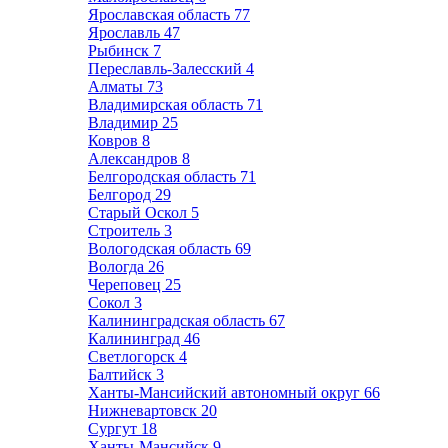
Ярославская область
77
Ярославль
47
Рыбинск
7
Переславль-Залесский
4
Алматы
73
Владимирская область
71
Владимир
25
Ковров
8
Александров
8
Белгородская область
71
Белгород
29
Старый Оскол
5
Строитель
3
Вологодская область
69
Вологда
26
Череповец
25
Сокол
3
Калининградская область
67
Калининград
46
Светлогорск
4
Балтийск
3
Ханты-Мансийский автономный округ
66
Нижневартовск
20
Сургут
18
Ханты-Мансийск
9