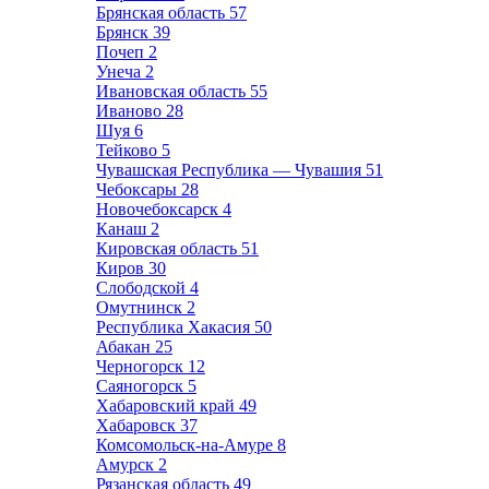
Брянская область
57
Брянск
39
Почеп
2
Унеча
2
Ивановская область
55
Иваново
28
Шуя
6
Тейково
5
Чувашская Республика — Чувашия
51
Чебоксары
28
Новочебоксарск
4
Канаш
2
Кировская область
51
Киров
30
Слободской
4
Омутнинск
2
Республика Хакасия
50
Абакан
25
Черногорск
12
Саяногорск
5
Хабаровский край
49
Хабаровск
37
Комсомольск-на-Амуре
8
Амурск
2
Рязанская область
49