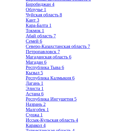
Биробиджан
4
Облучье
1
Чуйская область
8
Кант
3
Кара-Балта
1
Токмок
1
Абай область
7
Семей
6
Северо-Казахстанская область
7
Петропавловск
7
Магаданская область
6
Магадан
6
Республика Тыва
6
Кызыл
5
Республика Калмыкия
6
Лагань
1
Элиста
1
Астана
6
Республика Ингушетия
5
Назрань
2
Малгобек
1
Сунжа
1
Иссык-Кульская область
4
Каракол
4
Туркестанская область
4