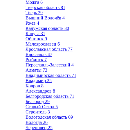
Можга
6
Тверская область
81
Тверь
29
Вышний Волочёк
4
Ржев
4
Калужская область
80
Калуга
31
Обнинск
9
Малоярославец
6
Ярославская область
77
Ярославль
47
Рыбинск
7
Переславль-Залесский
4
Алматы
73
Владимирская область
71
Владимир
25
Ковров
8
Александров
8
Белгородская область
71
Белгород
29
Старый Оскол
5
Строитель
3
Вологодская область
69
Вологда
26
Череповец
25