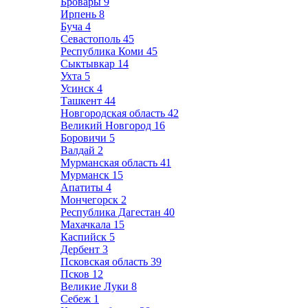
Бровары
9
Ирпень
8
Буча
4
Севастополь
45
Республика Коми
45
Сыктывкар
14
Ухта
5
Усинск
4
Ташкент
44
Новгородская область
42
Великий Новгород
16
Боровичи
5
Валдай
2
Мурманская область
41
Мурманск
15
Апатиты
4
Мончегорск
2
Республика Дагестан
40
Махачкала
15
Каспийск
5
Дербент
3
Псковская область
39
Псков
12
Великие Луки
8
Себеж
1