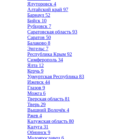
Ялуторовск
4
Алтайский край
97
Барнаул
52
Бийск
10
Рубцовск
7
Саратовская область
93
Саратов
50
Балаково
8
Энгельс
7
Республика Крым
92
Симферополь
34
Ялта
12
Керчь
9
Удмуртская Республика
83
Ижевск
44
Глазов
9
Можга
6
Тверская область
81
Тверь
29
Вышний Волочёк
4
Ржев
4
Калужская область
80
Калуга
31
Обнинск
9
Малоярославец
6