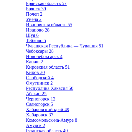
Брянская область
57
Брянск
39
Почеп
2
Унеча
2
Ивановская область
55
Иваново
28
Шуя
6
Тейково
5
Чувашская Республика — Чувашия
51
Чебоксары
28
Новочебоксарск
4
Канаш
2
Кировская область
51
Киров
30
Слободской
4
Омутнинск
2
Республика Хакасия
50
Абакан
25
Черногорск
12
Саяногорск
5
Хабаровский край
49
Хабаровск
37
Комсомольск-на-Амуре
8
Амурск
2
Рязанская область
49