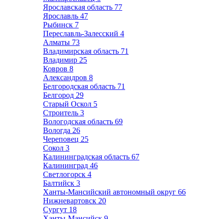
Ярославская область
77
Ярославль
47
Рыбинск
7
Переславль-Залесский
4
Алматы
73
Владимирская область
71
Владимир
25
Ковров
8
Александров
8
Белгородская область
71
Белгород
29
Старый Оскол
5
Строитель
3
Вологодская область
69
Вологда
26
Череповец
25
Сокол
3
Калининградская область
67
Калининград
46
Светлогорск
4
Балтийск
3
Ханты-Мансийский автономный округ
66
Нижневартовск
20
Сургут
18
Ханты-Мансийск
9