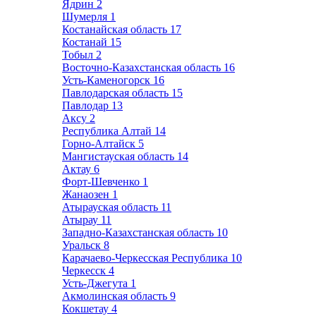
Ядрин
2
Шумерля
1
Костанайская область
17
Костанай
15
Тобыл
2
Восточно-Казахстанская область
16
Усть-Каменогорск
16
Павлодарская область
15
Павлодар
13
Аксу
2
Республика Алтай
14
Горно-Алтайск
5
Мангистауская область
14
Актау
6
Форт-Шевченко
1
Жанаозен
1
Атырауская область
11
Атырау
11
Западно-Казахстанская область
10
Уральск
8
Карачаево-Черкесская Республика
10
Черкесск
4
Усть-Джегута
1
Акмолинская область
9
Кокшетау
4