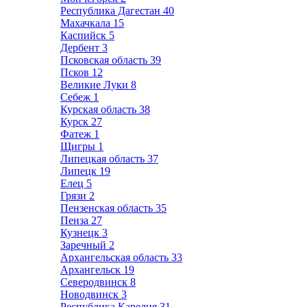
Республика Дагестан
40
Махачкала
15
Каспийск
5
Дербент
3
Псковская область
39
Псков
12
Великие Луки
8
Себеж
1
Курская область
38
Курск
27
Фатеж
1
Щигры
1
Липецкая область
37
Липецк
19
Елец
5
Грязи
2
Пензенская область
35
Пенза
27
Кузнецк
3
Заречный
2
Архангельская область
33
Архангельск
19
Северодвинск
8
Новодвинск
3
Республика Карелия
31