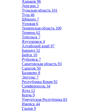
Харьков
96
Дергачи
3
Тульская область
101
Тула
46
Щёкино
7
Узловая
6
Тюменская область
100
Тюмень
62
Тобольск
7
Ялуторовск
4
Алтайский край
97
Барнаул
52
Бийск
10
Рубцовск
7
Саратовская область
93
Саратов
50
Балаково
8
Энгельс
7
Республика Крым
92
Симферополь
34
Ялта
12
Керчь
9
Удмуртская Республика
83
Ижевск
44
Глазов
9