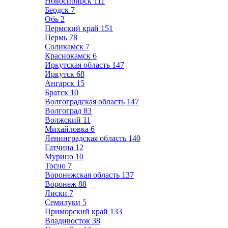
Новосибирск
111
Бердск
7
Обь
2
Пермский край
151
Пермь
78
Соликамск
7
Краснокамск
6
Иркутская область
147
Иркутск
68
Ангарск
15
Братск
10
Волгоградская область
147
Волгоград
83
Волжский
11
Михайловка
6
Ленинградская область
140
Гатчина
12
Мурино
10
Тосно
7
Воронежская область
137
Воронеж
88
Лиски
7
Семилуки
5
Приморский край
133
Владивосток
38