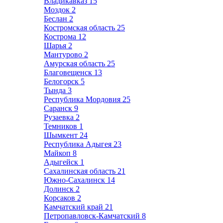
Владикавказ
15
Моздок
2
Беслан
2
Костромская область
25
Кострома
12
Шарья
2
Мантурово
2
Амурская область
25
Благовещенск
13
Белогорск
5
Тында
3
Республика Мордовия
25
Саранск
9
Рузаевка
2
Темников
1
Шымкент
24
Республика Адыгея
23
Майкоп
8
Адыгейск
1
Сахалинская область
21
Южно-Сахалинск
14
Долинск
2
Корсаков
2
Камчатский край
21
Петропавловск-Камчатский
8