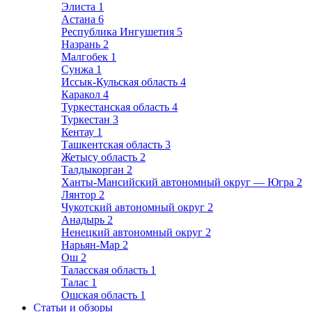
Элиста
1
Астана
6
Республика Ингушетия
5
Назрань
2
Малгобек
1
Сунжа
1
Иссык-Кульская область
4
Каракол
4
Туркестанская область
4
Туркестан
3
Кентау
1
Ташкентская область
3
Жетысу область
2
Талдыкорган
2
Ханты-Мансийский автономный округ — Югра
2
Лянтор
2
Чукотский автономный округ
2
Анадырь
2
Ненецкий автономный округ
2
Нарьян-Мар
2
Ош
2
Таласская область
1
Талас
1
Ошская область
1
Статьи и обзоры