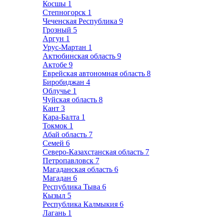
Косшы
1
Степногорск
1
Чеченская Республика
9
Грозный
5
Аргун
1
Урус-Мартан
1
Актюбинская область
9
Актобе
9
Еврейская автономная область
8
Биробиджан
4
Облучье
1
Чуйская область
8
Кант
3
Кара-Балта
1
Токмок
1
Абай область
7
Семей
6
Северо-Казахстанская область
7
Петропавловск
7
Магаданская область
6
Магадан
6
Республика Тыва
6
Кызыл
5
Республика Калмыкия
6
Лагань
1