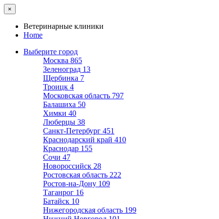
×
Ветеринарные клиники
Home
Выберите город
Москва
865
Зеленоград
13
Щербинка
7
Троицк
4
Московская область
797
Балашиха
50
Химки
40
Люберцы
38
Санкт-Петербург
451
Краснодарский край
410
Краснодар
155
Сочи
47
Новороссийск
28
Ростовская область
222
Ростов-на-Дону
109
Таганрог
16
Батайск
10
Нижегородская область
199
Нижний Новгород
101