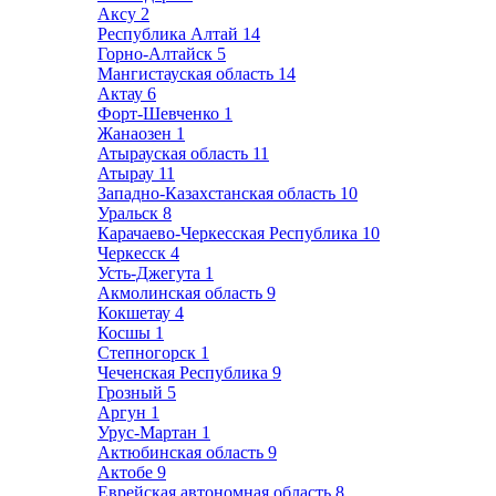
Аксу
2
Республика Алтай
14
Горно-Алтайск
5
Мангистауская область
14
Актау
6
Форт-Шевченко
1
Жанаозен
1
Атырауская область
11
Атырау
11
Западно-Казахстанская область
10
Уральск
8
Карачаево-Черкесская Республика
10
Черкесск
4
Усть-Джегута
1
Акмолинская область
9
Кокшетау
4
Косшы
1
Степногорск
1
Чеченская Республика
9
Грозный
5
Аргун
1
Урус-Мартан
1
Актюбинская область
9
Актобе
9
Еврейская автономная область
8