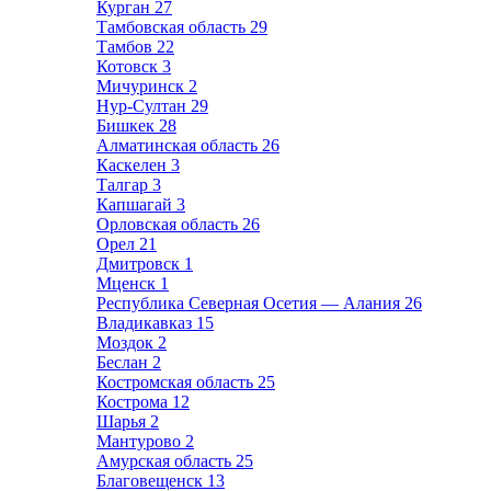
Курган
27
Тамбовская область
29
Тамбов
22
Котовск
3
Мичуринск
2
Нур-Султан
29
Бишкек
28
Алматинская область
26
Каскелен
3
Талгар
3
Капшагай
3
Орловская область
26
Орел
21
Дмитровск
1
Мценск
1
Республика Северная Осетия — Алания
26
Владикавказ
15
Моздок
2
Беслан
2
Костромская область
25
Кострома
12
Шарья
2
Мантурово
2
Амурская область
25
Благовещенск
13