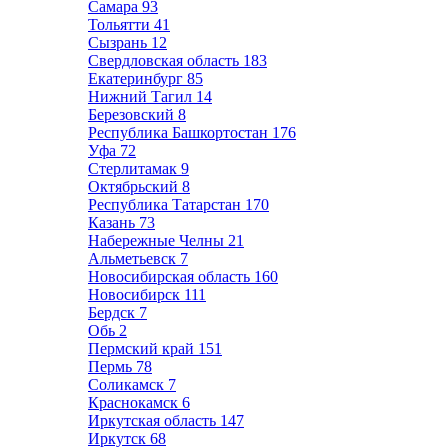
Самара
93
Тольятти
41
Сызрань
12
Свердловская область
183
Екатеринбург
85
Нижний Тагил
14
Березовский
8
Республика Башкортостан
176
Уфа
72
Стерлитамак
9
Октябрьский
8
Республика Татарстан
170
Казань
73
Набережные Челны
21
Альметьевск
7
Новосибирская область
160
Новосибирск
111
Бердск
7
Обь
2
Пермский край
151
Пермь
78
Соликамск
7
Краснокамск
6
Иркутская область
147
Иркутск
68