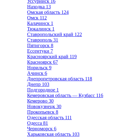
Уссурийск
16
Находка
13
Омская область
124
Омск
112
Калачинск
1
Тюкалинск
1
Ставропольский край
122
Ставрополь
31
Пятигорск
8
Ессентуки
7
Красноярский край
119
Красноярск
67
Норильск
9
Ачинск
6
Днепропетровская область
118
Днепр
103
Подгородное
1
Кемеровская область — Кузбасс
116
Кемерово
30
Новокузнецк
30
Прокопьевск
8
Одесская область
111
Одесса
81
Черноморск
6
Харьковская область
103