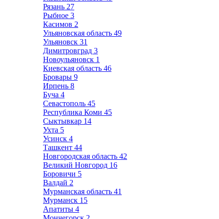
Рязань
27
Рыбное
3
Касимов
2
Ульяновская область
49
Ульяновск
31
Димитровград
3
Новоульяновск
1
Киевская область
46
Бровары
9
Ирпень
8
Буча
4
Севастополь
45
Республика Коми
45
Сыктывкар
14
Ухта
5
Усинск
4
Ташкент
44
Новгородская область
42
Великий Новгород
16
Боровичи
5
Валдай
2
Мурманская область
41
Мурманск
15
Апатиты
4
Мончегорск
2