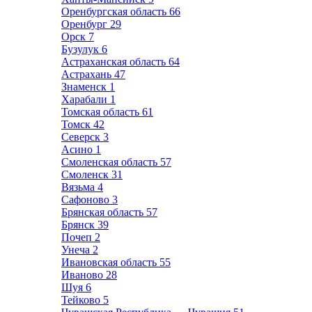
Оренбургская область
66
Оренбург
29
Орск
7
Бузулук
6
Астраханская область
64
Астрахань
47
Знаменск
1
Харабали
1
Томская область
61
Томск
42
Северск
3
Асино
1
Смоленская область
57
Смоленск
31
Вязьма
4
Сафоново
3
Брянская область
57
Брянск
39
Почеп
2
Унеча
2
Ивановская область
55
Иваново
28
Шуя
6
Тейково
5