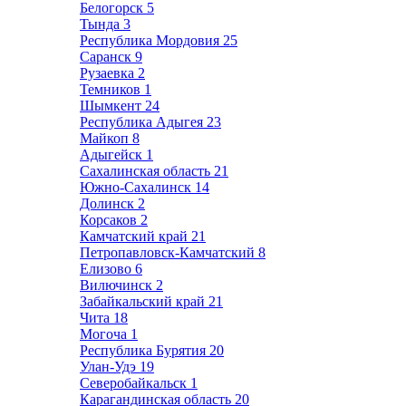
Белогорск
5
Тында
3
Республика Мордовия
25
Саранск
9
Рузаевка
2
Темников
1
Шымкент
24
Республика Адыгея
23
Майкоп
8
Адыгейск
1
Сахалинская область
21
Южно-Сахалинск
14
Долинск
2
Корсаков
2
Камчатский край
21
Петропавловск-Камчатский
8
Елизово
6
Вилючинск
2
Забайкальский край
21
Чита
18
Могоча
1
Республика Бурятия
20
Улан-Удэ
19
Северобайкальск
1
Карагандинская область
20