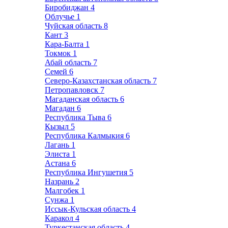
Биробиджан
4
Облучье
1
Чуйская область
8
Кант
3
Кара-Балта
1
Токмок
1
Абай область
7
Семей
6
Северо-Казахстанская область
7
Петропавловск
7
Магаданская область
6
Магадан
6
Республика Тыва
6
Кызыл
5
Республика Калмыкия
6
Лагань
1
Элиста
1
Астана
6
Республика Ингушетия
5
Назрань
2
Малгобек
1
Сунжа
1
Иссык-Кульская область
4
Каракол
4
Туркестанская область
4