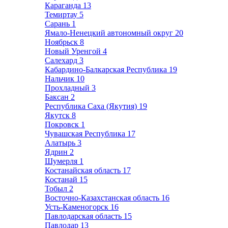
Караганда
13
Темиртау
5
Сарань
1
Ямало-Ненецкий автономный округ
20
Ноябрьск
8
Новый Уренгой
4
Салехард
3
Кабардино-Балкарская Республика
19
Нальчик
10
Прохладный
3
Баксан
2
Республика Саха (Якутия)
19
Якутск
8
Покровск
1
Чувашская Республика
17
Алатырь
3
Ядрин
2
Шумерля
1
Костанайская область
17
Костанай
15
Тобыл
2
Восточно-Казахстанская область
16
Усть-Каменогорск
16
Павлодарская область
15
Павлодар
13