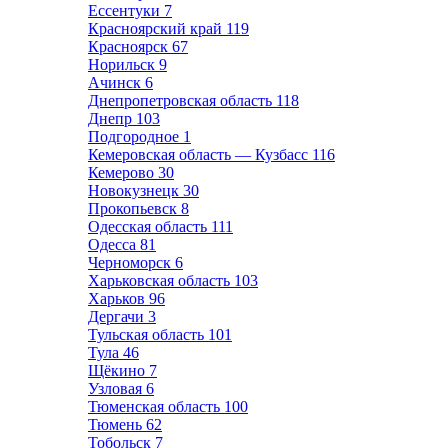
Ессентуки
7
Красноярский край
119
Красноярск
67
Норильск
9
Ачинск
6
Днепропетровская область
118
Днепр
103
Подгородное
1
Кемеровская область — Кузбасс
116
Кемерово
30
Новокузнецк
30
Прокопьевск
8
Одесская область
111
Одесса
81
Черноморск
6
Харьковская область
103
Харьков
96
Дергачи
3
Тульская область
101
Тула
46
Щёкино
7
Узловая
6
Тюменская область
100
Тюмень
62
Тобольск
7