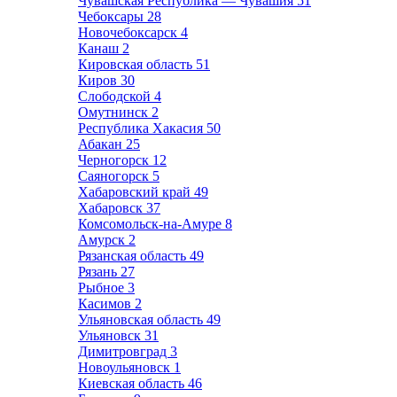
Чувашская Республика — Чувашия
51
Чебоксары
28
Новочебоксарск
4
Канаш
2
Кировская область
51
Киров
30
Слободской
4
Омутнинск
2
Республика Хакасия
50
Абакан
25
Черногорск
12
Саяногорск
5
Хабаровский край
49
Хабаровск
37
Комсомольск-на-Амуре
8
Амурск
2
Рязанская область
49
Рязань
27
Рыбное
3
Касимов
2
Ульяновская область
49
Ульяновск
31
Димитровград
3
Новоульяновск
1
Киевская область
46