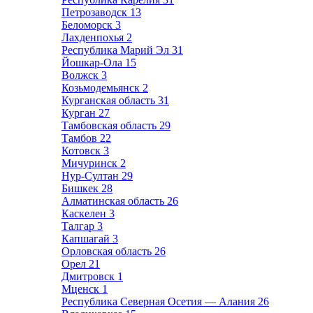
Петрозаводск
13
Беломорск
3
Лахденпохья
2
Республика Марий Эл
31
Йошкар-Ола
15
Волжск
3
Козьмодемьянск
2
Курганская область
31
Курган
27
Тамбовская область
29
Тамбов
22
Котовск
3
Мичуринск
2
Нур-Султан
29
Бишкек
28
Алматинская область
26
Каскелен
3
Талгар
3
Капшагай
3
Орловская область
26
Орел
21
Дмитровск
1
Мценск
1
Республика Северная Осетия — Алания
26