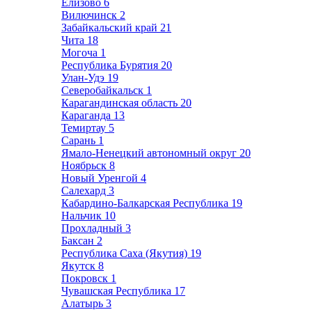
Елизово
6
Вилючинск
2
Забайкальский край
21
Чита
18
Могоча
1
Республика Бурятия
20
Улан-Удэ
19
Северобайкальск
1
Карагандинская область
20
Караганда
13
Темиртау
5
Сарань
1
Ямало-Ненецкий автономный округ
20
Ноябрьск
8
Новый Уренгой
4
Салехард
3
Кабардино-Балкарская Республика
19
Нальчик
10
Прохладный
3
Баксан
2
Республика Саха (Якутия)
19
Якутск
8
Покровск
1
Чувашская Республика
17
Алатырь
3