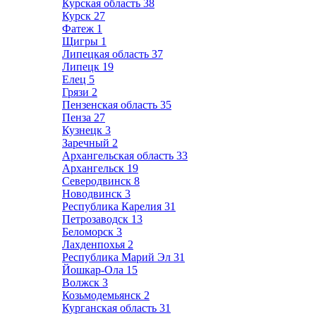
Курская область
38
Курск
27
Фатеж
1
Щигры
1
Липецкая область
37
Липецк
19
Елец
5
Грязи
2
Пензенская область
35
Пенза
27
Кузнецк
3
Заречный
2
Архангельская область
33
Архангельск
19
Северодвинск
8
Новодвинск
3
Республика Карелия
31
Петрозаводск
13
Беломорск
3
Лахденпохья
2
Республика Марий Эл
31
Йошкар-Ола
15
Волжск
3
Козьмодемьянск
2
Курганская область
31