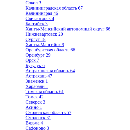
Сокол
3
Калининградская область
67
Калининград
46
Светлогорск
4
Балтийск
3
Ханты-Мансийский автономный округ
66
Нижневартовск
20
Сургут
18
Ханты-Мансийск
9
Оренбургская область
66
Оренбург
29
Орск
7
Бузулук
6
Астраханская область
64
Астрахань
47
Знаменск
1
Харабали
1
Томская область
61
Томск
42
Северск
3
Асино
1
Смоленская область
57
Смоленск
31
Вязьма
4
Сафоново
3