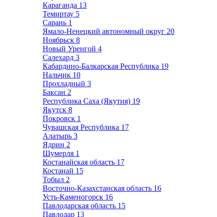
Караганда
13
Темиртау
5
Сарань
1
Ямало-Ненецкий автономный округ
20
Ноябрьск
8
Новый Уренгой
4
Салехард
3
Кабардино-Балкарская Республика
19
Нальчик
10
Прохладный
3
Баксан
2
Республика Саха (Якутия)
19
Якутск
8
Покровск
1
Чувашская Республика
17
Алатырь
3
Ядрин
2
Шумерля
1
Костанайская область
17
Костанай
15
Тобыл
2
Восточно-Казахстанская область
16
Усть-Каменогорск
16
Павлодарская область
15
Павлодар
13