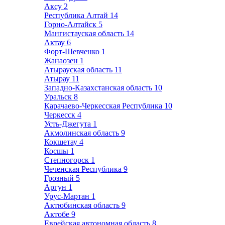
Аксу
2
Республика Алтай
14
Горно-Алтайск
5
Мангистауская область
14
Актау
6
Форт-Шевченко
1
Жанаозен
1
Атырауская область
11
Атырау
11
Западно-Казахстанская область
10
Уральск
8
Карачаево-Черкесская Республика
10
Черкесск
4
Усть-Джегута
1
Акмолинская область
9
Кокшетау
4
Косшы
1
Степногорск
1
Чеченская Республика
9
Грозный
5
Аргун
1
Урус-Мартан
1
Актюбинская область
9
Актобе
9
Еврейская автономная область
8