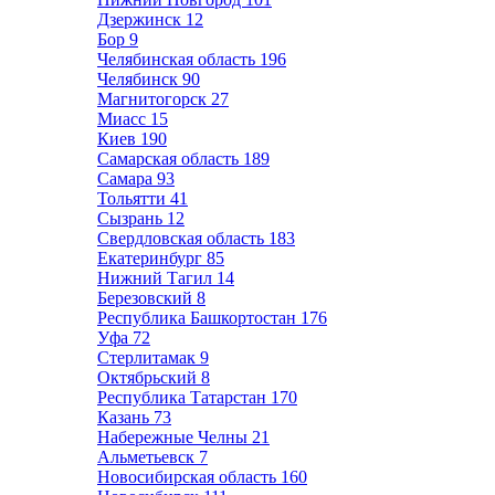
Дзержинск
12
Бор
9
Челябинская область
196
Челябинск
90
Магнитогорск
27
Миасс
15
Киев
190
Самарская область
189
Самара
93
Тольятти
41
Сызрань
12
Свердловская область
183
Екатеринбург
85
Нижний Тагил
14
Березовский
8
Республика Башкортостан
176
Уфа
72
Стерлитамак
9
Октябрьский
8
Республика Татарстан
170
Казань
73
Набережные Челны
21
Альметьевск
7
Новосибирская область
160