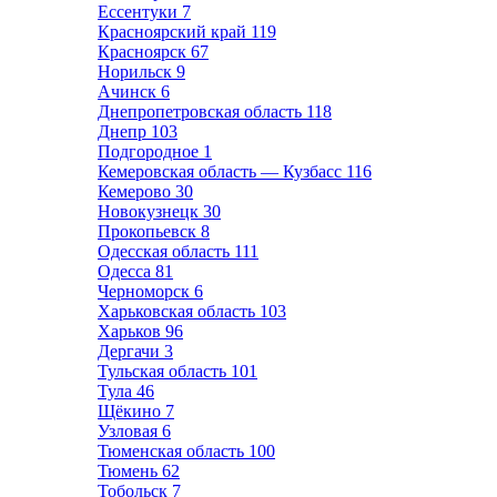
Ессентуки
7
Красноярский край
119
Красноярск
67
Норильск
9
Ачинск
6
Днепропетровская область
118
Днепр
103
Подгородное
1
Кемеровская область — Кузбасс
116
Кемерово
30
Новокузнецк
30
Прокопьевск
8
Одесская область
111
Одесса
81
Черноморск
6
Харьковская область
103
Харьков
96
Дергачи
3
Тульская область
101
Тула
46
Щёкино
7
Узловая
6
Тюменская область
100
Тюмень
62
Тобольск
7