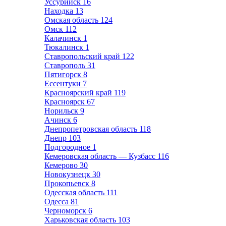
Уссурийск
16
Находка
13
Омская область
124
Омск
112
Калачинск
1
Тюкалинск
1
Ставропольский край
122
Ставрополь
31
Пятигорск
8
Ессентуки
7
Красноярский край
119
Красноярск
67
Норильск
9
Ачинск
6
Днепропетровская область
118
Днепр
103
Подгородное
1
Кемеровская область — Кузбасс
116
Кемерово
30
Новокузнецк
30
Прокопьевск
8
Одесская область
111
Одесса
81
Черноморск
6
Харьковская область
103