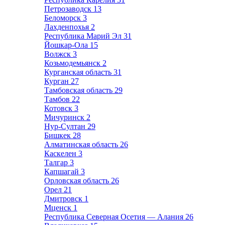
Петрозаводск
13
Беломорск
3
Лахденпохья
2
Республика Марий Эл
31
Йошкар-Ола
15
Волжск
3
Козьмодемьянск
2
Курганская область
31
Курган
27
Тамбовская область
29
Тамбов
22
Котовск
3
Мичуринск
2
Нур-Султан
29
Бишкек
28
Алматинская область
26
Каскелен
3
Талгар
3
Капшагай
3
Орловская область
26
Орел
21
Дмитровск
1
Мценск
1
Республика Северная Осетия — Алания
26