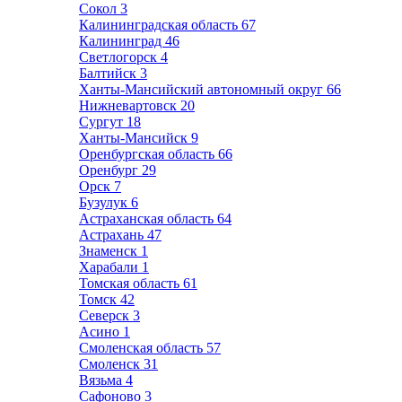
Сокол
3
Калининградская область
67
Калининград
46
Светлогорск
4
Балтийск
3
Ханты-Мансийский автономный округ
66
Нижневартовск
20
Сургут
18
Ханты-Мансийск
9
Оренбургская область
66
Оренбург
29
Орск
7
Бузулук
6
Астраханская область
64
Астрахань
47
Знаменск
1
Харабали
1
Томская область
61
Томск
42
Северск
3
Асино
1
Смоленская область
57
Смоленск
31
Вязьма
4
Сафоново
3