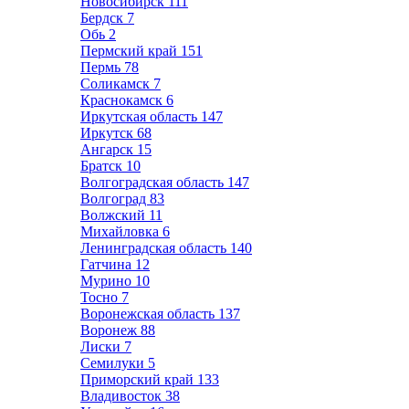
Новосибирск
111
Бердск
7
Обь
2
Пермский край
151
Пермь
78
Соликамск
7
Краснокамск
6
Иркутская область
147
Иркутск
68
Ангарск
15
Братск
10
Волгоградская область
147
Волгоград
83
Волжский
11
Михайловка
6
Ленинградская область
140
Гатчина
12
Мурино
10
Тосно
7
Воронежская область
137
Воронеж
88
Лиски
7
Семилуки
5
Приморский край
133
Владивосток
38