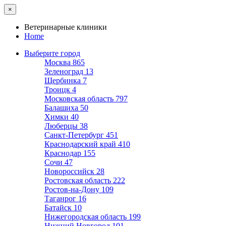
×
Ветеринарные клиники
Home
Выберите город
Москва
865
Зеленоград
13
Щербинка
7
Троицк
4
Московская область
797
Балашиха
50
Химки
40
Люберцы
38
Санкт-Петербург
451
Краснодарский край
410
Краснодар
155
Сочи
47
Новороссийск
28
Ростовская область
222
Ростов-на-Дону
109
Таганрог
16
Батайск
10
Нижегородская область
199
Нижний Новгород
101