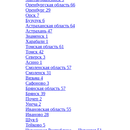
Оренбургская область
66
Оренбург
29
Орск
7
Бузулук
6
Астраханская область
64
Астрахань
47
Знаменск
1
Харабали
1
Томская область
61
Томск
42
Северск
3
Асино
1
Смоленская область
57
Смоленск
31
Вязьма
4
Сафоново
3
Брянская область
57
Брянск
39
Почеп
2
Унеча
2
Ивановская область
55
Иваново
28
Шуя
6
Тейково
5