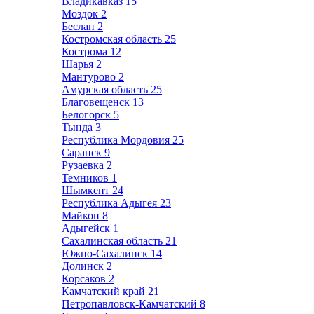
Владикавказ
15
Моздок
2
Беслан
2
Костромская область
25
Кострома
12
Шарья
2
Мантурово
2
Амурская область
25
Благовещенск
13
Белогорск
5
Тында
3
Республика Мордовия
25
Саранск
9
Рузаевка
2
Темников
1
Шымкент
24
Республика Адыгея
23
Майкоп
8
Адыгейск
1
Сахалинская область
21
Южно-Сахалинск
14
Долинск
2
Корсаков
2
Камчатский край
21
Петропавловск-Камчатский
8