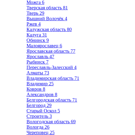
Можга
6
Тверская область
81
Тверь
29
Вышний Волочёк
4
Ржев
4
Калужская область
80
Калуга
31
Обнинск
9
Малоярославец
6
Ярославская область
77
Ярославль
47
Рыбинск
7
Переславль-Залесский
4
Алматы
73
Владимирская область
71
Владимир
25
Ковров
8
Александров
8
Белгородская область
71
Белгород
29
Старый Оскол
5
Строитель
3
Вологодская область
69
Вологда
26
Череповец
25