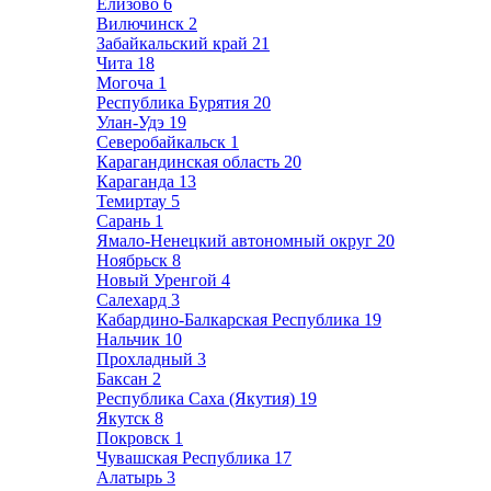
Елизово
6
Вилючинск
2
Забайкальский край
21
Чита
18
Могоча
1
Республика Бурятия
20
Улан-Удэ
19
Северобайкальск
1
Карагандинская область
20
Караганда
13
Темиртау
5
Сарань
1
Ямало-Ненецкий автономный округ
20
Ноябрьск
8
Новый Уренгой
4
Салехард
3
Кабардино-Балкарская Республика
19
Нальчик
10
Прохладный
3
Баксан
2
Республика Саха (Якутия)
19
Якутск
8
Покровск
1
Чувашская Республика
17
Алатырь
3