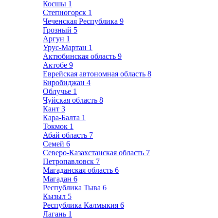
Косшы
1
Степногорск
1
Чеченская Республика
9
Грозный
5
Аргун
1
Урус-Мартан
1
Актюбинская область
9
Актобе
9
Еврейская автономная область
8
Биробиджан
4
Облучье
1
Чуйская область
8
Кант
3
Кара-Балта
1
Токмок
1
Абай область
7
Семей
6
Северо-Казахстанская область
7
Петропавловск
7
Магаданская область
6
Магадан
6
Республика Тыва
6
Кызыл
5
Республика Калмыкия
6
Лагань
1