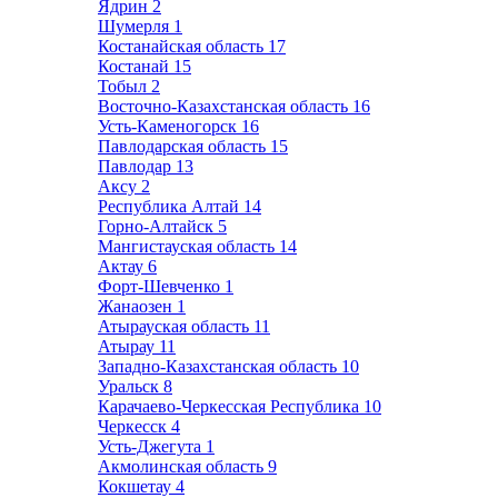
Ядрин
2
Шумерля
1
Костанайская область
17
Костанай
15
Тобыл
2
Восточно-Казахстанская область
16
Усть-Каменогорск
16
Павлодарская область
15
Павлодар
13
Аксу
2
Республика Алтай
14
Горно-Алтайск
5
Мангистауская область
14
Актау
6
Форт-Шевченко
1
Жанаозен
1
Атырауская область
11
Атырау
11
Западно-Казахстанская область
10
Уральск
8
Карачаево-Черкесская Республика
10
Черкесск
4
Усть-Джегута
1
Акмолинская область
9
Кокшетау
4