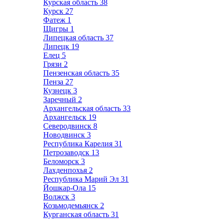
Курская область
38
Курск
27
Фатеж
1
Щигры
1
Липецкая область
37
Липецк
19
Елец
5
Грязи
2
Пензенская область
35
Пенза
27
Кузнецк
3
Заречный
2
Архангельская область
33
Архангельск
19
Северодвинск
8
Новодвинск
3
Республика Карелия
31
Петрозаводск
13
Беломорск
3
Лахденпохья
2
Республика Марий Эл
31
Йошкар-Ола
15
Волжск
3
Козьмодемьянск
2
Курганская область
31