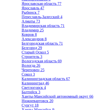
Ярославская область
77
Ярославль
47
Рыбинск
7
Переславль-Залесский
4
Алматы
73
Владимирская область
71
Владимир
25
Ковров
8
Александров
8
Белгородская область
71
Белгород
29
Старый Оскол
5
Строитель
3
Вологодская область
69
Вологда
26
Череповец
25
Сокол
3
Калининградская область
67
Калининград
46
Светлогорск
4
Балтийск
3
Ханты-Мансийский автономный округ
66
Нижневартовск
20
Сургут
18
Ханты-Мансийск
9