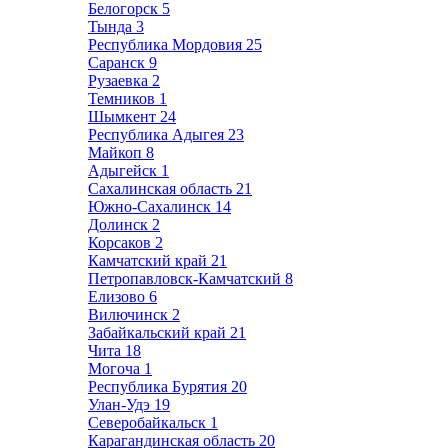
Белогорск
5
Тында
3
Республика Мордовия
25
Саранск
9
Рузаевка
2
Темников
1
Шымкент
24
Республика Адыгея
23
Майкоп
8
Адыгейск
1
Сахалинская область
21
Южно-Сахалинск
14
Долинск
2
Корсаков
2
Камчатский край
21
Петропавловск-Камчатский
8
Елизово
6
Вилючинск
2
Забайкальский край
21
Чита
18
Могоча
1
Республика Бурятия
20
Улан-Удэ
19
Северобайкальск
1
Карагандинская область
20