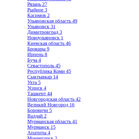
Рязань
27
Рыбное
3
Касимов
2
Ульяновская область
49
Ульяновск
31
Димитровград
3
Новоульяновск
1
Киевская область
46
Бровары
9
Ирпень
8
Буча
4
Севастополь
45
Республика Коми
45
Сыктывкар
14
Ухта
5
Усинск
4
Ташкент
44
Новгородская область
42
Великий Новгород
16
Боровичи
5
Валдай
2
Мурманская область
41
Мурманск
15
Апатиты
4
Мончегорск
2