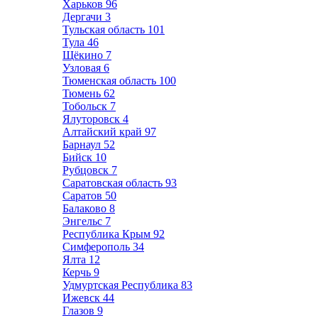
Харьков
96
Дергачи
3
Тульская область
101
Тула
46
Щёкино
7
Узловая
6
Тюменская область
100
Тюмень
62
Тобольск
7
Ялуторовск
4
Алтайский край
97
Барнаул
52
Бийск
10
Рубцовск
7
Саратовская область
93
Саратов
50
Балаково
8
Энгельс
7
Республика Крым
92
Симферополь
34
Ялта
12
Керчь
9
Удмуртская Республика
83
Ижевск
44
Глазов
9