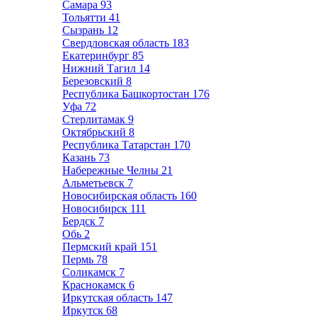
Самара
93
Тольятти
41
Сызрань
12
Свердловская область
183
Екатеринбург
85
Нижний Тагил
14
Березовский
8
Республика Башкортостан
176
Уфа
72
Стерлитамак
9
Октябрьский
8
Республика Татарстан
170
Казань
73
Набережные Челны
21
Альметьевск
7
Новосибирская область
160
Новосибирск
111
Бердск
7
Обь
2
Пермский край
151
Пермь
78
Соликамск
7
Краснокамск
6
Иркутская область
147
Иркутск
68