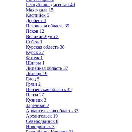
Республика Дагестан
40
Махачкала
15
Каспийск
5
Дербент
3
Псковская область
39
Псков
12
Великие Луки
8
Себеж
1
Курская область
38
Курск
27
Фатеж
1
Щигры
1
Липецкая область
37
Липецк
19
Елец
5
Грязи
2
Пензенская область
35
Пенза
27
Кузнецк
3
Заречный
2
Архангельская область
33
Архангельск
19
Северодвинск
8
Новодвинск
3
Республика Карелия
31