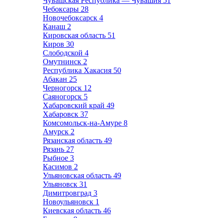
Чувашская Республика — Чувашия
51
Чебоксары
28
Новочебоксарск
4
Канаш
2
Кировская область
51
Киров
30
Слободской
4
Омутнинск
2
Республика Хакасия
50
Абакан
25
Черногорск
12
Саяногорск
5
Хабаровский край
49
Хабаровск
37
Комсомольск-на-Амуре
8
Амурск
2
Рязанская область
49
Рязань
27
Рыбное
3
Касимов
2
Ульяновская область
49
Ульяновск
31
Димитровград
3
Новоульяновск
1
Киевская область
46