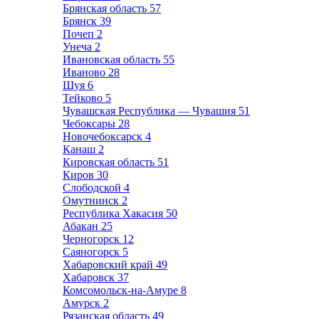
Брянская область
57
Брянск
39
Почеп
2
Унеча
2
Ивановская область
55
Иваново
28
Шуя
6
Тейково
5
Чувашская Республика — Чувашия
51
Чебоксары
28
Новочебоксарск
4
Канаш
2
Кировская область
51
Киров
30
Слободской
4
Омутнинск
2
Республика Хакасия
50
Абакан
25
Черногорск
12
Саяногорск
5
Хабаровский край
49
Хабаровск
37
Комсомольск-на-Амуре
8
Амурск
2
Рязанская область
49