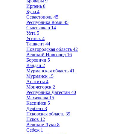
Бровары
9
Ирпень
8
Буча
4
Севастополь
45
Республика Коми
45
Сыктывкар
14
Ухта
5
Усинск
4
Ташкент
44
Новгородская область
42
Великий Новгород
16
Боровичи
5
Валдай
2
Мурманская область
41
Мурманск
15
Апатиты
4
Мончегорск
2
Республика Дагестан
40
Махачкала
15
Каспийск
5
Дербент
3
Псковская область
39
Псков
12
Великие Луки
8
Себеж
1