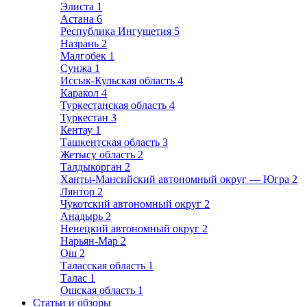
Элиста
1
Астана
6
Республика Ингушетия
5
Назрань
2
Малгобек
1
Сунжа
1
Иссык-Кульская область
4
Каракол
4
Туркестанская область
4
Туркестан
3
Кентау
1
Ташкентская область
3
Жетысу область
2
Талдыкорган
2
Ханты-Мансийский автономный округ — Югра
2
Лянтор
2
Чукотский автономный округ
2
Анадырь
2
Ненецкий автономный округ
2
Нарьян-Мар
2
Ош
2
Таласская область
1
Талас
1
Ошская область
1
Статьи и обзоры