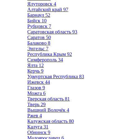
Ялуторовск
4
Алтайский край
97
Барнаул
52
Бийск
10
Рубцовск
7
Саратовская область
93
Саратов
50
Балаково
8
Энгельс
7
Республика Крым
92
Симферополь
34
Ялта
12
Керчь
9
Удмуртская Республика
83
Ижевск
44
Глазов
9
Можга
6
Тверская область
81
Тверь
29
Вышний Волочёк
4
Ржев
4
Калужская область
80
Калуга
31
Обнинск
9
Малоярославец
6