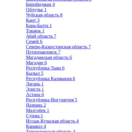
Биробиджан
4
Облучье
1
Чуйская область
8
Кант
3
Кара-Балта
1
Токмок
1
Абай область
7
Семей
6
Северо-Казахстанская область
7
Петропавловск
7
Магаданская область
6
Магадан
6
Республика Тыва
6
Кызыл
5
Республика Калмыкия
6
Лагань
1
Элиста
1
Астана
6
Республика Ингушетия
5
Назрань
2
Малгобек
1
Сунжа
1
Иссык-Кульская область
4
Каракол
4
Туркестанская область
4