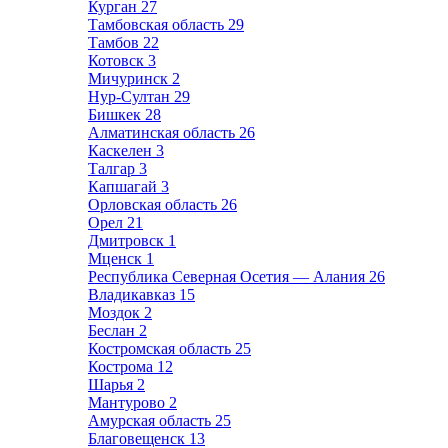
Курган
27
Тамбовская область
29
Тамбов
22
Котовск
3
Мичуринск
2
Нур-Султан
29
Бишкек
28
Алматинская область
26
Каскелен
3
Талгар
3
Капшагай
3
Орловская область
26
Орел
21
Дмитровск
1
Мценск
1
Республика Северная Осетия — Алания
26
Владикавказ
15
Моздок
2
Беслан
2
Костромская область
25
Кострома
12
Шарья
2
Мантурово
2
Амурская область
25
Благовещенск
13