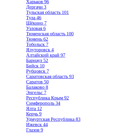
Харьков
96
Дергачи
3
Тульская область
101
Тула
46
Щёкино
7
Узловая
6
Тюменская область
100
Тюмень
62
Тобольск
7
Ялуторовск
4
Алтайский край
97
Барнаул
52
Бийск
10
Рубцовск
7
Саратовская область
93
Саратов
50
Балаково
8
Энгельс
7
Республика Крым
92
Симферополь
34
Ялта
12
Керчь
9
Удмуртская Республика
83
Ижевск
44
Глазов
9