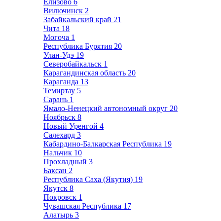
Елизово
6
Вилючинск
2
Забайкальский край
21
Чита
18
Могоча
1
Республика Бурятия
20
Улан-Удэ
19
Северобайкальск
1
Карагандинская область
20
Караганда
13
Темиртау
5
Сарань
1
Ямало-Ненецкий автономный округ
20
Ноябрьск
8
Новый Уренгой
4
Салехард
3
Кабардино-Балкарская Республика
19
Нальчик
10
Прохладный
3
Баксан
2
Республика Саха (Якутия)
19
Якутск
8
Покровск
1
Чувашская Республика
17
Алатырь
3