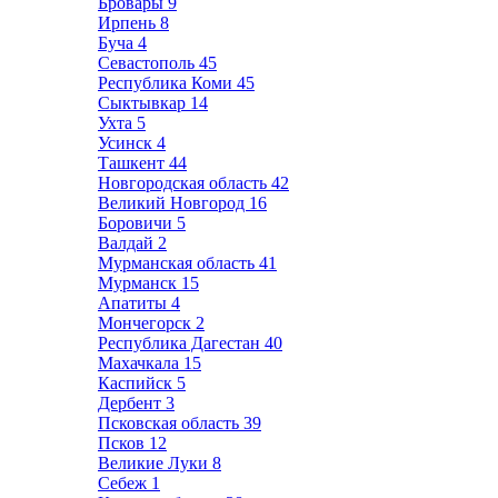
Бровары
9
Ирпень
8
Буча
4
Севастополь
45
Республика Коми
45
Сыктывкар
14
Ухта
5
Усинск
4
Ташкент
44
Новгородская область
42
Великий Новгород
16
Боровичи
5
Валдай
2
Мурманская область
41
Мурманск
15
Апатиты
4
Мончегорск
2
Республика Дагестан
40
Махачкала
15
Каспийск
5
Дербент
3
Псковская область
39
Псков
12
Великие Луки
8
Себеж
1