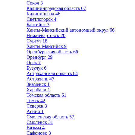
Сокол
3
Калининградская область
67
Калининград
46
Светлогорск
4
Балтийск
3
Ханты-Мансийский автономный округ
66
Нижневартовск
20
Сургут
18
Ханты-Мансийск
9
Оренбургская область
66
Оренбург
29
Орск
7
Бузулук
6
Астраханская область
64
Астрахань
47
Знаменск
1
Харабали
1
Томская область
61
Томск
42
Северск
3
Асино
1
Смоленская область
57
Смоленск
31
Вязьма
4
Сафоново
3