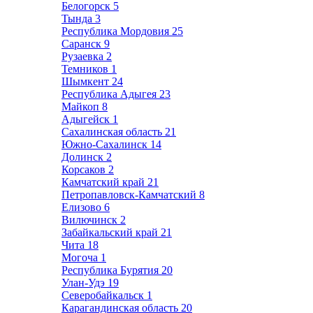
Белогорск
5
Тында
3
Республика Мордовия
25
Саранск
9
Рузаевка
2
Темников
1
Шымкент
24
Республика Адыгея
23
Майкоп
8
Адыгейск
1
Сахалинская область
21
Южно-Сахалинск
14
Долинск
2
Корсаков
2
Камчатский край
21
Петропавловск-Камчатский
8
Елизово
6
Вилючинск
2
Забайкальский край
21
Чита
18
Могоча
1
Республика Бурятия
20
Улан-Удэ
19
Северобайкальск
1
Карагандинская область
20