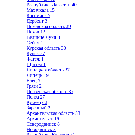
Республика Дагестан
40
Махачкала
15
Каспийск
5
Дербент
3
Псковская область
39
Псков
12
Великие Луки
8
Себеж
1
Курская область
38
Курск
27
Фатеж
1
Щигры
1
Липецкая область
37
Липецк
19
Елец
5
Грязи
2
Пензенская область
35
Пенза
27
Кузнецк
3
Заречный
2
Архангельская область
33
Архангельск
19
Северодвинск
8
Новодвинск
3
Республика Карелия
31