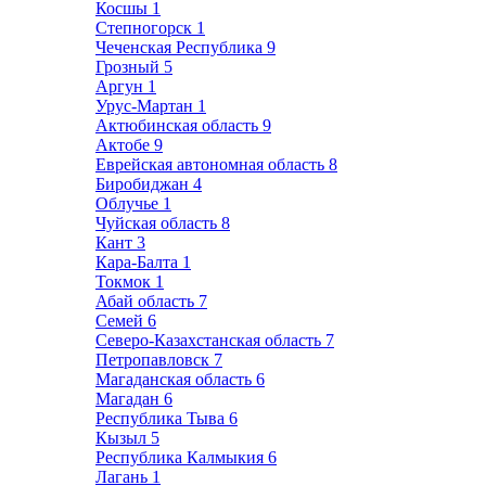
Косшы
1
Степногорск
1
Чеченская Республика
9
Грозный
5
Аргун
1
Урус-Мартан
1
Актюбинская область
9
Актобе
9
Еврейская автономная область
8
Биробиджан
4
Облучье
1
Чуйская область
8
Кант
3
Кара-Балта
1
Токмок
1
Абай область
7
Семей
6
Северо-Казахстанская область
7
Петропавловск
7
Магаданская область
6
Магадан
6
Республика Тыва
6
Кызыл
5
Республика Калмыкия
6
Лагань
1