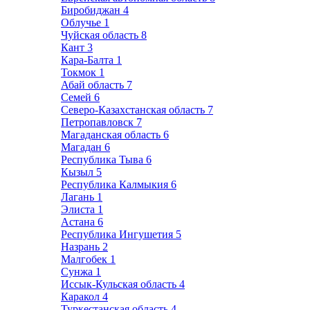
Биробиджан
4
Облучье
1
Чуйская область
8
Кант
3
Кара-Балта
1
Токмок
1
Абай область
7
Семей
6
Северо-Казахстанская область
7
Петропавловск
7
Магаданская область
6
Магадан
6
Республика Тыва
6
Кызыл
5
Республика Калмыкия
6
Лагань
1
Элиста
1
Астана
6
Республика Ингушетия
5
Назрань
2
Малгобек
1
Сунжа
1
Иссык-Кульская область
4
Каракол
4
Туркестанская область
4