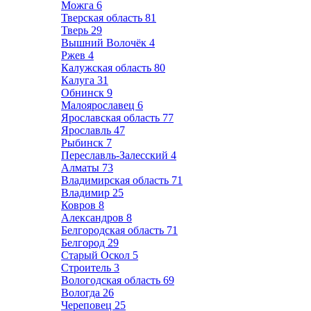
Можга
6
Тверская область
81
Тверь
29
Вышний Волочёк
4
Ржев
4
Калужская область
80
Калуга
31
Обнинск
9
Малоярославец
6
Ярославская область
77
Ярославль
47
Рыбинск
7
Переславль-Залесский
4
Алматы
73
Владимирская область
71
Владимир
25
Ковров
8
Александров
8
Белгородская область
71
Белгород
29
Старый Оскол
5
Строитель
3
Вологодская область
69
Вологда
26
Череповец
25