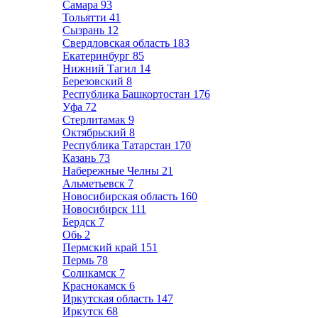
Самара
93
Тольятти
41
Сызрань
12
Свердловская область
183
Екатеринбург
85
Нижний Тагил
14
Березовский
8
Республика Башкортостан
176
Уфа
72
Стерлитамак
9
Октябрьский
8
Республика Татарстан
170
Казань
73
Набережные Челны
21
Альметьевск
7
Новосибирская область
160
Новосибирск
111
Бердск
7
Обь
2
Пермский край
151
Пермь
78
Соликамск
7
Краснокамск
6
Иркутская область
147
Иркутск
68