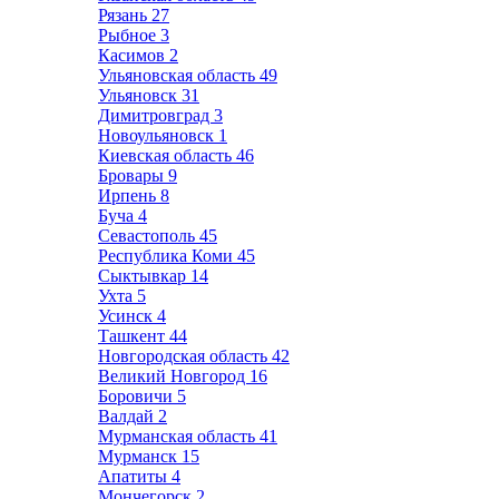
Рязань
27
Рыбное
3
Касимов
2
Ульяновская область
49
Ульяновск
31
Димитровград
3
Новоульяновск
1
Киевская область
46
Бровары
9
Ирпень
8
Буча
4
Севастополь
45
Республика Коми
45
Сыктывкар
14
Ухта
5
Усинск
4
Ташкент
44
Новгородская область
42
Великий Новгород
16
Боровичи
5
Валдай
2
Мурманская область
41
Мурманск
15
Апатиты
4
Мончегорск
2