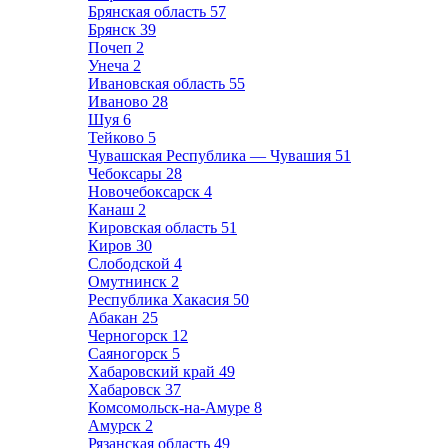
Брянская область
57
Брянск
39
Почеп
2
Унеча
2
Ивановская область
55
Иваново
28
Шуя
6
Тейково
5
Чувашская Республика — Чувашия
51
Чебоксары
28
Новочебоксарск
4
Канаш
2
Кировская область
51
Киров
30
Слободской
4
Омутнинск
2
Республика Хакасия
50
Абакан
25
Черногорск
12
Саяногорск
5
Хабаровский край
49
Хабаровск
37
Комсомольск-на-Амуре
8
Амурск
2
Рязанская область
49