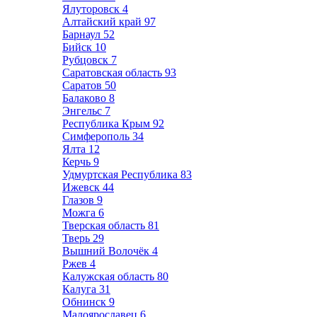
Ялуторовск
4
Алтайский край
97
Барнаул
52
Бийск
10
Рубцовск
7
Саратовская область
93
Саратов
50
Балаково
8
Энгельс
7
Республика Крым
92
Симферополь
34
Ялта
12
Керчь
9
Удмуртская Республика
83
Ижевск
44
Глазов
9
Можга
6
Тверская область
81
Тверь
29
Вышний Волочёк
4
Ржев
4
Калужская область
80
Калуга
31
Обнинск
9
Малоярославец
6