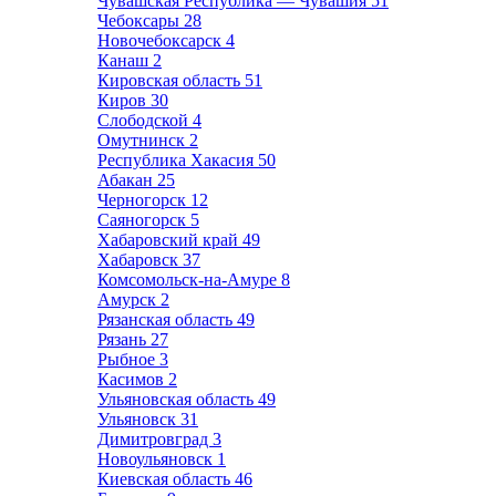
Чувашская Республика — Чувашия
51
Чебоксары
28
Новочебоксарск
4
Канаш
2
Кировская область
51
Киров
30
Слободской
4
Омутнинск
2
Республика Хакасия
50
Абакан
25
Черногорск
12
Саяногорск
5
Хабаровский край
49
Хабаровск
37
Комсомольск-на-Амуре
8
Амурск
2
Рязанская область
49
Рязань
27
Рыбное
3
Касимов
2
Ульяновская область
49
Ульяновск
31
Димитровград
3
Новоульяновск
1
Киевская область
46