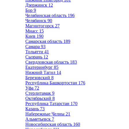
Дзержинск
12
Бор
9
Челябинская область
196
Челябинск
90
Магнитогорск
27
Миасс
15
Киев
190
Самарская область
189
Самара
93
Тольятти
41
Сызрань
12
Свердловская область
183
Екатеринбург
85
Нижний Тагил
14
Березовский
8
Республика Башкортостан
176
Уфа
72
Стерлитамак
9
Октябрьский
8
Республика Татарстан
170
Казань
73
Набережные Челны
21
Альметьевск
7
Новосибирская область
160