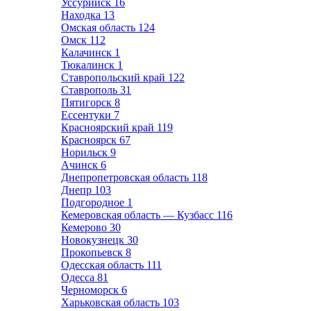
Уссурийск
16
Находка
13
Омская область
124
Омск
112
Калачинск
1
Тюкалинск
1
Ставропольский край
122
Ставрополь
31
Пятигорск
8
Ессентуки
7
Красноярский край
119
Красноярск
67
Норильск
9
Ачинск
6
Днепропетровская область
118
Днепр
103
Подгородное
1
Кемеровская область — Кузбасс
116
Кемерово
30
Новокузнецк
30
Прокопьевск
8
Одесская область
111
Одесса
81
Черноморск
6
Харьковская область
103