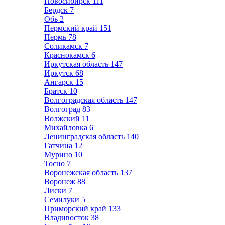
Новосибирск
111
Бердск
7
Обь
2
Пермский край
151
Пермь
78
Соликамск
7
Краснокамск
6
Иркутская область
147
Иркутск
68
Ангарск
15
Братск
10
Волгоградская область
147
Волгоград
83
Волжский
11
Михайловка
6
Ленинградская область
140
Гатчина
12
Мурино
10
Тосно
7
Воронежская область
137
Воронеж
88
Лиски
7
Семилуки
5
Приморский край
133
Владивосток
38