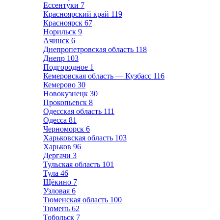
Ессентуки
7
Красноярский край
119
Красноярск
67
Норильск
9
Ачинск
6
Днепропетровская область
118
Днепр
103
Подгородное
1
Кемеровская область — Кузбасс
116
Кемерово
30
Новокузнецк
30
Прокопьевск
8
Одесская область
111
Одесса
81
Черноморск
6
Харьковская область
103
Харьков
96
Дергачи
3
Тульская область
101
Тула
46
Щёкино
7
Узловая
6
Тюменская область
100
Тюмень
62
Тобольск
7