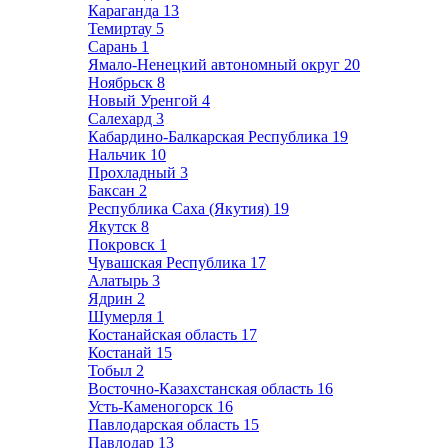
Караганда
13
Темиртау
5
Сарань
1
Ямало-Ненецкий автономный округ
20
Ноябрьск
8
Новый Уренгой
4
Салехард
3
Кабардино-Балкарская Республика
19
Нальчик
10
Прохладный
3
Баксан
2
Республика Саха (Якутия)
19
Якутск
8
Покровск
1
Чувашская Республика
17
Алатырь
3
Ядрин
2
Шумерля
1
Костанайская область
17
Костанай
15
Тобыл
2
Восточно-Казахстанская область
16
Усть-Каменогорск
16
Павлодарская область
15
Павлодар
13