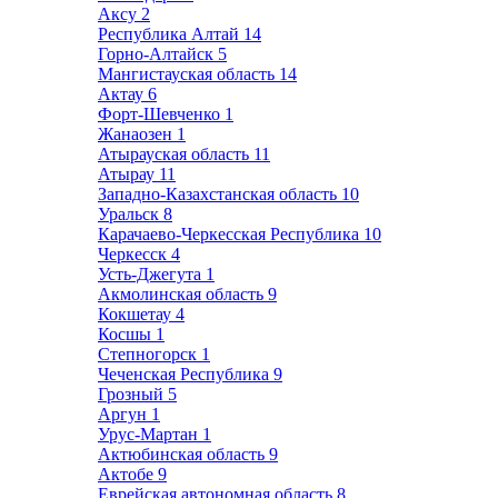
Аксу
2
Республика Алтай
14
Горно-Алтайск
5
Мангистауская область
14
Актау
6
Форт-Шевченко
1
Жанаозен
1
Атырауская область
11
Атырау
11
Западно-Казахстанская область
10
Уральск
8
Карачаево-Черкесская Республика
10
Черкесск
4
Усть-Джегута
1
Акмолинская область
9
Кокшетау
4
Косшы
1
Степногорск
1
Чеченская Республика
9
Грозный
5
Аргун
1
Урус-Мартан
1
Актюбинская область
9
Актобе
9
Еврейская автономная область
8