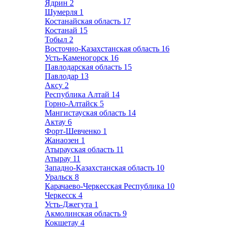
Ядрин
2
Шумерля
1
Костанайская область
17
Костанай
15
Тобыл
2
Восточно-Казахстанская область
16
Усть-Каменогорск
16
Павлодарская область
15
Павлодар
13
Аксу
2
Республика Алтай
14
Горно-Алтайск
5
Мангистауская область
14
Актау
6
Форт-Шевченко
1
Жанаозен
1
Атырауская область
11
Атырау
11
Западно-Казахстанская область
10
Уральск
8
Карачаево-Черкесская Республика
10
Черкесск
4
Усть-Джегута
1
Акмолинская область
9
Кокшетау
4