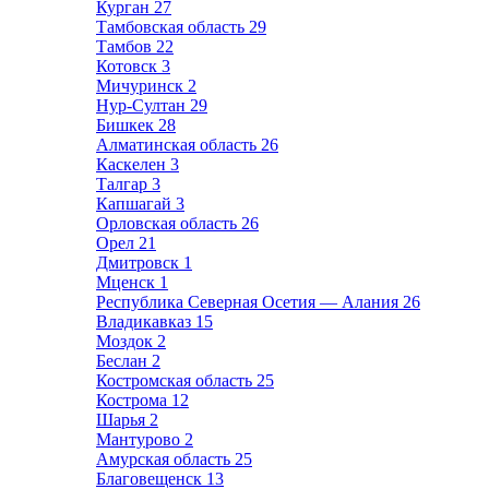
Курган
27
Тамбовская область
29
Тамбов
22
Котовск
3
Мичуринск
2
Нур-Султан
29
Бишкек
28
Алматинская область
26
Каскелен
3
Талгар
3
Капшагай
3
Орловская область
26
Орел
21
Дмитровск
1
Мценск
1
Республика Северная Осетия — Алания
26
Владикавказ
15
Моздок
2
Беслан
2
Костромская область
25
Кострома
12
Шарья
2
Мантурово
2
Амурская область
25
Благовещенск
13