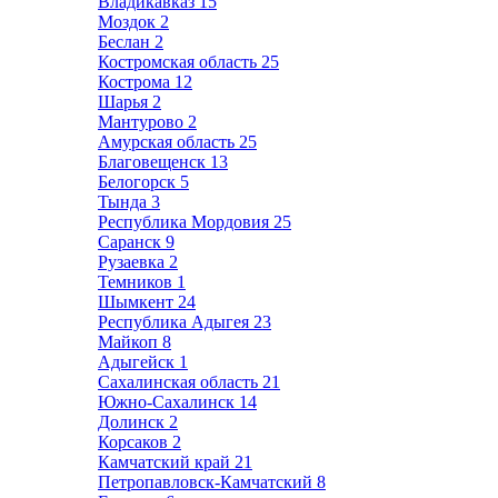
Владикавказ
15
Моздок
2
Беслан
2
Костромская область
25
Кострома
12
Шарья
2
Мантурово
2
Амурская область
25
Благовещенск
13
Белогорск
5
Тында
3
Республика Мордовия
25
Саранск
9
Рузаевка
2
Темников
1
Шымкент
24
Республика Адыгея
23
Майкоп
8
Адыгейск
1
Сахалинская область
21
Южно-Сахалинск
14
Долинск
2
Корсаков
2
Камчатский край
21
Петропавловск-Камчатский
8