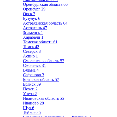
Оренбургская область
66
Оренбург
29
Орск
7
Бузулук
6
Астраханская область
64
Астрахань
47
Знаменск
1
Харабали
1
Томская область
61
Томск
42
Северск
3
Асино
1
Смоленская область
57
Смоленск
31
Вязьма
4
Сафоново
3
Брянская область
57
Брянск
39
Почеп
2
Унеча
2
Ивановская область
55
Иваново
28
Шуя
6
Тейково
5