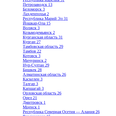
Петрозаводск
13
Беломорск
3
Лахденпохья
2
Республика Марий Эл
31
Йошкар-Ола
15
Волжск
3
Козьмодемьянск
2
Курганская область
31
Курган
27
Тамбовская область
29
Тамбов
22
Котовск
3
Мичуринск
2
Нур-Султан
29
Бишкек
28
Алматинская область
26
Каскелен
3
Талгар
3
Капшагай
3
Орловская область
26
Орел
21
Дмитровск
1
Мценск
1
Республика Северная Осетия — Алания
26