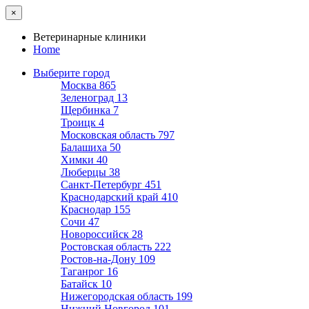
×
Ветеринарные клиники
Home
Выберите город
Москва
865
Зеленоград
13
Щербинка
7
Троицк
4
Московская область
797
Балашиха
50
Химки
40
Люберцы
38
Санкт-Петербург
451
Краснодарский край
410
Краснодар
155
Сочи
47
Новороссийск
28
Ростовская область
222
Ростов-на-Дону
109
Таганрог
16
Батайск
10
Нижегородская область
199
Нижний Новгород
101