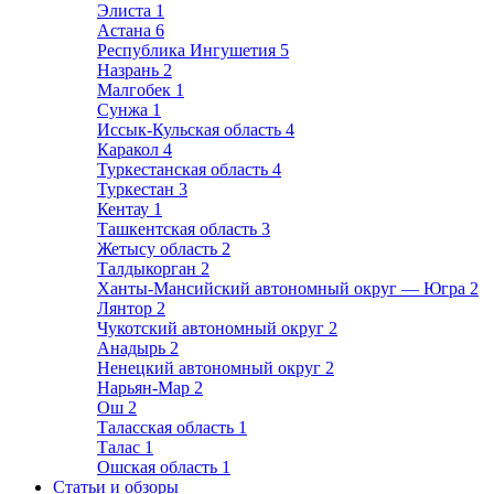
Элиста
1
Астана
6
Республика Ингушетия
5
Назрань
2
Малгобек
1
Сунжа
1
Иссык-Кульская область
4
Каракол
4
Туркестанская область
4
Туркестан
3
Кентау
1
Ташкентская область
3
Жетысу область
2
Талдыкорган
2
Ханты-Мансийский автономный округ — Югра
2
Лянтор
2
Чукотский автономный округ
2
Анадырь
2
Ненецкий автономный округ
2
Нарьян-Мар
2
Ош
2
Таласская область
1
Талас
1
Ошская область
1
Статьи и обзоры