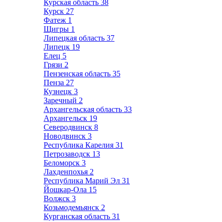
Курская область
38
Курск
27
Фатеж
1
Щигры
1
Липецкая область
37
Липецк
19
Елец
5
Грязи
2
Пензенская область
35
Пенза
27
Кузнецк
3
Заречный
2
Архангельская область
33
Архангельск
19
Северодвинск
8
Новодвинск
3
Республика Карелия
31
Петрозаводск
13
Беломорск
3
Лахденпохья
2
Республика Марий Эл
31
Йошкар-Ола
15
Волжск
3
Козьмодемьянск
2
Курганская область
31