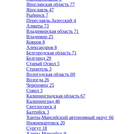
Ярославская область
77
Ярославль
47
Рыбинск
7
Переславль-Залесский
4
Алматы
73
Владимирская область
71
Владимир
25
Ковров
8
Александров
8
Белгородская область
71
Белгород
29
Старый Оскол
5
Строитель
3
Вологодская область
69
Вологда
26
Череповец
25
Сокол
3
Калининградская область
67
Калининград
46
Светлогорск
4
Балтийск
3
Ханты-Мансийский автономный округ
66
Нижневартовск
20
Сургут
18
Ханты-Мансийск
9