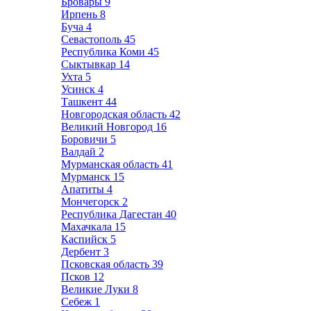
Бровары
9
Ирпень
8
Буча
4
Севастополь
45
Республика Коми
45
Сыктывкар
14
Ухта
5
Усинск
4
Ташкент
44
Новгородская область
42
Великий Новгород
16
Боровичи
5
Валдай
2
Мурманская область
41
Мурманск
15
Апатиты
4
Мончегорск
2
Республика Дагестан
40
Махачкала
15
Каспийск
5
Дербент
3
Псковская область
39
Псков
12
Великие Луки
8
Себеж
1