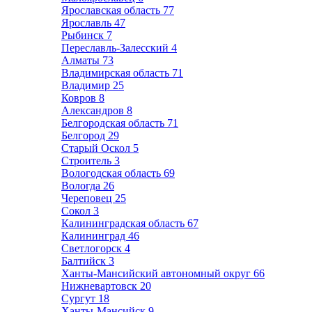
Ярославская область
77
Ярославль
47
Рыбинск
7
Переславль-Залесский
4
Алматы
73
Владимирская область
71
Владимир
25
Ковров
8
Александров
8
Белгородская область
71
Белгород
29
Старый Оскол
5
Строитель
3
Вологодская область
69
Вологда
26
Череповец
25
Сокол
3
Калининградская область
67
Калининград
46
Светлогорск
4
Балтийск
3
Ханты-Мансийский автономный округ
66
Нижневартовск
20
Сургут
18
Ханты-Мансийск
9