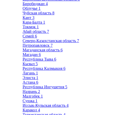
Биробиджан
4
Облучье
1
Чуйская область
8
Кант
3
Кара-Балта
1
Токмок
1
Абай область
7
Семей
6
Северо-Казахстанская область
7
Петропавловск
7
Магаданская область
6
Магадан
6
Республика Тыва
6
Кызыл
5
Республика Калмыкия
6
Лагань
1
Элиста
1
Астана
6
Республика Ингушетия
5
Назрань
2
Малгобек
1
Сунжа
1
Иссык-Кульская область
4
Каракол
4
Туркестанская область
4