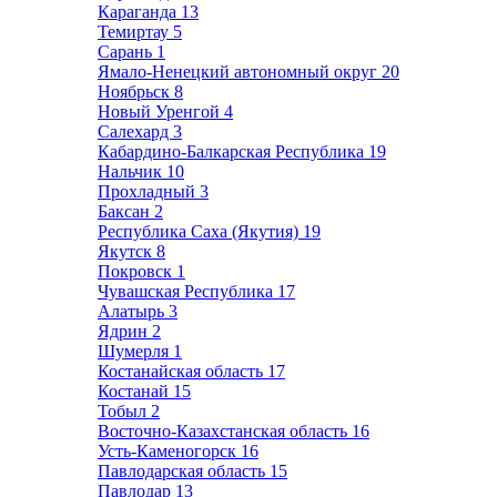
Караганда
13
Темиртау
5
Сарань
1
Ямало-Ненецкий автономный округ
20
Ноябрьск
8
Новый Уренгой
4
Салехард
3
Кабардино-Балкарская Республика
19
Нальчик
10
Прохладный
3
Баксан
2
Республика Саха (Якутия)
19
Якутск
8
Покровск
1
Чувашская Республика
17
Алатырь
3
Ядрин
2
Шумерля
1
Костанайская область
17
Костанай
15
Тобыл
2
Восточно-Казахстанская область
16
Усть-Каменогорск
16
Павлодарская область
15
Павлодар
13