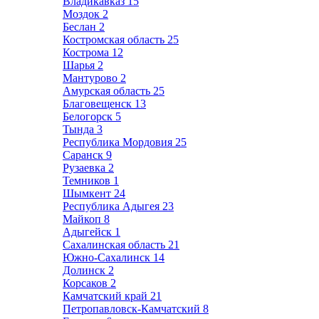
Владикавказ
15
Моздок
2
Беслан
2
Костромская область
25
Кострома
12
Шарья
2
Мантурово
2
Амурская область
25
Благовещенск
13
Белогорск
5
Тында
3
Республика Мордовия
25
Саранск
9
Рузаевка
2
Темников
1
Шымкент
24
Республика Адыгея
23
Майкоп
8
Адыгейск
1
Сахалинская область
21
Южно-Сахалинск
14
Долинск
2
Корсаков
2
Камчатский край
21
Петропавловск-Камчатский
8