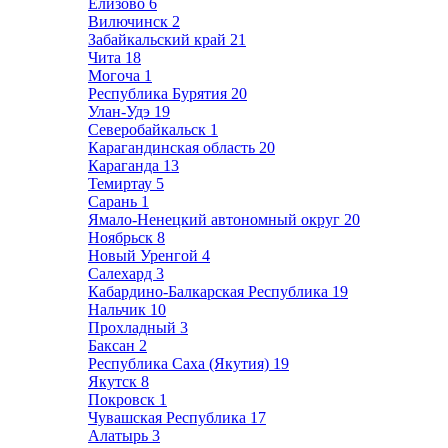
Елизово
6
Вилючинск
2
Забайкальский край
21
Чита
18
Могоча
1
Республика Бурятия
20
Улан-Удэ
19
Северобайкальск
1
Карагандинская область
20
Караганда
13
Темиртау
5
Сарань
1
Ямало-Ненецкий автономный округ
20
Ноябрьск
8
Новый Уренгой
4
Салехард
3
Кабардино-Балкарская Республика
19
Нальчик
10
Прохладный
3
Баксан
2
Республика Саха (Якутия)
19
Якутск
8
Покровск
1
Чувашская Республика
17
Алатырь
3