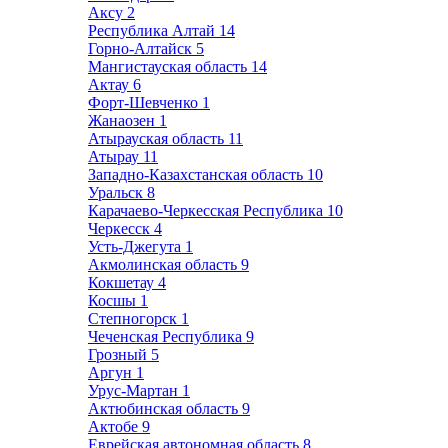
Аксу
2
Республика Алтай
14
Горно-Алтайск
5
Мангистауская область
14
Актау
6
Форт-Шевченко
1
Жанаозен
1
Атырауская область
11
Атырау
11
Западно-Казахстанская область
10
Уральск
8
Карачаево-Черкесская Республика
10
Черкесск
4
Усть-Джегута
1
Акмолинская область
9
Кокшетау
4
Косшы
1
Степногорск
1
Чеченская Республика
9
Грозный
5
Аргун
1
Урус-Мартан
1
Актюбинская область
9
Актобе
9
Еврейская автономная область
8