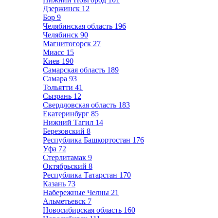
Дзержинск
12
Бор
9
Челябинская область
196
Челябинск
90
Магнитогорск
27
Миасс
15
Киев
190
Самарская область
189
Самара
93
Тольятти
41
Сызрань
12
Свердловская область
183
Екатеринбург
85
Нижний Тагил
14
Березовский
8
Республика Башкортостан
176
Уфа
72
Стерлитамак
9
Октябрьский
8
Республика Татарстан
170
Казань
73
Набережные Челны
21
Альметьевск
7
Новосибирская область
160