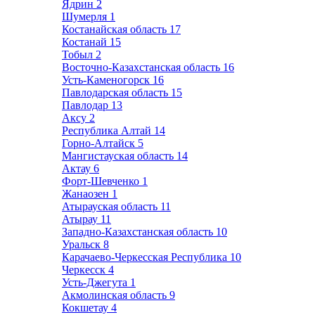
Ядрин
2
Шумерля
1
Костанайская область
17
Костанай
15
Тобыл
2
Восточно-Казахстанская область
16
Усть-Каменогорск
16
Павлодарская область
15
Павлодар
13
Аксу
2
Республика Алтай
14
Горно-Алтайск
5
Мангистауская область
14
Актау
6
Форт-Шевченко
1
Жанаозен
1
Атырауская область
11
Атырау
11
Западно-Казахстанская область
10
Уральск
8
Карачаево-Черкесская Республика
10
Черкесск
4
Усть-Джегута
1
Акмолинская область
9
Кокшетау
4