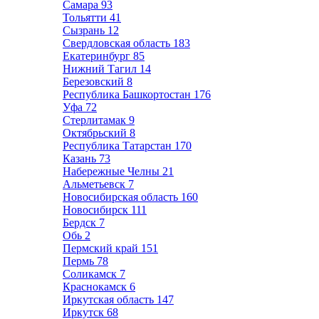
Самара
93
Тольятти
41
Сызрань
12
Свердловская область
183
Екатеринбург
85
Нижний Тагил
14
Березовский
8
Республика Башкортостан
176
Уфа
72
Стерлитамак
9
Октябрьский
8
Республика Татарстан
170
Казань
73
Набережные Челны
21
Альметьевск
7
Новосибирская область
160
Новосибирск
111
Бердск
7
Обь
2
Пермский край
151
Пермь
78
Соликамск
7
Краснокамск
6
Иркутская область
147
Иркутск
68