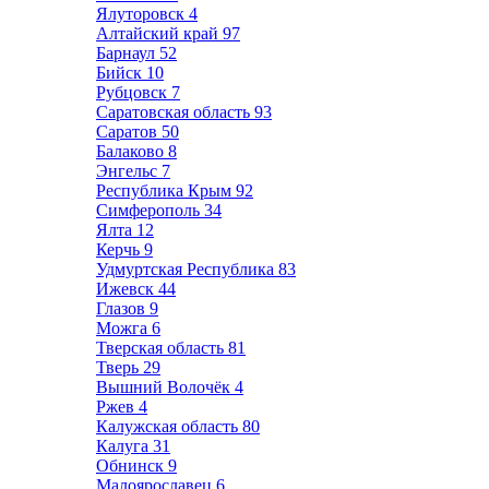
Ялуторовск
4
Алтайский край
97
Барнаул
52
Бийск
10
Рубцовск
7
Саратовская область
93
Саратов
50
Балаково
8
Энгельс
7
Республика Крым
92
Симферополь
34
Ялта
12
Керчь
9
Удмуртская Республика
83
Ижевск
44
Глазов
9
Можга
6
Тверская область
81
Тверь
29
Вышний Волочёк
4
Ржев
4
Калужская область
80
Калуга
31
Обнинск
9
Малоярославец
6