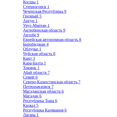
Косшы
1
Степногорск
1
Чеченская Республика
9
Грозный
5
Аргун
1
Урус-Мартан
1
Актюбинская область
9
Актобе
9
Еврейская автономная область
8
Биробиджан
4
Облучье
1
Чуйская область
8
Кант
3
Кара-Балта
1
Токмок
1
Абай область
7
Семей
6
Северо-Казахстанская область
7
Петропавловск
7
Магаданская область
6
Магадан
6
Республика Тыва
6
Кызыл
5
Республика Калмыкия
6
Лагань
1