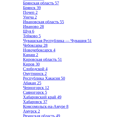
Брянская область
57
Брянск
39
Почеп
2
Унеча
2
Ивановская область
55
Иваново
28
Шуя
6
Тейково
5
Чувашская Республика — Чувашия
51
Чебоксары
28
Новочебоксарск
4
Канаш
2
Кировская область
51
Киров
30
Слободской
4
Омутнинск
2
Республика Хакасия
50
Абакан
25
Черногорск
12
Саяногорск
5
Хабаровский край
49
Хабаровск
37
Комсомольск-на-Амуре
8
Амурск
2
Рязанская область
49