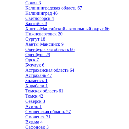
Сокол
3
Калининградская область
67
Калининград
46
Светлогорск
4
Балтийск
3
Ханты-Мансийский автономный округ
66
Нижневартовск
20
Сургут
18
Ханты-Мансийск
9
Оренбургская область
66
Оренбург
29
Орск
7
Бузулук
6
Астраханская область
64
Астрахань
47
Знаменск
1
Харабали
1
Томская область
61
Томск
42
Северск
3
Асино
1
Смоленская область
57
Смоленск
31
Вязьма
4
Сафоново
3