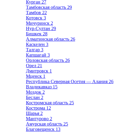
Курган
27
Тамбовская область
29
Тамбов
22
Котовск
3
Мичуринск
2
Нур-Султан
29
Бишкек
28
Алматинская область
26
Каскелен
3
Талгар
3
Капшагай
3
Орловская область
26
Орел
21
Дмитровск
1
Мценск
1
Республика Северная Осетия — Алания
26
Владикавказ
15
Моздок
2
Беслан
2
Костромская область
25
Кострома
12
Шарья
2
Мантурово
2
Амурская область
25
Благовещенск
13