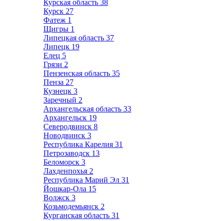
Курская область
38
Курск
27
Фатеж
1
Щигры
1
Липецкая область
37
Липецк
19
Елец
5
Грязи
2
Пензенская область
35
Пенза
27
Кузнецк
3
Заречный
2
Архангельская область
33
Архангельск
19
Северодвинск
8
Новодвинск
3
Республика Карелия
31
Петрозаводск
13
Беломорск
3
Лахденпохья
2
Республика Марий Эл
31
Йошкар-Ола
15
Волжск
3
Козьмодемьянск
2
Курганская область
31