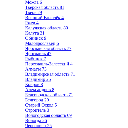
Можга
6
Тверская область
81
Тверь
29
Вышний Волочёк
4
Ржев
4
Калужская область
80
Калуга
31
Обнинск
9
Малоярославец
6
Ярославская область
77
Ярославль
47
Рыбинск
7
Переславль-Залесский
4
Алматы
73
Владимирская область
71
Владимир
25
Ковров
8
Александров
8
Белгородская область
71
Белгород
29
Старый Оскол
5
Строитель
3
Вологодская область
69
Вологда
26
Череповец
25