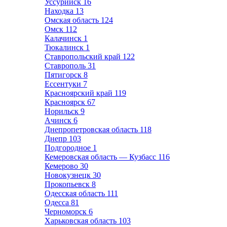
Уссурийск
16
Находка
13
Омская область
124
Омск
112
Калачинск
1
Тюкалинск
1
Ставропольский край
122
Ставрополь
31
Пятигорск
8
Ессентуки
7
Красноярский край
119
Красноярск
67
Норильск
9
Ачинск
6
Днепропетровская область
118
Днепр
103
Подгородное
1
Кемеровская область — Кузбасс
116
Кемерово
30
Новокузнецк
30
Прокопьевск
8
Одесская область
111
Одесса
81
Черноморск
6
Харьковская область
103