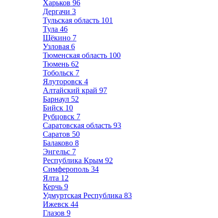
Харьков
96
Дергачи
3
Тульская область
101
Тула
46
Щёкино
7
Узловая
6
Тюменская область
100
Тюмень
62
Тобольск
7
Ялуторовск
4
Алтайский край
97
Барнаул
52
Бийск
10
Рубцовск
7
Саратовская область
93
Саратов
50
Балаково
8
Энгельс
7
Республика Крым
92
Симферополь
34
Ялта
12
Керчь
9
Удмуртская Республика
83
Ижевск
44
Глазов
9