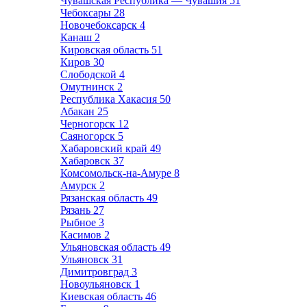
Чувашская Республика — Чувашия
51
Чебоксары
28
Новочебоксарск
4
Канаш
2
Кировская область
51
Киров
30
Слободской
4
Омутнинск
2
Республика Хакасия
50
Абакан
25
Черногорск
12
Саяногорск
5
Хабаровский край
49
Хабаровск
37
Комсомольск-на-Амуре
8
Амурск
2
Рязанская область
49
Рязань
27
Рыбное
3
Касимов
2
Ульяновская область
49
Ульяновск
31
Димитровград
3
Новоульяновск
1
Киевская область
46