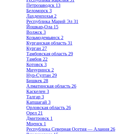
Петрозаводск
13
Беломорск
3
Лахденпохья
2
Республика Марий Эл
31
Йошкар-Ола
15
Волжск
3
Козьмодемьянск
2
Курганская область
31
Курган
27
Тамбовская область
29
Тамбов
22
Котовск
3
Мичуринск
2
Нур-Султан
29
Бишкек
28
Алматинская область
26
Каскелен
3
Талгар
3
Капшагай
3
Орловская область
26
Орел
21
Дмитровск
1
Мценск
1
Республика Северная Осетия — Алания
26