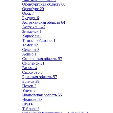
Оренбургская область
66
Оренбург
29
Орск
7
Бузулук
6
Астраханская область
64
Астрахань
47
Знаменск
1
Харабали
1
Томская область
61
Томск
42
Северск
3
Асино
1
Смоленская область
57
Смоленск
31
Вязьма
4
Сафоново
3
Брянская область
57
Брянск
39
Почеп
2
Унеча
2
Ивановская область
55
Иваново
28
Шуя
6
Тейково
5