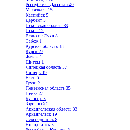
Республика Дагестан
40
Махачкала
15
Каспийск
5
Дербент
3
Псковская область
39
Псков
12
Великие Луки
8
Себеж
1
Курская область
38
Курск
27
Фатеж
1
Щигры
1
Липецкая область
37
Липецк
19
Елец
5
Грязи
2
Пензенская область
35
Пенза
27
Кузнецк
3
Заречный
2
Архангельская область
33
Архангельск
19
Северодвинск
8
Новодвинск
3
Республика Карелия
31