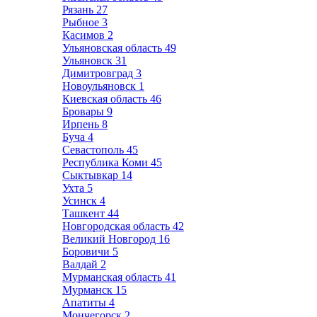
Рязань
27
Рыбное
3
Касимов
2
Ульяновская область
49
Ульяновск
31
Димитровград
3
Новоульяновск
1
Киевская область
46
Бровары
9
Ирпень
8
Буча
4
Севастополь
45
Республика Коми
45
Сыктывкар
14
Ухта
5
Усинск
4
Ташкент
44
Новгородская область
42
Великий Новгород
16
Боровичи
5
Валдай
2
Мурманская область
41
Мурманск
15
Апатиты
4
Мончегорск
2