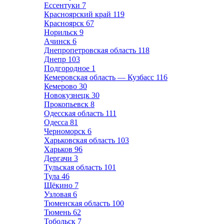
Ессентуки
7
Красноярский край
119
Красноярск
67
Норильск
9
Ачинск
6
Днепропетровская область
118
Днепр
103
Подгородное
1
Кемеровская область — Кузбасс
116
Кемерово
30
Новокузнецк
30
Прокопьевск
8
Одесская область
111
Одесса
81
Черноморск
6
Харьковская область
103
Харьков
96
Дергачи
3
Тульская область
101
Тула
46
Щёкино
7
Узловая
6
Тюменская область
100
Тюмень
62
Тобольск
7