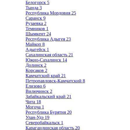
Белогорск
5
Тында
3
Республика Мордовия
25
Саранск
9
Рузаевка
2
Темников
1
Шымкент
24
Республика Адыгея
23
Майкоп
8
Адыгейск
1
Сахалинская область
21
Южно-Сахалинск
14
Долинск
2
Корсаков
2
Камчатский край
21
Петропавловск-Камчатский
8
Елизово
6
Вилючинск
2
Забайкальский край
21
Чита
18
Могоча
1
Республика Бурятия
20
Улан-Удэ
19
Северобайкальск
1
Карагандинская область
20