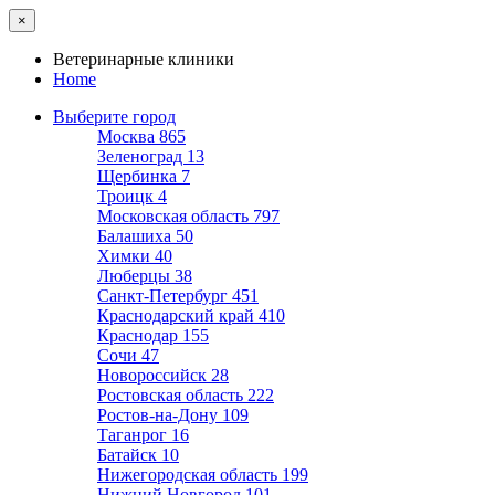
×
Ветеринарные клиники
Home
Выберите город
Москва
865
Зеленоград
13
Щербинка
7
Троицк
4
Московская область
797
Балашиха
50
Химки
40
Люберцы
38
Санкт-Петербург
451
Краснодарский край
410
Краснодар
155
Сочи
47
Новороссийск
28
Ростовская область
222
Ростов-на-Дону
109
Таганрог
16
Батайск
10
Нижегородская область
199
Нижний Новгород
101