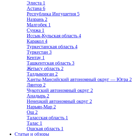
Элиста
1
Астана
6
Республика Ингушетия
5
Назрань
2
Малгобек
1
Сунжа
1
Иссык-Кульская область
4
Каракол
4
Туркестанская область
4
Туркестан
3
Кентау
1
Ташкентская область
3
Жетысу область
2
Талдыкорган
2
Ханты-Мансийский автономный округ — Югра
2
Лянтор
2
Чукотский автономный округ
2
Анадырь
2
Ненецкий автономный округ
2
Нарьян-Мар
2
Ош
2
Таласская область
1
Талас
1
Ошская область
1
Статьи и обзоры