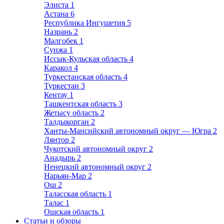
Элиста
1
Астана
6
Республика Ингушетия
5
Назрань
2
Малгобек
1
Сунжа
1
Иссык-Кульская область
4
Каракол
4
Туркестанская область
4
Туркестан
3
Кентау
1
Ташкентская область
3
Жетысу область
2
Талдыкорган
2
Ханты-Мансийский автономный округ — Югра
2
Лянтор
2
Чукотский автономный округ
2
Анадырь
2
Ненецкий автономный округ
2
Нарьян-Мар
2
Ош
2
Таласская область
1
Талас
1
Ошская область
1
Статьи и обзоры