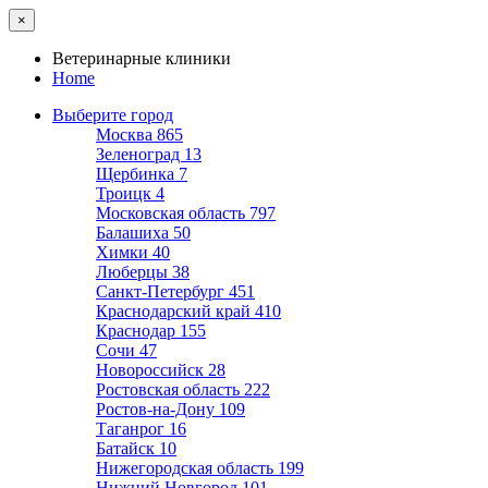
×
Ветеринарные клиники
Home
Выберите город
Москва
865
Зеленоград
13
Щербинка
7
Троицк
4
Московская область
797
Балашиха
50
Химки
40
Люберцы
38
Санкт-Петербург
451
Краснодарский край
410
Краснодар
155
Сочи
47
Новороссийск
28
Ростовская область
222
Ростов-на-Дону
109
Таганрог
16
Батайск
10
Нижегородская область
199
Нижний Новгород
101