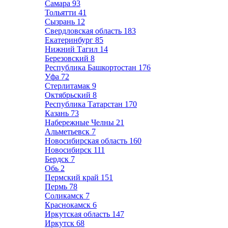
Самара
93
Тольятти
41
Сызрань
12
Свердловская область
183
Екатеринбург
85
Нижний Тагил
14
Березовский
8
Республика Башкортостан
176
Уфа
72
Стерлитамак
9
Октябрьский
8
Республика Татарстан
170
Казань
73
Набережные Челны
21
Альметьевск
7
Новосибирская область
160
Новосибирск
111
Бердск
7
Обь
2
Пермский край
151
Пермь
78
Соликамск
7
Краснокамск
6
Иркутская область
147
Иркутск
68