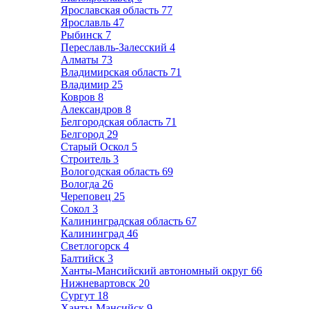
Ярославская область
77
Ярославль
47
Рыбинск
7
Переславль-Залесский
4
Алматы
73
Владимирская область
71
Владимир
25
Ковров
8
Александров
8
Белгородская область
71
Белгород
29
Старый Оскол
5
Строитель
3
Вологодская область
69
Вологда
26
Череповец
25
Сокол
3
Калининградская область
67
Калининград
46
Светлогорск
4
Балтийск
3
Ханты-Мансийский автономный округ
66
Нижневартовск
20
Сургут
18
Ханты-Мансийск
9