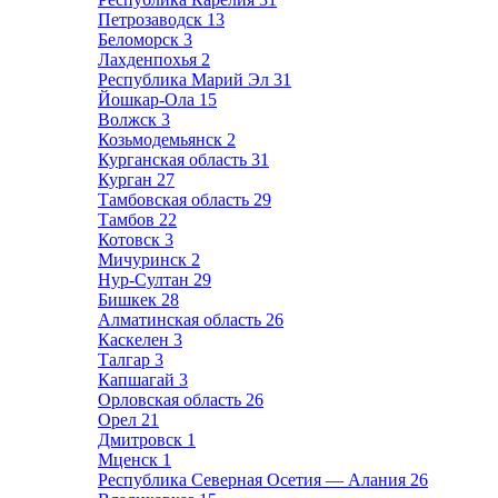
Петрозаводск
13
Беломорск
3
Лахденпохья
2
Республика Марий Эл
31
Йошкар-Ола
15
Волжск
3
Козьмодемьянск
2
Курганская область
31
Курган
27
Тамбовская область
29
Тамбов
22
Котовск
3
Мичуринск
2
Нур-Султан
29
Бишкек
28
Алматинская область
26
Каскелен
3
Талгар
3
Капшагай
3
Орловская область
26
Орел
21
Дмитровск
1
Мценск
1
Республика Северная Осетия — Алания
26