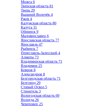
Можга
6
Тверская область
81
Тверь
29
Вышний Волочёк
4
Ржев
4
Калужская область
80
Калуга
31
Обнинск
9
Малоярославец
6
Ярославская область
77
Ярославль
47
Рыбинск
7
Переславль-Залесский
4
Алматы
73
Владимирская область
71
Владимир
25
Ковров
8
Александров
8
Белгородская область
71
Белгород
29
Старый Оскол
5
Строитель
3
Вологодская область
69
Вологда
26
Череповец
25