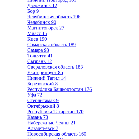
Дзержинск
12
Бор
9
Челябинская область
196
Челябинск
90
Магнитогорск
27
Миасс
15
Киев
190
Самарская область
189
Самара
93
Тольятти
41
Сызрань
12
Свердловская область
183
Екатеринбург
85
Нижний Тагил
14
Березовский
8
Республика Башкортостан
176
Уфа
72
Стерлитамак
9
Октябрьский
8
Республика Татарстан
170
Казань
73
Набережные Челны
21
Альметьевск
7
Новосибирская область
160