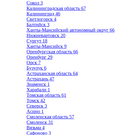
Сокол
3
Калининградская область
67
Калининград
46
Светлогорск
4
Балтийск
3
Ханты-Мансийский автономный округ
66
Нижневартовск
20
Сургут
18
Ханты-Мансийск
9
Оренбургская область
66
Оренбург
29
Орск
7
Бузулук
6
Астраханская область
64
Астрахань
47
Знаменск
1
Харабали
1
Томская область
61
Томск
42
Северск
3
Асино
1
Смоленская область
57
Смоленск
31
Вязьма
4
Сафоново
3