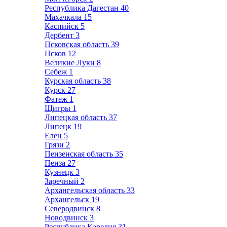
Республика Дагестан
40
Махачкала
15
Каспийск
5
Дербент
3
Псковская область
39
Псков
12
Великие Луки
8
Себеж
1
Курская область
38
Курск
27
Фатеж
1
Щигры
1
Липецкая область
37
Липецк
19
Елец
5
Грязи
2
Пензенская область
35
Пенза
27
Кузнецк
3
Заречный
2
Архангельская область
33
Архангельск
19
Северодвинск
8
Новодвинск
3
Республика Карелия
31