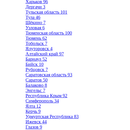
Харьков
96
Дергачи
3
Тульская область
101
Тула
46
Щёкино
7
Узловая
6
Тюменская область
100
Тюмень
62
Тобольск
7
Ялуторовск
4
Алтайский край
97
Барнаул
52
Бийск
10
Рубцовск
7
Саратовская область
93
Саратов
50
Балаково
8
Энгельс
7
Республика Крым
92
Симферополь
34
Ялта
12
Керчь
9
Удмуртская Республика
83
Ижевск
44
Глазов
9