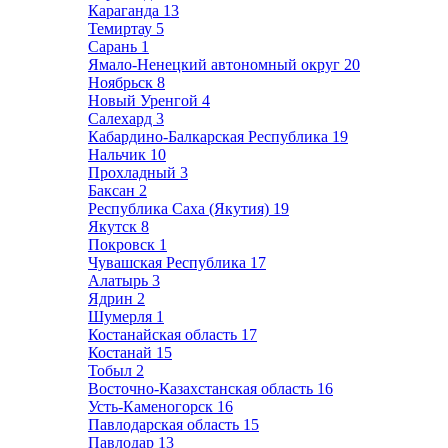
Караганда
13
Темиртау
5
Сарань
1
Ямало-Ненецкий автономный округ
20
Ноябрьск
8
Новый Уренгой
4
Салехард
3
Кабардино-Балкарская Республика
19
Нальчик
10
Прохладный
3
Баксан
2
Республика Саха (Якутия)
19
Якутск
8
Покровск
1
Чувашская Республика
17
Алатырь
3
Ядрин
2
Шумерля
1
Костанайская область
17
Костанай
15
Тобыл
2
Восточно-Казахстанская область
16
Усть-Каменогорск
16
Павлодарская область
15
Павлодар
13