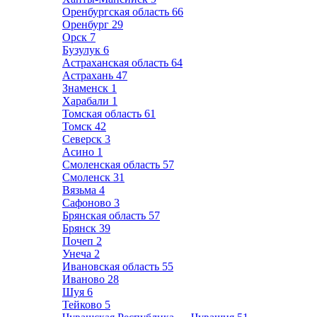
Оренбургская область
66
Оренбург
29
Орск
7
Бузулук
6
Астраханская область
64
Астрахань
47
Знаменск
1
Харабали
1
Томская область
61
Томск
42
Северск
3
Асино
1
Смоленская область
57
Смоленск
31
Вязьма
4
Сафоново
3
Брянская область
57
Брянск
39
Почеп
2
Унеча
2
Ивановская область
55
Иваново
28
Шуя
6
Тейково
5