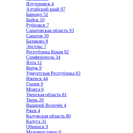
Ялуторовск
4
Алтайский край
97
Барнаул
52
Бийск
10
Рубцовск
7
Саратовская область
93
Саратов
50
Балаково
8
Энгельс
7
Республика Крым
92
Симферополь
34
Ялта
12
Керчь
9
Удмуртская Республика
83
Ижевск
44
Глазов
9
Можга
6
Тверская область
81
Тверь
29
Вышний Волочёк
4
Ржев
4
Калужская область
80
Калуга
31
Обнинск
9
Малоярославец
6