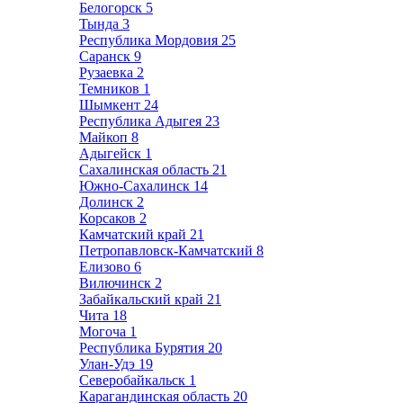
Белогорск
5
Тында
3
Республика Мордовия
25
Саранск
9
Рузаевка
2
Темников
1
Шымкент
24
Республика Адыгея
23
Майкоп
8
Адыгейск
1
Сахалинская область
21
Южно-Сахалинск
14
Долинск
2
Корсаков
2
Камчатский край
21
Петропавловск-Камчатский
8
Елизово
6
Вилючинск
2
Забайкальский край
21
Чита
18
Могоча
1
Республика Бурятия
20
Улан-Удэ
19
Северобайкальск
1
Карагандинская область
20