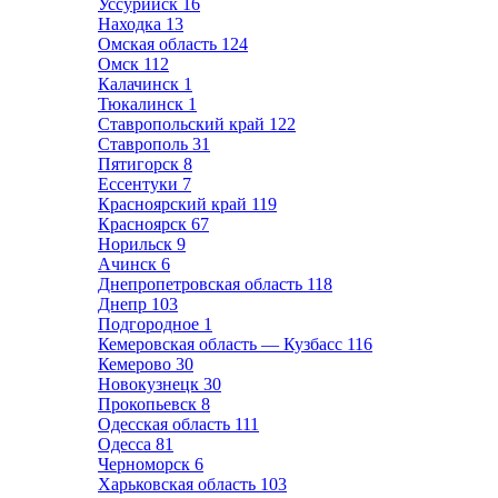
Уссурийск
16
Находка
13
Омская область
124
Омск
112
Калачинск
1
Тюкалинск
1
Ставропольский край
122
Ставрополь
31
Пятигорск
8
Ессентуки
7
Красноярский край
119
Красноярск
67
Норильск
9
Ачинск
6
Днепропетровская область
118
Днепр
103
Подгородное
1
Кемеровская область — Кузбасс
116
Кемерово
30
Новокузнецк
30
Прокопьевск
8
Одесская область
111
Одесса
81
Черноморск
6
Харьковская область
103