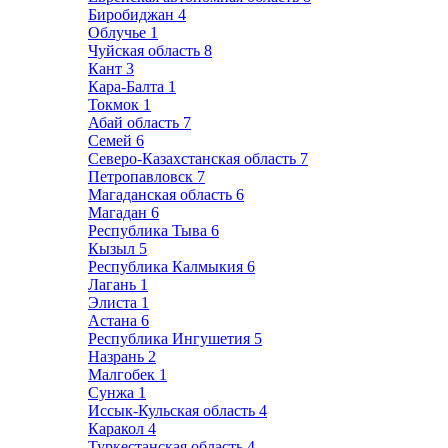
Биробиджан
4
Облучье
1
Чуйская область
8
Кант
3
Кара-Балта
1
Токмок
1
Абай область
7
Семей
6
Северо-Казахстанская область
7
Петропавловск
7
Магаданская область
6
Магадан
6
Республика Тыва
6
Кызыл
5
Республика Калмыкия
6
Лагань
1
Элиста
1
Астана
6
Республика Ингушетия
5
Назрань
2
Малгобек
1
Сунжа
1
Иссык-Кульская область
4
Каракол
4
Туркестанская область
4