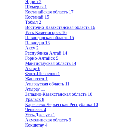
Ядрин
2
Шумерля
1
Костанайская область
17
Костанай
15
Тобыл
2
Восточно-Казахстанская область
16
Усть-Каменогорск
16
Павлодарская область
15
Павлодар
13
Аксу
2
Республика Алтай
14
Горно-Алтайск
5
Мангистауская область
14
Актау
6
Форт-Шевченко
1
Жанаозен
1
Атырауская область
11
Атырау
11
Западно-Казахстанская область
10
Уральск
8
Карачаево-Черкесская Республика
10
Черкесск
4
Усть-Джегута
1
Акмолинская область
9
Кокшетау
4