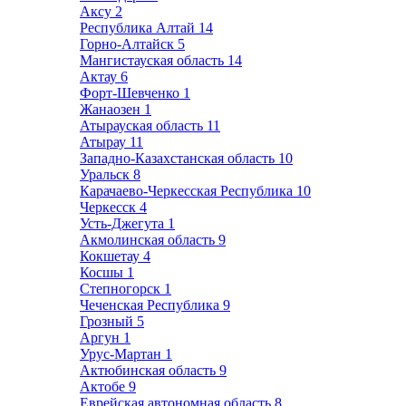
Аксу
2
Республика Алтай
14
Горно-Алтайск
5
Мангистауская область
14
Актау
6
Форт-Шевченко
1
Жанаозен
1
Атырауская область
11
Атырау
11
Западно-Казахстанская область
10
Уральск
8
Карачаево-Черкесская Республика
10
Черкесск
4
Усть-Джегута
1
Акмолинская область
9
Кокшетау
4
Косшы
1
Степногорск
1
Чеченская Республика
9
Грозный
5
Аргун
1
Урус-Мартан
1
Актюбинская область
9
Актобе
9
Еврейская автономная область
8