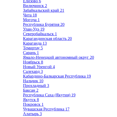
Елизово
6
Вилючинск
2
Забайкальский край
21
Чита
18
Могоча
1
Республика Бурятия
20
Улан-Удэ
19
Северобайкальск
1
Карагандинская область
20
Караганда
13
Темиртау
5
Сарань
1
Ямало-Ненецкий автономный округ
20
Ноябрьск
8
Новый Уренгой
4
Салехард
3
Кабардино-Балкарская Республика
19
Нальчик
10
Прохладный
3
Баксан
2
Республика Саха (Якутия)
19
Якутск
8
Покровск
1
Чувашская Республика
17
Алатырь
3