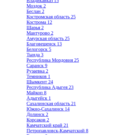
Владикавказ
15
Моздок
2
Беслан
2
Костромская область
25
Кострома
12
Шарья
2
Мантурово
2
Амурская область
25
Благовещенск
13
Белогорск
5
Тында
3
Республика Мордовия
25
Саранск
9
Рузаевка
2
Темников
1
Шымкент
24
Республика Адыгея
23
Майкоп
8
Адыгейск
1
Сахалинская область
21
Южно-Сахалинск
14
Долинск
2
Корсаков
2
Камчатский край
21
Петропавловск-Камчатский
8