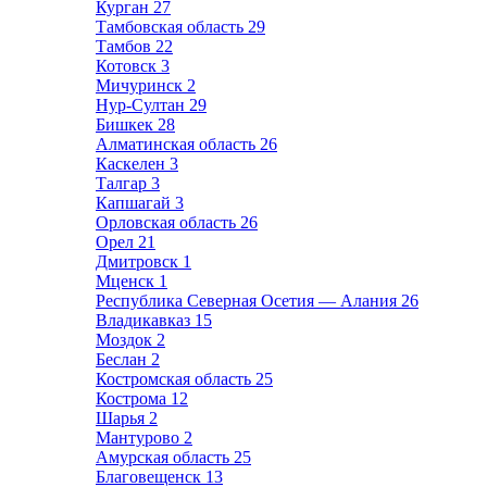
Курган
27
Тамбовская область
29
Тамбов
22
Котовск
3
Мичуринск
2
Нур-Султан
29
Бишкек
28
Алматинская область
26
Каскелен
3
Талгар
3
Капшагай
3
Орловская область
26
Орел
21
Дмитровск
1
Мценск
1
Республика Северная Осетия — Алания
26
Владикавказ
15
Моздок
2
Беслан
2
Костромская область
25
Кострома
12
Шарья
2
Мантурово
2
Амурская область
25
Благовещенск
13