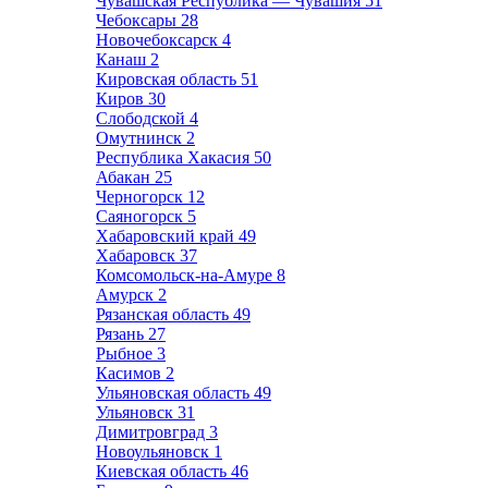
Чувашская Республика — Чувашия
51
Чебоксары
28
Новочебоксарск
4
Канаш
2
Кировская область
51
Киров
30
Слободской
4
Омутнинск
2
Республика Хакасия
50
Абакан
25
Черногорск
12
Саяногорск
5
Хабаровский край
49
Хабаровск
37
Комсомольск-на-Амуре
8
Амурск
2
Рязанская область
49
Рязань
27
Рыбное
3
Касимов
2
Ульяновская область
49
Ульяновск
31
Димитровград
3
Новоульяновск
1
Киевская область
46