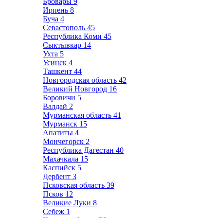
Бровары
9
Ирпень
8
Буча
4
Севастополь
45
Республика Коми
45
Сыктывкар
14
Ухта
5
Усинск
4
Ташкент
44
Новгородская область
42
Великий Новгород
16
Боровичи
5
Валдай
2
Мурманская область
41
Мурманск
15
Апатиты
4
Мончегорск
2
Республика Дагестан
40
Махачкала
15
Каспийск
5
Дербент
3
Псковская область
39
Псков
12
Великие Луки
8
Себеж
1