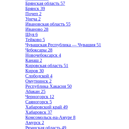
Брянская область
57
Брянск
39
Почеп
2
Унеча
2
Ивановская область
55
Иваново
28
Шуя
6
Тейково
5
Чувашская Республика — Чувашия
51
Чебоксары
28
Новочебоксарск
4
Канаш
2
Кировская область
51
Киров
30
Слободской
4
Омутнинск
2
Республика Хакасия
50
Абакан
25
Черногорск
12
Саяногорск
5
Хабаровский край
49
Хабаровск
37
Комсомольск-на-Амуре
8
Амурск
2
Рязанская область
49