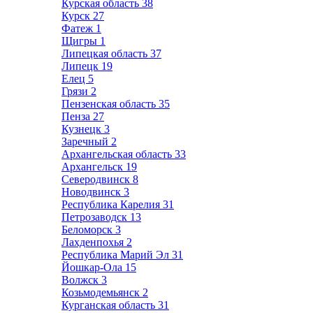
Курская область
38
Курск
27
Фатеж
1
Щигры
1
Липецкая область
37
Липецк
19
Елец
5
Грязи
2
Пензенская область
35
Пенза
27
Кузнецк
3
Заречный
2
Архангельская область
33
Архангельск
19
Северодвинск
8
Новодвинск
3
Республика Карелия
31
Петрозаводск
13
Беломорск
3
Лахденпохья
2
Республика Марий Эл
31
Йошкар-Ола
15
Волжск
3
Козьмодемьянск
2
Курганская область
31