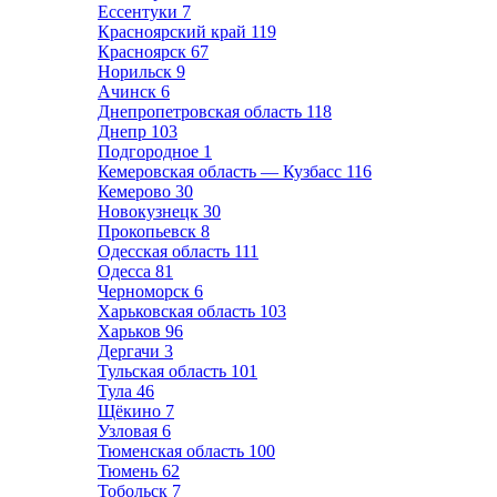
Ессентуки
7
Красноярский край
119
Красноярск
67
Норильск
9
Ачинск
6
Днепропетровская область
118
Днепр
103
Подгородное
1
Кемеровская область — Кузбасс
116
Кемерово
30
Новокузнецк
30
Прокопьевск
8
Одесская область
111
Одесса
81
Черноморск
6
Харьковская область
103
Харьков
96
Дергачи
3
Тульская область
101
Тула
46
Щёкино
7
Узловая
6
Тюменская область
100
Тюмень
62
Тобольск
7