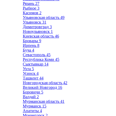
Рязань
27
Рыбное
3
Касимов
2
Ульяновская область
49
Ульяновск
31
Димитровград
3
Новоульяновск
1
Киевская область
46
Бровары
9
Ирпень
8
Буча
4
Севастополь
45
Республика Коми
45
Сыктывкар
14
Ухта
5
Усинск
4
Ташкент
44
Новгородская область
42
Великий Новгород
16
Боровичи
5
Валдай
2
Мурманская область
41
Мурманск
15
Апатиты
4
Мончегорск
2