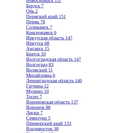
Новосибирск
111
Бердск
7
Обь
2
Пермский край
151
Пермь
78
Соликамск
7
Краснокамск
6
Иркутская область
147
Иркутск
68
Ангарск
15
Братск
10
Волгоградская область
147
Волгоград
83
Волжский
11
Михайловка
6
Ленинградская область
140
Гатчина
12
Мурино
10
Тосно
7
Воронежская область
137
Воронеж
88
Лиски
7
Семилуки
5
Приморский край
133
Владивосток
38