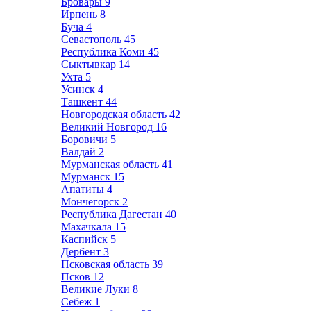
Бровары
9
Ирпень
8
Буча
4
Севастополь
45
Республика Коми
45
Сыктывкар
14
Ухта
5
Усинск
4
Ташкент
44
Новгородская область
42
Великий Новгород
16
Боровичи
5
Валдай
2
Мурманская область
41
Мурманск
15
Апатиты
4
Мончегорск
2
Республика Дагестан
40
Махачкала
15
Каспийск
5
Дербент
3
Псковская область
39
Псков
12
Великие Луки
8
Себеж
1