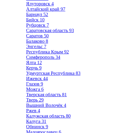
Ялуторовск
4
Алтайский край
97
Барнаул
52
Бийск
10
Рубцовск
7
Саратовская область
93
Саратов
50
Балаково
8
Энгельс
7
Республика Крым
92
Симферополь
34
Ялта
12
Керчь
9
Удмуртская Республика
83
Ижевск
44
Глазов
9
Можга
6
Тверская область
81
Тверь
29
Вышний Волочёк
4
Ржев
4
Калужская область
80
Калуга
31
Обнинск
9
Малоярославец
6