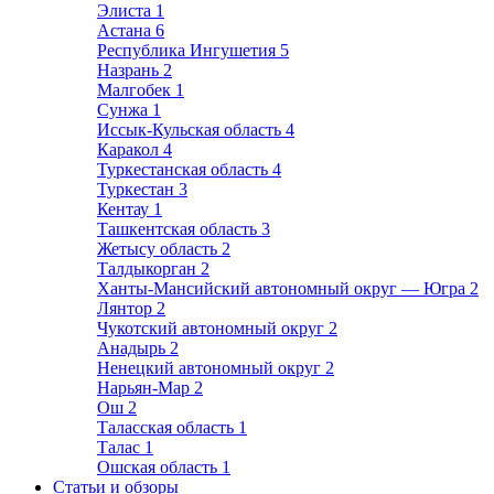
Элиста
1
Астана
6
Республика Ингушетия
5
Назрань
2
Малгобек
1
Сунжа
1
Иссык-Кульская область
4
Каракол
4
Туркестанская область
4
Туркестан
3
Кентау
1
Ташкентская область
3
Жетысу область
2
Талдыкорган
2
Ханты-Мансийский автономный округ — Югра
2
Лянтор
2
Чукотский автономный округ
2
Анадырь
2
Ненецкий автономный округ
2
Нарьян-Мар
2
Ош
2
Таласская область
1
Талас
1
Ошская область
1
Статьи и обзоры