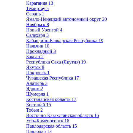
Караганда
13
Темиртау
5
Сарань
1
Ямало-Ненецкий автономный округ
20
Ноябрьск
8
Новый Уренгой
4
Салехард
3
Кабардино-Балкарская Республика
19
Нальчик
10
Прохладный
3
Баксан
2
Республика Саха (Якутия)
19
Якутск
8
Покровск
1
Чувашская Республика
17
Алатырь
3
Ядрин
2
Шумерля
1
Костанайская область
17
Костанай
15
Тобыл
2
Восточно-Казахстанская область
16
Усть-Каменогорск
16
Павлодарская область
15
Павлодар
13