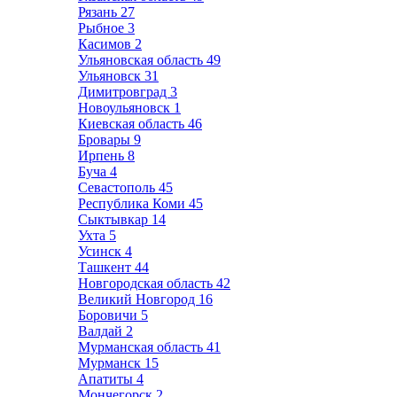
Рязань
27
Рыбное
3
Касимов
2
Ульяновская область
49
Ульяновск
31
Димитровград
3
Новоульяновск
1
Киевская область
46
Бровары
9
Ирпень
8
Буча
4
Севастополь
45
Республика Коми
45
Сыктывкар
14
Ухта
5
Усинск
4
Ташкент
44
Новгородская область
42
Великий Новгород
16
Боровичи
5
Валдай
2
Мурманская область
41
Мурманск
15
Апатиты
4
Мончегорск
2