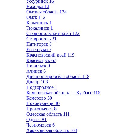
Уссурийск
16
Находка
13
Омская область
124
Омск
112
Калачинск
1
Тюкалинск
1
Ставропольский край
122
Ставрополь
31
Пятигорск
8
Ессентуки
7
Красноярский край
119
Красноярск
67
Норильск
9
Ачинск
6
Днепропетровская область
118
Днепр
103
Подгородное
1
Кемеровская область — Кузбасс
116
Кемерово
30
Новокузнецк
30
Прокопьевск
8
Одесская область
111
Одесса
81
Черноморск
6
Харьковская область
103