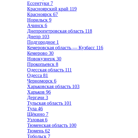
Ессентуки
7
Красноярский край
119
Красноярск
67
Норильск
9
Ачинск
6
Днепропетровская область
118
Днепр
103
Подгородное
1
Кемеровская область — Кузбасс
116
Кемерово
30
Новокузнецк
30
Прокопьевск
8
Одесская область
111
Одесса
81
Черноморск
6
Харьковская область
103
Харьков
96
Дергачи
3
Тульская область
101
Тула
46
Щёкино
7
Узловая
6
Тюменская область
100
Тюмень
62
Тобольск
7