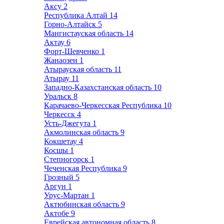
Аксу
2
Республика Алтай
14
Горно-Алтайск
5
Мангистауская область
14
Актау
6
Форт-Шевченко
1
Жанаозен
1
Атырауская область
11
Атырау
11
Западно-Казахстанская область
10
Уральск
8
Карачаево-Черкесская Республика
10
Черкесск
4
Усть-Джегута
1
Акмолинская область
9
Кокшетау
4
Косшы
1
Степногорск
1
Чеченская Республика
9
Грозный
5
Аргун
1
Урус-Мартан
1
Актюбинская область
9
Актобе
9
Еврейская автономная область
8