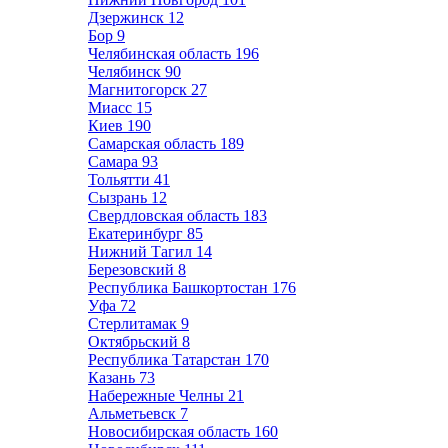
Дзержинск
12
Бор
9
Челябинская область
196
Челябинск
90
Магнитогорск
27
Миасс
15
Киев
190
Самарская область
189
Самара
93
Тольятти
41
Сызрань
12
Свердловская область
183
Екатеринбург
85
Нижний Тагил
14
Березовский
8
Республика Башкортостан
176
Уфа
72
Стерлитамак
9
Октябрьский
8
Республика Татарстан
170
Казань
73
Набережные Челны
21
Альметьевск
7
Новосибирская область
160