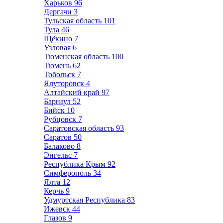
Харьков
96
Дергачи
3
Тульская область
101
Тула
46
Щёкино
7
Узловая
6
Тюменская область
100
Тюмень
62
Тобольск
7
Ялуторовск
4
Алтайский край
97
Барнаул
52
Бийск
10
Рубцовск
7
Саратовская область
93
Саратов
50
Балаково
8
Энгельс
7
Республика Крым
92
Симферополь
34
Ялта
12
Керчь
9
Удмуртская Республика
83
Ижевск
44
Глазов
9