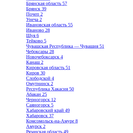
Брянская область
57
Брянск
39
Почеп
2
Унеча
2
Ивановская область
55
Иваново
28
Шуя
6
Тейково
5
Чувашская Республика — Чувашия
51
Чебоксары
28
Новочебоксарск
4
Канаш
2
Кировская область
51
Киров
30
Слободской
4
Омутнинск
2
Республика Хакасия
50
Абакан
25
Черногорск
12
Саяногорск
5
Хабаровский край
49
Хабаровск
37
Комсомольск-на-Амуре
8
Амурск
2
Рязанская область
49