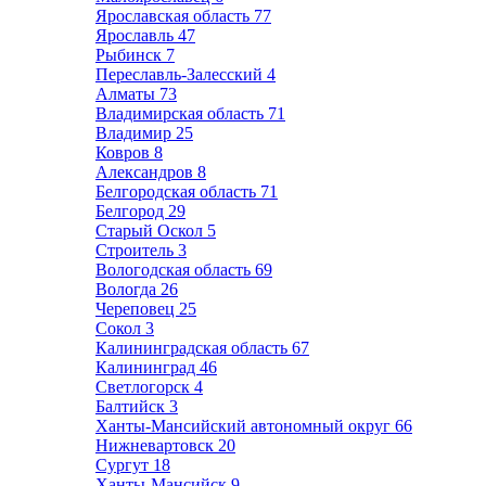
Ярославская область
77
Ярославль
47
Рыбинск
7
Переславль-Залесский
4
Алматы
73
Владимирская область
71
Владимир
25
Ковров
8
Александров
8
Белгородская область
71
Белгород
29
Старый Оскол
5
Строитель
3
Вологодская область
69
Вологда
26
Череповец
25
Сокол
3
Калининградская область
67
Калининград
46
Светлогорск
4
Балтийск
3
Ханты-Мансийский автономный округ
66
Нижневартовск
20
Сургут
18
Ханты-Мансийск
9