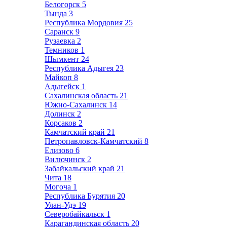
Белогорск
5
Тында
3
Республика Мордовия
25
Саранск
9
Рузаевка
2
Темников
1
Шымкент
24
Республика Адыгея
23
Майкоп
8
Адыгейск
1
Сахалинская область
21
Южно-Сахалинск
14
Долинск
2
Корсаков
2
Камчатский край
21
Петропавловск-Камчатский
8
Елизово
6
Вилючинск
2
Забайкальский край
21
Чита
18
Могоча
1
Республика Бурятия
20
Улан-Удэ
19
Северобайкальск
1
Карагандинская область
20