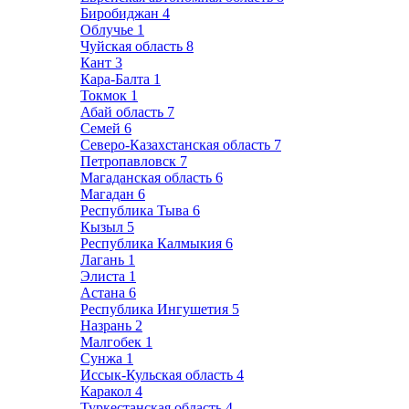
Биробиджан
4
Облучье
1
Чуйская область
8
Кант
3
Кара-Балта
1
Токмок
1
Абай область
7
Семей
6
Северо-Казахстанская область
7
Петропавловск
7
Магаданская область
6
Магадан
6
Республика Тыва
6
Кызыл
5
Республика Калмыкия
6
Лагань
1
Элиста
1
Астана
6
Республика Ингушетия
5
Назрань
2
Малгобек
1
Сунжа
1
Иссык-Кульская область
4
Каракол
4
Туркестанская область
4