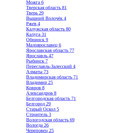
Можга
6
Тверская область
81
Тверь
29
Вышний Волочёк
4
Ржев
4
Калужская область
80
Калуга
31
Обнинск
9
Малоярославец
6
Ярославская область
77
Ярославль
47
Рыбинск
7
Переславль-Залесский
4
Алматы
73
Владимирская область
71
Владимир
25
Ковров
8
Александров
8
Белгородская область
71
Белгород
29
Старый Оскол
5
Строитель
3
Вологодская область
69
Вологда
26
Череповец
25