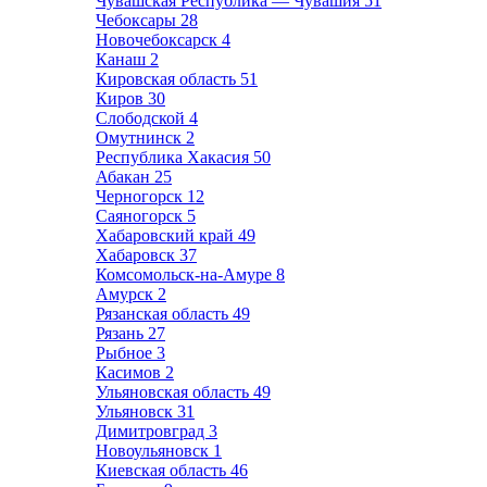
Чувашская Республика — Чувашия
51
Чебоксары
28
Новочебоксарск
4
Канаш
2
Кировская область
51
Киров
30
Слободской
4
Омутнинск
2
Республика Хакасия
50
Абакан
25
Черногорск
12
Саяногорск
5
Хабаровский край
49
Хабаровск
37
Комсомольск-на-Амуре
8
Амурск
2
Рязанская область
49
Рязань
27
Рыбное
3
Касимов
2
Ульяновская область
49
Ульяновск
31
Димитровград
3
Новоульяновск
1
Киевская область
46