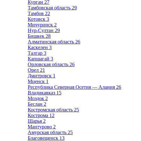
Курган
27
Тамбовская область
29
Тамбов
22
Котовск
3
Мичуринск
2
Нур-Султан
29
Бишкек
28
Алматинская область
26
Каскелен
3
Талгар
3
Капшагай
3
Орловская область
26
Орел
21
Дмитровск
1
Мценск
1
Республика Северная Осетия — Алания
26
Владикавказ
15
Моздок
2
Беслан
2
Костромская область
25
Кострома
12
Шарья
2
Мантурово
2
Амурская область
25
Благовещенск
13