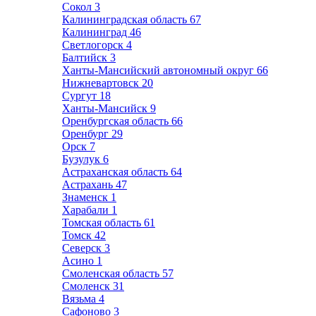
Сокол
3
Калининградская область
67
Калининград
46
Светлогорск
4
Балтийск
3
Ханты-Мансийский автономный округ
66
Нижневартовск
20
Сургут
18
Ханты-Мансийск
9
Оренбургская область
66
Оренбург
29
Орск
7
Бузулук
6
Астраханская область
64
Астрахань
47
Знаменск
1
Харабали
1
Томская область
61
Томск
42
Северск
3
Асино
1
Смоленская область
57
Смоленск
31
Вязьма
4
Сафоново
3