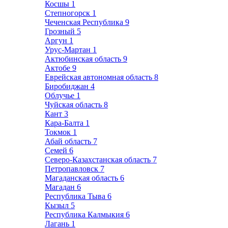
Косшы
1
Степногорск
1
Чеченская Республика
9
Грозный
5
Аргун
1
Урус-Мартан
1
Актюбинская область
9
Актобе
9
Еврейская автономная область
8
Биробиджан
4
Облучье
1
Чуйская область
8
Кант
3
Кара-Балта
1
Токмок
1
Абай область
7
Семей
6
Северо-Казахстанская область
7
Петропавловск
7
Магаданская область
6
Магадан
6
Республика Тыва
6
Кызыл
5
Республика Калмыкия
6
Лагань
1