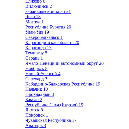
Елизово
6
Вилючинск
2
Забайкальский край
21
Чита
18
Могоча
1
Республика Бурятия
20
Улан-Удэ
19
Северобайкальск
1
Карагандинская область
20
Караганда
13
Темиртау
5
Сарань
1
Ямало-Ненецкий автономный округ
20
Ноябрьск
8
Новый Уренгой
4
Салехард
3
Кабардино-Балкарская Республика
19
Нальчик
10
Прохладный
3
Баксан
2
Республика Саха (Якутия)
19
Якутск
8
Покровск
1
Чувашская Республика
17
Алатырь
3