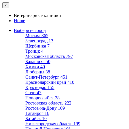
×
Ветеринарные клиники
Home
Выберите город
Москва
865
Зеленоград
13
Щербинка
7
Троицк
4
Московская область
797
Балашиха
50
Химки
40
Люберцы
38
Санкт-Петербург
451
Краснодарский край
410
Краснодар
155
Сочи
47
Новороссийск
28
Ростовская область
222
Ростов-на-Дону
109
Таганрог
16
Батайск
10
Нижегородская область
199
Нижний Новгород
101