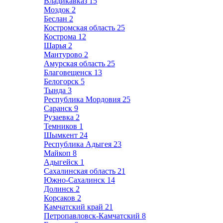
Владикавказ
15
Моздок
2
Беслан
2
Костромская область
25
Кострома
12
Шарья
2
Мантурово
2
Амурская область
25
Благовещенск
13
Белогорск
5
Тында
3
Республика Мордовия
25
Саранск
9
Рузаевка
2
Темников
1
Шымкент
24
Республика Адыгея
23
Майкоп
8
Адыгейск
1
Сахалинская область
21
Южно-Сахалинск
14
Долинск
2
Корсаков
2
Камчатский край
21
Петропавловск-Камчатский
8