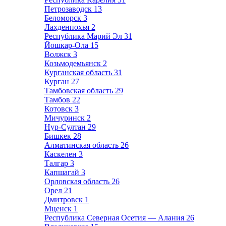
Петрозаводск
13
Беломорск
3
Лахденпохья
2
Республика Марий Эл
31
Йошкар-Ола
15
Волжск
3
Козьмодемьянск
2
Курганская область
31
Курган
27
Тамбовская область
29
Тамбов
22
Котовск
3
Мичуринск
2
Нур-Султан
29
Бишкек
28
Алматинская область
26
Каскелен
3
Талгар
3
Капшагай
3
Орловская область
26
Орел
21
Дмитровск
1
Мценск
1
Республика Северная Осетия — Алания
26