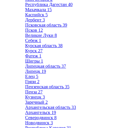
Республика Дагестан
40
Махачкала
15
Каспийск
5
Дербент
3
Псковская область
39
Псков
12
Великие Луки
8
Себеж
1
Курская область
38
Курск
27
Фатеж
1
Щигры
1
Липецкая область
37
Липецк
19
Елец
5
Грязи
2
Пензенская область
35
Пенза
27
Кузнецк
3
Заречный
2
Архангельская область
33
Архангельск
19
Северодвинск
8
Новодвинск
3
Республика Карелия
31