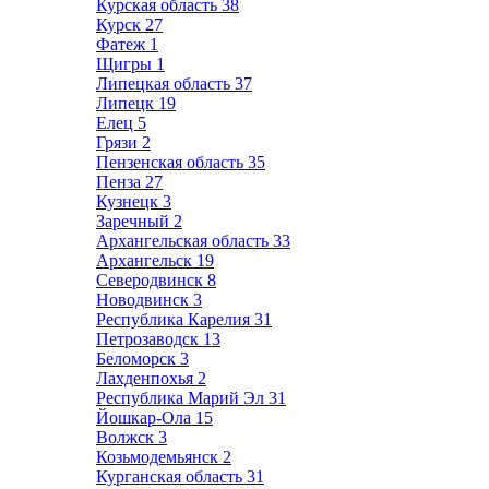
Курская область
38
Курск
27
Фатеж
1
Щигры
1
Липецкая область
37
Липецк
19
Елец
5
Грязи
2
Пензенская область
35
Пенза
27
Кузнецк
3
Заречный
2
Архангельская область
33
Архангельск
19
Северодвинск
8
Новодвинск
3
Республика Карелия
31
Петрозаводск
13
Беломорск
3
Лахденпохья
2
Республика Марий Эл
31
Йошкар-Ола
15
Волжск
3
Козьмодемьянск
2
Курганская область
31