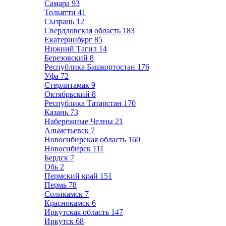
Самара
93
Тольятти
41
Сызрань
12
Свердловская область
183
Екатеринбург
85
Нижний Тагил
14
Березовский
8
Республика Башкортостан
176
Уфа
72
Стерлитамак
9
Октябрьский
8
Республика Татарстан
170
Казань
73
Набережные Челны
21
Альметьевск
7
Новосибирская область
160
Новосибирск
111
Бердск
7
Обь
2
Пермский край
151
Пермь
78
Соликамск
7
Краснокамск
6
Иркутская область
147
Иркутск
68