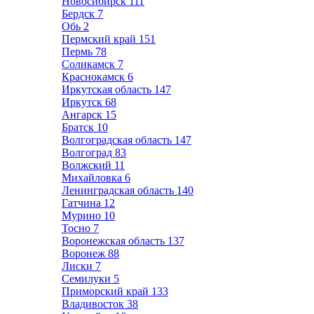
Новосибирск
111
Бердск
7
Обь
2
Пермский край
151
Пермь
78
Соликамск
7
Краснокамск
6
Иркутская область
147
Иркутск
68
Ангарск
15
Братск
10
Волгоградская область
147
Волгоград
83
Волжский
11
Михайловка
6
Ленинградская область
140
Гатчина
12
Мурино
10
Тосно
7
Воронежская область
137
Воронеж
88
Лиски
7
Семилуки
5
Приморский край
133
Владивосток
38