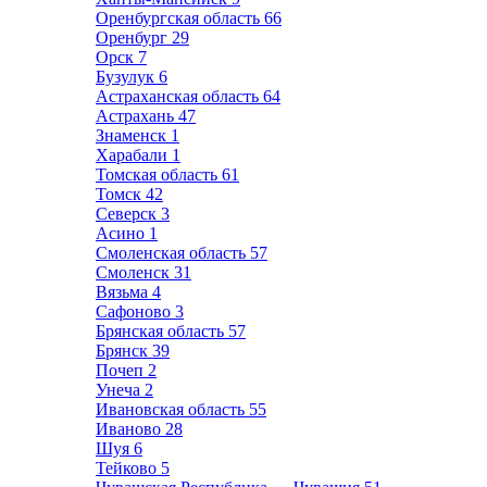
Оренбургская область
66
Оренбург
29
Орск
7
Бузулук
6
Астраханская область
64
Астрахань
47
Знаменск
1
Харабали
1
Томская область
61
Томск
42
Северск
3
Асино
1
Смоленская область
57
Смоленск
31
Вязьма
4
Сафоново
3
Брянская область
57
Брянск
39
Почеп
2
Унеча
2
Ивановская область
55
Иваново
28
Шуя
6
Тейково
5