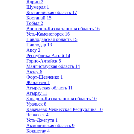
Ядрин
2
Шумерля
1
Костанайская область
17
Костанай
15
Тобыл
2
Восточно-Казахстанская область
16
Усть-Каменогорск
16
Павлодарская область
15
Павлодар
13
Аксу
2
Республика Алтай
14
Горно-Алтайск
5
Мангистауская область
14
Актау
6
Форт-Шевченко
1
Жанаозен
1
Атырауская область
11
Атырау
11
Западно-Казахстанская область
10
Уральск
8
Карачаево-Черкесская Республика
10
Черкесск
4
Усть-Джегута
1
Акмолинская область
9
Кокшетау
4