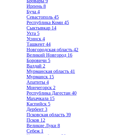
Бровары
9
Ирпень
8
Буча
4
Севастополь
45
Республика Коми
45
Сыктывкар
14
Ухта
5
Усинск
4
Ташкент
44
Новгородская область
42
Великий Новгород
16
Боровичи
5
Валдай
2
Мурманская область
41
Мурманск
15
Апатиты
4
Мончегорск
2
Республика Дагестан
40
Махачкала
15
Каспийск
5
Дербент
3
Псковская область
39
Псков
12
Великие Луки
8
Себеж
1