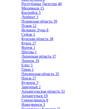
Республика Дагестан
40
Махачкала
15
Каспийск
5
Дербент
3
Псковская область
39
Псков
12
Великие Луки
8
Себеж
1
Курская область
38
Курск
27
Фатеж
1
Щигры
1
Липецкая область
37
Липецк
19
Елец
5
Грязи
2
Пензенская область
35
Пенза
27
Кузнецк
3
Заречный
2
Архангельская область
33
Архангельск
19
Северодвинск
8
Новодвинск
3
Республика Карелия
31