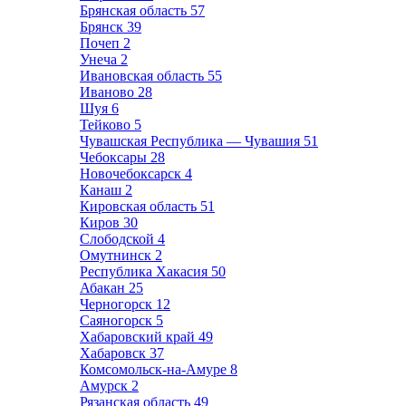
Брянская область
57
Брянск
39
Почеп
2
Унеча
2
Ивановская область
55
Иваново
28
Шуя
6
Тейково
5
Чувашская Республика — Чувашия
51
Чебоксары
28
Новочебоксарск
4
Канаш
2
Кировская область
51
Киров
30
Слободской
4
Омутнинск
2
Республика Хакасия
50
Абакан
25
Черногорск
12
Саяногорск
5
Хабаровский край
49
Хабаровск
37
Комсомольск-на-Амуре
8
Амурск
2
Рязанская область
49