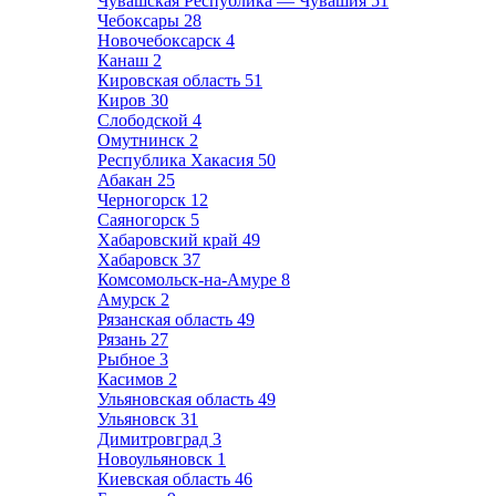
Чувашская Республика — Чувашия
51
Чебоксары
28
Новочебоксарск
4
Канаш
2
Кировская область
51
Киров
30
Слободской
4
Омутнинск
2
Республика Хакасия
50
Абакан
25
Черногорск
12
Саяногорск
5
Хабаровский край
49
Хабаровск
37
Комсомольск-на-Амуре
8
Амурск
2
Рязанская область
49
Рязань
27
Рыбное
3
Касимов
2
Ульяновская область
49
Ульяновск
31
Димитровград
3
Новоульяновск
1
Киевская область
46