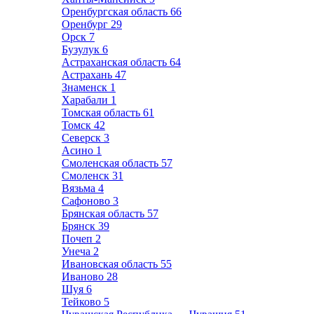
Оренбургская область
66
Оренбург
29
Орск
7
Бузулук
6
Астраханская область
64
Астрахань
47
Знаменск
1
Харабали
1
Томская область
61
Томск
42
Северск
3
Асино
1
Смоленская область
57
Смоленск
31
Вязьма
4
Сафоново
3
Брянская область
57
Брянск
39
Почеп
2
Унеча
2
Ивановская область
55
Иваново
28
Шуя
6
Тейково
5