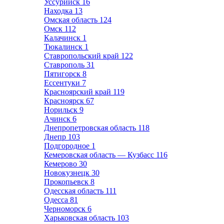
Уссурийск
16
Находка
13
Омская область
124
Омск
112
Калачинск
1
Тюкалинск
1
Ставропольский край
122
Ставрополь
31
Пятигорск
8
Ессентуки
7
Красноярский край
119
Красноярск
67
Норильск
9
Ачинск
6
Днепропетровская область
118
Днепр
103
Подгородное
1
Кемеровская область — Кузбасс
116
Кемерово
30
Новокузнецк
30
Прокопьевск
8
Одесская область
111
Одесса
81
Черноморск
6
Харьковская область
103