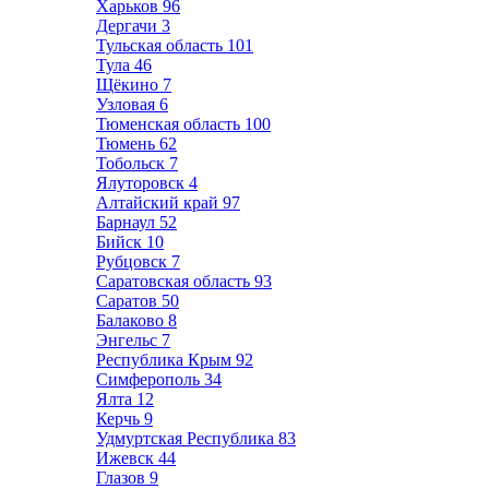
Харьков
96
Дергачи
3
Тульская область
101
Тула
46
Щёкино
7
Узловая
6
Тюменская область
100
Тюмень
62
Тобольск
7
Ялуторовск
4
Алтайский край
97
Барнаул
52
Бийск
10
Рубцовск
7
Саратовская область
93
Саратов
50
Балаково
8
Энгельс
7
Республика Крым
92
Симферополь
34
Ялта
12
Керчь
9
Удмуртская Республика
83
Ижевск
44
Глазов
9