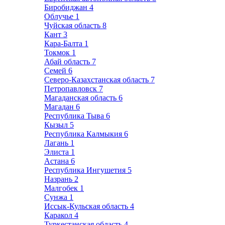
Биробиджан
4
Облучье
1
Чуйская область
8
Кант
3
Кара-Балта
1
Токмок
1
Абай область
7
Семей
6
Северо-Казахстанская область
7
Петропавловск
7
Магаданская область
6
Магадан
6
Республика Тыва
6
Кызыл
5
Республика Калмыкия
6
Лагань
1
Элиста
1
Астана
6
Республика Ингушетия
5
Назрань
2
Малгобек
1
Сунжа
1
Иссык-Кульская область
4
Каракол
4
Туркестанская область
4