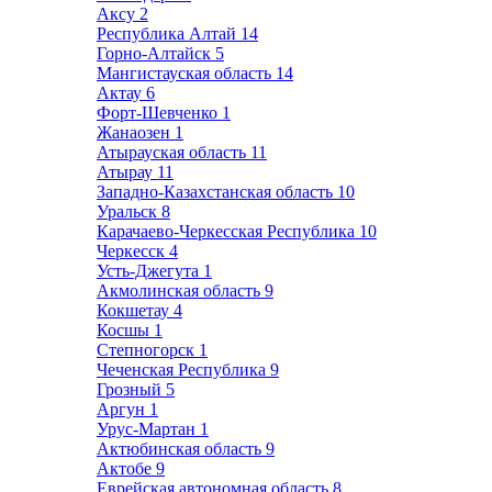
Аксу
2
Республика Алтай
14
Горно-Алтайск
5
Мангистауская область
14
Актау
6
Форт-Шевченко
1
Жанаозен
1
Атырауская область
11
Атырау
11
Западно-Казахстанская область
10
Уральск
8
Карачаево-Черкесская Республика
10
Черкесск
4
Усть-Джегута
1
Акмолинская область
9
Кокшетау
4
Косшы
1
Степногорск
1
Чеченская Республика
9
Грозный
5
Аргун
1
Урус-Мартан
1
Актюбинская область
9
Актобе
9
Еврейская автономная область
8