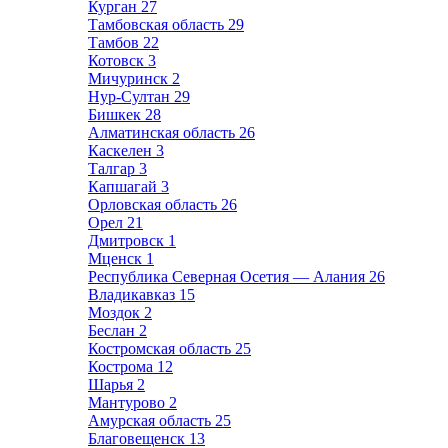
Курган
27
Тамбовская область
29
Тамбов
22
Котовск
3
Мичуринск
2
Нур-Султан
29
Бишкек
28
Алматинская область
26
Каскелен
3
Талгар
3
Капшагай
3
Орловская область
26
Орел
21
Дмитровск
1
Мценск
1
Республика Северная Осетия — Алания
26
Владикавказ
15
Моздок
2
Беслан
2
Костромская область
25
Кострома
12
Шарья
2
Мантурово
2
Амурская область
25
Благовещенск
13