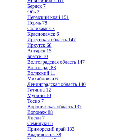
Новосибирск
111
Бердск
7
Обь
2
Пермский край
151
Пермь
78
Соликамск
7
Краснокамск
6
Иркутская область
147
Иркутск
68
Ангарск
15
Братск
10
Волгоградская область
147
Волгоград
83
Волжский
11
Михайловка
6
Ленинградская область
140
Гатчина
12
Мурино
10
Тосно
7
Воронежская область
137
Воронеж
88
Лиски
7
Семилуки
5
Приморский край
133
Владивосток
38