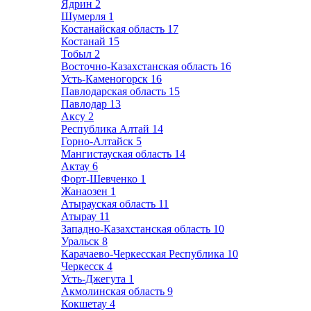
Ядрин
2
Шумерля
1
Костанайская область
17
Костанай
15
Тобыл
2
Восточно-Казахстанская область
16
Усть-Каменогорск
16
Павлодарская область
15
Павлодар
13
Аксу
2
Республика Алтай
14
Горно-Алтайск
5
Мангистауская область
14
Актау
6
Форт-Шевченко
1
Жанаозен
1
Атырауская область
11
Атырау
11
Западно-Казахстанская область
10
Уральск
8
Карачаево-Черкесская Республика
10
Черкесск
4
Усть-Джегута
1
Акмолинская область
9
Кокшетау
4