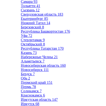
Самара
93
Тольятти
41
Сызрань
12
Свердловская область
183
Екатеринбург
85
Нижний Тагил
14
Березовский
8
Республика Башкортостан
176
Уфа
72
Стерлитамак
9
Октябрьский
8
Республика Татарстан
170
Казань
73
Набережные Челны
21
Альметьевск
7
Новосибирская область
160
Новосибирск
111
Бердск
7
Обь
2
Пермский край
151
Пермь
78
Соликамск
7
Краснокамск
6
Иркутская область
147
Иркутск
68