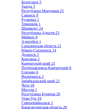
Белогорск
5
Тында
3
Республика Мордовия
25
Саранск
9
Рузаевка
2
Темников
1
Шымкент
24
Республика Адыгея
23
Майкоп
8
Адыгейск
1
Сахалинская область
21
Южно-Сахалинск
14
Долинск
2
Корсаков
2
Камчатский край
21
Петропавловск-Камчатский
8
Елизово
6
Вилючинск
2
Забайкальский край
21
Чита
18
Могоча
1
Республика Бурятия
20
Улан-Удэ
19
Северобайкальск
1
Карагандинская область
20