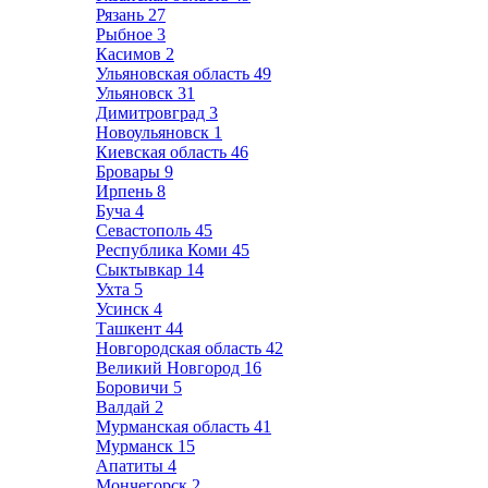
Рязань
27
Рыбное
3
Касимов
2
Ульяновская область
49
Ульяновск
31
Димитровград
3
Новоульяновск
1
Киевская область
46
Бровары
9
Ирпень
8
Буча
4
Севастополь
45
Республика Коми
45
Сыктывкар
14
Ухта
5
Усинск
4
Ташкент
44
Новгородская область
42
Великий Новгород
16
Боровичи
5
Валдай
2
Мурманская область
41
Мурманск
15
Апатиты
4
Мончегорск
2