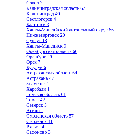
Сокол
3
Калининградская область
67
Калининград
46
Светлогорск
4
Балтийск
3
Ханты-Мансийский автономный округ
66
Нижневартовск
20
Сургут
18
Ханты-Мансийск
9
Оренбургская область
66
Оренбург
29
Орск
7
Бузулук
6
Астраханская область
64
Астрахань
47
Знаменск
1
Харабали
1
Томская область
61
Томск
42
Северск
3
Асино
1
Смоленская область
57
Смоленск
31
Вязьма
4
Сафоново
3