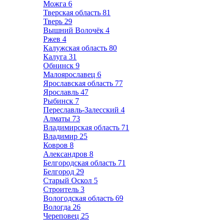
Можга
6
Тверская область
81
Тверь
29
Вышний Волочёк
4
Ржев
4
Калужская область
80
Калуга
31
Обнинск
9
Малоярославец
6
Ярославская область
77
Ярославль
47
Рыбинск
7
Переславль-Залесский
4
Алматы
73
Владимирская область
71
Владимир
25
Ковров
8
Александров
8
Белгородская область
71
Белгород
29
Старый Оскол
5
Строитель
3
Вологодская область
69
Вологда
26
Череповец
25