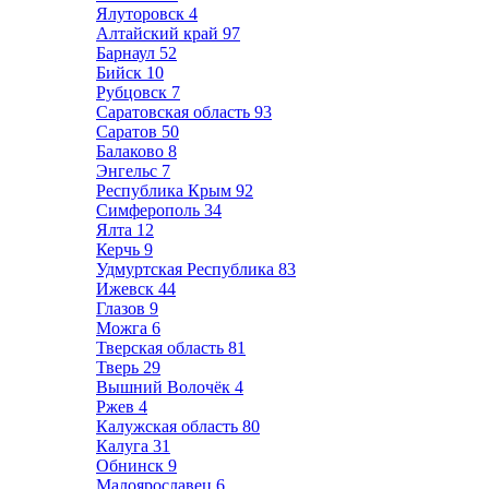
Ялуторовск
4
Алтайский край
97
Барнаул
52
Бийск
10
Рубцовск
7
Саратовская область
93
Саратов
50
Балаково
8
Энгельс
7
Республика Крым
92
Симферополь
34
Ялта
12
Керчь
9
Удмуртская Республика
83
Ижевск
44
Глазов
9
Можга
6
Тверская область
81
Тверь
29
Вышний Волочёк
4
Ржев
4
Калужская область
80
Калуга
31
Обнинск
9
Малоярославец
6