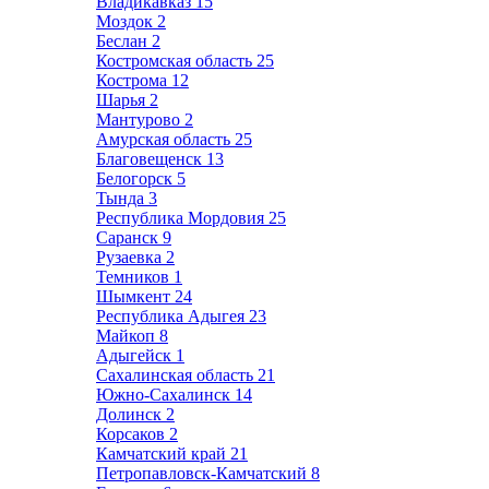
Владикавказ
15
Моздок
2
Беслан
2
Костромская область
25
Кострома
12
Шарья
2
Мантурово
2
Амурская область
25
Благовещенск
13
Белогорск
5
Тында
3
Республика Мордовия
25
Саранск
9
Рузаевка
2
Темников
1
Шымкент
24
Республика Адыгея
23
Майкоп
8
Адыгейск
1
Сахалинская область
21
Южно-Сахалинск
14
Долинск
2
Корсаков
2
Камчатский край
21
Петропавловск-Камчатский
8