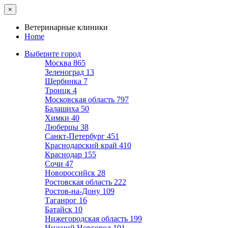
×
Ветеринарные клиники
Home
Выберите город
Москва
865
Зеленоград
13
Щербинка
7
Троицк
4
Московская область
797
Балашиха
50
Химки
40
Люберцы
38
Санкт-Петербург
451
Краснодарский край
410
Краснодар
155
Сочи
47
Новороссийск
28
Ростовская область
222
Ростов-на-Дону
109
Таганрог
16
Батайск
10
Нижегородская область
199
Нижний Новгород
101