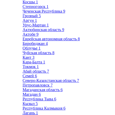
Косшы
1
Степногорск
1
Чеченская Республика
9
Грозный
5
Аргун
1
Урус-Мартан
1
Актюбинская область
9
Актобе
9
Еврейская автономная область
8
Биробиджан
4
Облучье
1
Чуйская область
8
Кант
3
Кара-Балта
1
Токмок
1
Абай область
7
Семей
6
Северо-Казахстанская область
7
Петропавловск
7
Магаданская область
6
Магадан
6
Республика Тыва
6
Кызыл
5
Республика Калмыкия
6
Лагань
1