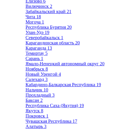
Елизово
6
Вилючинск
2
Забайкальский край
21
Чита
18
Могоча
1
Республика Бурятия
20
Улан-Удэ
19
Северобайкальск
1
Карагандинская область
20
Караганда
13
Темиртау
5
Сарань
1
Ямало-Ненецкий автономный округ
20
Ноябрьск
8
Новый Уренгой
4
Салехард
3
Кабардино-Балкарская Республика
19
Нальчик
10
Прохладный
3
Баксан
2
Республика Саха (Якутия)
19
Якутск
8
Покровск
1
Чувашская Республика
17
Алатырь
3