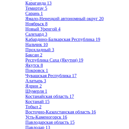
Караганда
13
Темиртау
5
Сарань
1
Ямало-Ненецкий автономный округ
20
Ноябрьск
8
Новый Уренгой
4
Салехард
3
Кабардино-Балкарская Республика
19
Нальчик
10
Прохладный
3
Баксан
2
Республика Саха (Якутия)
19
Якутск
8
Покровск
1
Чувашская Республика
17
Алатырь
3
Ядрин
2
Шумерля
1
Костанайская область
17
Костанай
15
Тобыл
2
Восточно-Казахстанская область
16
Усть-Каменогорск
16
Павлодарская область
15
Павлодар
13