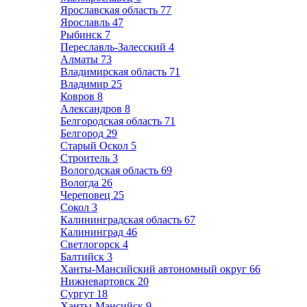
Ярославская область
77
Ярославль
47
Рыбинск
7
Переславль-Залесский
4
Алматы
73
Владимирская область
71
Владимир
25
Ковров
8
Александров
8
Белгородская область
71
Белгород
29
Старый Оскол
5
Строитель
3
Вологодская область
69
Вологда
26
Череповец
25
Сокол
3
Калининградская область
67
Калининград
46
Светлогорск
4
Балтийск
3
Ханты-Мансийский автономный округ
66
Нижневартовск
20
Сургут
18
Ханты-Мансийск
9