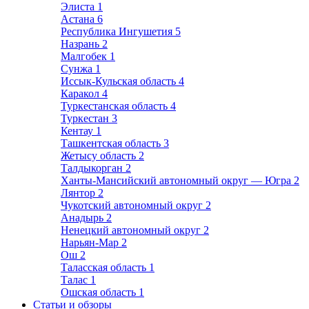
Элиста
1
Астана
6
Республика Ингушетия
5
Назрань
2
Малгобек
1
Сунжа
1
Иссык-Кульская область
4
Каракол
4
Туркестанская область
4
Туркестан
3
Кентау
1
Ташкентская область
3
Жетысу область
2
Талдыкорган
2
Ханты-Мансийский автономный округ — Югра
2
Лянтор
2
Чукотский автономный округ
2
Анадырь
2
Ненецкий автономный округ
2
Нарьян-Мар
2
Ош
2
Таласская область
1
Талас
1
Ошская область
1
Статьи и обзоры