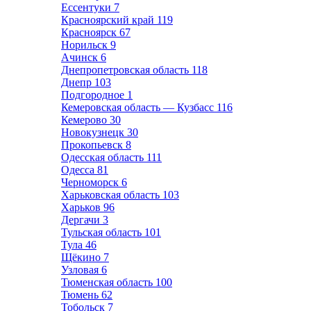
Ессентуки
7
Красноярский край
119
Красноярск
67
Норильск
9
Ачинск
6
Днепропетровская область
118
Днепр
103
Подгородное
1
Кемеровская область — Кузбасс
116
Кемерово
30
Новокузнецк
30
Прокопьевск
8
Одесская область
111
Одесса
81
Черноморск
6
Харьковская область
103
Харьков
96
Дергачи
3
Тульская область
101
Тула
46
Щёкино
7
Узловая
6
Тюменская область
100
Тюмень
62
Тобольск
7