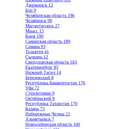
Дзержинск
12
Бор
9
Челябинская область
196
Челябинск
90
Магнитогорск
27
Миасс
15
Киев
190
Самарская область
189
Самара
93
Тольятти
41
Сызрань
12
Свердловская область
183
Екатеринбург
85
Нижний Тагил
14
Березовский
8
Республика Башкортостан
176
Уфа
72
Стерлитамак
9
Октябрьский
8
Республика Татарстан
170
Казань
73
Набережные Челны
21
Альметьевск
7
Новосибирская область
160