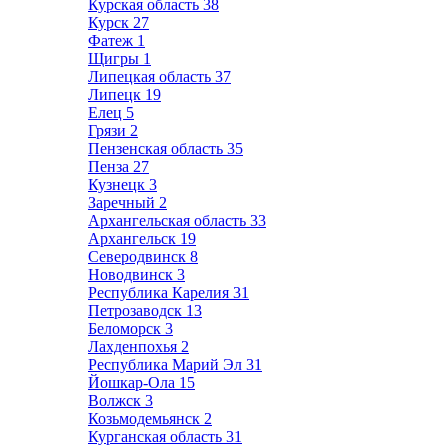
Курская область
38
Курск
27
Фатеж
1
Щигры
1
Липецкая область
37
Липецк
19
Елец
5
Грязи
2
Пензенская область
35
Пенза
27
Кузнецк
3
Заречный
2
Архангельская область
33
Архангельск
19
Северодвинск
8
Новодвинск
3
Республика Карелия
31
Петрозаводск
13
Беломорск
3
Лахденпохья
2
Республика Марий Эл
31
Йошкар-Ола
15
Волжск
3
Козьмодемьянск
2
Курганская область
31