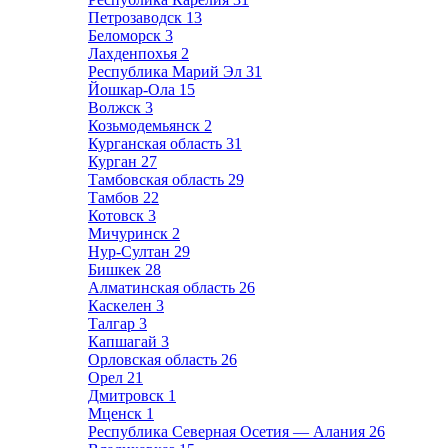
Петрозаводск
13
Беломорск
3
Лахденпохья
2
Республика Марий Эл
31
Йошкар-Ола
15
Волжск
3
Козьмодемьянск
2
Курганская область
31
Курган
27
Тамбовская область
29
Тамбов
22
Котовск
3
Мичуринск
2
Нур-Султан
29
Бишкек
28
Алматинская область
26
Каскелен
3
Талгар
3
Капшагай
3
Орловская область
26
Орел
21
Дмитровск
1
Мценск
1
Республика Северная Осетия — Алания
26