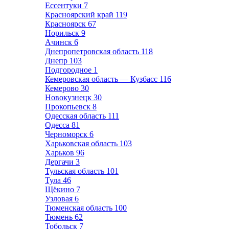
Ессентуки
7
Красноярский край
119
Красноярск
67
Норильск
9
Ачинск
6
Днепропетровская область
118
Днепр
103
Подгородное
1
Кемеровская область — Кузбасс
116
Кемерово
30
Новокузнецк
30
Прокопьевск
8
Одесская область
111
Одесса
81
Черноморск
6
Харьковская область
103
Харьков
96
Дергачи
3
Тульская область
101
Тула
46
Щёкино
7
Узловая
6
Тюменская область
100
Тюмень
62
Тобольск
7