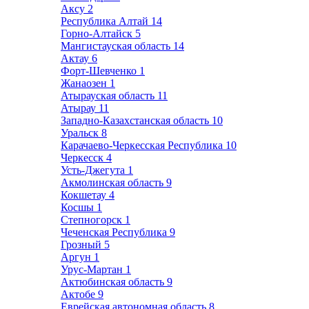
Аксу
2
Республика Алтай
14
Горно-Алтайск
5
Мангистауская область
14
Актау
6
Форт-Шевченко
1
Жанаозен
1
Атырауская область
11
Атырау
11
Западно-Казахстанская область
10
Уральск
8
Карачаево-Черкесская Республика
10
Черкесск
4
Усть-Джегута
1
Акмолинская область
9
Кокшетау
4
Косшы
1
Степногорск
1
Чеченская Республика
9
Грозный
5
Аргун
1
Урус-Мартан
1
Актюбинская область
9
Актобе
9
Еврейская автономная область
8