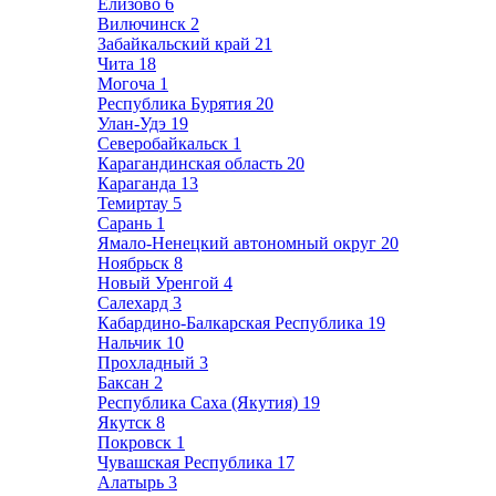
Елизово
6
Вилючинск
2
Забайкальский край
21
Чита
18
Могоча
1
Республика Бурятия
20
Улан-Удэ
19
Северобайкальск
1
Карагандинская область
20
Караганда
13
Темиртау
5
Сарань
1
Ямало-Ненецкий автономный округ
20
Ноябрьск
8
Новый Уренгой
4
Салехард
3
Кабардино-Балкарская Республика
19
Нальчик
10
Прохладный
3
Баксан
2
Республика Саха (Якутия)
19
Якутск
8
Покровск
1
Чувашская Республика
17
Алатырь
3