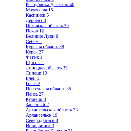
Республика Дагестан
40
Махачкала
15
Каспийск
5
Дербент
3
Псковская область
39
Псков
12
Великие Луки
8
Себеж
1
Курская область
38
Курск
27
Фатеж
1
Щигры
1
Липецкая область
37
Липецк
19
Елец
5
Грязи
2
Пензенская область
35
Пенза
27
Кузнецк
3
Заречный
2
Архангельская область
33
Архангельск
19
Северодвинск
8
Новодвинск
3
Республика Карелия
31