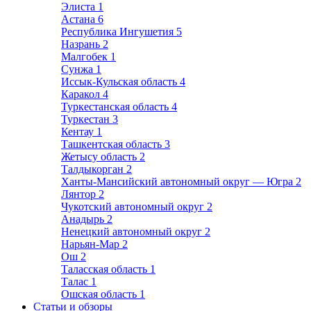
Элиста
1
Астана
6
Республика Ингушетия
5
Назрань
2
Малгобек
1
Сунжа
1
Иссык-Кульская область
4
Каракол
4
Туркестанская область
4
Туркестан
3
Кентау
1
Ташкентская область
3
Жетысу область
2
Талдыкорган
2
Ханты-Мансийский автономный округ — Югра
2
Лянтор
2
Чукотский автономный округ
2
Анадырь
2
Ненецкий автономный округ
2
Нарьян-Мар
2
Ош
2
Таласская область
1
Талас
1
Ошская область
1
Статьи и обзоры