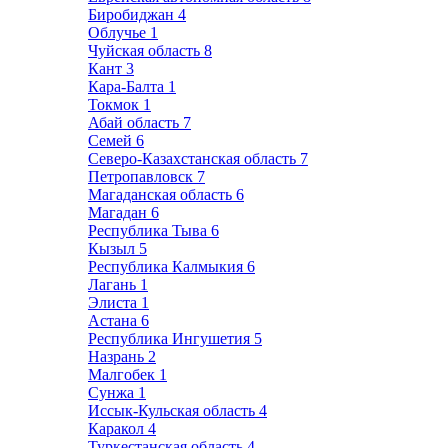
Биробиджан
4
Облучье
1
Чуйская область
8
Кант
3
Кара-Балта
1
Токмок
1
Абай область
7
Семей
6
Северо-Казахстанская область
7
Петропавловск
7
Магаданская область
6
Магадан
6
Республика Тыва
6
Кызыл
5
Республика Калмыкия
6
Лагань
1
Элиста
1
Астана
6
Республика Ингушетия
5
Назрань
2
Малгобек
1
Сунжа
1
Иссык-Кульская область
4
Каракол
4
Туркестанская область
4