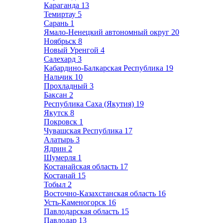
Караганда
13
Темиртау
5
Сарань
1
Ямало-Ненецкий автономный округ
20
Ноябрьск
8
Новый Уренгой
4
Салехард
3
Кабардино-Балкарская Республика
19
Нальчик
10
Прохладный
3
Баксан
2
Республика Саха (Якутия)
19
Якутск
8
Покровск
1
Чувашская Республика
17
Алатырь
3
Ядрин
2
Шумерля
1
Костанайская область
17
Костанай
15
Тобыл
2
Восточно-Казахстанская область
16
Усть-Каменогорск
16
Павлодарская область
15
Павлодар
13