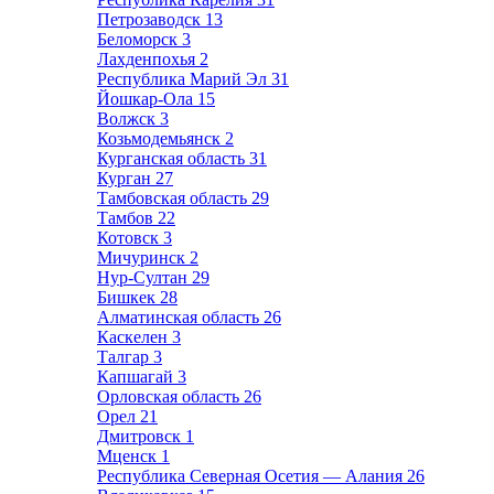
Петрозаводск
13
Беломорск
3
Лахденпохья
2
Республика Марий Эл
31
Йошкар-Ола
15
Волжск
3
Козьмодемьянск
2
Курганская область
31
Курган
27
Тамбовская область
29
Тамбов
22
Котовск
3
Мичуринск
2
Нур-Султан
29
Бишкек
28
Алматинская область
26
Каскелен
3
Талгар
3
Капшагай
3
Орловская область
26
Орел
21
Дмитровск
1
Мценск
1
Республика Северная Осетия — Алания
26