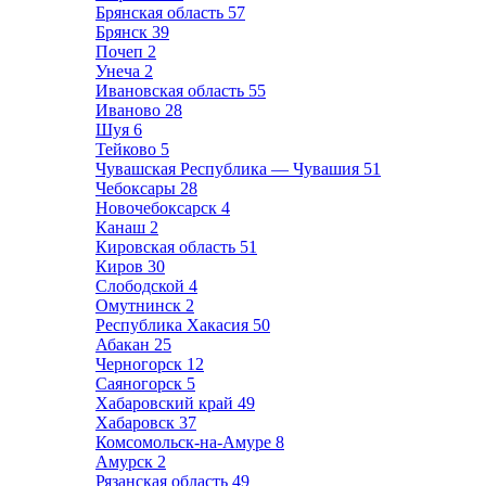
Брянская область
57
Брянск
39
Почеп
2
Унеча
2
Ивановская область
55
Иваново
28
Шуя
6
Тейково
5
Чувашская Республика — Чувашия
51
Чебоксары
28
Новочебоксарск
4
Канаш
2
Кировская область
51
Киров
30
Слободской
4
Омутнинск
2
Республика Хакасия
50
Абакан
25
Черногорск
12
Саяногорск
5
Хабаровский край
49
Хабаровск
37
Комсомольск-на-Амуре
8
Амурск
2
Рязанская область
49