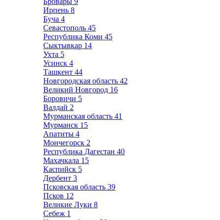
Бровары
9
Ирпень
8
Буча
4
Севастополь
45
Республика Коми
45
Сыктывкар
14
Ухта
5
Усинск
4
Ташкент
44
Новгородская область
42
Великий Новгород
16
Боровичи
5
Валдай
2
Мурманская область
41
Мурманск
15
Апатиты
4
Мончегорск
2
Республика Дагестан
40
Махачкала
15
Каспийск
5
Дербент
3
Псковская область
39
Псков
12
Великие Луки
8
Себеж
1