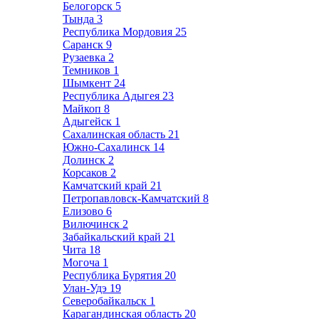
Белогорск
5
Тында
3
Республика Мордовия
25
Саранск
9
Рузаевка
2
Темников
1
Шымкент
24
Республика Адыгея
23
Майкоп
8
Адыгейск
1
Сахалинская область
21
Южно-Сахалинск
14
Долинск
2
Корсаков
2
Камчатский край
21
Петропавловск-Камчатский
8
Елизово
6
Вилючинск
2
Забайкальский край
21
Чита
18
Могоча
1
Республика Бурятия
20
Улан-Удэ
19
Северобайкальск
1
Карагандинская область
20