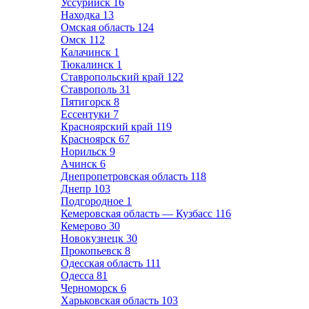
Уссурийск
16
Находка
13
Омская область
124
Омск
112
Калачинск
1
Тюкалинск
1
Ставропольский край
122
Ставрополь
31
Пятигорск
8
Ессентуки
7
Красноярский край
119
Красноярск
67
Норильск
9
Ачинск
6
Днепропетровская область
118
Днепр
103
Подгородное
1
Кемеровская область — Кузбасс
116
Кемерово
30
Новокузнецк
30
Прокопьевск
8
Одесская область
111
Одесса
81
Черноморск
6
Харьковская область
103