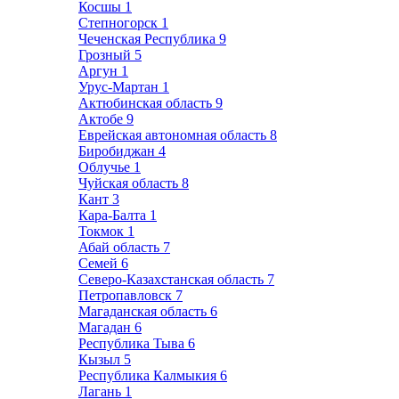
Косшы
1
Степногорск
1
Чеченская Республика
9
Грозный
5
Аргун
1
Урус-Мартан
1
Актюбинская область
9
Актобе
9
Еврейская автономная область
8
Биробиджан
4
Облучье
1
Чуйская область
8
Кант
3
Кара-Балта
1
Токмок
1
Абай область
7
Семей
6
Северо-Казахстанская область
7
Петропавловск
7
Магаданская область
6
Магадан
6
Республика Тыва
6
Кызыл
5
Республика Калмыкия
6
Лагань
1