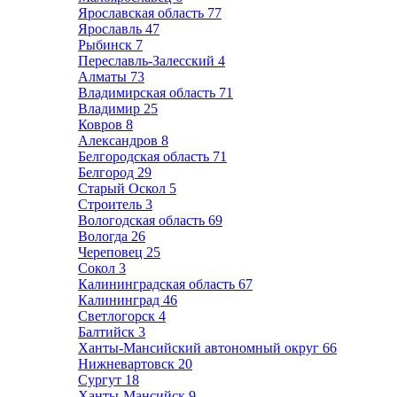
Ярославская область
77
Ярославль
47
Рыбинск
7
Переславль-Залесский
4
Алматы
73
Владимирская область
71
Владимир
25
Ковров
8
Александров
8
Белгородская область
71
Белгород
29
Старый Оскол
5
Строитель
3
Вологодская область
69
Вологда
26
Череповец
25
Сокол
3
Калининградская область
67
Калининград
46
Светлогорск
4
Балтийск
3
Ханты-Мансийский автономный округ
66
Нижневартовск
20
Сургут
18
Ханты-Мансийск
9