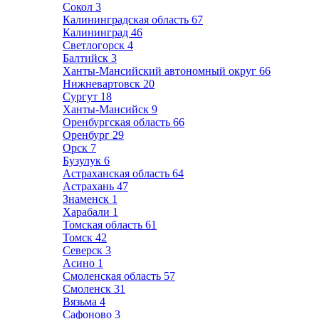
Сокол
3
Калининградская область
67
Калининград
46
Светлогорск
4
Балтийск
3
Ханты-Мансийский автономный округ
66
Нижневартовск
20
Сургут
18
Ханты-Мансийск
9
Оренбургская область
66
Оренбург
29
Орск
7
Бузулук
6
Астраханская область
64
Астрахань
47
Знаменск
1
Харабали
1
Томская область
61
Томск
42
Северск
3
Асино
1
Смоленская область
57
Смоленск
31
Вязьма
4
Сафоново
3