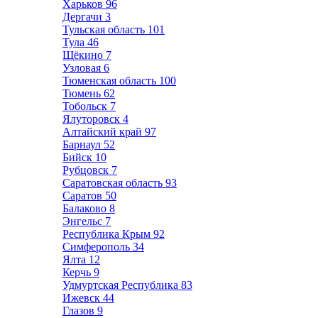
Харьков
96
Дергачи
3
Тульская область
101
Тула
46
Щёкино
7
Узловая
6
Тюменская область
100
Тюмень
62
Тобольск
7
Ялуторовск
4
Алтайский край
97
Барнаул
52
Бийск
10
Рубцовск
7
Саратовская область
93
Саратов
50
Балаково
8
Энгельс
7
Республика Крым
92
Симферополь
34
Ялта
12
Керчь
9
Удмуртская Республика
83
Ижевск
44
Глазов
9