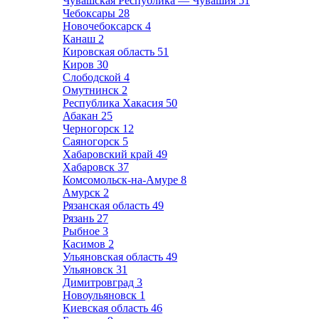
Чувашская Республика — Чувашия
51
Чебоксары
28
Новочебоксарск
4
Канаш
2
Кировская область
51
Киров
30
Слободской
4
Омутнинск
2
Республика Хакасия
50
Абакан
25
Черногорск
12
Саяногорск
5
Хабаровский край
49
Хабаровск
37
Комсомольск-на-Амуре
8
Амурск
2
Рязанская область
49
Рязань
27
Рыбное
3
Касимов
2
Ульяновская область
49
Ульяновск
31
Димитровград
3
Новоульяновск
1
Киевская область
46