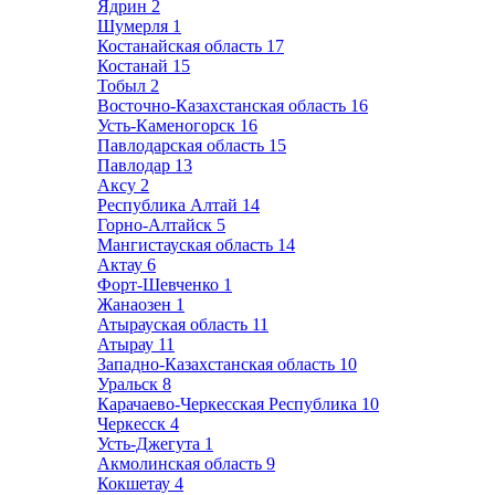
Ядрин
2
Шумерля
1
Костанайская область
17
Костанай
15
Тобыл
2
Восточно-Казахстанская область
16
Усть-Каменогорск
16
Павлодарская область
15
Павлодар
13
Аксу
2
Республика Алтай
14
Горно-Алтайск
5
Мангистауская область
14
Актау
6
Форт-Шевченко
1
Жанаозен
1
Атырауская область
11
Атырау
11
Западно-Казахстанская область
10
Уральск
8
Карачаево-Черкесская Республика
10
Черкесск
4
Усть-Джегута
1
Акмолинская область
9
Кокшетау
4