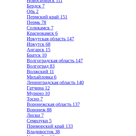
Новосибирск
111
Бердск
7
Обь
2
Пермский край
151
Пермь
78
Соликамск
7
Краснокамск
6
Иркутская область
147
Иркутск
68
Ангарск
15
Братск
10
Волгоградская область
147
Волгоград
83
Волжский
11
Михайловка
6
Ленинградская область
140
Гатчина
12
Мурино
10
Тосно
7
Воронежская область
137
Воронеж
88
Лиски
7
Семилуки
5
Приморский край
133
Владивосток
38