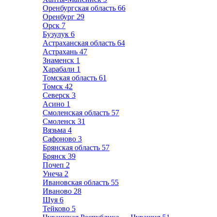
Оренбургская область
66
Оренбург
29
Орск
7
Бузулук
6
Астраханская область
64
Астрахань
47
Знаменск
1
Харабали
1
Томская область
61
Томск
42
Северск
3
Асино
1
Смоленская область
57
Смоленск
31
Вязьма
4
Сафоново
3
Брянская область
57
Брянск
39
Почеп
2
Унеча
2
Ивановская область
55
Иваново
28
Шуя
6
Тейково
5