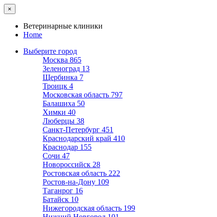
×
Ветеринарные клиники
Home
Выберите город
Москва
865
Зеленоград
13
Щербинка
7
Троицк
4
Московская область
797
Балашиха
50
Химки
40
Люберцы
38
Санкт-Петербург
451
Краснодарский край
410
Краснодар
155
Сочи
47
Новороссийск
28
Ростовская область
222
Ростов-на-Дону
109
Таганрог
16
Батайск
10
Нижегородская область
199
Нижний Новгород
101