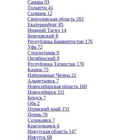
Самара
93
Тольятти
41
Сызрань
12
Свердловская область
183
Екатеринбург
85
Нижний Тагил
14
Березовский
8
Республика Башкортостан
176
Уфа
72
Стерлитамак
9
Октябрьский
8
Республика Татарстан
170
Казань
73
Набережные Челны
21
Альметьевск
7
Новосибирская область
160
Новосибирск
111
Бердск
7
Обь
2
Пермский край
151
Пермь
78
Соликамск
7
Краснокамск
6
Иркутская область
147
Иркутск
68