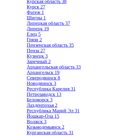
Курская область
38
Курск
27
Фатеж
1
Щигры
1
Липецкая область
37
Липецк
19
Елец
5
Грязи
2
Пензенская область
35
Пенза
27
Кузнецк
3
Заречный
2
Архангельская область
33
Архангельск
19
Северодвинск
8
Новодвинск
3
Республика Карелия
31
Петрозаводск
13
Беломорск
3
Лахденпохья
2
Республика Марий Эл
31
Йошкар-Ола
15
Волжск
3
Козьмодемьянск
2
Курганская область
31