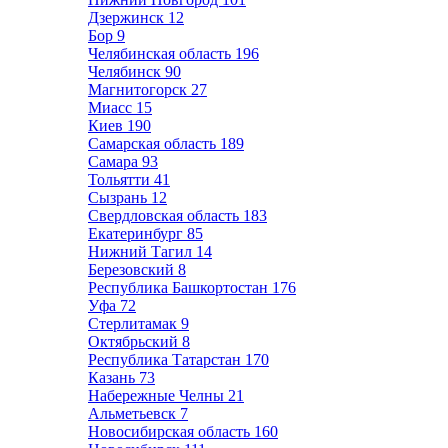
Дзержинск
12
Бор
9
Челябинская область
196
Челябинск
90
Магнитогорск
27
Миасс
15
Киев
190
Самарская область
189
Самара
93
Тольятти
41
Сызрань
12
Свердловская область
183
Екатеринбург
85
Нижний Тагил
14
Березовский
8
Республика Башкортостан
176
Уфа
72
Стерлитамак
9
Октябрьский
8
Республика Татарстан
170
Казань
73
Набережные Челны
21
Альметьевск
7
Новосибирская область
160