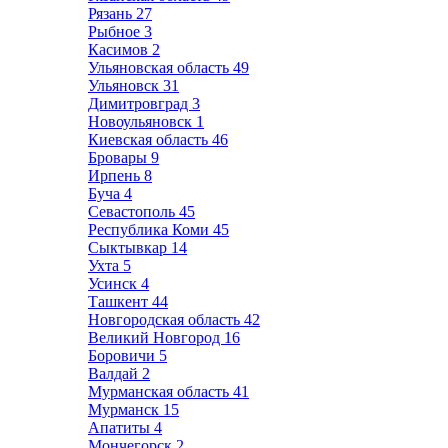
Рязань
27
Рыбное
3
Касимов
2
Ульяновская область
49
Ульяновск
31
Димитровград
3
Новоульяновск
1
Киевская область
46
Бровары
9
Ирпень
8
Буча
4
Севастополь
45
Республика Коми
45
Сыктывкар
14
Ухта
5
Усинск
4
Ташкент
44
Новгородская область
42
Великий Новгород
16
Боровичи
5
Валдай
2
Мурманская область
41
Мурманск
15
Апатиты
4
Мончегорск
2