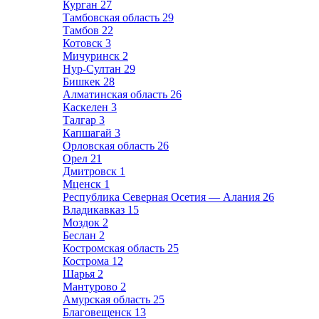
Курган
27
Тамбовская область
29
Тамбов
22
Котовск
3
Мичуринск
2
Нур-Султан
29
Бишкек
28
Алматинская область
26
Каскелен
3
Талгар
3
Капшагай
3
Орловская область
26
Орел
21
Дмитровск
1
Мценск
1
Республика Северная Осетия — Алания
26
Владикавказ
15
Моздок
2
Беслан
2
Костромская область
25
Кострома
12
Шарья
2
Мантурово
2
Амурская область
25
Благовещенск
13