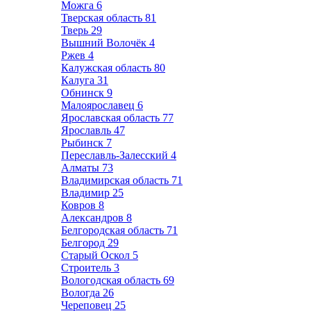
Можга
6
Тверская область
81
Тверь
29
Вышний Волочёк
4
Ржев
4
Калужская область
80
Калуга
31
Обнинск
9
Малоярославец
6
Ярославская область
77
Ярославль
47
Рыбинск
7
Переславль-Залесский
4
Алматы
73
Владимирская область
71
Владимир
25
Ковров
8
Александров
8
Белгородская область
71
Белгород
29
Старый Оскол
5
Строитель
3
Вологодская область
69
Вологда
26
Череповец
25