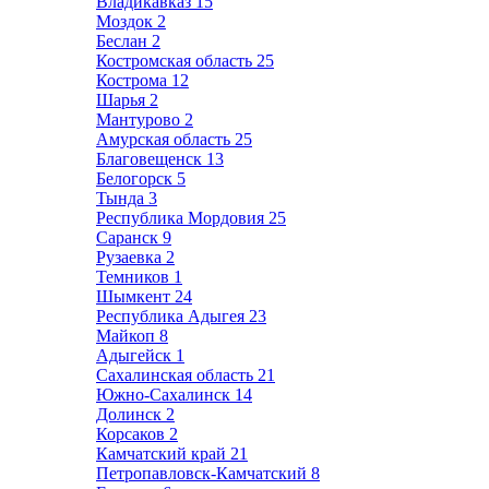
Владикавказ
15
Моздок
2
Беслан
2
Костромская область
25
Кострома
12
Шарья
2
Мантурово
2
Амурская область
25
Благовещенск
13
Белогорск
5
Тында
3
Республика Мордовия
25
Саранск
9
Рузаевка
2
Темников
1
Шымкент
24
Республика Адыгея
23
Майкоп
8
Адыгейск
1
Сахалинская область
21
Южно-Сахалинск
14
Долинск
2
Корсаков
2
Камчатский край
21
Петропавловск-Камчатский
8