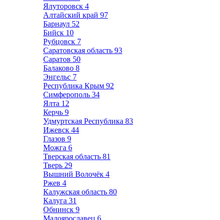
Ялуторовск
4
Алтайский край
97
Барнаул
52
Бийск
10
Рубцовск
7
Саратовская область
93
Саратов
50
Балаково
8
Энгельс
7
Республика Крым
92
Симферополь
34
Ялта
12
Керчь
9
Удмуртская Республика
83
Ижевск
44
Глазов
9
Можга
6
Тверская область
81
Тверь
29
Вышний Волочёк
4
Ржев
4
Калужская область
80
Калуга
31
Обнинск
9
Малоярославец
6