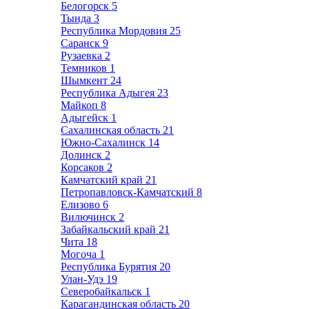
Белогорск
5
Тында
3
Республика Мордовия
25
Саранск
9
Рузаевка
2
Темников
1
Шымкент
24
Республика Адыгея
23
Майкоп
8
Адыгейск
1
Сахалинская область
21
Южно-Сахалинск
14
Долинск
2
Корсаков
2
Камчатский край
21
Петропавловск-Камчатский
8
Елизово
6
Вилючинск
2
Забайкальский край
21
Чита
18
Могоча
1
Республика Бурятия
20
Улан-Удэ
19
Северобайкальск
1
Карагандинская область
20