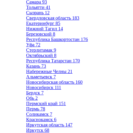
Самара
93
Тольятти
41
Сызрань
12
Свердловская область
183
Екатеринбург
85
Нижний Тагил
14
Березовский
8
Республика Башкортостан
176
Уфа
72
Стерлитамак
9
Октябрьский
8
Республика Татарстан
170
Казань
73
Набережные Челны
21
Альметьевск
7
Новосибирская область
160
Новосибирск
111
Бердск
7
Обь
2
Пермский край
151
Пермь
78
Соликамск
7
Краснокамск
6
Иркутская область
147
Иркутск
68