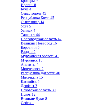
Бровары
9
Ирпень
8
Буча
4
Севастополь
45
Республика Коми
45
Сыктывкар
14
Ухта
5
Усинск
4
Ташкент
44
Новгородская область
42
Великий Новгород
16
Боровичи
5
Валдай
2
Мурманская область
41
Мурманск
15
Апатиты
4
Мончегорск
2
Республика Дагестан
40
Махачкала
15
Каспийск
5
Дербент
3
Псковская область
39
Псков
12
Великие Луки
8
Себеж
1