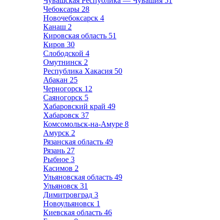
Чувашская Республика — Чувашия
51
Чебоксары
28
Новочебоксарск
4
Канаш
2
Кировская область
51
Киров
30
Слободской
4
Омутнинск
2
Республика Хакасия
50
Абакан
25
Черногорск
12
Саяногорск
5
Хабаровский край
49
Хабаровск
37
Комсомольск-на-Амуре
8
Амурск
2
Рязанская область
49
Рязань
27
Рыбное
3
Касимов
2
Ульяновская область
49
Ульяновск
31
Димитровград
3
Новоульяновск
1
Киевская область
46