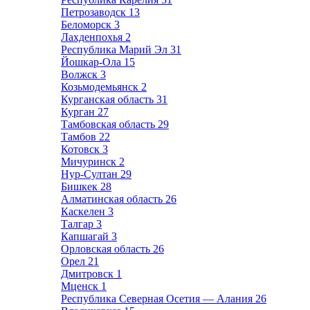
Петрозаводск
13
Беломорск
3
Лахденпохья
2
Республика Марий Эл
31
Йошкар-Ола
15
Волжск
3
Козьмодемьянск
2
Курганская область
31
Курган
27
Тамбовская область
29
Тамбов
22
Котовск
3
Мичуринск
2
Нур-Султан
29
Бишкек
28
Алматинская область
26
Каскелен
3
Талгар
3
Капшагай
3
Орловская область
26
Орел
21
Дмитровск
1
Мценск
1
Республика Северная Осетия — Алания
26