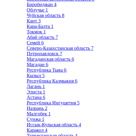
Биробиджан
4
Облучье
1
Чуйская область
8
Кант
3
Кара-Балта
1
Токмок
1
Абай область
7
Семей
6
Северо-Казахстанская область
7
Петропавловск
7
Магаданская область
6
Магадан
6
Республика Тыва
6
Кызыл
5
Республика Калмыкия
6
Лагань
1
Элиста
1
Астана
6
Республика Ингушетия
5
Назрань
2
Малгобек
1
Сунжа
1
Иссык-Кульская область
4
Каракол
4
Туркестанская область
4