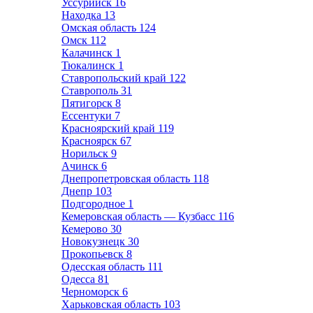
Уссурийск
16
Находка
13
Омская область
124
Омск
112
Калачинск
1
Тюкалинск
1
Ставропольский край
122
Ставрополь
31
Пятигорск
8
Ессентуки
7
Красноярский край
119
Красноярск
67
Норильск
9
Ачинск
6
Днепропетровская область
118
Днепр
103
Подгородное
1
Кемеровская область — Кузбасс
116
Кемерово
30
Новокузнецк
30
Прокопьевск
8
Одесская область
111
Одесса
81
Черноморск
6
Харьковская область
103