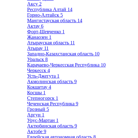
Аксу
2
Республика Алтай
14
Горно-Алтайск
5
Мангистауская область
14
Актау
6
Форт-Шевченко
1
Жанаозен
1
Атырауская область
11
Атырау
11
Западно-Казахстанская область
10
Уральск
8
Карачаево-Черкесская Республика
10
Черкесск
4
Усть-Джегута
1
Акмолинская область
9
Кокшетау
4
Косшы
1
Степногорск
1
Чеченская Республика
9
Грозный
5
Аргун
1
Урус-Мартан
1
Актюбинская область
9
Актобе
9
Еврейская автономная область
8