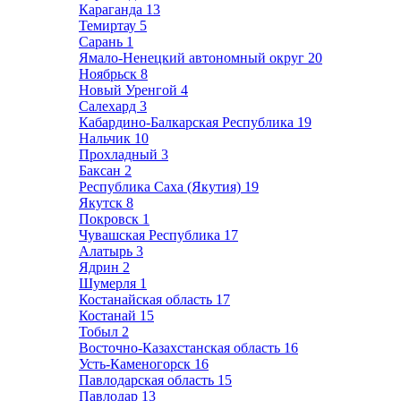
Караганда
13
Темиртау
5
Сарань
1
Ямало-Ненецкий автономный округ
20
Ноябрьск
8
Новый Уренгой
4
Салехард
3
Кабардино-Балкарская Республика
19
Нальчик
10
Прохладный
3
Баксан
2
Республика Саха (Якутия)
19
Якутск
8
Покровск
1
Чувашская Республика
17
Алатырь
3
Ядрин
2
Шумерля
1
Костанайская область
17
Костанай
15
Тобыл
2
Восточно-Казахстанская область
16
Усть-Каменогорск
16
Павлодарская область
15
Павлодар
13