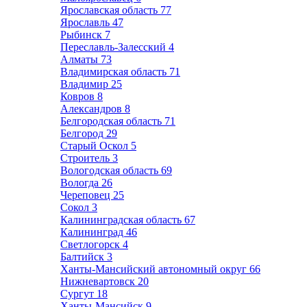
Ярославская область
77
Ярославль
47
Рыбинск
7
Переславль-Залесский
4
Алматы
73
Владимирская область
71
Владимир
25
Ковров
8
Александров
8
Белгородская область
71
Белгород
29
Старый Оскол
5
Строитель
3
Вологодская область
69
Вологда
26
Череповец
25
Сокол
3
Калининградская область
67
Калининград
46
Светлогорск
4
Балтийск
3
Ханты-Мансийский автономный округ
66
Нижневартовск
20
Сургут
18
Ханты-Мансийск
9