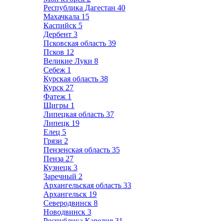
Республика Дагестан
40
Махачкала
15
Каспийск
5
Дербент
3
Псковская область
39
Псков
12
Великие Луки
8
Себеж
1
Курская область
38
Курск
27
Фатеж
1
Щигры
1
Липецкая область
37
Липецк
19
Елец
5
Грязи
2
Пензенская область
35
Пенза
27
Кузнецк
3
Заречный
2
Архангельская область
33
Архангельск
19
Северодвинск
8
Новодвинск
3
Республика Карелия
31