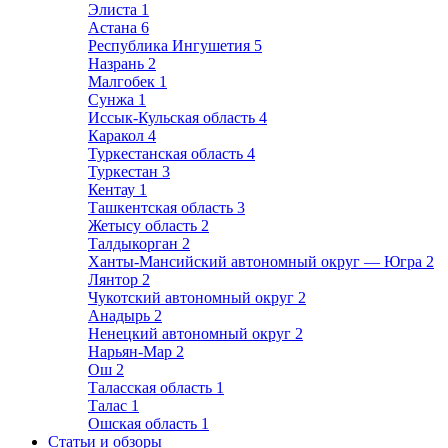
Элиста
1
Астана
6
Республика Ингушетия
5
Назрань
2
Малгобек
1
Сунжа
1
Иссык-Кульская область
4
Каракол
4
Туркестанская область
4
Туркестан
3
Кентау
1
Ташкентская область
3
Жетысу область
2
Талдыкорган
2
Ханты-Мансийский автономный округ — Югра
2
Лянтор
2
Чукотский автономный округ
2
Анадырь
2
Ненецкий автономный округ
2
Нарьян-Мар
2
Ош
2
Таласская область
1
Талас
1
Ошская область
1
Статьи и обзоры