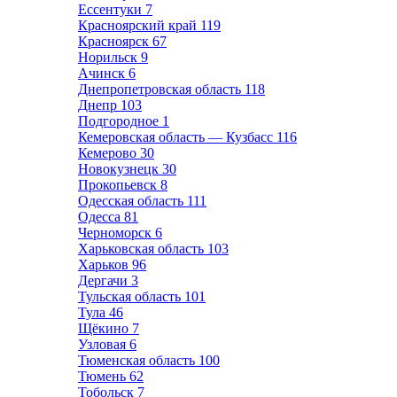
Ессентуки
7
Красноярский край
119
Красноярск
67
Норильск
9
Ачинск
6
Днепропетровская область
118
Днепр
103
Подгородное
1
Кемеровская область — Кузбасс
116
Кемерово
30
Новокузнецк
30
Прокопьевск
8
Одесская область
111
Одесса
81
Черноморск
6
Харьковская область
103
Харьков
96
Дергачи
3
Тульская область
101
Тула
46
Щёкино
7
Узловая
6
Тюменская область
100
Тюмень
62
Тобольск
7