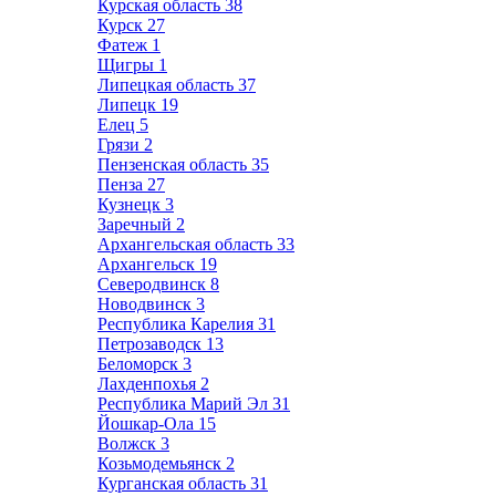
Курская область
38
Курск
27
Фатеж
1
Щигры
1
Липецкая область
37
Липецк
19
Елец
5
Грязи
2
Пензенская область
35
Пенза
27
Кузнецк
3
Заречный
2
Архангельская область
33
Архангельск
19
Северодвинск
8
Новодвинск
3
Республика Карелия
31
Петрозаводск
13
Беломорск
3
Лахденпохья
2
Республика Марий Эл
31
Йошкар-Ола
15
Волжск
3
Козьмодемьянск
2
Курганская область
31