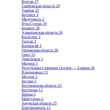
Курган
27
Тамбовская область
29
Тамбов
22
Котовск
3
Мичуринск
2
Нур-Султан
29
Бишкек
28
Алматинская область
26
Каскелен
3
Талгар
3
Капшагай
3
Орловская область
26
Орел
21
Дмитровск
1
Мценск
1
Республика Северная Осетия — Алания
26
Владикавказ
15
Моздок
2
Беслан
2
Костромская область
25
Кострома
12
Шарья
2
Мантурово
2
Амурская область
25
Благовещенск
13