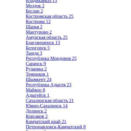
Владикавказ
15
Моздок
2
Беслан
2
Костромская область
25
Кострома
12
Шарья
2
Мантурово
2
Амурская область
25
Благовещенск
13
Белогорск
5
Тында
3
Республика Мордовия
25
Саранск
9
Рузаевка
2
Темников
1
Шымкент
24
Республика Адыгея
23
Майкоп
8
Адыгейск
1
Сахалинская область
21
Южно-Сахалинск
14
Долинск
2
Корсаков
2
Камчатский край
21
Петропавловск-Камчатский
8