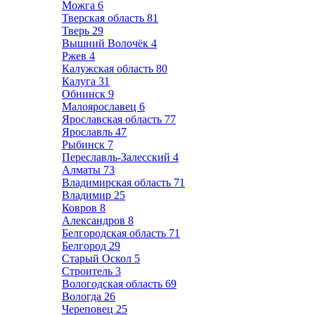
Можга
6
Тверская область
81
Тверь
29
Вышний Волочёк
4
Ржев
4
Калужская область
80
Калуга
31
Обнинск
9
Малоярославец
6
Ярославская область
77
Ярославль
47
Рыбинск
7
Переславль-Залесский
4
Алматы
73
Владимирская область
71
Владимир
25
Ковров
8
Александров
8
Белгородская область
71
Белгород
29
Старый Оскол
5
Строитель
3
Вологодская область
69
Вологда
26
Череповец
25