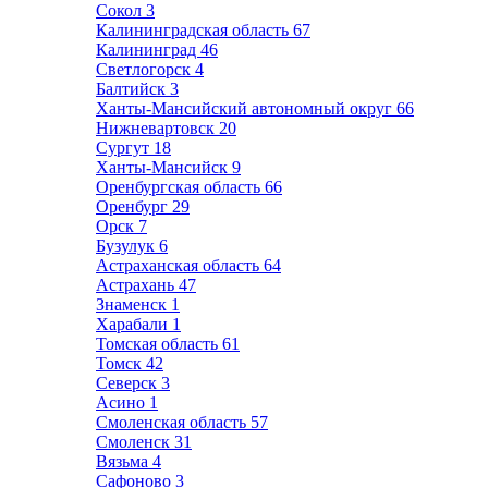
Сокол
3
Калининградская область
67
Калининград
46
Светлогорск
4
Балтийск
3
Ханты-Мансийский автономный округ
66
Нижневартовск
20
Сургут
18
Ханты-Мансийск
9
Оренбургская область
66
Оренбург
29
Орск
7
Бузулук
6
Астраханская область
64
Астрахань
47
Знаменск
1
Харабали
1
Томская область
61
Томск
42
Северск
3
Асино
1
Смоленская область
57
Смоленск
31
Вязьма
4
Сафоново
3