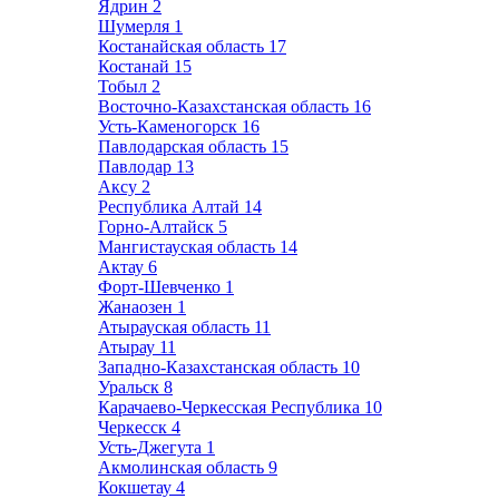
Ядрин
2
Шумерля
1
Костанайская область
17
Костанай
15
Тобыл
2
Восточно-Казахстанская область
16
Усть-Каменогорск
16
Павлодарская область
15
Павлодар
13
Аксу
2
Республика Алтай
14
Горно-Алтайск
5
Мангистауская область
14
Актау
6
Форт-Шевченко
1
Жанаозен
1
Атырауская область
11
Атырау
11
Западно-Казахстанская область
10
Уральск
8
Карачаево-Черкесская Республика
10
Черкесск
4
Усть-Джегута
1
Акмолинская область
9
Кокшетау
4