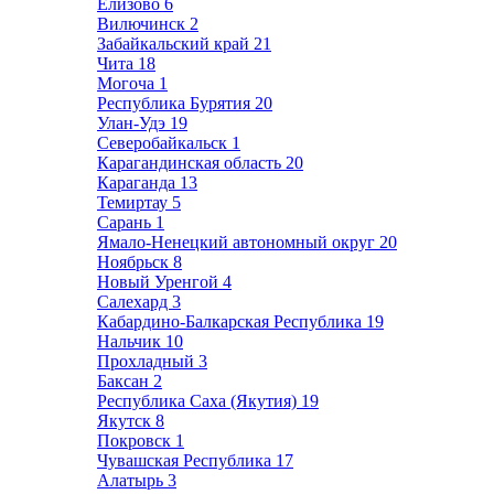
Елизово
6
Вилючинск
2
Забайкальский край
21
Чита
18
Могоча
1
Республика Бурятия
20
Улан-Удэ
19
Северобайкальск
1
Карагандинская область
20
Караганда
13
Темиртау
5
Сарань
1
Ямало-Ненецкий автономный округ
20
Ноябрьск
8
Новый Уренгой
4
Салехард
3
Кабардино-Балкарская Республика
19
Нальчик
10
Прохладный
3
Баксан
2
Республика Саха (Якутия)
19
Якутск
8
Покровск
1
Чувашская Республика
17
Алатырь
3