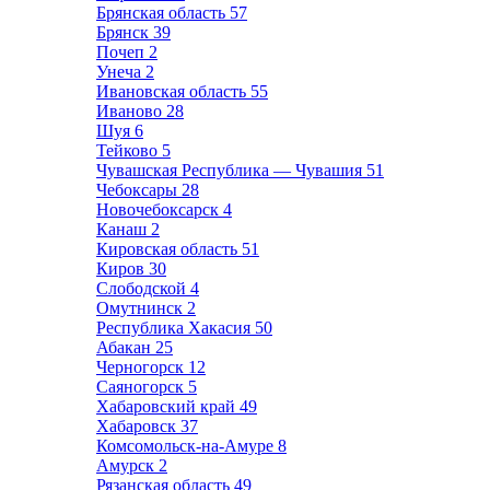
Брянская область
57
Брянск
39
Почеп
2
Унеча
2
Ивановская область
55
Иваново
28
Шуя
6
Тейково
5
Чувашская Республика — Чувашия
51
Чебоксары
28
Новочебоксарск
4
Канаш
2
Кировская область
51
Киров
30
Слободской
4
Омутнинск
2
Республика Хакасия
50
Абакан
25
Черногорск
12
Саяногорск
5
Хабаровский край
49
Хабаровск
37
Комсомольск-на-Амуре
8
Амурск
2
Рязанская область
49