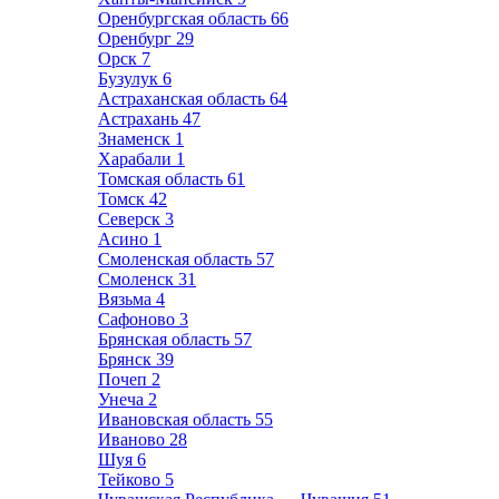
Оренбургская область
66
Оренбург
29
Орск
7
Бузулук
6
Астраханская область
64
Астрахань
47
Знаменск
1
Харабали
1
Томская область
61
Томск
42
Северск
3
Асино
1
Смоленская область
57
Смоленск
31
Вязьма
4
Сафоново
3
Брянская область
57
Брянск
39
Почеп
2
Унеча
2
Ивановская область
55
Иваново
28
Шуя
6
Тейково
5