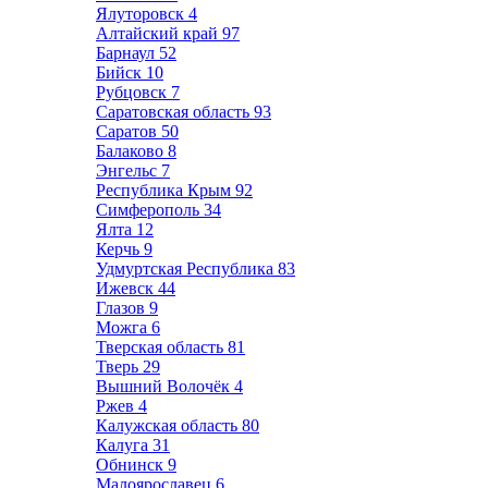
Ялуторовск
4
Алтайский край
97
Барнаул
52
Бийск
10
Рубцовск
7
Саратовская область
93
Саратов
50
Балаково
8
Энгельс
7
Республика Крым
92
Симферополь
34
Ялта
12
Керчь
9
Удмуртская Республика
83
Ижевск
44
Глазов
9
Можга
6
Тверская область
81
Тверь
29
Вышний Волочёк
4
Ржев
4
Калужская область
80
Калуга
31
Обнинск
9
Малоярославец
6