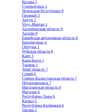
Косшы
1
Степногорск
1
Чеченская Республика
9
Грозный
5
Аргун
1
Урус-Мартан
1
Актюбинская область
9
Актобе
9
Еврейская автономная область
8
Биробиджан
4
Облучье
1
Чуйская область
8
Кант
3
Кара-Балта
1
Токмок
1
Абай область
7
Семей
6
Северо-Казахстанская область
7
Петропавловск
7
Магаданская область
6
Магадан
6
Республика Тыва
6
Кызыл
5
Республика Калмыкия
6
Лагань
1