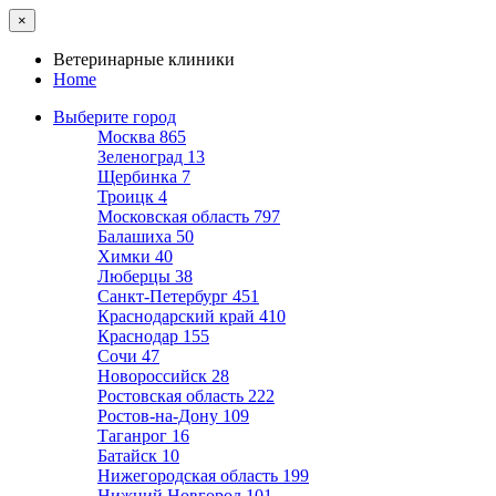
×
Ветеринарные клиники
Home
Выберите город
Москва
865
Зеленоград
13
Щербинка
7
Троицк
4
Московская область
797
Балашиха
50
Химки
40
Люберцы
38
Санкт-Петербург
451
Краснодарский край
410
Краснодар
155
Сочи
47
Новороссийск
28
Ростовская область
222
Ростов-на-Дону
109
Таганрог
16
Батайск
10
Нижегородская область
199
Нижний Новгород
101