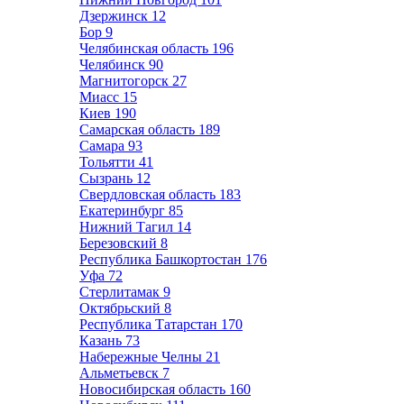
Дзержинск
12
Бор
9
Челябинская область
196
Челябинск
90
Магнитогорск
27
Миасс
15
Киев
190
Самарская область
189
Самара
93
Тольятти
41
Сызрань
12
Свердловская область
183
Екатеринбург
85
Нижний Тагил
14
Березовский
8
Республика Башкортостан
176
Уфа
72
Стерлитамак
9
Октябрьский
8
Республика Татарстан
170
Казань
73
Набережные Челны
21
Альметьевск
7
Новосибирская область
160