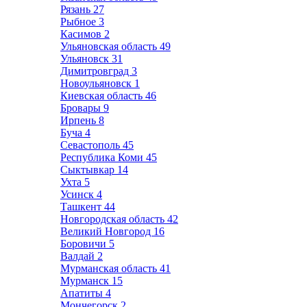
Рязань
27
Рыбное
3
Касимов
2
Ульяновская область
49
Ульяновск
31
Димитровград
3
Новоульяновск
1
Киевская область
46
Бровары
9
Ирпень
8
Буча
4
Севастополь
45
Республика Коми
45
Сыктывкар
14
Ухта
5
Усинск
4
Ташкент
44
Новгородская область
42
Великий Новгород
16
Боровичи
5
Валдай
2
Мурманская область
41
Мурманск
15
Апатиты
4
Мончегорск
2