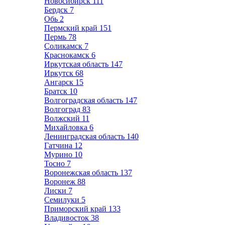
Новосибирск
111
Бердск
7
Обь
2
Пермский край
151
Пермь
78
Соликамск
7
Краснокамск
6
Иркутская область
147
Иркутск
68
Ангарск
15
Братск
10
Волгоградская область
147
Волгоград
83
Волжский
11
Михайловка
6
Ленинградская область
140
Гатчина
12
Мурино
10
Тосно
7
Воронежская область
137
Воронеж
88
Лиски
7
Семилуки
5
Приморский край
133
Владивосток
38