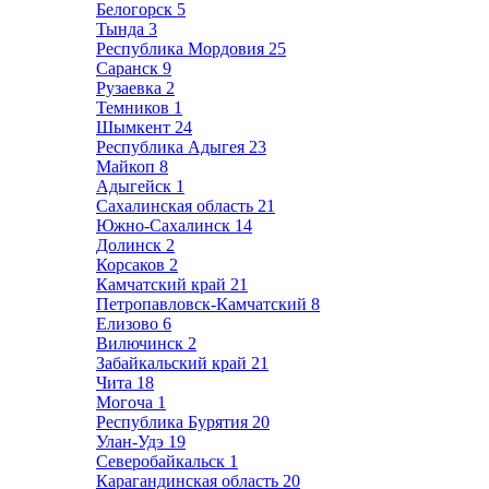
Белогорск
5
Тында
3
Республика Мордовия
25
Саранск
9
Рузаевка
2
Темников
1
Шымкент
24
Республика Адыгея
23
Майкоп
8
Адыгейск
1
Сахалинская область
21
Южно-Сахалинск
14
Долинск
2
Корсаков
2
Камчатский край
21
Петропавловск-Камчатский
8
Елизово
6
Вилючинск
2
Забайкальский край
21
Чита
18
Могоча
1
Республика Бурятия
20
Улан-Удэ
19
Северобайкальск
1
Карагандинская область
20