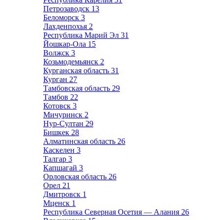
Петрозаводск
13
Беломорск
3
Лахденпохья
2
Республика Марий Эл
31
Йошкар-Ола
15
Волжск
3
Козьмодемьянск
2
Курганская область
31
Курган
27
Тамбовская область
29
Тамбов
22
Котовск
3
Мичуринск
2
Нур-Султан
29
Бишкек
28
Алматинская область
26
Каскелен
3
Талгар
3
Капшагай
3
Орловская область
26
Орел
21
Дмитровск
1
Мценск
1
Республика Северная Осетия — Алания
26