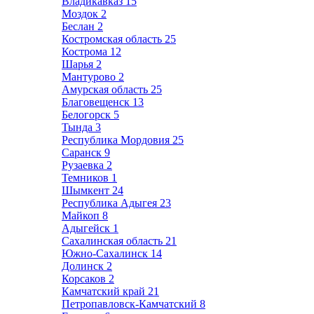
Владикавказ
15
Моздок
2
Беслан
2
Костромская область
25
Кострома
12
Шарья
2
Мантурово
2
Амурская область
25
Благовещенск
13
Белогорск
5
Тында
3
Республика Мордовия
25
Саранск
9
Рузаевка
2
Темников
1
Шымкент
24
Республика Адыгея
23
Майкоп
8
Адыгейск
1
Сахалинская область
21
Южно-Сахалинск
14
Долинск
2
Корсаков
2
Камчатский край
21
Петропавловск-Камчатский
8