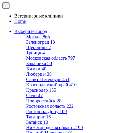
×
Ветеринарные клиники
Home
Выберите город
Москва
865
Зеленоград
13
Щербинка
7
Троицк
4
Московская область
797
Балашиха
50
Химки
40
Люберцы
38
Санкт-Петербург
451
Краснодарский край
410
Краснодар
155
Сочи
47
Новороссийск
28
Ростовская область
222
Ростов-на-Дону
109
Таганрог
16
Батайск
10
Нижегородская область
199
Нижний Новгород
101