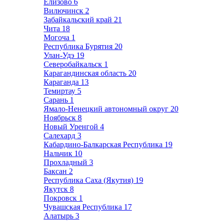
Елизово
6
Вилючинск
2
Забайкальский край
21
Чита
18
Могоча
1
Республика Бурятия
20
Улан-Удэ
19
Северобайкальск
1
Карагандинская область
20
Караганда
13
Темиртау
5
Сарань
1
Ямало-Ненецкий автономный округ
20
Ноябрьск
8
Новый Уренгой
4
Салехард
3
Кабардино-Балкарская Республика
19
Нальчик
10
Прохладный
3
Баксан
2
Республика Саха (Якутия)
19
Якутск
8
Покровск
1
Чувашская Республика
17
Алатырь
3