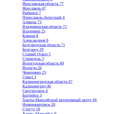
Ярославская область
77
Ярославль
47
Рыбинск
7
Переславль-Залесский
4
Алматы
73
Владимирская область
71
Владимир
25
Ковров
8
Александров
8
Белгородская область
71
Белгород
29
Старый Оскол
5
Строитель
3
Вологодская область
69
Вологда
26
Череповец
25
Сокол
3
Калининградская область
67
Калининград
46
Светлогорск
4
Балтийск
3
Ханты-Мансийский автономный округ
66
Нижневартовск
20
Сургут
18
Ханты-Мансийск
9