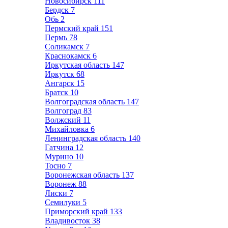
Новосибирск
111
Бердск
7
Обь
2
Пермский край
151
Пермь
78
Соликамск
7
Краснокамск
6
Иркутская область
147
Иркутск
68
Ангарск
15
Братск
10
Волгоградская область
147
Волгоград
83
Волжский
11
Михайловка
6
Ленинградская область
140
Гатчина
12
Мурино
10
Тосно
7
Воронежская область
137
Воронеж
88
Лиски
7
Семилуки
5
Приморский край
133
Владивосток
38