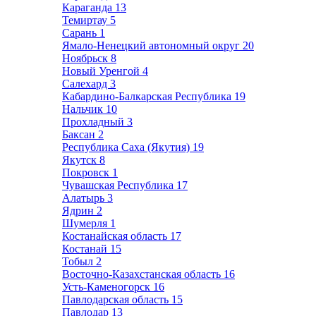
Караганда
13
Темиртау
5
Сарань
1
Ямало-Ненецкий автономный округ
20
Ноябрьск
8
Новый Уренгой
4
Салехард
3
Кабардино-Балкарская Республика
19
Нальчик
10
Прохладный
3
Баксан
2
Республика Саха (Якутия)
19
Якутск
8
Покровск
1
Чувашская Республика
17
Алатырь
3
Ядрин
2
Шумерля
1
Костанайская область
17
Костанай
15
Тобыл
2
Восточно-Казахстанская область
16
Усть-Каменогорск
16
Павлодарская область
15
Павлодар
13