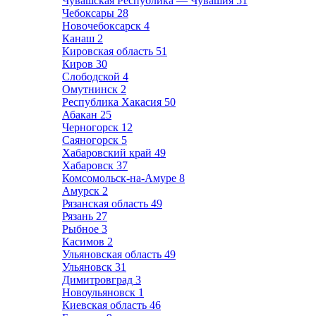
Чувашская Республика — Чувашия
51
Чебоксары
28
Новочебоксарск
4
Канаш
2
Кировская область
51
Киров
30
Слободской
4
Омутнинск
2
Республика Хакасия
50
Абакан
25
Черногорск
12
Саяногорск
5
Хабаровский край
49
Хабаровск
37
Комсомольск-на-Амуре
8
Амурск
2
Рязанская область
49
Рязань
27
Рыбное
3
Касимов
2
Ульяновская область
49
Ульяновск
31
Димитровград
3
Новоульяновск
1
Киевская область
46