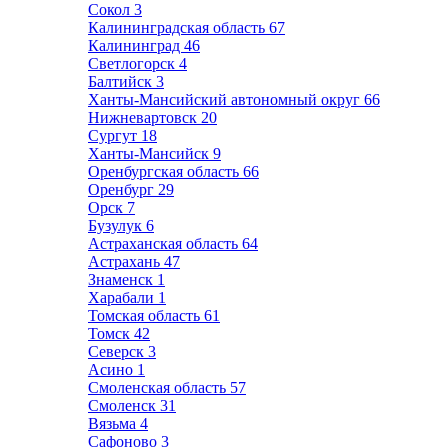
Сокол
3
Калининградская область
67
Калининград
46
Светлогорск
4
Балтийск
3
Ханты-Мансийский автономный округ
66
Нижневартовск
20
Сургут
18
Ханты-Мансийск
9
Оренбургская область
66
Оренбург
29
Орск
7
Бузулук
6
Астраханская область
64
Астрахань
47
Знаменск
1
Харабали
1
Томская область
61
Томск
42
Северск
3
Асино
1
Смоленская область
57
Смоленск
31
Вязьма
4
Сафоново
3