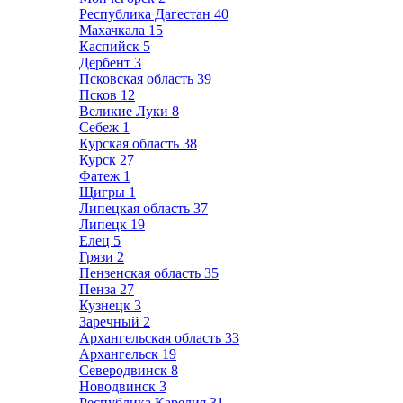
Республика Дагестан
40
Махачкала
15
Каспийск
5
Дербент
3
Псковская область
39
Псков
12
Великие Луки
8
Себеж
1
Курская область
38
Курск
27
Фатеж
1
Щигры
1
Липецкая область
37
Липецк
19
Елец
5
Грязи
2
Пензенская область
35
Пенза
27
Кузнецк
3
Заречный
2
Архангельская область
33
Архангельск
19
Северодвинск
8
Новодвинск
3
Республика Карелия
31