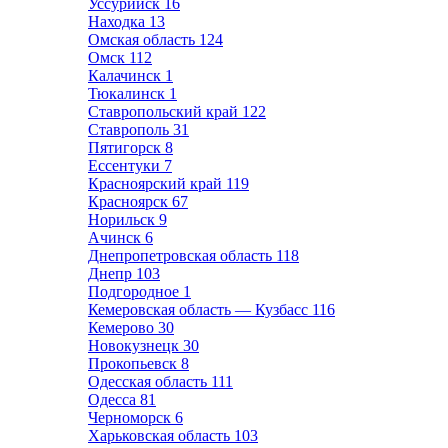
Уссурийск
16
Находка
13
Омская область
124
Омск
112
Калачинск
1
Тюкалинск
1
Ставропольский край
122
Ставрополь
31
Пятигорск
8
Ессентуки
7
Красноярский край
119
Красноярск
67
Норильск
9
Ачинск
6
Днепропетровская область
118
Днепр
103
Подгородное
1
Кемеровская область — Кузбасс
116
Кемерово
30
Новокузнецк
30
Прокопьевск
8
Одесская область
111
Одесса
81
Черноморск
6
Харьковская область
103