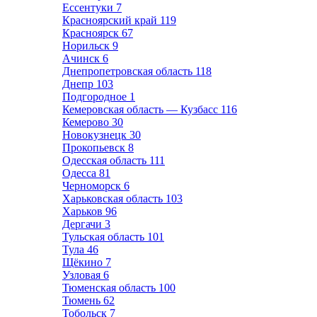
Ессентуки
7
Красноярский край
119
Красноярск
67
Норильск
9
Ачинск
6
Днепропетровская область
118
Днепр
103
Подгородное
1
Кемеровская область — Кузбасс
116
Кемерово
30
Новокузнецк
30
Прокопьевск
8
Одесская область
111
Одесса
81
Черноморск
6
Харьковская область
103
Харьков
96
Дергачи
3
Тульская область
101
Тула
46
Щёкино
7
Узловая
6
Тюменская область
100
Тюмень
62
Тобольск
7