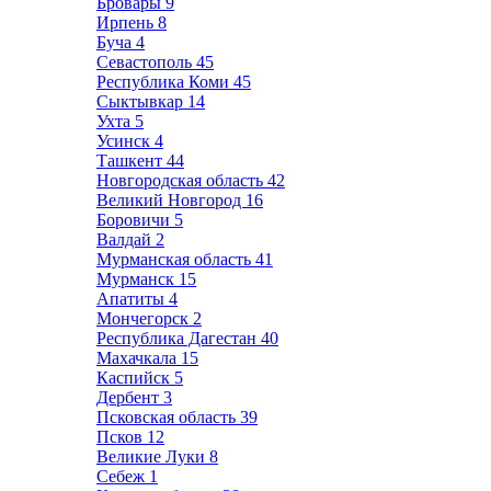
Бровары
9
Ирпень
8
Буча
4
Севастополь
45
Республика Коми
45
Сыктывкар
14
Ухта
5
Усинск
4
Ташкент
44
Новгородская область
42
Великий Новгород
16
Боровичи
5
Валдай
2
Мурманская область
41
Мурманск
15
Апатиты
4
Мончегорск
2
Республика Дагестан
40
Махачкала
15
Каспийск
5
Дербент
3
Псковская область
39
Псков
12
Великие Луки
8
Себеж
1