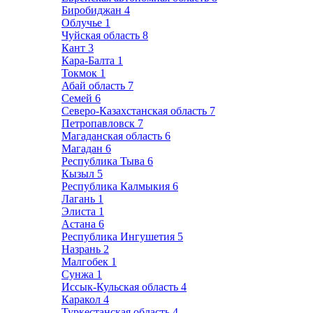
Биробиджан
4
Облучье
1
Чуйская область
8
Кант
3
Кара-Балта
1
Токмок
1
Абай область
7
Семей
6
Северо-Казахстанская область
7
Петропавловск
7
Магаданская область
6
Магадан
6
Республика Тыва
6
Кызыл
5
Республика Калмыкия
6
Лагань
1
Элиста
1
Астана
6
Республика Ингушетия
5
Назрань
2
Малгобек
1
Сунжа
1
Иссык-Кульская область
4
Каракол
4
Туркестанская область
4