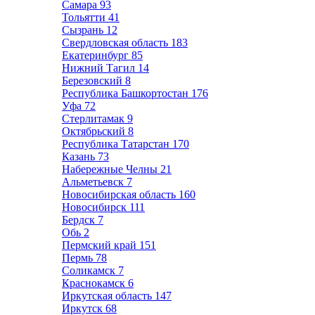
Самара
93
Тольятти
41
Сызрань
12
Свердловская область
183
Екатеринбург
85
Нижний Тагил
14
Березовский
8
Республика Башкортостан
176
Уфа
72
Стерлитамак
9
Октябрьский
8
Республика Татарстан
170
Казань
73
Набережные Челны
21
Альметьевск
7
Новосибирская область
160
Новосибирск
111
Бердск
7
Обь
2
Пермский край
151
Пермь
78
Соликамск
7
Краснокамск
6
Иркутская область
147
Иркутск
68