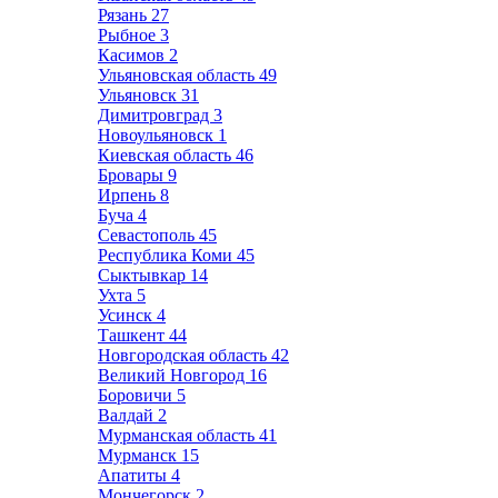
Рязань
27
Рыбное
3
Касимов
2
Ульяновская область
49
Ульяновск
31
Димитровград
3
Новоульяновск
1
Киевская область
46
Бровары
9
Ирпень
8
Буча
4
Севастополь
45
Республика Коми
45
Сыктывкар
14
Ухта
5
Усинск
4
Ташкент
44
Новгородская область
42
Великий Новгород
16
Боровичи
5
Валдай
2
Мурманская область
41
Мурманск
15
Апатиты
4
Мончегорск
2