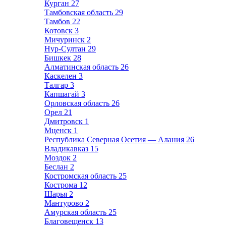
Курган
27
Тамбовская область
29
Тамбов
22
Котовск
3
Мичуринск
2
Нур-Султан
29
Бишкек
28
Алматинская область
26
Каскелен
3
Талгар
3
Капшагай
3
Орловская область
26
Орел
21
Дмитровск
1
Мценск
1
Республика Северная Осетия — Алания
26
Владикавказ
15
Моздок
2
Беслан
2
Костромская область
25
Кострома
12
Шарья
2
Мантурово
2
Амурская область
25
Благовещенск
13