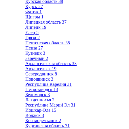
Курская область
38
Курск
27
Фатеж
1
Щигры
1
Липецкая область
37
Липецк
19
Елец
5
Грязи
2
Пензенская область
35
Пенза
27
Кузнецк
3
Заречный
2
Архангельская область
33
Архангельск
19
Северодвинск
8
Новодвинск
3
Республика Карелия
31
Петрозаводск
13
Беломорск
3
Лахденпохья
2
Республика Марий Эл
31
Йошкар-Ола
15
Волжск
3
Козьмодемьянск
2
Курганская область
31