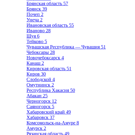
Брянская область
57
Брянск
39
Почеп
2
Унеча
2
Ивановская область
55
Иваново
28
Шуя
6
Тейково
5
Чувашская Республика — Чувашия
51
Чебоксары
28
Новочебоксарск
4
Канаш
2
Кировская область
51
Киров
30
Слободской
4
Омутнинск
2
Республика Хакасия
50
Абакан
25
Черногорск
12
Саяногорск
5
Хабаровский край
49
Хабаровск
37
Комсомольск-на-Амуре
8
Амурск
2
Рязанская область
49