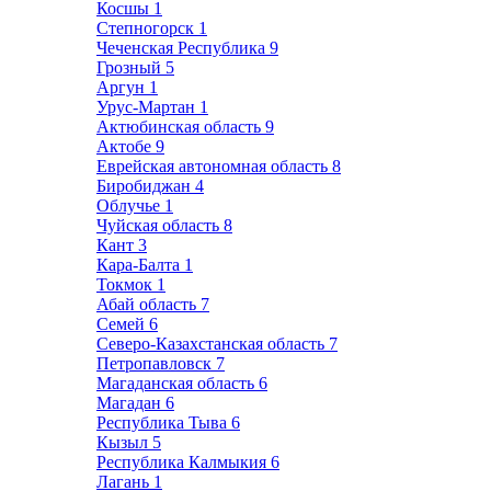
Косшы
1
Степногорск
1
Чеченская Республика
9
Грозный
5
Аргун
1
Урус-Мартан
1
Актюбинская область
9
Актобе
9
Еврейская автономная область
8
Биробиджан
4
Облучье
1
Чуйская область
8
Кант
3
Кара-Балта
1
Токмок
1
Абай область
7
Семей
6
Северо-Казахстанская область
7
Петропавловск
7
Магаданская область
6
Магадан
6
Республика Тыва
6
Кызыл
5
Республика Калмыкия
6
Лагань
1