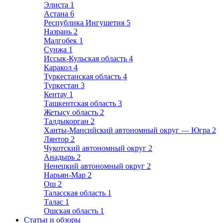
Элиста
1
Астана
6
Республика Ингушетия
5
Назрань
2
Малгобек
1
Сунжа
1
Иссык-Кульская область
4
Каракол
4
Туркестанская область
4
Туркестан
3
Кентау
1
Ташкентская область
3
Жетысу область
2
Талдыкорган
2
Ханты-Мансийский автономный округ — Югра
2
Лянтор
2
Чукотский автономный округ
2
Анадырь
2
Ненецкий автономный округ
2
Нарьян-Мар
2
Ош
2
Таласская область
1
Талас
1
Ошская область
1
Статьи и обзоры