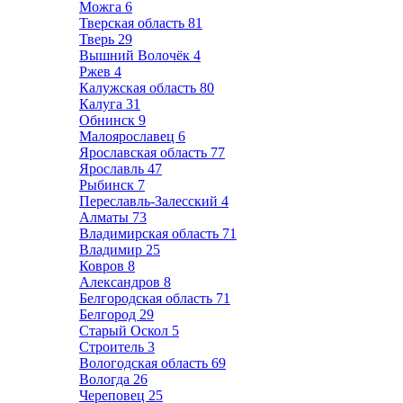
Можга
6
Тверская область
81
Тверь
29
Вышний Волочёк
4
Ржев
4
Калужская область
80
Калуга
31
Обнинск
9
Малоярославец
6
Ярославская область
77
Ярославль
47
Рыбинск
7
Переславль-Залесский
4
Алматы
73
Владимирская область
71
Владимир
25
Ковров
8
Александров
8
Белгородская область
71
Белгород
29
Старый Оскол
5
Строитель
3
Вологодская область
69
Вологда
26
Череповец
25