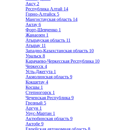
Аксу
2
Республика Алтай
14
Горно-Алтайск
5
Мангистауская область
14
Актау
6
Форт-Шевченко
1
Жанаозен
1
Атырауская область
11
Атырау
11
Западно-Казахстанская область
10
Уральск
8
Карачаево-Черкесская Республика
10
Черкесск
4
Усть-Джегута
1
Акмолинская область
9
Кокшетау
4
Косшы
1
Степногорск
1
Чеченская Республика
9
Грозный
5
Аргун
1
Урус-Мартан
1
Актюбинская область
9
Актобе
9
Еврейская автономная область
8