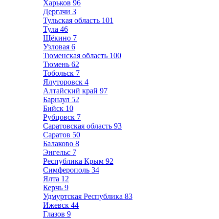
Харьков
96
Дергачи
3
Тульская область
101
Тула
46
Щёкино
7
Узловая
6
Тюменская область
100
Тюмень
62
Тобольск
7
Ялуторовск
4
Алтайский край
97
Барнаул
52
Бийск
10
Рубцовск
7
Саратовская область
93
Саратов
50
Балаково
8
Энгельс
7
Республика Крым
92
Симферополь
34
Ялта
12
Керчь
9
Удмуртская Республика
83
Ижевск
44
Глазов
9