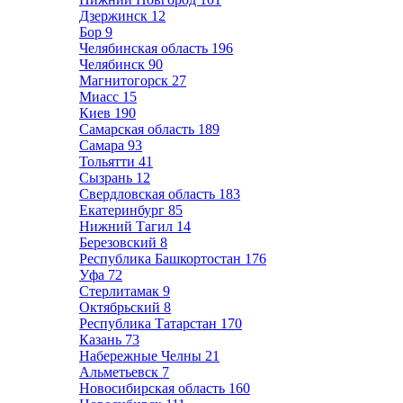
Дзержинск
12
Бор
9
Челябинская область
196
Челябинск
90
Магнитогорск
27
Миасс
15
Киев
190
Самарская область
189
Самара
93
Тольятти
41
Сызрань
12
Свердловская область
183
Екатеринбург
85
Нижний Тагил
14
Березовский
8
Республика Башкортостан
176
Уфа
72
Стерлитамак
9
Октябрьский
8
Республика Татарстан
170
Казань
73
Набережные Челны
21
Альметьевск
7
Новосибирская область
160