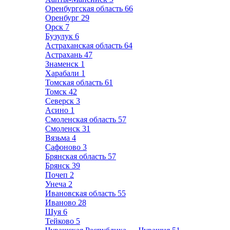
Оренбургская область
66
Оренбург
29
Орск
7
Бузулук
6
Астраханская область
64
Астрахань
47
Знаменск
1
Харабали
1
Томская область
61
Томск
42
Северск
3
Асино
1
Смоленская область
57
Смоленск
31
Вязьма
4
Сафоново
3
Брянская область
57
Брянск
39
Почеп
2
Унеча
2
Ивановская область
55
Иваново
28
Шуя
6
Тейково
5