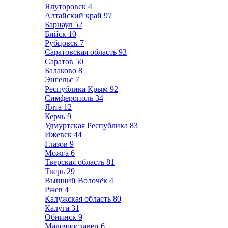
Ялуторовск
4
Алтайский край
97
Барнаул
52
Бийск
10
Рубцовск
7
Саратовская область
93
Саратов
50
Балаково
8
Энгельс
7
Республика Крым
92
Симферополь
34
Ялта
12
Керчь
9
Удмуртская Республика
83
Ижевск
44
Глазов
9
Можга
6
Тверская область
81
Тверь
29
Вышний Волочёк
4
Ржев
4
Калужская область
80
Калуга
31
Обнинск
9
Малоярославец
6