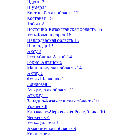
Ядрин
2
Шумерля
1
Костанайская область
17
Костанай
15
Тобыл
2
Восточно-Казахстанская область
16
Усть-Каменогорск
16
Павлодарская область
15
Павлодар
13
Аксу
2
Республика Алтай
14
Горно-Алтайск
5
Мангистауская область
14
Актау
6
Форт-Шевченко
1
Жанаозен
1
Атырауская область
11
Атырау
11
Западно-Казахстанская область
10
Уральск
8
Карачаево-Черкесская Республика
10
Черкесск
4
Усть-Джегута
1
Акмолинская область
9
Кокшетау
4