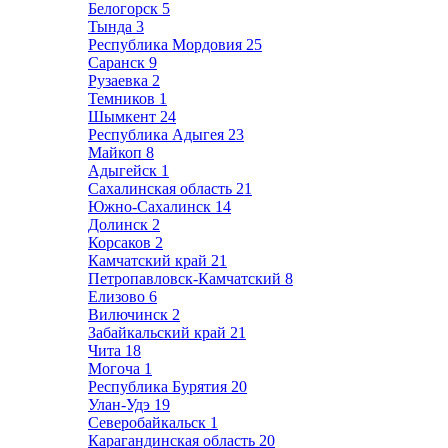
Белогорск
5
Тында
3
Республика Мордовия
25
Саранск
9
Рузаевка
2
Темников
1
Шымкент
24
Республика Адыгея
23
Майкоп
8
Адыгейск
1
Сахалинская область
21
Южно-Сахалинск
14
Долинск
2
Корсаков
2
Камчатский край
21
Петропавловск-Камчатский
8
Елизово
6
Вилючинск
2
Забайкальский край
21
Чита
18
Могоча
1
Республика Бурятия
20
Улан-Удэ
19
Северобайкальск
1
Карагандинская область
20