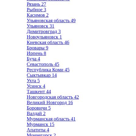
Рязань
27
Рыбное
3
Касимов
2
Ульяновская область
49
Ульяновск
31
Димитровград
3
Новоульяновск
1
Киевская область
46
Бровары
9
Ирпень
8
Буча
4
Севастополь
45
Республика Коми
45
Сыктывкар
14
Ухта
5
Усинск
4
Ташкент
44
Новгородская область
42
Великий Новгород
16
Боровичи
5
Валдай
2
Мурманская область
41
Мурманск
15
Апатиты
4
Мончегорск
2