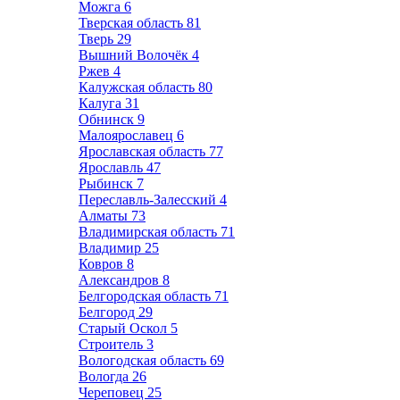
Можга
6
Тверская область
81
Тверь
29
Вышний Волочёк
4
Ржев
4
Калужская область
80
Калуга
31
Обнинск
9
Малоярославец
6
Ярославская область
77
Ярославль
47
Рыбинск
7
Переславль-Залесский
4
Алматы
73
Владимирская область
71
Владимир
25
Ковров
8
Александров
8
Белгородская область
71
Белгород
29
Старый Оскол
5
Строитель
3
Вологодская область
69
Вологда
26
Череповец
25