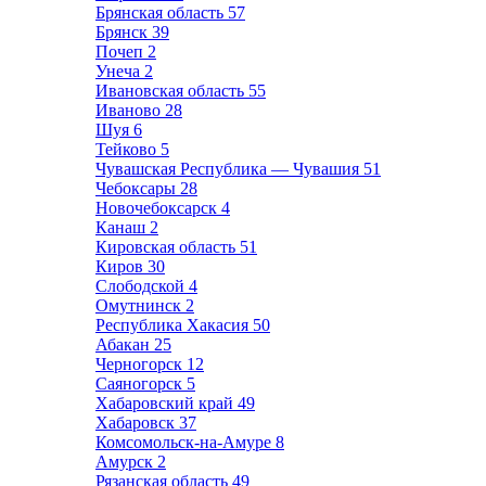
Брянская область
57
Брянск
39
Почеп
2
Унеча
2
Ивановская область
55
Иваново
28
Шуя
6
Тейково
5
Чувашская Республика — Чувашия
51
Чебоксары
28
Новочебоксарск
4
Канаш
2
Кировская область
51
Киров
30
Слободской
4
Омутнинск
2
Республика Хакасия
50
Абакан
25
Черногорск
12
Саяногорск
5
Хабаровский край
49
Хабаровск
37
Комсомольск-на-Амуре
8
Амурск
2
Рязанская область
49