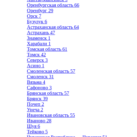
Оренбургская область
66
Оренбург
29
Орск
7
Бузулук
6
Астраханская область
64
Астрахань
47
Знаменск
1
Харабали
1
Томская область
61
Томск
42
Северск
3
Асино
1
Смоленская область
57
Смоленск
31
Вязьма
4
Сафоново
3
Брянская область
57
Брянск
39
Почеп
2
Унеча
2
Ивановская область
55
Иваново
28
Шуя
6
Тейково
5