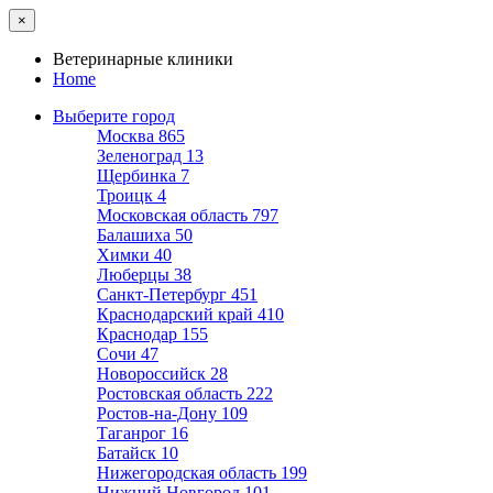
×
Ветеринарные клиники
Home
Выберите город
Москва
865
Зеленоград
13
Щербинка
7
Троицк
4
Московская область
797
Балашиха
50
Химки
40
Люберцы
38
Санкт-Петербург
451
Краснодарский край
410
Краснодар
155
Сочи
47
Новороссийск
28
Ростовская область
222
Ростов-на-Дону
109
Таганрог
16
Батайск
10
Нижегородская область
199
Нижний Новгород
101