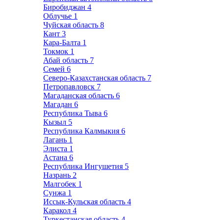
Биробиджан
4
Облучье
1
Чуйская область
8
Кант
3
Кара-Балта
1
Токмок
1
Абай область
7
Семей
6
Северо-Казахстанская область
7
Петропавловск
7
Магаданская область
6
Магадан
6
Республика Тыва
6
Кызыл
5
Республика Калмыкия
6
Лагань
1
Элиста
1
Астана
6
Республика Ингушетия
5
Назрань
2
Малгобек
1
Сунжа
1
Иссык-Кульская область
4
Каракол
4
Туркестанская область
4