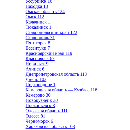
Уссурийск
16
Находка
13
Омская область
124
Омск
112
Калачинск
1
Тюкалинск
1
Ставропольский край
122
Ставрополь
31
Пятигорск
8
Ессентуки
7
Красноярский край
119
Красноярск
67
Норильск
9
Ачинск
6
Днепропетровская область
118
Днепр
103
Подгородное
1
Кемеровская область — Кузбасс
116
Кемерово
30
Новокузнецк
30
Прокопьевск
8
Одесская область
111
Одесса
81
Черноморск
6
Харьковская область
103