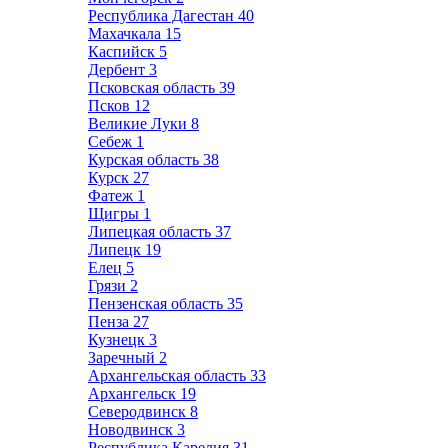
Республика Дагестан
40
Махачкала
15
Каспийск
5
Дербент
3
Псковская область
39
Псков
12
Великие Луки
8
Себеж
1
Курская область
38
Курск
27
Фатеж
1
Щигры
1
Липецкая область
37
Липецк
19
Елец
5
Грязи
2
Пензенская область
35
Пенза
27
Кузнецк
3
Заречный
2
Архангельская область
33
Архангельск
19
Северодвинск
8
Новодвинск
3
Республика Карелия
31