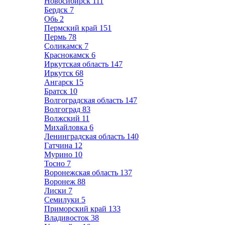
Новосибирск
111
Бердск
7
Обь
2
Пермский край
151
Пермь
78
Соликамск
7
Краснокамск
6
Иркутская область
147
Иркутск
68
Ангарск
15
Братск
10
Волгоградская область
147
Волгоград
83
Волжский
11
Михайловка
6
Ленинградская область
140
Гатчина
12
Мурино
10
Тосно
7
Воронежская область
137
Воронеж
88
Лиски
7
Семилуки
5
Приморский край
133
Владивосток
38