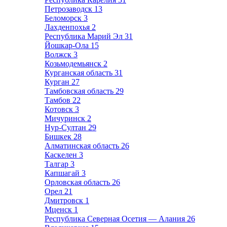
Петрозаводск
13
Беломорск
3
Лахденпохья
2
Республика Марий Эл
31
Йошкар-Ола
15
Волжск
3
Козьмодемьянск
2
Курганская область
31
Курган
27
Тамбовская область
29
Тамбов
22
Котовск
3
Мичуринск
2
Нур-Султан
29
Бишкек
28
Алматинская область
26
Каскелен
3
Талгар
3
Капшагай
3
Орловская область
26
Орел
21
Дмитровск
1
Мценск
1
Республика Северная Осетия — Алания
26