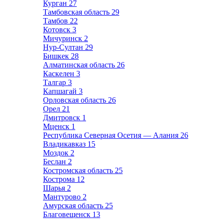
Курган
27
Тамбовская область
29
Тамбов
22
Котовск
3
Мичуринск
2
Нур-Султан
29
Бишкек
28
Алматинская область
26
Каскелен
3
Талгар
3
Капшагай
3
Орловская область
26
Орел
21
Дмитровск
1
Мценск
1
Республика Северная Осетия — Алания
26
Владикавказ
15
Моздок
2
Беслан
2
Костромская область
25
Кострома
12
Шарья
2
Мантурово
2
Амурская область
25
Благовещенск
13