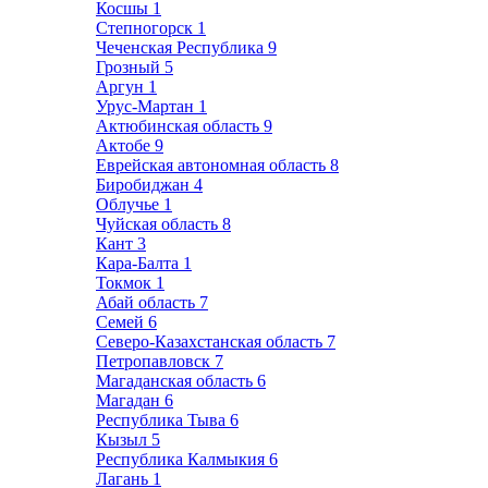
Косшы
1
Степногорск
1
Чеченская Республика
9
Грозный
5
Аргун
1
Урус-Мартан
1
Актюбинская область
9
Актобе
9
Еврейская автономная область
8
Биробиджан
4
Облучье
1
Чуйская область
8
Кант
3
Кара-Балта
1
Токмок
1
Абай область
7
Семей
6
Северо-Казахстанская область
7
Петропавловск
7
Магаданская область
6
Магадан
6
Республика Тыва
6
Кызыл
5
Республика Калмыкия
6
Лагань
1