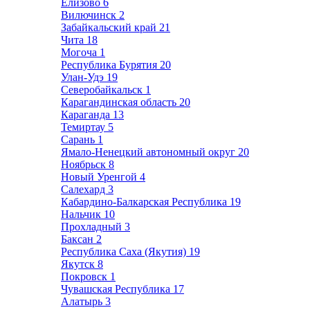
Елизово
6
Вилючинск
2
Забайкальский край
21
Чита
18
Могоча
1
Республика Бурятия
20
Улан-Удэ
19
Северобайкальск
1
Карагандинская область
20
Караганда
13
Темиртау
5
Сарань
1
Ямало-Ненецкий автономный округ
20
Ноябрьск
8
Новый Уренгой
4
Салехард
3
Кабардино-Балкарская Республика
19
Нальчик
10
Прохладный
3
Баксан
2
Республика Саха (Якутия)
19
Якутск
8
Покровск
1
Чувашская Республика
17
Алатырь
3