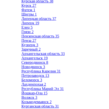
Курская область
38
Курск
27
Фатеж
1
Щигры
1
Липецкая область
37
Липецк
19
Елец
5
Грязи
2
Пензенская область
35
Пенза
27
Кузнецк
3
Заречный
2
Архангельская область
33
Архангельск
19
Северодвинск
8
Новодвинск
3
Республика Карелия
31
Петрозаводск
13
Беломорск
3
Лахденпохья
2
Республика Марий Эл
31
Йошкар-Ола
15
Волжск
3
Козьмодемьянск
2
Курганская область
31