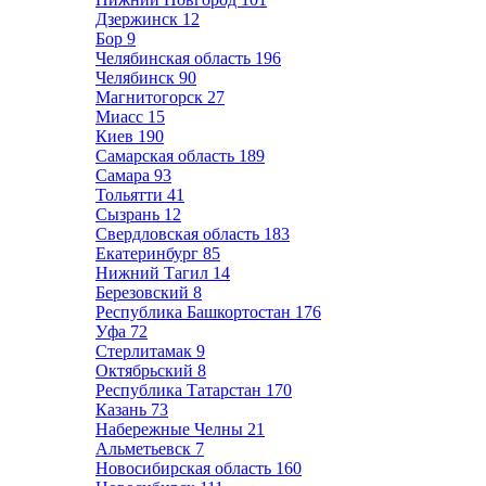
Дзержинск
12
Бор
9
Челябинская область
196
Челябинск
90
Магнитогорск
27
Миасс
15
Киев
190
Самарская область
189
Самара
93
Тольятти
41
Сызрань
12
Свердловская область
183
Екатеринбург
85
Нижний Тагил
14
Березовский
8
Республика Башкортостан
176
Уфа
72
Стерлитамак
9
Октябрьский
8
Республика Татарстан
170
Казань
73
Набережные Челны
21
Альметьевск
7
Новосибирская область
160