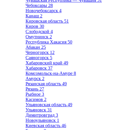
Чувашская Республика — Чувашия
51
Чебоксары
28
Новочебоксарск
4
Канаш
2
Кировская область
51
Киров
30
Слободской
4
Омутнинск
2
Республика Хакасия
50
Абакан
25
Черногорск
12
Саяногорск
5
Хабаровский край
49
Хабаровск
37
Комсомольск-на-Амуре
8
Амурск
2
Рязанская область
49
Рязань
27
Рыбное
3
Касимов
2
Ульяновская область
49
Ульяновск
31
Димитровград
3
Новоульяновск
1
Киевская область
46