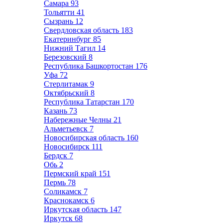
Самара
93
Тольятти
41
Сызрань
12
Свердловская область
183
Екатеринбург
85
Нижний Тагил
14
Березовский
8
Республика Башкортостан
176
Уфа
72
Стерлитамак
9
Октябрьский
8
Республика Татарстан
170
Казань
73
Набережные Челны
21
Альметьевск
7
Новосибирская область
160
Новосибирск
111
Бердск
7
Обь
2
Пермский край
151
Пермь
78
Соликамск
7
Краснокамск
6
Иркутская область
147
Иркутск
68