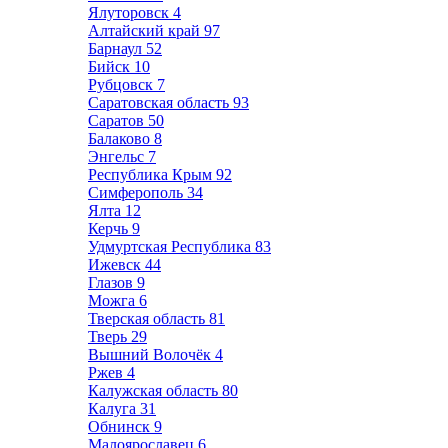
Ялуторовск
4
Алтайский край
97
Барнаул
52
Бийск
10
Рубцовск
7
Саратовская область
93
Саратов
50
Балаково
8
Энгельс
7
Республика Крым
92
Симферополь
34
Ялта
12
Керчь
9
Удмуртская Республика
83
Ижевск
44
Глазов
9
Можга
6
Тверская область
81
Тверь
29
Вышний Волочёк
4
Ржев
4
Калужская область
80
Калуга
31
Обнинск
9
Малоярославец
6