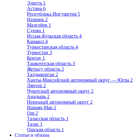
Элиста
1
Астана
6
Республика Ингушетия
5
Назрань
2
Малгобек
1
Сунжа
1
Иссык-Кульская область
4
Каракол
4
Туркестанская область
4
Туркестан
3
Кентау
1
Ташкентская область
3
Жетысу область
2
Талдыкорган
2
Ханты-Мансийский автономный округ — Югра
2
Лянтор
2
Чукотский автономный округ
2
Анадырь
2
Ненецкий автономный округ
2
Нарьян-Мар
2
Ош
2
Таласская область
1
Талас
1
Ошская область
1
Статьи и обзоры