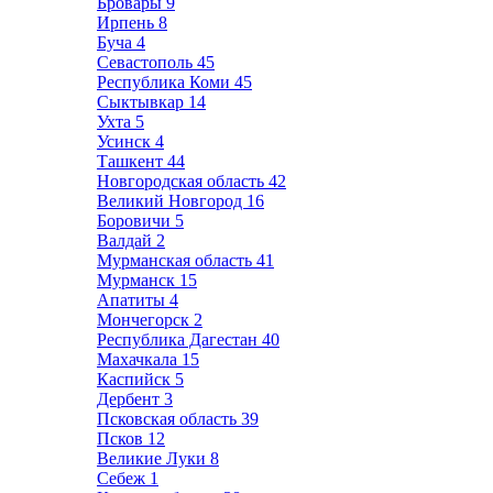
Бровары
9
Ирпень
8
Буча
4
Севастополь
45
Республика Коми
45
Сыктывкар
14
Ухта
5
Усинск
4
Ташкент
44
Новгородская область
42
Великий Новгород
16
Боровичи
5
Валдай
2
Мурманская область
41
Мурманск
15
Апатиты
4
Мончегорск
2
Республика Дагестан
40
Махачкала
15
Каспийск
5
Дербент
3
Псковская область
39
Псков
12
Великие Луки
8
Себеж
1