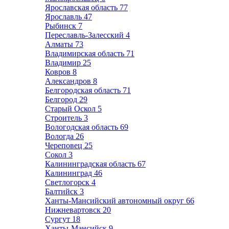
Ярославская область
77
Ярославль
47
Рыбинск
7
Переславль-Залесский
4
Алматы
73
Владимирская область
71
Владимир
25
Ковров
8
Александров
8
Белгородская область
71
Белгород
29
Старый Оскол
5
Строитель
3
Вологодская область
69
Вологда
26
Череповец
25
Сокол
3
Калининградская область
67
Калининград
46
Светлогорск
4
Балтийск
3
Ханты-Мансийский автономный округ
66
Нижневартовск
20
Сургут
18
Ханты-Мансийск
9