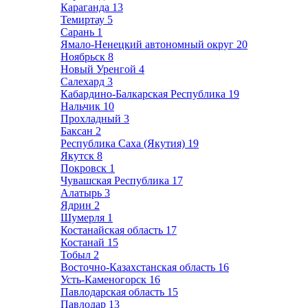
Караганда
13
Темиртау
5
Сарань
1
Ямало-Ненецкий автономный округ
20
Ноябрьск
8
Новый Уренгой
4
Салехард
3
Кабардино-Балкарская Республика
19
Нальчик
10
Прохладный
3
Баксан
2
Республика Саха (Якутия)
19
Якутск
8
Покровск
1
Чувашская Республика
17
Алатырь
3
Ядрин
2
Шумерля
1
Костанайская область
17
Костанай
15
Тобыл
2
Восточно-Казахстанская область
16
Усть-Каменогорск
16
Павлодарская область
15
Павлодар
13