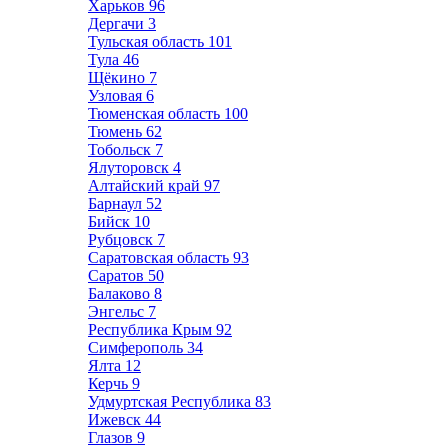
Харьков
96
Дергачи
3
Тульская область
101
Тула
46
Щёкино
7
Узловая
6
Тюменская область
100
Тюмень
62
Тобольск
7
Ялуторовск
4
Алтайский край
97
Барнаул
52
Бийск
10
Рубцовск
7
Саратовская область
93
Саратов
50
Балаково
8
Энгельс
7
Республика Крым
92
Симферополь
34
Ялта
12
Керчь
9
Удмуртская Республика
83
Ижевск
44
Глазов
9