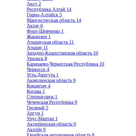
Аксу
2
Республика Алтай
14
Горно-Алтайск
5
Мангистауская область
14
Актау
6
Форт-Шевченко
1
Жанаозен
1
Атырауская область
11
Атырау
11
Западно-Казахстанская область
10
Уральск
8
Карачаево-Черкесская Республика
10
Черкесск
4
Усть-Джегута
1
Акмолинская область
9
Кокшетау
4
Косшы
1
Степногорск
1
Чеченская Республика
9
Грозный
5
Аргун
1
Урус-Мартан
1
Актюбинская область
9
Актобе
9
Еврейская автономная область
8