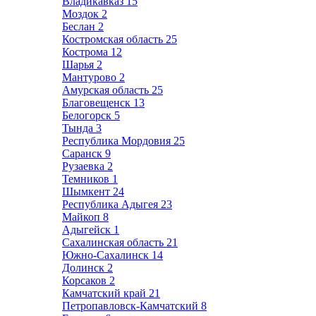
Владикавказ
15
Моздок
2
Беслан
2
Костромская область
25
Кострома
12
Шарья
2
Мантурово
2
Амурская область
25
Благовещенск
13
Белогорск
5
Тында
3
Республика Мордовия
25
Саранск
9
Рузаевка
2
Темников
1
Шымкент
24
Республика Адыгея
23
Майкоп
8
Адыгейск
1
Сахалинская область
21
Южно-Сахалинск
14
Долинск
2
Корсаков
2
Камчатский край
21
Петропавловск-Камчатский
8