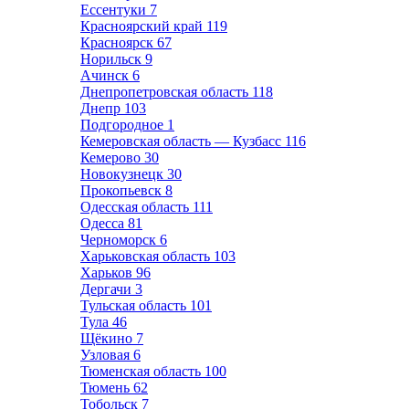
Ессентуки
7
Красноярский край
119
Красноярск
67
Норильск
9
Ачинск
6
Днепропетровская область
118
Днепр
103
Подгородное
1
Кемеровская область — Кузбасс
116
Кемерово
30
Новокузнецк
30
Прокопьевск
8
Одесская область
111
Одесса
81
Черноморск
6
Харьковская область
103
Харьков
96
Дергачи
3
Тульская область
101
Тула
46
Щёкино
7
Узловая
6
Тюменская область
100
Тюмень
62
Тобольск
7