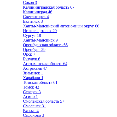
Сокол
3
Калининградская область
67
Калининград
46
Светлогорск
4
Балтийск
3
Ханты-Мансийский автономный округ
66
Нижневартовск
20
Сургут
18
Ханты-Мансийск
9
Оренбургская область
66
Оренбург
29
Орск
7
Бузулук
6
Астраханская область
64
Астрахань
47
Знаменск
1
Харабали
1
Томская область
61
Томск
42
Северск
3
Асино
1
Смоленская область
57
Смоленск
31
Вязьма
4
Сафоново
3