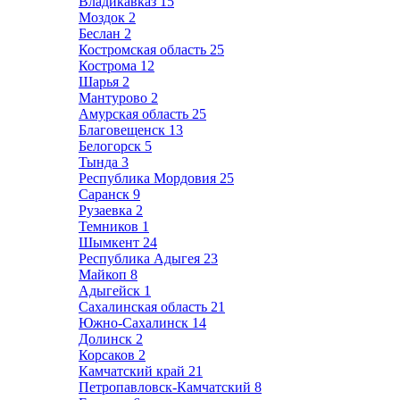
Владикавказ
15
Моздок
2
Беслан
2
Костромская область
25
Кострома
12
Шарья
2
Мантурово
2
Амурская область
25
Благовещенск
13
Белогорск
5
Тында
3
Республика Мордовия
25
Саранск
9
Рузаевка
2
Темников
1
Шымкент
24
Республика Адыгея
23
Майкоп
8
Адыгейск
1
Сахалинская область
21
Южно-Сахалинск
14
Долинск
2
Корсаков
2
Камчатский край
21
Петропавловск-Камчатский
8