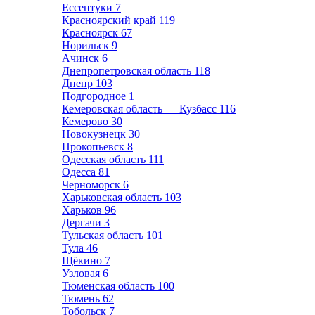
Ессентуки
7
Красноярский край
119
Красноярск
67
Норильск
9
Ачинск
6
Днепропетровская область
118
Днепр
103
Подгородное
1
Кемеровская область — Кузбасс
116
Кемерово
30
Новокузнецк
30
Прокопьевск
8
Одесская область
111
Одесса
81
Черноморск
6
Харьковская область
103
Харьков
96
Дергачи
3
Тульская область
101
Тула
46
Щёкино
7
Узловая
6
Тюменская область
100
Тюмень
62
Тобольск
7