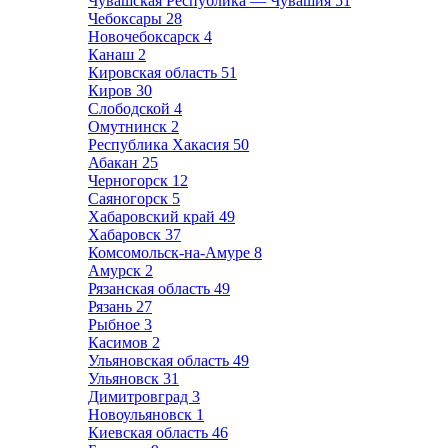
Чувашская Республика — Чувашия
51
Чебоксары
28
Новочебоксарск
4
Канаш
2
Кировская область
51
Киров
30
Слободской
4
Омутнинск
2
Республика Хакасия
50
Абакан
25
Черногорск
12
Саяногорск
5
Хабаровский край
49
Хабаровск
37
Комсомольск-на-Амуре
8
Амурск
2
Рязанская область
49
Рязань
27
Рыбное
3
Касимов
2
Ульяновская область
49
Ульяновск
31
Димитровград
3
Новоульяновск
1
Киевская область
46