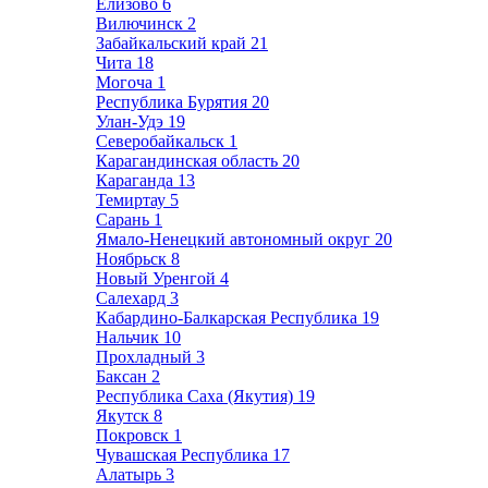
Елизово
6
Вилючинск
2
Забайкальский край
21
Чита
18
Могоча
1
Республика Бурятия
20
Улан-Удэ
19
Северобайкальск
1
Карагандинская область
20
Караганда
13
Темиртау
5
Сарань
1
Ямало-Ненецкий автономный округ
20
Ноябрьск
8
Новый Уренгой
4
Салехард
3
Кабардино-Балкарская Республика
19
Нальчик
10
Прохладный
3
Баксан
2
Республика Саха (Якутия)
19
Якутск
8
Покровск
1
Чувашская Республика
17
Алатырь
3