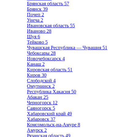
Брянская область
57
Брянск
39
Почеп
2
Унеча
2
Ивановская область
55
Иваново
28
Шуя
6
Тейково
5
Чувашская Республика — Чувашия
51
Чебоксары
28
Новочебоксарск
4
Канаш
2
Кировская область
51
Киров
30
Слободской
4
Омутнинск
2
Республика Хакасия
50
Абакан
25
Черногорск
12
Саяногорск
5
Хабаровский край
49
Хабаровск
37
Комсомольск-на-Амуре
8
Амурск
2
Рязанская область
49