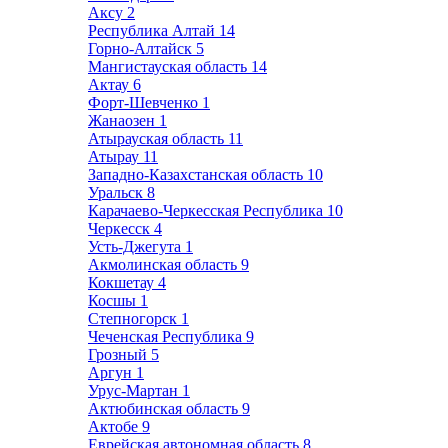
Аксу
2
Республика Алтай
14
Горно-Алтайск
5
Мангистауская область
14
Актау
6
Форт-Шевченко
1
Жанаозен
1
Атырауская область
11
Атырау
11
Западно-Казахстанская область
10
Уральск
8
Карачаево-Черкесская Республика
10
Черкесск
4
Усть-Джегута
1
Акмолинская область
9
Кокшетау
4
Косшы
1
Степногорск
1
Чеченская Республика
9
Грозный
5
Аргун
1
Урус-Мартан
1
Актюбинская область
9
Актобе
9
Еврейская автономная область
8