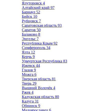
Ялуторовск
4
Алтайский край
97
Барнаул
52
Бийск
10
Рубцовск
7
Саратовская область
93
Саратов
50
Балаково
8
Энгельс
7
Республика Крым
92
Симферополь
34
Ялта
12
Керчь
9
Удмуртская Республика
83
Ижевск
44
Глазов
9
Можга
6
Тверская область
81
Тверь
29
Вышний Волочёк
4
Ржев
4
Калужская область
80
Калуга
31
Обнинск
9
Малоярославец
6