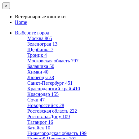
×
Ветеринарные клиники
Home
Выберите город
Москва
865
Зеленоград
13
Щербинка
7
Троицк
4
Московская область
797
Балашиха
50
Химки
40
Люберцы
38
Санкт-Петербург
451
Краснодарский край
410
Краснодар
155
Сочи
47
Новороссийск
28
Ростовская область
222
Ростов-на-Дону
109
Таганрог
16
Батайск
10
Нижегородская область
199
Нижний Новгород
101