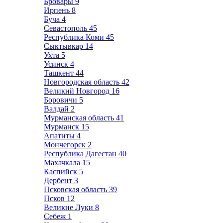
Бровары
9
Ирпень
8
Буча
4
Севастополь
45
Республика Коми
45
Сыктывкар
14
Ухта
5
Усинск
4
Ташкент
44
Новгородская область
42
Великий Новгород
16
Боровичи
5
Валдай
2
Мурманская область
41
Мурманск
15
Апатиты
4
Мончегорск
2
Республика Дагестан
40
Махачкала
15
Каспийск
5
Дербент
3
Псковская область
39
Псков
12
Великие Луки
8
Себеж
1