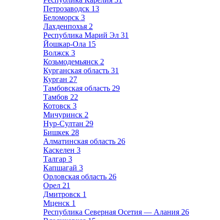
Петрозаводск
13
Беломорск
3
Лахденпохья
2
Республика Марий Эл
31
Йошкар-Ола
15
Волжск
3
Козьмодемьянск
2
Курганская область
31
Курган
27
Тамбовская область
29
Тамбов
22
Котовск
3
Мичуринск
2
Нур-Султан
29
Бишкек
28
Алматинская область
26
Каскелен
3
Талгар
3
Капшагай
3
Орловская область
26
Орел
21
Дмитровск
1
Мценск
1
Республика Северная Осетия — Алания
26