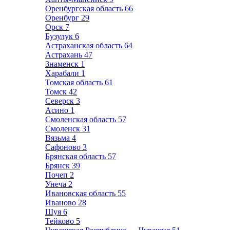
Оренбургская область
66
Оренбург
29
Орск
7
Бузулук
6
Астраханская область
64
Астрахань
47
Знаменск
1
Харабали
1
Томская область
61
Томск
42
Северск
3
Асино
1
Смоленская область
57
Смоленск
31
Вязьма
4
Сафоново
3
Брянская область
57
Брянск
39
Почеп
2
Унеча
2
Ивановская область
55
Иваново
28
Шуя
6
Тейково
5