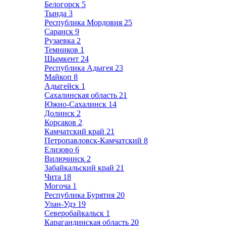
Белогорск
5
Тында
3
Республика Мордовия
25
Саранск
9
Рузаевка
2
Темников
1
Шымкент
24
Республика Адыгея
23
Майкоп
8
Адыгейск
1
Сахалинская область
21
Южно-Сахалинск
14
Долинск
2
Корсаков
2
Камчатский край
21
Петропавловск-Камчатский
8
Елизово
6
Вилючинск
2
Забайкальский край
21
Чита
18
Могоча
1
Республика Бурятия
20
Улан-Удэ
19
Северобайкальск
1
Карагандинская область
20