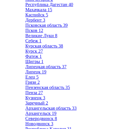
Республика Дагестан
40
Махачкала
15
Каспийск
5
Дербент
3
Псковская область
39
Псков
12
Великие Луки
8
Себеж
1
Курская область
38
Курск
27
Фатеж
1
Щигры
1
Липецкая область
37
Липецк
19
Елец
5
Грязи
2
Пензенская область
35
Пенза
27
Кузнецк
3
Заречный
2
Архангельская область
33
Архангельск
19
Северодвинск
8
Новодвинск
3
Республика Карелия
31