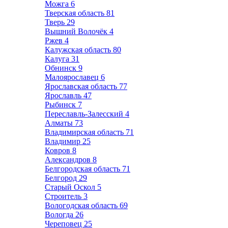
Можга
6
Тверская область
81
Тверь
29
Вышний Волочёк
4
Ржев
4
Калужская область
80
Калуга
31
Обнинск
9
Малоярославец
6
Ярославская область
77
Ярославль
47
Рыбинск
7
Переславль-Залесский
4
Алматы
73
Владимирская область
71
Владимир
25
Ковров
8
Александров
8
Белгородская область
71
Белгород
29
Старый Оскол
5
Строитель
3
Вологодская область
69
Вологда
26
Череповец
25