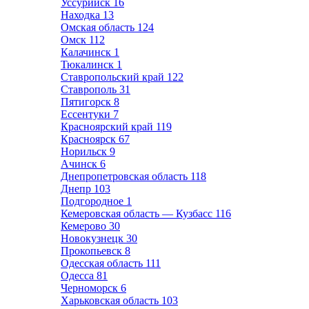
Уссурийск
16
Находка
13
Омская область
124
Омск
112
Калачинск
1
Тюкалинск
1
Ставропольский край
122
Ставрополь
31
Пятигорск
8
Ессентуки
7
Красноярский край
119
Красноярск
67
Норильск
9
Ачинск
6
Днепропетровская область
118
Днепр
103
Подгородное
1
Кемеровская область — Кузбасс
116
Кемерово
30
Новокузнецк
30
Прокопьевск
8
Одесская область
111
Одесса
81
Черноморск
6
Харьковская область
103