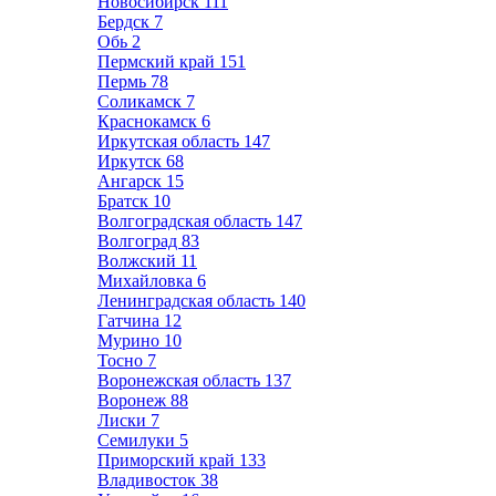
Новосибирск
111
Бердск
7
Обь
2
Пермский край
151
Пермь
78
Соликамск
7
Краснокамск
6
Иркутская область
147
Иркутск
68
Ангарск
15
Братск
10
Волгоградская область
147
Волгоград
83
Волжский
11
Михайловка
6
Ленинградская область
140
Гатчина
12
Мурино
10
Тосно
7
Воронежская область
137
Воронеж
88
Лиски
7
Семилуки
5
Приморский край
133
Владивосток
38