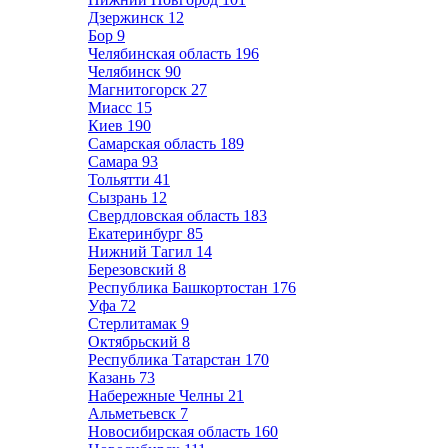
Дзержинск
12
Бор
9
Челябинская область
196
Челябинск
90
Магнитогорск
27
Миасс
15
Киев
190
Самарская область
189
Самара
93
Тольятти
41
Сызрань
12
Свердловская область
183
Екатеринбург
85
Нижний Тагил
14
Березовский
8
Республика Башкортостан
176
Уфа
72
Стерлитамак
9
Октябрьский
8
Республика Татарстан
170
Казань
73
Набережные Челны
21
Альметьевск
7
Новосибирская область
160