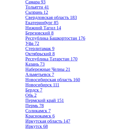
Самара
93
Тольятти
41
Сызрань
12
Свердловская область
183
Екатеринбург
85
Нижний Тагил
14
Березовский
8
Республика Башкортостан
176
Уфа
72
Стерлитамак
9
Октябрьский
8
Республика Татарстан
170
Казань
73
Набережные Челны
21
Альметьевск
7
Новосибирская область
160
Новосибирск
111
Бердск
7
Обь
2
Пермский край
151
Пермь
78
Соликамск
7
Краснокамск
6
Иркутская область
147
Иркутск
68