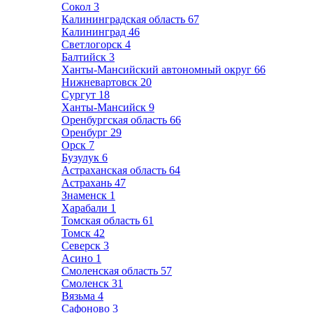
Сокол
3
Калининградская область
67
Калининград
46
Светлогорск
4
Балтийск
3
Ханты-Мансийский автономный округ
66
Нижневартовск
20
Сургут
18
Ханты-Мансийск
9
Оренбургская область
66
Оренбург
29
Орск
7
Бузулук
6
Астраханская область
64
Астрахань
47
Знаменск
1
Харабали
1
Томская область
61
Томск
42
Северск
3
Асино
1
Смоленская область
57
Смоленск
31
Вязьма
4
Сафоново
3