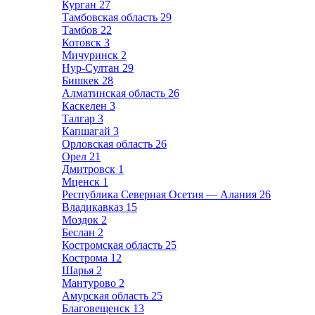
Курган
27
Тамбовская область
29
Тамбов
22
Котовск
3
Мичуринск
2
Нур-Султан
29
Бишкек
28
Алматинская область
26
Каскелен
3
Талгар
3
Капшагай
3
Орловская область
26
Орел
21
Дмитровск
1
Мценск
1
Республика Северная Осетия — Алания
26
Владикавказ
15
Моздок
2
Беслан
2
Костромская область
25
Кострома
12
Шарья
2
Мантурово
2
Амурская область
25
Благовещенск
13