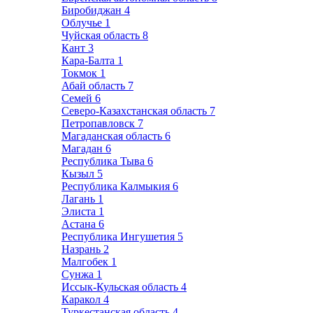
Биробиджан
4
Облучье
1
Чуйская область
8
Кант
3
Кара-Балта
1
Токмок
1
Абай область
7
Семей
6
Северо-Казахстанская область
7
Петропавловск
7
Магаданская область
6
Магадан
6
Республика Тыва
6
Кызыл
5
Республика Калмыкия
6
Лагань
1
Элиста
1
Астана
6
Республика Ингушетия
5
Назрань
2
Малгобек
1
Сунжа
1
Иссык-Кульская область
4
Каракол
4
Туркестанская область
4