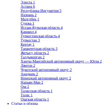
Элиста
1
Астана
6
Республика Ингушетия
5
Назрань
2
Малгобек
1
Сунжа
1
Иссык-Кульская область
4
Каракол
4
Туркестанская область
4
Туркестан
3
Кентау
1
Ташкентская область
3
Жетысу область
2
Талдыкорган
2
Ханты-Мансийский автономный округ — Югра
2
Лянтор
2
Чукотский автономный округ
2
Анадырь
2
Ненецкий автономный округ
2
Нарьян-Мар
2
Ош
2
Таласская область
1
Талас
1
Ошская область
1
Статьи и обзоры