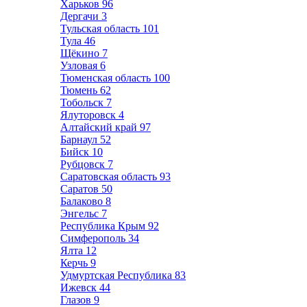
Харьков
96
Дергачи
3
Тульская область
101
Тула
46
Щёкино
7
Узловая
6
Тюменская область
100
Тюмень
62
Тобольск
7
Ялуторовск
4
Алтайский край
97
Барнаул
52
Бийск
10
Рубцовск
7
Саратовская область
93
Саратов
50
Балаково
8
Энгельс
7
Республика Крым
92
Симферополь
34
Ялта
12
Керчь
9
Удмуртская Республика
83
Ижевск
44
Глазов
9