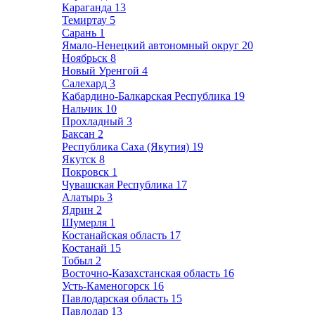
Караганда
13
Темиртау
5
Сарань
1
Ямало-Ненецкий автономный округ
20
Ноябрьск
8
Новый Уренгой
4
Салехард
3
Кабардино-Балкарская Республика
19
Нальчик
10
Прохладный
3
Баксан
2
Республика Саха (Якутия)
19
Якутск
8
Покровск
1
Чувашская Республика
17
Алатырь
3
Ядрин
2
Шумерля
1
Костанайская область
17
Костанай
15
Тобыл
2
Восточно-Казахстанская область
16
Усть-Каменогорск
16
Павлодарская область
15
Павлодар
13