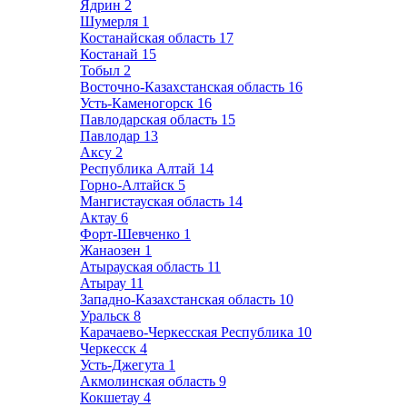
Ядрин
2
Шумерля
1
Костанайская область
17
Костанай
15
Тобыл
2
Восточно-Казахстанская область
16
Усть-Каменогорск
16
Павлодарская область
15
Павлодар
13
Аксу
2
Республика Алтай
14
Горно-Алтайск
5
Мангистауская область
14
Актау
6
Форт-Шевченко
1
Жанаозен
1
Атырауская область
11
Атырау
11
Западно-Казахстанская область
10
Уральск
8
Карачаево-Черкесская Республика
10
Черкесск
4
Усть-Джегута
1
Акмолинская область
9
Кокшетау
4