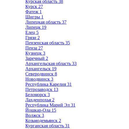
Курская область
38
Курск
27
Фатеж
1
Щигры
1
Липецкая область
37
Липецк
19
Елец
5
Грязи
2
Пензенская область
35
Пенза
27
Кузнецк
3
Заречный
2
Архангельская область
33
Архангельск
19
Северодвинск
8
Новодвинск
3
Республика Карелия
31
Петрозаводск
13
Беломорск
3
Лахденпохья
2
Республика Марий Эл
31
Йошкар-Ола
15
Волжск
3
Козьмодемьянск
2
Курганская область
31