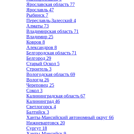
Ярославская область
77
Ярославль
47
Рыбинск
7
Переславль-Залесский
4
Алматы
73
Владимирская область
71
Владимир
25
Ковров
8
Александров
8
Белгородская область
71
Белгород
29
Старый Оскол
5
Строитель
3
Вологодская область
69
Вологда
26
Череповец
25
Сокол
3
Калининградская область
67
Калининград
46
Светлогорск
4
Балтийск
3
Ханты-Мансийский автономный округ
66
Нижневартовск
20
Сургут
18
Ханты-Мансийск
9