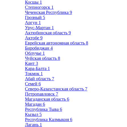
Косшы
1
Степногорск
1
Чеченская Республика
9
Грозный
5
Аргун
1
Урус-Мартан
1
Актюбинская область
9
Актобе
9
Еврейская автономная область
8
Биробиджан
4
Облучье
1
Чуйская область
8
Кант
3
Кара-Балта
1
Токмок
1
Абай область
7
Семей
6
Северо-Казахстанская область
7
Петропавловск
7
Магаданская область
6
Магадан
6
Республика Тыва
6
Кызыл
5
Республика Калмыкия
6
Лагань
1