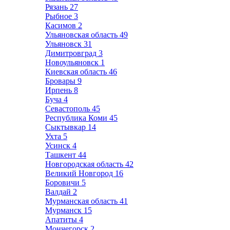
Рязань
27
Рыбное
3
Касимов
2
Ульяновская область
49
Ульяновск
31
Димитровград
3
Новоульяновск
1
Киевская область
46
Бровары
9
Ирпень
8
Буча
4
Севастополь
45
Республика Коми
45
Сыктывкар
14
Ухта
5
Усинск
4
Ташкент
44
Новгородская область
42
Великий Новгород
16
Боровичи
5
Валдай
2
Мурманская область
41
Мурманск
15
Апатиты
4
Мончегорск
2