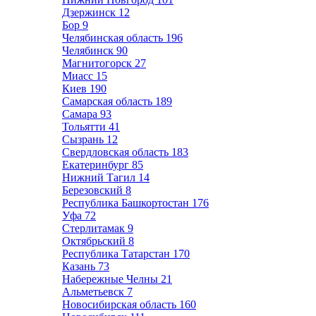
Дзержинск
12
Бор
9
Челябинская область
196
Челябинск
90
Магнитогорск
27
Миасс
15
Киев
190
Самарская область
189
Самара
93
Тольятти
41
Сызрань
12
Свердловская область
183
Екатеринбург
85
Нижний Тагил
14
Березовский
8
Республика Башкортостан
176
Уфа
72
Стерлитамак
9
Октябрьский
8
Республика Татарстан
170
Казань
73
Набережные Челны
21
Альметьевск
7
Новосибирская область
160