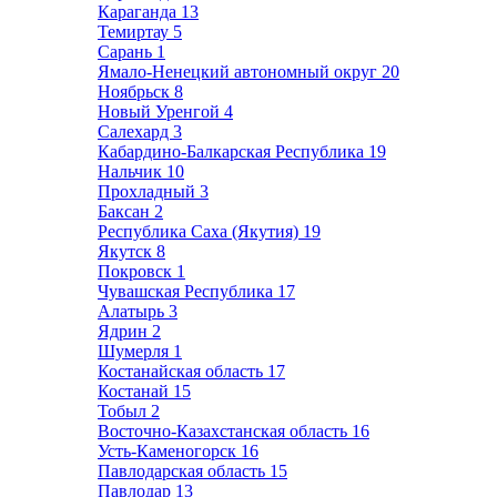
Караганда
13
Темиртау
5
Сарань
1
Ямало-Ненецкий автономный округ
20
Ноябрьск
8
Новый Уренгой
4
Салехард
3
Кабардино-Балкарская Республика
19
Нальчик
10
Прохладный
3
Баксан
2
Республика Саха (Якутия)
19
Якутск
8
Покровск
1
Чувашская Республика
17
Алатырь
3
Ядрин
2
Шумерля
1
Костанайская область
17
Костанай
15
Тобыл
2
Восточно-Казахстанская область
16
Усть-Каменогорск
16
Павлодарская область
15
Павлодар
13