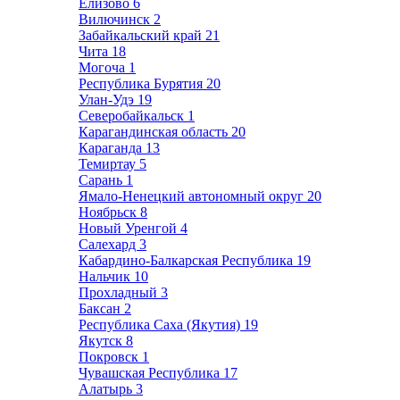
Елизово
6
Вилючинск
2
Забайкальский край
21
Чита
18
Могоча
1
Республика Бурятия
20
Улан-Удэ
19
Северобайкальск
1
Карагандинская область
20
Караганда
13
Темиртау
5
Сарань
1
Ямало-Ненецкий автономный округ
20
Ноябрьск
8
Новый Уренгой
4
Салехард
3
Кабардино-Балкарская Республика
19
Нальчик
10
Прохладный
3
Баксан
2
Республика Саха (Якутия)
19
Якутск
8
Покровск
1
Чувашская Республика
17
Алатырь
3