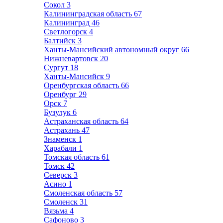
Сокол
3
Калининградская область
67
Калининград
46
Светлогорск
4
Балтийск
3
Ханты-Мансийский автономный округ
66
Нижневартовск
20
Сургут
18
Ханты-Мансийск
9
Оренбургская область
66
Оренбург
29
Орск
7
Бузулук
6
Астраханская область
64
Астрахань
47
Знаменск
1
Харабали
1
Томская область
61
Томск
42
Северск
3
Асино
1
Смоленская область
57
Смоленск
31
Вязьма
4
Сафоново
3