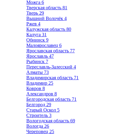
Можга
6
Тверская область
81
Тверь
29
Вышний Волочёк
4
Ржев
4
Калужская область
80
Калуга
31
Обнинск
9
Малоярославец
6
Ярославская область
77
Ярославль
47
Рыбинск
7
Переславль-Залесский
4
Алматы
73
Владимирская область
71
Владимир
25
Ковров
8
Александров
8
Белгородская область
71
Белгород
29
Старый Оскол
5
Строитель
3
Вологодская область
69
Вологда
26
Череповец
25