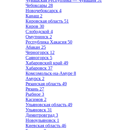
Чувашская Республика — Чувашия
51
Чебоксары
28
Новочебоксарск
4
Канаш
2
Кировская область
51
Киров
30
Слободской
4
Омутнинск
2
Республика Хакасия
50
Абакан
25
Черногорск
12
Саяногорск
5
Хабаровский край
49
Хабаровск
37
Комсомольск-на-Амуре
8
Амурск
2
Рязанская область
49
Рязань
27
Рыбное
3
Касимов
2
Ульяновская область
49
Ульяновск
31
Димитровград
3
Новоульяновск
1
Киевская область
46