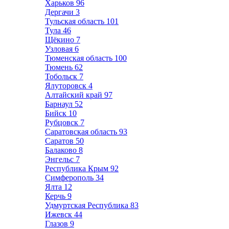
Харьков
96
Дергачи
3
Тульская область
101
Тула
46
Щёкино
7
Узловая
6
Тюменская область
100
Тюмень
62
Тобольск
7
Ялуторовск
4
Алтайский край
97
Барнаул
52
Бийск
10
Рубцовск
7
Саратовская область
93
Саратов
50
Балаково
8
Энгельс
7
Республика Крым
92
Симферополь
34
Ялта
12
Керчь
9
Удмуртская Республика
83
Ижевск
44
Глазов
9