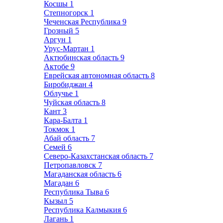
Косшы
1
Степногорск
1
Чеченская Республика
9
Грозный
5
Аргун
1
Урус-Мартан
1
Актюбинская область
9
Актобе
9
Еврейская автономная область
8
Биробиджан
4
Облучье
1
Чуйская область
8
Кант
3
Кара-Балта
1
Токмок
1
Абай область
7
Семей
6
Северо-Казахстанская область
7
Петропавловск
7
Магаданская область
6
Магадан
6
Республика Тыва
6
Кызыл
5
Республика Калмыкия
6
Лагань
1