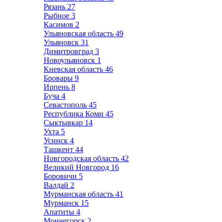
Рязань
27
Рыбное
3
Касимов
2
Ульяновская область
49
Ульяновск
31
Димитровград
3
Новоульяновск
1
Киевская область
46
Бровары
9
Ирпень
8
Буча
4
Севастополь
45
Республика Коми
45
Сыктывкар
14
Ухта
5
Усинск
4
Ташкент
44
Новгородская область
42
Великий Новгород
16
Боровичи
5
Валдай
2
Мурманская область
41
Мурманск
15
Апатиты
4
Мончегорск
2