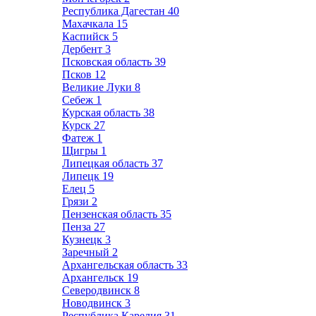
Республика Дагестан
40
Махачкала
15
Каспийск
5
Дербент
3
Псковская область
39
Псков
12
Великие Луки
8
Себеж
1
Курская область
38
Курск
27
Фатеж
1
Щигры
1
Липецкая область
37
Липецк
19
Елец
5
Грязи
2
Пензенская область
35
Пенза
27
Кузнецк
3
Заречный
2
Архангельская область
33
Архангельск
19
Северодвинск
8
Новодвинск
3
Республика Карелия
31