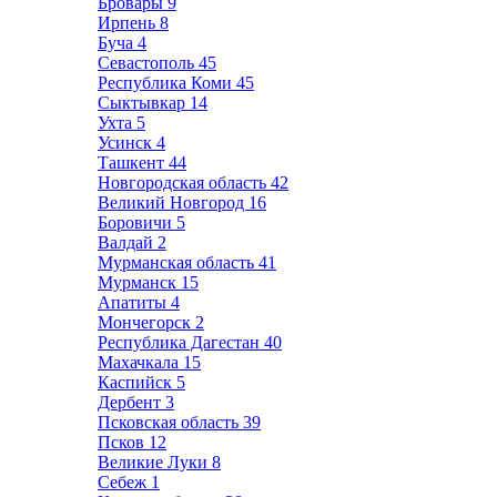
Бровары
9
Ирпень
8
Буча
4
Севастополь
45
Республика Коми
45
Сыктывкар
14
Ухта
5
Усинск
4
Ташкент
44
Новгородская область
42
Великий Новгород
16
Боровичи
5
Валдай
2
Мурманская область
41
Мурманск
15
Апатиты
4
Мончегорск
2
Республика Дагестан
40
Махачкала
15
Каспийск
5
Дербент
3
Псковская область
39
Псков
12
Великие Луки
8
Себеж
1