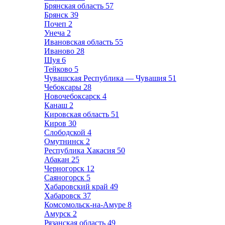
Брянская область
57
Брянск
39
Почеп
2
Унеча
2
Ивановская область
55
Иваново
28
Шуя
6
Тейково
5
Чувашская Республика — Чувашия
51
Чебоксары
28
Новочебоксарск
4
Канаш
2
Кировская область
51
Киров
30
Слободской
4
Омутнинск
2
Республика Хакасия
50
Абакан
25
Черногорск
12
Саяногорск
5
Хабаровский край
49
Хабаровск
37
Комсомольск-на-Амуре
8
Амурск
2
Рязанская область
49