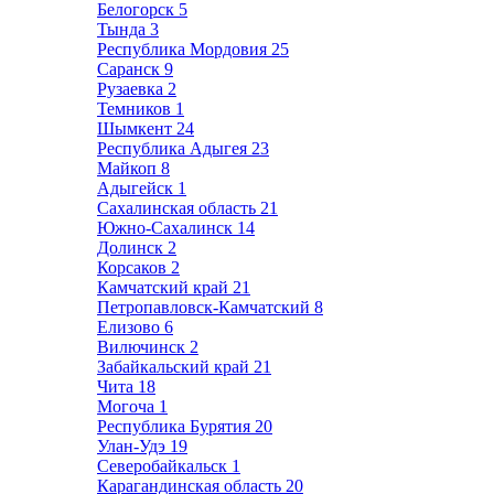
Белогорск
5
Тында
3
Республика Мордовия
25
Саранск
9
Рузаевка
2
Темников
1
Шымкент
24
Республика Адыгея
23
Майкоп
8
Адыгейск
1
Сахалинская область
21
Южно-Сахалинск
14
Долинск
2
Корсаков
2
Камчатский край
21
Петропавловск-Камчатский
8
Елизово
6
Вилючинск
2
Забайкальский край
21
Чита
18
Могоча
1
Республика Бурятия
20
Улан-Удэ
19
Северобайкальск
1
Карагандинская область
20