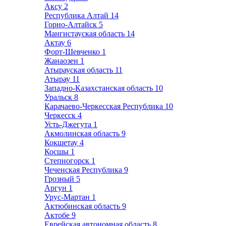
Аксу
2
Республика Алтай
14
Горно-Алтайск
5
Мангистауская область
14
Актау
6
Форт-Шевченко
1
Жанаозен
1
Атырауская область
11
Атырау
11
Западно-Казахстанская область
10
Уральск
8
Карачаево-Черкесская Республика
10
Черкесск
4
Усть-Джегута
1
Акмолинская область
9
Кокшетау
4
Косшы
1
Степногорск
1
Чеченская Республика
9
Грозный
5
Аргун
1
Урус-Мартан
1
Актюбинская область
9
Актобе
9
Еврейская автономная область
8