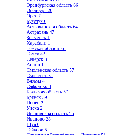
Оренбургская область
66
Оренбург
29
Орск
7
Бузулук
6
Астраханская область
64
Астрахань
47
Знаменск
1
Харабали
1
Томская область
61
Томск
42
Северск
3
Асино
1
Смоленская область
57
Смоленск
31
Вязьма
4
Сафоново
3
Брянская область
57
Брянск
39
Почеп
2
Унеча
2
Ивановская область
55
Иваново
28
Шуя
6
Тейково
5