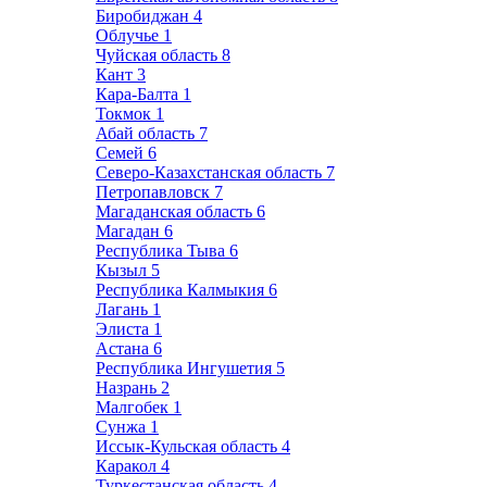
Биробиджан
4
Облучье
1
Чуйская область
8
Кант
3
Кара-Балта
1
Токмок
1
Абай область
7
Семей
6
Северо-Казахстанская область
7
Петропавловск
7
Магаданская область
6
Магадан
6
Республика Тыва
6
Кызыл
5
Республика Калмыкия
6
Лагань
1
Элиста
1
Астана
6
Республика Ингушетия
5
Назрань
2
Малгобек
1
Сунжа
1
Иссык-Кульская область
4
Каракол
4
Туркестанская область
4