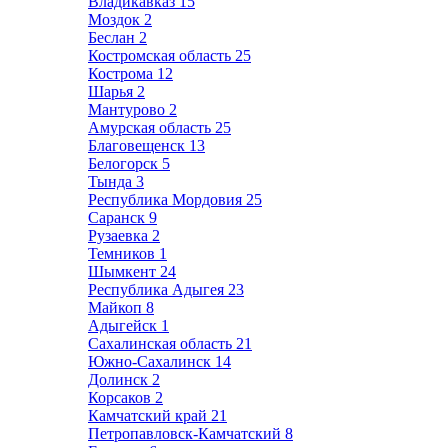
Владикавказ
15
Моздок
2
Беслан
2
Костромская область
25
Кострома
12
Шарья
2
Мантурово
2
Амурская область
25
Благовещенск
13
Белогорск
5
Тында
3
Республика Мордовия
25
Саранск
9
Рузаевка
2
Темников
1
Шымкент
24
Республика Адыгея
23
Майкоп
8
Адыгейск
1
Сахалинская область
21
Южно-Сахалинск
14
Долинск
2
Корсаков
2
Камчатский край
21
Петропавловск-Камчатский
8