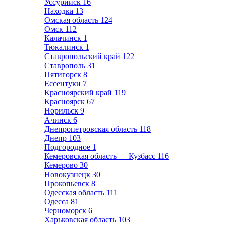
Уссурийск
16
Находка
13
Омская область
124
Омск
112
Калачинск
1
Тюкалинск
1
Ставропольский край
122
Ставрополь
31
Пятигорск
8
Ессентуки
7
Красноярский край
119
Красноярск
67
Норильск
9
Ачинск
6
Днепропетровская область
118
Днепр
103
Подгородное
1
Кемеровская область — Кузбасс
116
Кемерово
30
Новокузнецк
30
Прокопьевск
8
Одесская область
111
Одесса
81
Черноморск
6
Харьковская область
103