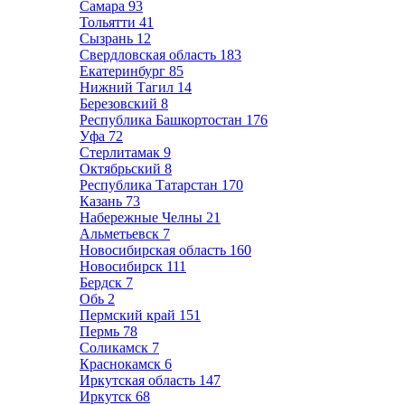
Самара
93
Тольятти
41
Сызрань
12
Свердловская область
183
Екатеринбург
85
Нижний Тагил
14
Березовский
8
Республика Башкортостан
176
Уфа
72
Стерлитамак
9
Октябрьский
8
Республика Татарстан
170
Казань
73
Набережные Челны
21
Альметьевск
7
Новосибирская область
160
Новосибирск
111
Бердск
7
Обь
2
Пермский край
151
Пермь
78
Соликамск
7
Краснокамск
6
Иркутская область
147
Иркутск
68