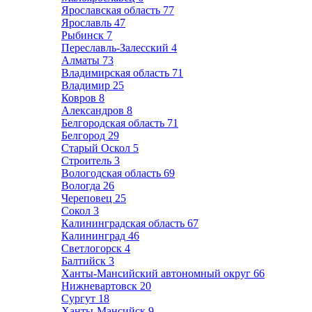
Ярославская область
77
Ярославль
47
Рыбинск
7
Переславль-Залесский
4
Алматы
73
Владимирская область
71
Владимир
25
Ковров
8
Александров
8
Белгородская область
71
Белгород
29
Старый Оскол
5
Строитель
3
Вологодская область
69
Вологда
26
Череповец
25
Сокол
3
Калининградская область
67
Калининград
46
Светлогорск
4
Балтийск
3
Ханты-Мансийский автономный округ
66
Нижневартовск
20
Сургут
18
Ханты-Мансийск
9