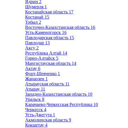
Ядрин
2
Шумерля
1
Костанайская область
17
Костанай
15
Тобыл
2
Восточно-Казахстанская область
16
Усть-Каменогорск
16
Павлодарская область
15
Павлодар
13
Аксу
2
Республика Алтай
14
Горно-Алтайск
5
Мангистауская область
14
Актау
6
Форт-Шевченко
1
Жанаозен
1
Атырауская область
11
Атырау
11
Западно-Казахстанская область
10
Уральск
8
Карачаево-Черкесская Республика
10
Черкесск
4
Усть-Джегута
1
Акмолинская область
9
Кокшетау
4