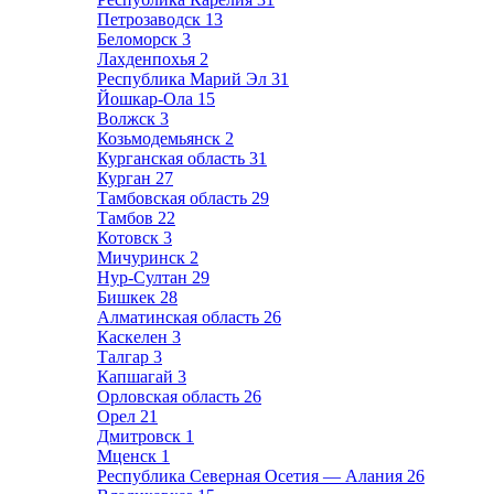
Петрозаводск
13
Беломорск
3
Лахденпохья
2
Республика Марий Эл
31
Йошкар-Ола
15
Волжск
3
Козьмодемьянск
2
Курганская область
31
Курган
27
Тамбовская область
29
Тамбов
22
Котовск
3
Мичуринск
2
Нур-Султан
29
Бишкек
28
Алматинская область
26
Каскелен
3
Талгар
3
Капшагай
3
Орловская область
26
Орел
21
Дмитровск
1
Мценск
1
Республика Северная Осетия — Алания
26