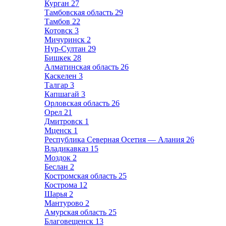
Курган
27
Тамбовская область
29
Тамбов
22
Котовск
3
Мичуринск
2
Нур-Султан
29
Бишкек
28
Алматинская область
26
Каскелен
3
Талгар
3
Капшагай
3
Орловская область
26
Орел
21
Дмитровск
1
Мценск
1
Республика Северная Осетия — Алания
26
Владикавказ
15
Моздок
2
Беслан
2
Костромская область
25
Кострома
12
Шарья
2
Мантурово
2
Амурская область
25
Благовещенск
13