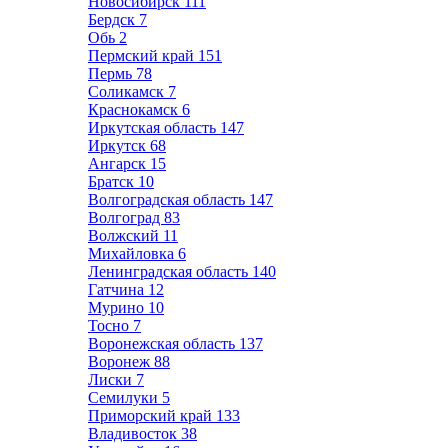
Новосибирск
111
Бердск
7
Обь
2
Пермский край
151
Пермь
78
Соликамск
7
Краснокамск
6
Иркутская область
147
Иркутск
68
Ангарск
15
Братск
10
Волгоградская область
147
Волгоград
83
Волжский
11
Михайловка
6
Ленинградская область
140
Гатчина
12
Мурино
10
Тосно
7
Воронежская область
137
Воронеж
88
Лиски
7
Семилуки
5
Приморский край
133
Владивосток
38