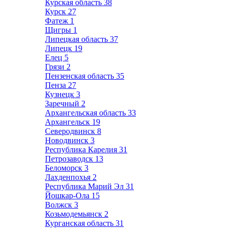
Курская область
38
Курск
27
Фатеж
1
Щигры
1
Липецкая область
37
Липецк
19
Елец
5
Грязи
2
Пензенская область
35
Пенза
27
Кузнецк
3
Заречный
2
Архангельская область
33
Архангельск
19
Северодвинск
8
Новодвинск
3
Республика Карелия
31
Петрозаводск
13
Беломорск
3
Лахденпохья
2
Республика Марий Эл
31
Йошкар-Ола
15
Волжск
3
Козьмодемьянск
2
Курганская область
31