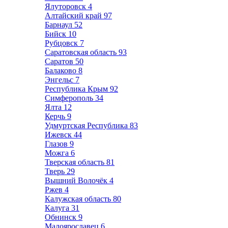
Ялуторовск
4
Алтайский край
97
Барнаул
52
Бийск
10
Рубцовск
7
Саратовская область
93
Саратов
50
Балаково
8
Энгельс
7
Республика Крым
92
Симферополь
34
Ялта
12
Керчь
9
Удмуртская Республика
83
Ижевск
44
Глазов
9
Можга
6
Тверская область
81
Тверь
29
Вышний Волочёк
4
Ржев
4
Калужская область
80
Калуга
31
Обнинск
9
Малоярославец
6