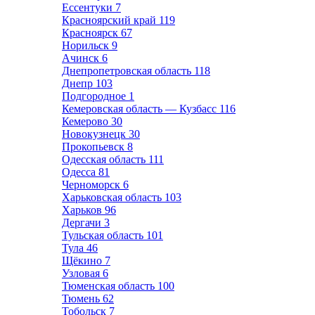
Ессентуки
7
Красноярский край
119
Красноярск
67
Норильск
9
Ачинск
6
Днепропетровская область
118
Днепр
103
Подгородное
1
Кемеровская область — Кузбасс
116
Кемерово
30
Новокузнецк
30
Прокопьевск
8
Одесская область
111
Одесса
81
Черноморск
6
Харьковская область
103
Харьков
96
Дергачи
3
Тульская область
101
Тула
46
Щёкино
7
Узловая
6
Тюменская область
100
Тюмень
62
Тобольск
7