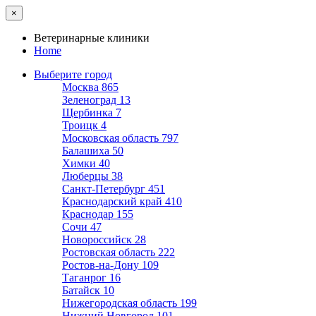
×
Ветеринарные клиники
Home
Выберите город
Москва
865
Зеленоград
13
Щербинка
7
Троицк
4
Московская область
797
Балашиха
50
Химки
40
Люберцы
38
Санкт-Петербург
451
Краснодарский край
410
Краснодар
155
Сочи
47
Новороссийск
28
Ростовская область
222
Ростов-на-Дону
109
Таганрог
16
Батайск
10
Нижегородская область
199
Нижний Новгород
101