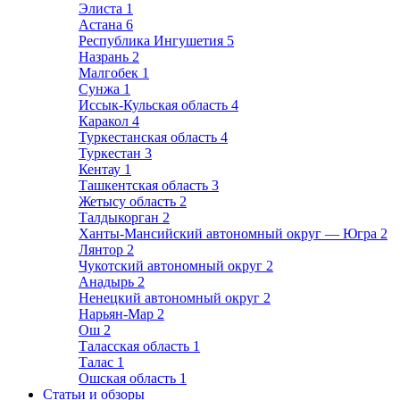
Элиста
1
Астана
6
Республика Ингушетия
5
Назрань
2
Малгобек
1
Сунжа
1
Иссык-Кульская область
4
Каракол
4
Туркестанская область
4
Туркестан
3
Кентау
1
Ташкентская область
3
Жетысу область
2
Талдыкорган
2
Ханты-Мансийский автономный округ — Югра
2
Лянтор
2
Чукотский автономный округ
2
Анадырь
2
Ненецкий автономный округ
2
Нарьян-Мар
2
Ош
2
Таласская область
1
Талас
1
Ошская область
1
Статьи и обзоры