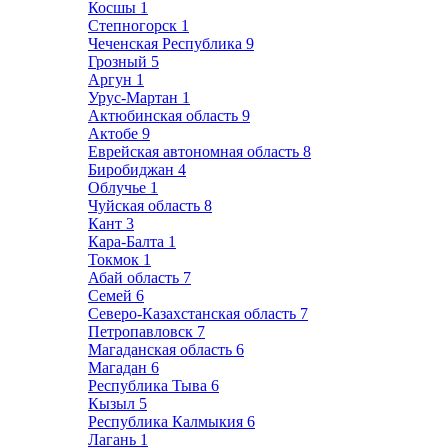
Косшы
1
Степногорск
1
Чеченская Республика
9
Грозный
5
Аргун
1
Урус-Мартан
1
Актюбинская область
9
Актобе
9
Еврейская автономная область
8
Биробиджан
4
Облучье
1
Чуйская область
8
Кант
3
Кара-Балта
1
Токмок
1
Абай область
7
Семей
6
Северо-Казахстанская область
7
Петропавловск
7
Магаданская область
6
Магадан
6
Республика Тыва
6
Кызыл
5
Республика Калмыкия
6
Лагань
1