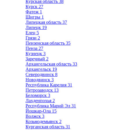
Курская область
38
Курск
27
Фатеж
1
Щигры
1
Липецкая область
37
Липецк
19
Елец
5
Грязи
2
Пензенская область
35
Пенза
27
Кузнецк
3
Заречный
2
Архангельская область
33
Архангельск
19
Северодвинск
8
Новодвинск
3
Республика Карелия
31
Петрозаводск
13
Беломорск
3
Лахденпохья
2
Республика Марий Эл
31
Йошкар-Ола
15
Волжск
3
Козьмодемьянск
2
Курганская область
31