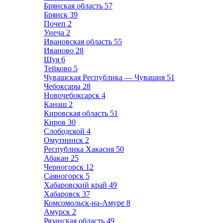
Брянская область
57
Брянск
39
Почеп
2
Унеча
2
Ивановская область
55
Иваново
28
Шуя
6
Тейково
5
Чувашская Республика — Чувашия
51
Чебоксары
28
Новочебоксарск
4
Канаш
2
Кировская область
51
Киров
30
Слободской
4
Омутнинск
2
Республика Хакасия
50
Абакан
25
Черногорск
12
Саяногорск
5
Хабаровский край
49
Хабаровск
37
Комсомольск-на-Амуре
8
Амурск
2
Рязанская область
49