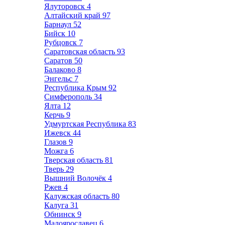
Ялуторовск
4
Алтайский край
97
Барнаул
52
Бийск
10
Рубцовск
7
Саратовская область
93
Саратов
50
Балаково
8
Энгельс
7
Республика Крым
92
Симферополь
34
Ялта
12
Керчь
9
Удмуртская Республика
83
Ижевск
44
Глазов
9
Можга
6
Тверская область
81
Тверь
29
Вышний Волочёк
4
Ржев
4
Калужская область
80
Калуга
31
Обнинск
9
Малоярославец
6