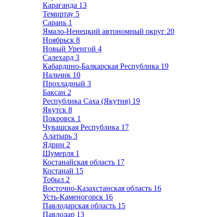
Караганда
13
Темиртау
5
Сарань
1
Ямало-Ненецкий автономный округ
20
Ноябрьск
8
Новый Уренгой
4
Салехард
3
Кабардино-Балкарская Республика
19
Нальчик
10
Прохладный
3
Баксан
2
Республика Саха (Якутия)
19
Якутск
8
Покровск
1
Чувашская Республика
17
Алатырь
3
Ядрин
2
Шумерля
1
Костанайская область
17
Костанай
15
Тобыл
2
Восточно-Казахстанская область
16
Усть-Каменогорск
16
Павлодарская область
15
Павлодар
13