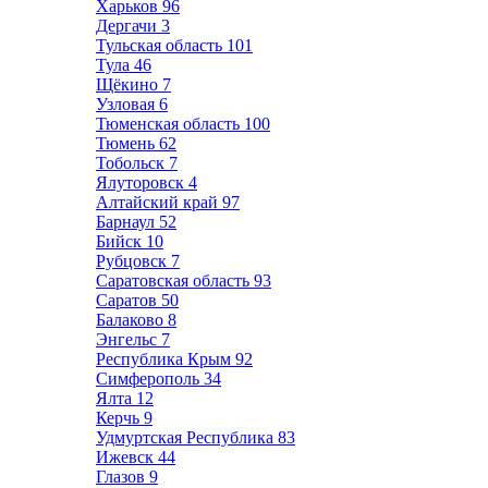
Харьков
96
Дергачи
3
Тульская область
101
Тула
46
Щёкино
7
Узловая
6
Тюменская область
100
Тюмень
62
Тобольск
7
Ялуторовск
4
Алтайский край
97
Барнаул
52
Бийск
10
Рубцовск
7
Саратовская область
93
Саратов
50
Балаково
8
Энгельс
7
Республика Крым
92
Симферополь
34
Ялта
12
Керчь
9
Удмуртская Республика
83
Ижевск
44
Глазов
9