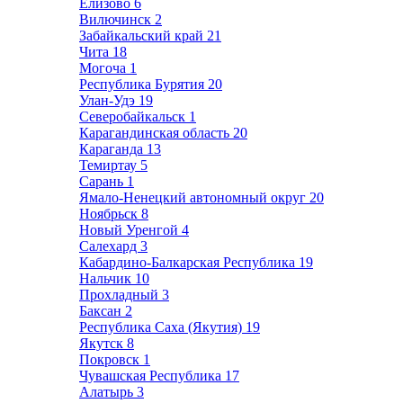
Елизово
6
Вилючинск
2
Забайкальский край
21
Чита
18
Могоча
1
Республика Бурятия
20
Улан-Удэ
19
Северобайкальск
1
Карагандинская область
20
Караганда
13
Темиртау
5
Сарань
1
Ямало-Ненецкий автономный округ
20
Ноябрьск
8
Новый Уренгой
4
Салехард
3
Кабардино-Балкарская Республика
19
Нальчик
10
Прохладный
3
Баксан
2
Республика Саха (Якутия)
19
Якутск
8
Покровск
1
Чувашская Республика
17
Алатырь
3