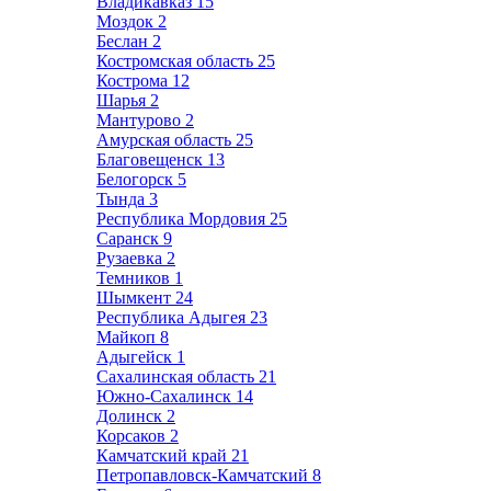
Владикавказ
15
Моздок
2
Беслан
2
Костромская область
25
Кострома
12
Шарья
2
Мантурово
2
Амурская область
25
Благовещенск
13
Белогорск
5
Тында
3
Республика Мордовия
25
Саранск
9
Рузаевка
2
Темников
1
Шымкент
24
Республика Адыгея
23
Майкоп
8
Адыгейск
1
Сахалинская область
21
Южно-Сахалинск
14
Долинск
2
Корсаков
2
Камчатский край
21
Петропавловск-Камчатский
8