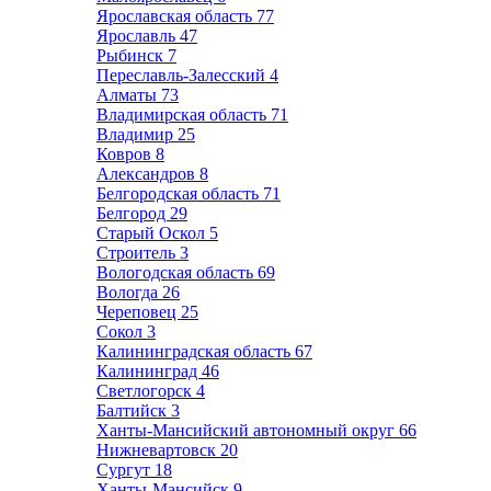
Ярославская область
77
Ярославль
47
Рыбинск
7
Переславль-Залесский
4
Алматы
73
Владимирская область
71
Владимир
25
Ковров
8
Александров
8
Белгородская область
71
Белгород
29
Старый Оскол
5
Строитель
3
Вологодская область
69
Вологда
26
Череповец
25
Сокол
3
Калининградская область
67
Калининград
46
Светлогорск
4
Балтийск
3
Ханты-Мансийский автономный округ
66
Нижневартовск
20
Сургут
18
Ханты-Мансийск
9