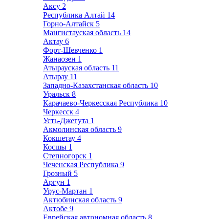
Аксу
2
Республика Алтай
14
Горно-Алтайск
5
Мангистауская область
14
Актау
6
Форт-Шевченко
1
Жанаозен
1
Атырауская область
11
Атырау
11
Западно-Казахстанская область
10
Уральск
8
Карачаево-Черкесская Республика
10
Черкесск
4
Усть-Джегута
1
Акмолинская область
9
Кокшетау
4
Косшы
1
Степногорск
1
Чеченская Республика
9
Грозный
5
Аргун
1
Урус-Мартан
1
Актюбинская область
9
Актобе
9
Еврейская автономная область
8