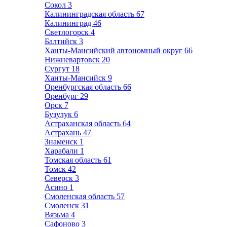
Сокол
3
Калининградская область
67
Калининград
46
Светлогорск
4
Балтийск
3
Ханты-Мансийский автономный округ
66
Нижневартовск
20
Сургут
18
Ханты-Мансийск
9
Оренбургская область
66
Оренбург
29
Орск
7
Бузулук
6
Астраханская область
64
Астрахань
47
Знаменск
1
Харабали
1
Томская область
61
Томск
42
Северск
3
Асино
1
Смоленская область
57
Смоленск
31
Вязьма
4
Сафоново
3