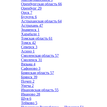
Оренбургская область
66
Оренбург
29
Орск
7
Бузулук
6
Астраханская область
64
Астрахань
47
Знаменск
1
Харабали
1
Томская область
61
Томск
42
Северск
3
Асино
1
Смоленская область
57
Смоленск
31
Вязьма
4
Сафоново
3
Брянская область
57
Брянск
39
Почеп
2
Унеча
2
Ивановская область
55
Иваново
28
Шуя
6
Тейково
5