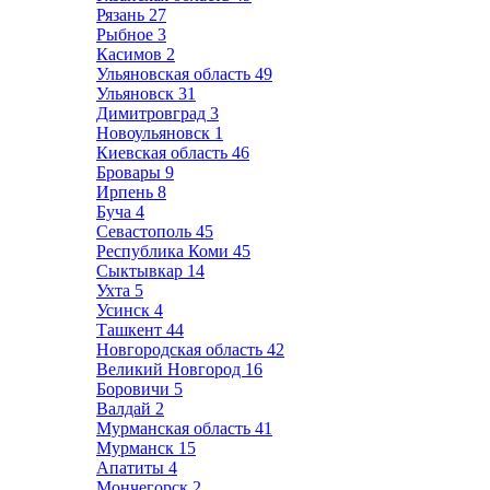
Рязань
27
Рыбное
3
Касимов
2
Ульяновская область
49
Ульяновск
31
Димитровград
3
Новоульяновск
1
Киевская область
46
Бровары
9
Ирпень
8
Буча
4
Севастополь
45
Республика Коми
45
Сыктывкар
14
Ухта
5
Усинск
4
Ташкент
44
Новгородская область
42
Великий Новгород
16
Боровичи
5
Валдай
2
Мурманская область
41
Мурманск
15
Апатиты
4
Мончегорск
2