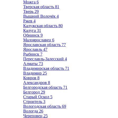
Можга
6
Тверская область
81
Тверь
29
Вышний Волочёк
4
Ржев
4
Калужская область
80
Калуга
31
Обнинск
9
Малоярославец
6
Ярославская область
77
Ярославль
47
Рыбинск
7
Переславль-Залесский
4
Алматы
73
Владимирская область
71
Владимир
25
Ковров
8
Александров
8
Белгородская область
71
Белгород
29
Старый Оскол
5
Строитель
3
Вологодская область
69
Вологда
26
Череповец
25