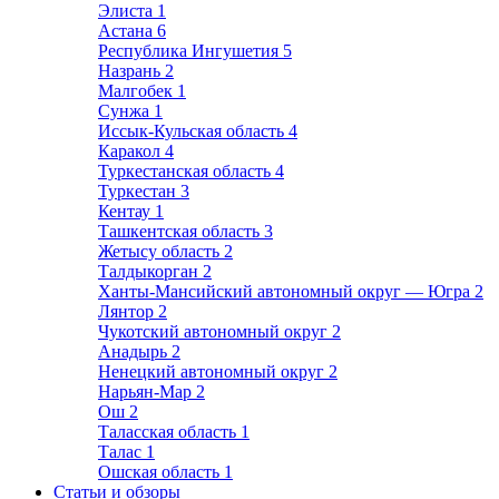
Элиста
1
Астана
6
Республика Ингушетия
5
Назрань
2
Малгобек
1
Сунжа
1
Иссык-Кульская область
4
Каракол
4
Туркестанская область
4
Туркестан
3
Кентау
1
Ташкентская область
3
Жетысу область
2
Талдыкорган
2
Ханты-Мансийский автономный округ — Югра
2
Лянтор
2
Чукотский автономный округ
2
Анадырь
2
Ненецкий автономный округ
2
Нарьян-Мар
2
Ош
2
Таласская область
1
Талас
1
Ошская область
1
Статьи и обзоры