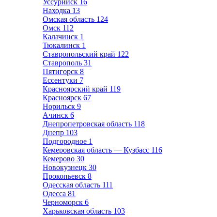
Уссурийск
16
Находка
13
Омская область
124
Омск
112
Калачинск
1
Тюкалинск
1
Ставропольский край
122
Ставрополь
31
Пятигорск
8
Ессентуки
7
Красноярский край
119
Красноярск
67
Норильск
9
Ачинск
6
Днепропетровская область
118
Днепр
103
Подгородное
1
Кемеровская область — Кузбасс
116
Кемерово
30
Новокузнецк
30
Прокопьевск
8
Одесская область
111
Одесса
81
Черноморск
6
Харьковская область
103