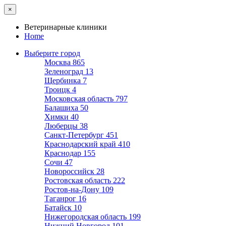
×
Ветеринарные клиники
Home
Выберите город
Москва
865
Зеленоград
13
Щербинка
7
Троицк
4
Московская область
797
Балашиха
50
Химки
40
Люберцы
38
Санкт-Петербург
451
Краснодарский край
410
Краснодар
155
Сочи
47
Новороссийск
28
Ростовская область
222
Ростов-на-Дону
109
Таганрог
16
Батайск
10
Нижегородская область
199
Нижний Новгород
101