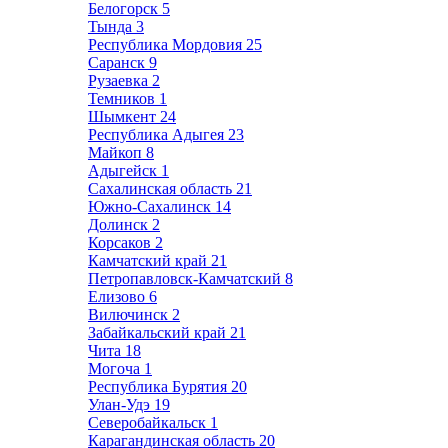
Белогорск
5
Тында
3
Республика Мордовия
25
Саранск
9
Рузаевка
2
Темников
1
Шымкент
24
Республика Адыгея
23
Майкоп
8
Адыгейск
1
Сахалинская область
21
Южно-Сахалинск
14
Долинск
2
Корсаков
2
Камчатский край
21
Петропавловск-Камчатский
8
Елизово
6
Вилючинск
2
Забайкальский край
21
Чита
18
Могоча
1
Республика Бурятия
20
Улан-Удэ
19
Северобайкальск
1
Карагандинская область
20