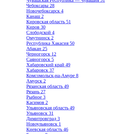
Чувашская Республика — Чувашия
51
Чебоксары
28
Новочебоксарск
4
Канаш
2
Кировская область
51
Киров
30
Слободской
4
Омутнинск
2
Республика Хакасия
50
Абакан
25
Черногорск
12
Саяногорск
5
Хабаровский край
49
Хабаровск
37
Комсомольск-на-Амуре
8
Амурск
2
Рязанская область
49
Рязань
27
Рыбное
3
Касимов
2
Ульяновская область
49
Ульяновск
31
Димитровград
3
Новоульяновск
1
Киевская область
46