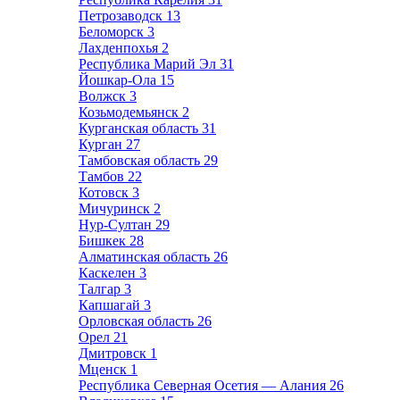
Петрозаводск
13
Беломорск
3
Лахденпохья
2
Республика Марий Эл
31
Йошкар-Ола
15
Волжск
3
Козьмодемьянск
2
Курганская область
31
Курган
27
Тамбовская область
29
Тамбов
22
Котовск
3
Мичуринск
2
Нур-Султан
29
Бишкек
28
Алматинская область
26
Каскелен
3
Талгар
3
Капшагай
3
Орловская область
26
Орел
21
Дмитровск
1
Мценск
1
Республика Северная Осетия — Алания
26