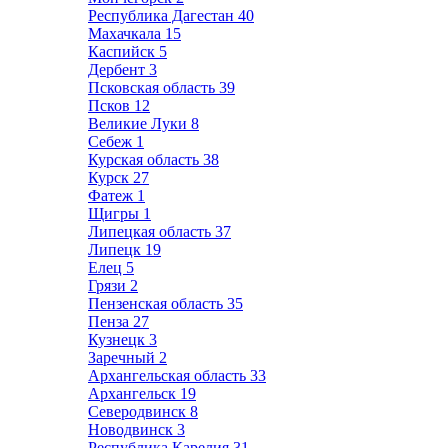
Республика Дагестан
40
Махачкала
15
Каспийск
5
Дербент
3
Псковская область
39
Псков
12
Великие Луки
8
Себеж
1
Курская область
38
Курск
27
Фатеж
1
Щигры
1
Липецкая область
37
Липецк
19
Елец
5
Грязи
2
Пензенская область
35
Пенза
27
Кузнецк
3
Заречный
2
Архангельская область
33
Архангельск
19
Северодвинск
8
Новодвинск
3
Республика Карелия
31