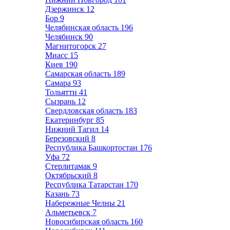
Дзержинск
12
Бор
9
Челябинская область
196
Челябинск
90
Магнитогорск
27
Миасс
15
Киев
190
Самарская область
189
Самара
93
Тольятти
41
Сызрань
12
Свердловская область
183
Екатеринбург
85
Нижний Тагил
14
Березовский
8
Республика Башкортостан
176
Уфа
72
Стерлитамак
9
Октябрьский
8
Республика Татарстан
170
Казань
73
Набережные Челны
21
Альметьевск
7
Новосибирская область
160