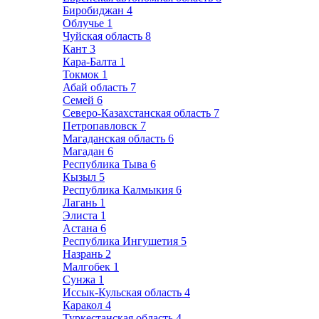
Биробиджан
4
Облучье
1
Чуйская область
8
Кант
3
Кара-Балта
1
Токмок
1
Абай область
7
Семей
6
Северо-Казахстанская область
7
Петропавловск
7
Магаданская область
6
Магадан
6
Республика Тыва
6
Кызыл
5
Республика Калмыкия
6
Лагань
1
Элиста
1
Астана
6
Республика Ингушетия
5
Назрань
2
Малгобек
1
Сунжа
1
Иссык-Кульская область
4
Каракол
4
Туркестанская область
4