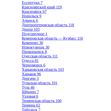
Ессентуки
7
Красноярский край
119
Красноярск
67
Норильск
9
Ачинск
6
Днепропетровская область
118
Днепр
103
Подгородное
1
Кемеровская область — Кузбасс
116
Кемерово
30
Новокузнецк
30
Прокопьевск
8
Одесская область
111
Одесса
81
Черноморск
6
Харьковская область
103
Харьков
96
Дергачи
3
Тульская область
101
Тула
46
Щёкино
7
Узловая
6
Тюменская область
100
Тюмень
62
Тобольск
7