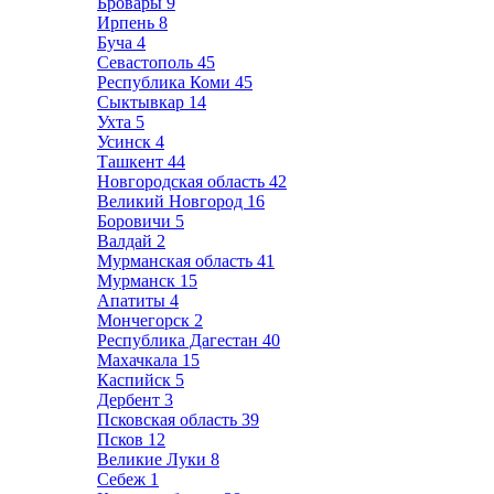
Бровары
9
Ирпень
8
Буча
4
Севастополь
45
Республика Коми
45
Сыктывкар
14
Ухта
5
Усинск
4
Ташкент
44
Новгородская область
42
Великий Новгород
16
Боровичи
5
Валдай
2
Мурманская область
41
Мурманск
15
Апатиты
4
Мончегорск
2
Республика Дагестан
40
Махачкала
15
Каспийск
5
Дербент
3
Псковская область
39
Псков
12
Великие Луки
8
Себеж
1