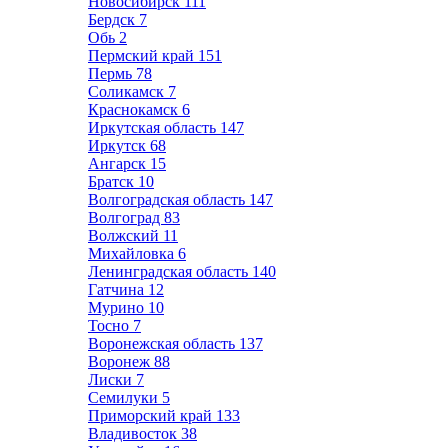
Новосибирск
111
Бердск
7
Обь
2
Пермский край
151
Пермь
78
Соликамск
7
Краснокамск
6
Иркутская область
147
Иркутск
68
Ангарск
15
Братск
10
Волгоградская область
147
Волгоград
83
Волжский
11
Михайловка
6
Ленинградская область
140
Гатчина
12
Мурино
10
Тосно
7
Воронежская область
137
Воронеж
88
Лиски
7
Семилуки
5
Приморский край
133
Владивосток
38