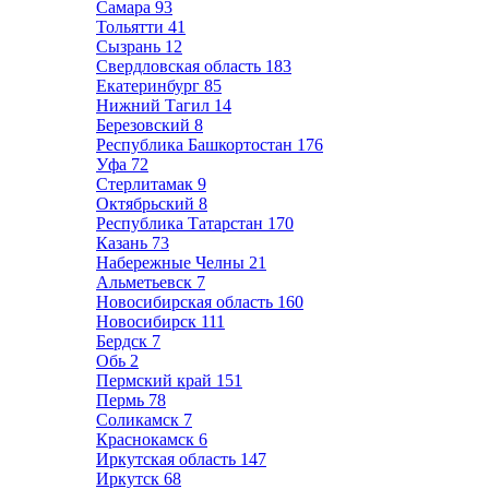
Самара
93
Тольятти
41
Сызрань
12
Свердловская область
183
Екатеринбург
85
Нижний Тагил
14
Березовский
8
Республика Башкортостан
176
Уфа
72
Стерлитамак
9
Октябрьский
8
Республика Татарстан
170
Казань
73
Набережные Челны
21
Альметьевск
7
Новосибирская область
160
Новосибирск
111
Бердск
7
Обь
2
Пермский край
151
Пермь
78
Соликамск
7
Краснокамск
6
Иркутская область
147
Иркутск
68