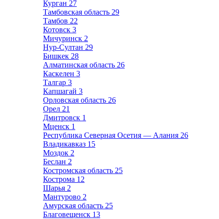
Курган
27
Тамбовская область
29
Тамбов
22
Котовск
3
Мичуринск
2
Нур-Султан
29
Бишкек
28
Алматинская область
26
Каскелен
3
Талгар
3
Капшагай
3
Орловская область
26
Орел
21
Дмитровск
1
Мценск
1
Республика Северная Осетия — Алания
26
Владикавказ
15
Моздок
2
Беслан
2
Костромская область
25
Кострома
12
Шарья
2
Мантурово
2
Амурская область
25
Благовещенск
13