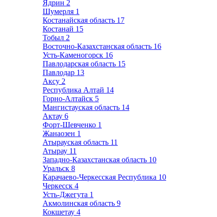
Ядрин
2
Шумерля
1
Костанайская область
17
Костанай
15
Тобыл
2
Восточно-Казахстанская область
16
Усть-Каменогорск
16
Павлодарская область
15
Павлодар
13
Аксу
2
Республика Алтай
14
Горно-Алтайск
5
Мангистауская область
14
Актау
6
Форт-Шевченко
1
Жанаозен
1
Атырауская область
11
Атырау
11
Западно-Казахстанская область
10
Уральск
8
Карачаево-Черкесская Республика
10
Черкесск
4
Усть-Джегута
1
Акмолинская область
9
Кокшетау
4