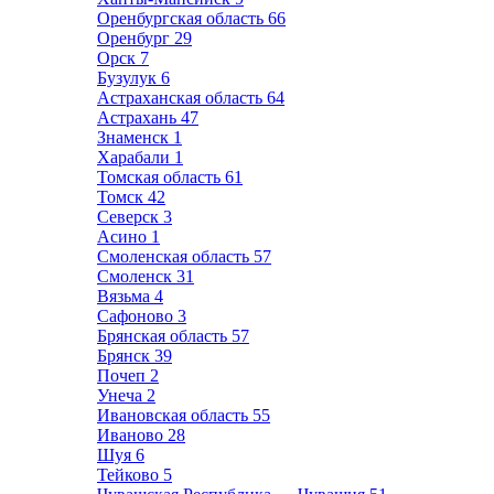
Оренбургская область
66
Оренбург
29
Орск
7
Бузулук
6
Астраханская область
64
Астрахань
47
Знаменск
1
Харабали
1
Томская область
61
Томск
42
Северск
3
Асино
1
Смоленская область
57
Смоленск
31
Вязьма
4
Сафоново
3
Брянская область
57
Брянск
39
Почеп
2
Унеча
2
Ивановская область
55
Иваново
28
Шуя
6
Тейково
5