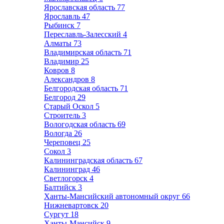
Ярославская область
77
Ярославль
47
Рыбинск
7
Переславль-Залесский
4
Алматы
73
Владимирская область
71
Владимир
25
Ковров
8
Александров
8
Белгородская область
71
Белгород
29
Старый Оскол
5
Строитель
3
Вологодская область
69
Вологда
26
Череповец
25
Сокол
3
Калининградская область
67
Калининград
46
Светлогорск
4
Балтийск
3
Ханты-Мансийский автономный округ
66
Нижневартовск
20
Сургут
18
Ханты-Мансийск
9