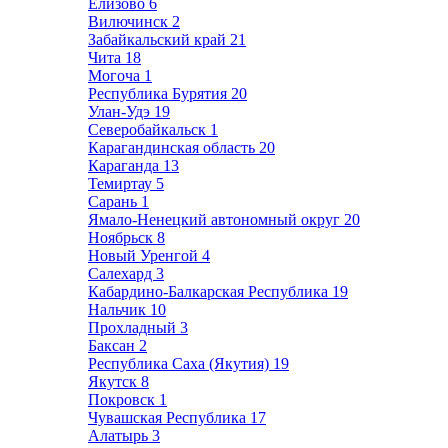
Елизово
6
Вилючинск
2
Забайкальский край
21
Чита
18
Могоча
1
Республика Бурятия
20
Улан-Удэ
19
Северобайкальск
1
Карагандинская область
20
Караганда
13
Темиртау
5
Сарань
1
Ямало-Ненецкий автономный округ
20
Ноябрьск
8
Новый Уренгой
4
Салехард
3
Кабардино-Балкарская Республика
19
Нальчик
10
Прохладный
3
Баксан
2
Республика Саха (Якутия)
19
Якутск
8
Покровск
1
Чувашская Республика
17
Алатырь
3