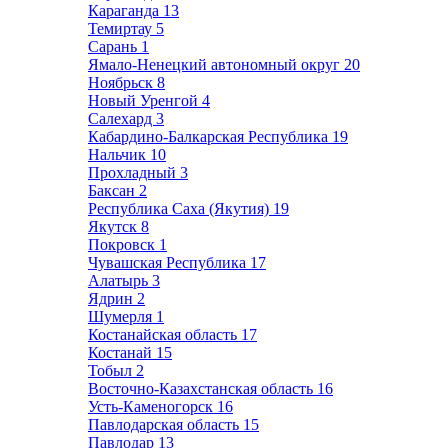
Караганда
13
Темиртау
5
Сарань
1
Ямало-Ненецкий автономный округ
20
Ноябрьск
8
Новый Уренгой
4
Салехард
3
Кабардино-Балкарская Республика
19
Нальчик
10
Прохладный
3
Баксан
2
Республика Саха (Якутия)
19
Якутск
8
Покровск
1
Чувашская Республика
17
Алатырь
3
Ядрин
2
Шумерля
1
Костанайская область
17
Костанай
15
Тобыл
2
Восточно-Казахстанская область
16
Усть-Каменогорск
16
Павлодарская область
15
Павлодар
13