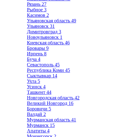
Рязань
27
Рыбное
3
Касимов
2
Ульяновская область
49
Ульяновск
31
Димитровград
3
Новоульяновск
1
Киевская область
46
Бровары
9
Ирпень
8
Буча
4
Севастополь
45
Республика Коми
45
Сыктывкар
14
Ухта
5
Усинск
4
Ташкент
44
Новгородская область
42
Великий Новгород
16
Боровичи
5
Валдай
2
Мурманская область
41
Мурманск
15
Апатиты
4
Мончегорск
2