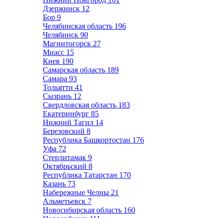
Дзержинск
12
Бор
9
Челябинская область
196
Челябинск
90
Магнитогорск
27
Миасс
15
Киев
190
Самарская область
189
Самара
93
Тольятти
41
Сызрань
12
Свердловская область
183
Екатеринбург
85
Нижний Тагил
14
Березовский
8
Республика Башкортостан
176
Уфа
72
Стерлитамак
9
Октябрьский
8
Республика Татарстан
170
Казань
73
Набережные Челны
21
Альметьевск
7
Новосибирская область
160