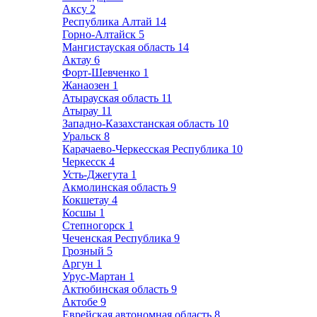
Аксу
2
Республика Алтай
14
Горно-Алтайск
5
Мангистауская область
14
Актау
6
Форт-Шевченко
1
Жанаозен
1
Атырауская область
11
Атырау
11
Западно-Казахстанская область
10
Уральск
8
Карачаево-Черкесская Республика
10
Черкесск
4
Усть-Джегута
1
Акмолинская область
9
Кокшетау
4
Косшы
1
Степногорск
1
Чеченская Республика
9
Грозный
5
Аргун
1
Урус-Мартан
1
Актюбинская область
9
Актобе
9
Еврейская автономная область
8