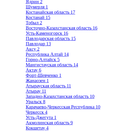
Ядрин
2
Шумерля
1
Костанайская область
17
Костанай
15
Тобыл
2
Восточно-Казахстанская область
16
Усть-Каменогорск
16
Павлодарская область
15
Павлодар
13
Аксу
2
Республика Алтай
14
Горно-Алтайск
5
Мангистауская область
14
Актау
6
Форт-Шевченко
1
Жанаозен
1
Атырауская область
11
Атырау
11
Западно-Казахстанская область
10
Уральск
8
Карачаево-Черкесская Республика
10
Черкесск
4
Усть-Джегута
1
Акмолинская область
9
Кокшетау
4