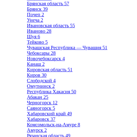
Брянская область
57
Брянск
39
Почеп
2
Унеча
2
Ивановская область
55
Иваново
28
Шуя
6
Тейково
5
Чувашская Республика — Чувашия
51
Чебоксары
28
Новочебоксарск
4
Канаш
2
Кировская область
51
Киров
30
Слободской
4
Омутнинск
2
Республика Хакасия
50
Абакан
25
Черногорск
12
Саяногорск
5
Хабаровский край
49
Хабаровск
37
Комсомольск-на-Амуре
8
Амурск
2
Рязанская область
49