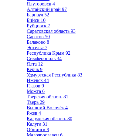
Ялуторовск
4
Алтайский край
97
Барнаул
52
Бийск
10
Рубцовск
7
Саратовская область
93
Саратов
50
Балаково
8
Энгельс
7
Республика Крым
92
Симферополь
34
Ялта
12
Керчь
9
Удмуртская Республика
83
Ижевск
44
Глазов
9
Можга
6
Тверская область
81
Тверь
29
Вышний Волочёк
4
Ржев
4
Калужская область
80
Калуга
31
Обнинск
9
Малоярославец
6