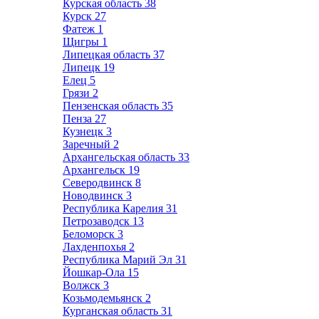
Курская область
38
Курск
27
Фатеж
1
Щигры
1
Липецкая область
37
Липецк
19
Елец
5
Грязи
2
Пензенская область
35
Пенза
27
Кузнецк
3
Заречный
2
Архангельская область
33
Архангельск
19
Северодвинск
8
Новодвинск
3
Республика Карелия
31
Петрозаводск
13
Беломорск
3
Лахденпохья
2
Республика Марий Эл
31
Йошкар-Ола
15
Волжск
3
Козьмодемьянск
2
Курганская область
31