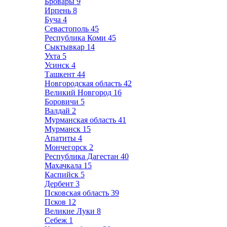
Бровары
9
Ирпень
8
Буча
4
Севастополь
45
Республика Коми
45
Сыктывкар
14
Ухта
5
Усинск
4
Ташкент
44
Новгородская область
42
Великий Новгород
16
Боровичи
5
Валдай
2
Мурманская область
41
Мурманск
15
Апатиты
4
Мончегорск
2
Республика Дагестан
40
Махачкала
15
Каспийск
5
Дербент
3
Псковская область
39
Псков
12
Великие Луки
8
Себеж
1