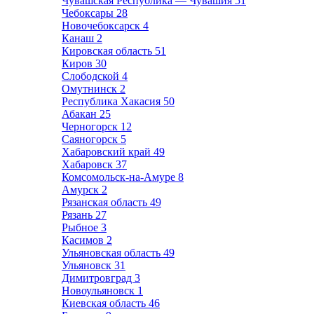
Чувашская Республика — Чувашия
51
Чебоксары
28
Новочебоксарск
4
Канаш
2
Кировская область
51
Киров
30
Слободской
4
Омутнинск
2
Республика Хакасия
50
Абакан
25
Черногорск
12
Саяногорск
5
Хабаровский край
49
Хабаровск
37
Комсомольск-на-Амуре
8
Амурск
2
Рязанская область
49
Рязань
27
Рыбное
3
Касимов
2
Ульяновская область
49
Ульяновск
31
Димитровград
3
Новоульяновск
1
Киевская область
46