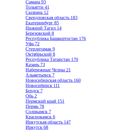
Самара
93
Тольятти
41
Сызрань
12
Свердловская область
183
Екатеринбург
85
Нижний Тагил
14
Березовский
8
Республика Башкортостан
176
Уфа
72
Стерлитамак
9
Октябрьский
8
Республика Татарстан
170
Казань
73
Набережные Челны
21
Альметьевск
7
Новосибирская область
160
Новосибирск
111
Бердск
7
Обь
2
Пермский край
151
Пермь
78
Соликамск
7
Краснокамск
6
Иркутская область
147
Иркутск
68