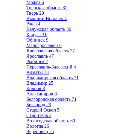
Можга
6
Тверская область
81
Тверь
29
Вышний Волочёк
4
Ржев
4
Калужская область
80
Калуга
31
Обнинск
9
Малоярославец
6
Ярославская область
77
Ярославль
47
Рыбинск
7
Переславль-Залесский
4
Алматы
73
Владимирская область
71
Владимир
25
Ковров
8
Александров
8
Белгородская область
71
Белгород
29
Старый Оскол
5
Строитель
3
Вологодская область
69
Вологда
26
Череповец
25