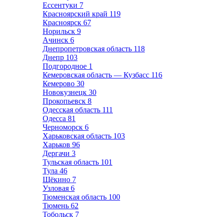
Ессентуки
7
Красноярский край
119
Красноярск
67
Норильск
9
Ачинск
6
Днепропетровская область
118
Днепр
103
Подгородное
1
Кемеровская область — Кузбасс
116
Кемерово
30
Новокузнецк
30
Прокопьевск
8
Одесская область
111
Одесса
81
Черноморск
6
Харьковская область
103
Харьков
96
Дергачи
3
Тульская область
101
Тула
46
Щёкино
7
Узловая
6
Тюменская область
100
Тюмень
62
Тобольск
7