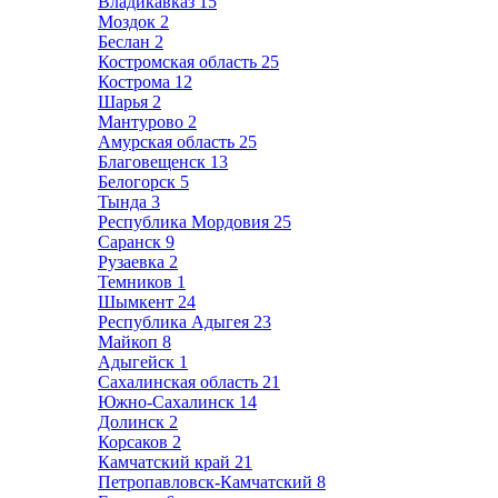
Владикавказ
15
Моздок
2
Беслан
2
Костромская область
25
Кострома
12
Шарья
2
Мантурово
2
Амурская область
25
Благовещенск
13
Белогорск
5
Тында
3
Республика Мордовия
25
Саранск
9
Рузаевка
2
Темников
1
Шымкент
24
Республика Адыгея
23
Майкоп
8
Адыгейск
1
Сахалинская область
21
Южно-Сахалинск
14
Долинск
2
Корсаков
2
Камчатский край
21
Петропавловск-Камчатский
8