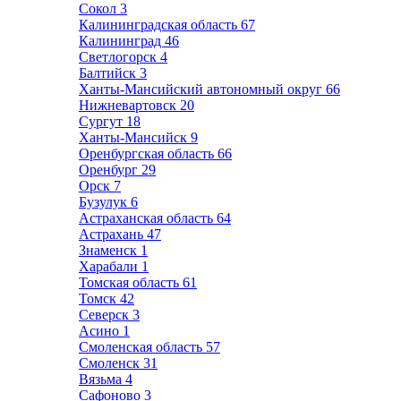
Сокол
3
Калининградская область
67
Калининград
46
Светлогорск
4
Балтийск
3
Ханты-Мансийский автономный округ
66
Нижневартовск
20
Сургут
18
Ханты-Мансийск
9
Оренбургская область
66
Оренбург
29
Орск
7
Бузулук
6
Астраханская область
64
Астрахань
47
Знаменск
1
Харабали
1
Томская область
61
Томск
42
Северск
3
Асино
1
Смоленская область
57
Смоленск
31
Вязьма
4
Сафоново
3