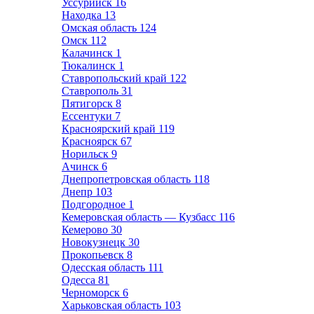
Уссурийск
16
Находка
13
Омская область
124
Омск
112
Калачинск
1
Тюкалинск
1
Ставропольский край
122
Ставрополь
31
Пятигорск
8
Ессентуки
7
Красноярский край
119
Красноярск
67
Норильск
9
Ачинск
6
Днепропетровская область
118
Днепр
103
Подгородное
1
Кемеровская область — Кузбасс
116
Кемерово
30
Новокузнецк
30
Прокопьевск
8
Одесская область
111
Одесса
81
Черноморск
6
Харьковская область
103