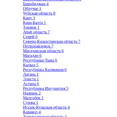
Биробиджан
4
Облучье
1
Чуйская область
8
Кант
3
Кара-Балта
1
Токмок
1
Абай область
7
Семей
6
Северо-Казахстанская область
7
Петропавловск
7
Магаданская область
6
Магадан
6
Республика Тыва
6
Кызыл
5
Республика Калмыкия
6
Лагань
1
Элиста
1
Астана
6
Республика Ингушетия
5
Назрань
2
Малгобек
1
Сунжа
1
Иссык-Кульская область
4
Каракол
4
Туркестанская область
4