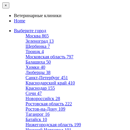
×
Ветеринарные клиники
Home
Выберите город
Москва
865
Зеленоград
13
Щербинка
7
Троицк
4
Московская область
797
Балашиха
50
Химки
40
Люберцы
38
Санкт-Петербург
451
Краснодарский край
410
Краснодар
155
Сочи
47
Новороссийск
28
Ростовская область
222
Ростов-на-Дону
109
Таганрог
16
Батайск
10
Нижегородская область
199
Нижний Новгород
101