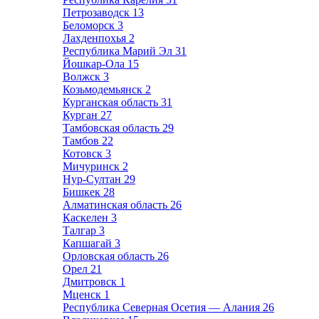
Петрозаводск
13
Беломорск
3
Лахденпохья
2
Республика Марий Эл
31
Йошкар-Ола
15
Волжск
3
Козьмодемьянск
2
Курганская область
31
Курган
27
Тамбовская область
29
Тамбов
22
Котовск
3
Мичуринск
2
Нур-Султан
29
Бишкек
28
Алматинская область
26
Каскелен
3
Талгар
3
Капшагай
3
Орловская область
26
Орел
21
Дмитровск
1
Мценск
1
Республика Северная Осетия — Алания
26