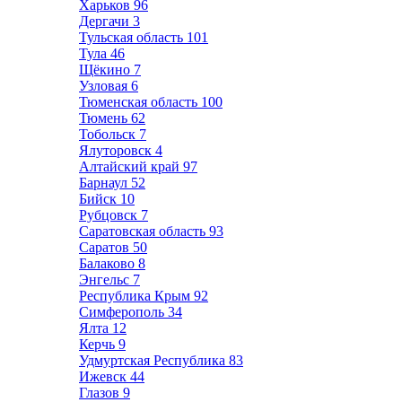
Харьков
96
Дергачи
3
Тульская область
101
Тула
46
Щёкино
7
Узловая
6
Тюменская область
100
Тюмень
62
Тобольск
7
Ялуторовск
4
Алтайский край
97
Барнаул
52
Бийск
10
Рубцовск
7
Саратовская область
93
Саратов
50
Балаково
8
Энгельс
7
Республика Крым
92
Симферополь
34
Ялта
12
Керчь
9
Удмуртская Республика
83
Ижевск
44
Глазов
9