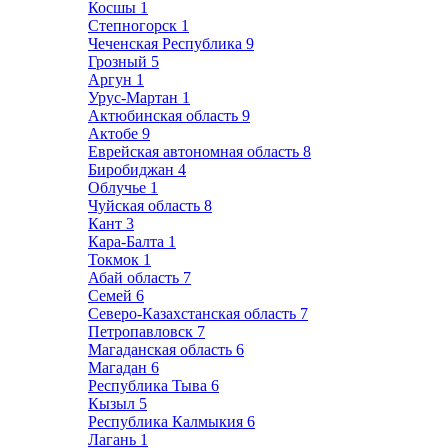
Косшы
1
Степногорск
1
Чеченская Республика
9
Грозный
5
Аргун
1
Урус-Мартан
1
Актюбинская область
9
Актобе
9
Еврейская автономная область
8
Биробиджан
4
Облучье
1
Чуйская область
8
Кант
3
Кара-Балта
1
Токмок
1
Абай область
7
Семей
6
Северо-Казахстанская область
7
Петропавловск
7
Магаданская область
6
Магадан
6
Республика Тыва
6
Кызыл
5
Республика Калмыкия
6
Лагань
1