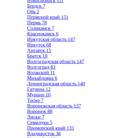
Новосибирск
111
Бердск
7
Обь
2
Пермский край
151
Пермь
78
Соликамск
7
Краснокамск
6
Иркутская область
147
Иркутск
68
Ангарск
15
Братск
10
Волгоградская область
147
Волгоград
83
Волжский
11
Михайловка
6
Ленинградская область
140
Гатчина
12
Мурино
10
Тосно
7
Воронежская область
137
Воронеж
88
Лиски
7
Семилуки
5
Приморский край
133
Владивосток
38