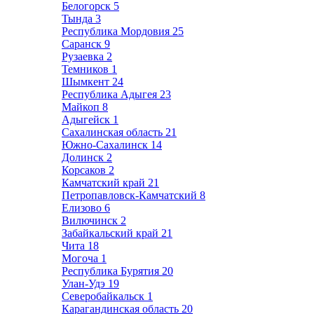
Белогорск
5
Тында
3
Республика Мордовия
25
Саранск
9
Рузаевка
2
Темников
1
Шымкент
24
Республика Адыгея
23
Майкоп
8
Адыгейск
1
Сахалинская область
21
Южно-Сахалинск
14
Долинск
2
Корсаков
2
Камчатский край
21
Петропавловск-Камчатский
8
Елизово
6
Вилючинск
2
Забайкальский край
21
Чита
18
Могоча
1
Республика Бурятия
20
Улан-Удэ
19
Северобайкальск
1
Карагандинская область
20