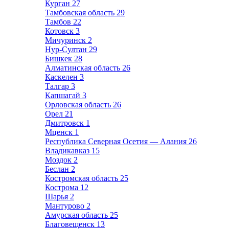
Курган
27
Тамбовская область
29
Тамбов
22
Котовск
3
Мичуринск
2
Нур-Султан
29
Бишкек
28
Алматинская область
26
Каскелен
3
Талгар
3
Капшагай
3
Орловская область
26
Орел
21
Дмитровск
1
Мценск
1
Республика Северная Осетия — Алания
26
Владикавказ
15
Моздок
2
Беслан
2
Костромская область
25
Кострома
12
Шарья
2
Мантурово
2
Амурская область
25
Благовещенск
13