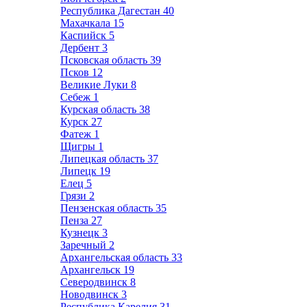
Республика Дагестан
40
Махачкала
15
Каспийск
5
Дербент
3
Псковская область
39
Псков
12
Великие Луки
8
Себеж
1
Курская область
38
Курск
27
Фатеж
1
Щигры
1
Липецкая область
37
Липецк
19
Елец
5
Грязи
2
Пензенская область
35
Пенза
27
Кузнецк
3
Заречный
2
Архангельская область
33
Архангельск
19
Северодвинск
8
Новодвинск
3
Республика Карелия
31