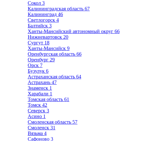
Сокол
3
Калининградская область
67
Калининград
46
Светлогорск
4
Балтийск
3
Ханты-Мансийский автономный округ
66
Нижневартовск
20
Сургут
18
Ханты-Мансийск
9
Оренбургская область
66
Оренбург
29
Орск
7
Бузулук
6
Астраханская область
64
Астрахань
47
Знаменск
1
Харабали
1
Томская область
61
Томск
42
Северск
3
Асино
1
Смоленская область
57
Смоленск
31
Вязьма
4
Сафоново
3