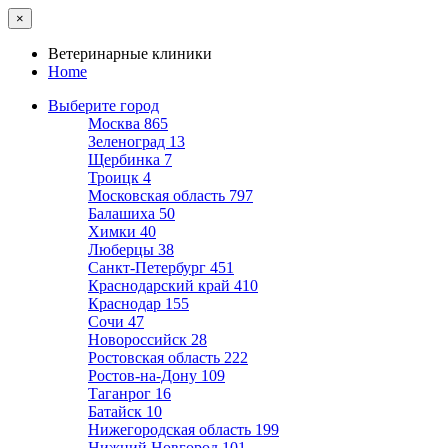
×
Ветеринарные клиники
Home
Выберите город
Москва
865
Зеленоград
13
Щербинка
7
Троицк
4
Московская область
797
Балашиха
50
Химки
40
Люберцы
38
Санкт-Петербург
451
Краснодарский край
410
Краснодар
155
Сочи
47
Новороссийск
28
Ростовская область
222
Ростов-на-Дону
109
Таганрог
16
Батайск
10
Нижегородская область
199
Нижний Новгород
101