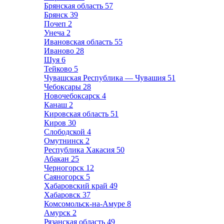
Брянская область
57
Брянск
39
Почеп
2
Унеча
2
Ивановская область
55
Иваново
28
Шуя
6
Тейково
5
Чувашская Республика — Чувашия
51
Чебоксары
28
Новочебоксарск
4
Канаш
2
Кировская область
51
Киров
30
Слободской
4
Омутнинск
2
Республика Хакасия
50
Абакан
25
Черногорск
12
Саяногорск
5
Хабаровский край
49
Хабаровск
37
Комсомольск-на-Амуре
8
Амурск
2
Рязанская область
49