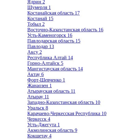
Ядрин
2
Шумерля
1
Костанайская область
17
Костанай
15
Тобыл
2
Восточно-Казахстанская область
16
Усть-Каменогорск
16
Павлодарская область
15
Павлодар
13
Аксу
2
Республика Алтай
14
Горно-Алтайск
5
Мангистауская область
14
Актау
6
Форт-Шевченко
1
Жанаозен
1
Атырауская область
11
Атырау
11
Западно-Казахстанская область
10
Уральск
8
Карачаево-Черкесская Республика
10
Черкесск
4
Усть-Джегута
1
Акмолинская область
9
Кокшетау
4