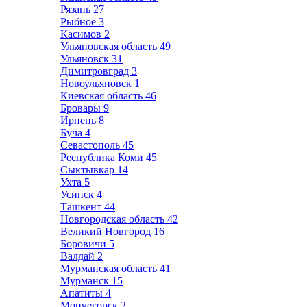
Рязань
27
Рыбное
3
Касимов
2
Ульяновская область
49
Ульяновск
31
Димитровград
3
Новоульяновск
1
Киевская область
46
Бровары
9
Ирпень
8
Буча
4
Севастополь
45
Республика Коми
45
Сыктывкар
14
Ухта
5
Усинск
4
Ташкент
44
Новгородская область
42
Великий Новгород
16
Боровичи
5
Валдай
2
Мурманская область
41
Мурманск
15
Апатиты
4
Мончегорск
2