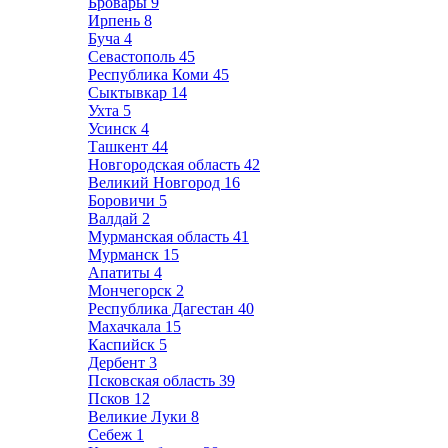
Бровары
9
Ирпень
8
Буча
4
Севастополь
45
Республика Коми
45
Сыктывкар
14
Ухта
5
Усинск
4
Ташкент
44
Новгородская область
42
Великий Новгород
16
Боровичи
5
Валдай
2
Мурманская область
41
Мурманск
15
Апатиты
4
Мончегорск
2
Республика Дагестан
40
Махачкала
15
Каспийск
5
Дербент
3
Псковская область
39
Псков
12
Великие Луки
8
Себеж
1