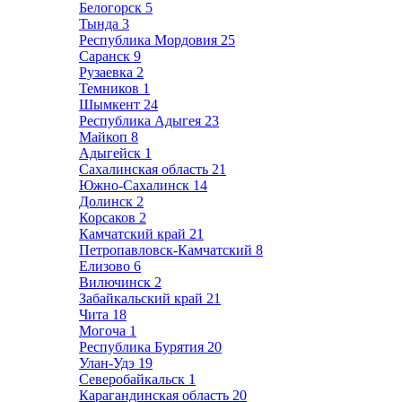
Белогорск
5
Тында
3
Республика Мордовия
25
Саранск
9
Рузаевка
2
Темников
1
Шымкент
24
Республика Адыгея
23
Майкоп
8
Адыгейск
1
Сахалинская область
21
Южно-Сахалинск
14
Долинск
2
Корсаков
2
Камчатский край
21
Петропавловск-Камчатский
8
Елизово
6
Вилючинск
2
Забайкальский край
21
Чита
18
Могоча
1
Республика Бурятия
20
Улан-Удэ
19
Северобайкальск
1
Карагандинская область
20