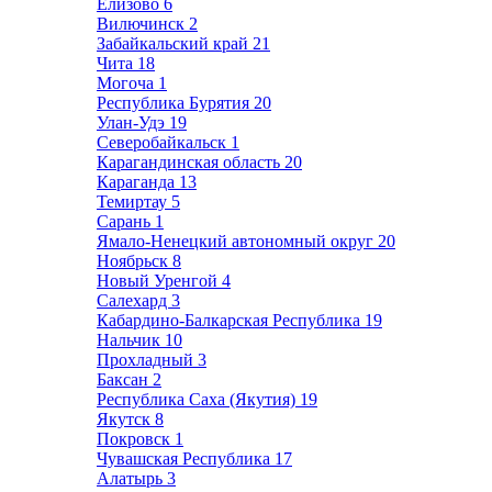
Елизово
6
Вилючинск
2
Забайкальский край
21
Чита
18
Могоча
1
Республика Бурятия
20
Улан-Удэ
19
Северобайкальск
1
Карагандинская область
20
Караганда
13
Темиртау
5
Сарань
1
Ямало-Ненецкий автономный округ
20
Ноябрьск
8
Новый Уренгой
4
Салехард
3
Кабардино-Балкарская Республика
19
Нальчик
10
Прохладный
3
Баксан
2
Республика Саха (Якутия)
19
Якутск
8
Покровск
1
Чувашская Республика
17
Алатырь
3