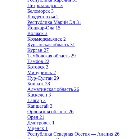
Петрозаводск
13
Беломорск
3
Лахденпохья
2
Республика Марий Эл
31
Йошкар-Ола
15
Волжск
3
Козьмодемьянск
2
Курганская область
31
Курган
27
Тамбовская область
29
Тамбов
22
Котовск
3
Мичуринск
2
Нур-Султан
29
Бишкек
28
Алматинская область
26
Каскелен
3
Талгар
3
Капшагай
3
Орловская область
26
Орел
21
Дмитровск
1
Мценск
1
Республика Северная Осетия — Алания
26