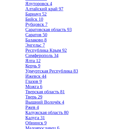
Ялуторовск
4
Алтайский край
97
Барнаул
52
Бийск
10
Рубцовск
7
Саратовская область
93
Саратов
50
Балаково
8
Энгельс
7
Республика Крым
92
Симферополь
34
Ялта
12
Керчь
9
Удмуртская Республика
83
Ижевск
44
Глазов
9
Можга
6
Тверская область
81
Тверь
29
Вышний Волочёк
4
Ржев
4
Калужская область
80
Калуга
31
Обнинск
9
Малоярославец
6