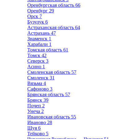
Оренбургская область
66
Оренбург
29
Орск
7
Бузулук
6
Астраханская область
64
Астрахань
47
Знаменск
1
Харабали
1
Томская область
61
Томск
42
Северск
3
Асино
1
Смоленская область
57
Смоленск
31
Вязьма
4
Сафоново
3
Брянская область
57
Брянск
39
Почеп
2
Унеча
2
Ивановская область
55
Иваново
28
Шуя
6
Тейково
5