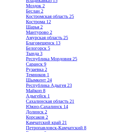
Владикавказ
15
Моздок
2
Беслан
2
Костромская область
25
Кострома
12
Шарья
2
Мантурово
2
Амурская область
25
Благовещенск
13
Белогорск
5
Тында
3
Республика Мордовия
25
Саранск
9
Рузаевка
2
Темников
1
Шымкент
24
Республика Адыгея
23
Майкоп
8
Адыгейск
1
Сахалинская область
21
Южно-Сахалинск
14
Долинск
2
Корсаков
2
Камчатский край
21
Петропавловск-Камчатский
8