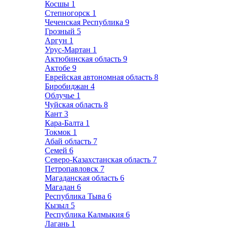
Косшы
1
Степногорск
1
Чеченская Республика
9
Грозный
5
Аргун
1
Урус-Мартан
1
Актюбинская область
9
Актобе
9
Еврейская автономная область
8
Биробиджан
4
Облучье
1
Чуйская область
8
Кант
3
Кара-Балта
1
Токмок
1
Абай область
7
Семей
6
Северо-Казахстанская область
7
Петропавловск
7
Магаданская область
6
Магадан
6
Республика Тыва
6
Кызыл
5
Республика Калмыкия
6
Лагань
1