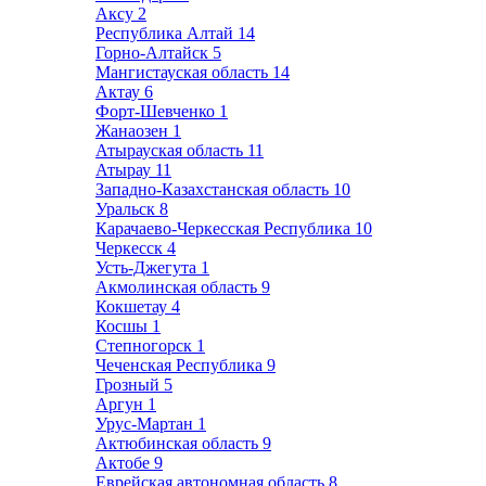
Аксу
2
Республика Алтай
14
Горно-Алтайск
5
Мангистауская область
14
Актау
6
Форт-Шевченко
1
Жанаозен
1
Атырауская область
11
Атырау
11
Западно-Казахстанская область
10
Уральск
8
Карачаево-Черкесская Республика
10
Черкесск
4
Усть-Джегута
1
Акмолинская область
9
Кокшетау
4
Косшы
1
Степногорск
1
Чеченская Республика
9
Грозный
5
Аргун
1
Урус-Мартан
1
Актюбинская область
9
Актобе
9
Еврейская автономная область
8