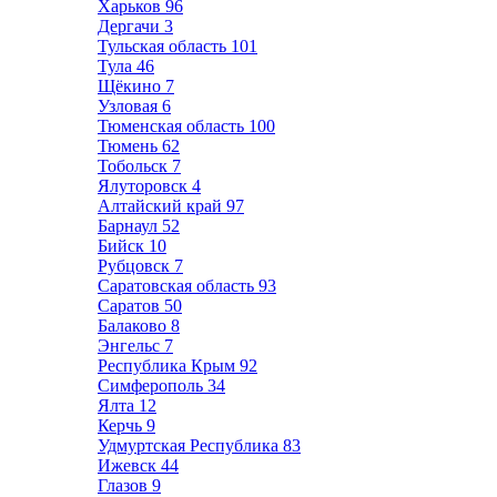
Харьков
96
Дергачи
3
Тульская область
101
Тула
46
Щёкино
7
Узловая
6
Тюменская область
100
Тюмень
62
Тобольск
7
Ялуторовск
4
Алтайский край
97
Барнаул
52
Бийск
10
Рубцовск
7
Саратовская область
93
Саратов
50
Балаково
8
Энгельс
7
Республика Крым
92
Симферополь
34
Ялта
12
Керчь
9
Удмуртская Республика
83
Ижевск
44
Глазов
9