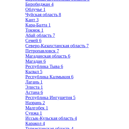
Биробиджан
4
Облучье
1
Чуйская область
8
Кант
3
Кара-Балта
1
Токмок
1
Абай область
7
Семей
6
Северо-Казахстанская область
7
Петропавловск
7
Магаданская область
6
Магадан
6
Республика Тыва
6
Кызыл
5
Республика Калмыкия
6
Лагань
1
Элиста
1
Астана
6
Республика Ингушетия
5
Назрань
2
Малгобек
1
Сунжа
1
Иссык-Кульская область
4
Каракол
4
Туркестанская область
4