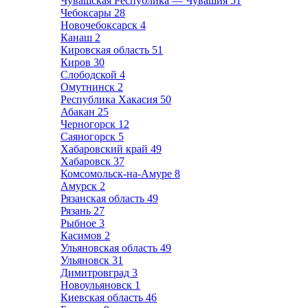
Чувашская Республика — Чувашия
51
Чебоксары
28
Новочебоксарск
4
Канаш
2
Кировская область
51
Киров
30
Слободской
4
Омутнинск
2
Республика Хакасия
50
Абакан
25
Черногорск
12
Саяногорск
5
Хабаровский край
49
Хабаровск
37
Комсомольск-на-Амуре
8
Амурск
2
Рязанская область
49
Рязань
27
Рыбное
3
Касимов
2
Ульяновская область
49
Ульяновск
31
Димитровград
3
Новоульяновск
1
Киевская область
46