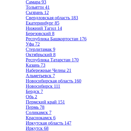
Самара
93
Тольятти
41
Сызрань
12
Свердловская область
183
Екатеринбург
85
Нижний Тагил
14
Березовский
8
Республика Башкортостан
176
Уфа
72
Стерлитамак
9
Октябрьский
8
Республика Татарстан
170
Казань
73
Набережные Челны
21
Альметьевск
7
Новосибирская область
160
Новосибирск
111
Бердск
7
Обь
2
Пермский край
151
Пермь
78
Соликамск
7
Краснокамск
6
Иркутская область
147
Иркутск
68