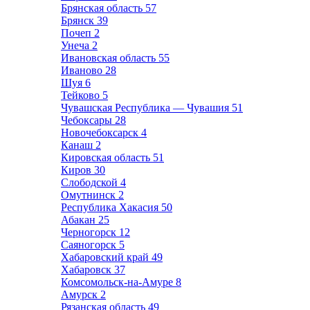
Брянская область
57
Брянск
39
Почеп
2
Унеча
2
Ивановская область
55
Иваново
28
Шуя
6
Тейково
5
Чувашская Республика — Чувашия
51
Чебоксары
28
Новочебоксарск
4
Канаш
2
Кировская область
51
Киров
30
Слободской
4
Омутнинск
2
Республика Хакасия
50
Абакан
25
Черногорск
12
Саяногорск
5
Хабаровский край
49
Хабаровск
37
Комсомольск-на-Амуре
8
Амурск
2
Рязанская область
49