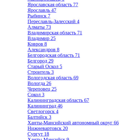
Ярославская область
77
Ярославль
47
Рыбинск
7
Переславль-Залесский
4
Алматы
73
Владимирская область
71
Владимир
25
Ковров
8
Александров
8
Белгородская область
71
Белгород
29
Старый Оскол
5
Строитель
3
Вологодская область
69
Вологда
26
Череповец
25
Сокол
3
Калининградская область
67
Калининград
46
Светлогорск
4
Балтийск
3
Ханты-Мансийский автономный округ
66
Нижневартовск
20
Сургут
18
Ханты-Мансийск
9