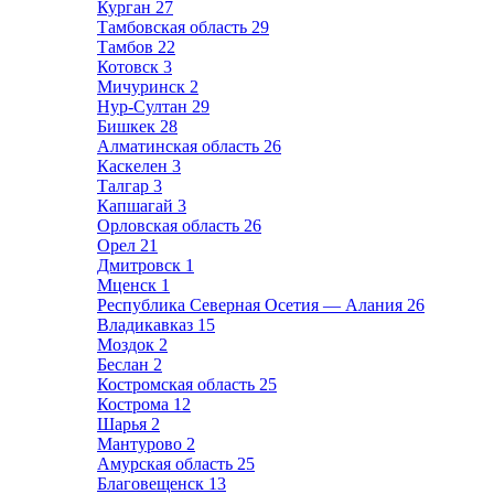
Курган
27
Тамбовская область
29
Тамбов
22
Котовск
3
Мичуринск
2
Нур-Султан
29
Бишкек
28
Алматинская область
26
Каскелен
3
Талгар
3
Капшагай
3
Орловская область
26
Орел
21
Дмитровск
1
Мценск
1
Республика Северная Осетия — Алания
26
Владикавказ
15
Моздок
2
Беслан
2
Костромская область
25
Кострома
12
Шарья
2
Мантурово
2
Амурская область
25
Благовещенск
13