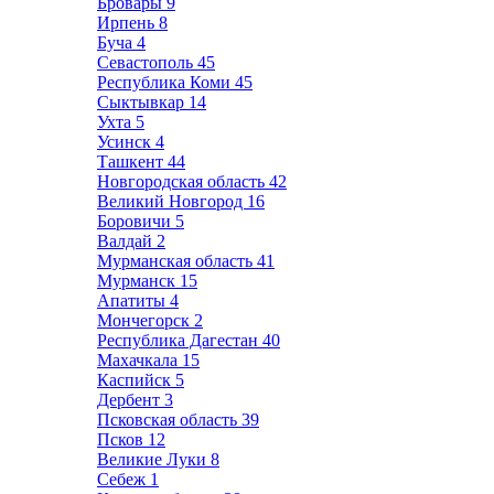
Бровары
9
Ирпень
8
Буча
4
Севастополь
45
Республика Коми
45
Сыктывкар
14
Ухта
5
Усинск
4
Ташкент
44
Новгородская область
42
Великий Новгород
16
Боровичи
5
Валдай
2
Мурманская область
41
Мурманск
15
Апатиты
4
Мончегорск
2
Республика Дагестан
40
Махачкала
15
Каспийск
5
Дербент
3
Псковская область
39
Псков
12
Великие Луки
8
Себеж
1