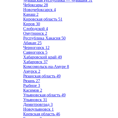
Чувашская Республика — Чувашия
51
Чебоксары
28
Новочебоксарск
4
Канаш
2
Кировская область
51
Киров
30
Слободской
4
Омутнинск
2
Республика Хакасия
50
Абакан
25
Черногорск
12
Саяногорск
5
Хабаровский край
49
Хабаровск
37
Комсомольск-на-Амуре
8
Амурск
2
Рязанская область
49
Рязань
27
Рыбное
3
Касимов
2
Ульяновская область
49
Ульяновск
31
Димитровград
3
Новоульяновск
1
Киевская область
46