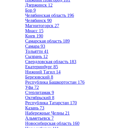
Дзержинск
12
Бор
9
Челябинская область
196
Челябинск
90
Магнитогорск
27
Миасс
15
Киев
190
Самарская область
189
Самара
93
Тольятти
41
Сызрань
12
Свердловская область
183
Екатеринбург
85
Нижний Тагил
14
Березовский
8
Республика Башкортостан
176
Уфа
72
Стерлитамак
9
Октябрьский
8
Республика Татарстан
170
Казань
73
Набережные Челны
21
Альметьевск
7
Новосибирская область
160