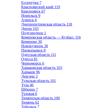
Ессентуки
7
Красноярский край
119
Красноярск
67
Норильск
9
Ачинск
6
Днепропетровская область
118
Днепр
103
Подгородное
1
Кемеровская область — Кузбасс
116
Кемерово
30
Новокузнецк
30
Прокопьевск
8
Одесская область
111
Одесса
81
Черноморск
6
Харьковская область
103
Харьков
96
Дергачи
3
Тульская область
101
Тула
46
Щёкино
7
Узловая
6
Тюменская область
100
Тюмень
62
Тобольск
7