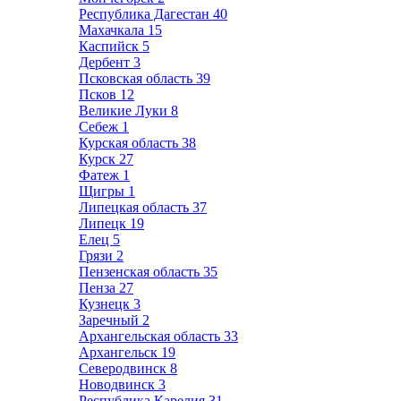
Республика Дагестан
40
Махачкала
15
Каспийск
5
Дербент
3
Псковская область
39
Псков
12
Великие Луки
8
Себеж
1
Курская область
38
Курск
27
Фатеж
1
Щигры
1
Липецкая область
37
Липецк
19
Елец
5
Грязи
2
Пензенская область
35
Пенза
27
Кузнецк
3
Заречный
2
Архангельская область
33
Архангельск
19
Северодвинск
8
Новодвинск
3
Республика Карелия
31