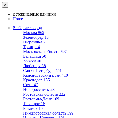
×
Ветеринарные клиники
Home
Выберите город
Москва
865
Зеленоград
13
Щербинка
7
Троицк
4
Московская область
797
Балашиха
50
Химки
40
Люберцы
38
Санкт-Петербург
451
Краснодарский край
410
Краснодар
155
Сочи
47
Новороссийск
28
Ростовская область
222
Ростов-на-Дону
109
Таганрог
16
Батайск
10
Нижегородская область
199
Нижний Новгород
101