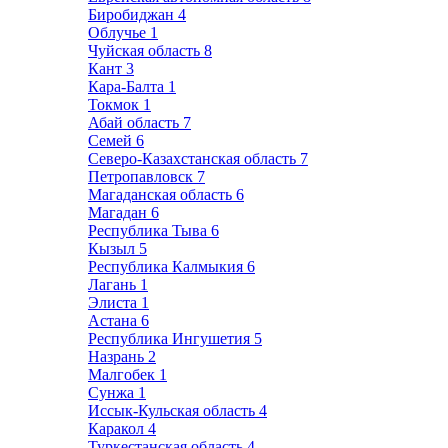
Биробиджан
4
Облучье
1
Чуйская область
8
Кант
3
Кара-Балта
1
Токмок
1
Абай область
7
Семей
6
Северо-Казахстанская область
7
Петропавловск
7
Магаданская область
6
Магадан
6
Республика Тыва
6
Кызыл
5
Республика Калмыкия
6
Лагань
1
Элиста
1
Астана
6
Республика Ингушетия
5
Назрань
2
Малгобек
1
Сунжа
1
Иссык-Кульская область
4
Каракол
4
Туркестанская область
4