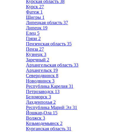
Курская область
38
Курск
27
Фатеж
1
Щигры
1
Липецкая область
37
Липецк
19
Елец
5
Грязи
2
Пензенская область
35
Пенза
27
Кузнецк
3
Заречный
2
Архангельская область
33
Архангельск
19
Северодвинск
8
Новодвинск
3
Республика Карелия
31
Петрозаводск
13
Беломорск
3
Лахденпохья
2
Республика Марий Эл
31
Йошкар-Ола
15
Волжск
3
Козьмодемьянск
2
Курганская область
31