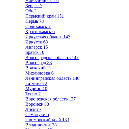
Новосибирск
111
Бердск
7
Обь
2
Пермский край
151
Пермь
78
Соликамск
7
Краснокамск
6
Иркутская область
147
Иркутск
68
Ангарск
15
Братск
10
Волгоградская область
147
Волгоград
83
Волжский
11
Михайловка
6
Ленинградская область
140
Гатчина
12
Мурино
10
Тосно
7
Воронежская область
137
Воронеж
88
Лиски
7
Семилуки
5
Приморский край
133
Владивосток
38