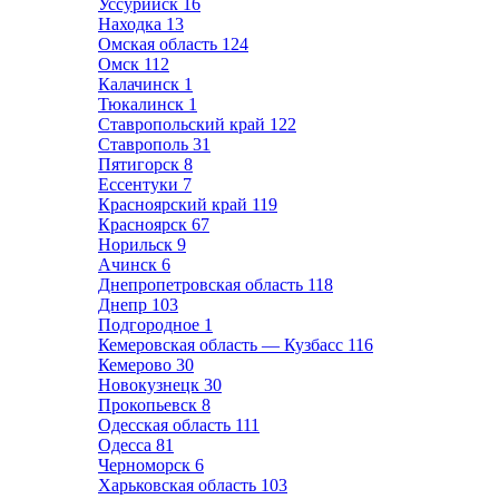
Уссурийск
16
Находка
13
Омская область
124
Омск
112
Калачинск
1
Тюкалинск
1
Ставропольский край
122
Ставрополь
31
Пятигорск
8
Ессентуки
7
Красноярский край
119
Красноярск
67
Норильск
9
Ачинск
6
Днепропетровская область
118
Днепр
103
Подгородное
1
Кемеровская область — Кузбасс
116
Кемерово
30
Новокузнецк
30
Прокопьевск
8
Одесская область
111
Одесса
81
Черноморск
6
Харьковская область
103