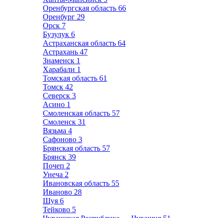
Оренбургская область
66
Оренбург
29
Орск
7
Бузулук
6
Астраханская область
64
Астрахань
47
Знаменск
1
Харабали
1
Томская область
61
Томск
42
Северск
3
Асино
1
Смоленская область
57
Смоленск
31
Вязьма
4
Сафоново
3
Брянская область
57
Брянск
39
Почеп
2
Унеча
2
Ивановская область
55
Иваново
28
Шуя
6
Тейково
5