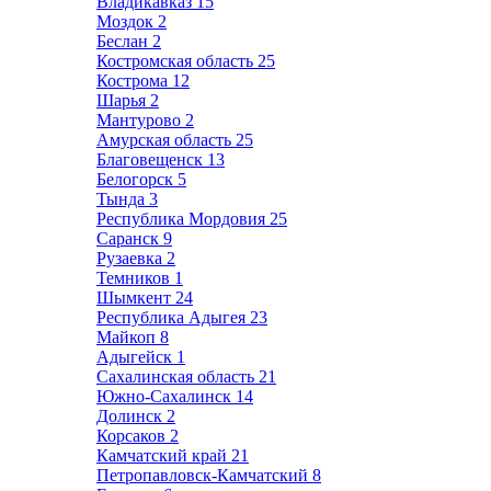
Владикавказ
15
Моздок
2
Беслан
2
Костромская область
25
Кострома
12
Шарья
2
Мантурово
2
Амурская область
25
Благовещенск
13
Белогорск
5
Тында
3
Республика Мордовия
25
Саранск
9
Рузаевка
2
Темников
1
Шымкент
24
Республика Адыгея
23
Майкоп
8
Адыгейск
1
Сахалинская область
21
Южно-Сахалинск
14
Долинск
2
Корсаков
2
Камчатский край
21
Петропавловск-Камчатский
8