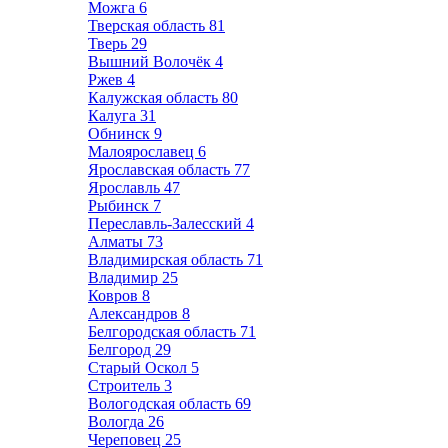
Можга
6
Тверская область
81
Тверь
29
Вышний Волочёк
4
Ржев
4
Калужская область
80
Калуга
31
Обнинск
9
Малоярославец
6
Ярославская область
77
Ярославль
47
Рыбинск
7
Переславль-Залесский
4
Алматы
73
Владимирская область
71
Владимир
25
Ковров
8
Александров
8
Белгородская область
71
Белгород
29
Старый Оскол
5
Строитель
3
Вологодская область
69
Вологда
26
Череповец
25