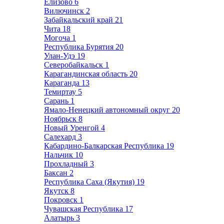
Елизово
6
Вилючинск
2
Забайкальский край
21
Чита
18
Могоча
1
Республика Бурятия
20
Улан-Удэ
19
Северобайкальск
1
Карагандинская область
20
Караганда
13
Темиртау
5
Сарань
1
Ямало-Ненецкий автономный округ
20
Ноябрьск
8
Новый Уренгой
4
Салехард
3
Кабардино-Балкарская Республика
19
Нальчик
10
Прохладный
3
Баксан
2
Республика Саха (Якутия)
19
Якутск
8
Покровск
1
Чувашская Республика
17
Алатырь
3