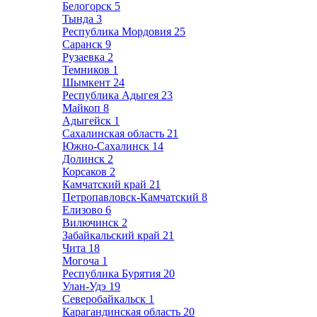
Белогорск
5
Тында
3
Республика Мордовия
25
Саранск
9
Рузаевка
2
Темников
1
Шымкент
24
Республика Адыгея
23
Майкоп
8
Адыгейск
1
Сахалинская область
21
Южно-Сахалинск
14
Долинск
2
Корсаков
2
Камчатский край
21
Петропавловск-Камчатский
8
Елизово
6
Вилючинск
2
Забайкальский край
21
Чита
18
Могоча
1
Республика Бурятия
20
Улан-Удэ
19
Северобайкальск
1
Карагандинская область
20