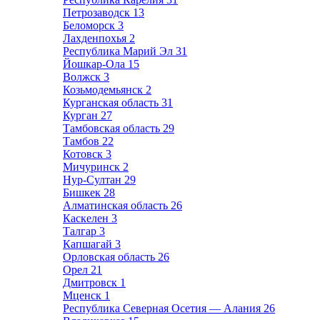
Петрозаводск
13
Беломорск
3
Лахденпохья
2
Республика Марий Эл
31
Йошкар-Ола
15
Волжск
3
Козьмодемьянск
2
Курганская область
31
Курган
27
Тамбовская область
29
Тамбов
22
Котовск
3
Мичуринск
2
Нур-Султан
29
Бишкек
28
Алматинская область
26
Каскелен
3
Талгар
3
Капшагай
3
Орловская область
26
Орел
21
Дмитровск
1
Мценск
1
Республика Северная Осетия — Алания
26