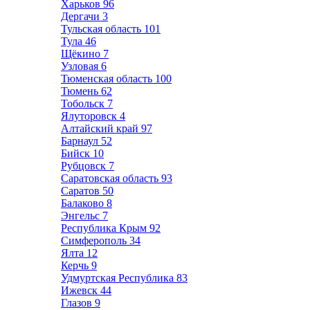
Харьков
96
Дергачи
3
Тульская область
101
Тула
46
Щёкино
7
Узловая
6
Тюменская область
100
Тюмень
62
Тобольск
7
Ялуторовск
4
Алтайский край
97
Барнаул
52
Бийск
10
Рубцовск
7
Саратовская область
93
Саратов
50
Балаково
8
Энгельс
7
Республика Крым
92
Симферополь
34
Ялта
12
Керчь
9
Удмуртская Республика
83
Ижевск
44
Глазов
9