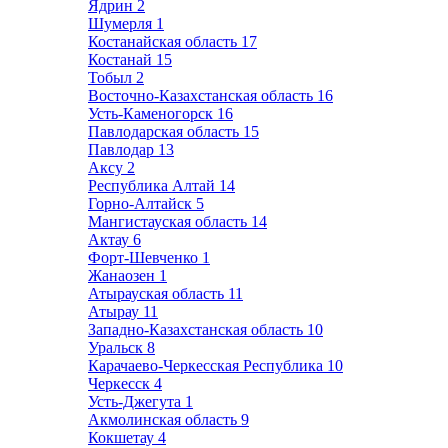
Ядрин
2
Шумерля
1
Костанайская область
17
Костанай
15
Тобыл
2
Восточно-Казахстанская область
16
Усть-Каменогорск
16
Павлодарская область
15
Павлодар
13
Аксу
2
Республика Алтай
14
Горно-Алтайск
5
Мангистауская область
14
Актау
6
Форт-Шевченко
1
Жанаозен
1
Атырауская область
11
Атырау
11
Западно-Казахстанская область
10
Уральск
8
Карачаево-Черкесская Республика
10
Черкесск
4
Усть-Джегута
1
Акмолинская область
9
Кокшетау
4