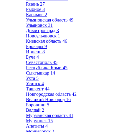
Рязань
27
Рыбное
3
Касимов
2
Ульяновская область
49
Ульяновск
31
Димитровград
3
Новоульяновск
1
Киевская область
46
Бровары
9
Ирпень
8
Буча
4
Севастополь
45
Республика Коми
45
Сыктывкар
14
Ухта
5
Усинск
4
Ташкент
44
Новгородская область
42
Великий Новгород
16
Боровичи
5
Валдай
2
Мурманская область
41
Мурманск
15
Апатиты
4
Мончегорск
2