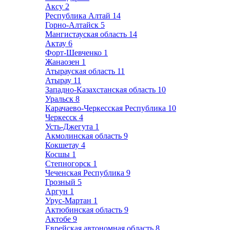
Аксу
2
Республика Алтай
14
Горно-Алтайск
5
Мангистауская область
14
Актау
6
Форт-Шевченко
1
Жанаозен
1
Атырауская область
11
Атырау
11
Западно-Казахстанская область
10
Уральск
8
Карачаево-Черкесская Республика
10
Черкесск
4
Усть-Джегута
1
Акмолинская область
9
Кокшетау
4
Косшы
1
Степногорск
1
Чеченская Республика
9
Грозный
5
Аргун
1
Урус-Мартан
1
Актюбинская область
9
Актобе
9
Еврейская автономная область
8