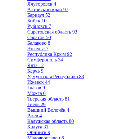
Ялуторовск
4
Алтайский край
97
Барнаул
52
Бийск
10
Рубцовск
7
Саратовская область
93
Саратов
50
Балаково
8
Энгельс
7
Республика Крым
92
Симферополь
34
Ялта
12
Керчь
9
Удмуртская Республика
83
Ижевск
44
Глазов
9
Можга
6
Тверская область
81
Тверь
29
Вышний Волочёк
4
Ржев
4
Калужская область
80
Калуга
31
Обнинск
9
Малоярославец
6