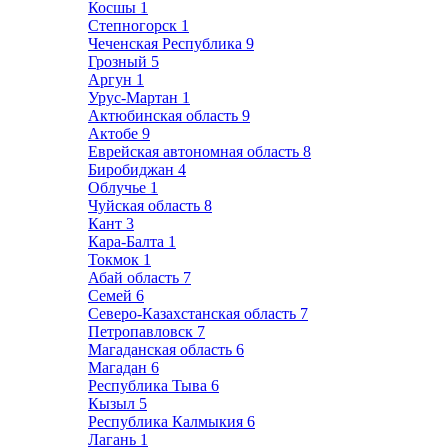
Косшы
1
Степногорск
1
Чеченская Республика
9
Грозный
5
Аргун
1
Урус-Мартан
1
Актюбинская область
9
Актобе
9
Еврейская автономная область
8
Биробиджан
4
Облучье
1
Чуйская область
8
Кант
3
Кара-Балта
1
Токмок
1
Абай область
7
Семей
6
Северо-Казахстанская область
7
Петропавловск
7
Магаданская область
6
Магадан
6
Республика Тыва
6
Кызыл
5
Республика Калмыкия
6
Лагань
1