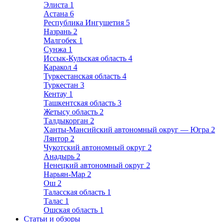
Элиста
1
Астана
6
Республика Ингушетия
5
Назрань
2
Малгобек
1
Сунжа
1
Иссык-Кульская область
4
Каракол
4
Туркестанская область
4
Туркестан
3
Кентау
1
Ташкентская область
3
Жетысу область
2
Талдыкорган
2
Ханты-Мансийский автономный округ — Югра
2
Лянтор
2
Чукотский автономный округ
2
Анадырь
2
Ненецкий автономный округ
2
Нарьян-Мар
2
Ош
2
Таласская область
1
Талас
1
Ошская область
1
Статьи и обзоры