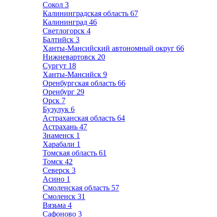
Сокол
3
Калининградская область
67
Калининград
46
Светлогорск
4
Балтийск
3
Ханты-Мансийский автономный округ
66
Нижневартовск
20
Сургут
18
Ханты-Мансийск
9
Оренбургская область
66
Оренбург
29
Орск
7
Бузулук
6
Астраханская область
64
Астрахань
47
Знаменск
1
Харабали
1
Томская область
61
Томск
42
Северск
3
Асино
1
Смоленская область
57
Смоленск
31
Вязьма
4
Сафоново
3