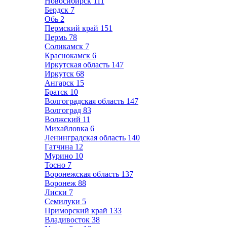
Новосибирск
111
Бердск
7
Обь
2
Пермский край
151
Пермь
78
Соликамск
7
Краснокамск
6
Иркутская область
147
Иркутск
68
Ангарск
15
Братск
10
Волгоградская область
147
Волгоград
83
Волжский
11
Михайловка
6
Ленинградская область
140
Гатчина
12
Мурино
10
Тосно
7
Воронежская область
137
Воронеж
88
Лиски
7
Семилуки
5
Приморский край
133
Владивосток
38