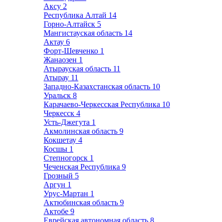
Аксу
2
Республика Алтай
14
Горно-Алтайск
5
Мангистауская область
14
Актау
6
Форт-Шевченко
1
Жанаозен
1
Атырауская область
11
Атырау
11
Западно-Казахстанская область
10
Уральск
8
Карачаево-Черкесская Республика
10
Черкесск
4
Усть-Джегута
1
Акмолинская область
9
Кокшетау
4
Косшы
1
Степногорск
1
Чеченская Республика
9
Грозный
5
Аргун
1
Урус-Мартан
1
Актюбинская область
9
Актобе
9
Еврейская автономная область
8