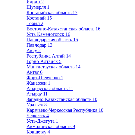
Ядрин
2
Шумерля
1
Костанайская область
17
Костанай
15
Тобыл
2
Восточно-Казахстанская область
16
Усть-Каменогорск
16
Павлодарская область
15
Павлодар
13
Аксу
2
Республика Алтай
14
Горно-Алтайск
5
Мангистауская область
14
Актау
6
Форт-Шевченко
1
Жанаозен
1
Атырауская область
11
Атырау
11
Западно-Казахстанская область
10
Уральск
8
Карачаево-Черкесская Республика
10
Черкесск
4
Усть-Джегута
1
Акмолинская область
9
Кокшетау
4