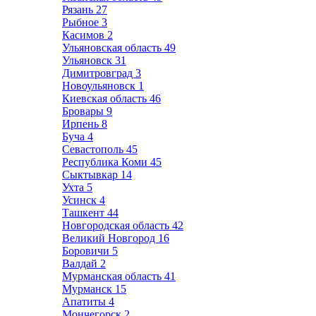
Рязань
27
Рыбное
3
Касимов
2
Ульяновская область
49
Ульяновск
31
Димитровград
3
Новоульяновск
1
Киевская область
46
Бровары
9
Ирпень
8
Буча
4
Севастополь
45
Республика Коми
45
Сыктывкар
14
Ухта
5
Усинск
4
Ташкент
44
Новгородская область
42
Великий Новгород
16
Боровичи
5
Валдай
2
Мурманская область
41
Мурманск
15
Апатиты
4
Мончегорск
2