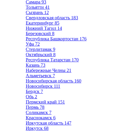
Самара
93
Тольятти
41
Сызрань
12
Свердловская область
183
Екатеринбург
85
Нижний Тагил
14
Березовский
8
Республика Башкортостан
176
Уфа
72
Стерлитамак
9
Октябрьский
8
Республика Татарстан
170
Казань
73
Набережные Челны
21
Альметьевск
7
Новосибирская область
160
Новосибирск
111
Бердск
7
Обь
2
Пермский край
151
Пермь
78
Соликамск
7
Краснокамск
6
Иркутская область
147
Иркутск
68