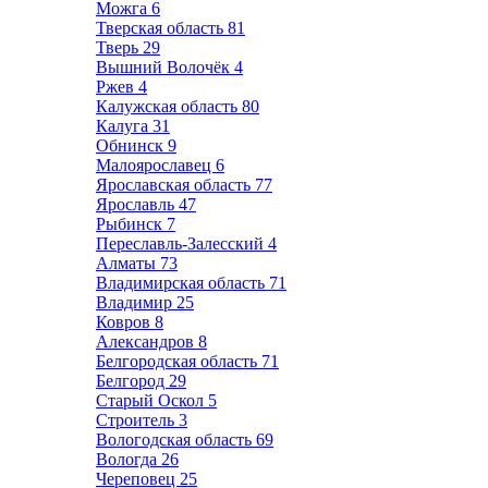
Можга
6
Тверская область
81
Тверь
29
Вышний Волочёк
4
Ржев
4
Калужская область
80
Калуга
31
Обнинск
9
Малоярославец
6
Ярославская область
77
Ярославль
47
Рыбинск
7
Переславль-Залесский
4
Алматы
73
Владимирская область
71
Владимир
25
Ковров
8
Александров
8
Белгородская область
71
Белгород
29
Старый Оскол
5
Строитель
3
Вологодская область
69
Вологда
26
Череповец
25