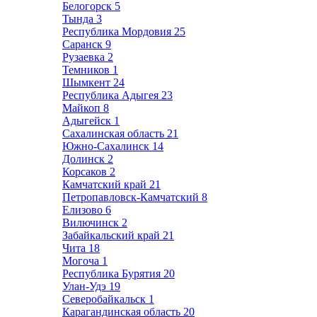
Белогорск
5
Тында
3
Республика Мордовия
25
Саранск
9
Рузаевка
2
Темников
1
Шымкент
24
Республика Адыгея
23
Майкоп
8
Адыгейск
1
Сахалинская область
21
Южно-Сахалинск
14
Долинск
2
Корсаков
2
Камчатский край
21
Петропавловск-Камчатский
8
Елизово
6
Вилючинск
2
Забайкальский край
21
Чита
18
Могоча
1
Республика Бурятия
20
Улан-Удэ
19
Северобайкальск
1
Карагандинская область
20