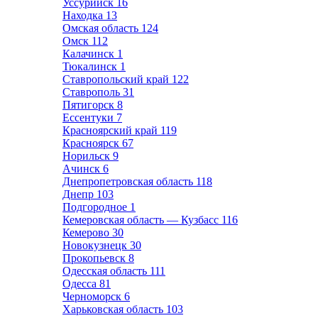
Уссурийск
16
Находка
13
Омская область
124
Омск
112
Калачинск
1
Тюкалинск
1
Ставропольский край
122
Ставрополь
31
Пятигорск
8
Ессентуки
7
Красноярский край
119
Красноярск
67
Норильск
9
Ачинск
6
Днепропетровская область
118
Днепр
103
Подгородное
1
Кемеровская область — Кузбасс
116
Кемерово
30
Новокузнецк
30
Прокопьевск
8
Одесская область
111
Одесса
81
Черноморск
6
Харьковская область
103