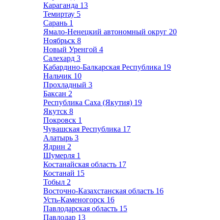
Караганда
13
Темиртау
5
Сарань
1
Ямало-Ненецкий автономный округ
20
Ноябрьск
8
Новый Уренгой
4
Салехард
3
Кабардино-Балкарская Республика
19
Нальчик
10
Прохладный
3
Баксан
2
Республика Саха (Якутия)
19
Якутск
8
Покровск
1
Чувашская Республика
17
Алатырь
3
Ядрин
2
Шумерля
1
Костанайская область
17
Костанай
15
Тобыл
2
Восточно-Казахстанская область
16
Усть-Каменогорск
16
Павлодарская область
15
Павлодар
13