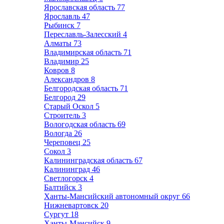
Ярославская область
77
Ярославль
47
Рыбинск
7
Переславль-Залесский
4
Алматы
73
Владимирская область
71
Владимир
25
Ковров
8
Александров
8
Белгородская область
71
Белгород
29
Старый Оскол
5
Строитель
3
Вологодская область
69
Вологда
26
Череповец
25
Сокол
3
Калининградская область
67
Калининград
46
Светлогорск
4
Балтийск
3
Ханты-Мансийский автономный округ
66
Нижневартовск
20
Сургут
18
Ханты-Мансийск
9