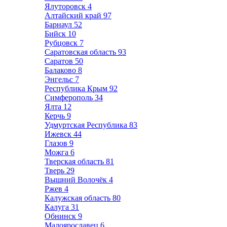
Ялуторовск
4
Алтайский край
97
Барнаул
52
Бийск
10
Рубцовск
7
Саратовская область
93
Саратов
50
Балаково
8
Энгельс
7
Республика Крым
92
Симферополь
34
Ялта
12
Керчь
9
Удмуртская Республика
83
Ижевск
44
Глазов
9
Можга
6
Тверская область
81
Тверь
29
Вышний Волочёк
4
Ржев
4
Калужская область
80
Калуга
31
Обнинск
9
Малоярославец
6