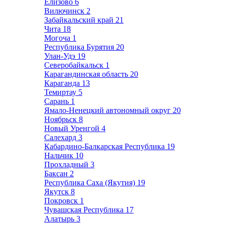
Елизово
6
Вилючинск
2
Забайкальский край
21
Чита
18
Могоча
1
Республика Бурятия
20
Улан-Удэ
19
Северобайкальск
1
Карагандинская область
20
Караганда
13
Темиртау
5
Сарань
1
Ямало-Ненецкий автономный округ
20
Ноябрьск
8
Новый Уренгой
4
Салехард
3
Кабардино-Балкарская Республика
19
Нальчик
10
Прохладный
3
Баксан
2
Республика Саха (Якутия)
19
Якутск
8
Покровск
1
Чувашская Республика
17
Алатырь
3