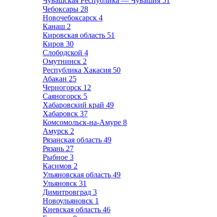
Чувашская Республика — Чувашия
51
Чебоксары
28
Новочебоксарск
4
Канаш
2
Кировская область
51
Киров
30
Слободской
4
Омутнинск
2
Республика Хакасия
50
Абакан
25
Черногорск
12
Саяногорск
5
Хабаровский край
49
Хабаровск
37
Комсомольск-на-Амуре
8
Амурск
2
Рязанская область
49
Рязань
27
Рыбное
3
Касимов
2
Ульяновская область
49
Ульяновск
31
Димитровград
3
Новоульяновск
1
Киевская область
46