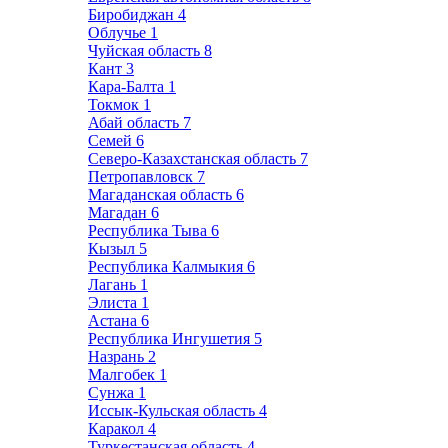
Биробиджан
4
Облучье
1
Чуйская область
8
Кант
3
Кара-Балта
1
Токмок
1
Абай область
7
Семей
6
Северо-Казахстанская область
7
Петропавловск
7
Магаданская область
6
Магадан
6
Республика Тыва
6
Кызыл
5
Республика Калмыкия
6
Лагань
1
Элиста
1
Астана
6
Республика Ингушетия
5
Назрань
2
Малгобек
1
Сунжа
1
Иссык-Кульская область
4
Каракол
4
Туркестанская область
4