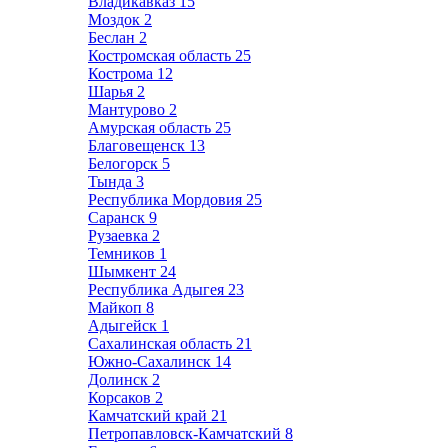
Владикавказ
15
Моздок
2
Беслан
2
Костромская область
25
Кострома
12
Шарья
2
Мантурово
2
Амурская область
25
Благовещенск
13
Белогорск
5
Тында
3
Республика Мордовия
25
Саранск
9
Рузаевка
2
Темников
1
Шымкент
24
Республика Адыгея
23
Майкоп
8
Адыгейск
1
Сахалинская область
21
Южно-Сахалинск
14
Долинск
2
Корсаков
2
Камчатский край
21
Петропавловск-Камчатский
8