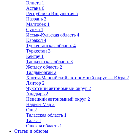
Элиста
1
Астана
6
Республика Ингушетия
5
Назрань
2
Малгобек
1
Сунжа
1
Иссык-Кульская область
4
Каракол
4
Туркестанская область
4
Туркестан
3
Кентау
1
Ташкентская область
3
Жетысу область
2
Талдыкорган
2
Ханты-Мансийский автономный округ — Югра
2
Лянтор
2
Чукотский автономный округ
2
Анадырь
2
Ненецкий автономный округ
2
Нарьян-Мар
2
Ош
2
Таласская область
1
Талас
1
Ошская область
1
Статьи и обзоры