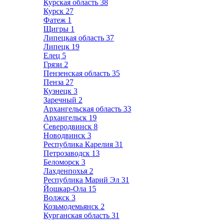
Курская область
38
Курск
27
Фатеж
1
Щигры
1
Липецкая область
37
Липецк
19
Елец
5
Грязи
2
Пензенская область
35
Пенза
27
Кузнецк
3
Заречный
2
Архангельская область
33
Архангельск
19
Северодвинск
8
Новодвинск
3
Республика Карелия
31
Петрозаводск
13
Беломорск
3
Лахденпохья
2
Республика Марий Эл
31
Йошкар-Ола
15
Волжск
3
Козьмодемьянск
2
Курганская область
31