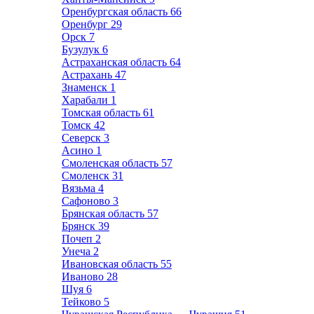
Оренбургская область
66
Оренбург
29
Орск
7
Бузулук
6
Астраханская область
64
Астрахань
47
Знаменск
1
Харабали
1
Томская область
61
Томск
42
Северск
3
Асино
1
Смоленская область
57
Смоленск
31
Вязьма
4
Сафоново
3
Брянская область
57
Брянск
39
Почеп
2
Унеча
2
Ивановская область
55
Иваново
28
Шуя
6
Тейково
5