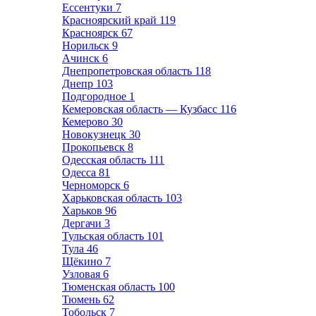
Ессентуки
7
Красноярский край
119
Красноярск
67
Норильск
9
Ачинск
6
Днепропетровская область
118
Днепр
103
Подгородное
1
Кемеровская область — Кузбасс
116
Кемерово
30
Новокузнецк
30
Прокопьевск
8
Одесская область
111
Одесса
81
Черноморск
6
Харьковская область
103
Харьков
96
Дергачи
3
Тульская область
101
Тула
46
Щёкино
7
Узловая
6
Тюменская область
100
Тюмень
62
Тобольск
7