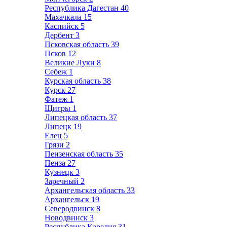
Республика Дагестан
40
Махачкала
15
Каспийск
5
Дербент
3
Псковская область
39
Псков
12
Великие Луки
8
Себеж
1
Курская область
38
Курск
27
Фатеж
1
Щигры
1
Липецкая область
37
Липецк
19
Елец
5
Грязи
2
Пензенская область
35
Пенза
27
Кузнецк
3
Заречный
2
Архангельская область
33
Архангельск
19
Северодвинск
8
Новодвинск
3
Республика Карелия
31