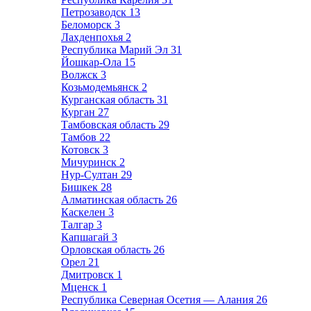
Петрозаводск
13
Беломорск
3
Лахденпохья
2
Республика Марий Эл
31
Йошкар-Ола
15
Волжск
3
Козьмодемьянск
2
Курганская область
31
Курган
27
Тамбовская область
29
Тамбов
22
Котовск
3
Мичуринск
2
Нур-Султан
29
Бишкек
28
Алматинская область
26
Каскелен
3
Талгар
3
Капшагай
3
Орловская область
26
Орел
21
Дмитровск
1
Мценск
1
Республика Северная Осетия — Алания
26