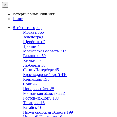
×
Ветеринарные клиники
Home
Выберите город
Москва
865
Зеленоград
13
Щербинка
7
Троицк
4
Московская область
797
Балашиха
50
Химки
40
Люберцы
38
Санкт-Петербург
451
Краснодарский край
410
Краснодар
155
Сочи
47
Новороссийск
28
Ростовская область
222
Ростов-на-Дону
109
Таганрог
16
Батайск
10
Нижегородская область
199
Нижний Новгород
101