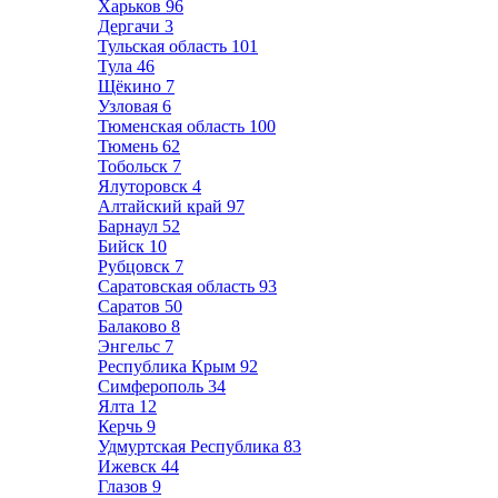
Харьков
96
Дергачи
3
Тульская область
101
Тула
46
Щёкино
7
Узловая
6
Тюменская область
100
Тюмень
62
Тобольск
7
Ялуторовск
4
Алтайский край
97
Барнаул
52
Бийск
10
Рубцовск
7
Саратовская область
93
Саратов
50
Балаково
8
Энгельс
7
Республика Крым
92
Симферополь
34
Ялта
12
Керчь
9
Удмуртская Республика
83
Ижевск
44
Глазов
9