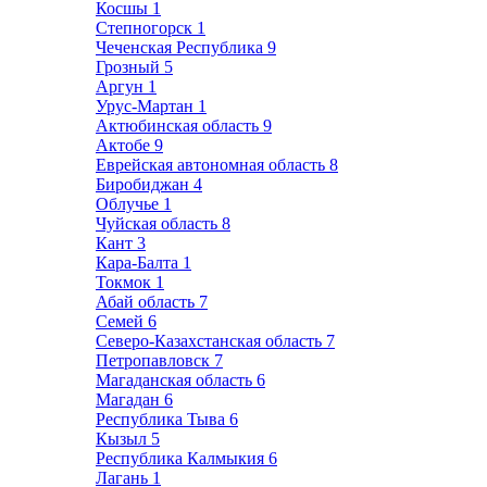
Косшы
1
Степногорск
1
Чеченская Республика
9
Грозный
5
Аргун
1
Урус-Мартан
1
Актюбинская область
9
Актобе
9
Еврейская автономная область
8
Биробиджан
4
Облучье
1
Чуйская область
8
Кант
3
Кара-Балта
1
Токмок
1
Абай область
7
Семей
6
Северо-Казахстанская область
7
Петропавловск
7
Магаданская область
6
Магадан
6
Республика Тыва
6
Кызыл
5
Республика Калмыкия
6
Лагань
1