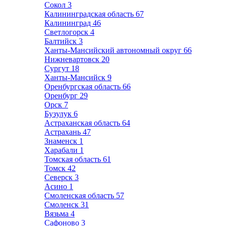
Сокол
3
Калининградская область
67
Калининград
46
Светлогорск
4
Балтийск
3
Ханты-Мансийский автономный округ
66
Нижневартовск
20
Сургут
18
Ханты-Мансийск
9
Оренбургская область
66
Оренбург
29
Орск
7
Бузулук
6
Астраханская область
64
Астрахань
47
Знаменск
1
Харабали
1
Томская область
61
Томск
42
Северск
3
Асино
1
Смоленская область
57
Смоленск
31
Вязьма
4
Сафоново
3