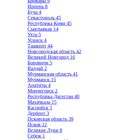
Бровары
9
Ирпень
8
Буча
4
Севастополь
45
Республика Коми
45
Сыктывкар
14
Ухта
5
Усинск
4
Ташкент
44
Новгородская область
42
Великий Новгород
16
Боровичи
5
Валдай
2
Мурманская область
41
Мурманск
15
Апатиты
4
Мончегорск
2
Республика Дагестан
40
Махачкала
15
Каспийск
5
Дербент
3
Псковская область
39
Псков
12
Великие Луки
8
Себеж
1