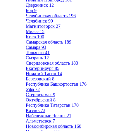
Дзержинск
12
Бор
9
Челябинская область
196
Челябинск
90
Магнитогорск
27
Миасс
15
Киев
190
Самарская область
189
Самара
93
Тольятти
41
Сызрань
12
Свердловская область
183
Екатеринбург
85
Нижний Тагил
14
Березовский
8
Республика Башкортостан
176
Уфа
72
Стерлитамак
9
Октябрьский
8
Республика Татарстан
170
Казань
73
Набережные Челны
21
Альметьевск
7
Новосибирская область
160