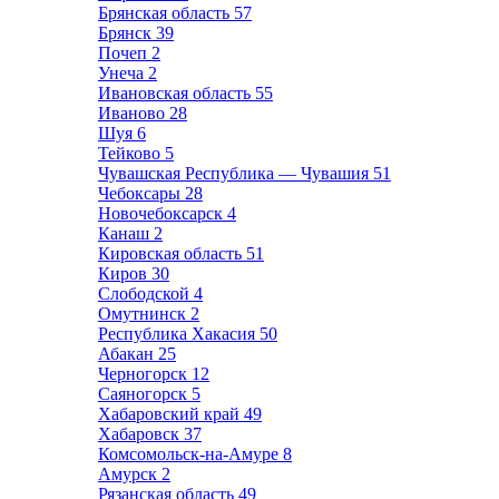
Брянская область
57
Брянск
39
Почеп
2
Унеча
2
Ивановская область
55
Иваново
28
Шуя
6
Тейково
5
Чувашская Республика — Чувашия
51
Чебоксары
28
Новочебоксарск
4
Канаш
2
Кировская область
51
Киров
30
Слободской
4
Омутнинск
2
Республика Хакасия
50
Абакан
25
Черногорск
12
Саяногорск
5
Хабаровский край
49
Хабаровск
37
Комсомольск-на-Амуре
8
Амурск
2
Рязанская область
49