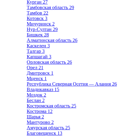
Курган
27
Тамбовская область
29
Тамбов
22
Котовск
3
Мичуринск
2
Нур-Султан
29
Бишкек
28
Алматинская область
26
Каскелен
3
Талгар
3
Капшагай
3
Орловская область
26
Орел
21
Дмитровск
1
Мценск
1
Республика Северная Осетия — Алания
26
Владикавказ
15
Моздок
2
Беслан
2
Костромская область
25
Кострома
12
Шарья
2
Мантурово
2
Амурская область
25
Благовещенск
13