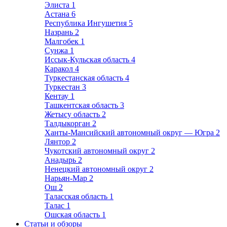
Элиста
1
Астана
6
Республика Ингушетия
5
Назрань
2
Малгобек
1
Сунжа
1
Иссык-Кульская область
4
Каракол
4
Туркестанская область
4
Туркестан
3
Кентау
1
Ташкентская область
3
Жетысу область
2
Талдыкорган
2
Ханты-Мансийский автономный округ — Югра
2
Лянтор
2
Чукотский автономный округ
2
Анадырь
2
Ненецкий автономный округ
2
Нарьян-Мар
2
Ош
2
Таласская область
1
Талас
1
Ошская область
1
Статьи и обзоры