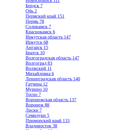
Новосибирск
111
Бердск
7
Обь
2
Пермский край
151
Пермь
78
Соликамск
7
Краснокамск
6
Иркутская область
147
Иркутск
68
Ангарск
15
Братск
10
Волгоградская область
147
Волгоград
83
Волжский
11
Михайловка
6
Ленинградская область
140
Гатчина
12
Мурино
10
Тосно
7
Воронежская область
137
Воронеж
88
Лиски
7
Семилуки
5
Приморский край
133
Владивосток
38