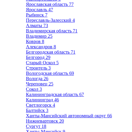
Ярославская область
77
Ярославль
47
Рыбинск
7
Переславль-Залесский
4
Алматы
73
Владимирская область
71
Владимир
25
Ковров
8
Александров
8
Белгородская область
71
Белгород
29
Старый Оскол
5
Строитель
3
Вологодская область
69
Вологда
26
Череповец
25
Сокол
3
Калининградская область
67
Калининград
46
Светлогорск
4
Балтийск
3
Ханты-Мансийский автономный округ
66
Нижневартовск
20
Сургут
18
Ханты-Мансийск
9