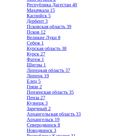
Республика Дагестан
40
Махачкала
15
Каспийск
5
Дербент
3
Псковская область
39
Псков
12
Великие Луки
8
Себеж
1
Курская область
38
Курск
27
Фатеж
1
Щигры
1
Липецкая область
37
Липецк
19
Елец
5
Грязи
2
Пензенская область
35
Пенза
27
Кузнецк
3
Заречный
2
Архангельская область
33
Архангельск
19
Северодвинск
8
Новодвинск
3
Республика Карелия
31