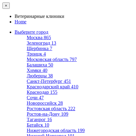
×
Ветеринарные клиники
Home
Выберите город
Москва
865
Зеленоград
13
Щербинка
7
Троицк
4
Московская область
797
Балашиха
50
Химки
40
Люберцы
38
Санкт-Петербург
451
Краснодарский край
410
Краснодар
155
Сочи
47
Новороссийск
28
Ростовская область
222
Ростов-на-Дону
109
Таганрог
16
Батайск
10
Нижегородская область
199
Нижний Новгород
101