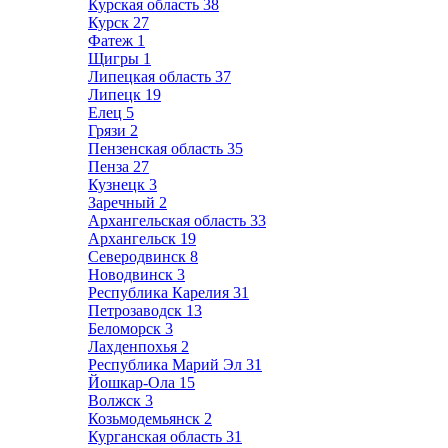
Курская область
38
Курск
27
Фатеж
1
Щигры
1
Липецкая область
37
Липецк
19
Елец
5
Грязи
2
Пензенская область
35
Пенза
27
Кузнецк
3
Заречный
2
Архангельская область
33
Архангельск
19
Северодвинск
8
Новодвинск
3
Республика Карелия
31
Петрозаводск
13
Беломорск
3
Лахденпохья
2
Республика Марий Эл
31
Йошкар-Ола
15
Волжск
3
Козьмодемьянск
2
Курганская область
31