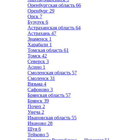
Оренбургская область
66
Оренбург
29
Орск
7
Бузулук
6
Астраханская область
64
Астрахань
47
Знаменск
1
Харабали
1
Томская область
61
Томск
42
Северск
3
Асино
1
Смоленская область
57
Смоленск
31
Вязьма
4
Сафоново
3
Брянская область
57
Брянск
39
Почеп
2
Унеча
2
Ивановская область
55
Иваново
28
Шуя
6
Тейково
5