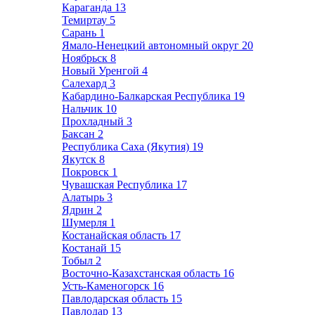
Караганда
13
Темиртау
5
Сарань
1
Ямало-Ненецкий автономный округ
20
Ноябрьск
8
Новый Уренгой
4
Салехард
3
Кабардино-Балкарская Республика
19
Нальчик
10
Прохладный
3
Баксан
2
Республика Саха (Якутия)
19
Якутск
8
Покровск
1
Чувашская Республика
17
Алатырь
3
Ядрин
2
Шумерля
1
Костанайская область
17
Костанай
15
Тобыл
2
Восточно-Казахстанская область
16
Усть-Каменогорск
16
Павлодарская область
15
Павлодар
13