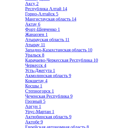
Аксу
2
Республика Алтай
14
Горно-Алтайск
5
Мангистауская область
14
Актау
6
Форт-Шевченко
1
Жанаозен
1
Атырауская область
11
Атырау
11
Западно-Казахстанская область
10
Уральск
8
Карачаево-Черкесская Республика
10
Черкесск
4
Усть-Джегута
1
Акмолинская область
9
Кокшетау
4
Косшы
1
Степногорск
1
Чеченская Республика
9
Грозный
5
Аргун
1
Урус-Мартан
1
Актюбинская область
9
Актобе
9
Еврейская автономная область
8