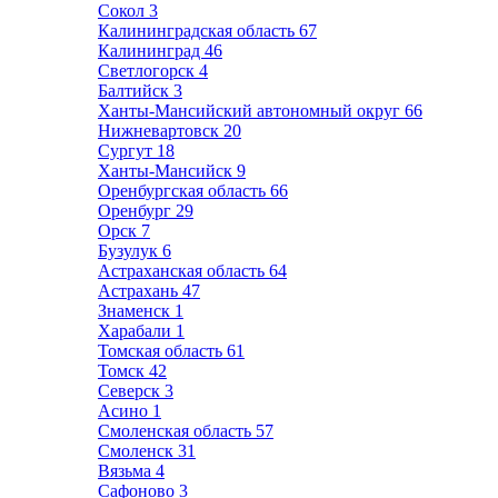
Сокол
3
Калининградская область
67
Калининград
46
Светлогорск
4
Балтийск
3
Ханты-Мансийский автономный округ
66
Нижневартовск
20
Сургут
18
Ханты-Мансийск
9
Оренбургская область
66
Оренбург
29
Орск
7
Бузулук
6
Астраханская область
64
Астрахань
47
Знаменск
1
Харабали
1
Томская область
61
Томск
42
Северск
3
Асино
1
Смоленская область
57
Смоленск
31
Вязьма
4
Сафоново
3