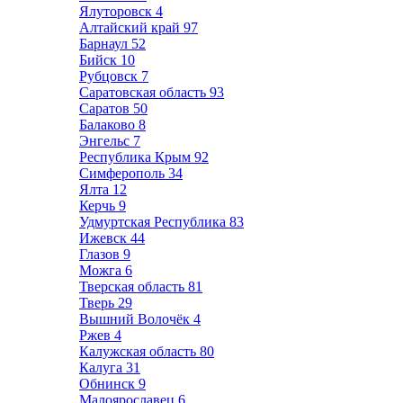
Ялуторовск
4
Алтайский край
97
Барнаул
52
Бийск
10
Рубцовск
7
Саратовская область
93
Саратов
50
Балаково
8
Энгельс
7
Республика Крым
92
Симферополь
34
Ялта
12
Керчь
9
Удмуртская Республика
83
Ижевск
44
Глазов
9
Можга
6
Тверская область
81
Тверь
29
Вышний Волочёк
4
Ржев
4
Калужская область
80
Калуга
31
Обнинск
9
Малоярославец
6