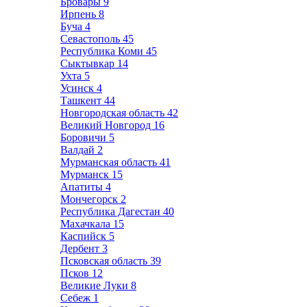
Бровары
9
Ирпень
8
Буча
4
Севастополь
45
Республика Коми
45
Сыктывкар
14
Ухта
5
Усинск
4
Ташкент
44
Новгородская область
42
Великий Новгород
16
Боровичи
5
Валдай
2
Мурманская область
41
Мурманск
15
Апатиты
4
Мончегорск
2
Республика Дагестан
40
Махачкала
15
Каспийск
5
Дербент
3
Псковская область
39
Псков
12
Великие Луки
8
Себеж
1