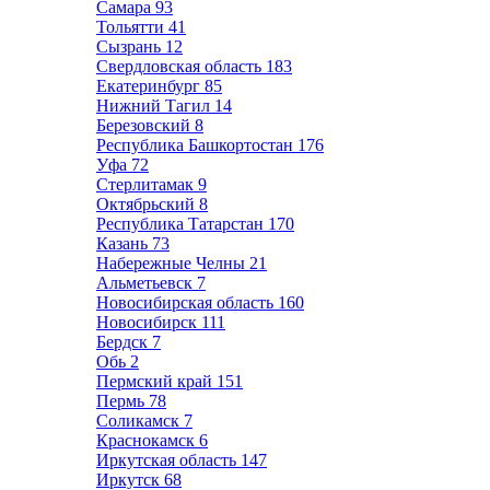
Самара
93
Тольятти
41
Сызрань
12
Свердловская область
183
Екатеринбург
85
Нижний Тагил
14
Березовский
8
Республика Башкортостан
176
Уфа
72
Стерлитамак
9
Октябрьский
8
Республика Татарстан
170
Казань
73
Набережные Челны
21
Альметьевск
7
Новосибирская область
160
Новосибирск
111
Бердск
7
Обь
2
Пермский край
151
Пермь
78
Соликамск
7
Краснокамск
6
Иркутская область
147
Иркутск
68