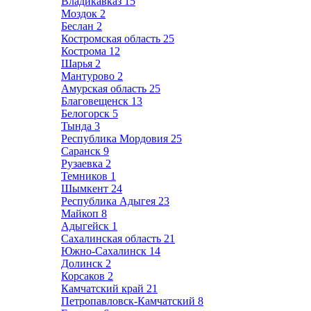
Владикавказ
15
Моздок
2
Беслан
2
Костромская область
25
Кострома
12
Шарья
2
Мантурово
2
Амурская область
25
Благовещенск
13
Белогорск
5
Тында
3
Республика Мордовия
25
Саранск
9
Рузаевка
2
Темников
1
Шымкент
24
Республика Адыгея
23
Майкоп
8
Адыгейск
1
Сахалинская область
21
Южно-Сахалинск
14
Долинск
2
Корсаков
2
Камчатский край
21
Петропавловск-Камчатский
8