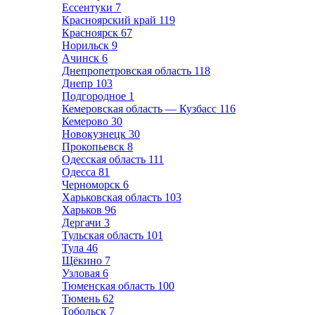
Ессентуки
7
Красноярский край
119
Красноярск
67
Норильск
9
Ачинск
6
Днепропетровская область
118
Днепр
103
Подгородное
1
Кемеровская область — Кузбасс
116
Кемерово
30
Новокузнецк
30
Прокопьевск
8
Одесская область
111
Одесса
81
Черноморск
6
Харьковская область
103
Харьков
96
Дергачи
3
Тульская область
101
Тула
46
Щёкино
7
Узловая
6
Тюменская область
100
Тюмень
62
Тобольск
7