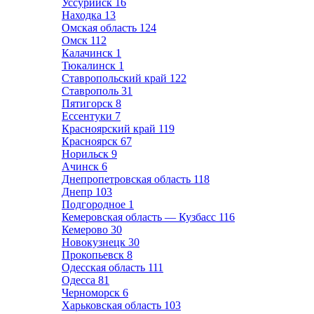
Уссурийск
16
Находка
13
Омская область
124
Омск
112
Калачинск
1
Тюкалинск
1
Ставропольский край
122
Ставрополь
31
Пятигорск
8
Ессентуки
7
Красноярский край
119
Красноярск
67
Норильск
9
Ачинск
6
Днепропетровская область
118
Днепр
103
Подгородное
1
Кемеровская область — Кузбасс
116
Кемерово
30
Новокузнецк
30
Прокопьевск
8
Одесская область
111
Одесса
81
Черноморск
6
Харьковская область
103