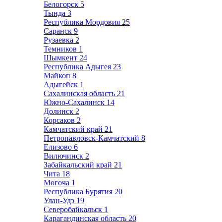
Белогорск
5
Тында
3
Республика Мордовия
25
Саранск
9
Рузаевка
2
Темников
1
Шымкент
24
Республика Адыгея
23
Майкоп
8
Адыгейск
1
Сахалинская область
21
Южно-Сахалинск
14
Долинск
2
Корсаков
2
Камчатский край
21
Петропавловск-Камчатский
8
Елизово
6
Вилючинск
2
Забайкальский край
21
Чита
18
Могоча
1
Республика Бурятия
20
Улан-Удэ
19
Северобайкальск
1
Карагандинская область
20