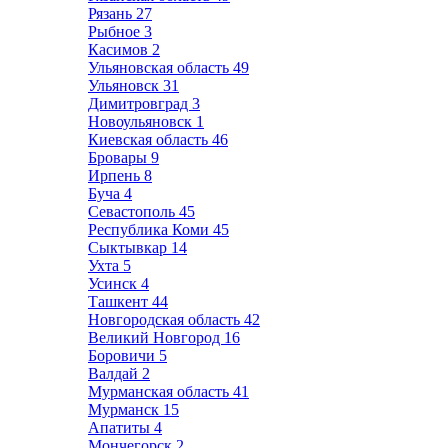
Рязань
27
Рыбное
3
Касимов
2
Ульяновская область
49
Ульяновск
31
Димитровград
3
Новоульяновск
1
Киевская область
46
Бровары
9
Ирпень
8
Буча
4
Севастополь
45
Республика Коми
45
Сыктывкар
14
Ухта
5
Усинск
4
Ташкент
44
Новгородская область
42
Великий Новгород
16
Боровичи
5
Валдай
2
Мурманская область
41
Мурманск
15
Апатиты
4
Мончегорск
2