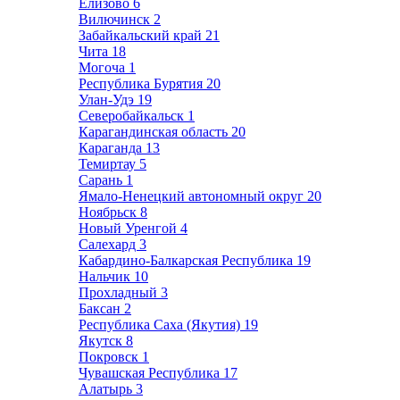
Елизово
6
Вилючинск
2
Забайкальский край
21
Чита
18
Могоча
1
Республика Бурятия
20
Улан-Удэ
19
Северобайкальск
1
Карагандинская область
20
Караганда
13
Темиртау
5
Сарань
1
Ямало-Ненецкий автономный округ
20
Ноябрьск
8
Новый Уренгой
4
Салехард
3
Кабардино-Балкарская Республика
19
Нальчик
10
Прохладный
3
Баксан
2
Республика Саха (Якутия)
19
Якутск
8
Покровск
1
Чувашская Республика
17
Алатырь
3