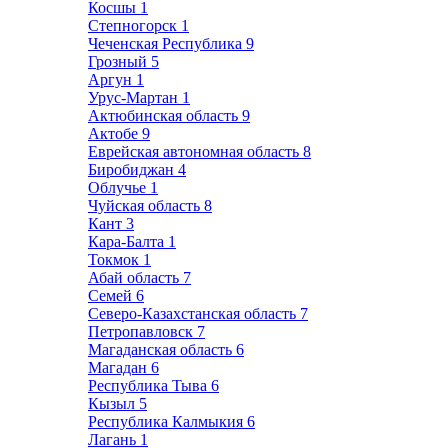
Косшы
1
Степногорск
1
Чеченская Республика
9
Грозный
5
Аргун
1
Урус-Мартан
1
Актюбинская область
9
Актобе
9
Еврейская автономная область
8
Биробиджан
4
Облучье
1
Чуйская область
8
Кант
3
Кара-Балта
1
Токмок
1
Абай область
7
Семей
6
Северо-Казахстанская область
7
Петропавловск
7
Магаданская область
6
Магадан
6
Республика Тыва
6
Кызыл
5
Республика Калмыкия
6
Лагань
1