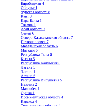
Биробиджан
4
Облучье
1
Чуйская область
8
Кант
3
Кара-Балта
1
Токмок
1
Абай область
7
Семей
6
Северо-Казахстанская область
7
Петропавловск
7
Магаданская область
6
Магадан
6
Республика Тыва
6
Кызыл
5
Республика Калмыкия
6
Лагань
1
Элиста
1
Астана
6
Республика Ингушетия
5
Назрань
2
Малгобек
1
Сунжа
1
Иссык-Кульская область
4
Каракол
4
Туркестанская область
4