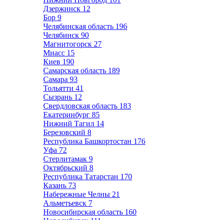
Дзержинск
12
Бор
9
Челябинская область
196
Челябинск
90
Магнитогорск
27
Миасс
15
Киев
190
Самарская область
189
Самара
93
Тольятти
41
Сызрань
12
Свердловская область
183
Екатеринбург
85
Нижний Тагил
14
Березовский
8
Республика Башкортостан
176
Уфа
72
Стерлитамак
9
Октябрьский
8
Республика Татарстан
170
Казань
73
Набережные Челны
21
Альметьевск
7
Новосибирская область
160