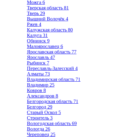
Можга
6
Тверская область
81
Тверь
29
Вышний Волочёк
4
Ржев
4
Калужская область
80
Калуга
31
Обнинск
9
Малоярославец
6
Ярославская область
77
Ярославль
47
Рыбинск
7
Переславль-Залесский
4
Алматы
73
Владимирская область
71
Владимир
25
Ковров
8
Александров
8
Белгородская область
71
Белгород
29
Старый Оскол
5
Строитель
3
Вологодская область
69
Вологда
26
Череповец
25