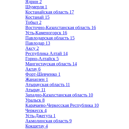
Ядрин
2
Шумерля
1
Костанайская область
17
Костанай
15
Тобыл
2
Восточно-Казахстанская область
16
Усть-Каменогорск
16
Павлодарская область
15
Павлодар
13
Аксу
2
Республика Алтай
14
Горно-Алтайск
5
Мангистауская область
14
Актау
6
Форт-Шевченко
1
Жанаозен
1
Атырауская область
11
Атырау
11
Западно-Казахстанская область
10
Уральск
8
Карачаево-Черкесская Республика
10
Черкесск
4
Усть-Джегута
1
Акмолинская область
9
Кокшетау
4