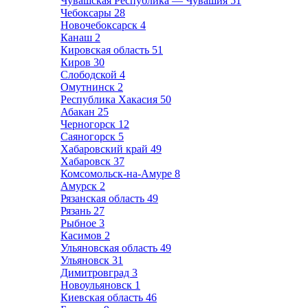
Чувашская Республика — Чувашия
51
Чебоксары
28
Новочебоксарск
4
Канаш
2
Кировская область
51
Киров
30
Слободской
4
Омутнинск
2
Республика Хакасия
50
Абакан
25
Черногорск
12
Саяногорск
5
Хабаровский край
49
Хабаровск
37
Комсомольск-на-Амуре
8
Амурск
2
Рязанская область
49
Рязань
27
Рыбное
3
Касимов
2
Ульяновская область
49
Ульяновск
31
Димитровград
3
Новоульяновск
1
Киевская область
46