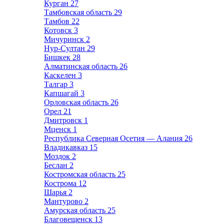
Курган
27
Тамбовская область
29
Тамбов
22
Котовск
3
Мичуринск
2
Нур-Султан
29
Бишкек
28
Алматинская область
26
Каскелен
3
Талгар
3
Капшагай
3
Орловская область
26
Орел
21
Дмитровск
1
Мценск
1
Республика Северная Осетия — Алания
26
Владикавказ
15
Моздок
2
Беслан
2
Костромская область
25
Кострома
12
Шарья
2
Мантурово
2
Амурская область
25
Благовещенск
13