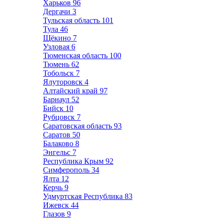
Харьков
96
Дергачи
3
Тульская область
101
Тула
46
Щёкино
7
Узловая
6
Тюменская область
100
Тюмень
62
Тобольск
7
Ялуторовск
4
Алтайский край
97
Барнаул
52
Бийск
10
Рубцовск
7
Саратовская область
93
Саратов
50
Балаково
8
Энгельс
7
Республика Крым
92
Симферополь
34
Ялта
12
Керчь
9
Удмуртская Республика
83
Ижевск
44
Глазов
9