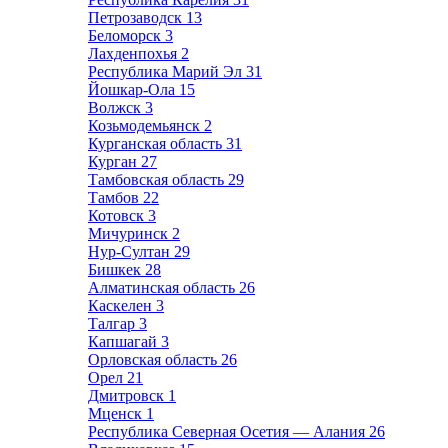
Петрозаводск
13
Беломорск
3
Лахденпохья
2
Республика Марий Эл
31
Йошкар-Ола
15
Волжск
3
Козьмодемьянск
2
Курганская область
31
Курган
27
Тамбовская область
29
Тамбов
22
Котовск
3
Мичуринск
2
Нур-Султан
29
Бишкек
28
Алматинская область
26
Каскелен
3
Талгар
3
Капшагай
3
Орловская область
26
Орел
21
Дмитровск
1
Мценск
1
Республика Северная Осетия — Алания
26