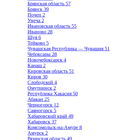
Брянская область
57
Брянск
39
Почеп
2
Унеча
2
Ивановская область
55
Иваново
28
Шуя
6
Тейково
5
Чувашская Республика — Чувашия
51
Чебоксары
28
Новочебоксарск
4
Канаш
2
Кировская область
51
Киров
30
Слободской
4
Омутнинск
2
Республика Хакасия
50
Абакан
25
Черногорск
12
Саяногорск
5
Хабаровский край
49
Хабаровск
37
Комсомольск-на-Амуре
8
Амурск
2
Рязанская область
49