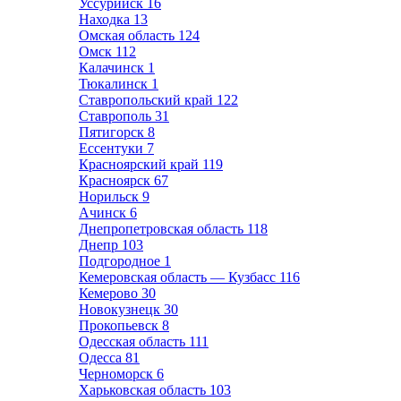
Уссурийск
16
Находка
13
Омская область
124
Омск
112
Калачинск
1
Тюкалинск
1
Ставропольский край
122
Ставрополь
31
Пятигорск
8
Ессентуки
7
Красноярский край
119
Красноярск
67
Норильск
9
Ачинск
6
Днепропетровская область
118
Днепр
103
Подгородное
1
Кемеровская область — Кузбасс
116
Кемерово
30
Новокузнецк
30
Прокопьевск
8
Одесская область
111
Одесса
81
Черноморск
6
Харьковская область
103