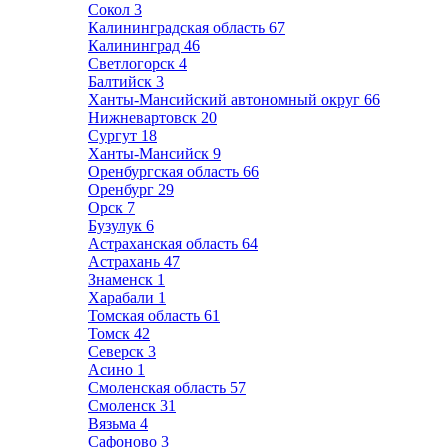
Сокол
3
Калининградская область
67
Калининград
46
Светлогорск
4
Балтийск
3
Ханты-Мансийский автономный округ
66
Нижневартовск
20
Сургут
18
Ханты-Мансийск
9
Оренбургская область
66
Оренбург
29
Орск
7
Бузулук
6
Астраханская область
64
Астрахань
47
Знаменск
1
Харабали
1
Томская область
61
Томск
42
Северск
3
Асино
1
Смоленская область
57
Смоленск
31
Вязьма
4
Сафоново
3