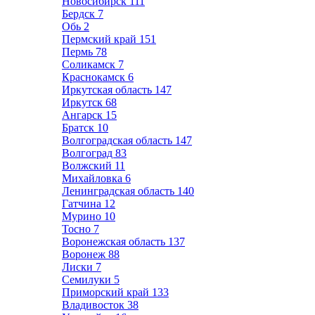
Новосибирск
111
Бердск
7
Обь
2
Пермский край
151
Пермь
78
Соликамск
7
Краснокамск
6
Иркутская область
147
Иркутск
68
Ангарск
15
Братск
10
Волгоградская область
147
Волгоград
83
Волжский
11
Михайловка
6
Ленинградская область
140
Гатчина
12
Мурино
10
Тосно
7
Воронежская область
137
Воронеж
88
Лиски
7
Семилуки
5
Приморский край
133
Владивосток
38