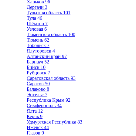
Харьков
96
Дергачи
3
Тульская область
101
Тула
46
Щёкино
7
Узловая
6
Тюменская область
100
Тюмень
62
Тобольск
7
Ялуторовск
4
Алтайский край
97
Барнаул
52
Бийск
10
Рубцовск
7
Саратовская область
93
Саратов
50
Балаково
8
Энгельс
7
Республика Крым
92
Симферополь
34
Ялта
12
Керчь
9
Удмуртская Республика
83
Ижевск
44
Глазов
9