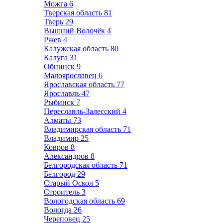
Можга
6
Тверская область
81
Тверь
29
Вышний Волочёк
4
Ржев
4
Калужская область
80
Калуга
31
Обнинск
9
Малоярославец
6
Ярославская область
77
Ярославль
47
Рыбинск
7
Переславль-Залесский
4
Алматы
73
Владимирская область
71
Владимир
25
Ковров
8
Александров
8
Белгородская область
71
Белгород
29
Старый Оскол
5
Строитель
3
Вологодская область
69
Вологда
26
Череповец
25