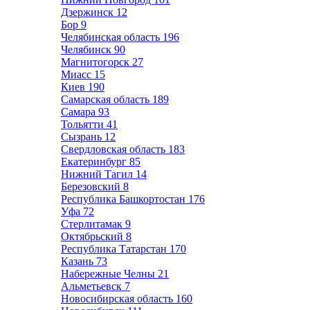
Дзержинск
12
Бор
9
Челябинская область
196
Челябинск
90
Магнитогорск
27
Миасс
15
Киев
190
Самарская область
189
Самара
93
Тольятти
41
Сызрань
12
Свердловская область
183
Екатеринбург
85
Нижний Тагил
14
Березовский
8
Республика Башкортостан
176
Уфа
72
Стерлитамак
9
Октябрьский
8
Республика Татарстан
170
Казань
73
Набережные Челны
21
Альметьевск
7
Новосибирская область
160