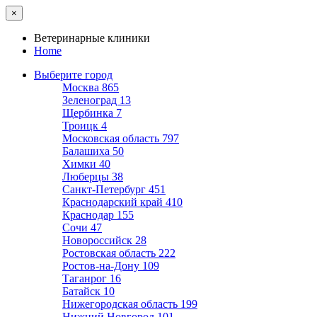
×
Ветеринарные клиники
Home
Выберите город
Москва
865
Зеленоград
13
Щербинка
7
Троицк
4
Московская область
797
Балашиха
50
Химки
40
Люберцы
38
Санкт-Петербург
451
Краснодарский край
410
Краснодар
155
Сочи
47
Новороссийск
28
Ростовская область
222
Ростов-на-Дону
109
Таганрог
16
Батайск
10
Нижегородская область
199
Нижний Новгород
101