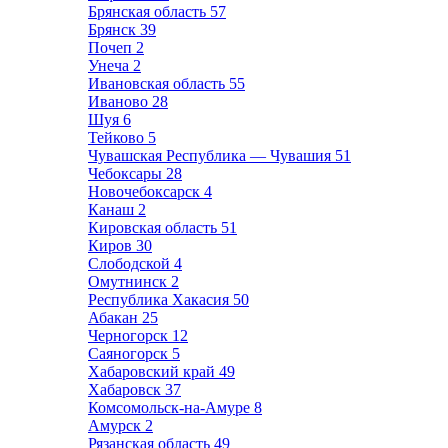
Брянская область
57
Брянск
39
Почеп
2
Унеча
2
Ивановская область
55
Иваново
28
Шуя
6
Тейково
5
Чувашская Республика — Чувашия
51
Чебоксары
28
Новочебоксарск
4
Канаш
2
Кировская область
51
Киров
30
Слободской
4
Омутнинск
2
Республика Хакасия
50
Абакан
25
Черногорск
12
Саяногорск
5
Хабаровский край
49
Хабаровск
37
Комсомольск-на-Амуре
8
Амурск
2
Рязанская область
49