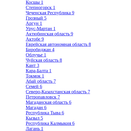
Косшы
1
Степногорск
1
Чеченская Республика
9
Грозный
5
Аргун
1
Урус-Мартан
1
Актюбинская область
9
Актобе
9
Еврейская автономная область
8
Биробиджан
4
Облучье
1
Чуйская область
8
Кант
3
Кара-Балта
1
Токмок
1
Абай область
7
Семей
6
Северо-Казахстанская область
7
Петропавловск
7
Магаданская область
6
Магадан
6
Республика Тыва
6
Кызыл
5
Республика Калмыкия
6
Лагань
1