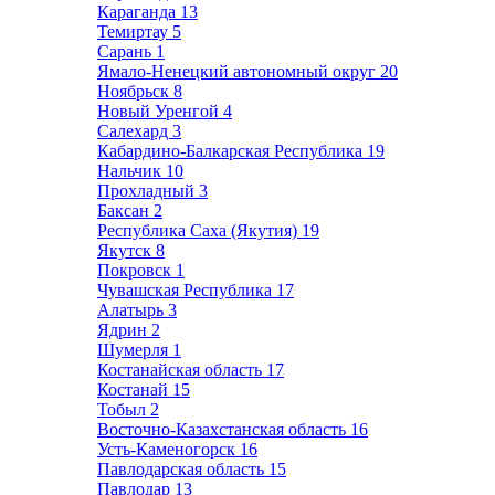
Караганда
13
Темиртау
5
Сарань
1
Ямало-Ненецкий автономный округ
20
Ноябрьск
8
Новый Уренгой
4
Салехард
3
Кабардино-Балкарская Республика
19
Нальчик
10
Прохладный
3
Баксан
2
Республика Саха (Якутия)
19
Якутск
8
Покровск
1
Чувашская Республика
17
Алатырь
3
Ядрин
2
Шумерля
1
Костанайская область
17
Костанай
15
Тобыл
2
Восточно-Казахстанская область
16
Усть-Каменогорск
16
Павлодарская область
15
Павлодар
13