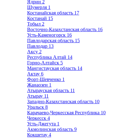
Ядрин
2
Шумерля
1
Костанайская область
17
Костанай
15
Тобыл
2
Восточно-Казахстанская область
16
Усть-Каменогорск
16
Павлодарская область
15
Павлодар
13
Аксу
2
Республика Алтай
14
Горно-Алтайск
5
Мангистауская область
14
Актау
6
Форт-Шевченко
1
Жанаозен
1
Атырауская область
11
Атырау
11
Западно-Казахстанская область
10
Уральск
8
Карачаево-Черкесская Республика
10
Черкесск
4
Усть-Джегута
1
Акмолинская область
9
Кокшетау
4