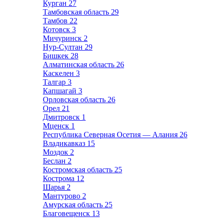
Курган
27
Тамбовская область
29
Тамбов
22
Котовск
3
Мичуринск
2
Нур-Султан
29
Бишкек
28
Алматинская область
26
Каскелен
3
Талгар
3
Капшагай
3
Орловская область
26
Орел
21
Дмитровск
1
Мценск
1
Республика Северная Осетия — Алания
26
Владикавказ
15
Моздок
2
Беслан
2
Костромская область
25
Кострома
12
Шарья
2
Мантурово
2
Амурская область
25
Благовещенск
13