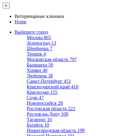
×
Ветеринарные клиники
Home
Выберите город
Москва
865
Зеленоград
13
Щербинка
7
Троицк
4
Московская область
797
Балашиха
50
Химки
40
Люберцы
38
Санкт-Петербург
451
Краснодарский край
410
Краснодар
155
Сочи
47
Новороссийск
28
Ростовская область
222
Ростов-на-Дону
109
Таганрог
16
Батайск
10
Нижегородская область
199
Нижний Новгород
101