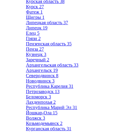
Курская область
38
Курск
27
Фатеж
1
Щигры
1
Липецкая область
37
Липецк
19
Елец
5
Грязи
2
Пензенская область
35
Пенза
27
Кузнецк
3
Заречный
2
Архангельская область
33
Архангельск
19
Северодвинск
8
Новодвинск
3
Республика Карелия
31
Петрозаводск
13
Беломорск
3
Лахденпохья
2
Республика Марий Эл
31
Йошкар-Ола
15
Волжск
3
Козьмодемьянск
2
Курганская область
31