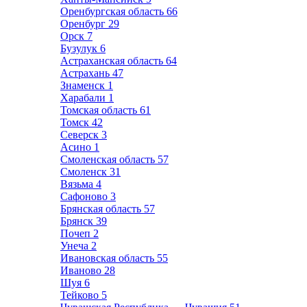
Оренбургская область
66
Оренбург
29
Орск
7
Бузулук
6
Астраханская область
64
Астрахань
47
Знаменск
1
Харабали
1
Томская область
61
Томск
42
Северск
3
Асино
1
Смоленская область
57
Смоленск
31
Вязьма
4
Сафоново
3
Брянская область
57
Брянск
39
Почеп
2
Унеча
2
Ивановская область
55
Иваново
28
Шуя
6
Тейково
5