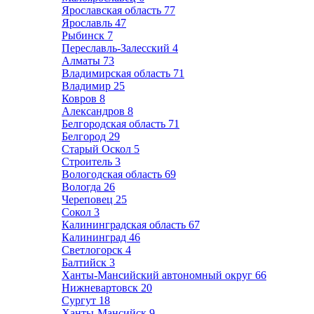
Ярославская область
77
Ярославль
47
Рыбинск
7
Переславль-Залесский
4
Алматы
73
Владимирская область
71
Владимир
25
Ковров
8
Александров
8
Белгородская область
71
Белгород
29
Старый Оскол
5
Строитель
3
Вологодская область
69
Вологда
26
Череповец
25
Сокол
3
Калининградская область
67
Калининград
46
Светлогорск
4
Балтийск
3
Ханты-Мансийский автономный округ
66
Нижневартовск
20
Сургут
18
Ханты-Мансийск
9