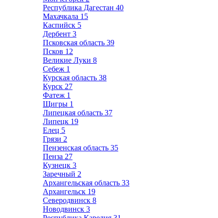
Республика Дагестан
40
Махачкала
15
Каспийск
5
Дербент
3
Псковская область
39
Псков
12
Великие Луки
8
Себеж
1
Курская область
38
Курск
27
Фатеж
1
Щигры
1
Липецкая область
37
Липецк
19
Елец
5
Грязи
2
Пензенская область
35
Пенза
27
Кузнецк
3
Заречный
2
Архангельская область
33
Архангельск
19
Северодвинск
8
Новодвинск
3
Республика Карелия
31