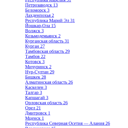
Петрозаводск
13
Беломорск
3
Лахденпохья
2
Республика Марий Эл
31
Йошкар-Ола
15
Волжск
3
Козьмодемьянск
2
Курганская область
31
Курган
27
Тамбовская область
29
Тамбов
22
Котовск
3
Мичуринск
2
Нур-Султан
29
Бишкек
28
Алматинская область
26
Каскелен
3
Талгар
3
Капшагай
3
Орловская область
26
Орел
21
Дмитровск
1
Мценск
1
Республика Северная Осетия — Алания
26