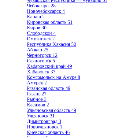
Чувашская Республика — Чувашия
51
Чебоксары
28
Новочебоксарск
4
Канаш
2
Кировская область
51
Киров
30
Слободской
4
Омутнинск
2
Республика Хакасия
50
Абакан
25
Черногорск
12
Саяногорск
5
Хабаровский край
49
Хабаровск
37
Комсомольск-на-Амуре
8
Амурск
2
Рязанская область
49
Рязань
27
Рыбное
3
Касимов
2
Ульяновская область
49
Ульяновск
31
Димитровград
3
Новоульяновск
1
Киевская область
46