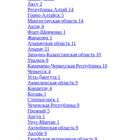
Аксу
2
Республика Алтай
14
Горно-Алтайск
5
Мангистауская область
14
Актау
6
Форт-Шевченко
1
Жанаозен
1
Атырауская область
11
Атырау
11
Западно-Казахстанская область
10
Уральск
8
Карачаево-Черкесская Республика
10
Черкесск
4
Усть-Джегута
1
Акмолинская область
9
Кокшетау
4
Косшы
1
Степногорск
1
Чеченская Республика
9
Грозный
5
Аргун
1
Урус-Мартан
1
Актюбинская область
9
Актобе
9
Еврейская автономная область
8