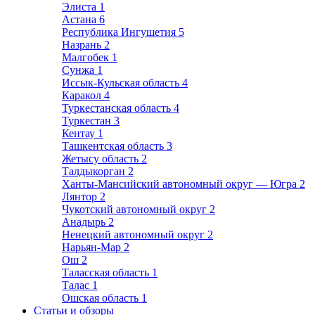
Элиста
1
Астана
6
Республика Ингушетия
5
Назрань
2
Малгобек
1
Сунжа
1
Иссык-Кульская область
4
Каракол
4
Туркестанская область
4
Туркестан
3
Кентау
1
Ташкентская область
3
Жетысу область
2
Талдыкорган
2
Ханты-Мансийский автономный округ — Югра
2
Лянтор
2
Чукотский автономный округ
2
Анадырь
2
Ненецкий автономный округ
2
Нарьян-Мар
2
Ош
2
Таласская область
1
Талас
1
Ошская область
1
Статьи и обзоры