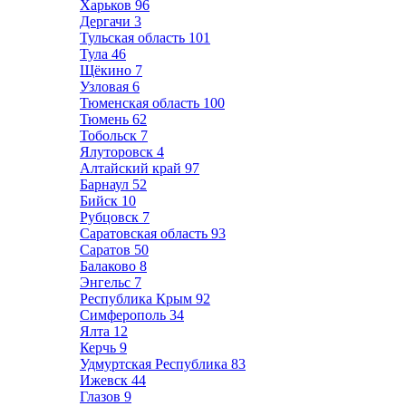
Харьков
96
Дергачи
3
Тульская область
101
Тула
46
Щёкино
7
Узловая
6
Тюменская область
100
Тюмень
62
Тобольск
7
Ялуторовск
4
Алтайский край
97
Барнаул
52
Бийск
10
Рубцовск
7
Саратовская область
93
Саратов
50
Балаково
8
Энгельс
7
Республика Крым
92
Симферополь
34
Ялта
12
Керчь
9
Удмуртская Республика
83
Ижевск
44
Глазов
9