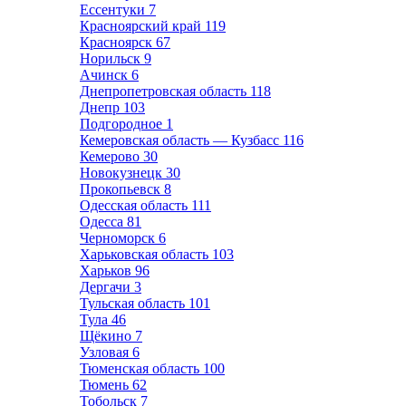
Ессентуки
7
Красноярский край
119
Красноярск
67
Норильск
9
Ачинск
6
Днепропетровская область
118
Днепр
103
Подгородное
1
Кемеровская область — Кузбасс
116
Кемерово
30
Новокузнецк
30
Прокопьевск
8
Одесская область
111
Одесса
81
Черноморск
6
Харьковская область
103
Харьков
96
Дергачи
3
Тульская область
101
Тула
46
Щёкино
7
Узловая
6
Тюменская область
100
Тюмень
62
Тобольск
7