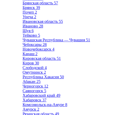
Брянская область
57
Брянск
39
Почеп
2
Унеча
2
Ивановская область
55
Иваново
28
Шуя
6
Тейково
5
Чувашская Республика — Чувашия
51
Чебоксары
28
Новочебоксарск
4
Канаш
2
Кировская область
51
Киров
30
Слободской
4
Омутнинск
2
Республика Хакасия
50
Абакан
25
Черногорск
12
Саяногорск
5
Хабаровский край
49
Хабаровск
37
Комсомольск-на-Амуре
8
Амурск
2
Рязанская область
49