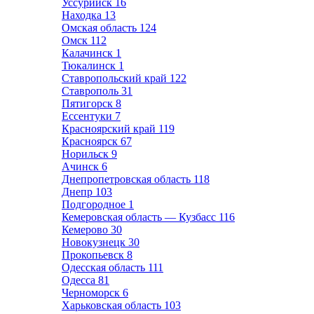
Уссурийск
16
Находка
13
Омская область
124
Омск
112
Калачинск
1
Тюкалинск
1
Ставропольский край
122
Ставрополь
31
Пятигорск
8
Ессентуки
7
Красноярский край
119
Красноярск
67
Норильск
9
Ачинск
6
Днепропетровская область
118
Днепр
103
Подгородное
1
Кемеровская область — Кузбасс
116
Кемерово
30
Новокузнецк
30
Прокопьевск
8
Одесская область
111
Одесса
81
Черноморск
6
Харьковская область
103