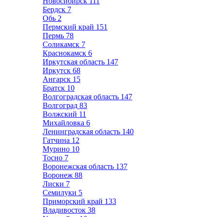
Новосибирск
111
Бердск
7
Обь
2
Пермский край
151
Пермь
78
Соликамск
7
Краснокамск
6
Иркутская область
147
Иркутск
68
Ангарск
15
Братск
10
Волгоградская область
147
Волгоград
83
Волжский
11
Михайловка
6
Ленинградская область
140
Гатчина
12
Мурино
10
Тосно
7
Воронежская область
137
Воронеж
88
Лиски
7
Семилуки
5
Приморский край
133
Владивосток
38