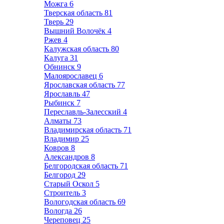
Можга
6
Тверская область
81
Тверь
29
Вышний Волочёк
4
Ржев
4
Калужская область
80
Калуга
31
Обнинск
9
Малоярославец
6
Ярославская область
77
Ярославль
47
Рыбинск
7
Переславль-Залесский
4
Алматы
73
Владимирская область
71
Владимир
25
Ковров
8
Александров
8
Белгородская область
71
Белгород
29
Старый Оскол
5
Строитель
3
Вологодская область
69
Вологда
26
Череповец
25