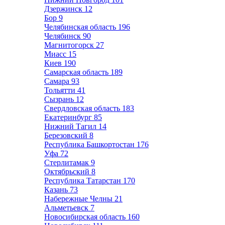
Дзержинск
12
Бор
9
Челябинская область
196
Челябинск
90
Магнитогорск
27
Миасс
15
Киев
190
Самарская область
189
Самара
93
Тольятти
41
Сызрань
12
Свердловская область
183
Екатеринбург
85
Нижний Тагил
14
Березовский
8
Республика Башкортостан
176
Уфа
72
Стерлитамак
9
Октябрьский
8
Республика Татарстан
170
Казань
73
Набережные Челны
21
Альметьевск
7
Новосибирская область
160