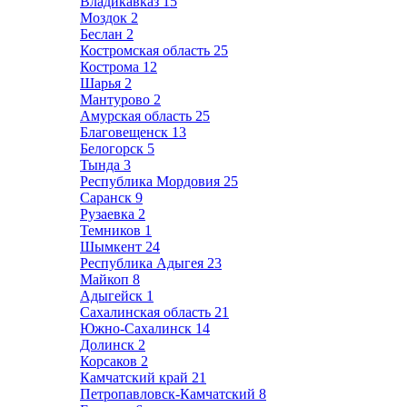
Владикавказ
15
Моздок
2
Беслан
2
Костромская область
25
Кострома
12
Шарья
2
Мантурово
2
Амурская область
25
Благовещенск
13
Белогорск
5
Тында
3
Республика Мордовия
25
Саранск
9
Рузаевка
2
Темников
1
Шымкент
24
Республика Адыгея
23
Майкоп
8
Адыгейск
1
Сахалинская область
21
Южно-Сахалинск
14
Долинск
2
Корсаков
2
Камчатский край
21
Петропавловск-Камчатский
8