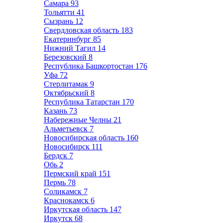
Самара
93
Тольятти
41
Сызрань
12
Свердловская область
183
Екатеринбург
85
Нижний Тагил
14
Березовский
8
Республика Башкортостан
176
Уфа
72
Стерлитамак
9
Октябрьский
8
Республика Татарстан
170
Казань
73
Набережные Челны
21
Альметьевск
7
Новосибирская область
160
Новосибирск
111
Бердск
7
Обь
2
Пермский край
151
Пермь
78
Соликамск
7
Краснокамск
6
Иркутская область
147
Иркутск
68