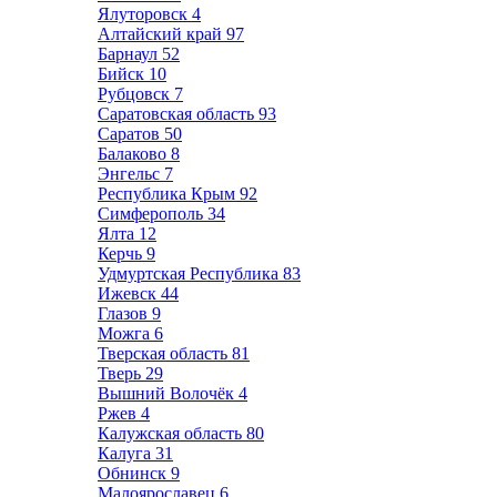
Ялуторовск
4
Алтайский край
97
Барнаул
52
Бийск
10
Рубцовск
7
Саратовская область
93
Саратов
50
Балаково
8
Энгельс
7
Республика Крым
92
Симферополь
34
Ялта
12
Керчь
9
Удмуртская Республика
83
Ижевск
44
Глазов
9
Можга
6
Тверская область
81
Тверь
29
Вышний Волочёк
4
Ржев
4
Калужская область
80
Калуга
31
Обнинск
9
Малоярославец
6