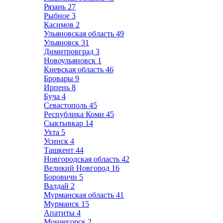
Рязань
27
Рыбное
3
Касимов
2
Ульяновская область
49
Ульяновск
31
Димитровград
3
Новоульяновск
1
Киевская область
46
Бровары
9
Ирпень
8
Буча
4
Севастополь
45
Республика Коми
45
Сыктывкар
14
Ухта
5
Усинск
4
Ташкент
44
Новгородская область
42
Великий Новгород
16
Боровичи
5
Валдай
2
Мурманская область
41
Мурманск
15
Апатиты
4
Мончегорск
2