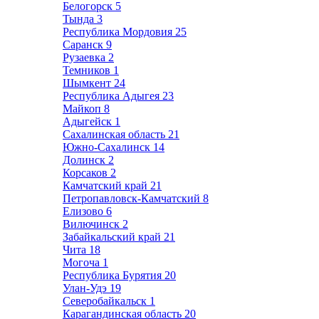
Белогорск
5
Тында
3
Республика Мордовия
25
Саранск
9
Рузаевка
2
Темников
1
Шымкент
24
Республика Адыгея
23
Майкоп
8
Адыгейск
1
Сахалинская область
21
Южно-Сахалинск
14
Долинск
2
Корсаков
2
Камчатский край
21
Петропавловск-Камчатский
8
Елизово
6
Вилючинск
2
Забайкальский край
21
Чита
18
Могоча
1
Республика Бурятия
20
Улан-Удэ
19
Северобайкальск
1
Карагандинская область
20