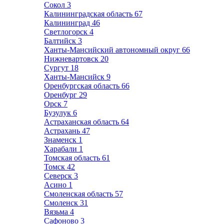
Сокол
3
Калининградская область
67
Калининград
46
Светлогорск
4
Балтийск
3
Ханты-Мансийский автономный округ
66
Нижневартовск
20
Сургут
18
Ханты-Мансийск
9
Оренбургская область
66
Оренбург
29
Орск
7
Бузулук
6
Астраханская область
64
Астрахань
47
Знаменск
1
Харабали
1
Томская область
61
Томск
42
Северск
3
Асино
1
Смоленская область
57
Смоленск
31
Вязьма
4
Сафоново
3