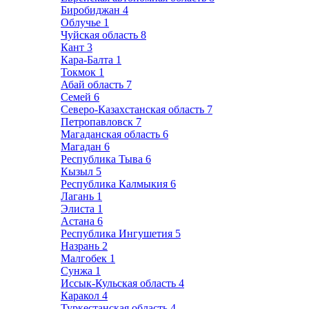
Биробиджан
4
Облучье
1
Чуйская область
8
Кант
3
Кара-Балта
1
Токмок
1
Абай область
7
Семей
6
Северо-Казахстанская область
7
Петропавловск
7
Магаданская область
6
Магадан
6
Республика Тыва
6
Кызыл
5
Республика Калмыкия
6
Лагань
1
Элиста
1
Астана
6
Республика Ингушетия
5
Назрань
2
Малгобек
1
Сунжа
1
Иссык-Кульская область
4
Каракол
4
Туркестанская область
4