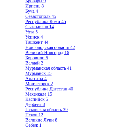
Бровары
9
Ирпень
8
Буча
4
Севастополь
45
Республика Коми
45
Сыктывкар
14
Ухта
5
Усинск
4
Ташкент
44
Новгородская область
42
Великий Новгород
16
Боровичи
5
Валдай
2
Мурманская область
41
Мурманск
15
Апатиты
4
Мончегорск
2
Республика Дагестан
40
Махачкала
15
Каспийск
5
Дербент
3
Псковская область
39
Псков
12
Великие Луки
8
Себеж
1