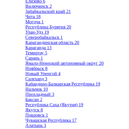
Елизово
6
Вилючинск
2
Забайкальский край
21
Чита
18
Могоча
1
Республика Бурятия
20
Улан-Удэ
19
Северобайкальск
1
Карагандинская область
20
Караганда
13
Темиртау
5
Сарань
1
Ямало-Ненецкий автономный округ
20
Ноябрьск
8
Новый Уренгой
4
Салехард
3
Кабардино-Балкарская Республика
19
Нальчик
10
Прохладный
3
Баксан
2
Республика Саха (Якутия)
19
Якутск
8
Покровск
1
Чувашская Республика
17
Алатырь
3