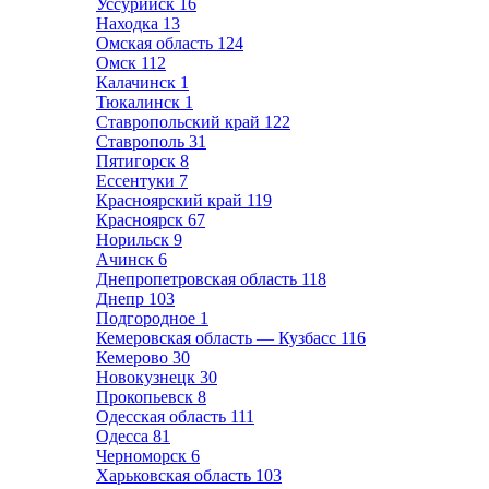
Уссурийск
16
Находка
13
Омская область
124
Омск
112
Калачинск
1
Тюкалинск
1
Ставропольский край
122
Ставрополь
31
Пятигорск
8
Ессентуки
7
Красноярский край
119
Красноярск
67
Норильск
9
Ачинск
6
Днепропетровская область
118
Днепр
103
Подгородное
1
Кемеровская область — Кузбасс
116
Кемерово
30
Новокузнецк
30
Прокопьевск
8
Одесская область
111
Одесса
81
Черноморск
6
Харьковская область
103