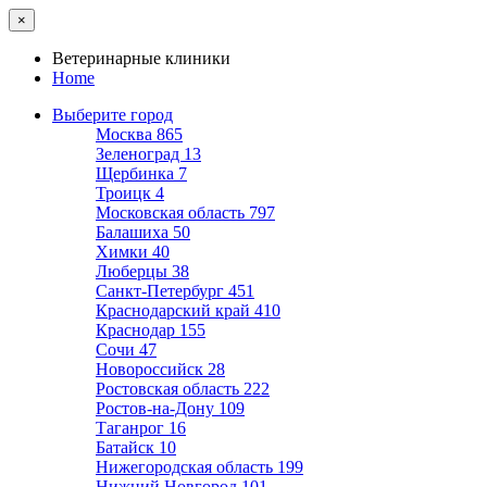
×
Ветеринарные клиники
Home
Выберите город
Москва
865
Зеленоград
13
Щербинка
7
Троицк
4
Московская область
797
Балашиха
50
Химки
40
Люберцы
38
Санкт-Петербург
451
Краснодарский край
410
Краснодар
155
Сочи
47
Новороссийск
28
Ростовская область
222
Ростов-на-Дону
109
Таганрог
16
Батайск
10
Нижегородская область
199
Нижний Новгород
101