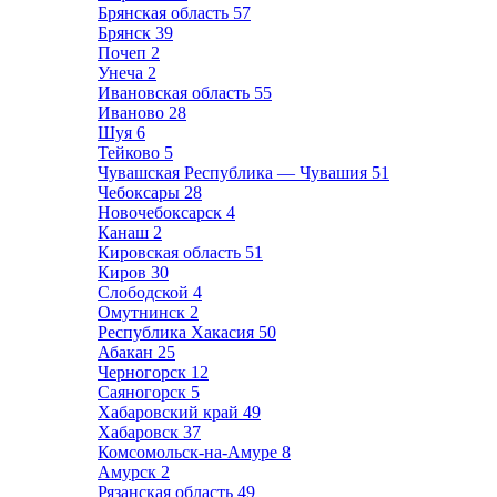
Брянская область
57
Брянск
39
Почеп
2
Унеча
2
Ивановская область
55
Иваново
28
Шуя
6
Тейково
5
Чувашская Республика — Чувашия
51
Чебоксары
28
Новочебоксарск
4
Канаш
2
Кировская область
51
Киров
30
Слободской
4
Омутнинск
2
Республика Хакасия
50
Абакан
25
Черногорск
12
Саяногорск
5
Хабаровский край
49
Хабаровск
37
Комсомольск-на-Амуре
8
Амурск
2
Рязанская область
49