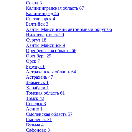
Сокол
3
Калининградская область
67
Калининград
46
Светлогорск
4
Балтийск
3
Ханты-Мансийский автономный округ
66
Нижневартовск
20
Сургут
18
Ханты-Мансийск
9
Оренбургская область
66
Оренбург
29
Орск
7
Бузулук
6
Астраханская область
64
Астрахань
47
Знаменск
1
Харабали
1
Томская область
61
Томск
42
Северск
3
Асино
1
Смоленская область
57
Смоленск
31
Вязьма
4
Сафоново
3