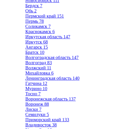
Новосибирск
111
Бердск
7
Обь
2
Пермский край
151
Пермь
78
Соликамск
7
Краснокамск
6
Иркутская область
147
Иркутск
68
Ангарск
15
Братск
10
Волгоградская область
147
Волгоград
83
Волжский
11
Михайловка
6
Ленинградская область
140
Гатчина
12
Мурино
10
Тосно
7
Воронежская область
137
Воронеж
88
Лиски
7
Семилуки
5
Приморский край
133
Владивосток
38