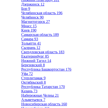
Дзержинск
12
Бор
9
Челябинская область
196
Челябинск
90
Магнитогорск
27
Миасс
15
Киев
190
Самарская область
189
Самара
93
Тольятти
41
Сызрань
12
Свердловская область
183
Екатеринбург
85
Нижний Тагил
14
Березовский
8
Республика Башкортостан
176
Уфа
72
Стерлитамак
9
Октябрьский
8
Республика Татарстан
170
Казань
73
Набережные Челны
21
Альметьевск
7
Новосибирская область
160