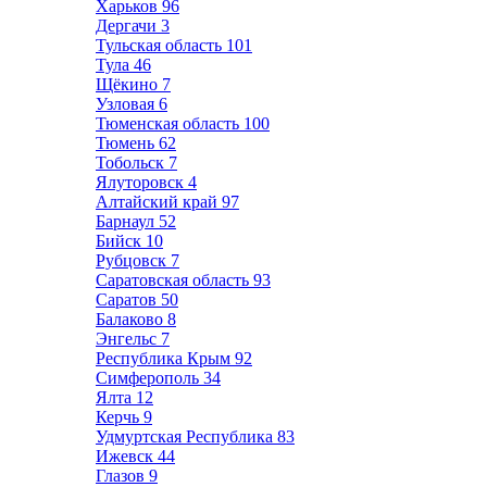
Харьков
96
Дергачи
3
Тульская область
101
Тула
46
Щёкино
7
Узловая
6
Тюменская область
100
Тюмень
62
Тобольск
7
Ялуторовск
4
Алтайский край
97
Барнаул
52
Бийск
10
Рубцовск
7
Саратовская область
93
Саратов
50
Балаково
8
Энгельс
7
Республика Крым
92
Симферополь
34
Ялта
12
Керчь
9
Удмуртская Республика
83
Ижевск
44
Глазов
9