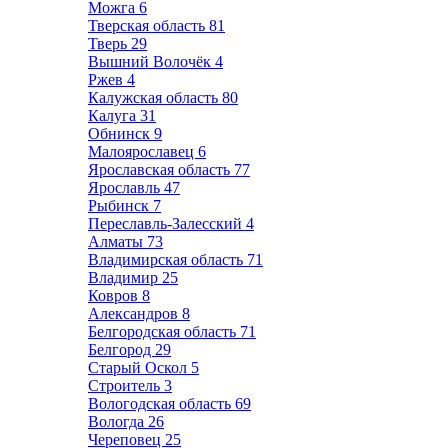
Можга
6
Тверская область
81
Тверь
29
Вышний Волочёк
4
Ржев
4
Калужская область
80
Калуга
31
Обнинск
9
Малоярославец
6
Ярославская область
77
Ярославль
47
Рыбинск
7
Переславль-Залесский
4
Алматы
73
Владимирская область
71
Владимир
25
Ковров
8
Александров
8
Белгородская область
71
Белгород
29
Старый Оскол
5
Строитель
3
Вологодская область
69
Вологда
26
Череповец
25