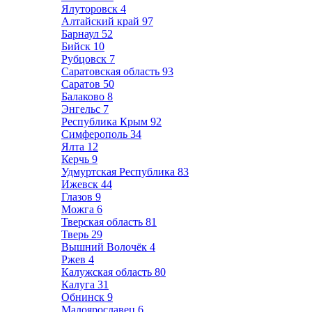
Ялуторовск
4
Алтайский край
97
Барнаул
52
Бийск
10
Рубцовск
7
Саратовская область
93
Саратов
50
Балаково
8
Энгельс
7
Республика Крым
92
Симферополь
34
Ялта
12
Керчь
9
Удмуртская Республика
83
Ижевск
44
Глазов
9
Можга
6
Тверская область
81
Тверь
29
Вышний Волочёк
4
Ржев
4
Калужская область
80
Калуга
31
Обнинск
9
Малоярославец
6