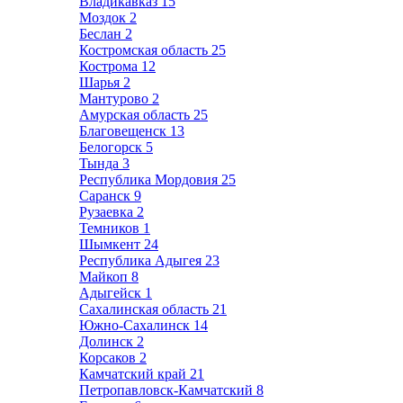
Владикавказ
15
Моздок
2
Беслан
2
Костромская область
25
Кострома
12
Шарья
2
Мантурово
2
Амурская область
25
Благовещенск
13
Белогорск
5
Тында
3
Республика Мордовия
25
Саранск
9
Рузаевка
2
Темников
1
Шымкент
24
Республика Адыгея
23
Майкоп
8
Адыгейск
1
Сахалинская область
21
Южно-Сахалинск
14
Долинск
2
Корсаков
2
Камчатский край
21
Петропавловск-Камчатский
8