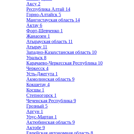
Аксу
2
Республика Алтай
14
Горно-Алтайск
5
Мангистауская область
14
Актау
6
Форт-Шевченко
1
Жанаозен
1
Атырауская область
11
Атырау
11
Западно-Казахстанская область
10
Уральск
8
Карачаево-Черкесская Республика
10
Черкесск
4
Усть-Джегута
1
Акмолинская область
9
Кокшетау
4
Косшы
1
Степногорск
1
Чеченская Республика
9
Грозный
5
Аргун
1
Урус-Мартан
1
Актюбинская область
9
Актобе
9
Еврейская автономная область
8