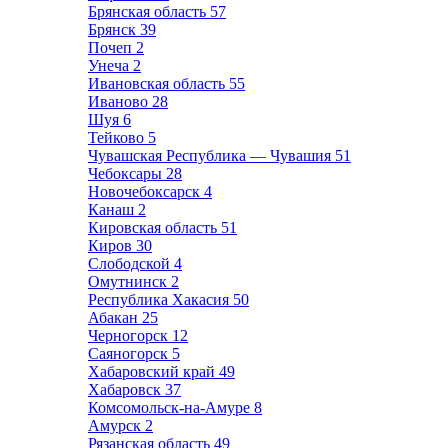
Брянская область
57
Брянск
39
Почеп
2
Унеча
2
Ивановская область
55
Иваново
28
Шуя
6
Тейково
5
Чувашская Республика — Чувашия
51
Чебоксары
28
Новочебоксарск
4
Канаш
2
Кировская область
51
Киров
30
Слободской
4
Омутнинск
2
Республика Хакасия
50
Абакан
25
Черногорск
12
Саяногорск
5
Хабаровский край
49
Хабаровск
37
Комсомольск-на-Амуре
8
Амурск
2
Рязанская область
49