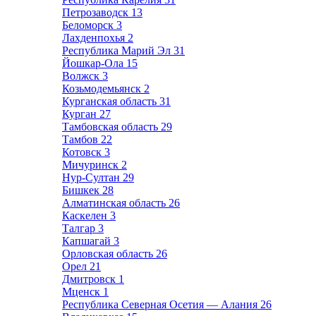
Петрозаводск
13
Беломорск
3
Лахденпохья
2
Республика Марий Эл
31
Йошкар-Ола
15
Волжск
3
Козьмодемьянск
2
Курганская область
31
Курган
27
Тамбовская область
29
Тамбов
22
Котовск
3
Мичуринск
2
Нур-Султан
29
Бишкек
28
Алматинская область
26
Каскелен
3
Талгар
3
Капшагай
3
Орловская область
26
Орел
21
Дмитровск
1
Мценск
1
Республика Северная Осетия — Алания
26