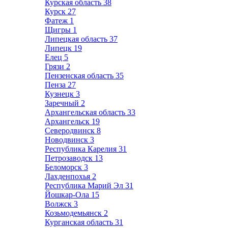
Курская область
38
Курск
27
Фатеж
1
Щигры
1
Липецкая область
37
Липецк
19
Елец
5
Грязи
2
Пензенская область
35
Пенза
27
Кузнецк
3
Заречный
2
Архангельская область
33
Архангельск
19
Северодвинск
8
Новодвинск
3
Республика Карелия
31
Петрозаводск
13
Беломорск
3
Лахденпохья
2
Республика Марий Эл
31
Йошкар-Ола
15
Волжск
3
Козьмодемьянск
2
Курганская область
31