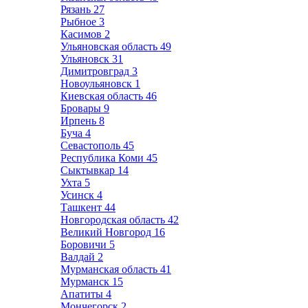
Рязань
27
Рыбное
3
Касимов
2
Ульяновская область
49
Ульяновск
31
Димитровград
3
Новоульяновск
1
Киевская область
46
Бровары
9
Ирпень
8
Буча
4
Севастополь
45
Республика Коми
45
Сыктывкар
14
Ухта
5
Усинск
4
Ташкент
44
Новгородская область
42
Великий Новгород
16
Боровичи
5
Валдай
2
Мурманская область
41
Мурманск
15
Апатиты
4
Мончегорск
2