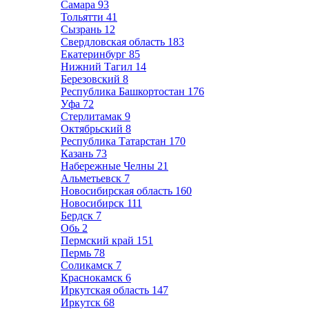
Самара
93
Тольятти
41
Сызрань
12
Свердловская область
183
Екатеринбург
85
Нижний Тагил
14
Березовский
8
Республика Башкортостан
176
Уфа
72
Стерлитамак
9
Октябрьский
8
Республика Татарстан
170
Казань
73
Набережные Челны
21
Альметьевск
7
Новосибирская область
160
Новосибирск
111
Бердск
7
Обь
2
Пермский край
151
Пермь
78
Соликамск
7
Краснокамск
6
Иркутская область
147
Иркутск
68