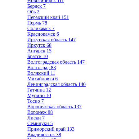
Новосибирск
111
Бердск
7
Обь
2
Пермский край
151
Пермь
78
Соликамск
7
Краснокамск
6
Иркутская область
147
Иркутск
68
Ангарск
15
Братск
10
Волгоградская область
147
Волгоград
83
Волжский
11
Михайловка
6
Ленинградская область
140
Гатчина
12
Мурино
10
Тосно
7
Воронежская область
137
Воронеж
88
Лиски
7
Семилуки
5
Приморский край
133
Владивосток
38