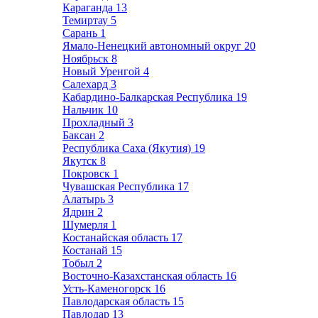
Караганда
13
Темиртау
5
Сарань
1
Ямало-Ненецкий автономный округ
20
Ноябрьск
8
Новый Уренгой
4
Салехард
3
Кабардино-Балкарская Республика
19
Нальчик
10
Прохладный
3
Баксан
2
Республика Саха (Якутия)
19
Якутск
8
Покровск
1
Чувашская Республика
17
Алатырь
3
Ядрин
2
Шумерля
1
Костанайская область
17
Костанай
15
Тобыл
2
Восточно-Казахстанская область
16
Усть-Каменогорск
16
Павлодарская область
15
Павлодар
13