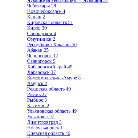
Чувашская Республика — Чувашия
51
Чебоксары
28
Новочебоксарск
4
Канаш
2
Кировская область
51
Киров
30
Слободской
4
Омутнинск
2
Республика Хакасия
50
Абакан
25
Черногорск
12
Саяногорск
5
Хабаровский край
49
Хабаровск
37
Комсомольск-на-Амуре
8
Амурск
2
Рязанская область
49
Рязань
27
Рыбное
3
Касимов
2
Ульяновская область
49
Ульяновск
31
Димитровград
3
Новоульяновск
1
Киевская область
46