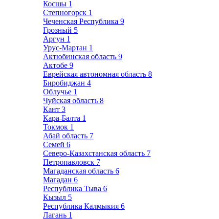
Косшы
1
Степногорск
1
Чеченская Республика
9
Грозный
5
Аргун
1
Урус-Мартан
1
Актюбинская область
9
Актобе
9
Еврейская автономная область
8
Биробиджан
4
Облучье
1
Чуйская область
8
Кант
3
Кара-Балта
1
Токмок
1
Абай область
7
Семей
6
Северо-Казахстанская область
7
Петропавловск
7
Магаданская область
6
Магадан
6
Республика Тыва
6
Кызыл
5
Республика Калмыкия
6
Лагань
1