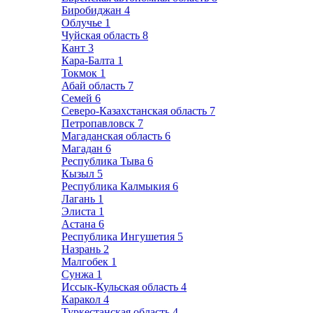
Биробиджан
4
Облучье
1
Чуйская область
8
Кант
3
Кара-Балта
1
Токмок
1
Абай область
7
Семей
6
Северо-Казахстанская область
7
Петропавловск
7
Магаданская область
6
Магадан
6
Республика Тыва
6
Кызыл
5
Республика Калмыкия
6
Лагань
1
Элиста
1
Астана
6
Республика Ингушетия
5
Назрань
2
Малгобек
1
Сунжа
1
Иссык-Кульская область
4
Каракол
4
Туркестанская область
4