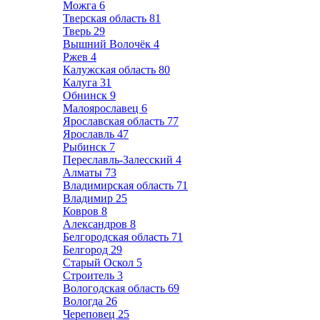
Можга
6
Тверская область
81
Тверь
29
Вышний Волочёк
4
Ржев
4
Калужская область
80
Калуга
31
Обнинск
9
Малоярославец
6
Ярославская область
77
Ярославль
47
Рыбинск
7
Переславль-Залесский
4
Алматы
73
Владимирская область
71
Владимир
25
Ковров
8
Александров
8
Белгородская область
71
Белгород
29
Старый Оскол
5
Строитель
3
Вологодская область
69
Вологда
26
Череповец
25