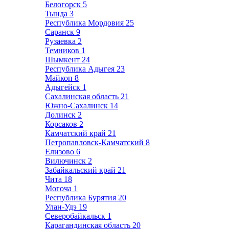
Белогорск
5
Тында
3
Республика Мордовия
25
Саранск
9
Рузаевка
2
Темников
1
Шымкент
24
Республика Адыгея
23
Майкоп
8
Адыгейск
1
Сахалинская область
21
Южно-Сахалинск
14
Долинск
2
Корсаков
2
Камчатский край
21
Петропавловск-Камчатский
8
Елизово
6
Вилючинск
2
Забайкальский край
21
Чита
18
Могоча
1
Республика Бурятия
20
Улан-Удэ
19
Северобайкальск
1
Карагандинская область
20