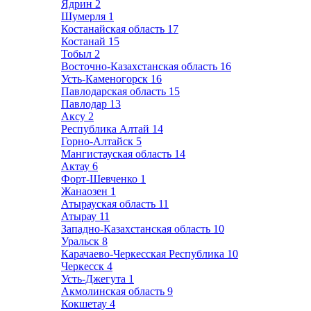
Ядрин
2
Шумерля
1
Костанайская область
17
Костанай
15
Тобыл
2
Восточно-Казахстанская область
16
Усть-Каменогорск
16
Павлодарская область
15
Павлодар
13
Аксу
2
Республика Алтай
14
Горно-Алтайск
5
Мангистауская область
14
Актау
6
Форт-Шевченко
1
Жанаозен
1
Атырауская область
11
Атырау
11
Западно-Казахстанская область
10
Уральск
8
Карачаево-Черкесская Республика
10
Черкесск
4
Усть-Джегута
1
Акмолинская область
9
Кокшетау
4