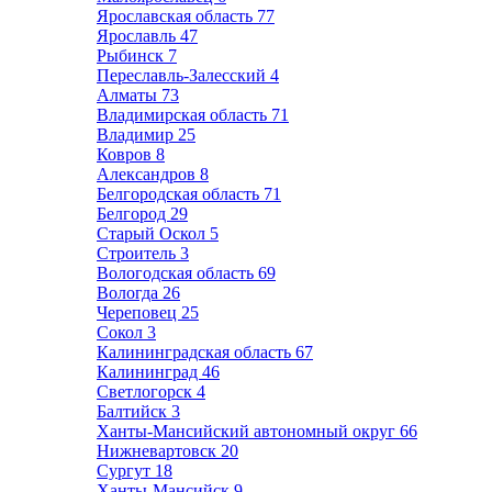
Ярославская область
77
Ярославль
47
Рыбинск
7
Переславль-Залесский
4
Алматы
73
Владимирская область
71
Владимир
25
Ковров
8
Александров
8
Белгородская область
71
Белгород
29
Старый Оскол
5
Строитель
3
Вологодская область
69
Вологда
26
Череповец
25
Сокол
3
Калининградская область
67
Калининград
46
Светлогорск
4
Балтийск
3
Ханты-Мансийский автономный округ
66
Нижневартовск
20
Сургут
18
Ханты-Мансийск
9