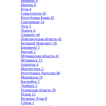
Бровары
9
Ирпень
8
Буча
4
Севастополь
45
Республика Коми
45
Сыктывкар
14
Ухта
5
Усинск
4
Ташкент
44
Новгородская область
42
Великий Новгород
16
Боровичи
5
Валдай
2
Мурманская область
41
Мурманск
15
Апатиты
4
Мончегорск
2
Республика Дагестан
40
Махачкала
15
Каспийск
5
Дербент
3
Псковская область
39
Псков
12
Великие Луки
8
Себеж
1