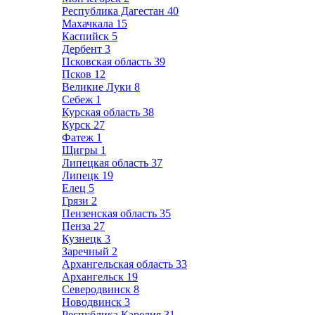
Республика Дагестан
40
Махачкала
15
Каспийск
5
Дербент
3
Псковская область
39
Псков
12
Великие Луки
8
Себеж
1
Курская область
38
Курск
27
Фатеж
1
Щигры
1
Липецкая область
37
Липецк
19
Елец
5
Грязи
2
Пензенская область
35
Пенза
27
Кузнецк
3
Заречный
2
Архангельская область
33
Архангельск
19
Северодвинск
8
Новодвинск
3
Республика Карелия
31