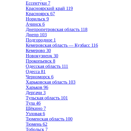
Ессентуки
7
Красноярский край
119
Красноярск
67
Норильск
9
Ачинск
6
Днепропетровская область
118
Днепр
103
Подгородное
1
Кемеровская область — Кузбасс
116
Кемерово
30
Новокузнецк
30
Прокопьевск
8
Одесская область
111
Одесса
81
Черноморск
6
Харьковская область
103
Харьков
96
Дергачи
3
Тульская область
101
Тула
46
Щёкино
7
Узловая
6
Тюменская область
100
Тюмень
62
Тобольск
7