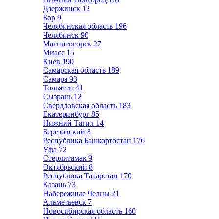
Дзержинск
12
Бор
9
Челябинская область
196
Челябинск
90
Магнитогорск
27
Миасс
15
Киев
190
Самарская область
189
Самара
93
Тольятти
41
Сызрань
12
Свердловская область
183
Екатеринбург
85
Нижний Тагил
14
Березовский
8
Республика Башкортостан
176
Уфа
72
Стерлитамак
9
Октябрьский
8
Республика Татарстан
170
Казань
73
Набережные Челны
21
Альметьевск
7
Новосибирская область
160