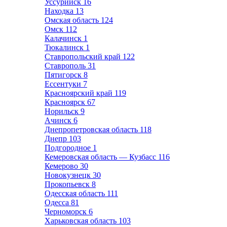
Уссурийск
16
Находка
13
Омская область
124
Омск
112
Калачинск
1
Тюкалинск
1
Ставропольский край
122
Ставрополь
31
Пятигорск
8
Ессентуки
7
Красноярский край
119
Красноярск
67
Норильск
9
Ачинск
6
Днепропетровская область
118
Днепр
103
Подгородное
1
Кемеровская область — Кузбасс
116
Кемерово
30
Новокузнецк
30
Прокопьевск
8
Одесская область
111
Одесса
81
Черноморск
6
Харьковская область
103