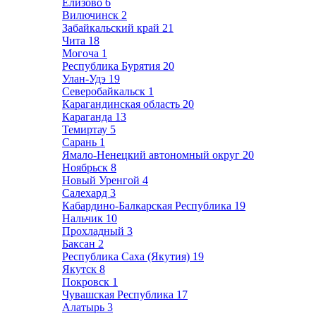
Елизово
6
Вилючинск
2
Забайкальский край
21
Чита
18
Могоча
1
Республика Бурятия
20
Улан-Удэ
19
Северобайкальск
1
Карагандинская область
20
Караганда
13
Темиртау
5
Сарань
1
Ямало-Ненецкий автономный округ
20
Ноябрьск
8
Новый Уренгой
4
Салехард
3
Кабардино-Балкарская Республика
19
Нальчик
10
Прохладный
3
Баксан
2
Республика Саха (Якутия)
19
Якутск
8
Покровск
1
Чувашская Республика
17
Алатырь
3