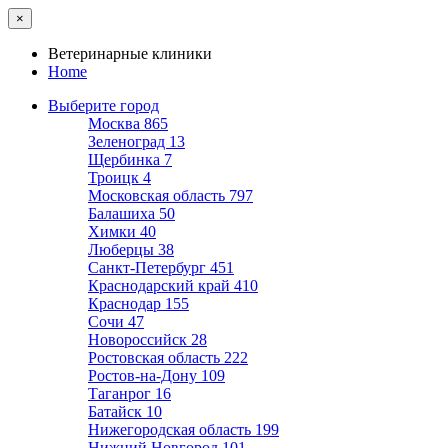
×
Ветеринарные клиники
Home
Выберите город
Москва
865
Зеленоград
13
Щербинка
7
Троицк
4
Московская область
797
Балашиха
50
Химки
40
Люберцы
38
Санкт-Петербург
451
Краснодарский край
410
Краснодар
155
Сочи
47
Новороссийск
28
Ростовская область
222
Ростов-на-Дону
109
Таганрог
16
Батайск
10
Нижегородская область
199
Нижний Новгород
101