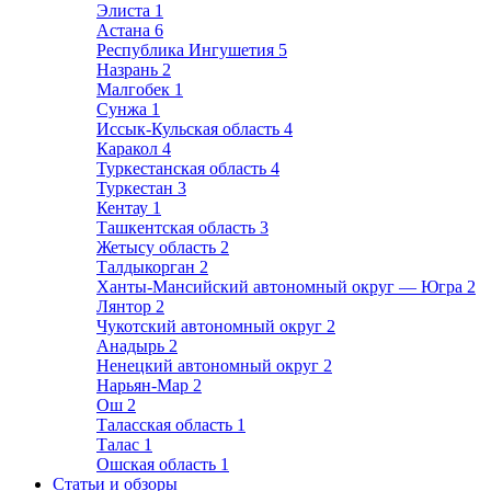
Элиста
1
Астана
6
Республика Ингушетия
5
Назрань
2
Малгобек
1
Сунжа
1
Иссык-Кульская область
4
Каракол
4
Туркестанская область
4
Туркестан
3
Кентау
1
Ташкентская область
3
Жетысу область
2
Талдыкорган
2
Ханты-Мансийский автономный округ — Югра
2
Лянтор
2
Чукотский автономный округ
2
Анадырь
2
Ненецкий автономный округ
2
Нарьян-Мар
2
Ош
2
Таласская область
1
Талас
1
Ошская область
1
Статьи и обзоры