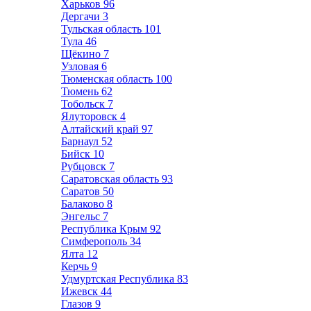
Харьков
96
Дергачи
3
Тульская область
101
Тула
46
Щёкино
7
Узловая
6
Тюменская область
100
Тюмень
62
Тобольск
7
Ялуторовск
4
Алтайский край
97
Барнаул
52
Бийск
10
Рубцовск
7
Саратовская область
93
Саратов
50
Балаково
8
Энгельс
7
Республика Крым
92
Симферополь
34
Ялта
12
Керчь
9
Удмуртская Республика
83
Ижевск
44
Глазов
9