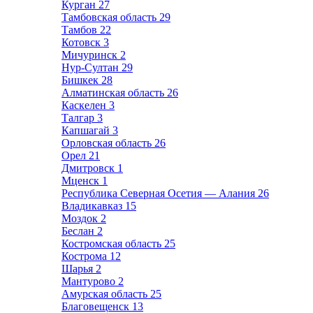
Курган
27
Тамбовская область
29
Тамбов
22
Котовск
3
Мичуринск
2
Нур-Султан
29
Бишкек
28
Алматинская область
26
Каскелен
3
Талгар
3
Капшагай
3
Орловская область
26
Орел
21
Дмитровск
1
Мценск
1
Республика Северная Осетия — Алания
26
Владикавказ
15
Моздок
2
Беслан
2
Костромская область
25
Кострома
12
Шарья
2
Мантурово
2
Амурская область
25
Благовещенск
13