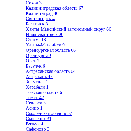
Сокол
3
Калининградская область
67
Калининград
46
Светлогорск
4
Балтийск
3
Ханты-Мансийский автономный округ
66
Нижневартовск
20
Сургут
18
Ханты-Мансийск
9
Оренбургская область
66
Оренбург
29
Орск
7
Бузулук
6
Астраханская область
64
Астрахань
47
Знаменск
1
Харабали
1
Томская область
61
Томск
42
Северск
3
Асино
1
Смоленская область
57
Смоленск
31
Вязьма
4
Сафоново
3