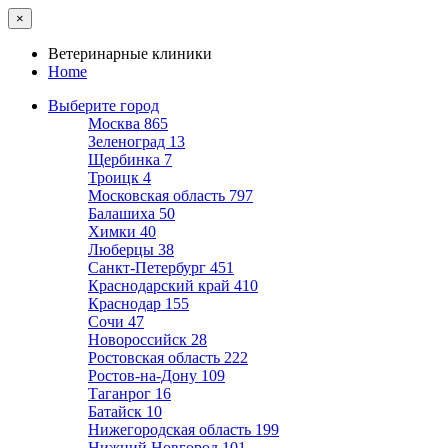
×
Ветеринарные клиники
Home
Выберите город
Москва
865
Зеленоград
13
Щербинка
7
Троицк
4
Московская область
797
Балашиха
50
Химки
40
Люберцы
38
Санкт-Петербург
451
Краснодарский край
410
Краснодар
155
Сочи
47
Новороссийск
28
Ростовская область
222
Ростов-на-Дону
109
Таганрог
16
Батайск
10
Нижегородская область
199
Нижний Новгород
101