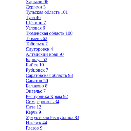
Харьков
96
Дергачи
3
Тульская область
101
Тула
46
Щёкино
7
Узловая
6
Тюменская область
100
Тюмень
62
Тобольск
7
Ялуторовск
4
Алтайский край
97
Барнаул
52
Бийск
10
Рубцовск
7
Саратовская область
93
Саратов
50
Балаково
8
Энгельс
7
Республика Крым
92
Симферополь
34
Ялта
12
Керчь
9
Удмуртская Республика
83
Ижевск
44
Глазов
9