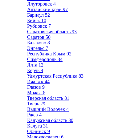
Ялуторовск
4
Алтайский край
97
Барнаул
52
Бийск
10
Рубцовск
7
Саратовская область
93
Саратов
50
Балаково
8
Энгельс
7
Республика Крым
92
Симферополь
34
Ялта
12
Керчь
9
Удмуртская Республика
83
Ижевск
44
Глазов
9
Можга
6
Тверская область
81
Тверь
29
Вышний Волочёк
4
Ржев
4
Калужская область
80
Калуга
31
Обнинск
9
Малоярославец
6