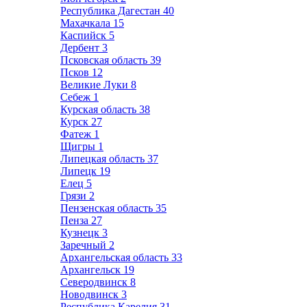
Республика Дагестан
40
Махачкала
15
Каспийск
5
Дербент
3
Псковская область
39
Псков
12
Великие Луки
8
Себеж
1
Курская область
38
Курск
27
Фатеж
1
Щигры
1
Липецкая область
37
Липецк
19
Елец
5
Грязи
2
Пензенская область
35
Пенза
27
Кузнецк
3
Заречный
2
Архангельская область
33
Архангельск
19
Северодвинск
8
Новодвинск
3
Республика Карелия
31