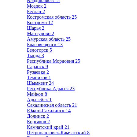
Владикавказ
15
Моздок
2
Беслан
2
Костромская область
25
Кострома
12
Шарья
2
Мантурово
2
Амурская область
25
Благовещенск
13
Белогорск
5
Тында
3
Республика Мордовия
25
Саранск
9
Рузаевка
2
Темников
1
Шымкент
24
Республика Адыгея
23
Майкоп
8
Адыгейск
1
Сахалинская область
21
Южно-Сахалинск
14
Долинск
2
Корсаков
2
Камчатский край
21
Петропавловск-Камчатский
8