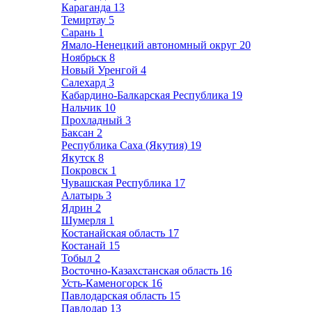
Караганда
13
Темиртау
5
Сарань
1
Ямало-Ненецкий автономный округ
20
Ноябрьск
8
Новый Уренгой
4
Салехард
3
Кабардино-Балкарская Республика
19
Нальчик
10
Прохладный
3
Баксан
2
Республика Саха (Якутия)
19
Якутск
8
Покровск
1
Чувашская Республика
17
Алатырь
3
Ядрин
2
Шумерля
1
Костанайская область
17
Костанай
15
Тобыл
2
Восточно-Казахстанская область
16
Усть-Каменогорск
16
Павлодарская область
15
Павлодар
13