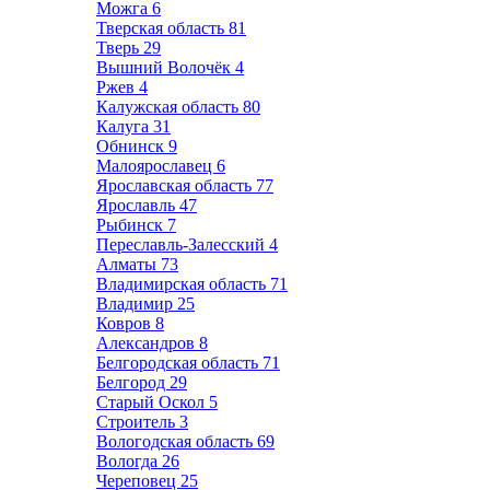
Можга
6
Тверская область
81
Тверь
29
Вышний Волочёк
4
Ржев
4
Калужская область
80
Калуга
31
Обнинск
9
Малоярославец
6
Ярославская область
77
Ярославль
47
Рыбинск
7
Переславль-Залесский
4
Алматы
73
Владимирская область
71
Владимир
25
Ковров
8
Александров
8
Белгородская область
71
Белгород
29
Старый Оскол
5
Строитель
3
Вологодская область
69
Вологда
26
Череповец
25