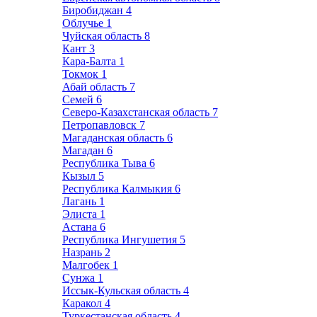
Биробиджан
4
Облучье
1
Чуйская область
8
Кант
3
Кара-Балта
1
Токмок
1
Абай область
7
Семей
6
Северо-Казахстанская область
7
Петропавловск
7
Магаданская область
6
Магадан
6
Республика Тыва
6
Кызыл
5
Республика Калмыкия
6
Лагань
1
Элиста
1
Астана
6
Республика Ингушетия
5
Назрань
2
Малгобек
1
Сунжа
1
Иссык-Кульская область
4
Каракол
4
Туркестанская область
4