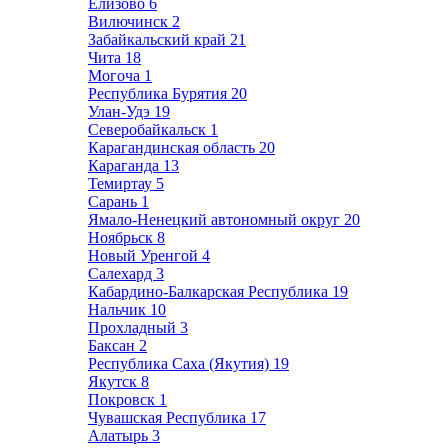
Елизово
6
Вилючинск
2
Забайкальский край
21
Чита
18
Могоча
1
Республика Бурятия
20
Улан-Удэ
19
Северобайкальск
1
Карагандинская область
20
Караганда
13
Темиртау
5
Сарань
1
Ямало-Ненецкий автономный округ
20
Ноябрьск
8
Новый Уренгой
4
Салехард
3
Кабардино-Балкарская Республика
19
Нальчик
10
Прохладный
3
Баксан
2
Республика Саха (Якутия)
19
Якутск
8
Покровск
1
Чувашская Республика
17
Алатырь
3