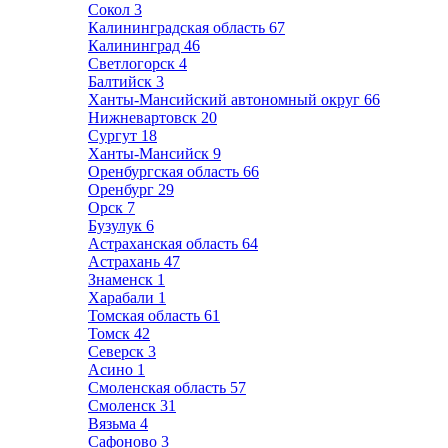
Сокол
3
Калининградская область
67
Калининград
46
Светлогорск
4
Балтийск
3
Ханты-Мансийский автономный округ
66
Нижневартовск
20
Сургут
18
Ханты-Мансийск
9
Оренбургская область
66
Оренбург
29
Орск
7
Бузулук
6
Астраханская область
64
Астрахань
47
Знаменск
1
Харабали
1
Томская область
61
Томск
42
Северск
3
Асино
1
Смоленская область
57
Смоленск
31
Вязьма
4
Сафоново
3