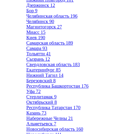
Дзержинск
12
Бор
9
Челябинская область
196
Челябинск
90
Магнитогорск
27
Миасс
15
Киев
190
Самарская область
189
Самара
93
Тольятти
41
Сызрань
12
Свердловская область
183
Екатеринбург
85
Нижний Тагил
14
Березовский
8
Республика Башкортостан
176
Уфа
72
Стерлитамак
9
Октябрьский
8
Республика Татарстан
170
Казань
73
Набережные Челны
21
Альметьевск
7
Новосибирская область
160