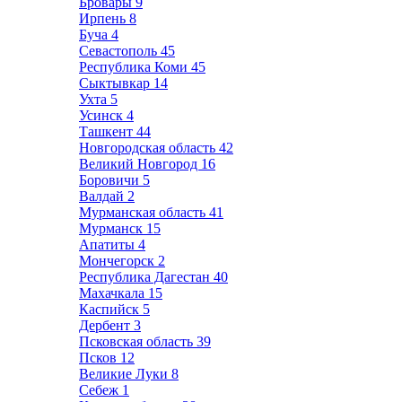
Бровары
9
Ирпень
8
Буча
4
Севастополь
45
Республика Коми
45
Сыктывкар
14
Ухта
5
Усинск
4
Ташкент
44
Новгородская область
42
Великий Новгород
16
Боровичи
5
Валдай
2
Мурманская область
41
Мурманск
15
Апатиты
4
Мончегорск
2
Республика Дагестан
40
Махачкала
15
Каспийск
5
Дербент
3
Псковская область
39
Псков
12
Великие Луки
8
Себеж
1