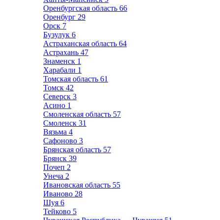
Оренбургская область
66
Оренбург
29
Орск
7
Бузулук
6
Астраханская область
64
Астрахань
47
Знаменск
1
Харабали
1
Томская область
61
Томск
42
Северск
3
Асино
1
Смоленская область
57
Смоленск
31
Вязьма
4
Сафоново
3
Брянская область
57
Брянск
39
Почеп
2
Унеча
2
Ивановская область
55
Иваново
28
Шуя
6
Тейково
5