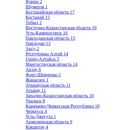
Ядрин
2
Шумерля
1
Костанайская область
17
Костанай
15
Тобыл
2
Восточно-Казахстанская область
16
Усть-Каменогорск
16
Павлодарская область
15
Павлодар
13
Аксу
2
Республика Алтай
14
Горно-Алтайск
5
Мангистауская область
14
Актау
6
Форт-Шевченко
1
Жанаозен
1
Атырауская область
11
Атырау
11
Западно-Казахстанская область
10
Уральск
8
Карачаево-Черкесская Республика
10
Черкесск
4
Усть-Джегута
1
Акмолинская область
9
Кокшетау
4