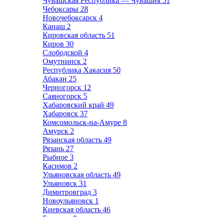
Чувашская Республика — Чувашия
51
Чебоксары
28
Новочебоксарск
4
Канаш
2
Кировская область
51
Киров
30
Слободской
4
Омутнинск
2
Республика Хакасия
50
Абакан
25
Черногорск
12
Саяногорск
5
Хабаровский край
49
Хабаровск
37
Комсомольск-на-Амуре
8
Амурск
2
Рязанская область
49
Рязань
27
Рыбное
3
Касимов
2
Ульяновская область
49
Ульяновск
31
Димитровград
3
Новоульяновск
1
Киевская область
46