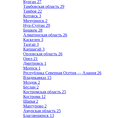
Курган
27
Тамбовская область
29
Тамбов
22
Котовск
3
Мичуринск
2
Нур-Султан
29
Бишкек
28
Алматинская область
26
Каскелен
3
Талгар
3
Капшагай
3
Орловская область
26
Орел
21
Дмитровск
1
Мценск
1
Республика Северная Осетия — Алания
26
Владикавказ
15
Моздок
2
Беслан
2
Костромская область
25
Кострома
12
Шарья
2
Мантурово
2
Амурская область
25
Благовещенск
13