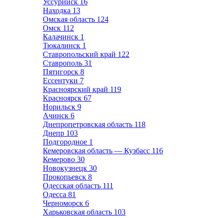
Уссурийск
16
Находка
13
Омская область
124
Омск
112
Калачинск
1
Тюкалинск
1
Ставропольский край
122
Ставрополь
31
Пятигорск
8
Ессентуки
7
Красноярский край
119
Красноярск
67
Норильск
9
Ачинск
6
Днепропетровская область
118
Днепр
103
Подгородное
1
Кемеровская область — Кузбасс
116
Кемерово
30
Новокузнецк
30
Прокопьевск
8
Одесская область
111
Одесса
81
Черноморск
6
Харьковская область
103