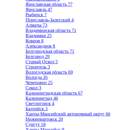
Ярославская область
77
Ярославль
47
Рыбинск
7
Переславль-Залесский
4
Алматы
73
Владимирская область
71
Владимир
25
Ковров
8
Александров
8
Белгородская область
71
Белгород
29
Старый Оскол
5
Строитель
3
Вологодская область
69
Вологда
26
Череповец
25
Сокол
3
Калининградская область
67
Калининград
46
Светлогорск
4
Балтийск
3
Ханты-Мансийский автономный округ
66
Нижневартовск
20
Сургут
18
Ханты-Мансийск
9