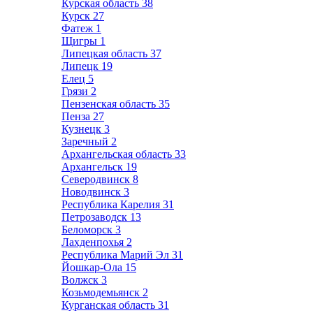
Курская область
38
Курск
27
Фатеж
1
Щигры
1
Липецкая область
37
Липецк
19
Елец
5
Грязи
2
Пензенская область
35
Пенза
27
Кузнецк
3
Заречный
2
Архангельская область
33
Архангельск
19
Северодвинск
8
Новодвинск
3
Республика Карелия
31
Петрозаводск
13
Беломорск
3
Лахденпохья
2
Республика Марий Эл
31
Йошкар-Ола
15
Волжск
3
Козьмодемьянск
2
Курганская область
31