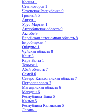
Косшы
1
Степногорск
1
Чеченская Республика
9
Грозный
5
Аргун
1
Урус-Мартан
1
Актюбинская область
9
Актобе
9
Еврейская автономная область
8
Биробиджан
4
Облучье
1
Чуйская область
8
Кант
3
Кара-Балта
1
Токмок
1
Абай область
7
Семей
6
Северо-Казахстанская область
7
Петропавловск
7
Магаданская область
6
Магадан
6
Республика Тыва
6
Кызыл
5
Республика Калмыкия
6
Лагань
1