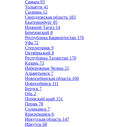
Самара
93
Тольятти
41
Сызрань
12
Свердловская область
183
Екатеринбург
85
Нижний Тагил
14
Березовский
8
Республика Башкортостан
176
Уфа
72
Стерлитамак
9
Октябрьский
8
Республика Татарстан
170
Казань
73
Набережные Челны
21
Альметьевск
7
Новосибирская область
160
Новосибирск
111
Бердск
7
Обь
2
Пермский край
151
Пермь
78
Соликамск
7
Краснокамск
6
Иркутская область
147
Иркутск
68