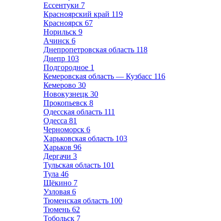
Ессентуки
7
Красноярский край
119
Красноярск
67
Норильск
9
Ачинск
6
Днепропетровская область
118
Днепр
103
Подгородное
1
Кемеровская область — Кузбасс
116
Кемерово
30
Новокузнецк
30
Прокопьевск
8
Одесская область
111
Одесса
81
Черноморск
6
Харьковская область
103
Харьков
96
Дергачи
3
Тульская область
101
Тула
46
Щёкино
7
Узловая
6
Тюменская область
100
Тюмень
62
Тобольск
7