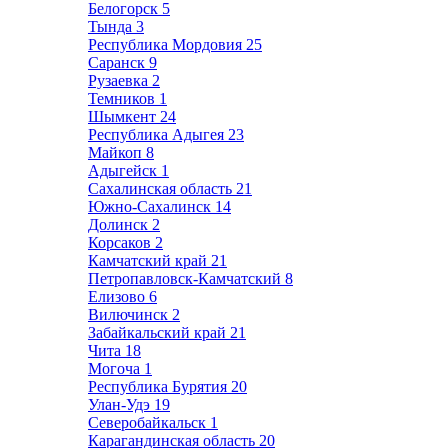
Белогорск
5
Тында
3
Республика Мордовия
25
Саранск
9
Рузаевка
2
Темников
1
Шымкент
24
Республика Адыгея
23
Майкоп
8
Адыгейск
1
Сахалинская область
21
Южно-Сахалинск
14
Долинск
2
Корсаков
2
Камчатский край
21
Петропавловск-Камчатский
8
Елизово
6
Вилючинск
2
Забайкальский край
21
Чита
18
Могоча
1
Республика Бурятия
20
Улан-Удэ
19
Северобайкальск
1
Карагандинская область
20