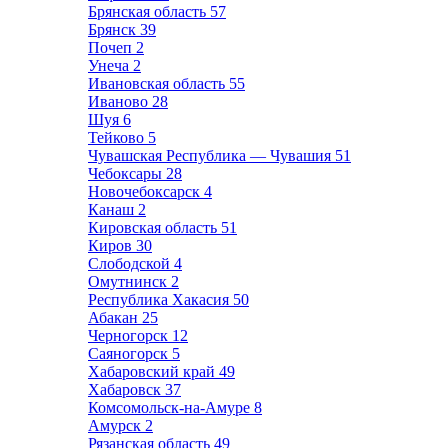
Брянская область
57
Брянск
39
Почеп
2
Унеча
2
Ивановская область
55
Иваново
28
Шуя
6
Тейково
5
Чувашская Республика — Чувашия
51
Чебоксары
28
Новочебоксарск
4
Канаш
2
Кировская область
51
Киров
30
Слободской
4
Омутнинск
2
Республика Хакасия
50
Абакан
25
Черногорск
12
Саяногорск
5
Хабаровский край
49
Хабаровск
37
Комсомольск-на-Амуре
8
Амурск
2
Рязанская область
49