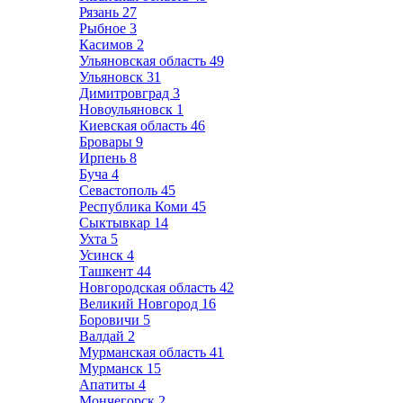
Рязань
27
Рыбное
3
Касимов
2
Ульяновская область
49
Ульяновск
31
Димитровград
3
Новоульяновск
1
Киевская область
46
Бровары
9
Ирпень
8
Буча
4
Севастополь
45
Республика Коми
45
Сыктывкар
14
Ухта
5
Усинск
4
Ташкент
44
Новгородская область
42
Великий Новгород
16
Боровичи
5
Валдай
2
Мурманская область
41
Мурманск
15
Апатиты
4
Мончегорск
2