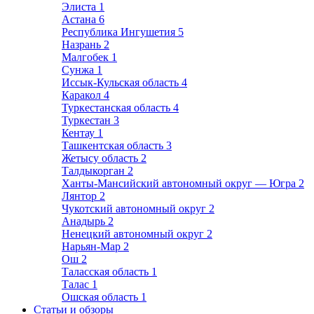
Элиста
1
Астана
6
Республика Ингушетия
5
Назрань
2
Малгобек
1
Сунжа
1
Иссык-Кульская область
4
Каракол
4
Туркестанская область
4
Туркестан
3
Кентау
1
Ташкентская область
3
Жетысу область
2
Талдыкорган
2
Ханты-Мансийский автономный округ — Югра
2
Лянтор
2
Чукотский автономный округ
2
Анадырь
2
Ненецкий автономный округ
2
Нарьян-Мар
2
Ош
2
Таласская область
1
Талас
1
Ошская область
1
Статьи и обзоры