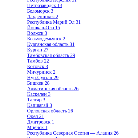
Петрозаводск
13
Беломорск
3
Лахденпохья
2
Республика Марий Эл
31
Йошкар-Ола
15
Волжск
3
Козьмодемьянск
2
Курганская область
31
Курган
27
Тамбовская область
29
Тамбов
22
Котовск
3
Мичуринск
2
Нур-Султан
29
Бишкек
28
Алматинская область
26
Каскелен
3
Талгар
3
Капшагай
3
Орловская область
26
Орел
21
Дмитровск
1
Мценск
1
Республика Северная Осетия — Алания
26