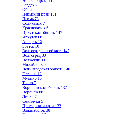
Новосибирск
111
Бердск
7
Обь
2
Пермский край
151
Пермь
78
Соликамск
7
Краснокамск
6
Иркутская область
147
Иркутск
68
Ангарск
15
Братск
10
Волгоградская область
147
Волгоград
83
Волжский
11
Михайловка
6
Ленинградская область
140
Гатчина
12
Мурино
10
Тосно
7
Воронежская область
137
Воронеж
88
Лиски
7
Семилуки
5
Приморский край
133
Владивосток
38