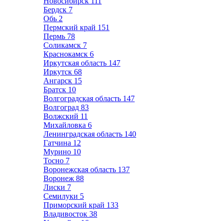
Новосибирск
111
Бердск
7
Обь
2
Пермский край
151
Пермь
78
Соликамск
7
Краснокамск
6
Иркутская область
147
Иркутск
68
Ангарск
15
Братск
10
Волгоградская область
147
Волгоград
83
Волжский
11
Михайловка
6
Ленинградская область
140
Гатчина
12
Мурино
10
Тосно
7
Воронежская область
137
Воронеж
88
Лиски
7
Семилуки
5
Приморский край
133
Владивосток
38