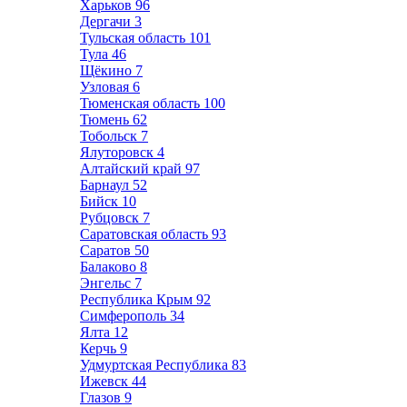
Харьков
96
Дергачи
3
Тульская область
101
Тула
46
Щёкино
7
Узловая
6
Тюменская область
100
Тюмень
62
Тобольск
7
Ялуторовск
4
Алтайский край
97
Барнаул
52
Бийск
10
Рубцовск
7
Саратовская область
93
Саратов
50
Балаково
8
Энгельс
7
Республика Крым
92
Симферополь
34
Ялта
12
Керчь
9
Удмуртская Республика
83
Ижевск
44
Глазов
9