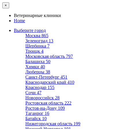
×
Ветеринарные клиники
Home
Выберите город
Москва
865
Зеленоград
13
Щербинка
7
Троицк
4
Московская область
797
Балашиха
50
Химки
40
Люберцы
38
Санкт-Петербург
451
Краснодарский край
410
Краснодар
155
Сочи
47
Новороссийск
28
Ростовская область
222
Ростов-на-Дону
109
Таганрог
16
Батайск
10
Нижегородская область
199
Нижний Новгород
101