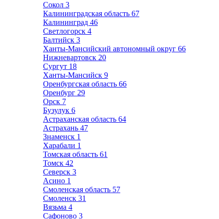
Сокол
3
Калининградская область
67
Калининград
46
Светлогорск
4
Балтийск
3
Ханты-Мансийский автономный округ
66
Нижневартовск
20
Сургут
18
Ханты-Мансийск
9
Оренбургская область
66
Оренбург
29
Орск
7
Бузулук
6
Астраханская область
64
Астрахань
47
Знаменск
1
Харабали
1
Томская область
61
Томск
42
Северск
3
Асино
1
Смоленская область
57
Смоленск
31
Вязьма
4
Сафоново
3