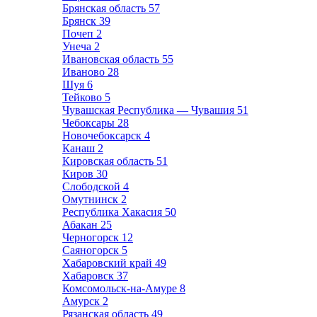
Брянская область
57
Брянск
39
Почеп
2
Унеча
2
Ивановская область
55
Иваново
28
Шуя
6
Тейково
5
Чувашская Республика — Чувашия
51
Чебоксары
28
Новочебоксарск
4
Канаш
2
Кировская область
51
Киров
30
Слободской
4
Омутнинск
2
Республика Хакасия
50
Абакан
25
Черногорск
12
Саяногорск
5
Хабаровский край
49
Хабаровск
37
Комсомольск-на-Амуре
8
Амурск
2
Рязанская область
49