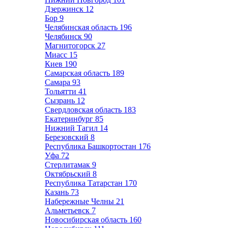
Дзержинск
12
Бор
9
Челябинская область
196
Челябинск
90
Магнитогорск
27
Миасс
15
Киев
190
Самарская область
189
Самара
93
Тольятти
41
Сызрань
12
Свердловская область
183
Екатеринбург
85
Нижний Тагил
14
Березовский
8
Республика Башкортостан
176
Уфа
72
Стерлитамак
9
Октябрьский
8
Республика Татарстан
170
Казань
73
Набережные Челны
21
Альметьевск
7
Новосибирская область
160