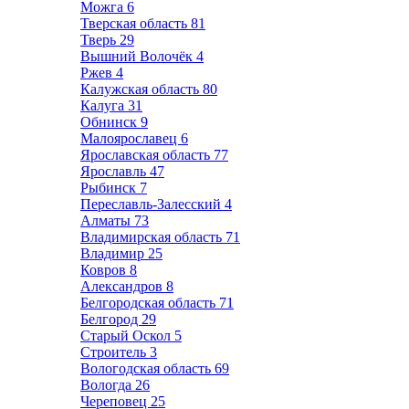
Можга
6
Тверская область
81
Тверь
29
Вышний Волочёк
4
Ржев
4
Калужская область
80
Калуга
31
Обнинск
9
Малоярославец
6
Ярославская область
77
Ярославль
47
Рыбинск
7
Переславль-Залесский
4
Алматы
73
Владимирская область
71
Владимир
25
Ковров
8
Александров
8
Белгородская область
71
Белгород
29
Старый Оскол
5
Строитель
3
Вологодская область
69
Вологда
26
Череповец
25