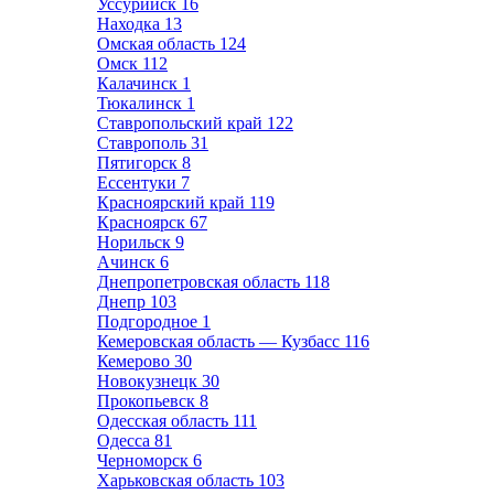
Уссурийск
16
Находка
13
Омская область
124
Омск
112
Калачинск
1
Тюкалинск
1
Ставропольский край
122
Ставрополь
31
Пятигорск
8
Ессентуки
7
Красноярский край
119
Красноярск
67
Норильск
9
Ачинск
6
Днепропетровская область
118
Днепр
103
Подгородное
1
Кемеровская область — Кузбасс
116
Кемерово
30
Новокузнецк
30
Прокопьевск
8
Одесская область
111
Одесса
81
Черноморск
6
Харьковская область
103