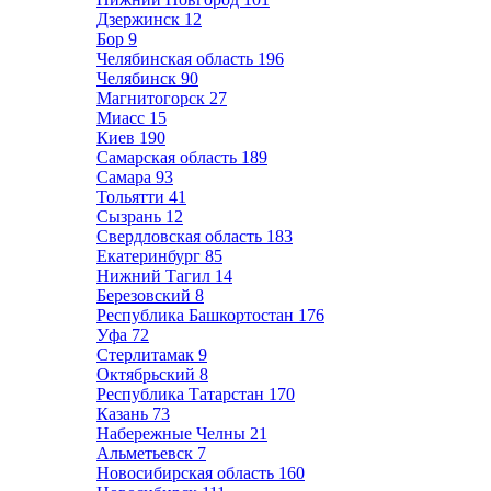
Дзержинск
12
Бор
9
Челябинская область
196
Челябинск
90
Магнитогорск
27
Миасс
15
Киев
190
Самарская область
189
Самара
93
Тольятти
41
Сызрань
12
Свердловская область
183
Екатеринбург
85
Нижний Тагил
14
Березовский
8
Республика Башкортостан
176
Уфа
72
Стерлитамак
9
Октябрьский
8
Республика Татарстан
170
Казань
73
Набережные Челны
21
Альметьевск
7
Новосибирская область
160