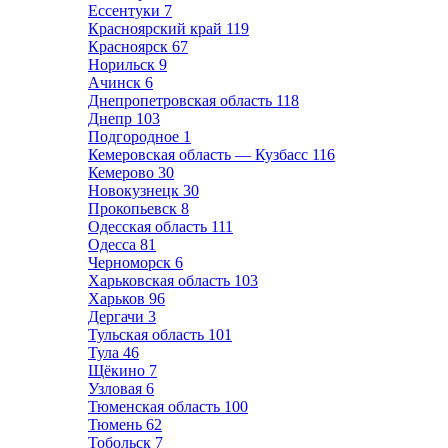
Ессентуки
7
Красноярский край
119
Красноярск
67
Норильск
9
Ачинск
6
Днепропетровская область
118
Днепр
103
Подгородное
1
Кемеровская область — Кузбасс
116
Кемерово
30
Новокузнецк
30
Прокопьевск
8
Одесская область
111
Одесса
81
Черноморск
6
Харьковская область
103
Харьков
96
Дергачи
3
Тульская область
101
Тула
46
Щёкино
7
Узловая
6
Тюменская область
100
Тюмень
62
Тобольск
7