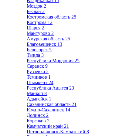
Владикавказ
15
Моздок
2
Беслан
2
Костромская область
25
Кострома
12
Шарья
2
Мантурово
2
Амурская область
25
Благовещенск
13
Белогорск
5
Тында
3
Республика Мордовия
25
Саранск
9
Рузаевка
2
Темников
1
Шымкент
24
Республика Адыгея
23
Майкоп
8
Адыгейск
1
Сахалинская область
21
Южно-Сахалинск
14
Долинск
2
Корсаков
2
Камчатский край
21
Петропавловск-Камчатский
8