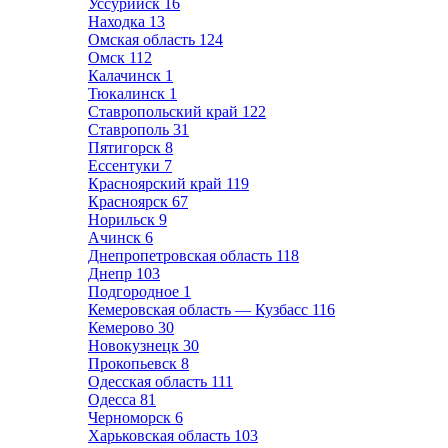
Уссурийск
16
Находка
13
Омская область
124
Омск
112
Калачинск
1
Тюкалинск
1
Ставропольский край
122
Ставрополь
31
Пятигорск
8
Ессентуки
7
Красноярский край
119
Красноярск
67
Норильск
9
Ачинск
6
Днепропетровская область
118
Днепр
103
Подгородное
1
Кемеровская область — Кузбасс
116
Кемерово
30
Новокузнецк
30
Прокопьевск
8
Одесская область
111
Одесса
81
Черноморск
6
Харьковская область
103