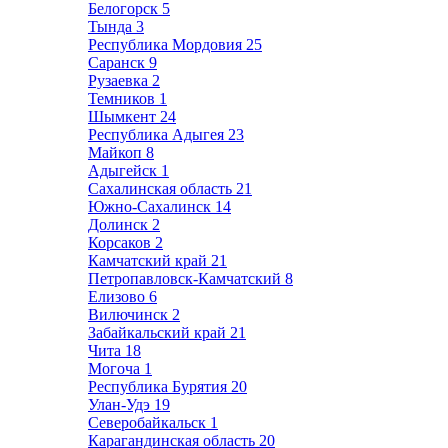
Белогорск
5
Тында
3
Республика Мордовия
25
Саранск
9
Рузаевка
2
Темников
1
Шымкент
24
Республика Адыгея
23
Майкоп
8
Адыгейск
1
Сахалинская область
21
Южно-Сахалинск
14
Долинск
2
Корсаков
2
Камчатский край
21
Петропавловск-Камчатский
8
Елизово
6
Вилючинск
2
Забайкальский край
21
Чита
18
Могоча
1
Республика Бурятия
20
Улан-Удэ
19
Северобайкальск
1
Карагандинская область
20