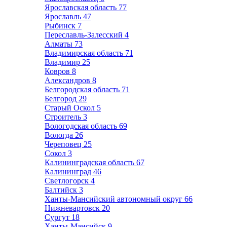
Ярославская область
77
Ярославль
47
Рыбинск
7
Переславль-Залесский
4
Алматы
73
Владимирская область
71
Владимир
25
Ковров
8
Александров
8
Белгородская область
71
Белгород
29
Старый Оскол
5
Строитель
3
Вологодская область
69
Вологда
26
Череповец
25
Сокол
3
Калининградская область
67
Калининград
46
Светлогорск
4
Балтийск
3
Ханты-Мансийский автономный округ
66
Нижневартовск
20
Сургут
18
Ханты-Мансийск
9