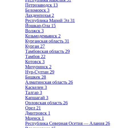
Петрозаводск
13
Беломорск
3
Лахденпохья
2
Республика Марий Эл
31
Йошкар-Ола
15
Волжск
3
Козьмодемьянск
2
Курганская область
31
Курган
27
Тамбовская область
29
Тамбов
22
Котовск
3
Мичуринск
2
Нур-Султан
29
Бишкек
28
Алматинская область
26
Каскелен
3
Талгар
3
Капшагай
3
Орловская область
26
Орел
21
Дмитровск
1
Мценск
1
Республика Северная Осетия — Алания
26