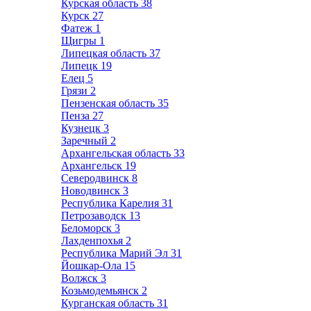
Курская область
38
Курск
27
Фатеж
1
Щигры
1
Липецкая область
37
Липецк
19
Елец
5
Грязи
2
Пензенская область
35
Пенза
27
Кузнецк
3
Заречный
2
Архангельская область
33
Архангельск
19
Северодвинск
8
Новодвинск
3
Республика Карелия
31
Петрозаводск
13
Беломорск
3
Лахденпохья
2
Республика Марий Эл
31
Йошкар-Ола
15
Волжск
3
Козьмодемьянск
2
Курганская область
31