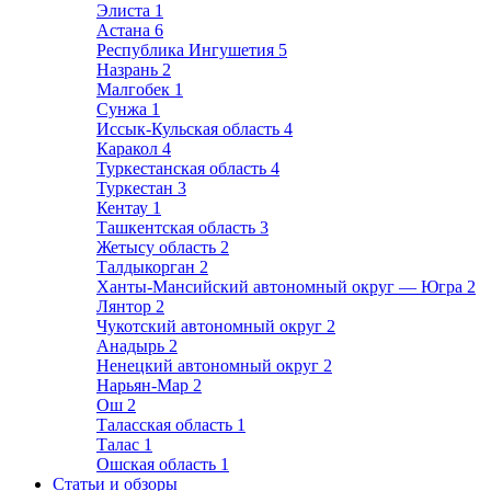
Элиста
1
Астана
6
Республика Ингушетия
5
Назрань
2
Малгобек
1
Сунжа
1
Иссык-Кульская область
4
Каракол
4
Туркестанская область
4
Туркестан
3
Кентау
1
Ташкентская область
3
Жетысу область
2
Талдыкорган
2
Ханты-Мансийский автономный округ — Югра
2
Лянтор
2
Чукотский автономный округ
2
Анадырь
2
Ненецкий автономный округ
2
Нарьян-Мар
2
Ош
2
Таласская область
1
Талас
1
Ошская область
1
Статьи и обзоры