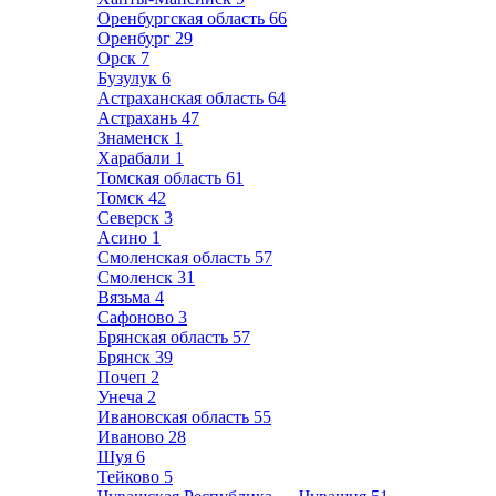
Оренбургская область
66
Оренбург
29
Орск
7
Бузулук
6
Астраханская область
64
Астрахань
47
Знаменск
1
Харабали
1
Томская область
61
Томск
42
Северск
3
Асино
1
Смоленская область
57
Смоленск
31
Вязьма
4
Сафоново
3
Брянская область
57
Брянск
39
Почеп
2
Унеча
2
Ивановская область
55
Иваново
28
Шуя
6
Тейково
5