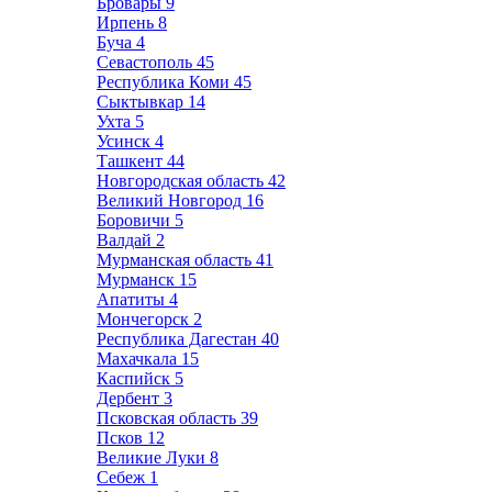
Бровары
9
Ирпень
8
Буча
4
Севастополь
45
Республика Коми
45
Сыктывкар
14
Ухта
5
Усинск
4
Ташкент
44
Новгородская область
42
Великий Новгород
16
Боровичи
5
Валдай
2
Мурманская область
41
Мурманск
15
Апатиты
4
Мончегорск
2
Республика Дагестан
40
Махачкала
15
Каспийск
5
Дербент
3
Псковская область
39
Псков
12
Великие Луки
8
Себеж
1