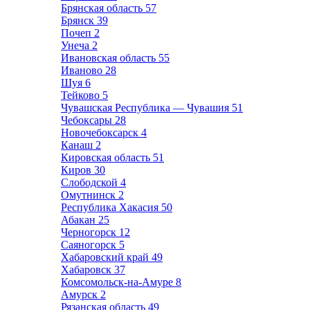
Брянская область
57
Брянск
39
Почеп
2
Унеча
2
Ивановская область
55
Иваново
28
Шуя
6
Тейково
5
Чувашская Республика — Чувашия
51
Чебоксары
28
Новочебоксарск
4
Канаш
2
Кировская область
51
Киров
30
Слободской
4
Омутнинск
2
Республика Хакасия
50
Абакан
25
Черногорск
12
Саяногорск
5
Хабаровский край
49
Хабаровск
37
Комсомольск-на-Амуре
8
Амурск
2
Рязанская область
49