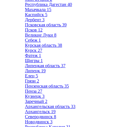
Республика Дагестан
40
Махачкала
15
Каспийск
5
Дербент
3
Псковская область
39
Псков
12
Великие Луки
8
Себеж
1
Курская область
38
Курск
27
Фатеж
1
Щигры
1
Липецкая область
37
Липецк
19
Елец
5
Грязи
2
Пензенская область
35
Пенза
27
Кузнецк
3
Заречный
2
Архангельская область
33
Архангельск
19
Северодвинск
8
Новодвинск
3
Республика Карелия
31