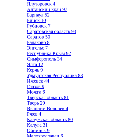
Ялуторовск
4
Алтайский край
97
Барнаул
52
Бийск
10
Рубцовск
7
Саратовская область
93
Саратов
50
Балаково
8
Энгельс
7
Республика Крым
92
Симферополь
34
Ялта
12
Керчь
9
Удмуртская Республика
83
Ижевск
44
Глазов
9
Можга
6
Тверская область
81
Тверь
29
Вышний Волочёк
4
Ржев
4
Калужская область
80
Калуга
31
Обнинск
9
Малоярославец
6