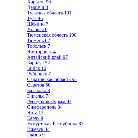
Харьков
96
Дергачи
3
Тульская область
101
Тула
46
Щёкино
7
Узловая
6
Тюменская область
100
Тюмень
62
Тобольск
7
Ялуторовск
4
Алтайский край
97
Барнаул
52
Бийск
10
Рубцовск
7
Саратовская область
93
Саратов
50
Балаково
8
Энгельс
7
Республика Крым
92
Симферополь
34
Ялта
12
Керчь
9
Удмуртская Республика
83
Ижевск
44
Глазов
9