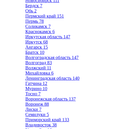
Новосибирск
111
Бердск
7
Обь
2
Пермский край
151
Пермь
78
Соликамск
7
Краснокамск
6
Иркутская область
147
Иркутск
68
Ангарск
15
Братск
10
Волгоградская область
147
Волгоград
83
Волжский
11
Михайловка
6
Ленинградская область
140
Гатчина
12
Мурино
10
Тосно
7
Воронежская область
137
Воронеж
88
Лиски
7
Семилуки
5
Приморский край
133
Владивосток
38