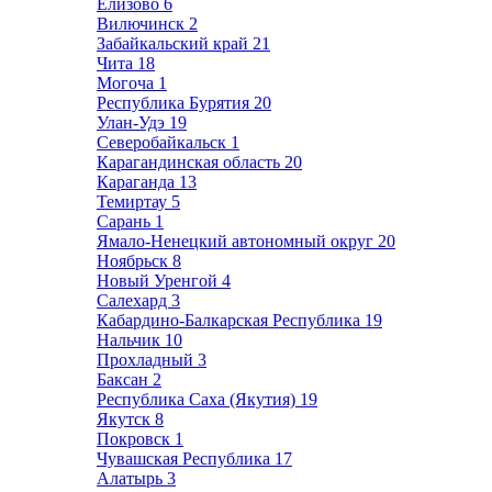
Елизово
6
Вилючинск
2
Забайкальский край
21
Чита
18
Могоча
1
Республика Бурятия
20
Улан-Удэ
19
Северобайкальск
1
Карагандинская область
20
Караганда
13
Темиртау
5
Сарань
1
Ямало-Ненецкий автономный округ
20
Ноябрьск
8
Новый Уренгой
4
Салехард
3
Кабардино-Балкарская Республика
19
Нальчик
10
Прохладный
3
Баксан
2
Республика Саха (Якутия)
19
Якутск
8
Покровск
1
Чувашская Республика
17
Алатырь
3