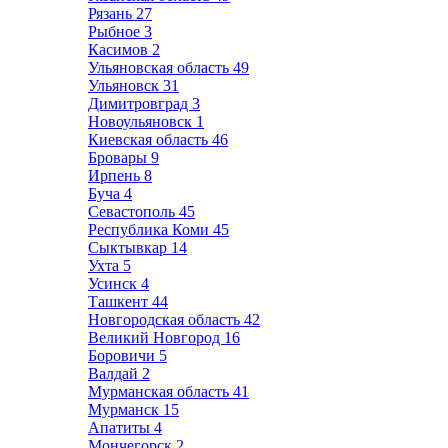
Рязань
27
Рыбное
3
Касимов
2
Ульяновская область
49
Ульяновск
31
Димитровград
3
Новоульяновск
1
Киевская область
46
Бровары
9
Ирпень
8
Буча
4
Севастополь
45
Республика Коми
45
Сыктывкар
14
Ухта
5
Усинск
4
Ташкент
44
Новгородская область
42
Великий Новгород
16
Боровичи
5
Валдай
2
Мурманская область
41
Мурманск
15
Апатиты
4
Мончегорск
2