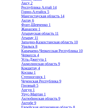
Аксу
2
Республика Алтай
14
Горно-Алтайск
5
Мангистауская область
14
Актау
6
Форт-Шевченко
1
Жанаозен
1
Атырауская область
11
Атырау
11
Западно-Казахстанская область
10
Уральск
8
Карачаево-Черкесская Республика
10
Черкесск
4
Усть-Джегута
1
Акмолинская область
9
Кокшетау
4
Косшы
1
Степногорск
1
Чеченская Республика
9
Грозный
5
Аргун
1
Урус-Мартан
1
Актюбинская область
9
Актобе
9
Еврейская автономная область
8