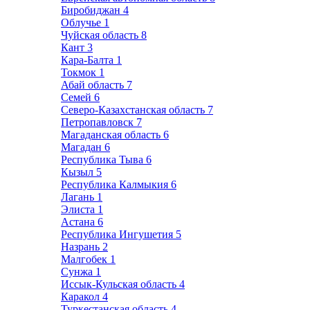
Биробиджан
4
Облучье
1
Чуйская область
8
Кант
3
Кара-Балта
1
Токмок
1
Абай область
7
Семей
6
Северо-Казахстанская область
7
Петропавловск
7
Магаданская область
6
Магадан
6
Республика Тыва
6
Кызыл
5
Республика Калмыкия
6
Лагань
1
Элиста
1
Астана
6
Республика Ингушетия
5
Назрань
2
Малгобек
1
Сунжа
1
Иссык-Кульская область
4
Каракол
4
Туркестанская область
4