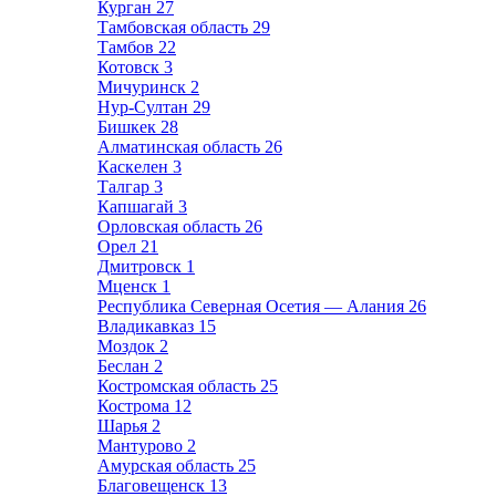
Курган
27
Тамбовская область
29
Тамбов
22
Котовск
3
Мичуринск
2
Нур-Султан
29
Бишкек
28
Алматинская область
26
Каскелен
3
Талгар
3
Капшагай
3
Орловская область
26
Орел
21
Дмитровск
1
Мценск
1
Республика Северная Осетия — Алания
26
Владикавказ
15
Моздок
2
Беслан
2
Костромская область
25
Кострома
12
Шарья
2
Мантурово
2
Амурская область
25
Благовещенск
13