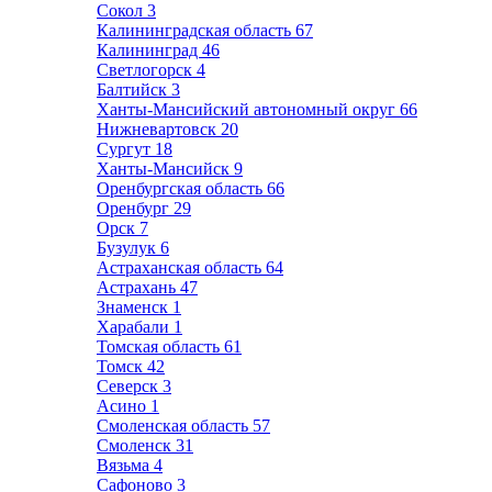
Сокол
3
Калининградская область
67
Калининград
46
Светлогорск
4
Балтийск
3
Ханты-Мансийский автономный округ
66
Нижневартовск
20
Сургут
18
Ханты-Мансийск
9
Оренбургская область
66
Оренбург
29
Орск
7
Бузулук
6
Астраханская область
64
Астрахань
47
Знаменск
1
Харабали
1
Томская область
61
Томск
42
Северск
3
Асино
1
Смоленская область
57
Смоленск
31
Вязьма
4
Сафоново
3