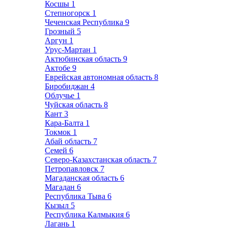
Косшы
1
Степногорск
1
Чеченская Республика
9
Грозный
5
Аргун
1
Урус-Мартан
1
Актюбинская область
9
Актобе
9
Еврейская автономная область
8
Биробиджан
4
Облучье
1
Чуйская область
8
Кант
3
Кара-Балта
1
Токмок
1
Абай область
7
Семей
6
Северо-Казахстанская область
7
Петропавловск
7
Магаданская область
6
Магадан
6
Республика Тыва
6
Кызыл
5
Республика Калмыкия
6
Лагань
1