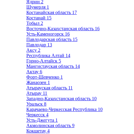
Ядрин
2
Шумерля
1
Костанайская область
17
Костанай
15
Тобыл
2
Восточно-Казахстанская область
16
Усть-Каменогорск
16
Павлодарская область
15
Павлодар
13
Аксу
2
Республика Алтай
14
Горно-Алтайск
5
Мангистауская область
14
Актау
6
Форт-Шевченко
1
Жанаозен
1
Атырауская область
11
Атырау
11
Западно-Казахстанская область
10
Уральск
8
Карачаево-Черкесская Республика
10
Черкесск
4
Усть-Джегута
1
Акмолинская область
9
Кокшетау
4