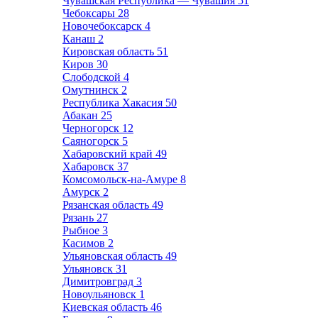
Чувашская Республика — Чувашия
51
Чебоксары
28
Новочебоксарск
4
Канаш
2
Кировская область
51
Киров
30
Слободской
4
Омутнинск
2
Республика Хакасия
50
Абакан
25
Черногорск
12
Саяногорск
5
Хабаровский край
49
Хабаровск
37
Комсомольск-на-Амуре
8
Амурск
2
Рязанская область
49
Рязань
27
Рыбное
3
Касимов
2
Ульяновская область
49
Ульяновск
31
Димитровград
3
Новоульяновск
1
Киевская область
46