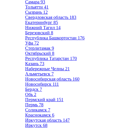
Самара
93
Тольятти
41
Сызрань
12
Свердловская область
183
Екатеринбург
85
Нижний Тагил
14
Березовский
8
Республика Башкортостан
176
Уфа
72
Стерлитамак
9
Октябрьский
8
Республика Татарстан
170
Казань
73
Набережные Челны
21
Альметьевск
7
Новосибирская область
160
Новосибирск
111
Бердск
7
Обь
2
Пермский край
151
Пермь
78
Соликамск
7
Краснокамск
6
Иркутская область
147
Иркутск
68