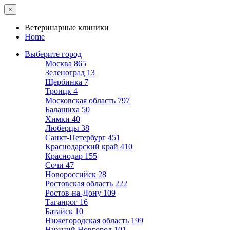
×
Ветеринарные клиники
Home
Выберите город
Москва
865
Зеленоград
13
Щербинка
7
Троицк
4
Московская область
797
Балашиха
50
Химки
40
Люберцы
38
Санкт-Петербург
451
Краснодарский край
410
Краснодар
155
Сочи
47
Новороссийск
28
Ростовская область
222
Ростов-на-Дону
109
Таганрог
16
Батайск
10
Нижегородская область
199
Нижний Новгород
101